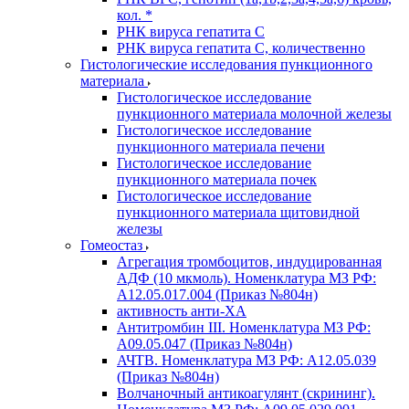
кол. *
РНК вируса гепатита C
РНК вируса гепатита C, количественно
Гистологические исследования пункционного
материала
Гистологическое исследование
пункционного материала молочной железы
Гистологическое исследование
пункционного материала печени
Гистологическое исследование
пункционного материала почек
Гистологическое исследование
пункционного материала щитовидной
железы
Гомеостаз
Агрегация тромбоцитов, индуцированная
АДФ (10 мкмоль). Номенклатура МЗ РФ:
A12.05.017.004 (Приказ №804н)
активность анти-ХА
Антитромбин III. Номенклатура МЗ РФ:
A09.05.047 (Приказ №804н)
АЧТВ. Номенклатура МЗ РФ: A12.05.039
(Приказ №804н)
Волчаночный антикоагулянт (скрининг).