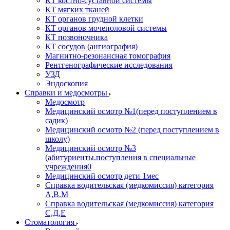
КТ костно-суставной системы
КТ мягких тканей
КТ органов грудной клетки
КТ органов мочеполовой системы
КТ позвоночника
КТ сосудов (ангиография)
Магнитно-резонансная томография
Рентгенографические исследования
УЗД
Эндоскопия
Справки и медосмотры
Медосмотр
Медицинский осмотр №1(перед поступлением в
садик)
Медицинский осмотр №2 (перед поступлением в
школу)
Медицинский осмотр №3
(абитуриенты.поступления в специальные
учреждения0
Медицинский осмотр дети 1мес
Справка водительская (медкомиссия) категория
А,В.М
Справка водительская (медкомиссия) категория
С,Д,Е
Стоматология