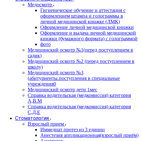
Медосмотр
Гигиеническое обучение и аттестация с
оформлением штампа и голограммы в
личной медицинской книжке (ЛМК)
Оформление личной медицинской книжки
Оформление и выдача личной медицинской
книжки (бумажного формата) с голограммой
фото
Медицинский осмотр №1(перед поступлением в
садик)
Медицинский осмотр №2 (перед поступлением в
школу)
Медицинский осмотр №3
(абитуриенты.поступления в специальные
учреждения0
Медицинский осмотр дети 1мес
Справка водительская (медкомиссия) категория
А,В.М
Справка водительская (медкомиссия) категория
С,Д,Е
Стоматология
Взрослый прием
Иммедиат протез из 3 единиц
Анестезия аппликационная(взрослый приём)
Анестезия