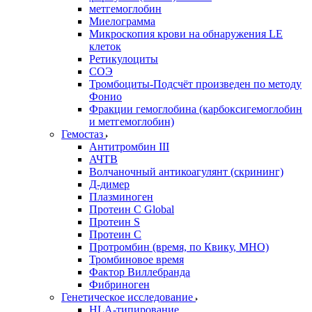
метгемоглобин
Миелограмма
Микроскопия крови на обнаружения LE
клеток
Ретикулоциты
СОЭ
Тромбоциты-Подсчёт произведен по методу
Фонио
Фракции гемоглобина (карбоксигемоглобин
и метгемоглобин)
Гемостаз
Антитромбин III
АЧТВ
Волчаночный антикоагулянт (скрининг)
Д-димер
Плазминоген
Протеин C Global
Протеин S
Протеин С
Протромбин (время, по Квику, МНО)
Тромбиновое время
Фактор Виллебранда
Фибриноген
Генетическое исследование
HLA-типирование