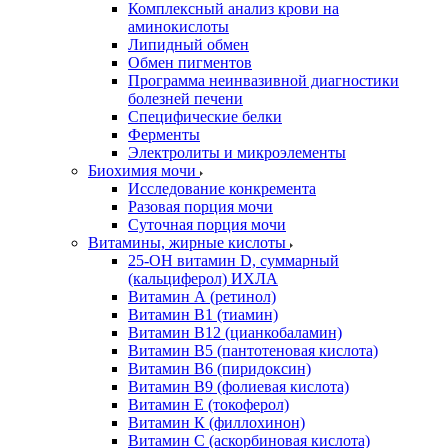
Комплексный анализ крови на
аминокислоты
Липидный обмен
Обмен пигментов
Программа неинвазивной диагностики
болезней печени
Специфические белки
Ферменты
Электролиты и микроэлементы
Биохимия мочи
Исследование конкремента
Разовая порция мочи
Суточная порция мочи
Витамины, жирные кислоты
25-OH витамин D, суммарный
(кальциферол) ИХЛА
Витамин А (ретинол)
Витамин В1 (тиамин)
Витамин В12 (цианкобаламин)
Витамин В5 (пантотеновая кислота)
Витамин В6 (пиридоксин)
Витамин В9 (фолиевая кислота)
Витамин Е (токоферол)
Витамин К (филлохинон)
Витамин С (аскорбиновая кислота)