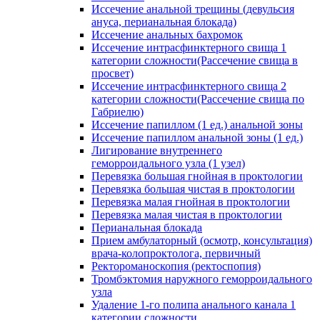
Иссечение анальной трещины (девульсия
ануса, перианальная блокада)
Иссечение анальных бахромок
Иссечение интрасфинктерного свища 1
категории сложности(Рассечение свища в
просвет)
Иссечение интрасфинктерного свища 2
категории сложности(Рассечение свища по
Габриелю)
Иссечение папиллом (1 ед.) анальной зоны
Иссечение папиллом анальной зоны (1 ед.)
Лигирование внутреннего
геморроидального узла (1 узел)
Перевязка большая гнойная в проктологии
Перевязка большая чистая в проктологии
Перевязка малая гнойная в проктологии
Перевязка малая чистая в проктологии
Перианальная блокада
Прием амбулаторный (осмотр, консультация)
врача-колопроктолога, первичный
Ректороманоскопия (ректоспопия)
Тромбэктомия наружного геморроидального
узла
Удаление 1-го полипа анального канала 1
категории сложности