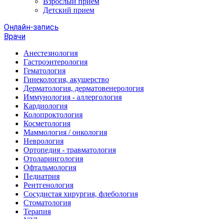
Взрослый прием
Детский прием
Онлайн-запись
Врачи
Анестезиология
Гастроэнтерология
Гематология
Гинекология, акушерство
Дерматология, дерматовенерология
Иммунология - аллергология
Кардиология
Колопроктология
Косметология
Маммология / онкология
Неврология
Ортопедия - травматология
Отоларингология
Офтальмология
Педиатрия
Рентгенология
Сосудистая хирургия, флебология
Стоматология
Терапия