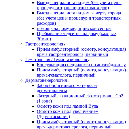
Выезд специалиста на дом (без учета цены
процедур и транспортных расходов)
Выезд специалиста на дом за черту города
(без учета цены процедур и транспортных
расходов)
помощь на дому медицинской сестры
Пребывание медсетры на дому (каждые
30мин)
Гастроэнтерология
Прием амбулаторный (осмотр, консультация)
врача-гастроэнтеролога, первичный
Гематология / Гемостазиология
Консультация специалиста по антиэйджингу
Прием амбулаторный (осмотр, консультация)
врача-гематолога, первичный
Дерматовенерология
Забор биопсийного материала
дерматопанчем
Лазерный фракционный фототермолиз Со2
(1 зона)
Осмотр кожи под лампой Вуда
Осмотр кожи под увеличением
(Дерматоскопия)
Прием амбулаторный (осмотр, консультация)
врача-дерматовенеролога, первичный