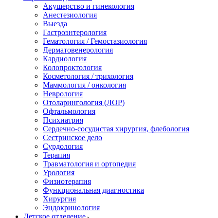
Акушерство и гинекология
Анестезиология
Выезда
Гастроэнтерология
Гематология / Гемостазиология
Дерматовенерология
Кардиология
Колопроктология
Косметология / трихология
Маммология / онкология
Неврология
Отоларингология (ЛОР)
Офтальмология
Психиатрия
Сердечно-сосудистая хирургия, флебология
Сестринское дело
Сурдология
Терапия
Травматология и ортопедия
Урология
Физиотерапия
Функциональная диагностика
Хирургия
Эндокринология
Детское отделение