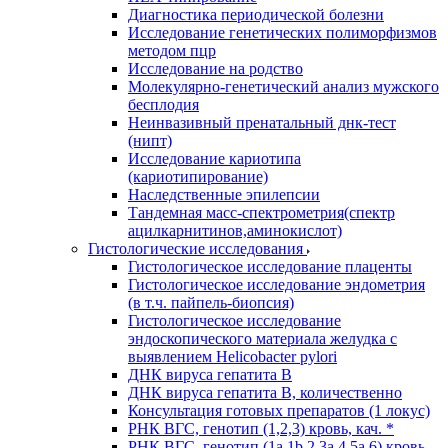
Диагностика периодической болезни
Исследование генетических полиморфизмов
методом пцр
Исследование на родство
Молекулярно-генетический анализ мужского
бесплодия
Неинвазивный пренатальный днк-тест
(нипт)
Исследование кариотипа
(кариотипирование)
Наследственные эпилепсии
Тандемная масс-спектрометрия(спектр
ацилкарнитинов,аминокислот)
Гистологические исследования
Гистологическое исследование плаценты
Гистологическое исследование эндометрия
(в т.ч. пайпель-биопсия)
Гистологическое исследование
эндоскопического материала желудка с
выявлением Helicobacter pylori
ДНК вируса гепатита B
ДНК вируса гепатита B, количественно
Консультация готовых препаратов (1 локус)
РНК ВГC, генотип (1,2,3) кровь, кач. *
РНК ВГC, генотип (1a,1b,2,3a,4,5a,6) кровь,