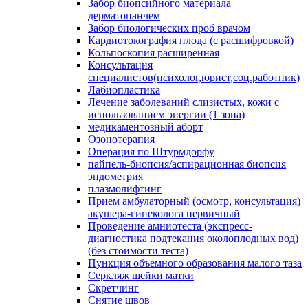
Забор биопсийного материала
дерматопанчем
Забор биологических проб врачом
Кардиотокография плода (с расшифровкой)
Кольпоскопия расширенная
Консультация
специалистов(психолог,юрист,соц.работник)
Лабиопластика
Лечение заболеваний слизистых, кожи с
использованием энергии (1 зона)
медикаментозный аборт
Озонотерапия
Операция по Штурмдорфу
пайпель-биопсия/аспирационная биопсия
эндометрия
плазмолифтинг
Прием амбулаторный (осмотр, консультация)
акушера-гинеколога первичный
Проведение амниотеста (экспресс-
диагностика подтекания околоплодных вод)
(без стоимости теста)
Пункция объемного образования малого таза
Серкляж шейки матки
Скретчинг
Снятие швов