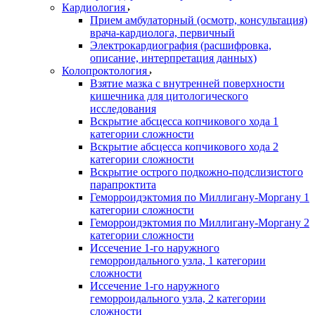
Кардиология
Прием амбулаторный (осмотр, консультация)
врача-кардиолога, первичный
Электрокардиография (расшифровка,
описание, интерпретация данных)
Колопроктология
Взятие мазка с внутренней поверхности
кишечника для цитологического
исследования
Вскрытие абсцесса копчикового хода 1
категории сложности
Вскрытие абсцесса копчикового хода 2
категории сложности
Вскрытие острого подкожно-подслизистого
парапроктита
Геморроидэктомия по Миллигану-Моргану 1
категории сложности
Геморроидэктомия по Миллигану-Моргану 2
категории сложности
Иссечение 1-го наружного
геморроидального узла, 1 категории
сложности
Иссечение 1-го наружного
геморроидального узла, 2 категории
сложности