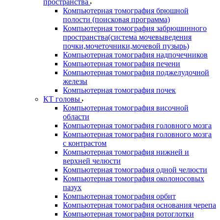
пространства
Компьютерная томография брюшной
полости (поисковая программа)
Компьютерная томография забрюшинного
пространства(система мочевыведения
почки,мочеточники,мочевой пузырь)
Компьютерная томография надпочечников
Компьютерная томография печени
Компьютерная томография поджелудочной
железы
Компьютерная томография почек
КТ головы
Компьютерная томография височной
области
Компьютерная томография головного мозга
Компьютерная томография головного мозга
с контрастом
Компьютерная томография нижней и
верхней челюсти
Компьютерная томография одной челюсти
Компьютерная томография околоносовых
пазух
Компьютерная томография орбит
Компьютерная томография основания черепа
Компьютерная томография ротоглотки