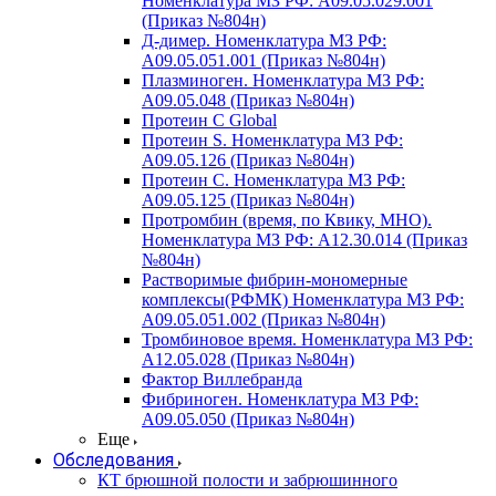
Номенклатура МЗ РФ: A09.05.029.001
(Приказ №804н)
Д-димер. Номенклатура МЗ РФ:
A09.05.051.001 (Приказ №804н)
Плазминоген. Номенклатура МЗ РФ:
A09.05.048 (Приказ №804н)
Протеин C Global
Протеин S. Номенклатура МЗ РФ:
A09.05.126 (Приказ №804н)
Протеин С. Номенклатура МЗ РФ:
A09.05.125 (Приказ №804н)
Протромбин (время, по Квику, МНО).
Номенклатура МЗ РФ: A12.30.014 (Приказ
№804н)
Растворимые фибрин-мономерные
комплексы(РФМК) Номенклатура МЗ РФ:
A09.05.051.002 (Приказ №804н)
Тромбиновое время. Номенклатура МЗ РФ:
A12.05.028 (Приказ №804н)
Фактор Виллебранда
Фибриноген. Номенклатура МЗ РФ:
A09.05.050 (Приказ №804н)
Еще
Обследования
КТ брюшной полости и забрюшинного