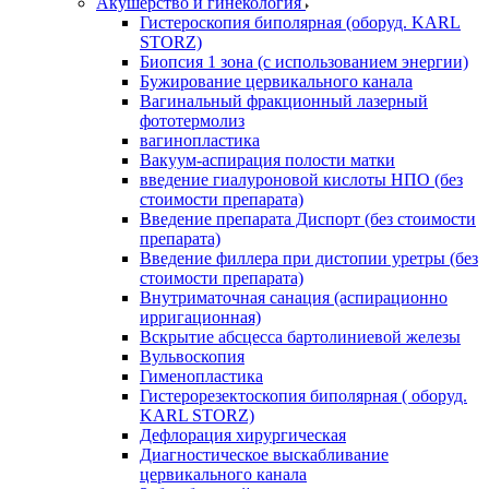
Акушерство и гинекология
Гистероскопия биполярная (оборуд. KARL
STORZ)
Биопсия 1 зона (с использованием энергии)
Бужирование цервикального канала
Вагинальный фракционный лазерный
фототермолиз
вагинопластика
Вакуум-аспирация полости матки
введение гиалуроновой кислоты НПО (без
стоимости препарата)
Введение препарата Диспорт (без стоимости
препарата)
Введение филлера при дистопии уретры (без
стоимости препарата)
Внутриматочная санация (аспирационно
ирригационная)
Вскрытие абсцесса бартолиниевой железы
Вульвоскопия
Гименопластика
Гистерорезектоскопия биполярная ( оборуд.
KARL STORZ)
Дефлорация хирургическая
Диагностическое выскабливание
цервикального канала