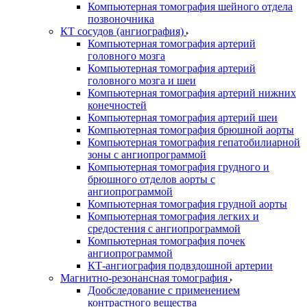
Компьютерная томография шейного отдела
позвоночника
КТ сосудов (ангиография)
Компьютерная томография артерий
головного мозга
Компьютерная томография артерий
головного мозга и шеи
Компьютерная томография артерий нижних
конечностей
Компьютерная томография артерий шеи
Компьютерная томография брюшной аорты
Компьютерная томография гепатобилиарной
зоны с ангиопрограммой
Компьютерная томография грудного и
брюшного отделов аорты с
ангиопрограммой
Компьютерная томография грудной аорты
Компьютерная томография легких и
средостения с ангиопрограммой
Компьютерная томография почек
ангиопрограммой
КТ-ангиография подвздошной артерии
Магнитно-резонансная томография
Дообследование с применением
контрастного вещества