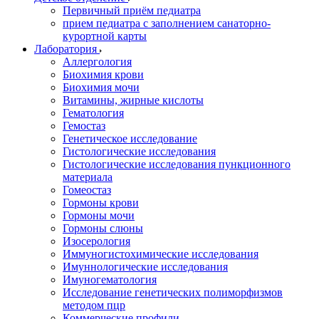
Первичный приём педиатра
прием педиатра с заполнением санаторно-
курортной карты
Лаборатория
Аллергология
Биохимия крови
Биохимия мочи
Витамины, жирные кислоты
Гематология
Гемостаз
Генетическое исследование
Гистологические исследования
Гистологические исследования пункционного
материала
Гомеостаз
Гормоны крови
Гормоны мочи
Гормоны слюны
Изосерология
Иммуногистохимические исследования
Имуннологические исследования
Имуногематология
Исследование генетических полиморфизмов
методом пцр
Коммерческие профили