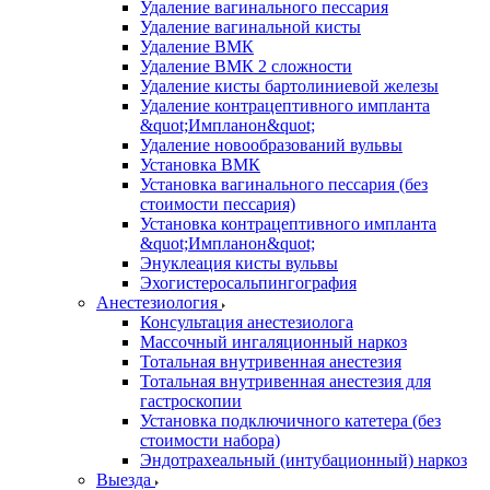
Удаление вагинального пессария
Удаление вагинальной кисты
Удаление ВМК
Удаление ВМК 2 сложности
Удаление кисты бартолиниевой железы
Удаление контрацептивного импланта
&quot;Импланон&quot;
Удаление новообразований вульвы
Установка ВМК
Установка вагинального пессария (без
стоимости пессария)
Установка контрацептивного импланта
&quot;Импланон&quot;
Энуклеация кисты вульвы
Эхогистеросальпингография
Анестезиология
Консультация анестезиолога
Массочный ингаляционный наркоз
Тотальная внутривенная анестезия
Тотальная внутривенная анестезия для
гастроскопии
Установка подключичного катетера (без
стоимости набора)
Эндотрахеальный (интубационный) наркоз
Выезда