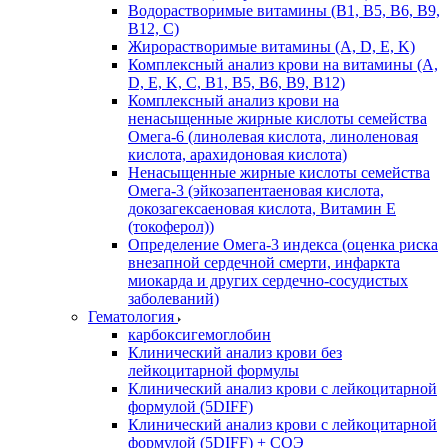
Водорастворимые витамины (B1, B5, B6, В9,
В12, С)
Жирорастворимые витамины (A, D, E, K)
Комплексный анализ крови на витамины (A,
D, E, K, C, B1, B5, B6, В9, B12)
Комплексный анализ крови на
ненасыщенные жирные кислоты семейства
Омега-6 (линолевая кислота, линоленовая
кислота, арахидоновая кислота)
Ненасыщенные жирные кислоты семейства
Омега-3 (эйкозапентаеновая кислота,
докозагексаеновая кислота, Витамин E
(токоферол))
Определение Омега-3 индекса (оценка риска
внезапной сердечной смерти, инфаркта
миокарда и других сердечно-сосудистых
заболеваний)
Гематология
карбоксигемоглобин
Клинический анализ крови без
лейкоцитарной формулы
Клинический анализ крови с лейкоцитарной
формулой (5DIFF)
Клинический анализ крови с лейкоцитарной
формулой (5DIFF) + СОЭ