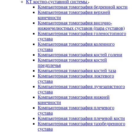
КТ костно-суставной системы
Компьютерная томография бедренной кости
Компьютерная томография верхней
конечности
Компьютерная томография височно-
нижнечелюстных суставов (пара суставов)
Компьютерная томография голеностопного
сустава
Компьютерная томография коленного
сустава
Компьютерная томография костей голени
Компьютерная томография костей
предплечья
Компьютерная томография костей таза
Компьютерная томография локтевого
сустава
Компьютерная томография лучезапястного
сустава
Компьютерная томография нижней
конечности
Компьютерная томография плечевого
сустава
Компьютерная томография плечевой кости
Компьютерная томография тазобедренного
сустава