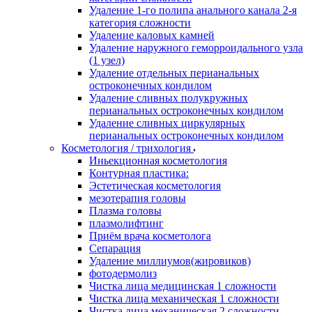
Удаление 1-го полипа анального канала 2-я
категория сложности
Удаление каловых камней
Удаление наружного геморроидального узла
(1 узел)
Удаление отдельных перианальных
остроконечных кондилом
Удаление сливных полукружных
перианальных остроконечных кондилом
Удаление сливных циркулярных
перианальных остроконечных кондилом
Косметология / трихология
Иньекционная косметология
Контурная пластика:
Эстетическая косметология
мезотерапия головы
Плазма головы
плазмолифтинг
Приём врача косметолога
Сепарация
Удаление миллиумов(жировиков)
фотодермолиз
Чистка лица медицинская 1 сложности
Чистка лица механическая 1 сложности
Чистка лица механическая 2 сложности