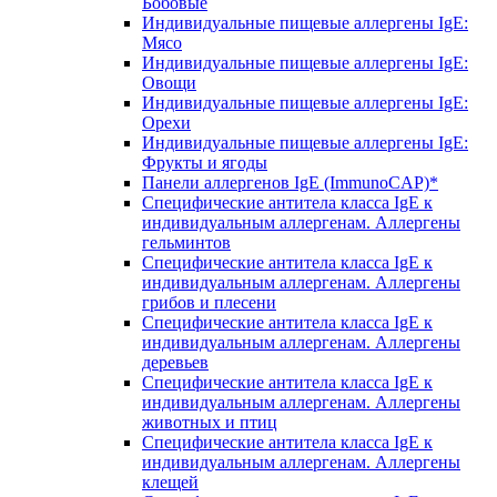
Бобовые
Индивидуальные пищевые аллергены IgE:
Мясо
Индивидуальные пищевые аллергены IgE:
Овощи
Индивидуальные пищевые аллергены IgE:
Орехи
Индивидуальные пищевые аллергены IgE:
Фрукты и ягоды
Панели аллергенов IgE (ImmunoCAP)*
Специфические антитела класса IgE к
индивидуальным аллергенам. Аллергены
гельминтов
Специфические антитела класса IgE к
индивидуальным аллергенам. Аллергены
грибов и плесени
Специфические антитела класса IgE к
индивидуальным аллергенам. Аллергены
деревьев
Специфические антитела класса IgE к
индивидуальным аллергенам. Аллергены
животных и птиц
Специфические антитела класса IgE к
индивидуальным аллергенам. Аллергены
клещей