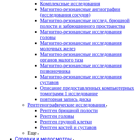
Комплексные исследования
Магнитно-резонансные ангиографии
(исследования сосудов)
Магнитно-резонансные исслед. брюшной
полости и забрюшинного пространства
Магнитно-резонансные исследования
головы
Магнитно-резонансные исследования
молочных желез
Магнитно-резонансные исследования
органов малого таза
Магнитно-резонансные исследования
позвоночника
Магнитно-резонансные исследования
суставов
Описание предоставленных компьютерных
томограмм 1 исследование
повторная запись диска
Рентгенографические исследования
Рентген брюшной полости
Рентген головы
Рентген грудной клетки
Рентген костей и суставов
Еще
Справки и медосмотры