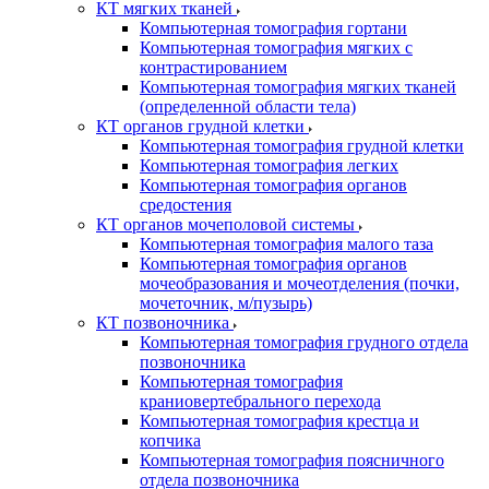
КТ мягких тканей
Компьютерная томография гортани
Компьютерная томография мягких с
контрастированием
Компьютерная томография мягких тканей
(определенной области тела)
КТ органов грудной клетки
Компьютерная томография грудной клетки
Компьютерная томография легких
Компьютерная томография органов
средостения
КТ органов мочеполовой системы
Компьютерная томография малого таза
Компьютерная томография органов
мочеобразования и мочеотделения (почки,
мочеточник, м/пузырь)
КТ позвоночника
Компьютерная томография грудного отдела
позвоночника
Компьютерная томография
краниовертебрального перехода
Компьютерная томография крестца и
копчика
Компьютерная томография поясничного
отдела позвоночника