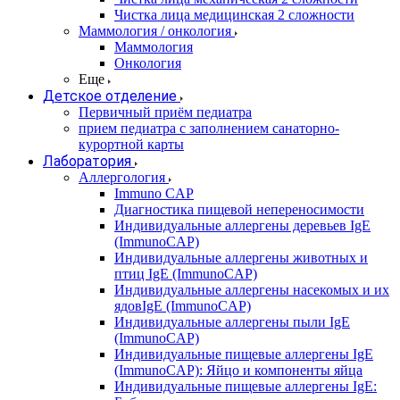
Чистка лица медицинская 2 сложности
Маммология / онкология
Маммология
Онкология
Еще
Детское отделение
Первичный приём педиатра
прием педиатра с заполнением санаторно-
курортной карты
Лаборатория
Аллергология
Immuno CAP
Диагностика пищевой непереносимости
Индивидуальные аллергены деревьев IgE
(ImmunoCAP)
Индивидуальные аллергены животных и
птиц IgE (ImmunoCAP)
Индивидуальные аллергены насекомых и их
ядовIgE (ImmunoCAP)
Индивидуальные аллергены пыли IgE
(ImmunoCAP)
Индивидуальные пищевые аллергены IgE
(ImmunoCAP): Яйцо и компоненты яйца
Индивидуальные пищевые аллергены IgE: