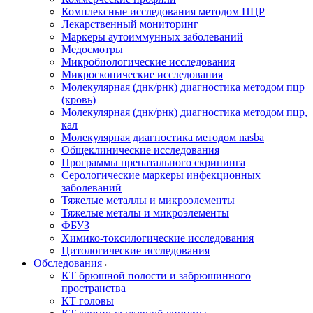
Комплексные исследования методом ПЦР
Лекарственный мониторинг
Маркеры аутоиммунных заболеваний
Медосмотры
Микробиологические исследования
Микроскопические исследования
Молекулярная (днк/рнк) диагностика методом пцр
(кровь)
Молекулярная (днк/рнк) диагностика методом пцр,
кал
Молекулярная диагностика методом nasba
Общеклинические исследования
Программы пренатального скрининга
Серологические маркеры инфекционных
заболеваний
Тяжелые металлы и микроэлементы
Тяжелые металы и микроэлементы
ФБУЗ
Химико-токсилогические исследования
Цитологические исследования
Обследования
КТ брюшной полости и забрюшинного
пространства
КТ головы