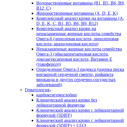
Водорастворимые витамины (B1, B5, B6, В9,
В12, С)
Жирорастворимые витамины (A, D, E, K)
Комплексный анализ крови на витамины (A,
D, E, K, C, B1, B5, B6, В9, B12)
Комплексный анализ крови на
ненасыщенные жирные кислоты семейства
Омега-6 (линолевая кислота, линоленовая
кислота, арахидоновая кислота)
Ненасыщенные жирные кислоты семейства
Омега-3 (эйкозапентаеновая кислота,
докозагексаеновая кислота, Витамин E
(токоферол))
Определение Омега-3 индекса (оценка риска
внезапной сердечной смерти, инфаркта
миокарда и других сердечно-сосудистых
заболеваний)
Гематология
карбоксигемоглобин
Клинический анализ крови без
лейкоцитарной формулы
Клинический анализ крови с лейкоцитарной
формулой (5DIFF)
Клинический анализ крови с лейкоцитарной
формулой (5DIFF) + СОЭ