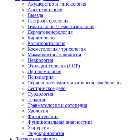
Акушерство и гинекология
Анестезиология
Выезда
Гастроэнтерология
Гематология / Гемостазиология
Дерматовенерология
Кардиология
Колопроктология
Косметология / трихология
Маммология / онкология
Неврология
Отоларингология (ЛОР)
Офтальмология
Психиатрия
Сердечно-сосудистая хирургия, флебология
Сестринское дело
Сурдология
Терапия
Травматология и ортопедия
Урология
Физиотерапия
Функциональная диагностика
Хирургия
Эндокринология
Детское отделение