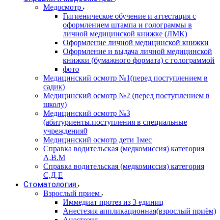
Медосмотр
Гигиеническое обучение и аттестация с
оформлением штампа и голограммы в
личной медицинской книжке (ЛМК)
Оформление личной медицинской книжки
Оформление и выдача личной медицинской
книжки (бумажного формата) с голограммой
фото
Медицинский осмотр №1(перед поступлением в
садик)
Медицинский осмотр №2 (перед поступлением в
школу)
Медицинский осмотр №3
(абитуриенты.поступления в специальные
учреждения0
Медицинский осмотр дети 1мес
Справка водительская (медкомиссия) категория
А,В.М
Справка водительская (медкомиссия) категория
С,Д,Е
Стоматология
Взрослый прием
Иммедиат протез из 3 единиц
Анестезия аппликационная(взрослый приём)
Анестезия