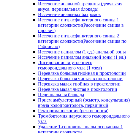
Иссечение анальной трещины (девульсия
ануса, перианальная блокада)
Иссечение анальных бахромок
Иссечение интрасфинктерного свища 1
категории сложности(Рассечение свища в
просвет)
Иссечение интрасфинктерного свища 2
категории сложности(Рассечение свища по
Габриелю)
Иссечение папиллом (1 ед.) анальной зоны
Иссечение папиллом анальной зоны (1 ед.)
Лигирование внутреннего
геморроидального узла (1 узел)
Перевязка большая гнойная в проктологии
Перевязка большая чистая в проктологии
Перевязка малая гнойная в проктологии
Перевязка малая чистая в проктологии
Перианальная блокада
Прием амбулаторный (осмотр, консультация)
врача-колопроктолога, первичный
Ректороманоскопия (ректоспопия)
Тромбэктомия наружного геморроидального
узла
Удаление 1-го полипа анального канала 1
категории сложности