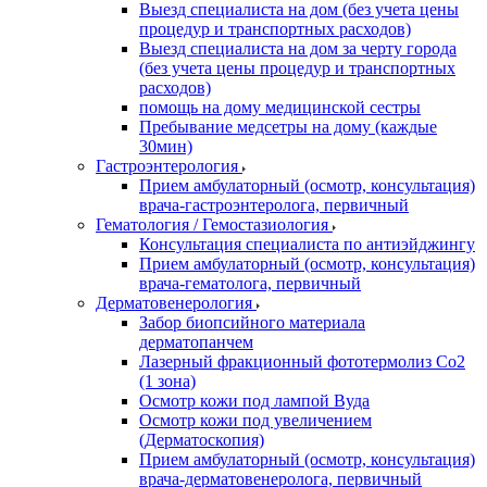
Выезд специалиста на дом (без учета цены
процедур и транспортных расходов)
Выезд специалиста на дом за черту города
(без учета цены процедур и транспортных
расходов)
помощь на дому медицинской сестры
Пребывание медсетры на дому (каждые
30мин)
Гастроэнтерология
Прием амбулаторный (осмотр, консультация)
врача-гастроэнтеролога, первичный
Гематология / Гемостазиология
Консультация специалиста по антиэйджингу
Прием амбулаторный (осмотр, консультация)
врача-гематолога, первичный
Дерматовенерология
Забор биопсийного материала
дерматопанчем
Лазерный фракционный фототермолиз Со2
(1 зона)
Осмотр кожи под лампой Вуда
Осмотр кожи под увеличением
(Дерматоскопия)
Прием амбулаторный (осмотр, консультация)
врача-дерматовенеролога, первичный