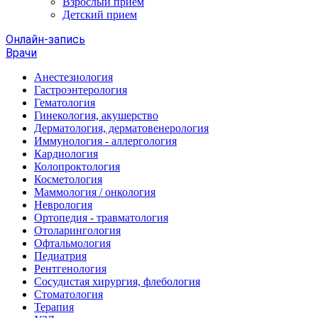
Взрослый прием
Детский прием
Онлайн-запись
Врачи
Анестезиология
Гастроэнтерология
Гематология
Гинекология, акушерство
Дерматология, дерматовенерология
Иммунология - аллергология
Кардиология
Колопроктология
Косметология
Маммология / онкология
Неврология
Ортопедия - травматология
Отоларингология
Офтальмология
Педиатрия
Рентгенология
Сосудистая хирургия, флебология
Стоматология
Терапия