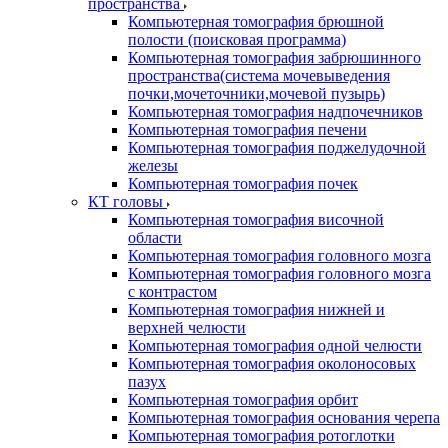
пространства
Компьютерная томография брюшной
полости (поисковая программа)
Компьютерная томография забрюшинного
пространства(система мочевыведения
почки,мочеточники,мочевой пузырь)
Компьютерная томография надпочечников
Компьютерная томография печени
Компьютерная томография поджелудочной
железы
Компьютерная томография почек
КТ головы
Компьютерная томография височной
области
Компьютерная томография головного мозга
Компьютерная томография головного мозга
с контрастом
Компьютерная томография нижней и
верхней челюсти
Компьютерная томография одной челюсти
Компьютерная томография околоносовых
пазух
Компьютерная томография орбит
Компьютерная томография основания черепа
Компьютерная томография ротоглотки