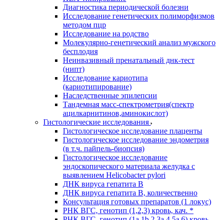
Диагностика периодической болезни
Исследование генетических полиморфизмов
методом пцр
Исследование на родство
Молекулярно-генетический анализ мужского
бесплодия
Неинвазивный пренатальный днк-тест
(нипт)
Исследование кариотипа
(кариотипирование)
Наследственные эпилепсии
Тандемная масс-спектрометрия(спектр
ацилкарнитинов,аминокислот)
Гистологические исследования
Гистологическое исследование плаценты
Гистологическое исследование эндометрия
(в т.ч. пайпель-биопсия)
Гистологическое исследование
эндоскопического материала желудка с
выявлением Helicobacter pylori
ДНК вируса гепатита B
ДНК вируса гепатита B, количественно
Консультация готовых препаратов (1 локус)
РНК ВГC, генотип (1,2,3) кровь, кач. *
РНК ВГC, генотип (1a,1b,2,3a,4,5a,6) кровь,