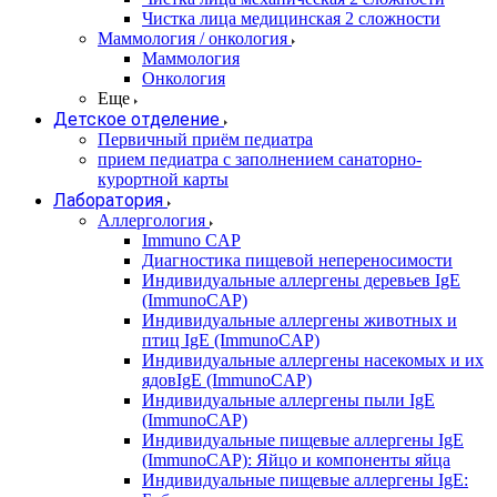
Чистка лица медицинская 2 сложности
Маммология / онкология
Маммология
Онкология
Еще
Детское отделение
Первичный приём педиатра
прием педиатра с заполнением санаторно-
курортной карты
Лаборатория
Аллергология
Immuno CAP
Диагностика пищевой непереносимости
Индивидуальные аллергены деревьев IgE
(ImmunoCAP)
Индивидуальные аллергены животных и
птиц IgE (ImmunoCAP)
Индивидуальные аллергены насекомых и их
ядовIgE (ImmunoCAP)
Индивидуальные аллергены пыли IgE
(ImmunoCAP)
Индивидуальные пищевые аллергены IgE
(ImmunoCAP): Яйцо и компоненты яйца
Индивидуальные пищевые аллергены IgE: