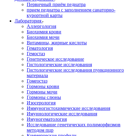
Первичный приём педиатра
прием педиатра с заполнением санаторно-
курортной карты
Лаборатория
Аллергология
Биохимия крови
Биохимия мочи
Витамины, жирные кислоты
Гематология
Гемостаз
Генетическое исследование
Гистологические исследования
Гистологические исследования пункционного
материала
Гомеостаз
Гормоны крови
Гормоны мочи
Гормоны слюны
Изосерология
Иммуногистохимические исследования
Имуннологические исследования
Имуногематология
Исследование генетических полиморфизмов
методом пцр
Коммерческие профили