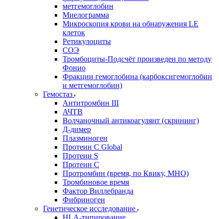
метгемоглобин
Миелограмма
Микроскопия крови на обнаружения LE
клеток
Ретикулоциты
СОЭ
Тромбоциты-Подсчёт произведен по методу
Фонио
Фракции гемоглобина (карбоксигемоглобин
и метгемоглобин)
Гемостаз
Антитромбин III
АЧТВ
Волчаночный антикоагулянт (скрининг)
Д-димер
Плазминоген
Протеин C Global
Протеин S
Протеин С
Протромбин (время, по Квику, МНО)
Тромбиновое время
Фактор Виллебранда
Фибриноген
Генетическое исследование
HLA-типирование