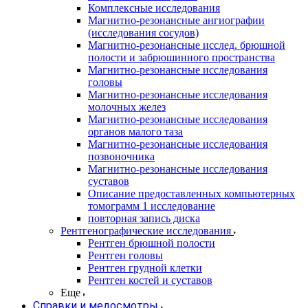
Комплексные исследования
Магнитно-резонансные ангиографии
(исследования сосудов)
Магнитно-резонансные исслед. брюшной
полости и забрюшинного пространства
Магнитно-резонансные исследования
головы
Магнитно-резонансные исследования
молочных желез
Магнитно-резонансные исследования
органов малого таза
Магнитно-резонансные исследования
позвоночника
Магнитно-резонансные исследования
суставов
Описание предоставленных компьютерных
томограмм 1 исследование
повторная запись диска
Рентгенографические исследования
Рентген брюшной полости
Рентген головы
Рентген грудной клетки
Рентген костей и суставов
Еще
Справки и медосмотры