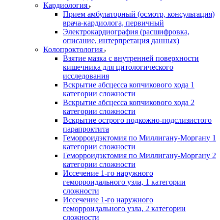
Кардиология
Прием амбулаторный (осмотр, консультация)
врача-кардиолога, первичный
Электрокардиография (расшифровка,
описание, интерпретация данных)
Колопроктология
Взятие мазка с внутренней поверхности
кишечника для цитологического
исследования
Вскрытие абсцесса копчикового хода 1
категории сложности
Вскрытие абсцесса копчикового хода 2
категории сложности
Вскрытие острого подкожно-подслизистого
парапроктита
Геморроидэктомия по Миллигану-Моргану 1
категории сложности
Геморроидэктомия по Миллигану-Моргану 2
категории сложности
Иссечение 1-го наружного
геморроидального узла, 1 категории
сложности
Иссечение 1-го наружного
геморроидального узла, 2 категории
сложности