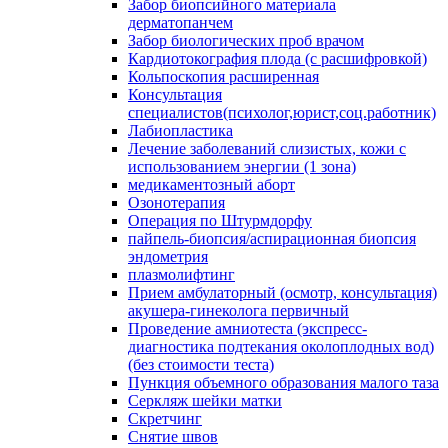
Забор биопсийного материала
дерматопанчем
Забор биологических проб врачом
Кардиотокография плода (с расшифровкой)
Кольпоскопия расширенная
Консультация
специалистов(психолог,юрист,соц.работник)
Лабиопластика
Лечение заболеваний слизистых, кожи с
использованием энергии (1 зона)
медикаментозный аборт
Озонотерапия
Операция по Штурмдорфу
пайпель-биопсия/аспирационная биопсия
эндометрия
плазмолифтинг
Прием амбулаторный (осмотр, консультация)
акушера-гинеколога первичный
Проведение амниотеста (экспресс-
диагностика подтекания околоплодных вод)
(без стоимости теста)
Пункция объемного образования малого таза
Серкляж шейки матки
Скретчинг
Снятие швов