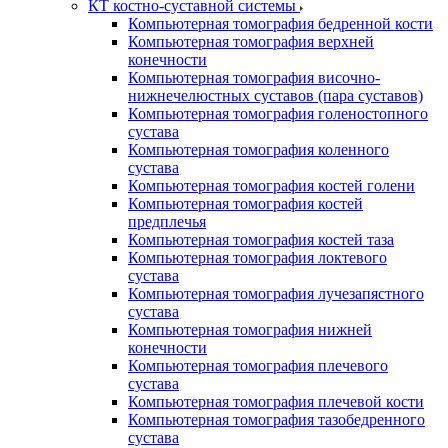
КТ костно-суставной системы
Компьютерная томография бедренной кости
Компьютерная томография верхней
конечности
Компьютерная томография височно-
нижнечелюстных суставов (пара суставов)
Компьютерная томография голеностопного
сустава
Компьютерная томография коленного
сустава
Компьютерная томография костей голени
Компьютерная томография костей
предплечья
Компьютерная томография костей таза
Компьютерная томография локтевого
сустава
Компьютерная томография лучезапястного
сустава
Компьютерная томография нижней
конечности
Компьютерная томография плечевого
сустава
Компьютерная томография плечевой кости
Компьютерная томография тазобедренного
сустава