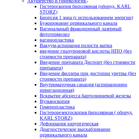
Акушерство и гинекология
Гистероскопия биполярная (оборуд. KARL
STORZ)
Биопсия 1 зона (с использованием энергии)
Бужирование цервикального канала
Вагинальный фракционный лазерный
фототермолиз
вагинопластика
Вакуум-аспирация полости матки
введение гиалуроновой кислоты НПО (без
стоимости препарата)
Введение препарата Диспорт (без стоимости
препарата)
Введение филлера при дистопии уретры (без
стоимости препарата)
Внутриматочная санация (аспирационно
ирригационная)
Вскрытие абсцесса бартолиниевой железы
Вульвоскопия
Гименопластика
Гистерорезектоскопия биполярная ( оборуд.
KARL STORZ)
Дефлорация хирургическая
Диагностическое выскабливание
цервикального канала