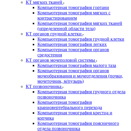
КТ мягких тканей
Компьютерная томография гортани
Компьютерная томография мягких с
контрастированием
Компьютерная томография мягких тканей
(определенной области тела)
КТ органов грудной клетки
Компьютерная томография грудной клетки
Компьютерная томография легких
Компьютерная томография органов
средостения
КТ органов мочеполовой системы
Компьютерная томография малого таза
Компьютерная томография органов
мочеобразования и мочеотделения (почки,
мочеточник, м/пузырь)
КТ позвоночника
Компьютерная томография грудного отдела
позвоночника
Компьютерная томография
краниовертебрального перехода
Компьютерная томография крестца и
копчика
Компьютерная томография поясничного
отдела позвоночника