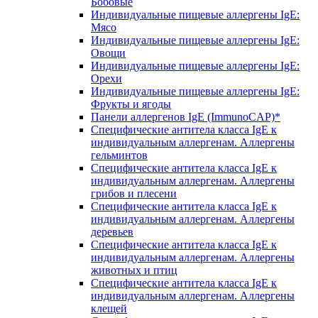
Бобовые
Индивидуальные пищевые аллергены IgE:
Мясо
Индивидуальные пищевые аллергены IgE:
Овощи
Индивидуальные пищевые аллергены IgE:
Орехи
Индивидуальные пищевые аллергены IgE:
Фрукты и ягоды
Панели аллергенов IgE (ImmunoCAP)*
Специфические антитела класса IgE к
индивидуальным аллергенам. Аллергены
гельминтов
Специфические антитела класса IgE к
индивидуальным аллергенам. Аллергены
грибов и плесени
Специфические антитела класса IgE к
индивидуальным аллергенам. Аллергены
деревьев
Специфические антитела класса IgE к
индивидуальным аллергенам. Аллергены
животных и птиц
Специфические антитела класса IgE к
индивидуальным аллергенам. Аллергены
клещей