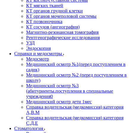
КТ костно-суставной системы
КТ мягких тканей
КТ органов грудной клетки
КТ органов мочеполовой системы
КТ позвоночника
КТ сосудов (ангиография)
Магнитно-резонансная томография
Рентгенографические исследования
УЗД
Эндоскопия
Справки и медосмотры
Медосмотр
Медицинский осмотр №1(перед поступлением в
садик)
Медицинский осмотр №2 (перед поступлением в
школу)
Медицинский осмотр №3
(абитуриенты.поступления в специальные
учреждения0
Медицинский осмотр дети 1мес
Справка водительская (медкомиссия) категория
А,В.М
Справка водительская (медкомиссия) категория
С,Д,Е
Стоматология