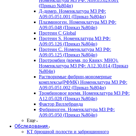
Номенклатура МЗ РФ: A09.05.029.001
(Приказ №804н)
Д-димер. Номенклатура МЗ РФ:
A09.05.051.001 (Приказ №804н)
Плазминоген. Номенклатура МЗ РФ:
A09.05.048 (Приказ №804н)
Протеин C Global
Протеин S. Номенклатура МЗ РФ:
A09.05.126 (Приказ №804н)
Протеин С. Номенклатура МЗ РФ:
A09.05.125 (Приказ №804н)
Протромбин (время, по Квику, МНО).
Номенклатура МЗ РФ: A12.30.014 (Приказ
№804н)
Растворимые фибрин-мономерные
комплексы(РФМК) Номенклатура МЗ РФ:
A09.05.051.002 (Приказ №804н)
Тромбиновое время. Номенклатура МЗ РФ:
A12.05.028 (Приказ №804н)
Фактор Виллебранда
Фибриноген. Номенклатура МЗ РФ:
A09.05.050 (Приказ №804н)
Еще
Обследования
КТ брюшной полости и забрюшинного