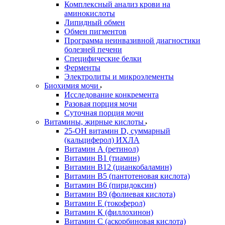
Комплексный анализ крови на
аминокислоты
Липидный обмен
Обмен пигментов
Программа неинвазивной диагностики
болезней печени
Специфические белки
Ферменты
Электролиты и микроэлементы
Биохимия мочи
Исследование конкремента
Разовая порция мочи
Суточная порция мочи
Витамины, жирные кислоты
25-OH витамин D, суммарный
(кальциферол) ИХЛА
Витамин А (ретинол)
Витамин В1 (тиамин)
Витамин В12 (цианкобаламин)
Витамин В5 (пантотеновая кислота)
Витамин В6 (пиридоксин)
Витамин В9 (фолиевая кислота)
Витамин Е (токоферол)
Витамин К (филлохинон)
Витамин С (аскорбиновая кислота)