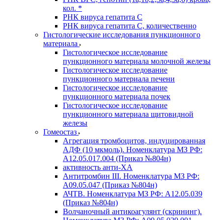
кол. *
РНК вируса гепатита C
РНК вируса гепатита C, количественно
Гистологические исследования пункционного
материала
Гистологическое исследование
пункционного материала молочной железы
Гистологическое исследование
пункционного материала печени
Гистологическое исследование
пункционного материала почек
Гистологическое исследование
пункционного материала щитовидной
железы
Гомеостаз
Агрегация тромбоцитов, индуцированная
АДФ (10 мкмоль). Номенклатура МЗ РФ:
A12.05.017.004 (Приказ №804н)
активность анти-ХА
Антитромбин III. Номенклатура МЗ РФ:
A09.05.047 (Приказ №804н)
АЧТВ. Номенклатура МЗ РФ: A12.05.039
(Приказ №804н)
Волчаночный антикоагулянт (скрининг).