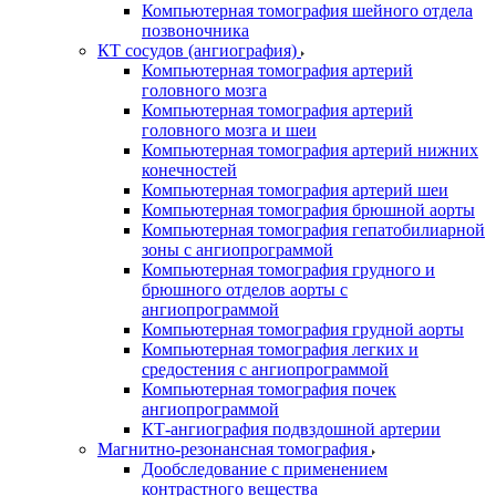
Компьютерная томография шейного отдела
позвоночника
КТ сосудов (ангиография)
Компьютерная томография артерий
головного мозга
Компьютерная томография артерий
головного мозга и шеи
Компьютерная томография артерий нижних
конечностей
Компьютерная томография артерий шеи
Компьютерная томография брюшной аорты
Компьютерная томография гепатобилиарной
зоны с ангиопрограммой
Компьютерная томография грудного и
брюшного отделов аорты с
ангиопрограммой
Компьютерная томография грудной аорты
Компьютерная томография легких и
средостения с ангиопрограммой
Компьютерная томография почек
ангиопрограммой
КТ-ангиография подвздошной артерии
Магнитно-резонансная томография
Дообследование с применением
контрастного вещества