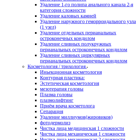
Удаление 1-го полипа анального канала 2-я
категория сложности
Удаление каловых камней
Удаление наружного геморроидального узла
(1 узел)
Удаление отдельных перианальных
остроконечных кондилом
Удаление сливных полукружных
перианальных остроконечных кондилом
Удаление сливных циркулярных
перианальных остроконечных кондилом
Косметология / трихология
Иньекционная косметология
Контурная пластика:
Эстетическая косметология
мезотерапия головы
Плазма головы
плазмолифтинг
Приём врача косметолога
Сепарация
Удаление миллиумов(жировиков)
фотодермолиз
Чистка лица медицинская 1 сложности
Чистка лица механическая 1 сложности
Чистка лица механическая 2 сложности