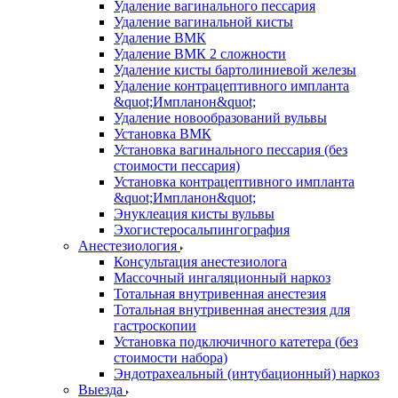
Удаление вагинального пессария
Удаление вагинальной кисты
Удаление ВМК
Удаление ВМК 2 сложности
Удаление кисты бартолиниевой железы
Удаление контрацептивного импланта
&quot;Импланон&quot;
Удаление новообразований вульвы
Установка ВМК
Установка вагинального пессария (без
стоимости пессария)
Установка контрацептивного импланта
&quot;Импланон&quot;
Энуклеация кисты вульвы
Эхогистеросальпингография
Анестезиология
Консультация анестезиолога
Массочный ингаляционный наркоз
Тотальная внутривенная анестезия
Тотальная внутривенная анестезия для
гастроскопии
Установка подключичного катетера (без
стоимости набора)
Эндотрахеальный (интубационный) наркоз
Выезда