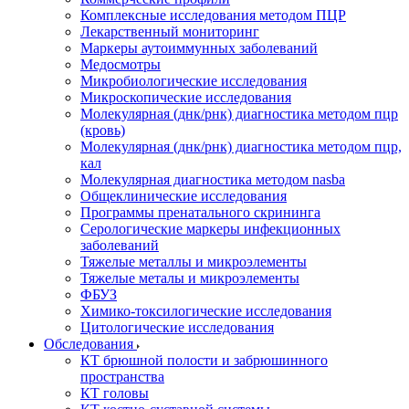
Комплексные исследования методом ПЦР
Лекарственный мониторинг
Маркеры аутоиммунных заболеваний
Медосмотры
Микробиологические исследования
Микроскопические исследования
Молекулярная (днк/рнк) диагностика методом пцр
(кровь)
Молекулярная (днк/рнк) диагностика методом пцр,
кал
Молекулярная диагностика методом nasba
Общеклинические исследования
Программы пренатального скрининга
Серологические маркеры инфекционных
заболеваний
Тяжелые металлы и микроэлементы
Тяжелые металы и микроэлементы
ФБУЗ
Химико-токсилогические исследования
Цитологические исследования
Обследования
КТ брюшной полости и забрюшинного
пространства
КТ головы