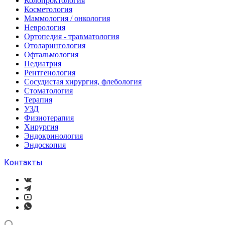
Колопроктология
Косметология
Маммология / онкология
Неврология
Ортопедия - травматология
Отоларингология
Офтальмология
Педиатрия
Рентгенология
Сосудистая хирургия, флебология
Стоматология
Терапия
УЗД
Физиотерапия
Хирургия
Эндокринология
Эндоскопия
Контакты