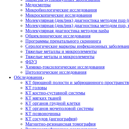
Медосмотры
Микробиологические исследования
Микроскопические исследования
Молекулярная (днк/рнк) диагностика методом пцр (
Молекулярная (днк/рнк) диагностика методом пцр, 
Молекулярная диагностика методом nasba
Общеклинические исследования
Программы пренатального скрининга
Серологические маркеры инфекционных заболеван
Тяжелые металлы и микроэлементы
Тяжелые металы и микроэлементы
ФБУЗ
Химико-токсилогические исследования
Цитологические исследования
Обследования
КТ брюшной полости и забрюшинного пространств
КТ головы
КТ костно-суставной системы
КТ мягких тканей
КТ органов грудной клетки
КТ органов мочеполовой системы
КТ позвоночника
КТ сосудов (ангиография)
Магнитно-резонансная томография