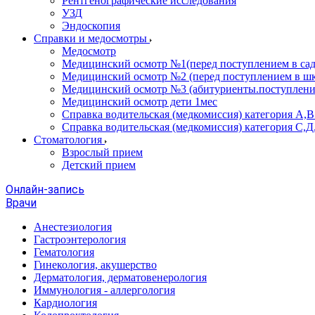
Рентгенографические исследования
УЗД
Эндоскопия
Справки и медосмотры
Медосмотр
Медицинский осмотр №1(перед поступлением в сад
Медицинский осмотр №2 (перед поступлением в шк
Медицинский осмотр №3 (абитуриенты.поступлени
Медицинский осмотр дети 1мес
Справка водительская (медкомиссия) категория А,
Справка водительская (медкомиссия) категория С,Д
Стоматология
Взрослый прием
Детский прием
Онлайн-запись
Врачи
Анестезиология
Гастроэнтерология
Гематология
Гинекология, акушерство
Дерматология, дерматовенерология
Иммунология - аллергология
Кардиология