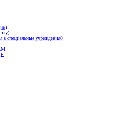
ик)
олу)
я в специальные учреждения0
В.М
,Е