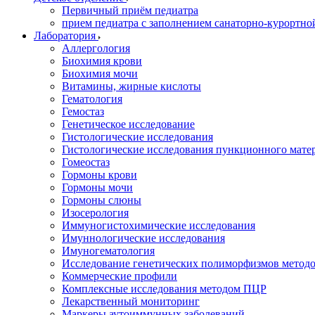
Первичный приём педиатра
прием педиатра с заполнением санаторно-курортно
Лаборатория
Аллергология
Биохимия крови
Биохимия мочи
Витамины, жирные кислоты
Гематология
Гемостаз
Генетическое исследование
Гистологические исследования
Гистологические исследования пункционного мате
Гомеостаз
Гормоны крови
Гормоны мочи
Гормоны слюны
Изосерология
Иммуногистохимические исследования
Имуннологические исследования
Имуногематология
Исследование генетических полиморфизмов метод
Коммерческие профили
Комплексные исследования методом ПЦР
Лекарственный мониторинг
Маркеры аутоиммунных заболеваний