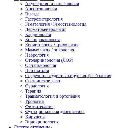
Акушерство и гинекология
Анестезиология
Выезда
Гастроэнтерология
Гематология / Гемостазиология
Дерматовенерология
Кардиология
Колопроктология
Косметология / трихология
Маммология / онкология
Неврология
Отоларингология (ЛОР)
Офтальмология
Психиатрия
Сердечно-сосудистая хирургия, флебология
Сестринское дело
Сурдология
Терапия
Травматология и ортопедия
Урология
Физиотерапия
Функциональная диагностика
Хирургия
Эндокринология
Детское отделение