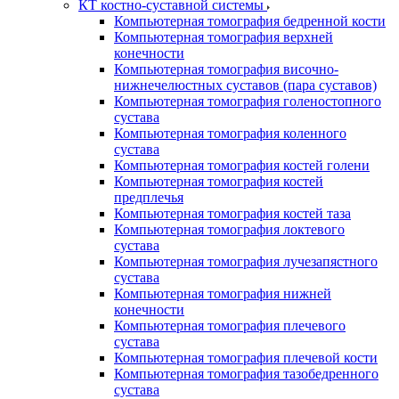
КТ костно-суставной системы
Компьютерная томография бедренной кости
Компьютерная томография верхней
конечности
Компьютерная томография височно-
нижнечелюстных суставов (пара суставов)
Компьютерная томография голеностопного
сустава
Компьютерная томография коленного
сустава
Компьютерная томография костей голени
Компьютерная томография костей
предплечья
Компьютерная томография костей таза
Компьютерная томография локтевого
сустава
Компьютерная томография лучезапястного
сустава
Компьютерная томография нижней
конечности
Компьютерная томография плечевого
сустава
Компьютерная томография плечевой кости
Компьютерная томография тазобедренного
сустава