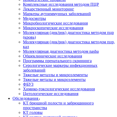
Комплексные исследования методом ПЦР
Лекарственный мониторинг
Маркеры аутоиммунных заболеваний
Медосмотры
Микробиологические исследования
Микроскопические исследования
Молекулярная (днк/рнк) диагностика методом пцр
(кровь)
Молекулярная (днк/рнк) диагностика методом пцр,
кал
Молекулярная диагностика методом nasba
Общеклинические исследования
Программы пренатального скрининга
Серологические маркеры инфекционных
заболеваний
Тяжелые металлы и микроэлементы
Тяжелые металы и микроэлементы
ФБУЗ
Химико-токсилогические исследования
Цитологические исследования
Обследования
КТ брюшной полости и забрюшинного
пространства
КТ головы