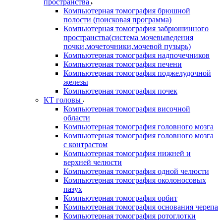
пространства
Компьютерная томография брюшной
полости (поисковая программа)
Компьютерная томография забрюшинного
пространства(система мочевыведения
почки,мочеточники,мочевой пузырь)
Компьютерная томография надпочечников
Компьютерная томография печени
Компьютерная томография поджелудочной
железы
Компьютерная томография почек
КТ головы
Компьютерная томография височной
области
Компьютерная томография головного мозга
Компьютерная томография головного мозга
с контрастом
Компьютерная томография нижней и
верхней челюсти
Компьютерная томография одной челюсти
Компьютерная томография околоносовых
пазух
Компьютерная томография орбит
Компьютерная томография основания черепа
Компьютерная томография ротоглотки