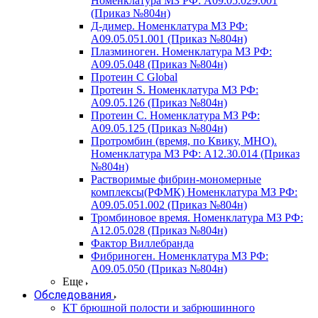
Номенклатура МЗ РФ: A09.05.029.001
(Приказ №804н)
Д-димер. Номенклатура МЗ РФ:
A09.05.051.001 (Приказ №804н)
Плазминоген. Номенклатура МЗ РФ:
A09.05.048 (Приказ №804н)
Протеин C Global
Протеин S. Номенклатура МЗ РФ:
A09.05.126 (Приказ №804н)
Протеин С. Номенклатура МЗ РФ:
A09.05.125 (Приказ №804н)
Протромбин (время, по Квику, МНО).
Номенклатура МЗ РФ: A12.30.014 (Приказ
№804н)
Растворимые фибрин-мономерные
комплексы(РФМК) Номенклатура МЗ РФ:
A09.05.051.002 (Приказ №804н)
Тромбиновое время. Номенклатура МЗ РФ:
A12.05.028 (Приказ №804н)
Фактор Виллебранда
Фибриноген. Номенклатура МЗ РФ:
A09.05.050 (Приказ №804н)
Еще
Обследования
КТ брюшной полости и забрюшинного