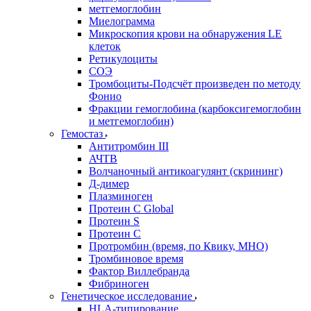
метгемоглобин
Миелограмма
Микроскопия крови на обнаружения LE
клеток
Ретикулоциты
СОЭ
Тромбоциты-Подсчёт произведен по методу
Фонио
Фракции гемоглобина (карбоксигемоглобин
и метгемоглобин)
Гемостаз
Антитромбин III
АЧТВ
Волчаночный антикоагулянт (скрининг)
Д-димер
Плазминоген
Протеин C Global
Протеин S
Протеин С
Протромбин (время, по Квику, МНО)
Тромбиновое время
Фактор Виллебранда
Фибриноген
Генетическое исследование
HLA-типирование