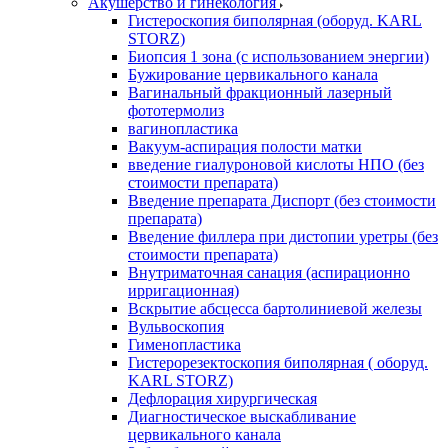
Акушерство и гинекология
Гистероскопия биполярная (оборуд. KARL
STORZ)
Биопсия 1 зона (с использованием энергии)
Бужирование цервикального канала
Вагинальный фракционный лазерный
фототермолиз
вагинопластика
Вакуум-аспирация полости матки
введение гиалуроновой кислоты НПО (без
стоимости препарата)
Введение препарата Диспорт (без стоимости
препарата)
Введение филлера при дистопии уретры (без
стоимости препарата)
Внутриматочная санация (аспирационно
ирригационная)
Вскрытие абсцесса бартолиниевой железы
Вульвоскопия
Гименопластика
Гистерорезектоскопия биполярная ( оборуд.
KARL STORZ)
Дефлорация хирургическая
Диагностическое выскабливание
цервикального канала