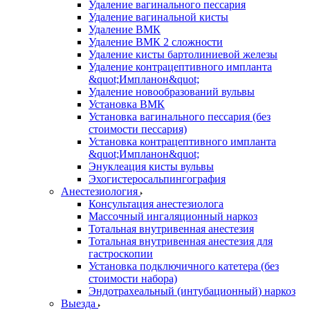
Удаление вагинального пессария
Удаление вагинальной кисты
Удаление ВМК
Удаление ВМК 2 сложности
Удаление кисты бартолиниевой железы
Удаление контрацептивного импланта
&quot;Импланон&quot;
Удаление новообразований вульвы
Установка ВМК
Установка вагинального пессария (без
стоимости пессария)
Установка контрацептивного импланта
&quot;Импланон&quot;
Энуклеация кисты вульвы
Эхогистеросальпингография
Анестезиология
Консультация анестезиолога
Массочный ингаляционный наркоз
Тотальная внутривенная анестезия
Тотальная внутривенная анестезия для
гастроскопии
Установка подключичного катетера (без
стоимости набора)
Эндотрахеальный (интубационный) наркоз
Выезда