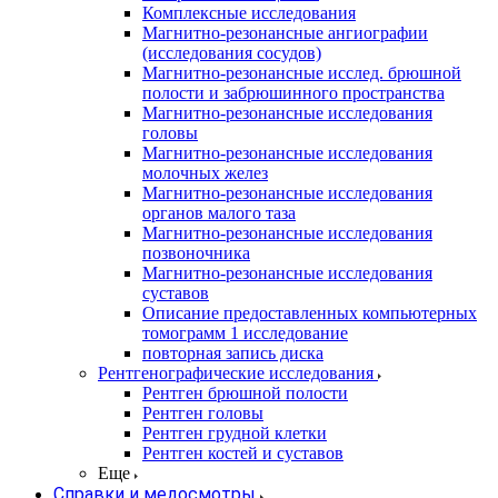
Комплексные исследования
Магнитно-резонансные ангиографии
(исследования сосудов)
Магнитно-резонансные исслед. брюшной
полости и забрюшинного пространства
Магнитно-резонансные исследования
головы
Магнитно-резонансные исследования
молочных желез
Магнитно-резонансные исследования
органов малого таза
Магнитно-резонансные исследования
позвоночника
Магнитно-резонансные исследования
суставов
Описание предоставленных компьютерных
томограмм 1 исследование
повторная запись диска
Рентгенографические исследования
Рентген брюшной полости
Рентген головы
Рентген грудной клетки
Рентген костей и суставов
Еще
Справки и медосмотры