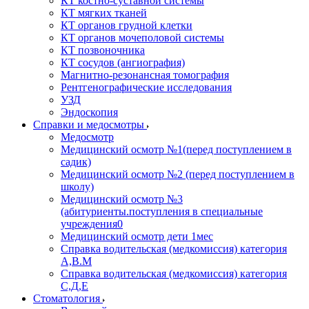
КТ костно-суставной системы
КТ мягких тканей
КТ органов грудной клетки
КТ органов мочеполовой системы
КТ позвоночника
КТ сосудов (ангиография)
Магнитно-резонансная томография
Рентгенографические исследования
УЗД
Эндоскопия
Справки и медосмотры
Медосмотр
Медицинский осмотр №1(перед поступлением в
садик)
Медицинский осмотр №2 (перед поступлением в
школу)
Медицинский осмотр №3
(абитуриенты.поступления в специальные
учреждения0
Медицинский осмотр дети 1мес
Справка водительская (медкомиссия) категория
А,В.М
Справка водительская (медкомиссия) категория
С,Д,Е
Стоматология