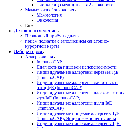
Чистка лица медицинская 2 сложности
Маммология / онкология
Маммология
Онкология
Еще
Детское отделение
Первичный приём педиатра
прием педиатра с заполнением санаторно-
курортной карты
Лаборатория
Аллергология
Immuno CAP
Диагностика пищевой непереносимости
Индивидуальные аллергены деревьев IgE
(ImmunoCAP)
Индивидуальные аллергены животных и
птиц IgE (ImmunoCAP)
Индивидуальные аллергены насекомых и их
ядовIgE (ImmunoCAP)
Индивидуальные аллергены пыли IgE
(ImmunoCAP)
Индивидуальные пищевые аллергены IgE
(ImmunoCAP): Яйцо и компоненты яйца
Индивидуальные пищевые аллергены IgE: