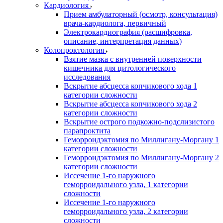
Кардиология
Прием амбулаторный (осмотр, консультация)
врача-кардиолога, первичный
Электрокардиография (расшифровка,
описание, интерпретация данных)
Колопроктология
Взятие мазка с внутренней поверхности
кишечника для цитологического
исследования
Вскрытие абсцесса копчикового хода 1
категории сложности
Вскрытие абсцесса копчикового хода 2
категории сложности
Вскрытие острого подкожно-подслизистого
парапроктита
Геморроидэктомия по Миллигану-Моргану 1
категории сложности
Геморроидэктомия по Миллигану-Моргану 2
категории сложности
Иссечение 1-го наружного
геморроидального узла, 1 категории
сложности
Иссечение 1-го наружного
геморроидального узла, 2 категории
сложности