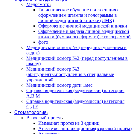
Медосмотр
Гигиеническое обучение и аттестация с
оформлением штампа и голограммы в
личной медицинской книжке (ЛМК)
Оформление личной медицинской книжки
Оформление и выдача личной медицинской
книжки (бумажного формата) с голограммой
фото
Медицинский осмотр №1(перед поступлением в
садик)
Медицинский осмотр №2 (перед поступлением в
школу)
Медицинский осмотр №3
(абитуриенты.поступления в специальные
учреждения0
Медицинский осмотр дети 1мес
Справка водительская (медкомиссия) категория
А,В.М
Справка водительская (медкомиссия) категория
С,Д,Е
Стоматология
Взрослый прием
Иммедиат протез из 3 единиц
Анестезия аппликационная(взрослый приём)
Анестезия