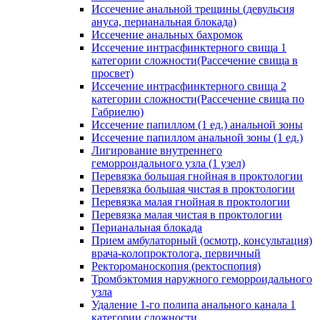
Иссечение анальной трещины (девульсия
ануса, перианальная блокада)
Иссечение анальных бахромок
Иссечение интрасфинктерного свища 1
категории сложности(Рассечение свища в
просвет)
Иссечение интрасфинктерного свища 2
категории сложности(Рассечение свища по
Габриелю)
Иссечение папиллом (1 ед.) анальной зоны
Иссечение папиллом анальной зоны (1 ед.)
Лигирование внутреннего
геморроидального узла (1 узел)
Перевязка большая гнойная в проктологии
Перевязка большая чистая в проктологии
Перевязка малая гнойная в проктологии
Перевязка малая чистая в проктологии
Перианальная блокада
Прием амбулаторный (осмотр, консультация)
врача-колопроктолога, первичный
Ректороманоскопия (ректоспопия)
Тромбэктомия наружного геморроидального
узла
Удаление 1-го полипа анального канала 1
категории сложности