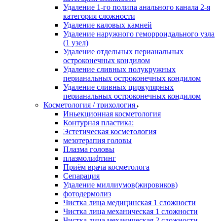
Удаление 1-го полипа анального канала 2-я
категория сложности
Удаление каловых камней
Удаление наружного геморроидального узла
(1 узел)
Удаление отдельных перианальных
остроконечных кондилом
Удаление сливных полукружных
перианальных остроконечных кондилом
Удаление сливных циркулярных
перианальных остроконечных кондилом
Косметология / трихология
Иньекционная косметология
Контурная пластика:
Эстетическая косметология
мезотерапия головы
Плазма головы
плазмолифтинг
Приём врача косметолога
Сепарация
Удаление миллиумов(жировиков)
фотодермолиз
Чистка лица медицинская 1 сложности
Чистка лица механическая 1 сложности
Чистка лица механическая 2 сложности