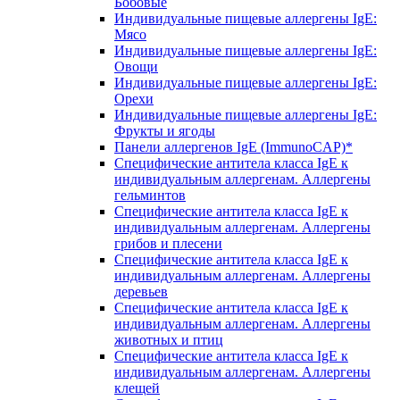
Бобовые
Индивидуальные пищевые аллергены IgE:
Мясо
Индивидуальные пищевые аллергены IgE:
Овощи
Индивидуальные пищевые аллергены IgE:
Орехи
Индивидуальные пищевые аллергены IgE:
Фрукты и ягоды
Панели аллергенов IgE (ImmunoCAP)*
Специфические антитела класса IgE к
индивидуальным аллергенам. Аллергены
гельминтов
Специфические антитела класса IgE к
индивидуальным аллергенам. Аллергены
грибов и плесени
Специфические антитела класса IgE к
индивидуальным аллергенам. Аллергены
деревьев
Специфические антитела класса IgE к
индивидуальным аллергенам. Аллергены
животных и птиц
Специфические антитела класса IgE к
индивидуальным аллергенам. Аллергены
клещей