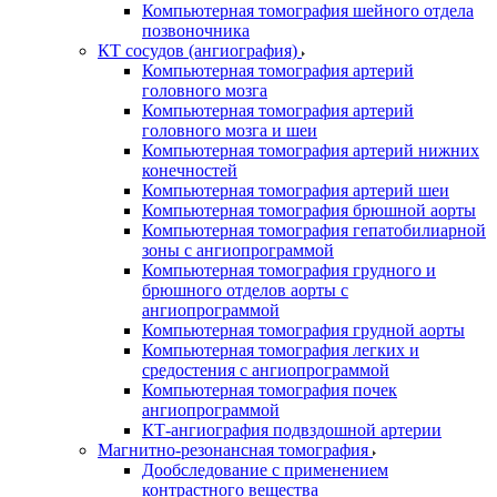
Компьютерная томография шейного отдела
позвоночника
КТ сосудов (ангиография)
Компьютерная томография артерий
головного мозга
Компьютерная томография артерий
головного мозга и шеи
Компьютерная томография артерий нижних
конечностей
Компьютерная томография артерий шеи
Компьютерная томография брюшной аорты
Компьютерная томография гепатобилиарной
зоны с ангиопрограммой
Компьютерная томография грудного и
брюшного отделов аорты с
ангиопрограммой
Компьютерная томография грудной аорты
Компьютерная томография легких и
средостения с ангиопрограммой
Компьютерная томография почек
ангиопрограммой
КТ-ангиография подвздошной артерии
Магнитно-резонансная томография
Дообследование с применением
контрастного вещества