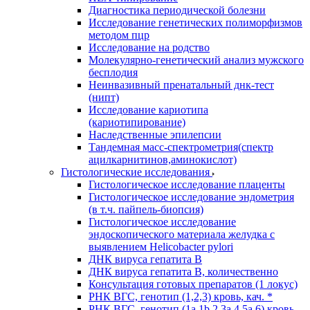
Диагностика периодической болезни
Исследование генетических полиморфизмов
методом пцр
Исследование на родство
Молекулярно-генетический анализ мужского
бесплодия
Неинвазивный пренатальный днк-тест
(нипт)
Исследование кариотипа
(кариотипирование)
Наследственные эпилепсии
Тандемная масс-спектрометрия(спектр
ацилкарнитинов,аминокислот)
Гистологические исследования
Гистологическое исследование плаценты
Гистологическое исследование эндометрия
(в т.ч. пайпель-биопсия)
Гистологическое исследование
эндоскопического материала желудка с
выявлением Helicobacter pylori
ДНК вируса гепатита B
ДНК вируса гепатита B, количественно
Консультация готовых препаратов (1 локус)
РНК ВГC, генотип (1,2,3) кровь, кач. *
РНК ВГC, генотип (1a,1b,2,3a,4,5a,6) кровь,