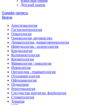
Взрослый прием
Детский прием
Онлайн-запись
Врачи
Анестезиология
Гастроэнтерология
Гематология
Гинекология, акушерство
Дерматология, дерматовенерология
Иммунология - аллергология
Кардиология
Колопроктология
Косметология
Маммология / онкология
Неврология
Ортопедия - травматология
Отоларингология
Офтальмология
Педиатрия
Рентгенология
Сосудистая хирургия, флебология
Стоматология
Терапия