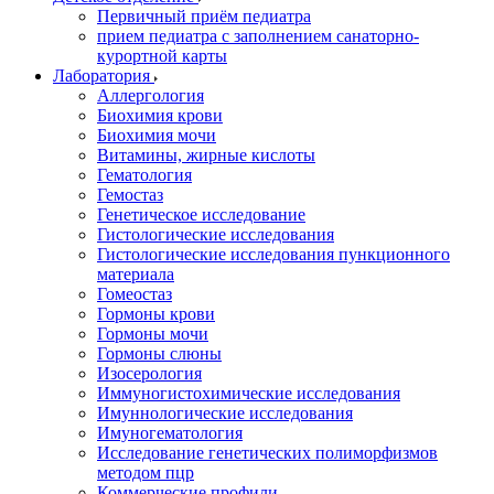
Первичный приём педиатра
прием педиатра с заполнением санаторно-
курортной карты
Лаборатория
Аллергология
Биохимия крови
Биохимия мочи
Витамины, жирные кислоты
Гематология
Гемостаз
Генетическое исследование
Гистологические исследования
Гистологические исследования пункционного
материала
Гомеостаз
Гормоны крови
Гормоны мочи
Гормоны слюны
Изосерология
Иммуногистохимические исследования
Имуннологические исследования
Имуногематология
Исследование генетических полиморфизмов
методом пцр
Коммерческие профили