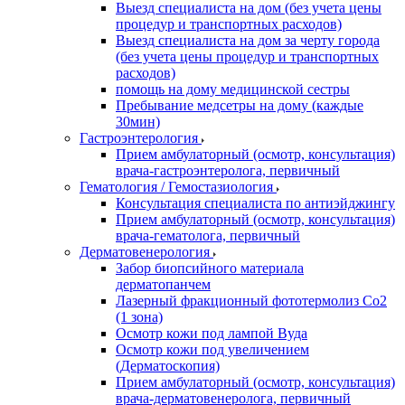
Выезд специалиста на дом (без учета цены
процедур и транспортных расходов)
Выезд специалиста на дом за черту города
(без учета цены процедур и транспортных
расходов)
помощь на дому медицинской сестры
Пребывание медсетры на дому (каждые
30мин)
Гастроэнтерология
Прием амбулаторный (осмотр, консультация)
врача-гастроэнтеролога, первичный
Гематология / Гемостазиология
Консультация специалиста по антиэйджингу
Прием амбулаторный (осмотр, консультация)
врача-гематолога, первичный
Дерматовенерология
Забор биопсийного материала
дерматопанчем
Лазерный фракционный фототермолиз Со2
(1 зона)
Осмотр кожи под лампой Вуда
Осмотр кожи под увеличением
(Дерматоскопия)
Прием амбулаторный (осмотр, консультация)
врача-дерматовенеролога, первичный