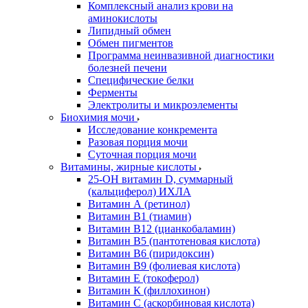
Комплексный анализ крови на
аминокислоты
Липидный обмен
Обмен пигментов
Программа неинвазивной диагностики
болезней печени
Специфические белки
Ферменты
Электролиты и микроэлементы
Биохимия мочи
Исследование конкремента
Разовая порция мочи
Суточная порция мочи
Витамины, жирные кислоты
25-OH витамин D, суммарный
(кальциферол) ИХЛА
Витамин А (ретинол)
Витамин В1 (тиамин)
Витамин В12 (цианкобаламин)
Витамин В5 (пантотеновая кислота)
Витамин В6 (пиридоксин)
Витамин В9 (фолиевая кислота)
Витамин Е (токоферол)
Витамин К (филлохинон)
Витамин С (аскорбиновая кислота)