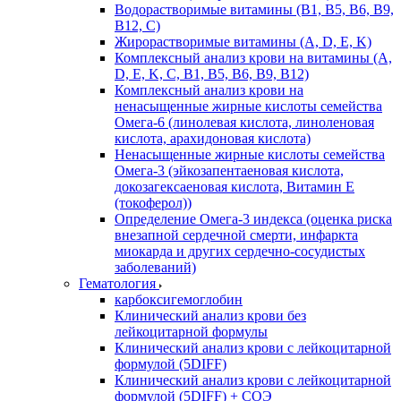
Водорастворимые витамины (B1, B5, B6, В9,
В12, С)
Жирорастворимые витамины (A, D, E, K)
Комплексный анализ крови на витамины (A,
D, E, K, C, B1, B5, B6, В9, B12)
Комплексный анализ крови на
ненасыщенные жирные кислоты семейства
Омега-6 (линолевая кислота, линоленовая
кислота, арахидоновая кислота)
Ненасыщенные жирные кислоты семейства
Омега-3 (эйкозапентаеновая кислота,
докозагексаеновая кислота, Витамин E
(токоферол))
Определение Омега-3 индекса (оценка риска
внезапной сердечной смерти, инфаркта
миокарда и других сердечно-сосудистых
заболеваний)
Гематология
карбоксигемоглобин
Клинический анализ крови без
лейкоцитарной формулы
Клинический анализ крови с лейкоцитарной
формулой (5DIFF)
Клинический анализ крови с лейкоцитарной
формулой (5DIFF) + СОЭ