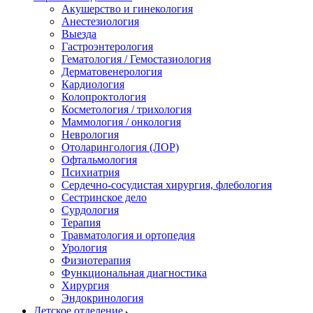
Акушерство и гинекология
Анестезиология
Выезда
Гастроэнтерология
Гематология / Гемостазиология
Дерматовенерология
Кардиология
Колопроктология
Косметология / трихология
Маммология / онкология
Неврология
Отоларингология (ЛОР)
Офтальмология
Психиатрия
Сердечно-сосудистая хирургия, флебология
Сестринское дело
Сурдология
Терапия
Травматология и ортопедия
Урология
Физиотерапия
Функциональная диагностика
Хирургия
Эндокринология
Детское отделение