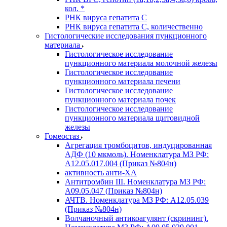
кол. *
РНК вируса гепатита C
РНК вируса гепатита C, количественно
Гистологические исследования пункционного
материала
Гистологическое исследование
пункционного материала молочной железы
Гистологическое исследование
пункционного материала печени
Гистологическое исследование
пункционного материала почек
Гистологическое исследование
пункционного материала щитовидной
железы
Гомеостаз
Агрегация тромбоцитов, индуцированная
АДФ (10 мкмоль). Номенклатура МЗ РФ:
A12.05.017.004 (Приказ №804н)
активность анти-ХА
Антитромбин III. Номенклатура МЗ РФ:
A09.05.047 (Приказ №804н)
АЧТВ. Номенклатура МЗ РФ: A12.05.039
(Приказ №804н)
Волчаночный антикоагулянт (скрининг).