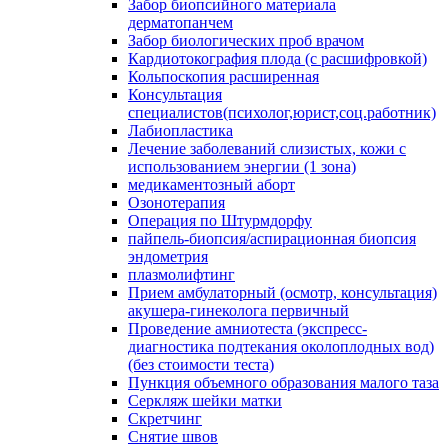
Забор биопсийного материала
дерматопанчем
Забор биологических проб врачом
Кардиотокография плода (с расшифровкой)
Кольпоскопия расширенная
Консультация
специалистов(психолог,юрист,соц.работник)
Лабиопластика
Лечение заболеваний слизистых, кожи с
использованием энергии (1 зона)
медикаментозный аборт
Озонотерапия
Операция по Штурмдорфу
пайпель-биопсия/аспирационная биопсия
эндометрия
плазмолифтинг
Прием амбулаторный (осмотр, консультация)
акушера-гинеколога первичный
Проведение амниотеста (экспресс-
диагностика подтекания околоплодных вод)
(без стоимости теста)
Пункция объемного образования малого таза
Серкляж шейки матки
Скретчинг
Снятие швов