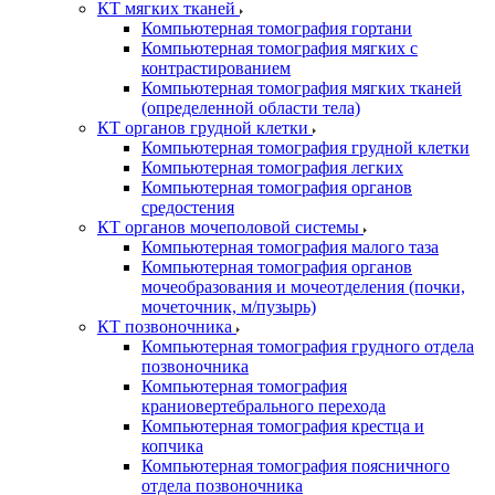
КТ мягких тканей
Компьютерная томография гортани
Компьютерная томография мягких с
контрастированием
Компьютерная томография мягких тканей
(определенной области тела)
КТ органов грудной клетки
Компьютерная томография грудной клетки
Компьютерная томография легких
Компьютерная томография органов
средостения
КТ органов мочеполовой системы
Компьютерная томография малого таза
Компьютерная томография органов
мочеобразования и мочеотделения (почки,
мочеточник, м/пузырь)
КТ позвоночника
Компьютерная томография грудного отдела
позвоночника
Компьютерная томография
краниовертебрального перехода
Компьютерная томография крестца и
копчика
Компьютерная томография поясничного
отдела позвоночника