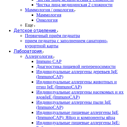
Чистка лица медицинская 2 сложности
Маммология / онкология
Маммология
Онкология
Еще
Детское отделение
Первичный приём педиатра
прием педиатра с заполнением санаторно-
курортной карты
Лаборатория
Аллергология
Immuno CAP
Диагностика пищевой непереносимости
Индивидуальные аллергены деревьев IgE
(ImmunoCAP)
Индивидуальные аллергены животных и
птиц IgE (ImmunoCAP)
Индивидуальные аллергены насекомых и их
ядовIgE (ImmunoCAP)
Индивидуальные аллергены пыли IgE
(ImmunoCAP)
Индивидуальные пищевые аллергены IgE
(ImmunoCAP): Яйцо и компоненты яйца
Индивидуальные пищевые аллергены IgE: