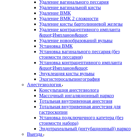
Удаление вагинального пессария
Удаление вагинальной кисты
Удаление ВМК
Удаление ВМК 2 сложности
Удаление кисты бартолиниевой железы
Удаление контрацептивного импланта
&quot;Импланон&quot;
Удаление новообразований вульвы
Установка ВМК
Установка вагинального пессария (без
стоимости пессария)
Установка контрацептивного импланта
&quot;Импланон&quot;
Энуклеация кисты вульвы
Эхогистеросальпингография
Анестезиология
Консультация анестезиолога
Массочный ингаляционный наркоз
Тотальная внутривенная анестезия
Тотальная внутривенная анестезия для
гастроскопии
Установка подключичного катетера (без
стоимости набора)
Эндотрахеальный (интубационный) наркоз
Выезда