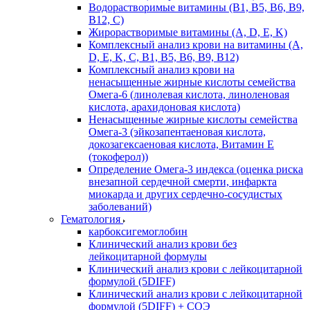
Водорастворимые витамины (B1, B5, B6, В9,
В12, С)
Жирорастворимые витамины (A, D, E, K)
Комплексный анализ крови на витамины (A,
D, E, K, C, B1, B5, B6, В9, B12)
Комплексный анализ крови на
ненасыщенные жирные кислоты семейства
Омега-6 (линолевая кислота, линоленовая
кислота, арахидоновая кислота)
Ненасыщенные жирные кислоты семейства
Омега-3 (эйкозапентаеновая кислота,
докозагексаеновая кислота, Витамин E
(токоферол))
Определение Омега-3 индекса (оценка риска
внезапной сердечной смерти, инфаркта
миокарда и других сердечно-сосудистых
заболеваний)
Гематология
карбоксигемоглобин
Клинический анализ крови без
лейкоцитарной формулы
Клинический анализ крови с лейкоцитарной
формулой (5DIFF)
Клинический анализ крови с лейкоцитарной
формулой (5DIFF) + СОЭ