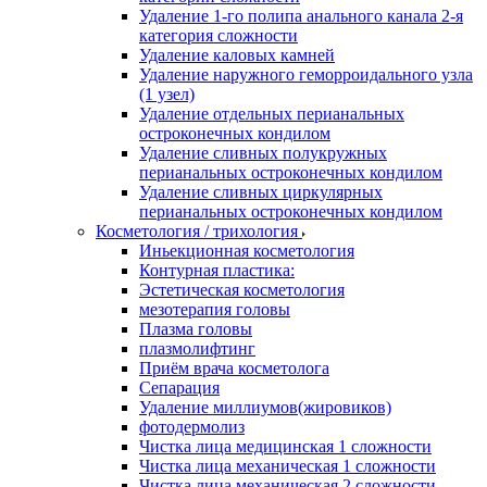
Удаление 1-го полипа анального канала 2-я
категория сложности
Удаление каловых камней
Удаление наружного геморроидального узла
(1 узел)
Удаление отдельных перианальных
остроконечных кондилом
Удаление сливных полукружных
перианальных остроконечных кондилом
Удаление сливных циркулярных
перианальных остроконечных кондилом
Косметология / трихология
Иньекционная косметология
Контурная пластика:
Эстетическая косметология
мезотерапия головы
Плазма головы
плазмолифтинг
Приём врача косметолога
Сепарация
Удаление миллиумов(жировиков)
фотодермолиз
Чистка лица медицинская 1 сложности
Чистка лица механическая 1 сложности
Чистка лица механическая 2 сложности