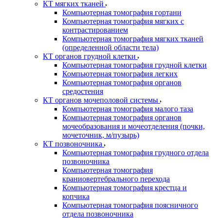
КТ мягких тканей
Компьютерная томография гортани
Компьютерная томография мягких с
контрастированием
Компьютерная томография мягких тканей
(определенной области тела)
КТ органов грудной клетки
Компьютерная томография грудной клетки
Компьютерная томография легких
Компьютерная томография органов
средостения
КТ органов мочеполовой системы
Компьютерная томография малого таза
Компьютерная томография органов
мочеобразования и мочеотделения (почки,
мочеточник, м/пузырь)
КТ позвоночника
Компьютерная томография грудного отдела
позвоночника
Компьютерная томография
краниовертебрального перехода
Компьютерная томография крестца и
копчика
Компьютерная томография поясничного
отдела позвоночника