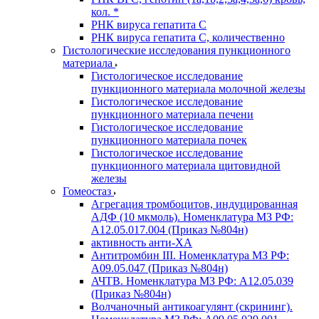
кол. *
РНК вируса гепатита C
РНК вируса гепатита C, количественно
Гистологические исследования пункционного
материала
Гистологическое исследование
пункционного материала молочной железы
Гистологическое исследование
пункционного материала печени
Гистологическое исследование
пункционного материала почек
Гистологическое исследование
пункционного материала щитовидной
железы
Гомеостаз
Агрегация тромбоцитов, индуцированная
АДФ (10 мкмоль). Номенклатура МЗ РФ:
A12.05.017.004 (Приказ №804н)
активность анти-ХА
Антитромбин III. Номенклатура МЗ РФ:
A09.05.047 (Приказ №804н)
АЧТВ. Номенклатура МЗ РФ: A12.05.039
(Приказ №804н)
Волчаночный антикоагулянт (скрининг).