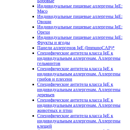
Бобовые
Индивидуальные пищевые аллергены IgE:
Мясо
Индивидуальные пищевые аллергены IgE:
Овощи
Индивидуальные пищевые аллергены IgE:
Орехи
Индивидуальные пищевые аллергены IgE:
Фрукты и ягоды
Панели аллергенов IgE (ImmunoCAP)*
Специфические антитела класса IgE к
индивидуальным аллергенам. Аллергены
гельминтов
Специфические антитела класса IgE к
индивидуальным аллергенам. Аллергены
грибов и плесени
Специфические антитела класса IgE к
индивидуальным аллергенам. Аллергены
деревьев
Специфические антитела класса IgE к
индивидуальным аллергенам. Аллергены
животных и птиц
Специфические антитела класса IgE к
индивидуальным аллергенам. Аллергены
клещей