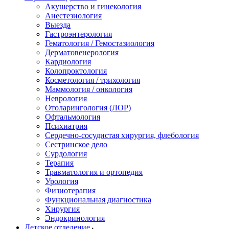
Акушерство и гинекология
Анестезиология
Выезда
Гастроэнтерология
Гематология / Гемостазиология
Дерматовенерология
Кардиология
Колопроктология
Косметология / трихология
Маммология / онкология
Неврология
Отоларингология (ЛОР)
Офтальмология
Психиатрия
Сердечно-сосудистая хирургия, флебология
Сестринское дело
Сурдология
Терапия
Травматология и ортопедия
Урология
Физиотерапия
Функциональная диагностика
Хирургия
Эндокринология
Детское отделение