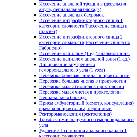
Иссечение анальной трещины (девульсия
ануса, перианальная блокада)
Иссечение анальных бахромок
Иссечение интрасфинктерного свища 1
категории сложности(Рассечение свища в
просвет)
Иссечение интрасфинктерного свища 2
категории сложности(Рассечение свища по
Габриелю)
Иссечение папиллом (1 ед.) анальной зоны
Иссечение папиллом анальной зоны (1 ед.)
Лигирование внутреннего
геморроидального узла (1 узел)
Перевязка большая гнойная в проктологии
Перевязка большая чистая в проктологии
Перевязка малая гнойная в проктологии
Перевязка малая чистая в проктологии
Перианальная блокада
Прием амбулаторный (осмотр, консультация)
врача-колопроктолога, первичный
Ректороманоскопия (ректоспопия)
Тромбэктомия наружного геморроидального
узла
Удаление 1-го полипа анального канала 1
категории сложности