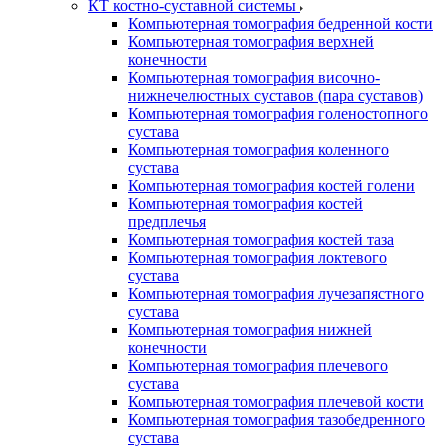
КТ костно-суставной системы
Компьютерная томография бедренной кости
Компьютерная томография верхней
конечности
Компьютерная томография височно-
нижнечелюстных суставов (пара суставов)
Компьютерная томография голеностопного
сустава
Компьютерная томография коленного
сустава
Компьютерная томография костей голени
Компьютерная томография костей
предплечья
Компьютерная томография костей таза
Компьютерная томография локтевого
сустава
Компьютерная томография лучезапястного
сустава
Компьютерная томография нижней
конечности
Компьютерная томография плечевого
сустава
Компьютерная томография плечевой кости
Компьютерная томография тазобедренного
сустава