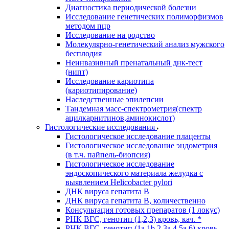
Диагностика периодической болезни
Исследование генетических полиморфизмов
методом пцр
Исследование на родство
Молекулярно-генетический анализ мужского
бесплодия
Неинвазивный пренатальный днк-тест
(нипт)
Исследование кариотипа
(кариотипирование)
Наследственные эпилепсии
Тандемная масс-спектрометрия(спектр
ацилкарнитинов,аминокислот)
Гистологические исследования
Гистологическое исследование плаценты
Гистологическое исследование эндометрия
(в т.ч. пайпель-биопсия)
Гистологическое исследование
эндоскопического материала желудка с
выявлением Helicobacter pylori
ДНК вируса гепатита B
ДНК вируса гепатита B, количественно
Консультация готовых препаратов (1 локус)
РНК ВГC, генотип (1,2,3) кровь, кач. *
РНК ВГC, генотип (1a,1b,2,3a,4,5a,6) кровь,