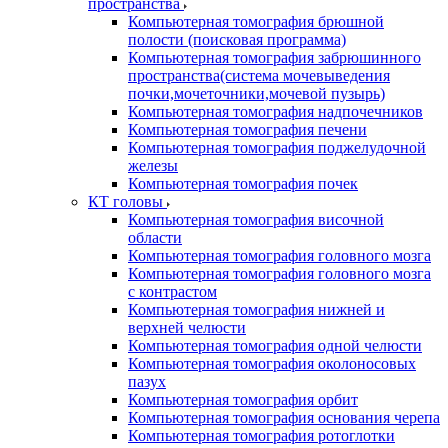
пространства
Компьютерная томография брюшной
полости (поисковая программа)
Компьютерная томография забрюшинного
пространства(система мочевыведения
почки,мочеточники,мочевой пузырь)
Компьютерная томография надпочечников
Компьютерная томография печени
Компьютерная томография поджелудочной
железы
Компьютерная томография почек
КТ головы
Компьютерная томография височной
области
Компьютерная томография головного мозга
Компьютерная томография головного мозга
с контрастом
Компьютерная томография нижней и
верхней челюсти
Компьютерная томография одной челюсти
Компьютерная томография околоносовых
пазух
Компьютерная томография орбит
Компьютерная томография основания черепа
Компьютерная томография ротоглотки