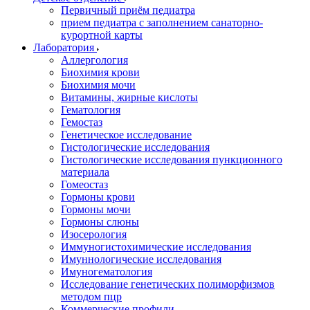
Первичный приём педиатра
прием педиатра с заполнением санаторно-
курортной карты
Лаборатория
Аллергология
Биохимия крови
Биохимия мочи
Витамины, жирные кислоты
Гематология
Гемостаз
Генетическое исследование
Гистологические исследования
Гистологические исследования пункционного
материала
Гомеостаз
Гормоны крови
Гормоны мочи
Гормоны слюны
Изосерология
Иммуногистохимические исследования
Имуннологические исследования
Имуногематология
Исследование генетических полиморфизмов
методом пцр
Коммерческие профили