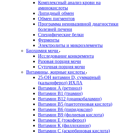
Комплексный анализ крови на
аминокислоты
Липидный обмен
Обмен пигментов
Программа неинвазивной диагностики
болезней печени
Специфические белки
Ферменты
Электролиты и микроэлементы
Биохимия мочи
Исследование конкремента
Разовая порция мочи
Суточная порция мочи
Витамины, жирные кислоты
25-OH витамин D, суммарный
(кальциферол) ИХЛА
Витамин А (ретинол)
Витамин В1 (тиамин)
Витамин В12 (цианкобаламин)
Витамин В5 (пантотеновая кислота)
Витамин В6 (пиридоксин)
Витамин В9 (фолиевая кислота)
Витамин Е (токоферол)
Витамин К (филлохинон)
Витамин С (аскорбиновая кислота)