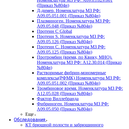
Номенклатура МЗ РФ: A09.05.029.001
(Приказ №804н)
Д-димер. Номенклатура МЗ РФ:
A09.05.051.001 (Приказ №804н)
Плазминоген. Номенклатура МЗ РФ:
A09.05.048 (Приказ №804н)
Протеин C Global
Протеин S. Номенклатура МЗ РФ:
A09.05.126 (Приказ №804н)
Протеин С. Номенклатура МЗ РФ:
A09.05.125 (Приказ №804н)
Протромбин (время, по Квику, МНО).
Номенклатура МЗ РФ: A12.30.014 (Приказ
№804н)
Растворимые фибрин-мономерные
комплексы(РФМК) Номенклатура МЗ РФ:
A09.05.051.002 (Приказ №804н)
Тромбиновое время. Номенклатура МЗ РФ:
A12.05.028 (Приказ №804н)
Фактор Виллебранда
Фибриноген. Номенклатура МЗ РФ:
A09.05.050 (Приказ №804н)
Еще
Обследования
КТ брюшной полости и забрюшинного