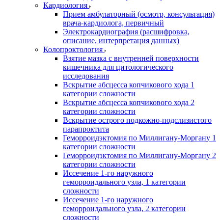
Кардиология
Прием амбулаторный (осмотр, консультация)
врача-кардиолога, первичный
Электрокардиография (расшифровка,
описание, интерпретация данных)
Колопроктология
Взятие мазка с внутренней поверхности
кишечника для цитологического
исследования
Вскрытие абсцесса копчикового хода 1
категории сложности
Вскрытие абсцесса копчикового хода 2
категории сложности
Вскрытие острого подкожно-подслизистого
парапроктита
Геморроидэктомия по Миллигану-Моргану 1
категории сложности
Геморроидэктомия по Миллигану-Моргану 2
категории сложности
Иссечение 1-го наружного
геморроидального узла, 1 категории
сложности
Иссечение 1-го наружного
геморроидального узла, 2 категории
сложности