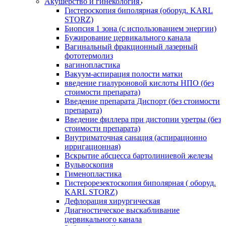
Акушерство и гинекология
Гистероскопия биполярная (оборуд. KARL
STORZ)
Биопсия 1 зона (с использованием энергии)
Бужирование цервикального канала
Вагинальный фракционный лазерный
фототермолиз
вагинопластика
Вакуум-аспирация полости матки
введение гиалуроновой кислоты НПО (без
стоимости препарата)
Введение препарата Диспорт (без стоимости
препарата)
Введение филлера при дистопии уретры (без
стоимости препарата)
Внутриматочная санация (аспирационно
ирригационная)
Вскрытие абсцесса бартолиниевой железы
Вульвоскопия
Гименопластика
Гистерорезектоскопия биполярная ( оборуд.
KARL STORZ)
Дефлорация хирургическая
Диагностическое выскабливание
цервикального канала