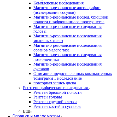
Комплексные исследования
Магнитно-резонансные ангиографии
(исследования сосудов)
Магнитно-резонансные исслед. брюшной
полости и забрюшинного пространства
Магнитно-резонансные исследования
головы
Магнитно-резонансные исследования
молочных желез
Магнитно-резонансные исследования
органов малого таза
Магнитно-резонансные исследования
позвоночника
Магнитно-резонансные исследования
суставов
Описание предоставленных компьютерных
томограмм 1 исследование
повторная запись диска
Рентгенографические исследования
Рентген брюшной полости
Рентген головы
Рентген грудной клетки
Рентген костей и суставов
Еще
Справки и медосмотры