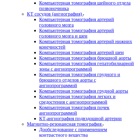
Компьютерная томография шейного отдела
позвоночника
КТ сосудов (ангиография)
Компьютерная томография артерий
головного мозга
Компьютерная томография артерий
головного мозга и шеи
Компьютерная томография артерий нижних
конечностей
Компьютерная томография артерий шеи
Компьютерная томография брюшной аорты
Компьютерная томография гепатобилиарной
зоны с ангиопрограммой
Компьютерная томография грудного и
брюшного отделов аорты с
ангиопрограммой
Компьютерная томография грудной аорты
Компьютерная томография легких и
средостения с ангиопрограммой
Компьютерная томография почек
ангиопрограммой
КТ-ангиография подвздошной артерии
Магнитно-резонансная томография
Дообследование с применением
контрастного вещества