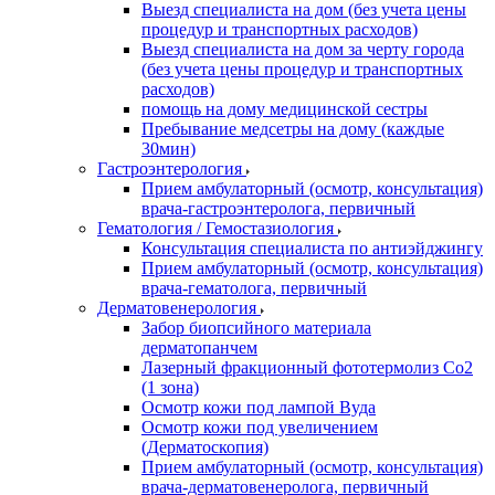
Выезд специалиста на дом (без учета цены
процедур и транспортных расходов)
Выезд специалиста на дом за черту города
(без учета цены процедур и транспортных
расходов)
помощь на дому медицинской сестры
Пребывание медсетры на дому (каждые
30мин)
Гастроэнтерология
Прием амбулаторный (осмотр, консультация)
врача-гастроэнтеролога, первичный
Гематология / Гемостазиология
Консультация специалиста по антиэйджингу
Прием амбулаторный (осмотр, консультация)
врача-гематолога, первичный
Дерматовенерология
Забор биопсийного материала
дерматопанчем
Лазерный фракционный фототермолиз Со2
(1 зона)
Осмотр кожи под лампой Вуда
Осмотр кожи под увеличением
(Дерматоскопия)
Прием амбулаторный (осмотр, консультация)
врача-дерматовенеролога, первичный