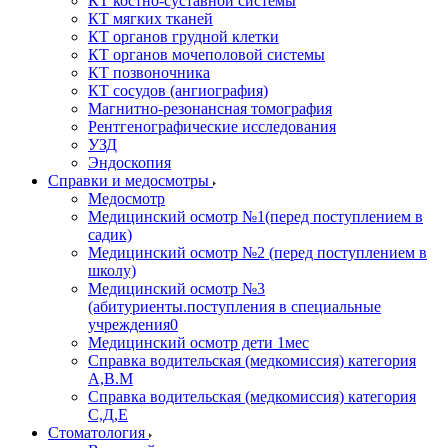
КТ костно-суставной системы
КТ мягких тканей
КТ органов грудной клетки
КТ органов мочеполовой системы
КТ позвоночника
КТ сосудов (ангиография)
Магнитно-резонансная томография
Рентгенографические исследования
УЗД
Эндоскопия
Справки и медосмотры
Медосмотр
Медицинский осмотр №1(перед поступлением в
садик)
Медицинский осмотр №2 (перед поступлением в
школу)
Медицинский осмотр №3
(абитуриенты.поступления в специальные
учреждения0
Медицинский осмотр дети 1мес
Справка водительская (медкомиссия) категория
А,В.М
Справка водительская (медкомиссия) категория
С,Д,Е
Стоматология