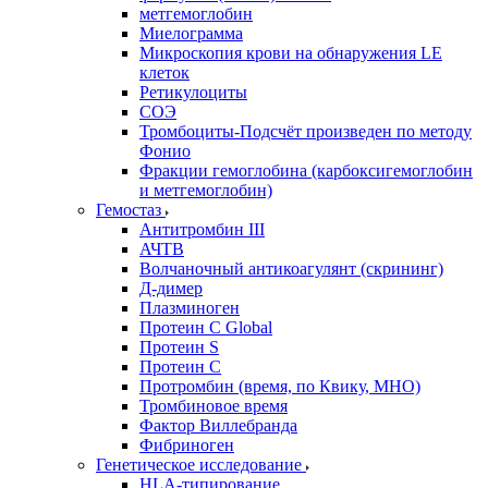
метгемоглобин
Миелограмма
Микроскопия крови на обнаружения LE
клеток
Ретикулоциты
СОЭ
Тромбоциты-Подсчёт произведен по методу
Фонио
Фракции гемоглобина (карбоксигемоглобин
и метгемоглобин)
Гемостаз
Антитромбин III
АЧТВ
Волчаночный антикоагулянт (скрининг)
Д-димер
Плазминоген
Протеин C Global
Протеин S
Протеин С
Протромбин (время, по Квику, МНО)
Тромбиновое время
Фактор Виллебранда
Фибриноген
Генетическое исследование
HLA-типирование