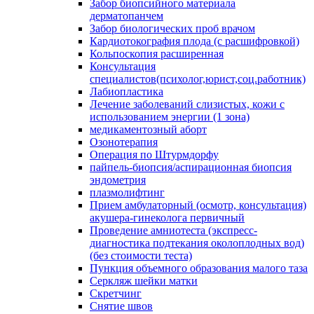
Забор биопсийного материала
дерматопанчем
Забор биологических проб врачом
Кардиотокография плода (с расшифровкой)
Кольпоскопия расширенная
Консультация
специалистов(психолог,юрист,соц.работник)
Лабиопластика
Лечение заболеваний слизистых, кожи с
использованием энергии (1 зона)
медикаментозный аборт
Озонотерапия
Операция по Штурмдорфу
пайпель-биопсия/аспирационная биопсия
эндометрия
плазмолифтинг
Прием амбулаторный (осмотр, консультация)
акушера-гинеколога первичный
Проведение амниотеста (экспресс-
диагностика подтекания околоплодных вод)
(без стоимости теста)
Пункция объемного образования малого таза
Серкляж шейки матки
Скретчинг
Снятие швов