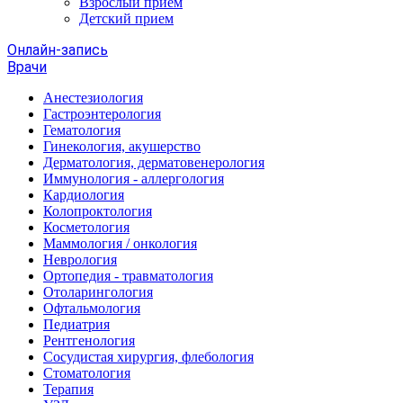
Взрослый прием
Детский прием
Онлайн-запись
Врачи
Анестезиология
Гастроэнтерология
Гематология
Гинекология, акушерство
Дерматология, дерматовенерология
Иммунология - аллергология
Кардиология
Колопроктология
Косметология
Маммология / онкология
Неврология
Ортопедия - травматология
Отоларингология
Офтальмология
Педиатрия
Рентгенология
Сосудистая хирургия, флебология
Стоматология
Терапия