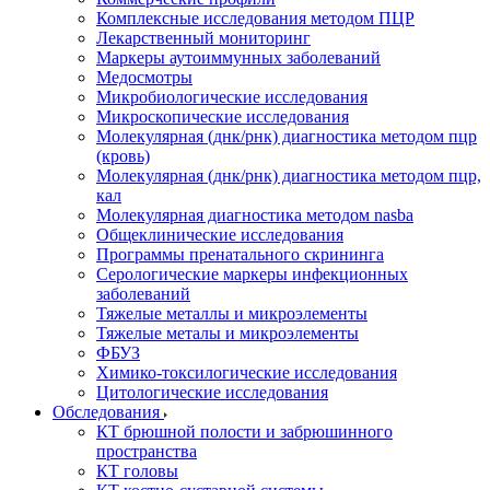
Комплексные исследования методом ПЦР
Лекарственный мониторинг
Маркеры аутоиммунных заболеваний
Медосмотры
Микробиологические исследования
Микроскопические исследования
Молекулярная (днк/рнк) диагностика методом пцр
(кровь)
Молекулярная (днк/рнк) диагностика методом пцр,
кал
Молекулярная диагностика методом nasba
Общеклинические исследования
Программы пренатального скрининга
Серологические маркеры инфекционных
заболеваний
Тяжелые металлы и микроэлементы
Тяжелые металы и микроэлементы
ФБУЗ
Химико-токсилогические исследования
Цитологические исследования
Обследования
КТ брюшной полости и забрюшинного
пространства
КТ головы