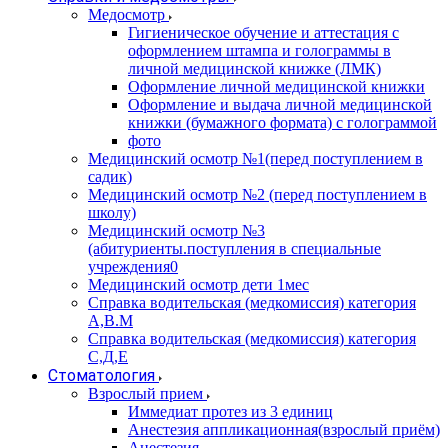
Медосмотр
Гигиеническое обучение и аттестация с
оформлением штампа и голограммы в
личной медицинской книжке (ЛМК)
Оформление личной медицинской книжки
Оформление и выдача личной медицинской
книжки (бумажного формата) с голограммой
фото
Медицинский осмотр №1(перед поступлением в
садик)
Медицинский осмотр №2 (перед поступлением в
школу)
Медицинский осмотр №3
(абитуриенты.поступления в специальные
учреждения0
Медицинский осмотр дети 1мес
Справка водительская (медкомиссия) категория
А,В.М
Справка водительская (медкомиссия) категория
С,Д,Е
Стоматология
Взрослый прием
Иммедиат протез из 3 единиц
Анестезия аппликационная(взрослый приём)
Анестезия