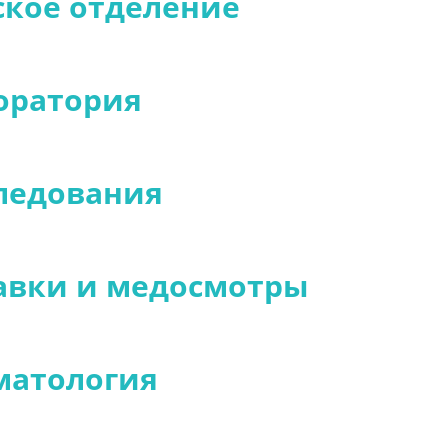
ское отделение
оратория
ледования
авки и медосмотры
матология
ульпарная(взрослый