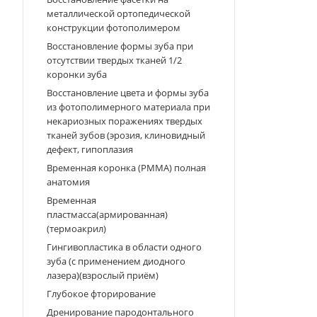
металлической ортопедической
конструкции фотополимером
Восстановление формы зуба при
отсутствии твердых тканей 1/2
коронки зуба
Восстановление цвета и формы зуба
из фотополимерного материала при
некариозных поражениях твердых
тканей зубов (эрозия, клиновидный
дефект, гипоплазия
Временная коронка (РММА) полная
анатомия
Временная
пластмасса(армированная)
(термоакрил)
Гингивопластика в области одного
зуба (с применением диодного
лазера)(взрослый приём)
Глубокое фторирование
Дренирование пародонтального