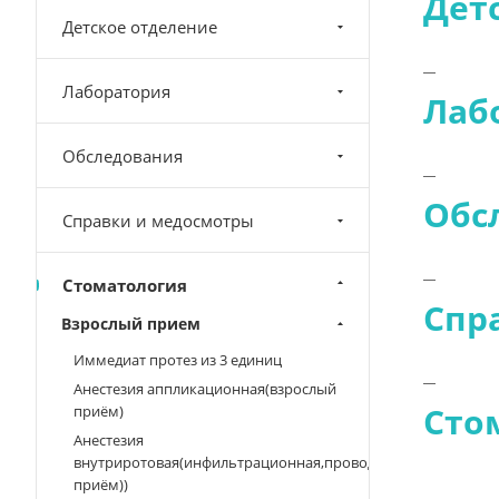
Дет
Детское отделение
Лаборатория
Лаб
Обследования
Обс
Справки и медосмотры
Стоматология
Спр
Взрослый прием
Иммедиат протез из 3 единиц
Анестезия аппликационная(взрослый
Сто
приём)
Анестезия
внутриротовая(инфильтрационная,проводниковая,внутрип
приём))