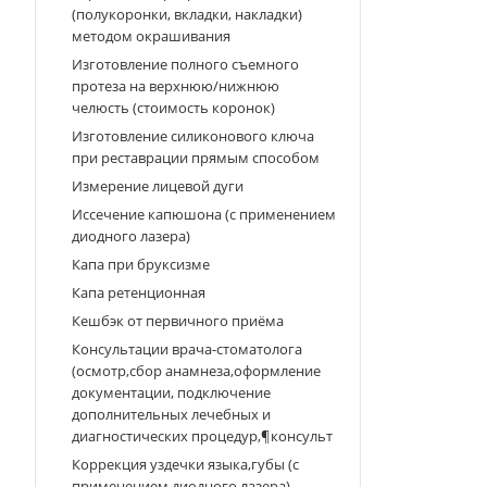
(полукоронки, вкладки, накладки)
методом окрашивания
Изготовление полного съемного
протеза на верхнюю/нижнюю
челюсть (стоимость коронок)
Изготовление силиконового ключа
при реставрации прямым способом
Измерение лицевой дуги
Иссечение капюшона (с применением
диодного лазера)
Капа при бруксизме
Капа ретенционная
Кешбэк от первичного приёма
Консультации врача-стоматолога
(осмотр,сбор анамнеза,оформление
документации, подключение
дополнительных лечебных и
диагностических процедур,¶консульт
Коррекция уздечки языка,губы (с
применением диодного лазера)