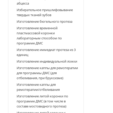
абцесса
Избирательное пришлифовывание
твердых тканей зубов
Изготовление бюгельного протеза
Изготовление временной
пластмассовой коронки
лабораторным способом по
программе ДМС
Изготовление иммедиат протеза из 3
единиц
Изготовление индивидуальной ложки
Изготовление каппы для ремотерапии
для программы ДМС (для
отбеливания, при бруксизме)
Изготовление каппы для
ремотерапии/отбеливания
Изготовление литой коронки по
программе ДМС (в том числе в
составе мостовидного протеза)
Изготовление литой коронки с