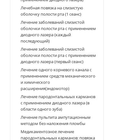
Лечебная повязка на слизистую
оболочку полости рта (1 сеанс)
Лечение заболеваний слизистой
оболочки полости рта с применением
диодного лазера (каждый
последующий)
Лечение заболеваний слизистой
оболочки полости рта с применением
диодного лазера (первый сеанс)
Лечение одного корневого канала с
применением средств механического
и химического
расширения(эндомотор)
Лечение пародонтальныых карманов
с применением диодного лазера (в
области одного зуба)
Лечение пульпита ампутационным
методом без наложения пломбы
Медикаментозное лечение
пародонтальныых карманов: повязка