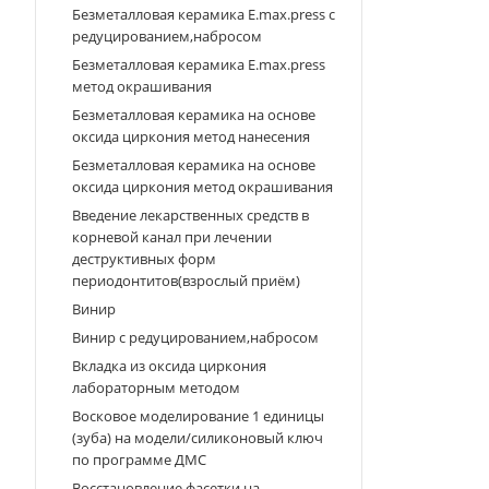
Безметалловая керамика Е.max.press c
редуцированием,набросом
Безметалловая керамика Е.max.press
метод окрашивания
Безметалловая керамика на основе
оксида циркония метод нанесения
Безметалловая керамика на основе
оксида циркония метод окрашивания
Введение лекарственных средств в
корневой канал при лечении
деструктивных форм
периодонтитов(взрослый приём)
Винир
Винир с редуцированием,набросом
Вкладка из оксида циркония
лабораторным методом
Восковое моделирование 1 единицы
(зуба) на модели/силиконовый ключ
по программе ДМС
Восстановление фасетки на