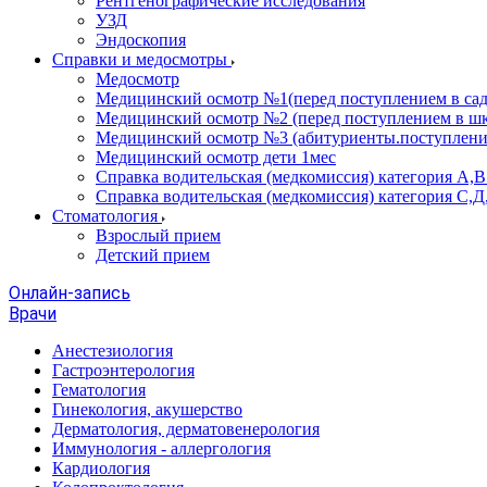
Рентгенографические исследования
УЗД
Эндоскопия
Справки и медосмотры
Медосмотр
Медицинский осмотр №1(перед поступлением в сад
Медицинский осмотр №2 (перед поступлением в шк
Медицинский осмотр №3 (абитуриенты.поступлени
Медицинский осмотр дети 1мес
Справка водительская (медкомиссия) категория А,
Справка водительская (медкомиссия) категория С,Д
Стоматология
Взрослый прием
Детский прием
Онлайн-запись
Врачи
Анестезиология
Гастроэнтерология
Гематология
Гинекология, акушерство
Дерматология, дерматовенерология
Иммунология - аллергология
Кардиология