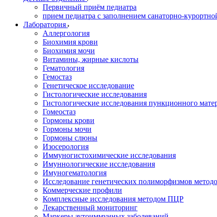
Первичный приём педиатра
прием педиатра с заполнением санаторно-курортно
Лаборатория
Аллергология
Биохимия крови
Биохимия мочи
Витамины, жирные кислоты
Гематология
Гемостаз
Генетическое исследование
Гистологические исследования
Гистологические исследования пункционного мате
Гомеостаз
Гормоны крови
Гормоны мочи
Гормоны слюны
Изосерология
Иммуногистохимические исследования
Имуннологические исследования
Имуногематология
Исследование генетических полиморфизмов метод
Коммерческие профили
Комплексные исследования методом ПЦР
Лекарственный мониторинг
Маркеры аутоиммунных заболеваний