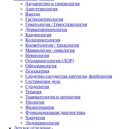
Акушерство и гинекология
Анестезиология
Выезда
Гастроэнтерология
Гематология / Гемостазиология
Дерматовенерология
Кардиология
Колопроктология
Косметология / трихология
Маммология / онкология
Неврология
Отоларингология (ЛОР)
Офтальмология
Психиатрия
Сердечно-сосудистая хирургия, флебология
Сестринское дело
Сурдология
Терапия
Травматология и ортопедия
Урология
Физиотерапия
Функциональная диагностика
Хирургия
Эндокринология
Детское отделение