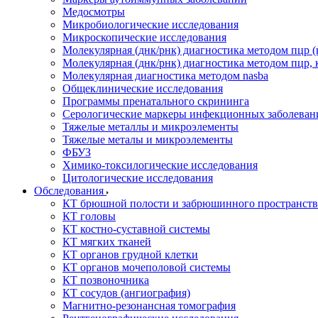
Медосмотры
Микробиологические исследования
Микроскопические исследования
Молекулярная (днк/рнк) диагностика методом пцр (
Молекулярная (днк/рнк) диагностика методом пцр, 
Молекулярная диагностика методом nasba
Общеклинические исследования
Программы пренатального скрининга
Серологические маркеры инфекционных заболеван
Тяжелые металлы и микроэлементы
Тяжелые металы и микроэлементы
ФБУЗ
Химико-токсилогические исследования
Цитологические исследования
Обследования
КТ брюшной полости и забрюшинного пространств
КТ головы
КТ костно-суставной системы
КТ мягких тканей
КТ органов грудной клетки
КТ органов мочеполовой системы
КТ позвоночника
КТ сосудов (ангиография)
Магнитно-резонансная томография