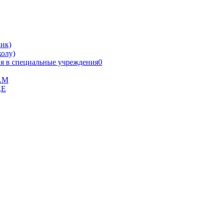
ик)
олу)
я в специальные учреждения0
В.М
,Е