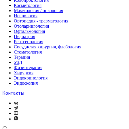
Колопроктология
Косметология
Маммология / онкология
Неврология
Ортопедия - травматология
Отоларингология
Офтальмология
Педиатрия
Рентгенология
Сосудистая хирургия, флебология
Стоматология
Терапия
УЗД
Физиотерапия
Хирургия
Эндокринология
Эндоскопия
Контакты