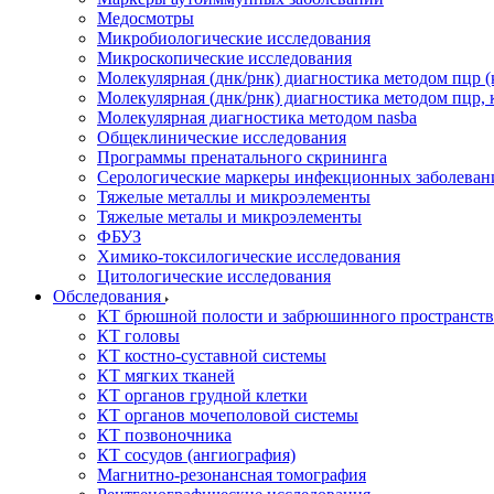
Медосмотры
Микробиологические исследования
Микроскопические исследования
Молекулярная (днк/рнк) диагностика методом пцр (
Молекулярная (днк/рнк) диагностика методом пцр, 
Молекулярная диагностика методом nasba
Общеклинические исследования
Программы пренатального скрининга
Серологические маркеры инфекционных заболеван
Тяжелые металлы и микроэлементы
Тяжелые металы и микроэлементы
ФБУЗ
Химико-токсилогические исследования
Цитологические исследования
Обследования
КТ брюшной полости и забрюшинного пространств
КТ головы
КТ костно-суставной системы
КТ мягких тканей
КТ органов грудной клетки
КТ органов мочеполовой системы
КТ позвоночника
КТ сосудов (ангиография)
Магнитно-резонансная томография