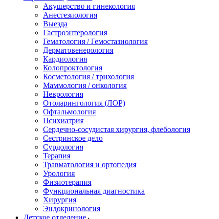
Акушерство и гинекология
Анестезиология
Выезда
Гастроэнтерология
Гематология / Гемостазиология
Дерматовенерология
Кардиология
Колопроктология
Косметология / трихология
Маммология / онкология
Неврология
Отоларингология (ЛОР)
Офтальмология
Психиатрия
Сердечно-сосудистая хирургия, флебология
Сестринское дело
Сурдология
Терапия
Травматология и ортопедия
Урология
Физиотерапия
Функциональная диагностика
Хирургия
Эндокринология
Детское отделение