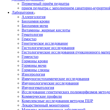
Первичный приём педиатра
прием педиатра с заполнением санаторно-курортно
Лаборатория
Аллергология
Биохимия крови
Биохимия мочи
Витамины, жирные кислоты
Гематология
Гемостаз
Генетическое исследование
Гистологические исследования
Гистологические исследования пункционного мате
Гомеостаз
Гормоны крови
Гормоны мочи
Гормоны слюны
Изосерология
Иммуногистохимические исследования
Имуннологические исследования
Имуногематология
Исследование генетических полиморфизмов метод
Коммерческие профили
Комплексные исследования методом ПЦР
Лекарственный мониторинг
Маркеры аутоиммунных заболеваний