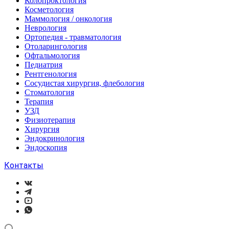
Колопроктология
Косметология
Маммология / онкология
Неврология
Ортопедия - травматология
Отоларингология
Офтальмология
Педиатрия
Рентгенология
Сосудистая хирургия, флебология
Стоматология
Терапия
УЗД
Физиотерапия
Хирургия
Эндокринология
Эндоскопия
Контакты