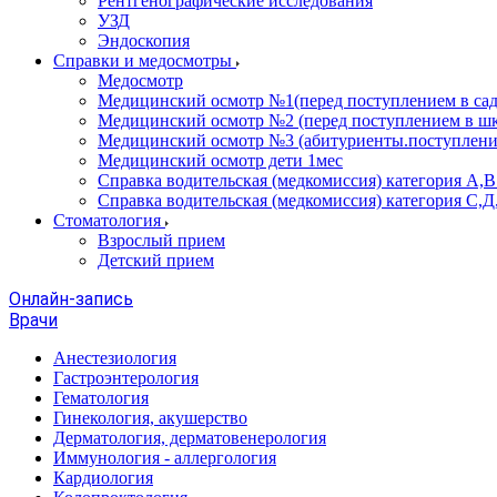
Рентгенографические исследования
УЗД
Эндоскопия
Справки и медосмотры
Медосмотр
Медицинский осмотр №1(перед поступлением в сад
Медицинский осмотр №2 (перед поступлением в шк
Медицинский осмотр №3 (абитуриенты.поступлени
Медицинский осмотр дети 1мес
Справка водительская (медкомиссия) категория А,
Справка водительская (медкомиссия) категория С,Д
Стоматология
Взрослый прием
Детский прием
Онлайн-запись
Врачи
Анестезиология
Гастроэнтерология
Гематология
Гинекология, акушерство
Дерматология, дерматовенерология
Иммунология - аллергология
Кардиология