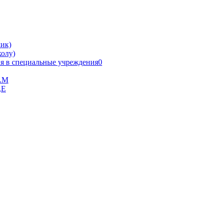
ик)
олу)
я в специальные учреждения0
В.М
,Е