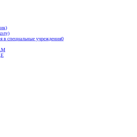
ик)
олу)
я в специальные учреждения0
В.М
,Е