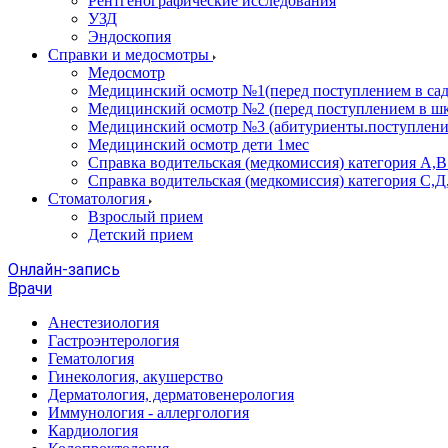
Рентгенографические исследования
УЗД
Эндоскопия
Справки и медосмотры
Медосмотр
Медицинский осмотр №1(перед поступлением в сад
Медицинский осмотр №2 (перед поступлением в шк
Медицинский осмотр №3 (абитуриенты.поступлени
Медицинский осмотр дети 1мес
Справка водительская (медкомиссия) категория А,
Справка водительская (медкомиссия) категория С,Д
Стоматология
Взрослый прием
Детский прием
Онлайн-запись
Врачи
Анестезиология
Гастроэнтерология
Гематология
Гинекология, акушерство
Дерматология, дерматовенерология
Иммунология - аллергология
Кардиология