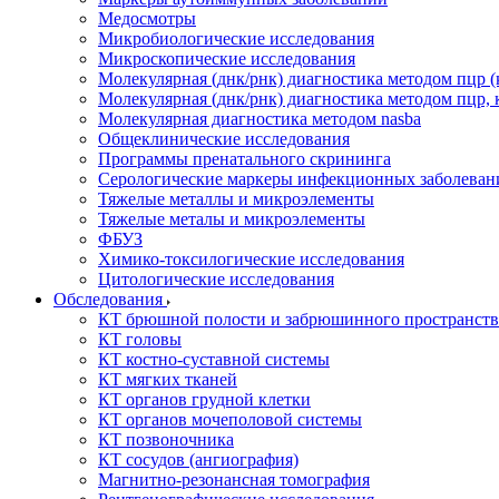
Медосмотры
Микробиологические исследования
Микроскопические исследования
Молекулярная (днк/рнк) диагностика методом пцр (
Молекулярная (днк/рнк) диагностика методом пцр, 
Молекулярная диагностика методом nasba
Общеклинические исследования
Программы пренатального скрининга
Серологические маркеры инфекционных заболеван
Тяжелые металлы и микроэлементы
Тяжелые металы и микроэлементы
ФБУЗ
Химико-токсилогические исследования
Цитологические исследования
Обследования
КТ брюшной полости и забрюшинного пространств
КТ головы
КТ костно-суставной системы
КТ мягких тканей
КТ органов грудной клетки
КТ органов мочеполовой системы
КТ позвоночника
КТ сосудов (ангиография)
Магнитно-резонансная томография