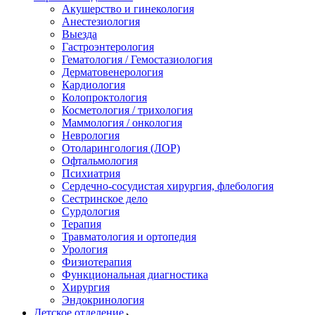
Акушерство и гинекология
Анестезиология
Выезда
Гастроэнтерология
Гематология / Гемостазиология
Дерматовенерология
Кардиология
Колопроктология
Косметология / трихология
Маммология / онкология
Неврология
Отоларингология (ЛОР)
Офтальмология
Психиатрия
Сердечно-сосудистая хирургия, флебология
Сестринское дело
Сурдология
Терапия
Травматология и ортопедия
Урология
Физиотерапия
Функциональная диагностика
Хирургия
Эндокринология
Детское отделение