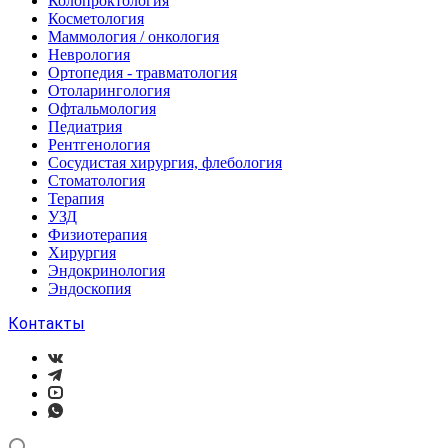
Колопроктология
Косметология
Маммология / онкология
Неврология
Ортопедия - травматология
Отоларингология
Офтальмология
Педиатрия
Рентгенология
Сосудистая хирургия, флебология
Стоматология
Терапия
УЗД
Физиотерапия
Хирургия
Эндокринология
Эндоскопия
Контакты