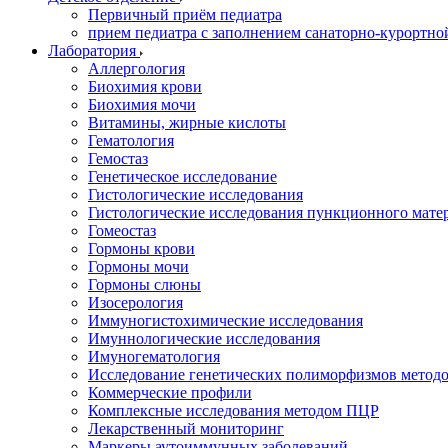
Первичный приём педиатра
прием педиатра с заполнением санаторно-курортно
Лаборатория
Аллергология
Биохимия крови
Биохимия мочи
Витамины, жирные кислоты
Гематология
Гемостаз
Генетическое исследование
Гистологические исследования
Гистологические исследования пункционного мате
Гомеостаз
Гормоны крови
Гормоны мочи
Гормоны слюны
Изосерология
Иммуногистохимические исследования
Имуннологические исследования
Имуногематология
Исследование генетических полиморфизмов метод
Коммерческие профили
Комплексные исследования методом ПЦР
Лекарственный мониторинг
Маркеры аутоиммунных заболеваний