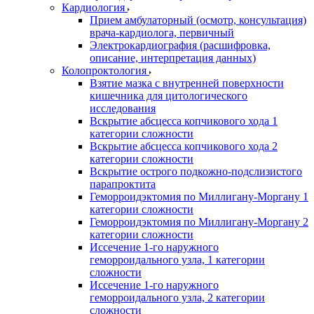
Кардиология
Прием амбулаторный (осмотр, консультация)
врача-кардиолога, первичный
Электрокардиография (расшифровка,
описание, интерпретация данных)
Колопроктология
Взятие мазка с внутренней поверхности
кишечника для цитологического
исследования
Вскрытие абсцесса копчикового хода 1
категории сложности
Вскрытие абсцесса копчикового хода 2
категории сложности
Вскрытие острого подкожно-подслизистого
парапроктита
Геморроидэктомия по Миллигану-Моргану 1
категории сложности
Геморроидэктомия по Миллигану-Моргану 2
категории сложности
Иссечение 1-го наружного
геморроидального узла, 1 категории
сложности
Иссечение 1-го наружного
геморроидального узла, 2 категории
сложности