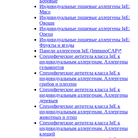
Бобовые
Индивидуальные пищевые аллергены IgE:
Мясо
Индивидуальные пищевые аллергены IgE:
Овощи
Индивидуальные пищевые аллергены IgE:
Орехи
Индивидуальные пищевые аллергены IgE:
Фрукты и ягоды
Панели аллергенов IgE (ImmunoCAP)*
Специфические антитела класса IgE к
индивидуальным аллергенам. Аллергены
гельминтов
Специфические антитела класса IgE к
индивидуальным аллергенам. Аллергены
грибов и плесени
Специфические антитела класса IgE к
индивидуальным аллергенам. Аллергены
деревьев
Специфические антитела класса IgE к
индивидуальным аллергенам. Аллергены
животных и птиц
Специфические антитела класса IgE к
индивидуальным аллергенам. Аллергены
клещей