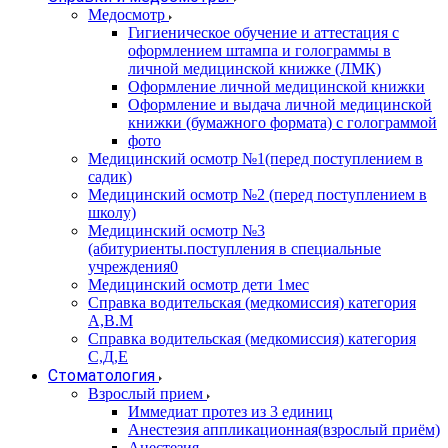
Медосмотр
Гигиеническое обучение и аттестация с
оформлением штампа и голограммы в
личной медицинской книжке (ЛМК)
Оформление личной медицинской книжки
Оформление и выдача личной медицинской
книжки (бумажного формата) с голограммой
фото
Медицинский осмотр №1(перед поступлением в
садик)
Медицинский осмотр №2 (перед поступлением в
школу)
Медицинский осмотр №3
(абитуриенты.поступления в специальные
учреждения0
Медицинский осмотр дети 1мес
Справка водительская (медкомиссия) категория
А,В.М
Справка водительская (медкомиссия) категория
С,Д,Е
Стоматология
Взрослый прием
Иммедиат протез из 3 единиц
Анестезия аппликационная(взрослый приём)
Анестезия