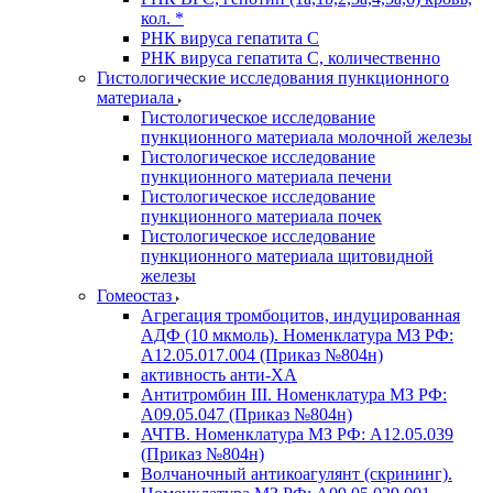
кол. *
РНК вируса гепатита C
РНК вируса гепатита C, количественно
Гистологические исследования пункционного
материала
Гистологическое исследование
пункционного материала молочной железы
Гистологическое исследование
пункционного материала печени
Гистологическое исследование
пункционного материала почек
Гистологическое исследование
пункционного материала щитовидной
железы
Гомеостаз
Агрегация тромбоцитов, индуцированная
АДФ (10 мкмоль). Номенклатура МЗ РФ:
A12.05.017.004 (Приказ №804н)
активность анти-ХА
Антитромбин III. Номенклатура МЗ РФ:
A09.05.047 (Приказ №804н)
АЧТВ. Номенклатура МЗ РФ: A12.05.039
(Приказ №804н)
Волчаночный антикоагулянт (скрининг).