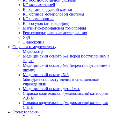
КТ костно-суставной системы
КТ мягких тканей
КТ органов грудной клетки
КТ органов мочеполовой системы
КТ позвоночника
КТ сосудов (ангиография)
Магнитно-резонансная томография
Рентгенографические исследования
УЗД
Эндоскопия
Справки и медосмотры
Медосмотр
Медицинский осмотр №1(перед поступлением в
садик)
Медицинский осмотр №2 (перед поступлением в
школу)
Медицинский осмотр №3
(абитуриенты.поступления в специальные
учреждения0
Медицинский осмотр дети 1мес
Справка водительская (медкомиссия) категория
А,В.М
Справка водительская (медкомиссия) категория
С,Д,Е
Стоматология