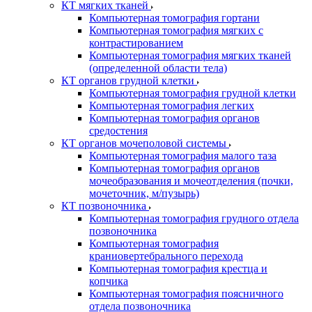
КТ мягких тканей
Компьютерная томография гортани
Компьютерная томография мягких с
контрастированием
Компьютерная томография мягких тканей
(определенной области тела)
КТ органов грудной клетки
Компьютерная томография грудной клетки
Компьютерная томография легких
Компьютерная томография органов
средостения
КТ органов мочеполовой системы
Компьютерная томография малого таза
Компьютерная томография органов
мочеобразования и мочеотделения (почки,
мочеточник, м/пузырь)
КТ позвоночника
Компьютерная томография грудного отдела
позвоночника
Компьютерная томография
краниовертебрального перехода
Компьютерная томография крестца и
копчика
Компьютерная томография поясничного
отдела позвоночника