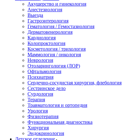
Акушерство и гинекология
Анестезиология
Выезда
Гастроэнтерология
Гематология / Гемостазиология
Дерматовенерология
Кардиология
Колопроктология
Косметология / трихология
Маммология / онкология
Неврология
Отоларингология (ЛОР)
Офтальмология
Психиатрия
Сердечно-сосудистая хирургия, флебология
Сестринское дело
Сурдология
Терапия
Травматология и ортопедия
Урология
Физиотерапия
Функциональная диагностика
Хирургия
Эндокринология
Детское отделение