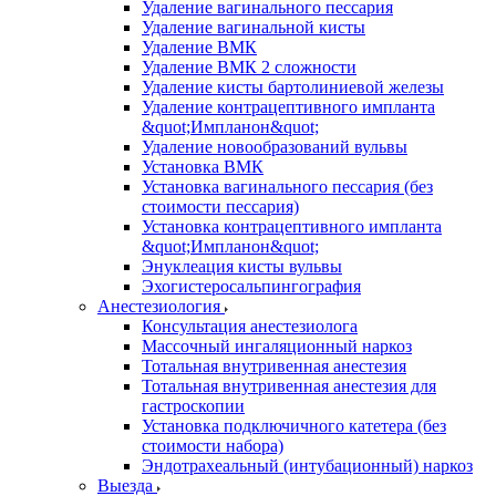
Удаление вагинального пессария
Удаление вагинальной кисты
Удаление ВМК
Удаление ВМК 2 сложности
Удаление кисты бартолиниевой железы
Удаление контрацептивного импланта
&quot;Импланон&quot;
Удаление новообразований вульвы
Установка ВМК
Установка вагинального пессария (без
стоимости пессария)
Установка контрацептивного импланта
&quot;Импланон&quot;
Энуклеация кисты вульвы
Эхогистеросальпингография
Анестезиология
Консультация анестезиолога
Массочный ингаляционный наркоз
Тотальная внутривенная анестезия
Тотальная внутривенная анестезия для
гастроскопии
Установка подключичного катетера (без
стоимости набора)
Эндотрахеальный (интубационный) наркоз
Выезда