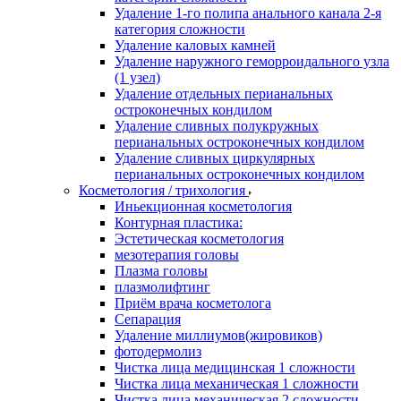
Удаление 1-го полипа анального канала 2-я
категория сложности
Удаление каловых камней
Удаление наружного геморроидального узла
(1 узел)
Удаление отдельных перианальных
остроконечных кондилом
Удаление сливных полукружных
перианальных остроконечных кондилом
Удаление сливных циркулярных
перианальных остроконечных кондилом
Косметология / трихология
Иньекционная косметология
Контурная пластика:
Эстетическая косметология
мезотерапия головы
Плазма головы
плазмолифтинг
Приём врача косметолога
Сепарация
Удаление миллиумов(жировиков)
фотодермолиз
Чистка лица медицинская 1 сложности
Чистка лица механическая 1 сложности
Чистка лица механическая 2 сложности