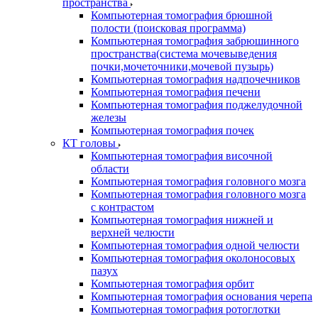
пространства
Компьютерная томография брюшной
полости (поисковая программа)
Компьютерная томография забрюшинного
пространства(система мочевыведения
почки,мочеточники,мочевой пузырь)
Компьютерная томография надпочечников
Компьютерная томография печени
Компьютерная томография поджелудочной
железы
Компьютерная томография почек
КТ головы
Компьютерная томография височной
области
Компьютерная томография головного мозга
Компьютерная томография головного мозга
с контрастом
Компьютерная томография нижней и
верхней челюсти
Компьютерная томография одной челюсти
Компьютерная томография околоносовых
пазух
Компьютерная томография орбит
Компьютерная томография основания черепа
Компьютерная томография ротоглотки