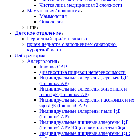
Чистка лица медицинская 2 сложности
Маммология / онкология
Маммология
Онкология
Еще
Детское отделение
Первичный приём педиатра
прием педиатра с заполнением санаторно-
курортной карты
Лаборатория
Аллергология
Immuno CAP
Диагностика пищевой непереносимости
Индивидуальные аллергены деревьев IgE
(ImmunoCAP)
Индивидуальные аллергены животных и
птиц IgE (ImmunoCAP)
Индивидуальные аллергены насекомых и их
ядовIgE (ImmunoCAP)
Индивидуальные аллергены пыли IgE
(ImmunoCAP)
Индивидуальные пищевые аллергены IgE
(ImmunoCAP): Яйцо и компоненты яйца
Индивидуальные пищевые аллергены IgE: