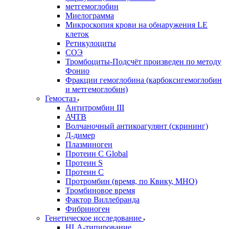
метгемоглобин
Миелограмма
Микроскопия крови на обнаружения LE
клеток
Ретикулоциты
СОЭ
Тромбоциты-Подсчёт произведен по методу
Фонио
Фракции гемоглобина (карбоксигемоглобин
и метгемоглобин)
Гемостаз
Антитромбин III
АЧТВ
Волчаночный антикоагулянт (скрининг)
Д-димер
Плазминоген
Протеин C Global
Протеин S
Протеин С
Протромбин (время, по Квику, МНО)
Тромбиновое время
Фактор Виллебранда
Фибриноген
Генетическое исследование
HLA-типирование