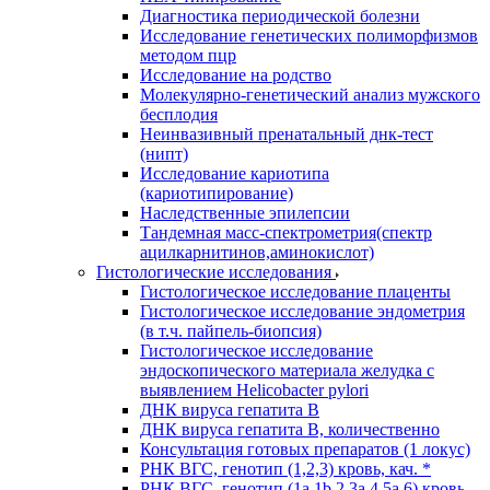
Диагностика периодической болезни
Исследование генетических полиморфизмов
методом пцр
Исследование на родство
Молекулярно-генетический анализ мужского
бесплодия
Неинвазивный пренатальный днк-тест
(нипт)
Исследование кариотипа
(кариотипирование)
Наследственные эпилепсии
Тандемная масс-спектрометрия(спектр
ацилкарнитинов,аминокислот)
Гистологические исследования
Гистологическое исследование плаценты
Гистологическое исследование эндометрия
(в т.ч. пайпель-биопсия)
Гистологическое исследование
эндоскопического материала желудка с
выявлением Helicobacter pylori
ДНК вируса гепатита B
ДНК вируса гепатита B, количественно
Консультация готовых препаратов (1 локус)
РНК ВГC, генотип (1,2,3) кровь, кач. *
РНК ВГC, генотип (1a,1b,2,3a,4,5a,6) кровь,