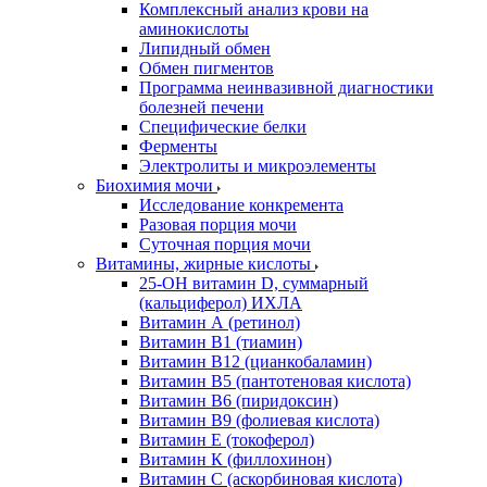
Комплексный анализ крови на
аминокислоты
Липидный обмен
Обмен пигментов
Программа неинвазивной диагностики
болезней печени
Специфические белки
Ферменты
Электролиты и микроэлементы
Биохимия мочи
Исследование конкремента
Разовая порция мочи
Суточная порция мочи
Витамины, жирные кислоты
25-OH витамин D, суммарный
(кальциферол) ИХЛА
Витамин А (ретинол)
Витамин В1 (тиамин)
Витамин В12 (цианкобаламин)
Витамин В5 (пантотеновая кислота)
Витамин В6 (пиридоксин)
Витамин В9 (фолиевая кислота)
Витамин Е (токоферол)
Витамин К (филлохинон)
Витамин С (аскорбиновая кислота)