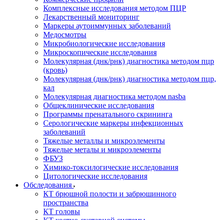
Комплексные исследования методом ПЦР
Лекарственный мониторинг
Маркеры аутоиммунных заболеваний
Медосмотры
Микробиологические исследования
Микроскопические исследования
Молекулярная (днк/рнк) диагностика методом пцр
(кровь)
Молекулярная (днк/рнк) диагностика методом пцр,
кал
Молекулярная диагностика методом nasba
Общеклинические исследования
Программы пренатального скрининга
Серологические маркеры инфекционных
заболеваний
Тяжелые металлы и микроэлементы
Тяжелые металы и микроэлементы
ФБУЗ
Химико-токсилогические исследования
Цитологические исследования
Обследования
КТ брюшной полости и забрюшинного
пространства
КТ головы