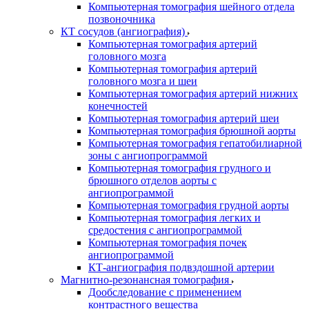
Компьютерная томография шейного отдела
позвоночника
КТ сосудов (ангиография)
Компьютерная томография артерий
головного мозга
Компьютерная томография артерий
головного мозга и шеи
Компьютерная томография артерий нижних
конечностей
Компьютерная томография артерий шеи
Компьютерная томография брюшной аорты
Компьютерная томография гепатобилиарной
зоны с ангиопрограммой
Компьютерная томография грудного и
брюшного отделов аорты с
ангиопрограммой
Компьютерная томография грудной аорты
Компьютерная томография легких и
средостения с ангиопрограммой
Компьютерная томография почек
ангиопрограммой
КТ-ангиография подвздошной артерии
Магнитно-резонансная томография
Дообследование с применением
контрастного вещества