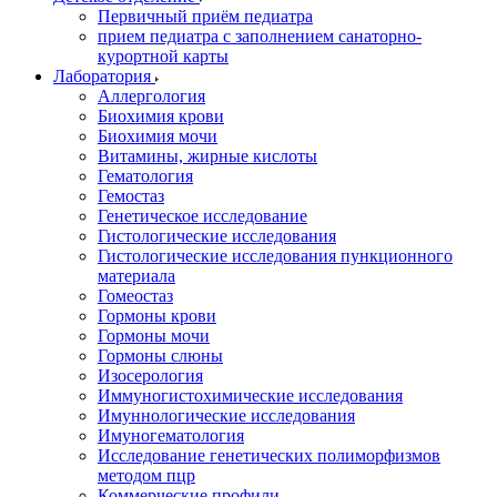
Первичный приём педиатра
прием педиатра с заполнением санаторно-
курортной карты
Лаборатория
Аллергология
Биохимия крови
Биохимия мочи
Витамины, жирные кислоты
Гематология
Гемостаз
Генетическое исследование
Гистологические исследования
Гистологические исследования пункционного
материала
Гомеостаз
Гормоны крови
Гормоны мочи
Гормоны слюны
Изосерология
Иммуногистохимические исследования
Имуннологические исследования
Имуногематология
Исследование генетических полиморфизмов
методом пцр
Коммерческие профили