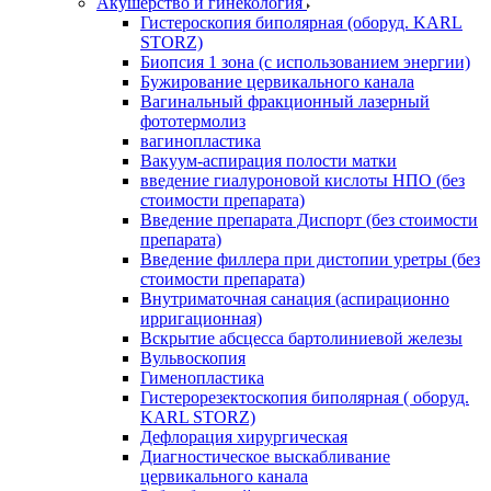
Акушерство и гинекология
Гистероскопия биполярная (оборуд. KARL
STORZ)
Биопсия 1 зона (с использованием энергии)
Бужирование цервикального канала
Вагинальный фракционный лазерный
фототермолиз
вагинопластика
Вакуум-аспирация полости матки
введение гиалуроновой кислоты НПО (без
стоимости препарата)
Введение препарата Диспорт (без стоимости
препарата)
Введение филлера при дистопии уретры (без
стоимости препарата)
Внутриматочная санация (аспирационно
ирригационная)
Вскрытие абсцесса бартолиниевой железы
Вульвоскопия
Гименопластика
Гистерорезектоскопия биполярная ( оборуд.
KARL STORZ)
Дефлорация хирургическая
Диагностическое выскабливание
цервикального канала