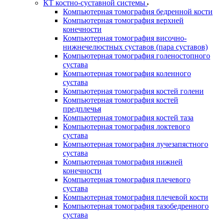
КТ костно-суставной системы
Компьютерная томография бедренной кости
Компьютерная томография верхней
конечности
Компьютерная томография височно-
нижнечелюстных суставов (пара суставов)
Компьютерная томография голеностопного
сустава
Компьютерная томография коленного
сустава
Компьютерная томография костей голени
Компьютерная томография костей
предплечья
Компьютерная томография костей таза
Компьютерная томография локтевого
сустава
Компьютерная томография лучезапястного
сустава
Компьютерная томография нижней
конечности
Компьютерная томография плечевого
сустава
Компьютерная томография плечевой кости
Компьютерная томография тазобедренного
сустава