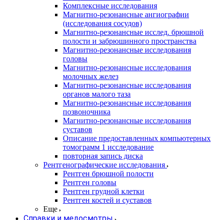
Комплексные исследования
Магнитно-резонансные ангиографии
(исследования сосудов)
Магнитно-резонансные исслед. брюшной
полости и забрюшинного пространства
Магнитно-резонансные исследования
головы
Магнитно-резонансные исследования
молочных желез
Магнитно-резонансные исследования
органов малого таза
Магнитно-резонансные исследования
позвоночника
Магнитно-резонансные исследования
суставов
Описание предоставленных компьютерных
томограмм 1 исследование
повторная запись диска
Рентгенографические исследования
Рентген брюшной полости
Рентген головы
Рентген грудной клетки
Рентген костей и суставов
Еще
Справки и медосмотры