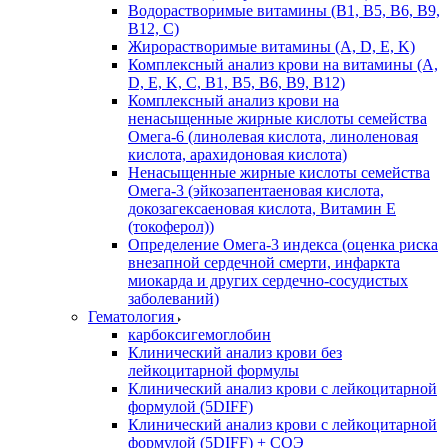
Водорастворимые витамины (B1, B5, B6, В9,
В12, С)
Жирорастворимые витамины (A, D, E, K)
Комплексный анализ крови на витамины (A,
D, E, K, C, B1, B5, B6, В9, B12)
Комплексный анализ крови на
ненасыщенные жирные кислоты семейства
Омега-6 (линолевая кислота, линоленовая
кислота, арахидоновая кислота)
Ненасыщенные жирные кислоты семейства
Омега-3 (эйкозапентаеновая кислота,
докозагексаеновая кислота, Витамин E
(токоферол))
Определение Омега-3 индекса (оценка риска
внезапной сердечной смерти, инфаркта
миокарда и других сердечно-сосудистых
заболеваний)
Гематология
карбоксигемоглобин
Клинический анализ крови без
лейкоцитарной формулы
Клинический анализ крови с лейкоцитарной
формулой (5DIFF)
Клинический анализ крови с лейкоцитарной
формулой (5DIFF) + СОЭ