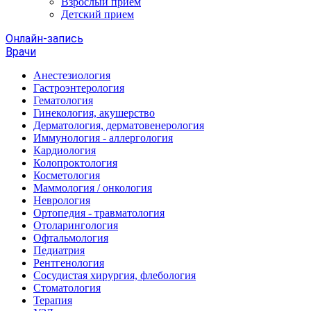
Взрослый прием
Детский прием
Онлайн-запись
Врачи
Анестезиология
Гастроэнтерология
Гематология
Гинекология, акушерство
Дерматология, дерматовенерология
Иммунология - аллергология
Кардиология
Колопроктология
Косметология
Маммология / онкология
Неврология
Ортопедия - травматология
Отоларингология
Офтальмология
Педиатрия
Рентгенология
Сосудистая хирургия, флебология
Стоматология
Терапия