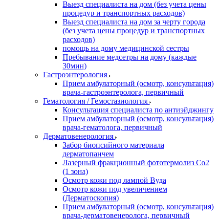
Выезд специалиста на дом (без учета цены
процедур и транспортных расходов)
Выезд специалиста на дом за черту города
(без учета цены процедур и транспортных
расходов)
помощь на дому медицинской сестры
Пребывание медсетры на дому (каждые
30мин)
Гастроэнтерология
Прием амбулаторный (осмотр, консультация)
врача-гастроэнтеролога, первичный
Гематология / Гемостазиология
Консультация специалиста по антиэйджингу
Прием амбулаторный (осмотр, консультация)
врача-гематолога, первичный
Дерматовенерология
Забор биопсийного материала
дерматопанчем
Лазерный фракционный фототермолиз Со2
(1 зона)
Осмотр кожи под лампой Вуда
Осмотр кожи под увеличением
(Дерматоскопия)
Прием амбулаторный (осмотр, консультация)
врача-дерматовенеролога, первичный