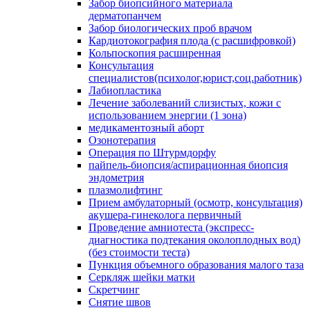
Забор биопсийного материала
дерматопанчем
Забор биологических проб врачом
Кардиотокография плода (с расшифровкой)
Кольпоскопия расширенная
Консультация
специалистов(психолог,юрист,соц.работник)
Лабиопластика
Лечение заболеваний слизистых, кожи с
использованием энергии (1 зона)
медикаментозный аборт
Озонотерапия
Операция по Штурмдорфу
пайпель-биопсия/аспирационная биопсия
эндометрия
плазмолифтинг
Прием амбулаторный (осмотр, консультация)
акушера-гинеколога первичный
Проведение амниотеста (экспресс-
диагностика подтекания околоплодных вод)
(без стоимости теста)
Пункция объемного образования малого таза
Серкляж шейки матки
Скретчинг
Снятие швов