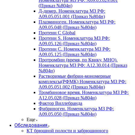
Номенклатура МЗ РФ: A09.05.029.001
(Приказ №804н)
Д-димер. Номенклатура МЗ РФ:
A09.05.051.001 (Приказ №804н)
Плазминоген. Номенклатура МЗ РФ:
A09.05.048 (Приказ №804н)
Протеин C Global
Протеин S. Номенклатура МЗ РФ:
A09.05.126 (Приказ №804н)
Протеин С. Номенклатура МЗ РФ:
A09.05.125 (Приказ №804н)
Протромбин (время, по Квику, МНО).
Номенклатура МЗ РФ: A12.30.014 (Приказ
№804н)
Растворимые фибрин-мономерные
комплексы(РФМК) Номенклатура МЗ РФ:
A09.05.051.002 (Приказ №804н)
Тромбиновое время. Номенклатура МЗ РФ:
A12.05.028 (Приказ №804н)
Фактор Виллебранда
Фибриноген. Номенклатура МЗ РФ:
A09.05.050 (Приказ №804н)
Еще
Обследования
КТ брюшной полости и забрюшинного