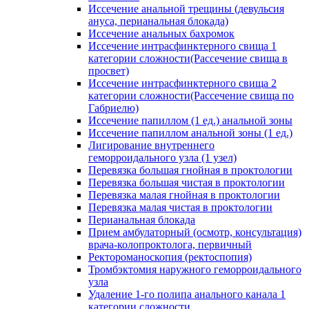
Иссечение анальной трещины (девульсия
ануса, перианальная блокада)
Иссечение анальных бахромок
Иссечение интрасфинктерного свища 1
категории сложности(Рассечение свища в
просвет)
Иссечение интрасфинктерного свища 2
категории сложности(Рассечение свища по
Габриелю)
Иссечение папиллом (1 ед.) анальной зоны
Иссечение папиллом анальной зоны (1 ед.)
Лигирование внутреннего
геморроидального узла (1 узел)
Перевязка большая гнойная в проктологии
Перевязка большая чистая в проктологии
Перевязка малая гнойная в проктологии
Перевязка малая чистая в проктологии
Перианальная блокада
Прием амбулаторный (осмотр, консультация)
врача-колопроктолога, первичный
Ректороманоскопия (ректоспопия)
Тромбэктомия наружного геморроидального
узла
Удаление 1-го полипа анального канала 1
категории сложности