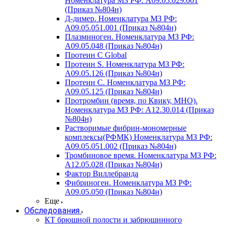
Номенклатура МЗ РФ: A09.05.029.001
(Приказ №804н)
Д-димер. Номенклатура МЗ РФ:
A09.05.051.001 (Приказ №804н)
Плазминоген. Номенклатура МЗ РФ:
A09.05.048 (Приказ №804н)
Протеин C Global
Протеин S. Номенклатура МЗ РФ:
A09.05.126 (Приказ №804н)
Протеин С. Номенклатура МЗ РФ:
A09.05.125 (Приказ №804н)
Протромбин (время, по Квику, МНО).
Номенклатура МЗ РФ: A12.30.014 (Приказ
№804н)
Растворимые фибрин-мономерные
комплексы(РФМК) Номенклатура МЗ РФ:
A09.05.051.002 (Приказ №804н)
Тромбиновое время. Номенклатура МЗ РФ:
A12.05.028 (Приказ №804н)
Фактор Виллебранда
Фибриноген. Номенклатура МЗ РФ:
A09.05.050 (Приказ №804н)
Еще
Обследования
КТ брюшной полости и забрюшинного