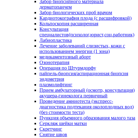
Забор биопсийного материала
дерматопанчем
Забор биологических проб врачом
Кардиотокография плода (с расшифровкой)
Кольпоскопия расширенная
Консультация
специалистов(психолог,юрист,соц.работник)
Лабиопластика
Лечение заболеваний слизистых, кожи с
использованием энергии (1 зона)
медикаментозный аборт
Озонотерапия
Операция по Штурмдорфу
пайпель-биопсия/аспирационная биопсия
эндометрия
плазмолифтинг
Прием амбулаторный (осмотр, консультация)
акушера-гинеколога первичный
Проведение амниотеста (экспресс-
диагностика подтекания околоплодных вод)
(без стоимости теста)
Пункция объемного образования малого таза
Серкляж шейки матки
Скретчинг
Снятие швов