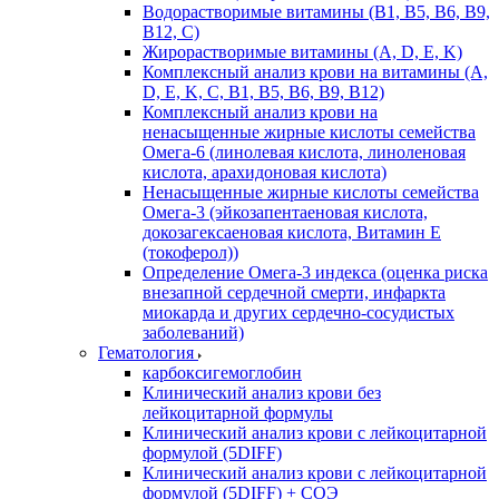
Водорастворимые витамины (B1, B5, B6, В9,
В12, С)
Жирорастворимые витамины (A, D, E, K)
Комплексный анализ крови на витамины (A,
D, E, K, C, B1, B5, B6, В9, B12)
Комплексный анализ крови на
ненасыщенные жирные кислоты семейства
Омега-6 (линолевая кислота, линоленовая
кислота, арахидоновая кислота)
Ненасыщенные жирные кислоты семейства
Омега-3 (эйкозапентаеновая кислота,
докозагексаеновая кислота, Витамин E
(токоферол))
Определение Омега-3 индекса (оценка риска
внезапной сердечной смерти, инфаркта
миокарда и других сердечно-сосудистых
заболеваний)
Гематология
карбоксигемоглобин
Клинический анализ крови без
лейкоцитарной формулы
Клинический анализ крови с лейкоцитарной
формулой (5DIFF)
Клинический анализ крови с лейкоцитарной
формулой (5DIFF) + СОЭ