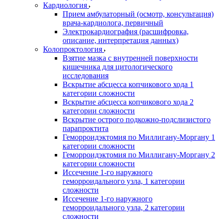
Кардиология
Прием амбулаторный (осмотр, консультация)
врача-кардиолога, первичный
Электрокардиография (расшифровка,
описание, интерпретация данных)
Колопроктология
Взятие мазка с внутренней поверхности
кишечника для цитологического
исследования
Вскрытие абсцесса копчикового хода 1
категории сложности
Вскрытие абсцесса копчикового хода 2
категории сложности
Вскрытие острого подкожно-подслизистого
парапроктита
Геморроидэктомия по Миллигану-Моргану 1
категории сложности
Геморроидэктомия по Миллигану-Моргану 2
категории сложности
Иссечение 1-го наружного
геморроидального узла, 1 категории
сложности
Иссечение 1-го наружного
геморроидального узла, 2 категории
сложности