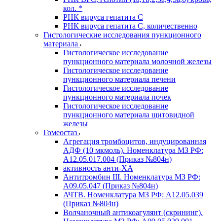
кол. *
РНК вируса гепатита C
РНК вируса гепатита C, количественно
Гистологические исследования пункционного
материала
Гистологическое исследование
пункционного материала молочной железы
Гистологическое исследование
пункционного материала печени
Гистологическое исследование
пункционного материала почек
Гистологическое исследование
пункционного материала щитовидной
железы
Гомеостаз
Агрегация тромбоцитов, индуцированная
АДФ (10 мкмоль). Номенклатура МЗ РФ:
A12.05.017.004 (Приказ №804н)
активность анти-ХА
Антитромбин III. Номенклатура МЗ РФ:
A09.05.047 (Приказ №804н)
АЧТВ. Номенклатура МЗ РФ: A12.05.039
(Приказ №804н)
Волчаночный антикоагулянт (скрининг).