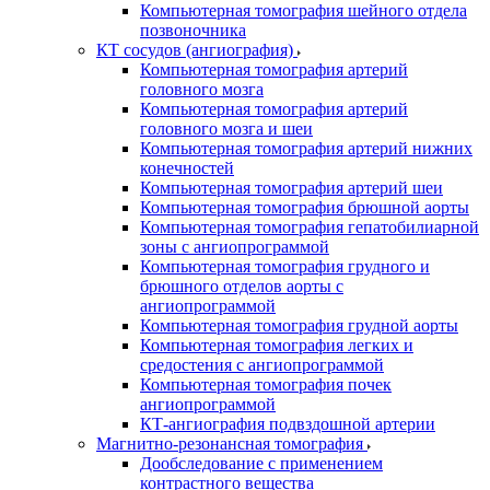
Компьютерная томография шейного отдела
позвоночника
КТ сосудов (ангиография)
Компьютерная томография артерий
головного мозга
Компьютерная томография артерий
головного мозга и шеи
Компьютерная томография артерий нижних
конечностей
Компьютерная томография артерий шеи
Компьютерная томография брюшной аорты
Компьютерная томография гепатобилиарной
зоны с ангиопрограммой
Компьютерная томография грудного и
брюшного отделов аорты с
ангиопрограммой
Компьютерная томография грудной аорты
Компьютерная томография легких и
средостения с ангиопрограммой
Компьютерная томография почек
ангиопрограммой
КТ-ангиография подвздошной артерии
Магнитно-резонансная томография
Дообследование с применением
контрастного вещества