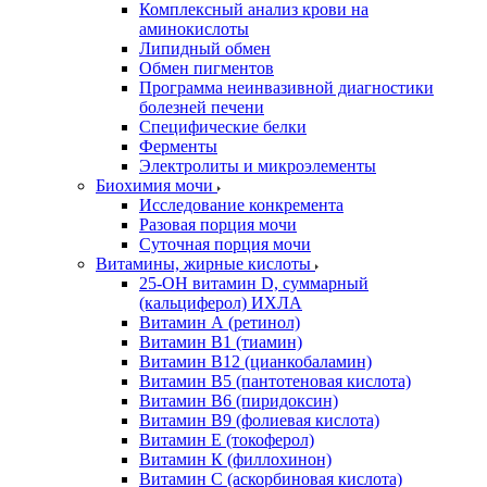
Комплексный анализ крови на
аминокислоты
Липидный обмен
Обмен пигментов
Программа неинвазивной диагностики
болезней печени
Специфические белки
Ферменты
Электролиты и микроэлементы
Биохимия мочи
Исследование конкремента
Разовая порция мочи
Суточная порция мочи
Витамины, жирные кислоты
25-OH витамин D, суммарный
(кальциферол) ИХЛА
Витамин А (ретинол)
Витамин В1 (тиамин)
Витамин В12 (цианкобаламин)
Витамин В5 (пантотеновая кислота)
Витамин В6 (пиридоксин)
Витамин В9 (фолиевая кислота)
Витамин Е (токоферол)
Витамин К (филлохинон)
Витамин С (аскорбиновая кислота)