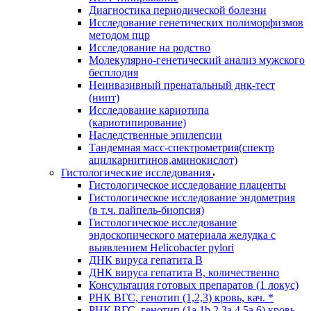
Диагностика периодической болезни
Исследование генетических полиморфизмов
методом пцр
Исследование на родство
Молекулярно-генетический анализ мужского
бесплодия
Неинвазивный пренатальный днк-тест
(нипт)
Исследование кариотипа
(кариотипирование)
Наследственные эпилепсии
Тандемная масс-спектрометрия(спектр
ацилкарнитинов,аминокислот)
Гистологические исследования
Гистологическое исследование плаценты
Гистологическое исследование эндометрия
(в т.ч. пайпель-биопсия)
Гистологическое исследование
эндоскопического материала желудка с
выявлением Helicobacter pylori
ДНК вируса гепатита B
ДНК вируса гепатита B, количественно
Консультация готовых препаратов (1 локус)
РНК ВГC, генотип (1,2,3) кровь, кач. *
РНК ВГC, генотип (1a,1b,2,3a,4,5a,6) кровь,