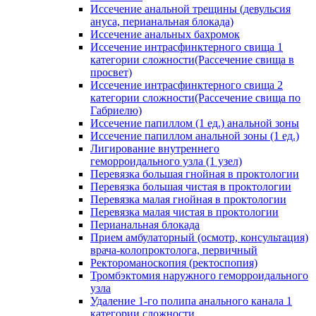
Иссечение анальной трещины (девульсия
ануса, перианальная блокада)
Иссечение анальных бахромок
Иссечение интрасфинктерного свища 1
категории сложности(Рассечение свища в
просвет)
Иссечение интрасфинктерного свища 2
категории сложности(Рассечение свища по
Габриелю)
Иссечение папиллом (1 ед.) анальной зоны
Иссечение папиллом анальной зоны (1 ед.)
Лигирование внутреннего
геморроидального узла (1 узел)
Перевязка большая гнойная в проктологии
Перевязка большая чистая в проктологии
Перевязка малая гнойная в проктологии
Перевязка малая чистая в проктологии
Перианальная блокада
Прием амбулаторный (осмотр, консультация)
врача-колопроктолога, первичный
Ректороманоскопия (ректоспопия)
Тромбэктомия наружного геморроидального
узла
Удаление 1-го полипа анального канала 1
категории сложности