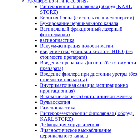
Акушерство и гинекология
Гистероскопия биполярная (оборуд. KARL
STORZ)
Биопсия 1 зона (с использованием энергии)
Бужирование цервикального канала
Вагинальный фракционный лазерный
фототермолиз
вагинопластика
Вакуум-аспирация полости матки
введение гиалуроновой кислоты НПО (без
стоимости препарата)
Введение препарата Диспорт (без стоимости
препарата)
Введение филлера при дистопии уретры (без
стоимости препарата)
Внутриматочная санация (аспирационно
ирригационная)
Вскрытие абсцесса бартолиниевой железы
Вульвоскопия
Гименопластика
Гистерорезектоскопия биполярная ( оборуд.
KARL STORZ)
Дефлорация хирургическая
Диагностическое выскабливание
цервикального канала