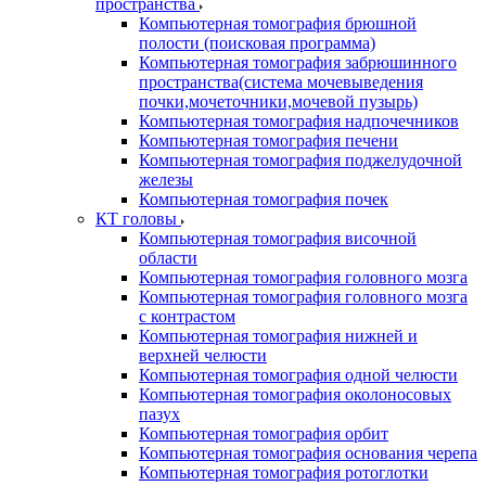
пространства
Компьютерная томография брюшной
полости (поисковая программа)
Компьютерная томография забрюшинного
пространства(система мочевыведения
почки,мочеточники,мочевой пузырь)
Компьютерная томография надпочечников
Компьютерная томография печени
Компьютерная томография поджелудочной
железы
Компьютерная томография почек
КТ головы
Компьютерная томография височной
области
Компьютерная томография головного мозга
Компьютерная томография головного мозга
с контрастом
Компьютерная томография нижней и
верхней челюсти
Компьютерная томография одной челюсти
Компьютерная томография околоносовых
пазух
Компьютерная томография орбит
Компьютерная томография основания черепа
Компьютерная томография ротоглотки