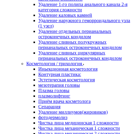
Удаление 1-го полипа анального канала 2-я
категория сложности
Удаление каловых камней
Удаление наружного геморроидального узла
(1 узел)
Удаление отдельных перианальных
остроконечных кондилом
Удаление сливных полукружных
перианальных остроконечных кондилом
Удаление сливных циркулярных
перианальных остроконечных кондилом
Косметология / трихология
Иньекционная косметология
Контурная пластика:
Эстетическая косметология
мезотерапия головы
Плазма головы
плазмолифтинг
Приём врача косметолога
Сепарация
Удаление миллиумов(жировиков)
фотодермолиз
Чистка лица медицинская 1 сложности
Чистка лица механическая 1 сложности
Чистка лица механическая 2 сложности