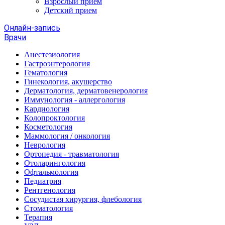
Взрослый прием
Детский прием
Онлайн-запись
Врачи
Анестезиология
Гастроэнтерология
Гематология
Гинекология, акушерство
Дерматология, дерматовенерология
Иммунология - аллергология
Кардиология
Колопроктология
Косметология
Маммология / онкология
Неврология
Ортопедия - травматология
Отоларингология
Офтальмология
Педиатрия
Рентгенология
Сосудистая хирургия, флебология
Стоматология
Терапия