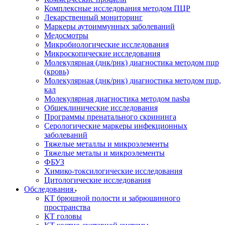
Комплексные исследования методом ПЦР
Лекарственный мониторинг
Маркеры аутоиммунных заболеваний
Медосмотры
Микробиологические исследования
Микроскопические исследования
Молекулярная (днк/рнк) диагностика методом пцр
(кровь)
Молекулярная (днк/рнк) диагностика методом пцр,
кал
Молекулярная диагностика методом nasba
Общеклинические исследования
Программы пренатального скрининга
Серологические маркеры инфекционных
заболеваний
Тяжелые металлы и микроэлементы
Тяжелые металы и микроэлементы
ФБУЗ
Химико-токсилогические исследования
Цитологические исследования
Обследования
КТ брюшной полости и забрюшинного
пространства
КТ головы