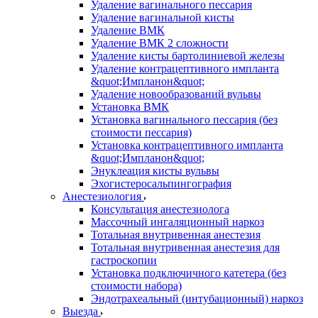
Удаление вагинального пессария
Удаление вагинальной кисты
Удаление ВМК
Удаление ВМК 2 сложности
Удаление кисты бартолиниевой железы
Удаление контрацептивного импланта
&quot;Импланон&quot;
Удаление новообразований вульвы
Установка ВМК
Установка вагинального пессария (без
стоимости пессария)
Установка контрацептивного импланта
&quot;Импланон&quot;
Энуклеация кисты вульвы
Эхогистеросальпингография
Анестезиология
Консультация анестезиолога
Массочный ингаляционный наркоз
Тотальная внутривенная анестезия
Тотальная внутривенная анестезия для
гастроскопии
Установка подключичного катетера (без
стоимости набора)
Эндотрахеальный (интубационный) наркоз
Выезда