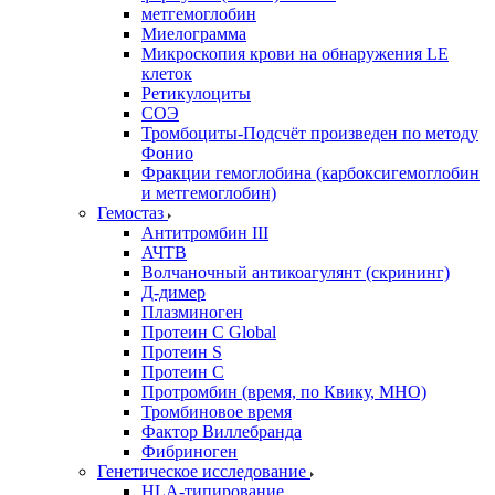
метгемоглобин
Миелограмма
Микроскопия крови на обнаружения LE
клеток
Ретикулоциты
СОЭ
Тромбоциты-Подсчёт произведен по методу
Фонио
Фракции гемоглобина (карбоксигемоглобин
и метгемоглобин)
Гемостаз
Антитромбин III
АЧТВ
Волчаночный антикоагулянт (скрининг)
Д-димер
Плазминоген
Протеин C Global
Протеин S
Протеин С
Протромбин (время, по Квику, МНО)
Тромбиновое время
Фактор Виллебранда
Фибриноген
Генетическое исследование
HLA-типирование