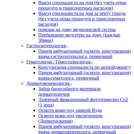
Выезд специалиста на дом (без учета цены
процедур и транспортных расходов)
Выезд специалиста на дом за черту города
(без учета цены процедур и транспортных
расходов)
помощь на дому медицинской сестры
Пребывание медсетры на дому (каждые
30мин)
Гастроэнтерология
Прием амбулаторный (осмотр, консультация)
врача-гастроэнтеролога, первичный
Гематология / Гемостазиология
Консультация специалиста по антиэйджингу
Прием амбулаторный (осмотр, консультация)
врача-гематолога, первичный
Дерматовенерология
Забор биопсийного материала
дерматопанчем
Лазерный фракционный фототермолиз Со2
(1 зона)
Осмотр кожи под лампой Вуда
Осмотр кожи под увеличением
(Дерматоскопия)
Прием амбулаторный (осмотр, консультация)
врача-дерматовенеролога, первичный