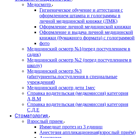
Медосмотр
Гигиеническое обучение и аттестация с
оформлением штампа и голограммы в
личной медицинской книжке (ЛМК)
Оформление личной медицинской книжки
Оформление и выдача личной медицинской
книжки (бумажного формата) с голограммой
фото
Медицинский осмотр №1(перед поступлением в
садик)
Медицинский осмотр №2 (перед поступлением в
школу)
Медицинский осмотр №3
(абитуриенты.поступления в специальные
учреждения0
Медицинский осмотр дети 1мес
Справка водительская (медкомиссия) категория
А,В.М
Справка водительская (медкомиссия) категория
С,Д,Е
Стоматология
Взрослый прием
Иммедиат протез из 3 единиц
Анестезия аппликационная(взрослый приём)
Анестезия