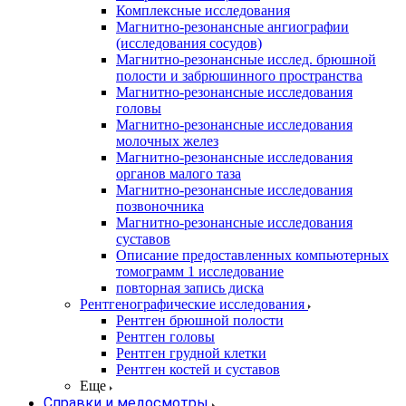
Комплексные исследования
Магнитно-резонансные ангиографии
(исследования сосудов)
Магнитно-резонансные исслед. брюшной
полости и забрюшинного пространства
Магнитно-резонансные исследования
головы
Магнитно-резонансные исследования
молочных желез
Магнитно-резонансные исследования
органов малого таза
Магнитно-резонансные исследования
позвоночника
Магнитно-резонансные исследования
суставов
Описание предоставленных компьютерных
томограмм 1 исследование
повторная запись диска
Рентгенографические исследования
Рентген брюшной полости
Рентген головы
Рентген грудной клетки
Рентген костей и суставов
Еще
Справки и медосмотры