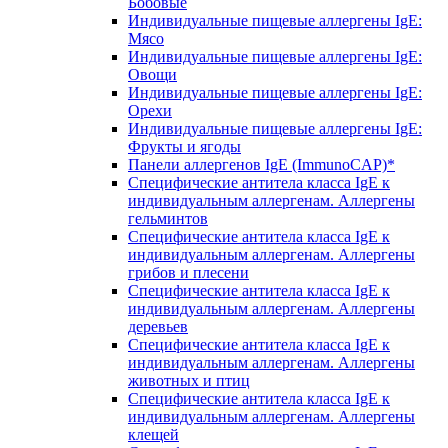
Бобовые
Индивидуальные пищевые аллергены IgE:
Мясо
Индивидуальные пищевые аллергены IgE:
Овощи
Индивидуальные пищевые аллергены IgE:
Орехи
Индивидуальные пищевые аллергены IgE:
Фрукты и ягоды
Панели аллергенов IgE (ImmunoCAP)*
Специфические антитела класса IgE к
индивидуальным аллергенам. Аллергены
гельминтов
Специфические антитела класса IgE к
индивидуальным аллергенам. Аллергены
грибов и плесени
Специфические антитела класса IgE к
индивидуальным аллергенам. Аллергены
деревьев
Специфические антитела класса IgE к
индивидуальным аллергенам. Аллергены
животных и птиц
Специфические антитела класса IgE к
индивидуальным аллергенам. Аллергены
клещей