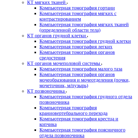
КТ мягких тканей
Компьютерная томография гортани
Компьютерная томография мягких с
контрастированием
Компьютерная томография мягких тканей
(определенной области тела)
КТ органов грудной клетки
Компьютерная томография грудной клетки
Компьютерная томография легких
Компьютерная томография органов
средостения
КТ органов мочеполовой системы
Компьютерная томография малого таза
Компьютерная томография органов
мочеобразования и мочеотделения (почки,
мочеточник, м/пузырь)
КТ позвоночника
Компьютерная томография грудного отдела
позвоночника
Компьютерная томография
краниовертебрального перехода
Компьютерная томография крестца и
копчика
Компьютерная томография поясничного
отдела позвоночника