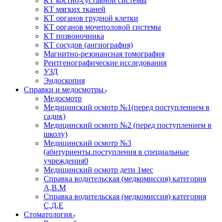
КТ костно-суставной системы
КТ мягких тканей
КТ органов грудной клетки
КТ органов мочеполовой системы
КТ позвоночника
КТ сосудов (ангиография)
Магнитно-резонансная томография
Рентгенографические исследования
УЗД
Эндоскопия
Справки и медосмотры
Медосмотр
Медицинский осмотр №1(перед поступлением в
садик)
Медицинский осмотр №2 (перед поступлением в
школу)
Медицинский осмотр №3
(абитуриенты.поступления в специальные
учреждения0
Медицинский осмотр дети 1мес
Справка водительская (медкомиссия) категория
А,В.М
Справка водительская (медкомиссия) категория
С,Д,Е
Стоматология