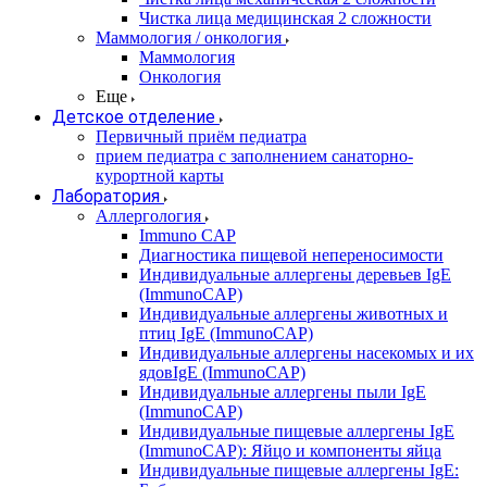
Чистка лица медицинская 2 сложности
Маммология / онкология
Маммология
Онкология
Еще
Детское отделение
Первичный приём педиатра
прием педиатра с заполнением санаторно-
курортной карты
Лаборатория
Аллергология
Immuno CAP
Диагностика пищевой непереносимости
Индивидуальные аллергены деревьев IgE
(ImmunoCAP)
Индивидуальные аллергены животных и
птиц IgE (ImmunoCAP)
Индивидуальные аллергены насекомых и их
ядовIgE (ImmunoCAP)
Индивидуальные аллергены пыли IgE
(ImmunoCAP)
Индивидуальные пищевые аллергены IgE
(ImmunoCAP): Яйцо и компоненты яйца
Индивидуальные пищевые аллергены IgE: