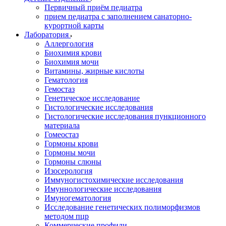
Первичный приём педиатра
прием педиатра с заполнением санаторно-
курортной карты
Лаборатория
Аллергология
Биохимия крови
Биохимия мочи
Витамины, жирные кислоты
Гематология
Гемостаз
Генетическое исследование
Гистологические исследования
Гистологические исследования пункционного
материала
Гомеостаз
Гормоны крови
Гормоны мочи
Гормоны слюны
Изосерология
Иммуногистохимические исследования
Имуннологические исследования
Имуногематология
Исследование генетических полиморфизмов
методом пцр
Коммерческие профили