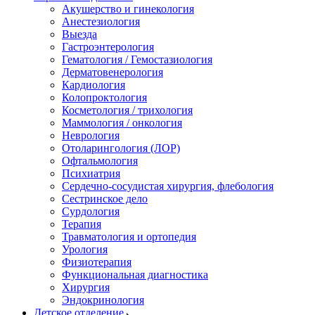
Акушерство и гинекология
Анестезиология
Выезда
Гастроэнтерология
Гематология / Гемостазиология
Дерматовенерология
Кардиология
Колопроктология
Косметология / трихология
Маммология / онкология
Неврология
Отоларингология (ЛОР)
Офтальмология
Психиатрия
Сердечно-сосудистая хирургия, флебология
Сестринское дело
Сурдология
Терапия
Травматология и ортопедия
Урология
Физиотерапия
Функциональная диагностика
Хирургия
Эндокринология
Детское отделение