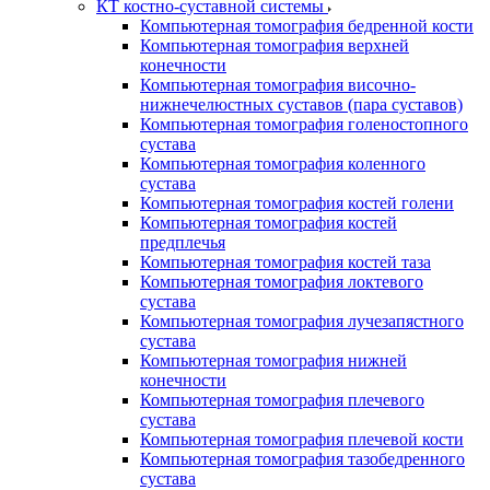
КТ костно-суставной системы
Компьютерная томография бедренной кости
Компьютерная томография верхней
конечности
Компьютерная томография височно-
нижнечелюстных суставов (пара суставов)
Компьютерная томография голеностопного
сустава
Компьютерная томография коленного
сустава
Компьютерная томография костей голени
Компьютерная томография костей
предплечья
Компьютерная томография костей таза
Компьютерная томография локтевого
сустава
Компьютерная томография лучезапястного
сустава
Компьютерная томография нижней
конечности
Компьютерная томография плечевого
сустава
Компьютерная томография плечевой кости
Компьютерная томография тазобедренного
сустава