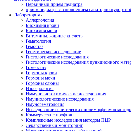
Первичный приём педиатра
прием педиатра с заполнением санаторно-курортно
Лаборатория
Аллергология
Биохимия крови
Биохимия мочи
Витамины, жирные кислоты
Гематология
Гемостаз
Генетическое исследование
Гистологические исследования
Гистологические исследования пункционного мате
Гомеостаз
Гормоны крови
Гормоны мочи
Гормоны слюны
Изосерология
Иммуногистохимические исследования
Имуннологические исследования
Имуногематология
Исследование генетических полиморфизмов метод
Коммерческие профили
Комплексные исследования методом ПЦР
Лекарственный мониторинг
Маркеры аутоиммунных заболеваний