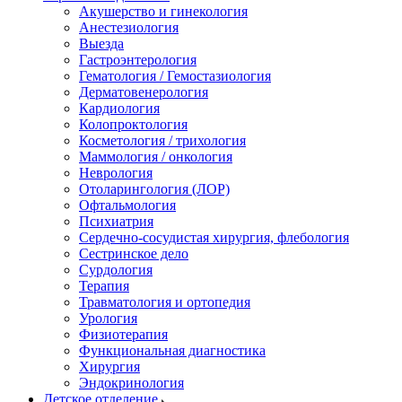
Акушерство и гинекология
Анестезиология
Выезда
Гастроэнтерология
Гематология / Гемостазиология
Дерматовенерология
Кардиология
Колопроктология
Косметология / трихология
Маммология / онкология
Неврология
Отоларингология (ЛОР)
Офтальмология
Психиатрия
Сердечно-сосудистая хирургия, флебология
Сестринское дело
Сурдология
Терапия
Травматология и ортопедия
Урология
Физиотерапия
Функциональная диагностика
Хирургия
Эндокринология
Детское отделение