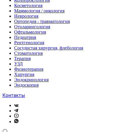
Колопроктология
Косметология
Маммология / онкология
Неврология
Ортопедия - травматология
Отоларингология
Офтальмология
Педиатрия
Рентгенология
Сосудистая хирургия, флебология
Стоматология
Терапия
УЗД
Физиотерапия
Хирургия
Эндокринология
Эндоскопия
Контакты