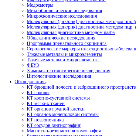
Медосмотры
Микробиологические исследования
Микроскопические исследования
Молекулярная (днк/рнк) диагностика методом пцр (
Молекулярная (днк/рнк) диагностика методом пцр, 
Молекулярная диагностика методом nasba
Общеклинические исследования
Программы пренатального скрининга
Серологические маркеры инфекционных заболеван
Тяжелые металлы и микроэлементы
Тяжелые металы и микроэлементы
ФБУЗ
Химико-токсилогические исследования
Цитологические исследования
Обследования
КТ брюшной полости и забрюшинного пространств
КТ головы
КТ костно-суставной системы
КТ мягких тканей
КТ органов грудной клетки
КТ органов мочеполовой системы
КТ позвоночника
КТ сосудов (ангиография)
Магнитно-резонансная томография