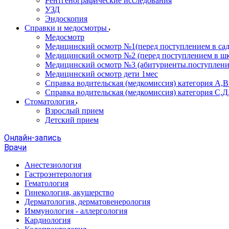
Рентгенографические исследования
УЗД
Эндоскопия
Справки и медосмотры
Медосмотр
Медицинский осмотр №1(перед поступлением в сад
Медицинский осмотр №2 (перед поступлением в шк
Медицинский осмотр №3 (абитуриенты.поступлени
Медицинский осмотр дети 1мес
Справка водительская (медкомиссия) категория А,
Справка водительская (медкомиссия) категория С,Д
Стоматология
Взрослый прием
Детский прием
Онлайн-запись
Врачи
Анестезиология
Гастроэнтерология
Гематология
Гинекология, акушерство
Дерматология, дерматовенерология
Иммунология - аллергология
Кардиология