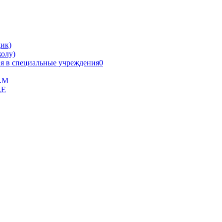
ик)
олу)
я в специальные учреждения0
В.М
,Е