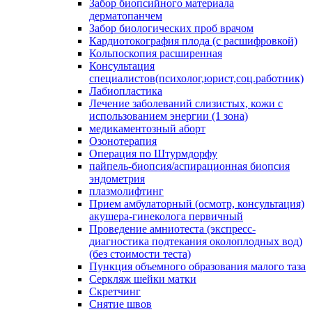
Забор биопсийного материала
дерматопанчем
Забор биологических проб врачом
Кардиотокография плода (с расшифровкой)
Кольпоскопия расширенная
Консультация
специалистов(психолог,юрист,соц.работник)
Лабиопластика
Лечение заболеваний слизистых, кожи с
использованием энергии (1 зона)
медикаментозный аборт
Озонотерапия
Операция по Штурмдорфу
пайпель-биопсия/аспирационная биопсия
эндометрия
плазмолифтинг
Прием амбулаторный (осмотр, консультация)
акушера-гинеколога первичный
Проведение амниотеста (экспресс-
диагностика подтекания околоплодных вод)
(без стоимости теста)
Пункция объемного образования малого таза
Серкляж шейки матки
Скретчинг
Снятие швов