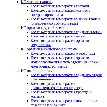
КТ мягких тканей
Компьютерная томография гортани
Компьютерная томография мягких с
контрастированием
Компьютерная томография мягких тканей
(определенной области тела)
КТ органов грудной клетки
Компьютерная томография грудной клетки
Компьютерная томография легких
Компьютерная томография органов
средостения
КТ органов мочеполовой системы
Компьютерная томография малого таза
Компьютерная томография органов
мочеобразования и мочеотделения (почки,
мочеточник, м/пузырь)
КТ позвоночника
Компьютерная томография грудного отдела
позвоночника
Компьютерная томография
краниовертебрального перехода
Компьютерная томография крестца и
копчика
Компьютерная томография поясничного
отдела позвоночника