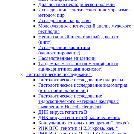
Диагностика периодической болезни
Исследование генетических полиморфизмов
методом пцр
Исследование на родство
Молекулярно-генетический анализ мужского
бесплодия
Неинвазивный пренатальный днк-тест
(нипт)
Исследование кариотипа
(кариотипирование)
Наследственные эпилепсии
Тандемная масс-спектрометрия(спектр
ацилкарнитинов,аминокислот)
Гистологические исследования
Гистологическое исследование плаценты
Гистологическое исследование эндометрия
(в т.ч. пайпель-биопсия)
Гистологическое исследование
эндоскопического материала желудка с
выявлением Helicobacter pylori
ДНК вируса гепатита B
ДНК вируса гепатита B, количественно
Консультация готовых препаратов (1 локус)
РНК ВГC, генотип (1,2,3) кровь, кач. *
РНК ВГC, генотип (1a,1b,2,3a,4,5a,6) кровь,