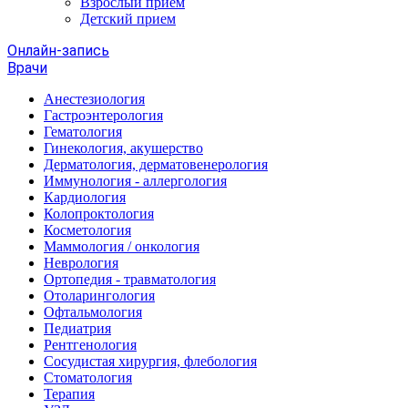
Взрослый прием
Детский прием
Онлайн-запись
Врачи
Анестезиология
Гастроэнтерология
Гематология
Гинекология, акушерство
Дерматология, дерматовенерология
Иммунология - аллергология
Кардиология
Колопроктология
Косметология
Маммология / онкология
Неврология
Ортопедия - травматология
Отоларингология
Офтальмология
Педиатрия
Рентгенология
Сосудистая хирургия, флебология
Стоматология
Терапия