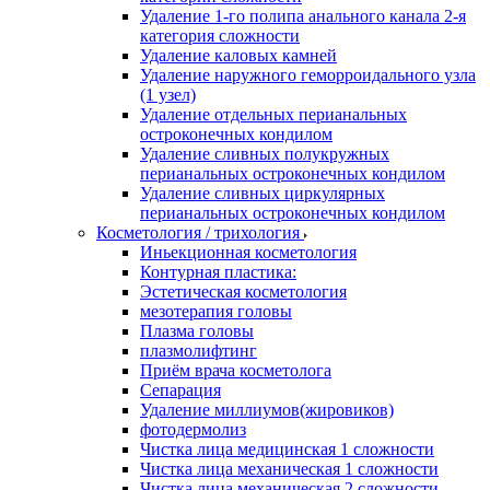
Удаление 1-го полипа анального канала 2-я
категория сложности
Удаление каловых камней
Удаление наружного геморроидального узла
(1 узел)
Удаление отдельных перианальных
остроконечных кондилом
Удаление сливных полукружных
перианальных остроконечных кондилом
Удаление сливных циркулярных
перианальных остроконечных кондилом
Косметология / трихология
Иньекционная косметология
Контурная пластика:
Эстетическая косметология
мезотерапия головы
Плазма головы
плазмолифтинг
Приём врача косметолога
Сепарация
Удаление миллиумов(жировиков)
фотодермолиз
Чистка лица медицинская 1 сложности
Чистка лица механическая 1 сложности
Чистка лица механическая 2 сложности