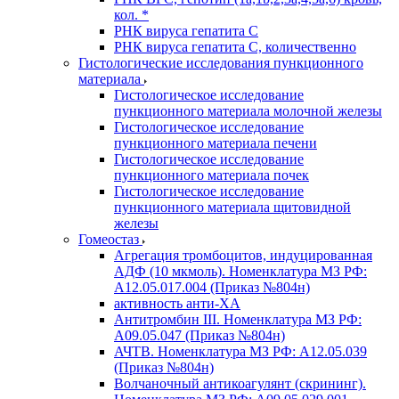
кол. *
РНК вируса гепатита C
РНК вируса гепатита C, количественно
Гистологические исследования пункционного
материала
Гистологическое исследование
пункционного материала молочной железы
Гистологическое исследование
пункционного материала печени
Гистологическое исследование
пункционного материала почек
Гистологическое исследование
пункционного материала щитовидной
железы
Гомеостаз
Агрегация тромбоцитов, индуцированная
АДФ (10 мкмоль). Номенклатура МЗ РФ:
A12.05.017.004 (Приказ №804н)
активность анти-ХА
Антитромбин III. Номенклатура МЗ РФ:
A09.05.047 (Приказ №804н)
АЧТВ. Номенклатура МЗ РФ: A12.05.039
(Приказ №804н)
Волчаночный антикоагулянт (скрининг).