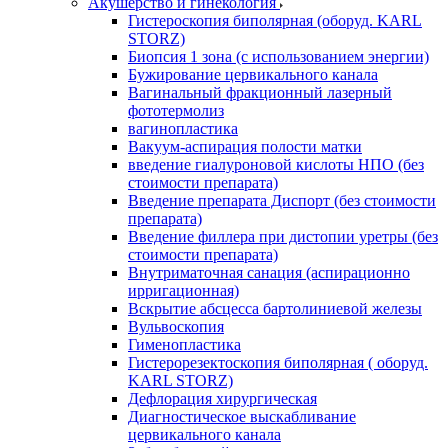
Акушерство и гинекология
Гистероскопия биполярная (оборуд. KARL
STORZ)
Биопсия 1 зона (с использованием энергии)
Бужирование цервикального канала
Вагинальный фракционный лазерный
фототермолиз
вагинопластика
Вакуум-аспирация полости матки
введение гиалуроновой кислоты НПО (без
стоимости препарата)
Введение препарата Диспорт (без стоимости
препарата)
Введение филлера при дистопии уретры (без
стоимости препарата)
Внутриматочная санация (аспирационно
ирригационная)
Вскрытие абсцесса бартолиниевой железы
Вульвоскопия
Гименопластика
Гистерорезектоскопия биполярная ( оборуд.
KARL STORZ)
Дефлорация хирургическая
Диагностическое выскабливание
цервикального канала