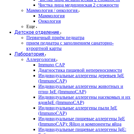
Чистка лица медицинская 2 сложности
Маммология / онкология
Маммология
Онкология
Еще
Детское отделение
Первичный приём педиатра
прием педиатра с заполнением санаторно-
курортной карты
Лаборатория
Аллергология
Immuno CAP
Диагностика пищевой непереносимости
Индивидуальные аллергены деревьев IgE
(ImmunoCAP)
Индивидуальные аллергены животных и
птиц IgE (ImmunoCAP)
Индивидуальные аллергены насекомых и их
ядовIgE (ImmunoCAP)
Индивидуальные аллергены пыли IgE
(ImmunoCAP)
Индивидуальные пищевые аллергены IgE
(ImmunoCAP): Яйцо и компоненты яйца
Индивидуальные пищевые аллергены IgE: