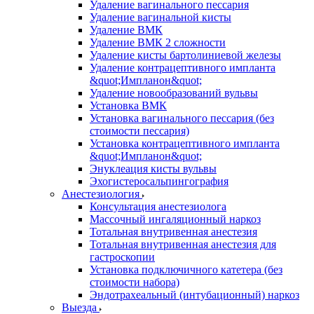
Удаление вагинального пессария
Удаление вагинальной кисты
Удаление ВМК
Удаление ВМК 2 сложности
Удаление кисты бартолиниевой железы
Удаление контрацептивного импланта
&quot;Импланон&quot;
Удаление новообразований вульвы
Установка ВМК
Установка вагинального пессария (без
стоимости пессария)
Установка контрацептивного импланта
&quot;Импланон&quot;
Энуклеация кисты вульвы
Эхогистеросальпингография
Анестезиология
Консультация анестезиолога
Массочный ингаляционный наркоз
Тотальная внутривенная анестезия
Тотальная внутривенная анестезия для
гастроскопии
Установка подключичного катетера (без
стоимости набора)
Эндотрахеальный (интубационный) наркоз
Выезда