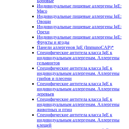
Бобовые
Индивидуальные пищевые аллергены IgE:
Мясо
Индивидуальные пищевые аллергены IgE:
Овощи
Индивидуальные пищевые аллергены IgE:
Орехи
Индивидуальные пищевые аллергены IgE:
Фрукты и ягоды
Панели аллергенов IgE (ImmunoCAP)*
Специфические антитела класса IgE к
индивидуальным аллергенам. Аллергены
гельминтов
Специфические антитела класса IgE к
индивидуальным аллергенам. Аллергены
грибов и плесени
Специфические антитела класса IgE к
индивидуальным аллергенам. Аллергены
деревьев
Специфические антитела класса IgE к
индивидуальным аллергенам. Аллергены
животных и птиц
Специфические антитела класса IgE к
индивидуальным аллергенам. Аллергены
клещей