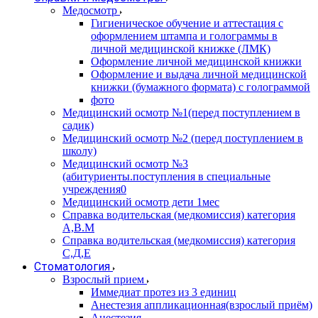
Медосмотр
Гигиеническое обучение и аттестация с
оформлением штампа и голограммы в
личной медицинской книжке (ЛМК)
Оформление личной медицинской книжки
Оформление и выдача личной медицинской
книжки (бумажного формата) с голограммой
фото
Медицинский осмотр №1(перед поступлением в
садик)
Медицинский осмотр №2 (перед поступлением в
школу)
Медицинский осмотр №3
(абитуриенты.поступления в специальные
учреждения0
Медицинский осмотр дети 1мес
Справка водительская (медкомиссия) категория
А,В.М
Справка водительская (медкомиссия) категория
С,Д,Е
Стоматология
Взрослый прием
Иммедиат протез из 3 единиц
Анестезия аппликационная(взрослый приём)
Анестезия