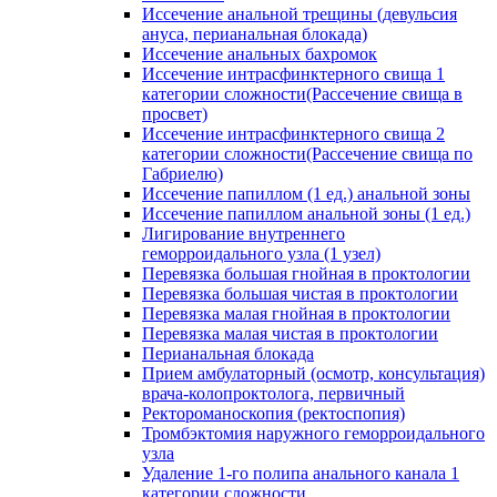
Иссечение анальной трещины (девульсия
ануса, перианальная блокада)
Иссечение анальных бахромок
Иссечение интрасфинктерного свища 1
категории сложности(Рассечение свища в
просвет)
Иссечение интрасфинктерного свища 2
категории сложности(Рассечение свища по
Габриелю)
Иссечение папиллом (1 ед.) анальной зоны
Иссечение папиллом анальной зоны (1 ед.)
Лигирование внутреннего
геморроидального узла (1 узел)
Перевязка большая гнойная в проктологии
Перевязка большая чистая в проктологии
Перевязка малая гнойная в проктологии
Перевязка малая чистая в проктологии
Перианальная блокада
Прием амбулаторный (осмотр, консультация)
врача-колопроктолога, первичный
Ректороманоскопия (ректоспопия)
Тромбэктомия наружного геморроидального
узла
Удаление 1-го полипа анального канала 1
категории сложности