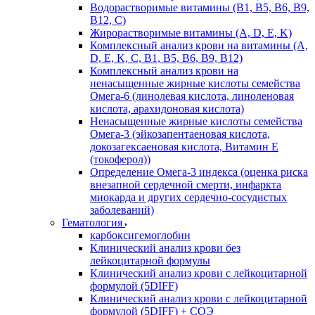
Водорастворимые витамины (B1, B5, B6, В9,
В12, С)
Жирорастворимые витамины (A, D, E, K)
Комплексный анализ крови на витамины (A,
D, E, K, C, B1, B5, B6, В9, B12)
Комплексный анализ крови на
ненасыщенные жирные кислоты семейства
Омега-6 (линолевая кислота, линоленовая
кислота, арахидоновая кислота)
Ненасыщенные жирные кислоты семейства
Омега-3 (эйкозапентаеновая кислота,
докозагексаеновая кислота, Витамин E
(токоферол))
Определение Омега-3 индекса (оценка риска
внезапной сердечной смерти, инфаркта
миокарда и других сердечно-сосудистых
заболеваний)
Гематология
карбоксигемоглобин
Клинический анализ крови без
лейкоцитарной формулы
Клинический анализ крови с лейкоцитарной
формулой (5DIFF)
Клинический анализ крови с лейкоцитарной
формулой (5DIFF) + СОЭ