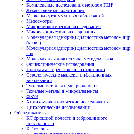
Комплексные исследования методом ПЦР
Лекарственный мониторинг
Маркеры аутоиммунных заболеваний
Медосмотры
Микробиологические исследования
Микроскопические исследования
Молекулярная (днк/рнк) диагностика методом пцр
(кровь)
Молекулярная (днк/рнк) диагностика методом пцр,
кал
Молекулярная диагностика методом nasba
Общеклинические исследования
Программы пренатального скрининга
Серологические маркеры инфекционных
заболеваний
Тяжелые металлы и микроэлементы
Тяжелые металы и микроэлементы
ФБУЗ
Химико-токсилогические исследования
Цитологические исследования
Обследования
КТ брюшной полости и забрюшинного
пространства
КТ головы