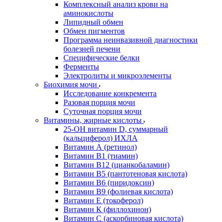
Комплексный анализ крови на
аминокислоты
Липидный обмен
Обмен пигментов
Программа неинвазивной диагностики
болезней печени
Специфические белки
Ферменты
Электролиты и микроэлементы
Биохимия мочи
Исследование конкремента
Разовая порция мочи
Суточная порция мочи
Витамины, жирные кислоты
25-OH витамин D, суммарный
(кальциферол) ИХЛА
Витамин А (ретинол)
Витамин В1 (тиамин)
Витамин В12 (цианкобаламин)
Витамин В5 (пантотеновая кислота)
Витамин В6 (пиридоксин)
Витамин В9 (фолиевая кислота)
Витамин Е (токоферол)
Витамин К (филлохинон)
Витамин С (аскорбиновая кислота)