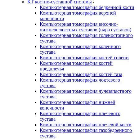
КТ костно-суставной системы
Компьютерная томография бедренной кости
Компьютерная томография верхней
конечности
Компьютерная томография височно-
нижнечелюстных суставов (пара суставов)
Компьютерная томография голеностопного
сустава
Компьютерная томография коленного
сустава
Компьютерная томография костей голени
Компьютерная томография костей
предплечья
Компьютерная томография костей таза
Компьютерная томография локтевого
сустава
Компьютерная томография лучезапястного
сустава
Компьютерная томография нижней
конечности
Компьютерная томография плечевого
сустава
Компьютерная томография плечевой кости
Компьютерная томография тазобедренного
сустава