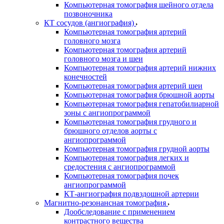
Компьютерная томография шейного отдела
позвоночника
КТ сосудов (ангиография)
Компьютерная томография артерий
головного мозга
Компьютерная томография артерий
головного мозга и шеи
Компьютерная томография артерий нижних
конечностей
Компьютерная томография артерий шеи
Компьютерная томография брюшной аорты
Компьютерная томография гепатобилиарной
зоны с ангиопрограммой
Компьютерная томография грудного и
брюшного отделов аорты с
ангиопрограммой
Компьютерная томография грудной аорты
Компьютерная томография легких и
средостения с ангиопрограммой
Компьютерная томография почек
ангиопрограммой
КТ-ангиография подвздошной артерии
Магнитно-резонансная томография
Дообследование с применением
контрастного вещества