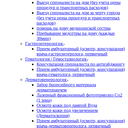
Выезд специалиста на дом (без учета цены
процедур и транспортных расходов)
Выезд специалиста на дом за черту города
(без учета цены процедур и транспортных
расходов)
помощь на дому медицинской сестры
Пребывание медсетры на дому (каждые
30мин)
Гастроэнтерология
Прием амбулаторный (осмотр, консультация)
врача-гастроэнтеролога, первичный
Гематология / Гемостазиология
Консультация специалиста по антиэйджингу
Прием амбулаторный (осмотр, консультация)
врача-гематолога, первичный
Дерматовенерология
Забор биопсийного материала
дерматопанчем
Лазерный фракционный фототермолиз Со2
(1 зона)
Осмотр кожи под лампой Вуда
Осмотр кожи под увеличением
(Дерматоскопия)
Прием амбулаторный (осмотр, консультация)
врача-дерматовенеролога, первичный