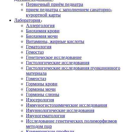
Первичный приём педиатра
прием педиатра с заполнением санаторно-
курортной карты
Лаборатория
Аллергология
Биохимия крови
Биохимия мочи
Витамины, жирные кислоты
Гематология
Гемостаз
Генетическое исследование
Гистологические исследования
Гистологические исследования пункционного
материала
Гомеостаз
Гормоны крови
Гормоны мочи
Гормоны слюны
Изосерология
Иммуногистохимические исследования
Имуннологические исследования
Имуногематология
Исследование генетических полиморфизмов
методом пцр
Коммерческие профили