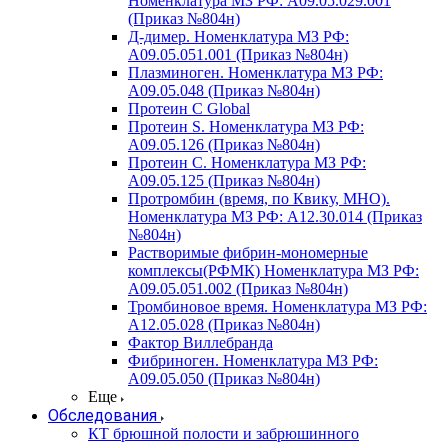
Номенклатура МЗ РФ: A09.05.029.001
(Приказ №804н)
Д-димер. Номенклатура МЗ РФ:
A09.05.051.001 (Приказ №804н)
Плазминоген. Номенклатура МЗ РФ:
A09.05.048 (Приказ №804н)
Протеин C Global
Протеин S. Номенклатура МЗ РФ:
A09.05.126 (Приказ №804н)
Протеин С. Номенклатура МЗ РФ:
A09.05.125 (Приказ №804н)
Протромбин (время, по Квику, МНО).
Номенклатура МЗ РФ: A12.30.014 (Приказ
№804н)
Растворимые фибрин-мономерные
комплексы(РФМК) Номенклатура МЗ РФ:
A09.05.051.002 (Приказ №804н)
Тромбиновое время. Номенклатура МЗ РФ:
A12.05.028 (Приказ №804н)
Фактор Виллебранда
Фибриноген. Номенклатура МЗ РФ:
A09.05.050 (Приказ №804н)
Еще
Обследования
КТ брюшной полости и забрюшинного