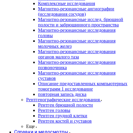
Комплексные исследования
Магнитно-резонансные ангиографии
(исследования сосудов)
Магнитно-резонансные исслед. брюшной
полости и забрюшинного пространства
Магнитно-резонансные исследования
головы
Магнитно-резонансные исследования
молочных желез
Магнитно-резонансные исследования
органов малого таза
Магнитно-резонансные исследования
позвоночника
Магнитно-резонансные исследования
суставов
Описание предоставленных компьютерных
томограмм 1 исследование
повторная запись диска
Рентгенографические исследования
Рентген брюшной полости
Рентген головы
Рентген грудной клетки
Рентген костей и суставов
Еще
Справки и медосмотры