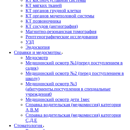
КТ костно-суставной системы
КТ мягких тканей
КТ органов грудной клетки
КТ органов мочеполовой системы
КТ позвоночника
КТ сосудов (ангиография)
Магнитно-резонансная томография
Рентгенографические исследования
УЗД
Эндоскопия
Справки и медосмотры
Медосмотр
Медицинский осмотр №1(перед поступлением в
садик)
Медицинский осмотр №2 (перед поступлением в
школу)
Медицинский осмотр №3
(абитуриенты.поступления в специальные
учреждения0
Медицинский осмотр дети 1мес
Справка водительская (медкомиссия) категория
А,В.М
Справка водительская (медкомиссия) категория
С,Д,Е
Стоматология