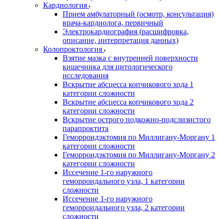
Кардиология
Прием амбулаторный (осмотр, консультация)
врача-кардиолога, первичный
Электрокардиография (расшифровка,
описание, интерпретация данных)
Колопроктология
Взятие мазка с внутренней поверхности
кишечника для цитологического
исследования
Вскрытие абсцесса копчикового хода 1
категории сложности
Вскрытие абсцесса копчикового хода 2
категории сложности
Вскрытие острого подкожно-подслизистого
парапроктита
Геморроидэктомия по Миллигану-Моргану 1
категории сложности
Геморроидэктомия по Миллигану-Моргану 2
категории сложности
Иссечение 1-го наружного
геморроидального узла, 1 категории
сложности
Иссечение 1-го наружного
геморроидального узла, 2 категории
сложности