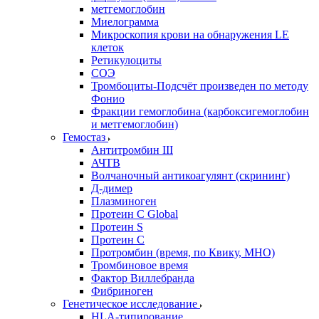
метгемоглобин
Миелограмма
Микроскопия крови на обнаружения LE
клеток
Ретикулоциты
СОЭ
Тромбоциты-Подсчёт произведен по методу
Фонио
Фракции гемоглобина (карбоксигемоглобин
и метгемоглобин)
Гемостаз
Антитромбин III
АЧТВ
Волчаночный антикоагулянт (скрининг)
Д-димер
Плазминоген
Протеин C Global
Протеин S
Протеин С
Протромбин (время, по Квику, МНО)
Тромбиновое время
Фактор Виллебранда
Фибриноген
Генетическое исследование
HLA-типирование