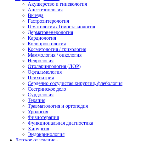
Акушерство и гинекология
Анестезиология
Выезда
Гастроэнтерология
Гематология / Гемостазиология
Дерматовенерология
Кардиология
Колопроктология
Косметология / трихология
Маммология / онкология
Неврология
Отоларингология (ЛОР)
Офтальмология
Психиатрия
Сердечно-сосудистая хирургия, флебология
Сестринское дело
Сурдология
Терапия
Травматология и ортопедия
Урология
Физиотерапия
Функциональная диагностика
Хирургия
Эндокринология
Детское отделение