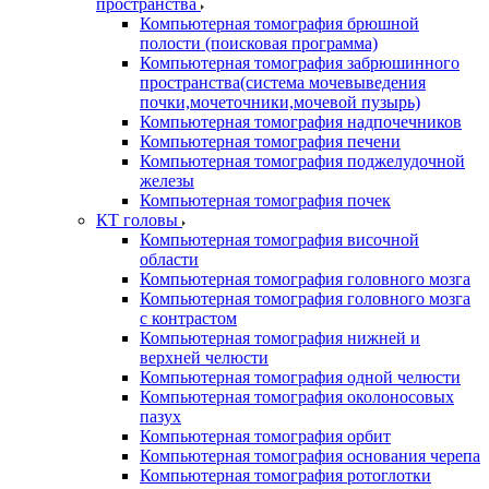
пространства
Компьютерная томография брюшной
полости (поисковая программа)
Компьютерная томография забрюшинного
пространства(система мочевыведения
почки,мочеточники,мочевой пузырь)
Компьютерная томография надпочечников
Компьютерная томография печени
Компьютерная томография поджелудочной
железы
Компьютерная томография почек
КТ головы
Компьютерная томография височной
области
Компьютерная томография головного мозга
Компьютерная томография головного мозга
с контрастом
Компьютерная томография нижней и
верхней челюсти
Компьютерная томография одной челюсти
Компьютерная томография околоносовых
пазух
Компьютерная томография орбит
Компьютерная томография основания черепа
Компьютерная томография ротоглотки