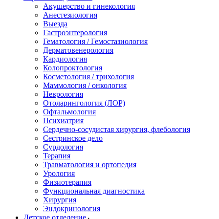
Акушерство и гинекология
Анестезиология
Выезда
Гастроэнтерология
Гематология / Гемостазиология
Дерматовенерология
Кардиология
Колопроктология
Косметология / трихология
Маммология / онкология
Неврология
Отоларингология (ЛОР)
Офтальмология
Психиатрия
Сердечно-сосудистая хирургия, флебология
Сестринское дело
Сурдология
Терапия
Травматология и ортопедия
Урология
Физиотерапия
Функциональная диагностика
Хирургия
Эндокринология
Детское отделение