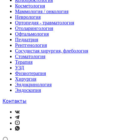
Колопроктология
Косметология
Маммология / онкология
Неврология
Ортопедия - травматология
Отоларингология
Офтальмология
Педиатрия
Рентгенология
Сосудистая хирургия, флебология
Стоматология
Терапия
УЗД
Физиотерапия
Хирургия
Эндокринология
Эндоскопия
Контакты