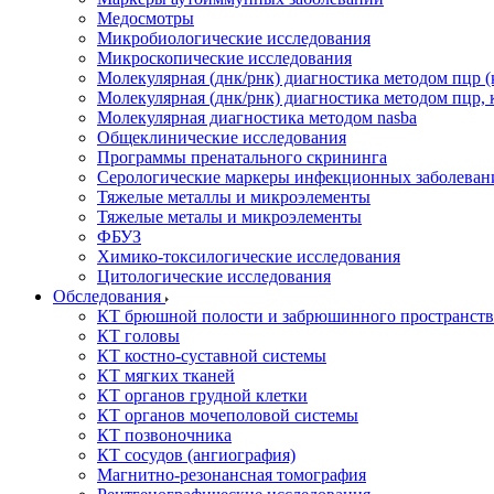
Медосмотры
Микробиологические исследования
Микроскопические исследования
Молекулярная (днк/рнк) диагностика методом пцр (
Молекулярная (днк/рнк) диагностика методом пцр, 
Молекулярная диагностика методом nasba
Общеклинические исследования
Программы пренатального скрининга
Серологические маркеры инфекционных заболеван
Тяжелые металлы и микроэлементы
Тяжелые металы и микроэлементы
ФБУЗ
Химико-токсилогические исследования
Цитологические исследования
Обследования
КТ брюшной полости и забрюшинного пространств
КТ головы
КТ костно-суставной системы
КТ мягких тканей
КТ органов грудной клетки
КТ органов мочеполовой системы
КТ позвоночника
КТ сосудов (ангиография)
Магнитно-резонансная томография