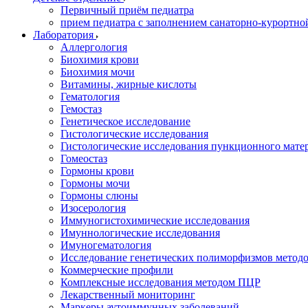
Первичный приём педиатра
прием педиатра с заполнением санаторно-курортно
Лаборатория
Аллергология
Биохимия крови
Биохимия мочи
Витамины, жирные кислоты
Гематология
Гемостаз
Генетическое исследование
Гистологические исследования
Гистологические исследования пункционного мате
Гомеостаз
Гормоны крови
Гормоны мочи
Гормоны слюны
Изосерология
Иммуногистохимические исследования
Имуннологические исследования
Имуногематология
Исследование генетических полиморфизмов метод
Коммерческие профили
Комплексные исследования методом ПЦР
Лекарственный мониторинг
Маркеры аутоиммунных заболеваний