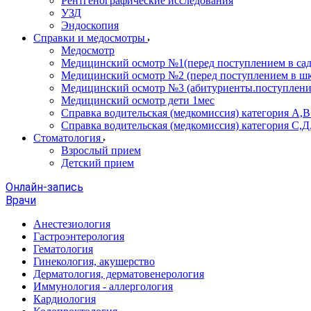
Рентгенографические исследования
УЗД
Эндоскопия
Справки и медосмотры
Медосмотр
Медицинский осмотр №1(перед поступлением в сад
Медицинский осмотр №2 (перед поступлением в шк
Медицинский осмотр №3 (абитуриенты.поступлени
Медицинский осмотр дети 1мес
Справка водительская (медкомиссия) категория А,
Справка водительская (медкомиссия) категория С,Д
Стоматология
Взрослый прием
Детский прием
Онлайн-запись
Врачи
Анестезиология
Гастроэнтерология
Гематология
Гинекология, акушерство
Дерматология, дерматовенерология
Иммунология - аллергология
Кардиология