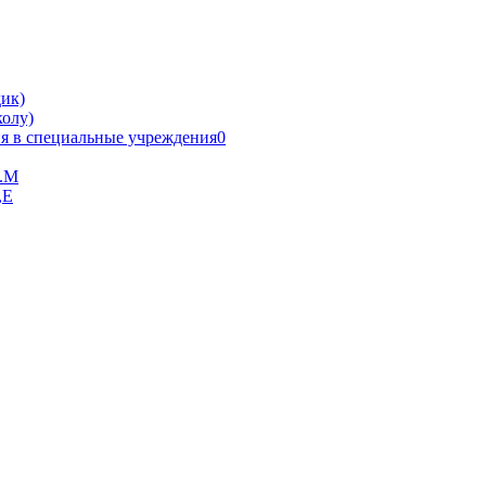
ик)
олу)
я в специальные учреждения0
В.М
,Е