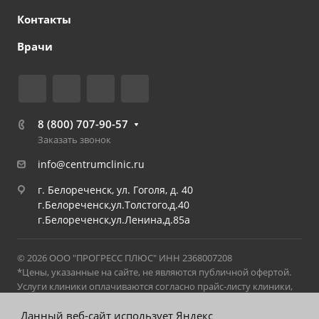
Контакты
Врачи
8 (800) 707-90-57
Заказать звонок
info@centrumclinic.ru
г. Белореченск, ул. Гоголя, д. 40
г.Белореченск,ул.Толстого,д.40
г.Белореченск,ул.Ленина,д.85а
© 2026 ООО "ПРОГРЕСС ПЛЮС" ИНН 2368007208
*Цены, указанные на сайте, не являются публичной офертой.
Услуги клиники оплачиваются согласно прайс-листу клиники,
действующему на момент оказания услуги. С актуальным
прайс-листом можно ознакомиться в клинике на стойке
Данный веб-сайт использует Яндекс