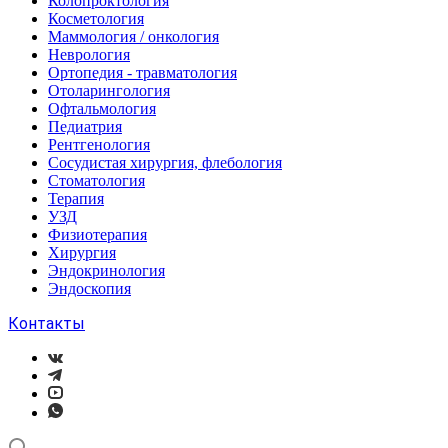
Колопроктология
Косметология
Маммология / онкология
Неврология
Ортопедия - травматология
Отоларингология
Офтальмология
Педиатрия
Рентгенология
Сосудистая хирургия, флебология
Стоматология
Терапия
УЗД
Физиотерапия
Хирургия
Эндокринология
Эндоскопия
Контакты