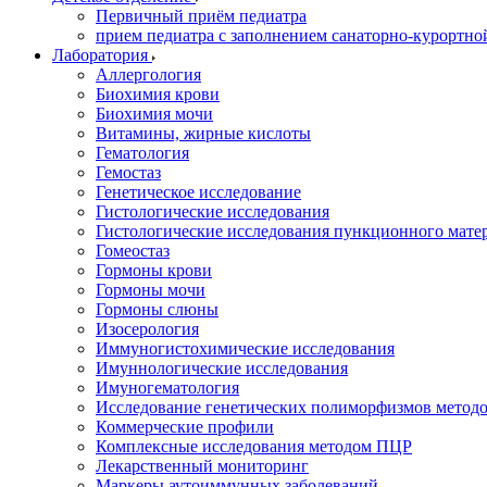
Первичный приём педиатра
прием педиатра с заполнением санаторно-курортно
Лаборатория
Аллергология
Биохимия крови
Биохимия мочи
Витамины, жирные кислоты
Гематология
Гемостаз
Генетическое исследование
Гистологические исследования
Гистологические исследования пункционного мате
Гомеостаз
Гормоны крови
Гормоны мочи
Гормоны слюны
Изосерология
Иммуногистохимические исследования
Имуннологические исследования
Имуногематология
Исследование генетических полиморфизмов метод
Коммерческие профили
Комплексные исследования методом ПЦР
Лекарственный мониторинг
Маркеры аутоиммунных заболеваний