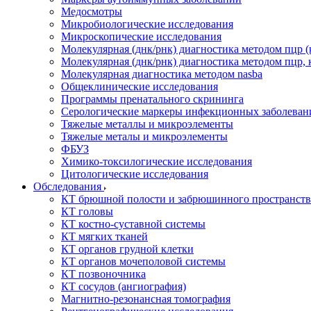
Медосмотры
Микробиологические исследования
Микроскопические исследования
Молекулярная (днк/рнк) диагностика методом пцр (
Молекулярная (днк/рнк) диагностика методом пцр, 
Молекулярная диагностика методом nasba
Общеклинические исследования
Программы пренатального скрининга
Серологические маркеры инфекционных заболеван
Тяжелые металлы и микроэлементы
Тяжелые металы и микроэлементы
ФБУЗ
Химико-токсилогические исследования
Цитологические исследования
Обследования
КТ брюшной полости и забрюшинного пространств
КТ головы
КТ костно-суставной системы
КТ мягких тканей
КТ органов грудной клетки
КТ органов мочеполовой системы
КТ позвоночника
КТ сосудов (ангиография)
Магнитно-резонансная томография