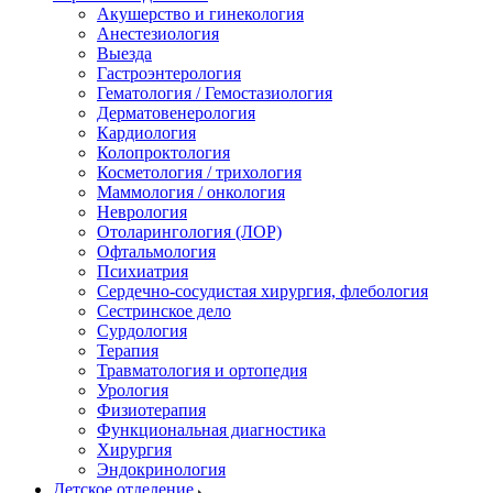
Акушерство и гинекология
Анестезиология
Выезда
Гастроэнтерология
Гематология / Гемостазиология
Дерматовенерология
Кардиология
Колопроктология
Косметология / трихология
Маммология / онкология
Неврология
Отоларингология (ЛОР)
Офтальмология
Психиатрия
Сердечно-сосудистая хирургия, флебология
Сестринское дело
Сурдология
Терапия
Травматология и ортопедия
Урология
Физиотерапия
Функциональная диагностика
Хирургия
Эндокринология
Детское отделение