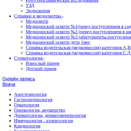
Рентгенографические исследования
УЗД
Эндоскопия
Справки и медосмотры
Медосмотр
Медицинский осмотр №1(перед поступлением в сад
Медицинский осмотр №2 (перед поступлением в шк
Медицинский осмотр №3 (абитуриенты.поступлени
Медицинский осмотр дети 1мес
Справка водительская (медкомиссия) категория А,
Справка водительская (медкомиссия) категория С,Д
Стоматология
Взрослый прием
Детский прием
Онлайн-запись
Врачи
Анестезиология
Гастроэнтерология
Гематология
Гинекология, акушерство
Дерматология, дерматовенерология
Иммунология - аллергология
Кардиология