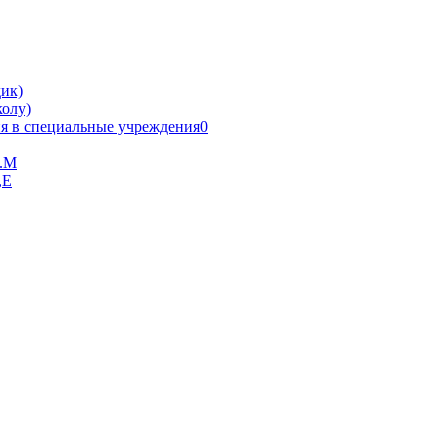
ик)
олу)
я в специальные учреждения0
В.М
,Е