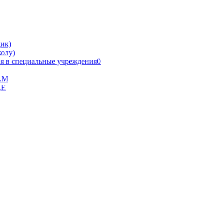
ик)
олу)
я в специальные учреждения0
В.М
,Е