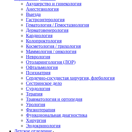
Акушерство и гинекология
Анестезиология
Выезда
Гастроэнтерология
Гематология / Гемостазиология
Дерматовенерология
Кардиология
Колопроктология
Косметология / трихология
Маммология / онкология
Неврология
Отоларингология (ЛОР)
Офтальмология
Психиатрия
Сердечно-сосудистая хирургия, флебология
Сестринское дело
Сурдология
Терапия
Травматология и ортопедия
Урология
Физиотерапия
Функциональная диагностика
Хирургия
Эндокринология
Детское отделение