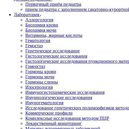
Первичный приём педиатра
прием педиатра с заполнением санаторно-курортно
Лаборатория
Аллергология
Биохимия крови
Биохимия мочи
Витамины, жирные кислоты
Гематология
Гемостаз
Генетическое исследование
Гистологические исследования
Гистологические исследования пункционного мате
Гомеостаз
Гормоны крови
Гормоны мочи
Гормоны слюны
Изосерология
Иммуногистохимические исследования
Имуннологические исследования
Имуногематология
Исследование генетических полиморфизмов метод
Коммерческие профили
Комплексные исследования методом ПЦР
Лекарственный мониторинг
Маркеры аутоиммунных заболеваний