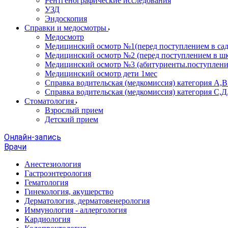
Рентгенографические исследования
УЗД
Эндоскопия
Справки и медосмотры
Медосмотр
Медицинский осмотр №1(перед поступлением в сад
Медицинский осмотр №2 (перед поступлением в шк
Медицинский осмотр №3 (абитуриенты.поступлени
Медицинский осмотр дети 1мес
Справка водительская (медкомиссия) категория А,
Справка водительская (медкомиссия) категория С,Д
Стоматология
Взрослый прием
Детский прием
Онлайн-запись
Врачи
Анестезиология
Гастроэнтерология
Гематология
Гинекология, акушерство
Дерматология, дерматовенерология
Иммунология - аллергология
Кардиология