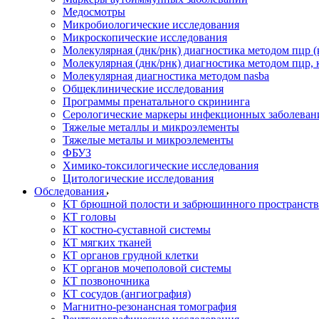
Медосмотры
Микробиологические исследования
Микроскопические исследования
Молекулярная (днк/рнк) диагностика методом пцр (
Молекулярная (днк/рнк) диагностика методом пцр, 
Молекулярная диагностика методом nasba
Общеклинические исследования
Программы пренатального скрининга
Серологические маркеры инфекционных заболеван
Тяжелые металлы и микроэлементы
Тяжелые металы и микроэлементы
ФБУЗ
Химико-токсилогические исследования
Цитологические исследования
Обследования
КТ брюшной полости и забрюшинного пространств
КТ головы
КТ костно-суставной системы
КТ мягких тканей
КТ органов грудной клетки
КТ органов мочеполовой системы
КТ позвоночника
КТ сосудов (ангиография)
Магнитно-резонансная томография