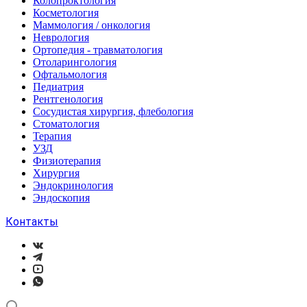
Колопроктология
Косметология
Маммология / онкология
Неврология
Ортопедия - травматология
Отоларингология
Офтальмология
Педиатрия
Рентгенология
Сосудистая хирургия, флебология
Стоматология
Терапия
УЗД
Физиотерапия
Хирургия
Эндокринология
Эндоскопия
Контакты