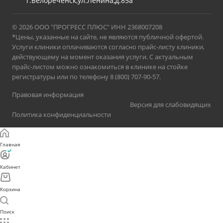
г.Белореченск,ул.Ленина,д.85а
© 2026 ООО "ПРОГРЕСС ПЛЮС" ИНН 2368007208
*Цены, указанные на сайте, не являются публичной офертой.
Услуги клиники оплачиваются согласно прайс-листу клиники,
действующему на момент оказания услуги. С актуальным
прайс-листом можно ознакомиться в клинике на стойке
регистратуры или по телефону 8 (800) 707-90-57.
Правовая информация
Версия для слабовидящих
Политика конфиденциальности
Главная
Кабинет
Корзина
Поиск