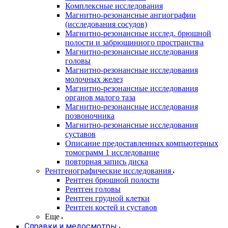
Комплексные исследования
Магнитно-резонансные ангиографии
(исследования сосудов)
Магнитно-резонансные исслед. брюшной
полости и забрюшинного пространства
Магнитно-резонансные исследования
головы
Магнитно-резонансные исследования
молочных желез
Магнитно-резонансные исследования
органов малого таза
Магнитно-резонансные исследования
позвоночника
Магнитно-резонансные исследования
суставов
Описание предоставленных компьютерных
томограмм 1 исследование
повторная запись диска
Рентгенографические исследования
Рентген брюшной полости
Рентген головы
Рентген грудной клетки
Рентген костей и суставов
Еще
Справки и медосмотры