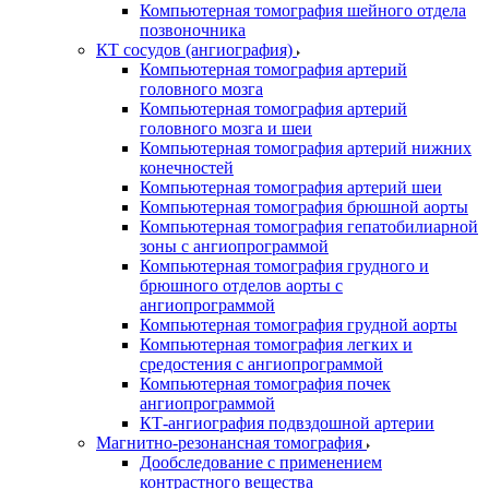
Компьютерная томография шейного отдела
позвоночника
КТ сосудов (ангиография)
Компьютерная томография артерий
головного мозга
Компьютерная томография артерий
головного мозга и шеи
Компьютерная томография артерий нижних
конечностей
Компьютерная томография артерий шеи
Компьютерная томография брюшной аорты
Компьютерная томография гепатобилиарной
зоны с ангиопрограммой
Компьютерная томография грудного и
брюшного отделов аорты с
ангиопрограммой
Компьютерная томография грудной аорты
Компьютерная томография легких и
средостения с ангиопрограммой
Компьютерная томография почек
ангиопрограммой
КТ-ангиография подвздошной артерии
Магнитно-резонансная томография
Дообследование с применением
контрастного вещества