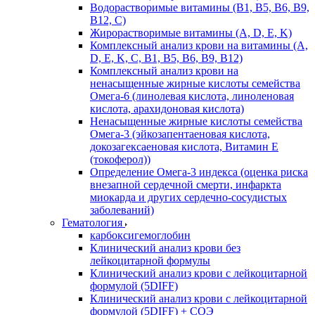
Водорастворимые витамины (B1, B5, B6, В9,
В12, С)
Жирорастворимые витамины (A, D, E, K)
Комплексный анализ крови на витамины (A,
D, E, K, C, B1, B5, B6, В9, B12)
Комплексный анализ крови на
ненасыщенные жирные кислоты семейства
Омега-6 (линолевая кислота, линоленовая
кислота, арахидоновая кислота)
Ненасыщенные жирные кислоты семейства
Омега-3 (эйкозапентаеновая кислота,
докозагексаеновая кислота, Витамин E
(токоферол))
Определение Омега-3 индекса (оценка риска
внезапной сердечной смерти, инфаркта
миокарда и других сердечно-сосудистых
заболеваний)
Гематология
карбоксигемоглобин
Клинический анализ крови без
лейкоцитарной формулы
Клинический анализ крови с лейкоцитарной
формулой (5DIFF)
Клинический анализ крови с лейкоцитарной
формулой (5DIFF) + СОЭ