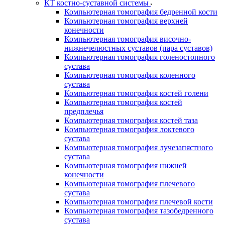
КТ костно-суставной системы
Компьютерная томография бедренной кости
Компьютерная томография верхней
конечности
Компьютерная томография височно-
нижнечелюстных суставов (пара суставов)
Компьютерная томография голеностопного
сустава
Компьютерная томография коленного
сустава
Компьютерная томография костей голени
Компьютерная томография костей
предплечья
Компьютерная томография костей таза
Компьютерная томография локтевого
сустава
Компьютерная томография лучезапястного
сустава
Компьютерная томография нижней
конечности
Компьютерная томография плечевого
сустава
Компьютерная томография плечевой кости
Компьютерная томография тазобедренного
сустава