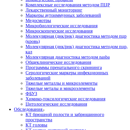
Комплексные исследования методом ПЦР
Лекарственный мониторинг
Маркеры аутоиммунных заболеваний
Медосмотры
Микробиологические исследования
Микроскопические исследования
Молекулярная (днк/рнк) диагностика методом пцр
(кровь)
Молекулярная (днк/рнк) диагностика методом пцр,
кал
Молекулярная диагностика методом nasba
Общеклинические исследования
Программы пренатального скрининга
Серологические маркеры инфекционных
заболеваний
Тяжелые металлы и микроэлементы
Тяжелые металы и микроэлементы
ФБУЗ
Химико-токсилогические исследования
Цитологические исследования
Обследования
КТ брюшной полости и забрюшинного
пространства
КТ головы