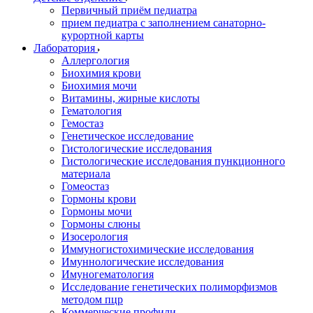
Первичный приём педиатра
прием педиатра с заполнением санаторно-
курортной карты
Лаборатория
Аллергология
Биохимия крови
Биохимия мочи
Витамины, жирные кислоты
Гематология
Гемостаз
Генетическое исследование
Гистологические исследования
Гистологические исследования пункционного
материала
Гомеостаз
Гормоны крови
Гормоны мочи
Гормоны слюны
Изосерология
Иммуногистохимические исследования
Имуннологические исследования
Имуногематология
Исследование генетических полиморфизмов
методом пцр
Коммерческие профили