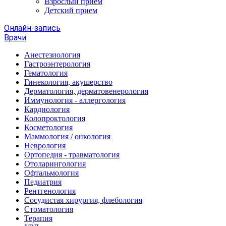
Взрослый прием
Детский прием
Онлайн-запись
Врачи
Анестезиология
Гастроэнтерология
Гематология
Гинекология, акушерство
Дерматология, дерматовенерология
Иммунология - аллергология
Кардиология
Колопроктология
Косметология
Маммология / онкология
Неврология
Ортопедия - травматология
Отоларингология
Офтальмология
Педиатрия
Рентгенология
Сосудистая хирургия, флебология
Стоматология
Терапия