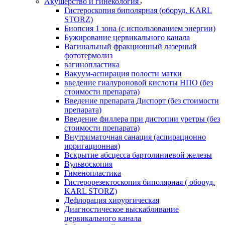
Акушерство и гинекология
Гистероскопия биполярная (оборуд. KARL
STORZ)
Биопсия 1 зона (с использованием энергии)
Бужирование цервикального канала
Вагинальный фракционный лазерный
фототермолиз
вагинопластика
Вакуум-аспирация полости матки
введение гиалуроновой кислоты НПО (без
стоимости препарата)
Введение препарата Диспорт (без стоимости
препарата)
Введение филлера при дистопии уретры (без
стоимости препарата)
Внутриматочная санация (аспирационно
ирригационная)
Вскрытие абсцесса бартолиниевой железы
Вульвоскопия
Гименопластика
Гистерорезектоскопия биполярная ( оборуд.
KARL STORZ)
Дефлорация хирургическая
Диагностическое выскабливание
цервикального канала