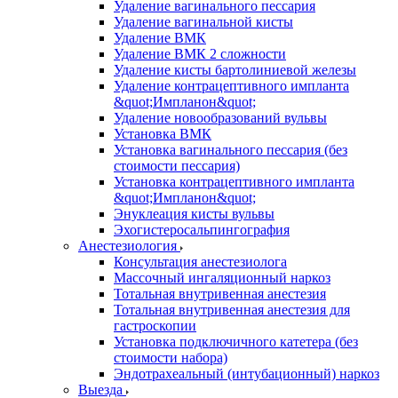
Удаление вагинального пессария
Удаление вагинальной кисты
Удаление ВМК
Удаление ВМК 2 сложности
Удаление кисты бартолиниевой железы
Удаление контрацептивного импланта
&quot;Импланон&quot;
Удаление новообразований вульвы
Установка ВМК
Установка вагинального пессария (без
стоимости пессария)
Установка контрацептивного импланта
&quot;Импланон&quot;
Энуклеация кисты вульвы
Эхогистеросальпингография
Анестезиология
Консультация анестезиолога
Массочный ингаляционный наркоз
Тотальная внутривенная анестезия
Тотальная внутривенная анестезия для
гастроскопии
Установка подключичного катетера (без
стоимости набора)
Эндотрахеальный (интубационный) наркоз
Выезда