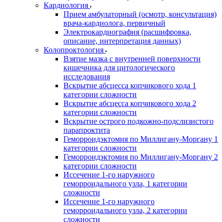
Кардиология
Прием амбулаторный (осмотр, консультация)
врача-кардиолога, первичный
Электрокардиография (расшифровка,
описание, интерпретация данных)
Колопроктология
Взятие мазка с внутренней поверхности
кишечника для цитологического
исследования
Вскрытие абсцесса копчикового хода 1
категории сложности
Вскрытие абсцесса копчикового хода 2
категории сложности
Вскрытие острого подкожно-подслизистого
парапроктита
Геморроидэктомия по Миллигану-Моргану 1
категории сложности
Геморроидэктомия по Миллигану-Моргану 2
категории сложности
Иссечение 1-го наружного
геморроидального узла, 1 категории
сложности
Иссечение 1-го наружного
геморроидального узла, 2 категории
сложности