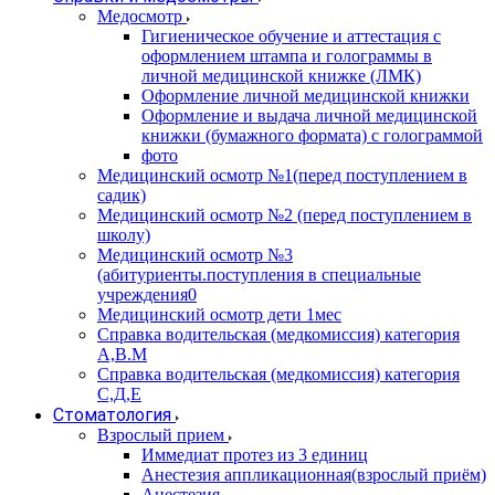
Медосмотр
Гигиеническое обучение и аттестация с
оформлением штампа и голограммы в
личной медицинской книжке (ЛМК)
Оформление личной медицинской книжки
Оформление и выдача личной медицинской
книжки (бумажного формата) с голограммой
фото
Медицинский осмотр №1(перед поступлением в
садик)
Медицинский осмотр №2 (перед поступлением в
школу)
Медицинский осмотр №3
(абитуриенты.поступления в специальные
учреждения0
Медицинский осмотр дети 1мес
Справка водительская (медкомиссия) категория
А,В.М
Справка водительская (медкомиссия) категория
С,Д,Е
Стоматология
Взрослый прием
Иммедиат протез из 3 единиц
Анестезия аппликационная(взрослый приём)
Анестезия