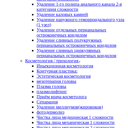
Удаление 1-го полипа анального канала 2-я
категория сложности
Удаление каловых камней
Удаление наружного геморроидального узла
(1 узел)
Удаление отдельных перианальных
остроконечных кондилом
Удаление сливных полукружных
перианальных остроконечных кондилом
Удаление сливных циркулярных
перианальных остроконечных кондилом
Косметология / трихология
Иньекционная косметология
Контурная пластика:
Эстетическая косметология
мезотерапия головы
Плазма головы
плазмолифтинг
Приём врача косметолога
Сепарация
Удаление миллиумов(жировиков)
фотодермолиз
Чистка лица медицинская 1 сложности
Чистка лица механическая 1 сложности
Чистка лица механическая 2 сложности