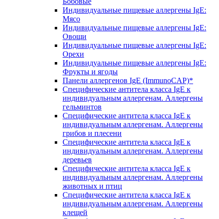
Бобовые
Индивидуальные пищевые аллергены IgE:
Мясо
Индивидуальные пищевые аллергены IgE:
Овощи
Индивидуальные пищевые аллергены IgE:
Орехи
Индивидуальные пищевые аллергены IgE:
Фрукты и ягоды
Панели аллергенов IgE (ImmunoCAP)*
Специфические антитела класса IgE к
индивидуальным аллергенам. Аллергены
гельминтов
Специфические антитела класса IgE к
индивидуальным аллергенам. Аллергены
грибов и плесени
Специфические антитела класса IgE к
индивидуальным аллергенам. Аллергены
деревьев
Специфические антитела класса IgE к
индивидуальным аллергенам. Аллергены
животных и птиц
Специфические антитела класса IgE к
индивидуальным аллергенам. Аллергены
клещей