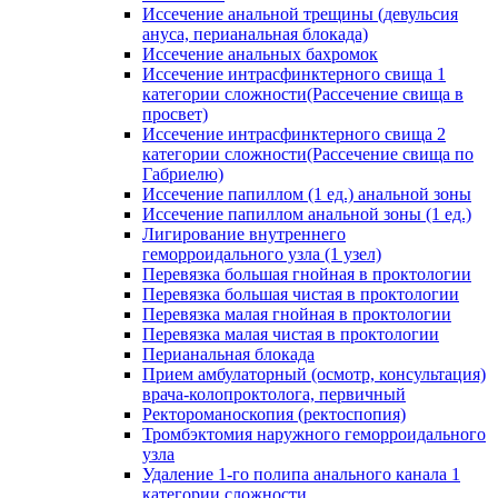
Иссечение анальной трещины (девульсия
ануса, перианальная блокада)
Иссечение анальных бахромок
Иссечение интрасфинктерного свища 1
категории сложности(Рассечение свища в
просвет)
Иссечение интрасфинктерного свища 2
категории сложности(Рассечение свища по
Габриелю)
Иссечение папиллом (1 ед.) анальной зоны
Иссечение папиллом анальной зоны (1 ед.)
Лигирование внутреннего
геморроидального узла (1 узел)
Перевязка большая гнойная в проктологии
Перевязка большая чистая в проктологии
Перевязка малая гнойная в проктологии
Перевязка малая чистая в проктологии
Перианальная блокада
Прием амбулаторный (осмотр, консультация)
врача-колопроктолога, первичный
Ректороманоскопия (ректоспопия)
Тромбэктомия наружного геморроидального
узла
Удаление 1-го полипа анального канала 1
категории сложности