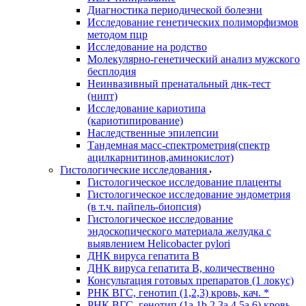
Диагностика периодической болезни
Исследование генетических полиморфизмов
методом пцр
Исследование на родство
Молекулярно-генетический анализ мужского
бесплодия
Неинвазивный пренатальный днк-тест
(нипт)
Исследование кариотипа
(кариотипирование)
Наследственные эпилепсии
Тандемная масс-спектрометрия(спектр
ацилкарнитинов,аминокислот)
Гистологические исследования
Гистологическое исследование плаценты
Гистологическое исследование эндометрия
(в т.ч. пайпель-биопсия)
Гистологическое исследование
эндоскопического материала желудка с
выявлением Helicobacter pylori
ДНК вируса гепатита B
ДНК вируса гепатита B, количественно
Консультация готовых препаратов (1 локус)
РНК ВГC, генотип (1,2,3) кровь, кач. *
РНК ВГC, генотип (1a,1b,2,3a,4,5a,6) кровь,