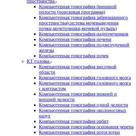
пространства
Компьютерная томография брюшной
полости (поисковая программа)
Компьютерная томография забрюшинного
пространства(система мочевыведения
почки,мочеточники,мочевой пузырь)
Компьютерная томография надпочечников
Компьютерная томография печени
Компьютерная томография поджелудочной
железы
Компьютерная томография почек
КТ головы
Компьютерная томография височной
области
Компьютерная томография головного мозга
Компьютерная томография головного мозга
с контрастом
Компьютерная томография нижней и
верхней челюсти
Компьютерная томография одной челюсти
Компьютерная томография околоносовых
пазух
Компьютерная томография орбит
Компьютерная томография основания черепа
Компьютерная томография ротоглотки