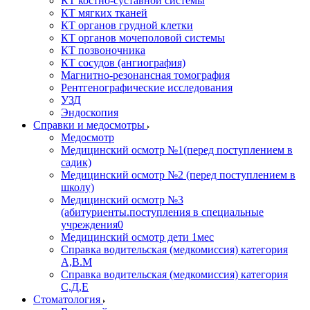
КТ костно-суставной системы
КТ мягких тканей
КТ органов грудной клетки
КТ органов мочеполовой системы
КТ позвоночника
КТ сосудов (ангиография)
Магнитно-резонансная томография
Рентгенографические исследования
УЗД
Эндоскопия
Справки и медосмотры
Медосмотр
Медицинский осмотр №1(перед поступлением в
садик)
Медицинский осмотр №2 (перед поступлением в
школу)
Медицинский осмотр №3
(абитуриенты.поступления в специальные
учреждения0
Медицинский осмотр дети 1мес
Справка водительская (медкомиссия) категория
А,В.М
Справка водительская (медкомиссия) категория
С,Д,Е
Стоматология