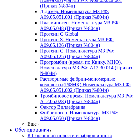
Номенклатура МЗ РФ: A09.05.029.001
(Приказ №804н)
Д-димер. Номенклатура МЗ РФ:
A09.05.051.001 (Приказ №804н)
Плазминоген. Номенклатура МЗ РФ:
A09.05.048 (Приказ №804н)
Протеин C Global
Протеин S. Номенклатура МЗ РФ:
A09.05.126 (Приказ №804н)
Протеин С. Номенклатура МЗ РФ:
A09.05.125 (Приказ №804н)
Протромбин (время, по Квику, МНО).
Номенклатура МЗ РФ: A12.30.014 (Приказ
№804н)
Растворимые фибрин-мономерные
комплексы(РФМК) Номенклатура МЗ РФ:
A09.05.051.002 (Приказ №804н)
Тромбиновое время. Номенклатура МЗ РФ:
A12.05.028 (Приказ №804н)
Фактор Виллебранда
Фибриноген. Номенклатура МЗ РФ:
A09.05.050 (Приказ №804н)
Еще
Обследования
КТ брюшной полости и забрюшинного