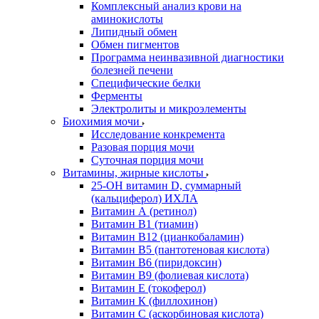
Комплексный анализ крови на
аминокислоты
Липидный обмен
Обмен пигментов
Программа неинвазивной диагностики
болезней печени
Специфические белки
Ферменты
Электролиты и микроэлементы
Биохимия мочи
Исследование конкремента
Разовая порция мочи
Суточная порция мочи
Витамины, жирные кислоты
25-OH витамин D, суммарный
(кальциферол) ИХЛА
Витамин А (ретинол)
Витамин В1 (тиамин)
Витамин В12 (цианкобаламин)
Витамин В5 (пантотеновая кислота)
Витамин В6 (пиридоксин)
Витамин В9 (фолиевая кислота)
Витамин Е (токоферол)
Витамин К (филлохинон)
Витамин С (аскорбиновая кислота)