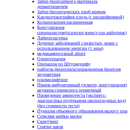
Забор биопсийного материала
дерматопанчем
Забор биологических проб врачом
Кардиотокография плода (с расшифровкой)
Кольпоскопия расширенная
Консультация
специалистов(психолог,юрист,соц.работник)
Лабиопластика
Лечение заболеваний слизистых, кожи с
использованием энергии (1 зона)
медикаментозный аборт
Озонотерапия
Операция по Штурмдорфу
пайпель-биопсия/аспирационная биопсия
эндометрия
плазмолифтинг
Прием амбулаторный (осмотр, консультация)
акушера-гинеколога первичный
Проведение амниотеста (экспресс-
диагностика подтекания околоплодных вод)
(без стоимости теста)
Пункция объемного образования малого таза
Серкляж шейки матки
Скретчинг
Снятие швов