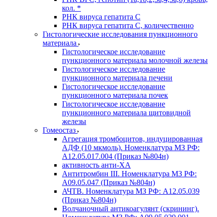
кол. *
РНК вируса гепатита C
РНК вируса гепатита C, количественно
Гистологические исследования пункционного
материала
Гистологическое исследование
пункционного материала молочной железы
Гистологическое исследование
пункционного материала печени
Гистологическое исследование
пункционного материала почек
Гистологическое исследование
пункционного материала щитовидной
железы
Гомеостаз
Агрегация тромбоцитов, индуцированная
АДФ (10 мкмоль). Номенклатура МЗ РФ:
A12.05.017.004 (Приказ №804н)
активность анти-ХА
Антитромбин III. Номенклатура МЗ РФ:
A09.05.047 (Приказ №804н)
АЧТВ. Номенклатура МЗ РФ: A12.05.039
(Приказ №804н)
Волчаночный антикоагулянт (скрининг).