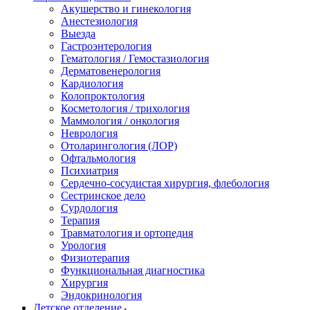
Акушерство и гинекология
Анестезиология
Выезда
Гастроэнтерология
Гематология / Гемостазиология
Дерматовенерология
Кардиология
Колопроктология
Косметология / трихология
Маммология / онкология
Неврология
Отоларингология (ЛОР)
Офтальмология
Психиатрия
Сердечно-сосудистая хирургия, флебология
Сестринское дело
Сурдология
Терапия
Травматология и ортопедия
Урология
Физиотерапия
Функциональная диагностика
Хирургия
Эндокринология
Детское отделение