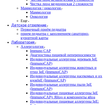
Чистка лица медицинская 2 сложности
Маммология / онкология
Маммология
Онкология
Еще
Детское отделение
Первичный приём педиатра
прием педиатра с заполнением санаторно-
курортной карты
Лаборатория
Аллергология
Immuno CAP
Диагностика пищевой непереносимости
Индивидуальные аллергены деревьев IgE
(ImmunoCAP)
Индивидуальные аллергены животных и
птиц IgE (ImmunoCAP)
Индивидуальные аллергены насекомых и их
ядовIgE (ImmunoCAP)
Индивидуальные аллергены пыли IgE
(ImmunoCAP)
Индивидуальные пищевые аллергены IgE
(ImmunoCAP): Яйцо и компоненты яйца
Индивидуальные пищевые аллергены IgE: