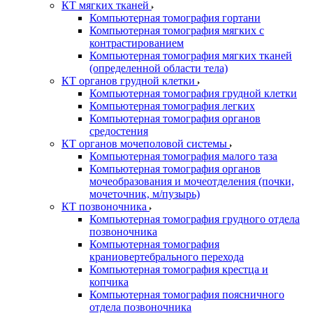
КТ мягких тканей
Компьютерная томография гортани
Компьютерная томография мягких с
контрастированием
Компьютерная томография мягких тканей
(определенной области тела)
КТ органов грудной клетки
Компьютерная томография грудной клетки
Компьютерная томография легких
Компьютерная томография органов
средостения
КТ органов мочеполовой системы
Компьютерная томография малого таза
Компьютерная томография органов
мочеобразования и мочеотделения (почки,
мочеточник, м/пузырь)
КТ позвоночника
Компьютерная томография грудного отдела
позвоночника
Компьютерная томография
краниовертебрального перехода
Компьютерная томография крестца и
копчика
Компьютерная томография поясничного
отдела позвоночника