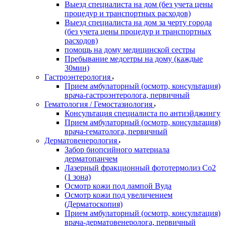
Выезд специалиста на дом (без учета цены
процедур и транспортных расходов)
Выезд специалиста на дом за черту города
(без учета цены процедур и транспортных
расходов)
помощь на дому медицинской сестры
Пребывание медсетры на дому (каждые
30мин)
Гастроэнтерология
Прием амбулаторный (осмотр, консультация)
врача-гастроэнтеролога, первичный
Гематология / Гемостазиология
Консультация специалиста по антиэйджингу
Прием амбулаторный (осмотр, консультация)
врача-гематолога, первичный
Дерматовенерология
Забор биопсийного материала
дерматопанчем
Лазерный фракционный фототермолиз Со2
(1 зона)
Осмотр кожи под лампой Вуда
Осмотр кожи под увеличением
(Дерматоскопия)
Прием амбулаторный (осмотр, консультация)
врача-дерматовенеролога, первичный