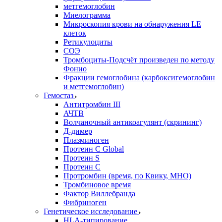
метгемоглобин
Миелограмма
Микроскопия крови на обнаружения LE
клеток
Ретикулоциты
СОЭ
Тромбоциты-Подсчёт произведен по методу
Фонио
Фракции гемоглобина (карбоксигемоглобин
и метгемоглобин)
Гемостаз
Антитромбин III
АЧТВ
Волчаночный антикоагулянт (скрининг)
Д-димер
Плазминоген
Протеин C Global
Протеин S
Протеин С
Протромбин (время, по Квику, МНО)
Тромбиновое время
Фактор Виллебранда
Фибриноген
Генетическое исследование
HLA-типирование