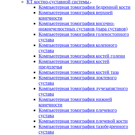
КТ костно-суставной системы
Компьютерная томография бедренной кости
Компьютерная томография верхней
конечности
Компьютерная томография височно-
нижнечелюстных суставов (пара суставов)
Компьютерная томография голеностопного
сустава
Компьютерная томография коленного
сустава
Компьютерная томография костей голени
Компьютерная томография костей
предплечья
Компьютерная томография костей таза
Компьютерная томография локтевого
сустава
Компьютерная томография лучезапястного
сустава
Компьютерная томография нижней
конечности
Компьютерная томография плечевого
сустава
Компьютерная томография плечевой кости
Компьютерная томография тазобедренного
сустава