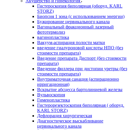
Акушерство и гинекология
Гистероскопия биполярная (оборуд. KARL
STORZ)
Биопсия 1 зона (с использованием энергии)
Бужирование цервикального канала
Вагинальный фракционный лазерный
фототермолиз
вагинопластика
Вакуум-аспирация полости матки
введение гиалуроновой кислоты НПО (без
стоимости препарата)
Введение препарата Диспорт (без стоимости
препарата)
Введение филлера при дистопии уретры (без
стоимости препарата)
Внутриматочная санация (аспирационно
ирригационная)
Вскрытие абсцесса бартолиниевой железы
Вульвоскопия
Гименопластика
Гистерорезектоскопия биполярная ( оборуд.
KARL STORZ)
Дефлорация хирургическая
Диагностическое выскабливание
цервикального канала