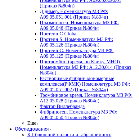
Номенклатура МЗ РФ: A09.05.029.001
(Приказ №804н)
Д-димер. Номенклатура МЗ РФ:
A09.05.051.001 (Приказ №804н)
Плазминоген. Номенклатура МЗ РФ:
A09.05.048 (Приказ №804н)
Протеин C Global
Протеин S. Номенклатура МЗ РФ:
A09.05.126 (Приказ №804н)
Протеин С. Номенклатура МЗ РФ:
A09.05.125 (Приказ №804н)
Протромбин (время, по Квику, МНО).
Номенклатура МЗ РФ: A12.30.014 (Приказ
№804н)
Растворимые фибрин-мономерные
комплексы(РФМК) Номенклатура МЗ РФ:
A09.05.051.002 (Приказ №804н)
Тромбиновое время. Номенклатура МЗ РФ:
A12.05.028 (Приказ №804н)
Фактор Виллебранда
Фибриноген. Номенклатура МЗ РФ:
A09.05.050 (Приказ №804н)
Еще
Обследования
КТ брюшной полости и забрюшинного