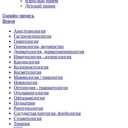
Взрослый прием
Детский прием
Онлайн-запись
Врачи
Анестезиология
Гастроэнтерология
Гематология
Гинекология, акушерство
Дерматология, дерматовенерология
Иммунология - аллергология
Кардиология
Колопроктология
Косметология
Маммология / онкология
Неврология
Ортопедия - травматология
Отоларингология
Офтальмология
Педиатрия
Рентгенология
Сосудистая хирургия, флебология
Стоматология
Терапия