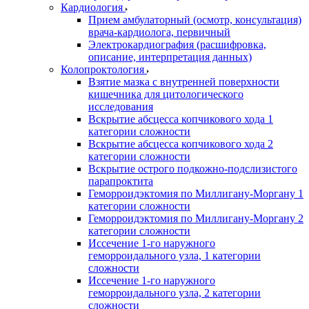
Кардиология
Прием амбулаторный (осмотр, консультация)
врача-кардиолога, первичный
Электрокардиография (расшифровка,
описание, интерпретация данных)
Колопроктология
Взятие мазка с внутренней поверхности
кишечника для цитологического
исследования
Вскрытие абсцесса копчикового хода 1
категории сложности
Вскрытие абсцесса копчикового хода 2
категории сложности
Вскрытие острого подкожно-подслизистого
парапроктита
Геморроидэктомия по Миллигану-Моргану 1
категории сложности
Геморроидэктомия по Миллигану-Моргану 2
категории сложности
Иссечение 1-го наружного
геморроидального узла, 1 категории
сложности
Иссечение 1-го наружного
геморроидального узла, 2 категории
сложности