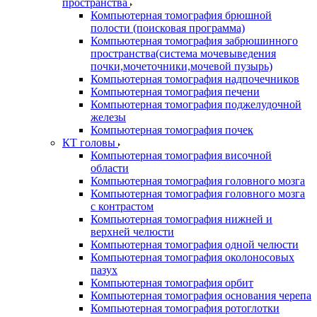
пространства
Компьютерная томография брюшной
полости (поисковая программа)
Компьютерная томография забрюшинного
пространства(система мочевыведения
почки,мочеточники,мочевой пузырь)
Компьютерная томография надпочечников
Компьютерная томография печени
Компьютерная томография поджелудочной
железы
Компьютерная томография почек
КТ головы
Компьютерная томография височной
области
Компьютерная томография головного мозга
Компьютерная томография головного мозга
с контрастом
Компьютерная томография нижней и
верхней челюсти
Компьютерная томография одной челюсти
Компьютерная томография околоносовых
пазух
Компьютерная томография орбит
Компьютерная томография основания черепа
Компьютерная томография ротоглотки