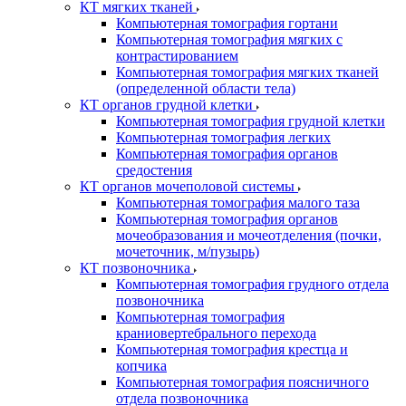
КТ мягких тканей
Компьютерная томография гортани
Компьютерная томография мягких с
контрастированием
Компьютерная томография мягких тканей
(определенной области тела)
КТ органов грудной клетки
Компьютерная томография грудной клетки
Компьютерная томография легких
Компьютерная томография органов
средостения
КТ органов мочеполовой системы
Компьютерная томография малого таза
Компьютерная томография органов
мочеобразования и мочеотделения (почки,
мочеточник, м/пузырь)
КТ позвоночника
Компьютерная томография грудного отдела
позвоночника
Компьютерная томография
краниовертебрального перехода
Компьютерная томография крестца и
копчика
Компьютерная томография поясничного
отдела позвоночника