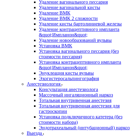
Удаление вагинального пессария
Удаление вагинальной кисты
Удаление ВМК
Удаление ВМК 2 сложности
Удаление кисты бартолиниевой железы
Удаление контрацептивного импланта
&quot;Импланон&quot;
Удаление новообразований вульвы
Установка ВМК
Установка вагинального пессария (без
стоимости пессария)
Установка контрацептивного импланта
&quot;Импланон&quot;
Энуклеация кисты вульвы
Эхогистеросальпингография
Анестезиология
Консультация анестезиолога
Массочный ингаляционный наркоз
Тотальная внутривенная анестезия
Тотальная внутривенная анестезия для
гастроскопии
Установка подключичного катетера (без
стоимости набора)
Эндотрахеальный (интубационный) наркоз
Выезда