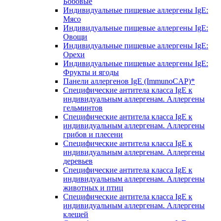
Бобовые
Индивидуальные пищевые аллергены IgE:
Мясо
Индивидуальные пищевые аллергены IgE:
Овощи
Индивидуальные пищевые аллергены IgE:
Орехи
Индивидуальные пищевые аллергены IgE:
Фрукты и ягоды
Панели аллергенов IgE (ImmunoCAP)*
Специфические антитела класса IgE к
индивидуальным аллергенам. Аллергены
гельминтов
Специфические антитела класса IgE к
индивидуальным аллергенам. Аллергены
грибов и плесени
Специфические антитела класса IgE к
индивидуальным аллергенам. Аллергены
деревьев
Специфические антитела класса IgE к
индивидуальным аллергенам. Аллергены
животных и птиц
Специфические антитела класса IgE к
индивидуальным аллергенам. Аллергены
клещей