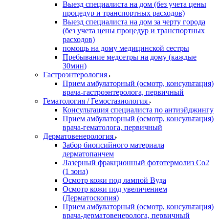
Выезд специалиста на дом (без учета цены
процедур и транспортных расходов)
Выезд специалиста на дом за черту города
(без учета цены процедур и транспортных
расходов)
помощь на дому медицинской сестры
Пребывание медсетры на дому (каждые
30мин)
Гастроэнтерология
Прием амбулаторный (осмотр, консультация)
врача-гастроэнтеролога, первичный
Гематология / Гемостазиология
Консультация специалиста по антиэйджингу
Прием амбулаторный (осмотр, консультация)
врача-гематолога, первичный
Дерматовенерология
Забор биопсийного материала
дерматопанчем
Лазерный фракционный фототермолиз Со2
(1 зона)
Осмотр кожи под лампой Вуда
Осмотр кожи под увеличением
(Дерматоскопия)
Прием амбулаторный (осмотр, консультация)
врача-дерматовенеролога, первичный