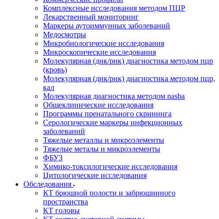
Комплексные исследования методом ПЦР
Лекарственный мониторинг
Маркеры аутоиммунных заболеваний
Медосмотры
Микробиологические исследования
Микроскопические исследования
Молекулярная (днк/рнк) диагностика методом пцр
(кровь)
Молекулярная (днк/рнк) диагностика методом пцр,
кал
Молекулярная диагностика методом nasba
Общеклинические исследования
Программы пренатального скрининга
Серологические маркеры инфекционных
заболеваний
Тяжелые металлы и микроэлементы
Тяжелые металы и микроэлементы
ФБУЗ
Химико-токсилогические исследования
Цитологические исследования
Обследования
КТ брюшной полости и забрюшинного
пространства
КТ головы