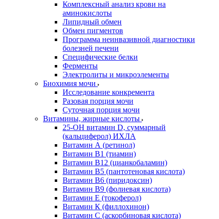
Комплексный анализ крови на
аминокислоты
Липидный обмен
Обмен пигментов
Программа неинвазивной диагностики
болезней печени
Специфические белки
Ферменты
Электролиты и микроэлементы
Биохимия мочи
Исследование конкремента
Разовая порция мочи
Суточная порция мочи
Витамины, жирные кислоты
25-OH витамин D, суммарный
(кальциферол) ИХЛА
Витамин А (ретинол)
Витамин В1 (тиамин)
Витамин В12 (цианкобаламин)
Витамин В5 (пантотеновая кислота)
Витамин В6 (пиридоксин)
Витамин В9 (фолиевая кислота)
Витамин Е (токоферол)
Витамин К (филлохинон)
Витамин С (аскорбиновая кислота)