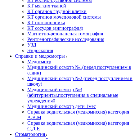
КТ костно-суставной системы
КТ мягких тканей
КТ органов грудной клетки
КТ органов мочеполовой системы
КТ позвоночника
КТ сосудов (ангиография)
Магнитно-резонансная томография
Рентгенографические исследования
УЗД
Эндоскопия
Справки и медосмотры
Медосмотр
Медицинский осмотр №1(перед поступлением в
садик)
Медицинский осмотр №2 (перед поступлением в
школу)
Медицинский осмотр №3
(абитуриенты.поступления в специальные
учреждения0
Медицинский осмотр дети 1мес
Справка водительская (медкомиссия) категория
А,В.М
Справка водительская (медкомиссия) категория
С,Д,Е
Стоматология