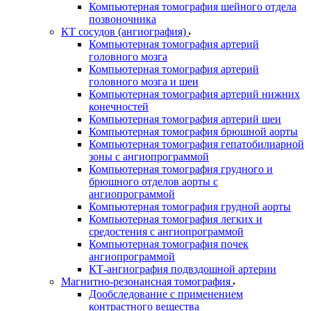
Компьютерная томография шейного отдела
позвоночника
КТ сосудов (ангиография)
Компьютерная томография артерий
головного мозга
Компьютерная томография артерий
головного мозга и шеи
Компьютерная томография артерий нижних
конечностей
Компьютерная томография артерий шеи
Компьютерная томография брюшной аорты
Компьютерная томография гепатобилиарной
зоны с ангиопрограммой
Компьютерная томография грудного и
брюшного отделов аорты с
ангиопрограммой
Компьютерная томография грудной аорты
Компьютерная томография легких и
средостения с ангиопрограммой
Компьютерная томография почек
ангиопрограммой
КТ-ангиография подвздошной артерии
Магнитно-резонансная томография
Дообследование с применением
контрастного вещества