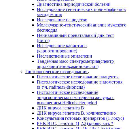
Диагностика периодической болезни
Исследование генетических полиморфизмов
методом пцр
Исследование на родство
Молекулярно-генетический анализ мужского
бесплодия
Неинвазивный пренатальный днк-тест
(нипт)
Исследование кариотипа
(кариотипирование)
Наследственные эпилепсии
Тандемная масс-спектрометрия(спектр
ацилкарнитинов,аминокислот)
Гистологические исследования
Гистологическое исследование плаценты
Гистологическое исследование эндометрия
(в т.ч. пайпель-биопсия)
Гистологическое исследование
эндоскопического материала желудка с
выявлением Helicobacter pylori
ДНК вируса гепатита B
ДНК вируса гепатита B, количественно
Консультация готовых препаратов (1 локус)
РНК ВГC, генотип (1,2,3) кровь, кач. *
РНК ВГC, генотип (1a,1b,2,3a,4,5a,6) кровь,