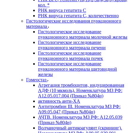
кол. *
РНК вируса гепатита C
РНК вируса гепатита C, количественно
Гистологические исследования пункционного
материала
Гистологическое исследование
пункционного материала молочной железы
Гистологическое исследование
пункционного материала печени
Гистологическое исследование
пункционного материала почек
Гистологическое исследование
пункционного материала щитовидной
железы
Гомеостаз
Агрегация тромбоцитов, индуцированная
АДФ (10 мкмоль). Номенклатура МЗ РФ:
A12.05.017.004 (Приказ №804н)
активность анти-ХА
Антитромбин III. Номенклатура МЗ РФ:
A09.05.047 (Приказ №804н)
АЧТВ. Номенклатура МЗ РФ: A12.05.039
(Приказ №804н)
Волчаночный антикоагулянт (скрининг).