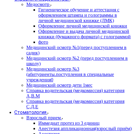
Медосмотр
Гигиеническое обучение и аттестация с
оформлением штампа и голограммы в
личной медицинской книжке (ЛМК)
Оформление личной медицинской книжки
Оформление и выдача личной медицинской
книжки (бумажного формата) с голограммой
фото
Медицинский осмотр №1(перед поступлением в
садик)
Медицинский осмотр №2 (перед поступлением в
школу)
Медицинский осмотр №3
(абитуриенты.поступления в специальные
учреждения0
Медицинский осмотр дети 1мес
Справка водительская (медкомиссия) категория
А,В.М
Справка водительская (медкомиссия) категория
С,Д,Е
Стоматология
Взрослый прием
Иммедиат протез из 3 единиц
Анестезия аппликационная(взрослый приём)
Анестезия