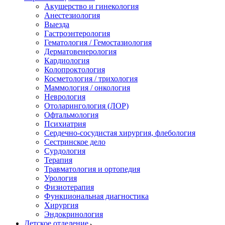
Акушерство и гинекология
Анестезиология
Выезда
Гастроэнтерология
Гематология / Гемостазиология
Дерматовенерология
Кардиология
Колопроктология
Косметология / трихология
Маммология / онкология
Неврология
Отоларингология (ЛОР)
Офтальмология
Психиатрия
Сердечно-сосудистая хирургия, флебология
Сестринское дело
Сурдология
Терапия
Травматология и ортопедия
Урология
Физиотерапия
Функциональная диагностика
Хирургия
Эндокринология
Детское отделение