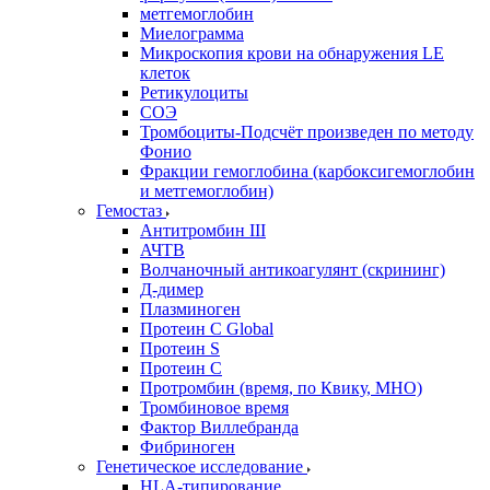
метгемоглобин
Миелограмма
Микроскопия крови на обнаружения LE
клеток
Ретикулоциты
СОЭ
Тромбоциты-Подсчёт произведен по методу
Фонио
Фракции гемоглобина (карбоксигемоглобин
и метгемоглобин)
Гемостаз
Антитромбин III
АЧТВ
Волчаночный антикоагулянт (скрининг)
Д-димер
Плазминоген
Протеин C Global
Протеин S
Протеин С
Протромбин (время, по Квику, МНО)
Тромбиновое время
Фактор Виллебранда
Фибриноген
Генетическое исследование
HLA-типирование