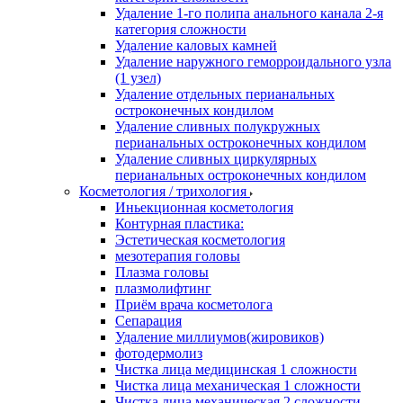
Удаление 1-го полипа анального канала 2-я
категория сложности
Удаление каловых камней
Удаление наружного геморроидального узла
(1 узел)
Удаление отдельных перианальных
остроконечных кондилом
Удаление сливных полукружных
перианальных остроконечных кондилом
Удаление сливных циркулярных
перианальных остроконечных кондилом
Косметология / трихология
Иньекционная косметология
Контурная пластика:
Эстетическая косметология
мезотерапия головы
Плазма головы
плазмолифтинг
Приём врача косметолога
Сепарация
Удаление миллиумов(жировиков)
фотодермолиз
Чистка лица медицинская 1 сложности
Чистка лица механическая 1 сложности
Чистка лица механическая 2 сложности