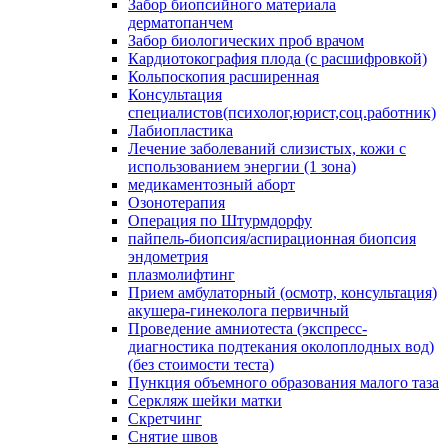
Забор биопсийного материала
дерматопанчем
Забор биологических проб врачом
Кардиотокография плода (с расшифровкой)
Кольпоскопия расширенная
Консультация
специалистов(психолог,юрист,соц.работник)
Лабиопластика
Лечение заболеваний слизистых, кожи с
использованием энергии (1 зона)
медикаментозный аборт
Озонотерапия
Операция по Штурмдорфу
пайпель-биопсия/аспирационная биопсия
эндометрия
плазмолифтинг
Прием амбулаторный (осмотр, консультация)
акушера-гинеколога первичный
Проведение амниотеста (экспресс-
диагностика подтекания околоплодных вод)
(без стоимости теста)
Пункция объемного образования малого таза
Серкляж шейки матки
Скретчинг
Снятие швов