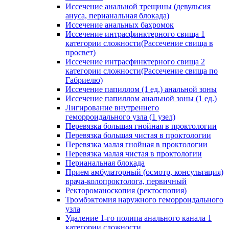
Иссечение анальной трещины (девульсия
ануса, перианальная блокада)
Иссечение анальных бахромок
Иссечение интрасфинктерного свища 1
категории сложности(Рассечение свища в
просвет)
Иссечение интрасфинктерного свища 2
категории сложности(Рассечение свища по
Габриелю)
Иссечение папиллом (1 ед.) анальной зоны
Иссечение папиллом анальной зоны (1 ед.)
Лигирование внутреннего
геморроидального узла (1 узел)
Перевязка большая гнойная в проктологии
Перевязка большая чистая в проктологии
Перевязка малая гнойная в проктологии
Перевязка малая чистая в проктологии
Перианальная блокада
Прием амбулаторный (осмотр, консультация)
врача-колопроктолога, первичный
Ректороманоскопия (ректоспопия)
Тромбэктомия наружного геморроидального
узла
Удаление 1-го полипа анального канала 1
категории сложности