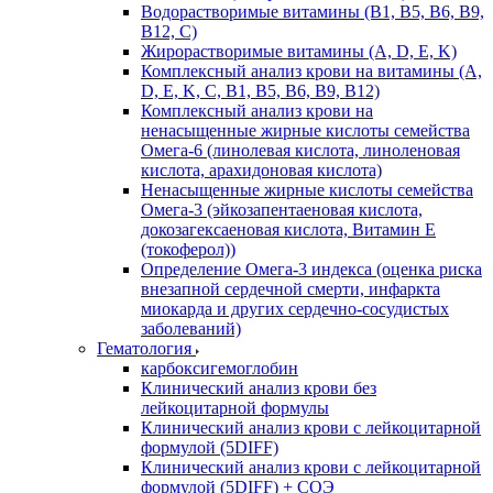
Водорастворимые витамины (B1, B5, B6, В9,
В12, С)
Жирорастворимые витамины (A, D, E, K)
Комплексный анализ крови на витамины (A,
D, E, K, C, B1, B5, B6, В9, B12)
Комплексный анализ крови на
ненасыщенные жирные кислоты семейства
Омега-6 (линолевая кислота, линоленовая
кислота, арахидоновая кислота)
Ненасыщенные жирные кислоты семейства
Омега-3 (эйкозапентаеновая кислота,
докозагексаеновая кислота, Витамин E
(токоферол))
Определение Омега-3 индекса (оценка риска
внезапной сердечной смерти, инфаркта
миокарда и других сердечно-сосудистых
заболеваний)
Гематология
карбоксигемоглобин
Клинический анализ крови без
лейкоцитарной формулы
Клинический анализ крови с лейкоцитарной
формулой (5DIFF)
Клинический анализ крови с лейкоцитарной
формулой (5DIFF) + СОЭ