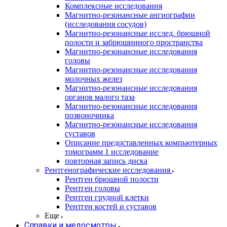
Комплексные исследования
Магнитно-резонансные ангиографии
(исследования сосудов)
Магнитно-резонансные исслед. брюшной
полости и забрюшинного пространства
Магнитно-резонансные исследования
головы
Магнитно-резонансные исследования
молочных желез
Магнитно-резонансные исследования
органов малого таза
Магнитно-резонансные исследования
позвоночника
Магнитно-резонансные исследования
суставов
Описание предоставленных компьютерных
томограмм 1 исследование
повторная запись диска
Рентгенографические исследования
Рентген брюшной полости
Рентген головы
Рентген грудной клетки
Рентген костей и суставов
Еще
Справки и медосмотры