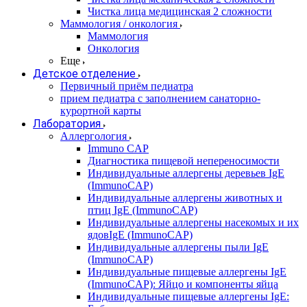
Чистка лица медицинская 2 сложности
Маммология / онкология
Маммология
Онкология
Еще
Детское отделение
Первичный приём педиатра
прием педиатра с заполнением санаторно-
курортной карты
Лаборатория
Аллергология
Immuno CAP
Диагностика пищевой непереносимости
Индивидуальные аллергены деревьев IgE
(ImmunoCAP)
Индивидуальные аллергены животных и
птиц IgE (ImmunoCAP)
Индивидуальные аллергены насекомых и их
ядовIgE (ImmunoCAP)
Индивидуальные аллергены пыли IgE
(ImmunoCAP)
Индивидуальные пищевые аллергены IgE
(ImmunoCAP): Яйцо и компоненты яйца
Индивидуальные пищевые аллергены IgE: