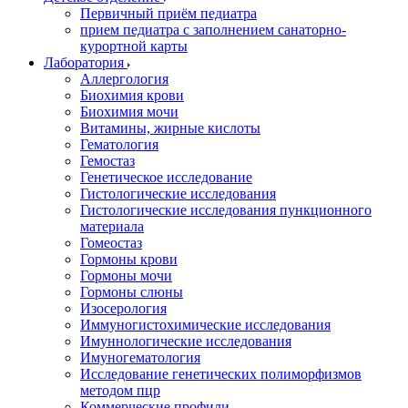
Первичный приём педиатра
прием педиатра с заполнением санаторно-
курортной карты
Лаборатория
Аллергология
Биохимия крови
Биохимия мочи
Витамины, жирные кислоты
Гематология
Гемостаз
Генетическое исследование
Гистологические исследования
Гистологические исследования пункционного
материала
Гомеостаз
Гормоны крови
Гормоны мочи
Гормоны слюны
Изосерология
Иммуногистохимические исследования
Имуннологические исследования
Имуногематология
Исследование генетических полиморфизмов
методом пцр
Коммерческие профили