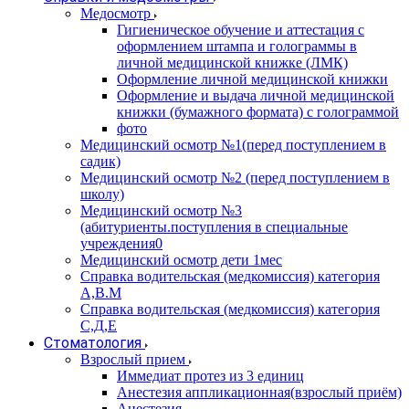
Медосмотр
Гигиеническое обучение и аттестация с
оформлением штампа и голограммы в
личной медицинской книжке (ЛМК)
Оформление личной медицинской книжки
Оформление и выдача личной медицинской
книжки (бумажного формата) с голограммой
фото
Медицинский осмотр №1(перед поступлением в
садик)
Медицинский осмотр №2 (перед поступлением в
школу)
Медицинский осмотр №3
(абитуриенты.поступления в специальные
учреждения0
Медицинский осмотр дети 1мес
Справка водительская (медкомиссия) категория
А,В.М
Справка водительская (медкомиссия) категория
С,Д,Е
Стоматология
Взрослый прием
Иммедиат протез из 3 единиц
Анестезия аппликационная(взрослый приём)
Анестезия