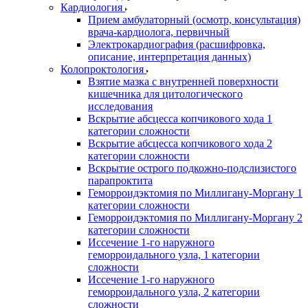
Кардиология
Прием амбулаторный (осмотр, консультация)
врача-кардиолога, первичный
Электрокардиография (расшифровка,
описание, интерпретация данных)
Колопроктология
Взятие мазка с внутренней поверхности
кишечника для цитологического
исследования
Вскрытие абсцесса копчикового хода 1
категории сложности
Вскрытие абсцесса копчикового хода 2
категории сложности
Вскрытие острого подкожно-подслизистого
парапроктита
Геморроидэктомия по Миллигану-Моргану 1
категории сложности
Геморроидэктомия по Миллигану-Моргану 2
категории сложности
Иссечение 1-го наружного
геморроидального узла, 1 категории
сложности
Иссечение 1-го наружного
геморроидального узла, 2 категории
сложности