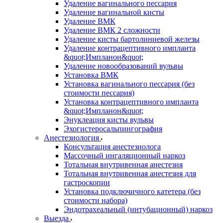
Удаление вагинального пессария
Удаление вагинальной кисты
Удаление ВМК
Удаление ВМК 2 сложности
Удаление кисты бартолиниевой железы
Удаление контрацептивного импланта
&quot;Импланон&quot;
Удаление новообразований вульвы
Установка ВМК
Установка вагинального пессария (без
стоимости пессария)
Установка контрацептивного импланта
&quot;Импланон&quot;
Энуклеация кисты вульвы
Эхогистеросальпингография
Анестезиология
Консультация анестезиолога
Массочный ингаляционный наркоз
Тотальная внутривенная анестезия
Тотальная внутривенная анестезия для
гастроскопии
Установка подключичного катетера (без
стоимости набора)
Эндотрахеальный (интубационный) наркоз
Выезда