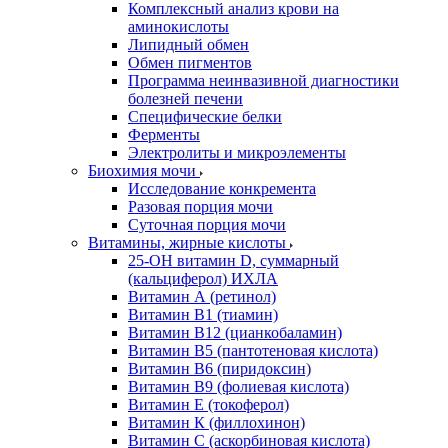
Комплексный анализ крови на
аминокислоты
Липидный обмен
Обмен пигментов
Программа неинвазивной диагностики
болезней печени
Специфические белки
Ферменты
Электролиты и микроэлементы
Биохимия мочи
Исследование конкремента
Разовая порция мочи
Суточная порция мочи
Витамины, жирные кислоты
25-OH витамин D, суммарный
(кальциферол) ИХЛА
Витамин А (ретинол)
Витамин В1 (тиамин)
Витамин В12 (цианкобаламин)
Витамин В5 (пантотеновая кислота)
Витамин В6 (пиридоксин)
Витамин В9 (фолиевая кислота)
Витамин Е (токоферол)
Витамин К (филлохинон)
Витамин С (аскорбиновая кислота)