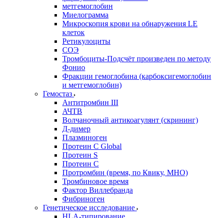
метгемоглобин
Миелограмма
Микроскопия крови на обнаружения LE
клеток
Ретикулоциты
СОЭ
Тромбоциты-Подсчёт произведен по методу
Фонио
Фракции гемоглобина (карбоксигемоглобин
и метгемоглобин)
Гемостаз
Антитромбин III
АЧТВ
Волчаночный антикоагулянт (скрининг)
Д-димер
Плазминоген
Протеин C Global
Протеин S
Протеин С
Протромбин (время, по Квику, МНО)
Тромбиновое время
Фактор Виллебранда
Фибриноген
Генетическое исследование
HLA-типирование