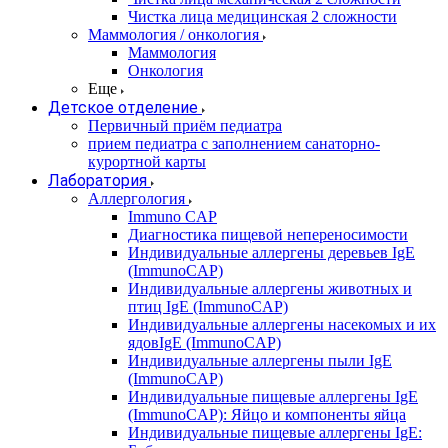
Чистка лица медицинская 2 сложности
Маммология / онкология
Маммология
Онкология
Еще
Детское отделение
Первичный приём педиатра
прием педиатра с заполнением санаторно-
курортной карты
Лаборатория
Аллергология
Immuno CAP
Диагностика пищевой непереносимости
Индивидуальные аллергены деревьев IgE
(ImmunoCAP)
Индивидуальные аллергены животных и
птиц IgE (ImmunoCAP)
Индивидуальные аллергены насекомых и их
ядовIgE (ImmunoCAP)
Индивидуальные аллергены пыли IgE
(ImmunoCAP)
Индивидуальные пищевые аллергены IgE
(ImmunoCAP): Яйцо и компоненты яйца
Индивидуальные пищевые аллергены IgE: