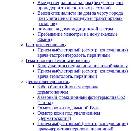
Выезд специалиста на дом (без учета цены
процедур и транспортных расходов)
Выезд специалиста на дом за черту города
(без учета цены процедур и транспортных
расходов)
помощь на дому медицинской сестры
Пребывание медсетры на дому (каждые
30мин)
Гастроэнтерология
Прием амбулаторный (осмотр, консультация)
врача-гастроэнтеролога, первичный
Гематология / Гемостазиология
Консультация специалиста по антиэйджингу
Прием амбулаторный (осмотр, консультация)
врача-гематолога, первичный
Дерматовенерология
Забор биопсийного материала
дерматопанчем
Лазерный фракционный фототермолиз Со2
(1 зона)
Осмотр кожи под лампой Вуда
Осмотр кожи под увеличением
(Дерматоскопия)
Прием амбулаторный (осмотр, консультация)
врача-дерматовенеролога, первичный