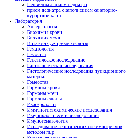
Первичный приём педиатра
прием педиатра с заполнением санаторно-
курортной карты
Лаборатория
Аллергология
Биохимия крови
Биохимия мочи
Витамины, жирные кислоты
Гематология
Гемостаз
Генетическое исследование
Гистологические исследования
Гистологические исследования пункционного
материала
Гомеостаз
Гормоны крови
Гормоны мочи
Гормоны слюны
Изосерология
Иммуногистохимические исследования
Имуннологические исследования
Имуногематология
Исследование генетических полиморфизмов
методом пцр
Коммерческие профили