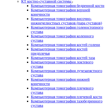
КТ костно-суставной системы
Компьютерная томография бедренной кости
Компьютерная томография верхней
конечности
Компьютерная томография височно-
нижнечелюстных суставов (пара суставов)
Компьютерная томография голеностопного
сустава
Компьютерная томография коленного
сустава
Компьютерная томография костей голени
Компьютерная томография костей
предплечья
Компьютерная томография костей таза
Компьютерная томография локтевого
сустава
Компьютерная томография лучезапястного
сустава
Компьютерная томография нижней
конечности
Компьютерная томография плечевого
сустава
Компьютерная томография плечевой кости
Компьютерная томография тазобедренного
сустава