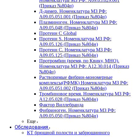
Номенклатура МЗ РФ: A09.05.029.001
(Приказ №804н)
Д-димер. Номенклатура МЗ РФ:
A09.05.051.001 (Приказ №804н)
Плазминоген. Номенклатура МЗ РФ:
A09.05.048 (Приказ №804н)
Протеин C Global
Протеин S. Номенклатура МЗ РФ:
A09.05.126 (Приказ №804н)
Протеин С. Номенклатура МЗ РФ:
A09.05.125 (Приказ №804н)
Протромбин (время, по Квику, МНО).
Номенклатура МЗ РФ: A12.30.014 (Приказ
№804н)
Растворимые фибрин-мономерные
комплексы(РФМК) Номенклатура МЗ РФ:
A09.05.051.002 (Приказ №804н)
Тромбиновое время. Номенклатура МЗ РФ:
A12.05.028 (Приказ №804н)
Фактор Виллебранда
Фибриноген. Номенклатура МЗ РФ:
A09.05.050 (Приказ №804н)
Еще
Обследования
КТ брюшной полости и забрюшинного