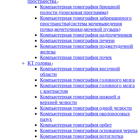
пространства
Компьютерная томография брюшной
полости (поисковая программа)
Компьютерная томография забрюшинного
пространства(система мочевыведения
почки,мочеточники,мочевой пузырь)
Компьютерная томография надпочечников
Компьютерная томография печени
Компьютерная томография поджелудочной
железы
Компьютерная томография почек
КТ головы
Компьютерная томография височной
области
Компьютерная томография головного мозга
Компьютерная томография головного мозга
с контрастом
Компьютерная томография нижней и
верхней челюсти
Компьютерная томография одной челюсти
Компьютерная томография околоносовых
пазух
Компьютерная томография орбит
Компьютерная томография основания черепа
Компьютерная томография ротоглотки