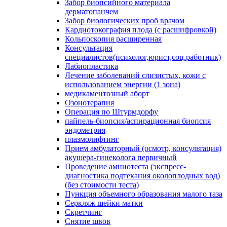
Забор биопсийного материала
дерматопанчем
Забор биологических проб врачом
Кардиотокография плода (с расшифровкой)
Кольпоскопия расширенная
Консультация
специалистов(психолог,юрист,соц.работник)
Лабиопластика
Лечение заболеваний слизистых, кожи с
использованием энергии (1 зона)
медикаментозный аборт
Озонотерапия
Операция по Штурмдорфу
пайпель-биопсия/аспирационная биопсия
эндометрия
плазмолифтинг
Прием амбулаторный (осмотр, консультация)
акушера-гинеколога первичный
Проведение амниотеста (экспресс-
диагностика подтекания околоплодных вод)
(без стоимости теста)
Пункция объемного образования малого таза
Серкляж шейки матки
Скретчинг
Снятие швов