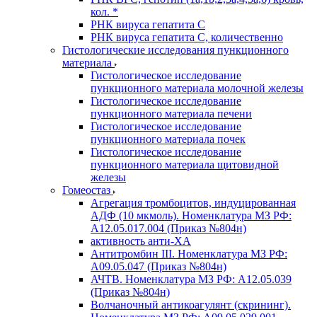
кол. *
РНК вируса гепатита C
РНК вируса гепатита C, количественно
Гистологические исследования пункционного
материала
Гистологическое исследование
пункционного материала молочной железы
Гистологическое исследование
пункционного материала печени
Гистологическое исследование
пункционного материала почек
Гистологическое исследование
пункционного материала щитовидной
железы
Гомеостаз
Агрегация тромбоцитов, индуцированная
АДФ (10 мкмоль). Номенклатура МЗ РФ:
A12.05.017.004 (Приказ №804н)
активность анти-ХА
Антитромбин III. Номенклатура МЗ РФ:
A09.05.047 (Приказ №804н)
АЧТВ. Номенклатура МЗ РФ: A12.05.039
(Приказ №804н)
Волчаночный антикоагулянт (скрининг).