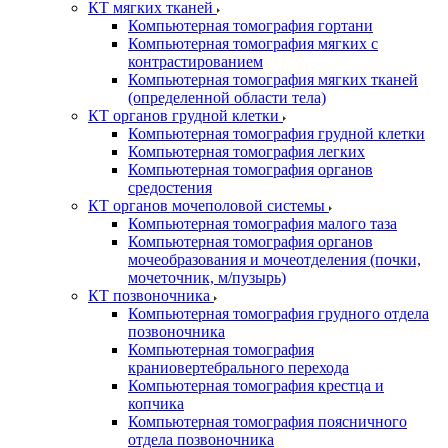
КТ мягких тканей
Компьютерная томография гортани
Компьютерная томография мягких с
контрастированием
Компьютерная томография мягких тканей
(определенной области тела)
КТ органов грудной клетки
Компьютерная томография грудной клетки
Компьютерная томография легких
Компьютерная томография органов
средостения
КТ органов мочеполовой системы
Компьютерная томография малого таза
Компьютерная томография органов
мочеобразования и мочеотделения (почки,
мочеточник, м/пузырь)
КТ позвоночника
Компьютерная томография грудного отдела
позвоночника
Компьютерная томография
краниовертебрального перехода
Компьютерная томография крестца и
копчика
Компьютерная томография поясничного
отдела позвоночника