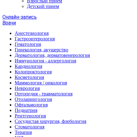
Взрослый прием
Детский прием
Онлайн-запись
Врачи
Анестезиология
Гастроэнтерология
Гематология
Гинекология, акушерство
Дерматология, дерматовенерология
Иммунология - аллергология
Кардиология
Колопроктология
Косметология
Маммология / онкология
Неврология
Ортопедия - травматология
Отоларингология
Офтальмология
Педиатрия
Рентгенология
Сосудистая хирургия, флебология
Стоматология
Терапия