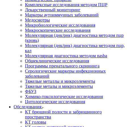
Комплексные исследования методом ПЦР
Лекарственный мониторинг
Маркеры аутоиммунных заболеваний
Медосмотры
Микробиологические исследования
Микроскопические исследования
Молекулярная (днк/рнк) диагностика методом пцр
(кровь)
Молекулярная (днк/рнк) диагностика методом пцр,
кал
Молекулярная диагностика методом nasba
Общеклинические исследования
Программы пренатального скрининга
Серологические маркеры инфекционных
заболеваний
Тяжелые металлы и микроэлементы
Тяжелые металы и микроэлементы
ФБУЗ
Химико-токсилогические исследования
Цитологические исследования
Обследования
КТ брюшной полости и забрюшинного
пространства
КТ головы