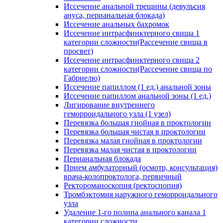
Иссечение анальной трещины (девульсия
ануса, перианальная блокада)
Иссечение анальных бахромок
Иссечение интрасфинктерного свища 1
категории сложности(Рассечение свища в
просвет)
Иссечение интрасфинктерного свища 2
категории сложности(Рассечение свища по
Габриелю)
Иссечение папиллом (1 ед.) анальной зоны
Иссечение папиллом анальной зоны (1 ед.)
Лигирование внутреннего
геморроидального узла (1 узел)
Перевязка большая гнойная в проктологии
Перевязка большая чистая в проктологии
Перевязка малая гнойная в проктологии
Перевязка малая чистая в проктологии
Перианальная блокада
Прием амбулаторный (осмотр, консультация)
врача-колопроктолога, первичный
Ректороманоскопия (ректоспопия)
Тромбэктомия наружного геморроидального
узла
Удаление 1-го полипа анального канала 1
категории сложности