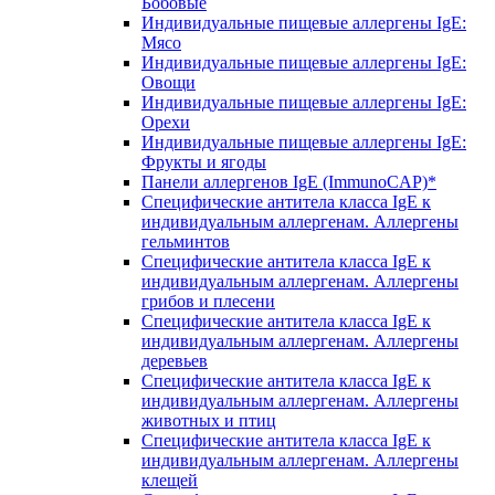
Бобовые
Индивидуальные пищевые аллергены IgE:
Мясо
Индивидуальные пищевые аллергены IgE:
Овощи
Индивидуальные пищевые аллергены IgE:
Орехи
Индивидуальные пищевые аллергены IgE:
Фрукты и ягоды
Панели аллергенов IgE (ImmunoCAP)*
Специфические антитела класса IgE к
индивидуальным аллергенам. Аллергены
гельминтов
Специфические антитела класса IgE к
индивидуальным аллергенам. Аллергены
грибов и плесени
Специфические антитела класса IgE к
индивидуальным аллергенам. Аллергены
деревьев
Специфические антитела класса IgE к
индивидуальным аллергенам. Аллергены
животных и птиц
Специфические антитела класса IgE к
индивидуальным аллергенам. Аллергены
клещей