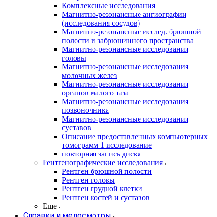
Комплексные исследования
Магнитно-резонансные ангиографии
(исследования сосудов)
Магнитно-резонансные исслед. брюшной
полости и забрюшинного пространства
Магнитно-резонансные исследования
головы
Магнитно-резонансные исследования
молочных желез
Магнитно-резонансные исследования
органов малого таза
Магнитно-резонансные исследования
позвоночника
Магнитно-резонансные исследования
суставов
Описание предоставленных компьютерных
томограмм 1 исследование
повторная запись диска
Рентгенографические исследования
Рентген брюшной полости
Рентген головы
Рентген грудной клетки
Рентген костей и суставов
Еще
Справки и медосмотры