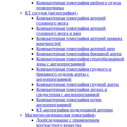
Компьютерная томография шейного отдела
позвоночника
КТ сосудов (ангиография)
Компьютерная томография артерий
головного мозга
Компьютерная томография артерий
головного мозга и шеи
Компьютерная томография артерий нижних
конечностей
Компьютерная томография артерий шеи
Компьютерная томография брюшной аорты
Компьютерная томография гепатобилиарной
зоны с ангиопрограммой
Компьютерная томография грудного и
брюшного отделов аорты с
ангиопрограммой
Компьютерная томография грудной аорты
Компьютерная томография легких и
средостения с ангиопрограммой
Компьютерная томография почек
ангиопрограммой
КТ-ангиография подвздошной артерии
Магнитно-резонансная томография
Дообследование с применением
контрастного вещества