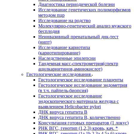
Диагностика периодической болезни
Исследование генетических полиморфизмов
методом пцр
Исследование на родство
Молекулярно-генетический анализ мужского
бесплодия
Неинвазивный пренатальный днк-тест
(нипт)
Исследование кариотипа
(кариотипирование)
Наследственные эпилепсии
Тандемная масс-спектрометрия(спектр
ацилкарнитинов,аминокислот)
Гистологические исследования
Гистологическое исследование плаценты
Гистологическое исследование эндометрия
(в т.ч. пайпель-биопсия)
Гистологическое исследование
эндоскопического материала желудка с
выявлением Helicobacter pylori
ДНК вируса гепатита B
ДНК вируса гепатита B, количественно
Консультация готовых препаратов (1 локус)
РНК ВГC, генотип (1,2,3) кровь, кач. *
РНК ВГC, генотип (1a,1b,2,3a,4,5a,6) кровь,