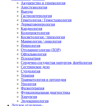
Акушерство и гинекология
Анестезиология
Выезда
Гастроэнтерология
Гематология / Гемостазиология
Дерматовенерология
Кардиология
Колопроктология
Косметология / трихология
Маммология / онкология
Неврология
Отоларингология (ЛОР)
Офтальмология
Психиатрия
Сердечно-сосудистая хирургия, флебология
Сестринское дело
Сурдология
Терапия
Травматология и ортопедия
Урология
Физиотерапия
Функциональная диагностика
Хирургия
Эндокринология
Детское отделение