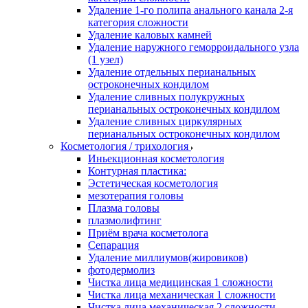
Удаление 1-го полипа анального канала 2-я
категория сложности
Удаление каловых камней
Удаление наружного геморроидального узла
(1 узел)
Удаление отдельных перианальных
остроконечных кондилом
Удаление сливных полукружных
перианальных остроконечных кондилом
Удаление сливных циркулярных
перианальных остроконечных кондилом
Косметология / трихология
Иньекционная косметология
Контурная пластика:
Эстетическая косметология
мезотерапия головы
Плазма головы
плазмолифтинг
Приём врача косметолога
Сепарация
Удаление миллиумов(жировиков)
фотодермолиз
Чистка лица медицинская 1 сложности
Чистка лица механическая 1 сложности
Чистка лица механическая 2 сложности