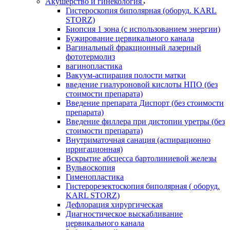
Акушерство и гинекология
Гистероскопия биполярная (оборуд. KARL
STORZ)
Биопсия 1 зона (с использованием энергии)
Бужирование цервикального канала
Вагинальный фракционный лазерный
фототермолиз
вагинопластика
Вакуум-аспирация полости матки
введение гиалуроновой кислоты НПО (без
стоимости препарата)
Введение препарата Диспорт (без стоимости
препарата)
Введение филлера при дистопии уретры (без
стоимости препарата)
Внутриматочная санация (аспирационно
ирригационная)
Вскрытие абсцесса бартолиниевой железы
Вульвоскопия
Гименопластика
Гистерорезектоскопия биполярная ( оборуд.
KARL STORZ)
Дефлорация хирургическая
Диагностическое выскабливание
цервикального канала