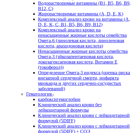
Водорастворимые витамины (B1, B5, B6, В9,
В12, С)
Жирорастворимые витамины (A, D, E, K)
Комплексный анализ крови на витамины (A,
D, E, K, C, B1, B5, B6, В9, B12)
Комплексный анализ крови на
ненасыщенные жирные кислоты семейства
Омега-6 (линолевая кислота, линоленовая
кислота, арахидоновая кислота)
Ненасыщенные жирные кислоты семейства
Омега-3 (эйкозапентаеновая кислота,
докозагексаеновая кислота, Витамин E
(токоферол))
Определение Омега-3 индекса (оценка риска
внезапной сердечной смерти, инфаркта
миокарда и других сердечно-сосудистых
заболеваний)
Гематология
карбоксигемоглобин
Клинический анализ крови без
лейкоцитарной формулы
Клинический анализ крови с лейкоцитарной
формулой (5DIFF)
Клинический анализ крови с лейкоцитарной
формулой (5DIFF) + СОЭ