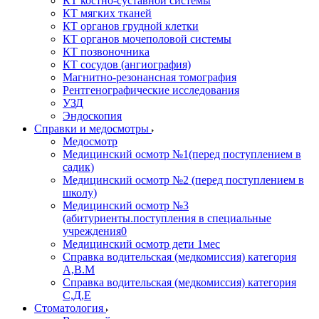
КТ костно-суставной системы
КТ мягких тканей
КТ органов грудной клетки
КТ органов мочеполовой системы
КТ позвоночника
КТ сосудов (ангиография)
Магнитно-резонансная томография
Рентгенографические исследования
УЗД
Эндоскопия
Справки и медосмотры
Медосмотр
Медицинский осмотр №1(перед поступлением в
садик)
Медицинский осмотр №2 (перед поступлением в
школу)
Медицинский осмотр №3
(абитуриенты.поступления в специальные
учреждения0
Медицинский осмотр дети 1мес
Справка водительская (медкомиссия) категория
А,В.М
Справка водительская (медкомиссия) категория
С,Д,Е
Стоматология