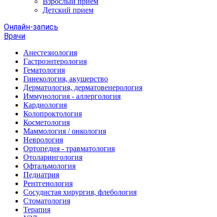
Взрослый прием
Детский прием
Онлайн-запись
Врачи
Анестезиология
Гастроэнтерология
Гематология
Гинекология, акушерство
Дерматология, дерматовенерология
Иммунология - аллергология
Кардиология
Колопроктология
Косметология
Маммология / онкология
Неврология
Ортопедия - травматология
Отоларингология
Офтальмология
Педиатрия
Рентгенология
Сосудистая хирургия, флебология
Стоматология
Терапия