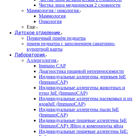
Чистка лица медицинская 2 сложности
Маммология / онкология
Маммология
Онкология
Еще
Детское отделение
Первичный приём педиатра
прием педиатра с заполнением санаторно-
курортной карты
Лаборатория
Аллергология
Immuno CAP
Диагностика пищевой непереносимости
Индивидуальные аллергены деревьев IgE
(ImmunoCAP)
Индивидуальные аллергены животных и
птиц IgE (ImmunoCAP)
Индивидуальные аллергены насекомых и их
ядовIgE (ImmunoCAP)
Индивидуальные аллергены пыли IgE
(ImmunoCAP)
Индивидуальные пищевые аллергены IgE
(ImmunoCAP): Яйцо и компоненты яйца
Индивидуальные пищевые аллергены IgE: