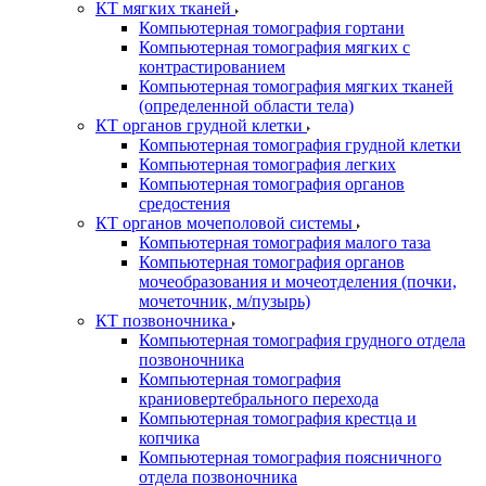
КТ мягких тканей
Компьютерная томография гортани
Компьютерная томография мягких с
контрастированием
Компьютерная томография мягких тканей
(определенной области тела)
КТ органов грудной клетки
Компьютерная томография грудной клетки
Компьютерная томография легких
Компьютерная томография органов
средостения
КТ органов мочеполовой системы
Компьютерная томография малого таза
Компьютерная томография органов
мочеобразования и мочеотделения (почки,
мочеточник, м/пузырь)
КТ позвоночника
Компьютерная томография грудного отдела
позвоночника
Компьютерная томография
краниовертебрального перехода
Компьютерная томография крестца и
копчика
Компьютерная томография поясничного
отдела позвоночника