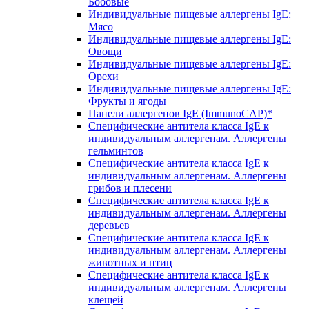
Бобовые
Индивидуальные пищевые аллергены IgE:
Мясо
Индивидуальные пищевые аллергены IgE:
Овощи
Индивидуальные пищевые аллергены IgE:
Орехи
Индивидуальные пищевые аллергены IgE:
Фрукты и ягоды
Панели аллергенов IgE (ImmunoCAP)*
Специфические антитела класса IgE к
индивидуальным аллергенам. Аллергены
гельминтов
Специфические антитела класса IgE к
индивидуальным аллергенам. Аллергены
грибов и плесени
Специфические антитела класса IgE к
индивидуальным аллергенам. Аллергены
деревьев
Специфические антитела класса IgE к
индивидуальным аллергенам. Аллергены
животных и птиц
Специфические антитела класса IgE к
индивидуальным аллергенам. Аллергены
клещей