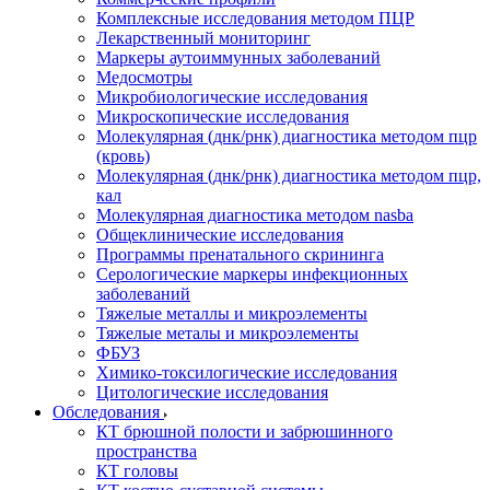
Комплексные исследования методом ПЦР
Лекарственный мониторинг
Маркеры аутоиммунных заболеваний
Медосмотры
Микробиологические исследования
Микроскопические исследования
Молекулярная (днк/рнк) диагностика методом пцр
(кровь)
Молекулярная (днк/рнк) диагностика методом пцр,
кал
Молекулярная диагностика методом nasba
Общеклинические исследования
Программы пренатального скрининга
Серологические маркеры инфекционных
заболеваний
Тяжелые металлы и микроэлементы
Тяжелые металы и микроэлементы
ФБУЗ
Химико-токсилогические исследования
Цитологические исследования
Обследования
КТ брюшной полости и забрюшинного
пространства
КТ головы