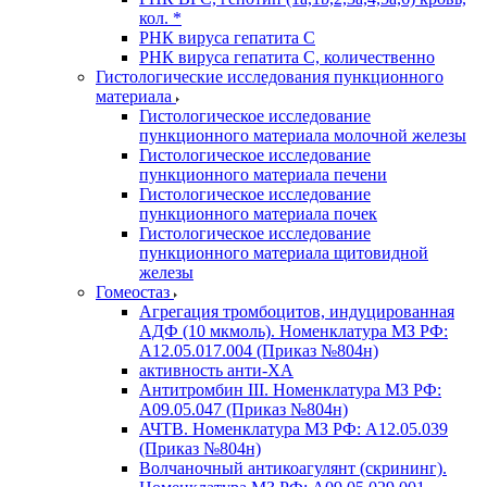
кол. *
РНК вируса гепатита C
РНК вируса гепатита C, количественно
Гистологические исследования пункционного
материала
Гистологическое исследование
пункционного материала молочной железы
Гистологическое исследование
пункционного материала печени
Гистологическое исследование
пункционного материала почек
Гистологическое исследование
пункционного материала щитовидной
железы
Гомеостаз
Агрегация тромбоцитов, индуцированная
АДФ (10 мкмоль). Номенклатура МЗ РФ:
A12.05.017.004 (Приказ №804н)
активность анти-ХА
Антитромбин III. Номенклатура МЗ РФ:
A09.05.047 (Приказ №804н)
АЧТВ. Номенклатура МЗ РФ: A12.05.039
(Приказ №804н)
Волчаночный антикоагулянт (скрининг).