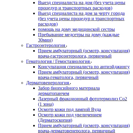
Выезд специалиста на дом (без учета цены
процедур и транспортных расходов)
Выезд специалиста на дом за черту города
(без учета цены процедур и транспортных
расходов)
помощь на дому медицинской сестры
Пребывание медсетры на дому (каждые
30мин)
Гастроэнтерология
Прием амбулаторный (осмотр, консультация)
врача-гастроэнтеролога, первичный
Гематология / Гемостазиология
Консультация специалиста по антиэйджингу
Прием амбулаторный (осмотр, консультация)
врача-гематолога, первичный
Дерматовенерология
Забор биопсийного материала
дерматопанчем
Лазерный фракционный фототермолиз Со2
(1 зона)
Осмотр кожи под лампой Вуда
Осмотр кожи под увеличением
(Дерматоскопия)
Прием амбулаторный (осмотр, консультация)
врача-дерматовенеролога, первичный