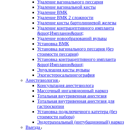
Удаление вагинального пессария
Удаление вагинальной кисты
Удаление ВМК
Удаление ВМК 2 сложности
Удаление кисты бартолиниевой железы
Удаление контрацептивного импланта
&quot;Импланон&quot;
Удаление новообразований вульвы
Установка ВМК
Установка вагинального пессария (без
стоимости пессария)
Установка контрацептивного импланта
&quot;Импланон&quot;
Энуклеация кисты вульвы
Эхогистеросальпингография
Анестезиология
Консультация анестезиолога
Массочный ингаляционный наркоз
Тотальная внутривенная анестезия
Тотальная внутривенная анестезия для
гастроскопии
Установка подключичного катетера (без
стоимости набора)
Эндотрахеальный (интубационный) наркоз
Выезда