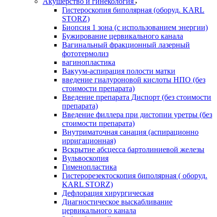
Акушерство и гинекология
Гистероскопия биполярная (оборуд. KARL
STORZ)
Биопсия 1 зона (с использованием энергии)
Бужирование цервикального канала
Вагинальный фракционный лазерный
фототермолиз
вагинопластика
Вакуум-аспирация полости матки
введение гиалуроновой кислоты НПО (без
стоимости препарата)
Введение препарата Диспорт (без стоимости
препарата)
Введение филлера при дистопии уретры (без
стоимости препарата)
Внутриматочная санация (аспирационно
ирригационная)
Вскрытие абсцесса бартолиниевой железы
Вульвоскопия
Гименопластика
Гистерорезектоскопия биполярная ( оборуд.
KARL STORZ)
Дефлорация хирургическая
Диагностическое выскабливание
цервикального канала