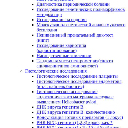
Диагностика периодической болезни
Исследование генетических полиморфизмов
методом пцр
Исследование на родство
Молекулярно-генетический анализ мужского
бесплодия
Неинвазивный пренатальный днк-тест
(нипт)
Исследование кариотипа
(кариотипирование)
Наследственные эпилепсии
Тандемная масс-спектрометрия(спектр
ацилкарнитинов,аминокислот)
Гистологические исследования
Гистологическое исследование плаценты
Гистологическое исследование эндометрия
(в т.ч. пайпель-биопсия)
Гистологическое исследование
эндоскопического материала желудка с
выявлением Helicobacter pylori
ДНК вируса гепатита B
ДНК вируса гепатита B, количественно
Консультация готовых препаратов (1 локус)
РНК ВГC, генотип (1,2,3) кровь, кач. *
РНК ВГC, генотип (1a,1b,2,3a,4,5a,6) кровь,