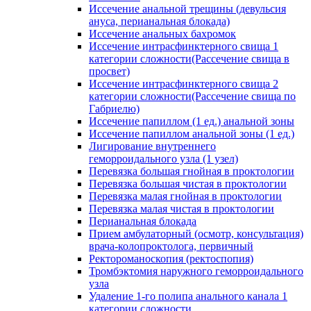
Иссечение анальной трещины (девульсия
ануса, перианальная блокада)
Иссечение анальных бахромок
Иссечение интрасфинктерного свища 1
категории сложности(Рассечение свища в
просвет)
Иссечение интрасфинктерного свища 2
категории сложности(Рассечение свища по
Габриелю)
Иссечение папиллом (1 ед.) анальной зоны
Иссечение папиллом анальной зоны (1 ед.)
Лигирование внутреннего
геморроидального узла (1 узел)
Перевязка большая гнойная в проктологии
Перевязка большая чистая в проктологии
Перевязка малая гнойная в проктологии
Перевязка малая чистая в проктологии
Перианальная блокада
Прием амбулаторный (осмотр, консультация)
врача-колопроктолога, первичный
Ректороманоскопия (ректоспопия)
Тромбэктомия наружного геморроидального
узла
Удаление 1-го полипа анального канала 1
категории сложности