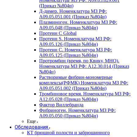
Номенклатура МЗ РФ: A09.05.029.001
(Приказ №804н)
Д-димер. Номенклатура МЗ РФ:
A09.05.051.001 (Приказ №804н)
Плазминоген. Номенклатура МЗ РФ:
A09.05.048 (Приказ №804н)
Протеин C Global
Протеин S. Номенклатура МЗ РФ:
A09.05.126 (Приказ №804н)
Протеин С. Номенклатура МЗ РФ:
A09.05.125 (Приказ №804н)
Протромбин (время, по Квику, МНО).
Номенклатура МЗ РФ: A12.30.014 (Приказ
№804н)
Растворимые фибрин-мономерные
комплексы(РФМК) Номенклатура МЗ РФ:
A09.05.051.002 (Приказ №804н)
Тромбиновое время. Номенклатура МЗ РФ:
A12.05.028 (Приказ №804н)
Фактор Виллебранда
Фибриноген. Номенклатура МЗ РФ:
A09.05.050 (Приказ №804н)
Еще
Обследования
КТ брюшной полости и забрюшинного