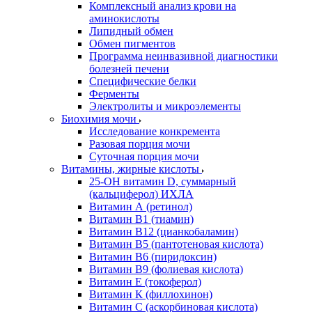
Комплексный анализ крови на
аминокислоты
Липидный обмен
Обмен пигментов
Программа неинвазивной диагностики
болезней печени
Специфические белки
Ферменты
Электролиты и микроэлементы
Биохимия мочи
Исследование конкремента
Разовая порция мочи
Суточная порция мочи
Витамины, жирные кислоты
25-OH витамин D, суммарный
(кальциферол) ИХЛА
Витамин А (ретинол)
Витамин В1 (тиамин)
Витамин В12 (цианкобаламин)
Витамин В5 (пантотеновая кислота)
Витамин В6 (пиридоксин)
Витамин В9 (фолиевая кислота)
Витамин Е (токоферол)
Витамин К (филлохинон)
Витамин С (аскорбиновая кислота)