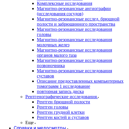
Комплексные исследования
Магнитно-резонансные ангиографии
(исследования сосудов)
Магнитно-резонансные исслед. брюшной
полости и забрюшинного пространства
Магнитно-резонансные исследования
головы
Магнитно-резонансные исследования
молочных желез
Магнитно-резонансные исследования
органов малого таза
Магнитно-резонансные исследования
позвоночника
Магнитно-резонансные исследования
суставов
Описание предоставленных компьютерных
томограмм 1 исследование
повторная запись диска
Рентгенографические исследования
Рентген брюшной полости
Рентген головы
Рентген грудной клетки
Рентген костей и суставов
Еще
Справки и медосмотры