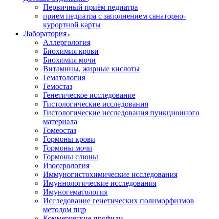
Первичный приём педиатра
прием педиатра с заполнением санаторно-
курортной карты
Лаборатория
Аллергология
Биохимия крови
Биохимия мочи
Витамины, жирные кислоты
Гематология
Гемостаз
Генетическое исследование
Гистологические исследования
Гистологические исследования пункционного
материала
Гомеостаз
Гормоны крови
Гормоны мочи
Гормоны слюны
Изосерология
Иммуногистохимические исследования
Имуннологические исследования
Имуногематология
Исследование генетических полиморфизмов
методом пцр
Коммерческие профили