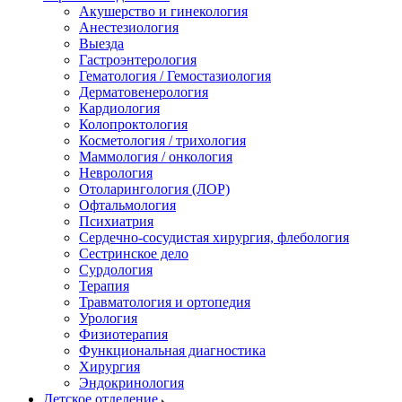
Акушерство и гинекология
Анестезиология
Выезда
Гастроэнтерология
Гематология / Гемостазиология
Дерматовенерология
Кардиология
Колопроктология
Косметология / трихология
Маммология / онкология
Неврология
Отоларингология (ЛОР)
Офтальмология
Психиатрия
Сердечно-сосудистая хирургия, флебология
Сестринское дело
Сурдология
Терапия
Травматология и ортопедия
Урология
Физиотерапия
Функциональная диагностика
Хирургия
Эндокринология
Детское отделение