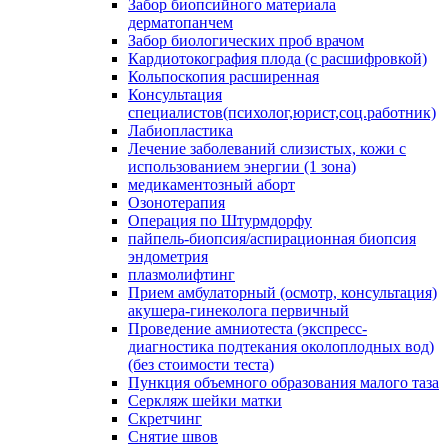
Забор биопсийного материала
дерматопанчем
Забор биологических проб врачом
Кардиотокография плода (с расшифровкой)
Кольпоскопия расширенная
Консультация
специалистов(психолог,юрист,соц.работник)
Лабиопластика
Лечение заболеваний слизистых, кожи с
использованием энергии (1 зона)
медикаментозный аборт
Озонотерапия
Операция по Штурмдорфу
пайпель-биопсия/аспирационная биопсия
эндометрия
плазмолифтинг
Прием амбулаторный (осмотр, консультация)
акушера-гинеколога первичный
Проведение амниотеста (экспресс-
диагностика подтекания околоплодных вод)
(без стоимости теста)
Пункция объемного образования малого таза
Серкляж шейки матки
Скретчинг
Снятие швов