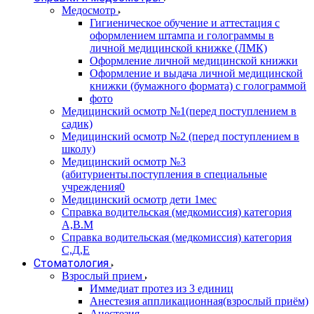
Медосмотр
Гигиеническое обучение и аттестация с
оформлением штампа и голограммы в
личной медицинской книжке (ЛМК)
Оформление личной медицинской книжки
Оформление и выдача личной медицинской
книжки (бумажного формата) с голограммой
фото
Медицинский осмотр №1(перед поступлением в
садик)
Медицинский осмотр №2 (перед поступлением в
школу)
Медицинский осмотр №3
(абитуриенты.поступления в специальные
учреждения0
Медицинский осмотр дети 1мес
Справка водительская (медкомиссия) категория
А,В.М
Справка водительская (медкомиссия) категория
С,Д,Е
Стоматология
Взрослый прием
Иммедиат протез из 3 единиц
Анестезия аппликационная(взрослый приём)
Анестезия