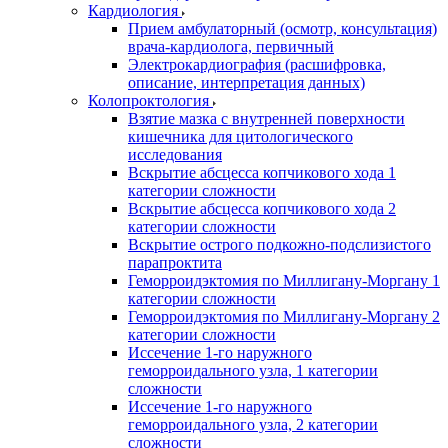
Кардиология
Прием амбулаторный (осмотр, консультация)
врача-кардиолога, первичный
Электрокардиография (расшифровка,
описание, интерпретация данных)
Колопроктология
Взятие мазка с внутренней поверхности
кишечника для цитологического
исследования
Вскрытие абсцесса копчикового хода 1
категории сложности
Вскрытие абсцесса копчикового хода 2
категории сложности
Вскрытие острого подкожно-подслизистого
парапроктита
Геморроидэктомия по Миллигану-Моргану 1
категории сложности
Геморроидэктомия по Миллигану-Моргану 2
категории сложности
Иссечение 1-го наружного
геморроидального узла, 1 категории
сложности
Иссечение 1-го наружного
геморроидального узла, 2 категории
сложности