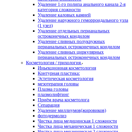
Удаление 1-го полипа анального канала 2-я
категория сложности
Удаление каловых камней
Удаление наружного геморроидального узла
(1 узел)
Удаление отдельных перианальных
остроконечных кондилом
Удаление сливных полукружных
перианальных остроконечных кондилом
Удаление сливных циркулярных
перианальных остроконечных кондилом
Косметология / трихология
Иньекционная косметология
Контурная пластика:
Эстетическая косметология
мезотерапия головы
Плазма головы
плазмолифтинг
Приём врача косметолога
Сепарация
Удаление миллиумов(жировиков)
фотодермолиз
Чистка лица медицинская 1 сложности
Чистка лица механическая 1 сложности
Чистка лица механическая 2 сложности