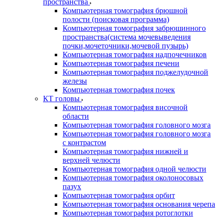
пространства
Компьютерная томография брюшной
полости (поисковая программа)
Компьютерная томография забрюшинного
пространства(система мочевыведения
почки,мочеточники,мочевой пузырь)
Компьютерная томография надпочечников
Компьютерная томография печени
Компьютерная томография поджелудочной
железы
Компьютерная томография почек
КТ головы
Компьютерная томография височной
области
Компьютерная томография головного мозга
Компьютерная томография головного мозга
с контрастом
Компьютерная томография нижней и
верхней челюсти
Компьютерная томография одной челюсти
Компьютерная томография околоносовых
пазух
Компьютерная томография орбит
Компьютерная томография основания черепа
Компьютерная томография ротоглотки