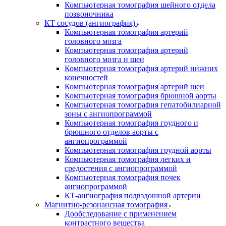
Компьютерная томография шейного отдела
позвоночника
КТ сосудов (ангиография)
Компьютерная томография артерий
головного мозга
Компьютерная томография артерий
головного мозга и шеи
Компьютерная томография артерий нижних
конечностей
Компьютерная томография артерий шеи
Компьютерная томография брюшной аорты
Компьютерная томография гепатобилиарной
зоны с ангиопрограммой
Компьютерная томография грудного и
брюшного отделов аорты с
ангиопрограммой
Компьютерная томография грудной аорты
Компьютерная томография легких и
средостения с ангиопрограммой
Компьютерная томография почек
ангиопрограммой
КТ-ангиография подвздошной артерии
Магнитно-резонансная томография
Дообследование с применением
контрастного вещества