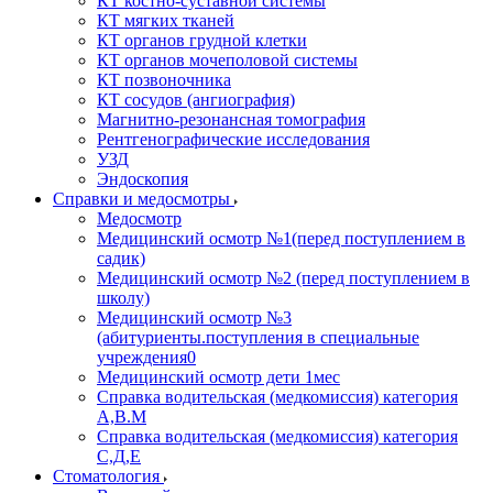
КТ костно-суставной системы
КТ мягких тканей
КТ органов грудной клетки
КТ органов мочеполовой системы
КТ позвоночника
КТ сосудов (ангиография)
Магнитно-резонансная томография
Рентгенографические исследования
УЗД
Эндоскопия
Справки и медосмотры
Медосмотр
Медицинский осмотр №1(перед поступлением в
садик)
Медицинский осмотр №2 (перед поступлением в
школу)
Медицинский осмотр №3
(абитуриенты.поступления в специальные
учреждения0
Медицинский осмотр дети 1мес
Справка водительская (медкомиссия) категория
А,В.М
Справка водительская (медкомиссия) категория
С,Д,Е
Стоматология