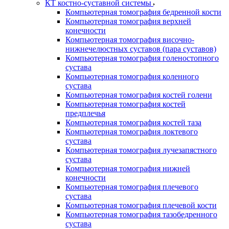
КТ костно-суставной системы
Компьютерная томография бедренной кости
Компьютерная томография верхней
конечности
Компьютерная томография височно-
нижнечелюстных суставов (пара суставов)
Компьютерная томография голеностопного
сустава
Компьютерная томография коленного
сустава
Компьютерная томография костей голени
Компьютерная томография костей
предплечья
Компьютерная томография костей таза
Компьютерная томография локтевого
сустава
Компьютерная томография лучезапястного
сустава
Компьютерная томография нижней
конечности
Компьютерная томография плечевого
сустава
Компьютерная томография плечевой кости
Компьютерная томография тазобедренного
сустава