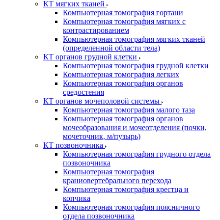
КТ мягких тканей
Компьютерная томография гортани
Компьютерная томография мягких с
контрастированием
Компьютерная томография мягких тканей
(определенной области тела)
КТ органов грудной клетки
Компьютерная томография грудной клетки
Компьютерная томография легких
Компьютерная томография органов
средостения
КТ органов мочеполовой системы
Компьютерная томография малого таза
Компьютерная томография органов
мочеобразования и мочеотделения (почки,
мочеточник, м/пузырь)
КТ позвоночника
Компьютерная томография грудного отдела
позвоночника
Компьютерная томография
краниовертебрального перехода
Компьютерная томография крестца и
копчика
Компьютерная томография поясничного
отдела позвоночника