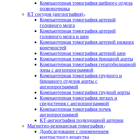
Компьютерная томография шейного отдела
позвоночника
КТ сосудов (ангиография)
Компьютерная томография артерий
головного мозга
Компьютерная томография артерий
головного мозга и шеи
Компьютерная томография артерий нижних
конечностей
Компьютерная томография артерий шеи
Компьютерная томография брюшной аорты
Компьютерная томография гепатобилиарной
зоны с ангиопрограммой
Компьютерная томография грудного и
брюшного отделов аорты с
ангиопрограммой
Компьютерная томография грудной аорты
Компьютерная томография легких и
средостения с ангиопрограммой
Компьютерная томография почек
ангиопрограммой
КТ-ангиография подвздошной артерии
Магнитно-резонансная томография
Дообследование с применением
контрастного вещества