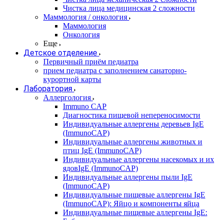
Чистка лица медицинская 2 сложности
Маммология / онкология
Маммология
Онкология
Еще
Детское отделение
Первичный приём педиатра
прием педиатра с заполнением санаторно-
курортной карты
Лаборатория
Аллергология
Immuno CAP
Диагностика пищевой непереносимости
Индивидуальные аллергены деревьев IgE
(ImmunoCAP)
Индивидуальные аллергены животных и
птиц IgE (ImmunoCAP)
Индивидуальные аллергены насекомых и их
ядовIgE (ImmunoCAP)
Индивидуальные аллергены пыли IgE
(ImmunoCAP)
Индивидуальные пищевые аллергены IgE
(ImmunoCAP): Яйцо и компоненты яйца
Индивидуальные пищевые аллергены IgE: