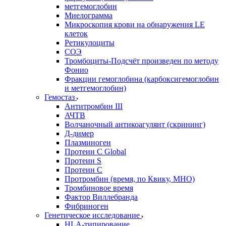
метгемоглобин
Миелограмма
Микроскопия крови на обнаружения LE
клеток
Ретикулоциты
СОЭ
Тромбоциты-Подсчёт произведен по методу
Фонио
Фракции гемоглобина (карбоксигемоглобин
и метгемоглобин)
Гемостаз
Антитромбин III
АЧТВ
Волчаночный антикоагулянт (скрининг)
Д-димер
Плазминоген
Протеин C Global
Протеин S
Протеин С
Протромбин (время, по Квику, МНО)
Тромбиновое время
Фактор Виллебранда
Фибриноген
Генетическое исследование
HLA-типирование