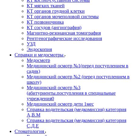
КТ костно-суставной системы
КТ мягких тканей
КТ органов грудной клетки
КТ органов мочеполовой системы
КТ позвоночника
КТ сосудов (ангиография)
Магнитно-резонансная томография
Рентгенографические исследования
УЗД
Эндоскопия
Справки и медосмотры
Медосмотр
Медицинский осмотр №1(перед поступлением в
садик)
Медицинский осмотр №2 (перед поступлением в
школу)
Медицинский осмотр №3
(абитуриенты.поступления в специальные
учреждения0
Медицинский осмотр дети 1мес
Справка водительская (медкомиссия) категория
А,В.М
Справка водительская (медкомиссия) категория
С,Д,Е
Стоматология