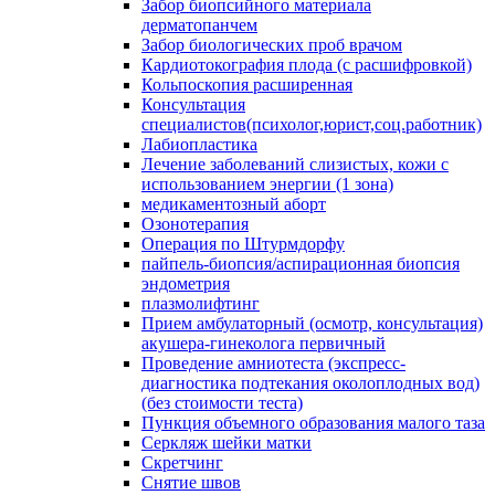
Забор биопсийного материала
дерматопанчем
Забор биологических проб врачом
Кардиотокография плода (с расшифровкой)
Кольпоскопия расширенная
Консультация
специалистов(психолог,юрист,соц.работник)
Лабиопластика
Лечение заболеваний слизистых, кожи с
использованием энергии (1 зона)
медикаментозный аборт
Озонотерапия
Операция по Штурмдорфу
пайпель-биопсия/аспирационная биопсия
эндометрия
плазмолифтинг
Прием амбулаторный (осмотр, консультация)
акушера-гинеколога первичный
Проведение амниотеста (экспресс-
диагностика подтекания околоплодных вод)
(без стоимости теста)
Пункция объемного образования малого таза
Серкляж шейки матки
Скретчинг
Снятие швов