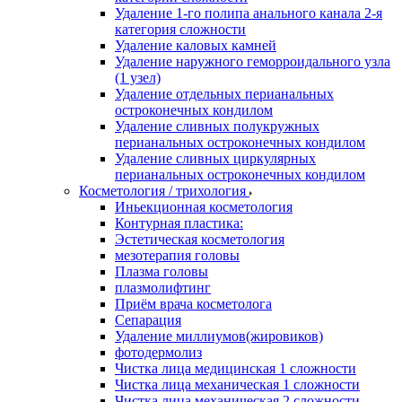
Удаление 1-го полипа анального канала 2-я
категория сложности
Удаление каловых камней
Удаление наружного геморроидального узла
(1 узел)
Удаление отдельных перианальных
остроконечных кондилом
Удаление сливных полукружных
перианальных остроконечных кондилом
Удаление сливных циркулярных
перианальных остроконечных кондилом
Косметология / трихология
Иньекционная косметология
Контурная пластика:
Эстетическая косметология
мезотерапия головы
Плазма головы
плазмолифтинг
Приём врача косметолога
Сепарация
Удаление миллиумов(жировиков)
фотодермолиз
Чистка лица медицинская 1 сложности
Чистка лица механическая 1 сложности
Чистка лица механическая 2 сложности