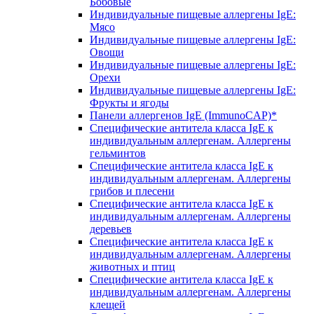
Бобовые
Индивидуальные пищевые аллергены IgE:
Мясо
Индивидуальные пищевые аллергены IgE:
Овощи
Индивидуальные пищевые аллергены IgE:
Орехи
Индивидуальные пищевые аллергены IgE:
Фрукты и ягоды
Панели аллергенов IgE (ImmunoCAP)*
Специфические антитела класса IgE к
индивидуальным аллергенам. Аллергены
гельминтов
Специфические антитела класса IgE к
индивидуальным аллергенам. Аллергены
грибов и плесени
Специфические антитела класса IgE к
индивидуальным аллергенам. Аллергены
деревьев
Специфические антитела класса IgE к
индивидуальным аллергенам. Аллергены
животных и птиц
Специфические антитела класса IgE к
индивидуальным аллергенам. Аллергены
клещей