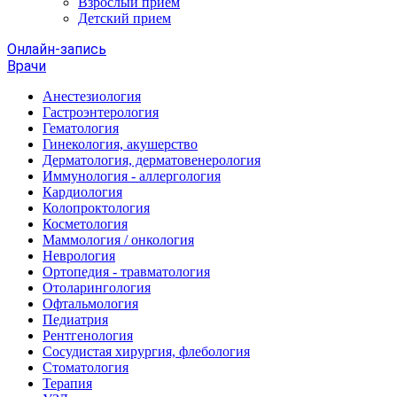
Взрослый прием
Детский прием
Онлайн-запись
Врачи
Анестезиология
Гастроэнтерология
Гематология
Гинекология, акушерство
Дерматология, дерматовенерология
Иммунология - аллергология
Кардиология
Колопроктология
Косметология
Маммология / онкология
Неврология
Ортопедия - травматология
Отоларингология
Офтальмология
Педиатрия
Рентгенология
Сосудистая хирургия, флебология
Стоматология
Терапия