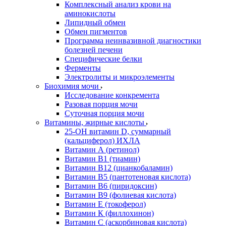
Комплексный анализ крови на
аминокислоты
Липидный обмен
Обмен пигментов
Программа неинвазивной диагностики
болезней печени
Специфические белки
Ферменты
Электролиты и микроэлементы
Биохимия мочи
Исследование конкремента
Разовая порция мочи
Суточная порция мочи
Витамины, жирные кислоты
25-OH витамин D, суммарный
(кальциферол) ИХЛА
Витамин А (ретинол)
Витамин В1 (тиамин)
Витамин В12 (цианкобаламин)
Витамин В5 (пантотеновая кислота)
Витамин В6 (пиридоксин)
Витамин В9 (фолиевая кислота)
Витамин Е (токоферол)
Витамин К (филлохинон)
Витамин С (аскорбиновая кислота)