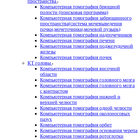
пространства
Компьютерная томография брюшной
полости (поисковая программа)
Компьютерная томография забрюшинного
пространства(система мочевыведения
почки,мочеточники,мочевой пузырь)
Компьютерная томография надпочечников
Компьютерная томография печени
Компьютерная томография поджелудочной
железы
Компьютерная томография почек
КТ головы
Компьютерная томография височной
области
Компьютерная томография головного мозга
Компьютерная томография головного мозга
с контрастом
Компьютерная томография нижней и
верхней челюсти
Компьютерная томография одной челюсти
Компьютерная томография околоносовых
пазух
Компьютерная томография орбит
Компьютерная томография основания черепа
Компьютерная томография ротоглотки