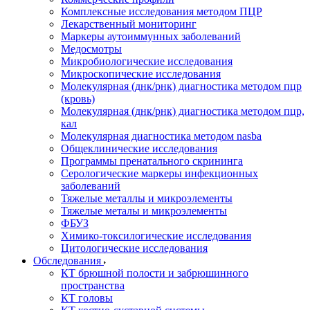
Комплексные исследования методом ПЦР
Лекарственный мониторинг
Маркеры аутоиммунных заболеваний
Медосмотры
Микробиологические исследования
Микроскопические исследования
Молекулярная (днк/рнк) диагностика методом пцр
(кровь)
Молекулярная (днк/рнк) диагностика методом пцр,
кал
Молекулярная диагностика методом nasba
Общеклинические исследования
Программы пренатального скрининга
Серологические маркеры инфекционных
заболеваний
Тяжелые металлы и микроэлементы
Тяжелые металы и микроэлементы
ФБУЗ
Химико-токсилогические исследования
Цитологические исследования
Обследования
КТ брюшной полости и забрюшинного
пространства
КТ головы