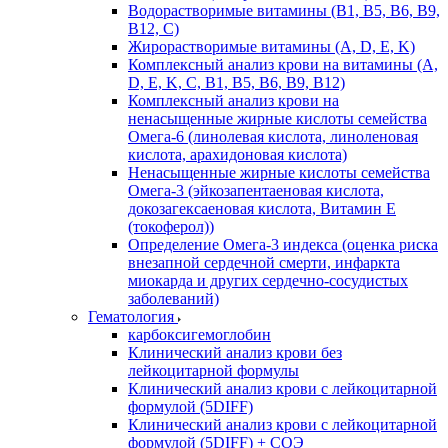
Водорастворимые витамины (B1, B5, B6, В9,
В12, С)
Жирорастворимые витамины (A, D, E, K)
Комплексный анализ крови на витамины (A,
D, E, K, C, B1, B5, B6, В9, B12)
Комплексный анализ крови на
ненасыщенные жирные кислоты семейства
Омега-6 (линолевая кислота, линоленовая
кислота, арахидоновая кислота)
Ненасыщенные жирные кислоты семейства
Омега-3 (эйкозапентаеновая кислота,
докозагексаеновая кислота, Витамин E
(токоферол))
Определение Омега-3 индекса (оценка риска
внезапной сердечной смерти, инфаркта
миокарда и других сердечно-сосудистых
заболеваний)
Гематология
карбоксигемоглобин
Клинический анализ крови без
лейкоцитарной формулы
Клинический анализ крови с лейкоцитарной
формулой (5DIFF)
Клинический анализ крови с лейкоцитарной
формулой (5DIFF) + СОЭ