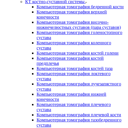
КТ костно-суставной системы
Компьютерная томография бедренной кости
Компьютерная томография верхней
конечности
Компьютерная томография височно-
нижнечелюстных суставов (пара суставов)
Компьютерная томография голеностопного
сустава
Компьютерная томография коленного
сустава
Компьютерная томография костей голени
Компьютерная томография костей
предплечья
Компьютерная томография костей таза
Компьютерная томография локтевого
сустава
Компьютерная томография лучезапястного
сустава
Компьютерная томография нижней
конечности
Компьютерная томография плечевого
сустава
Компьютерная томография плечевой кости
Компьютерная томография тазобедренного
сустава