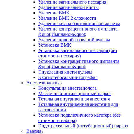
Удаление вагинального пессария
Удаление вагинальной кисты
Удаление ВМК
Удаление ВМК 2 сложности
Удаление кисты бартолиниевой железы
Удаление контрацептивного импланта
&quot;Импланон&quot;
Удаление новообразований вульвы
Установка ВМК
Установка вагинального пессария (без
стоимости пессария)
Установка контрацептивного импланта
&quot;Импланон&quot;
Энуклеация кисты вульвы
Эхогистеросальпингография
Анестезиология
Консультация анестезиолога
Массочный ингаляционный наркоз
Тотальная внутривенная анестезия
Тотальная внутривенная анестезия для
гастроскопии
Установка подключичного катетера (без
стоимости набора)
Эндотрахеальный (интубационный) наркоз
Выезда