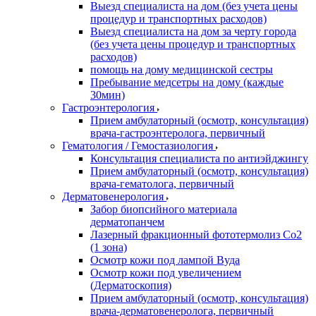
Выезд специалиста на дом (без учета цены
процедур и транспортных расходов)
Выезд специалиста на дом за черту города
(без учета цены процедур и транспортных
расходов)
помощь на дому медицинской сестры
Пребывание медсетры на дому (каждые
30мин)
Гастроэнтерология
Прием амбулаторный (осмотр, консультация)
врача-гастроэнтеролога, первичный
Гематология / Гемостазиология
Консультация специалиста по антиэйджингу
Прием амбулаторный (осмотр, консультация)
врача-гематолога, первичный
Дерматовенерология
Забор биопсийного материала
дерматопанчем
Лазерный фракционный фототермолиз Со2
(1 зона)
Осмотр кожи под лампой Вуда
Осмотр кожи под увеличением
(Дерматоскопия)
Прием амбулаторный (осмотр, консультация)
врача-дерматовенеролога, первичный