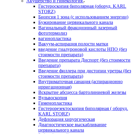
Акушерство и гинекология
Гистероскопия биполярная (оборуд. KARL
STORZ)
Биопсия 1 зона (с использованием энергии)
Бужирование цервикального канала
Вагинальный фракционный лазерный
фототермолиз
вагинопластика
Вакуум-аспирация полости матки
введение гиалуроновой кислоты НПО (без
стоимости препарата)
Введение препарата Диспорт (без стоимости
препарата)
Введение филлера при дистопии уретры (без
стоимости препарата)
Внутриматочная санация (аспирационно
ирригационная)
Вскрытие абсцесса бартолиниевой железы
Вульвоскопия
Гименопластика
Гистерорезектоскопия биполярная ( оборуд.
KARL STORZ)
Дефлорация хирургическая
Диагностическое выскабливание
цервикального канала