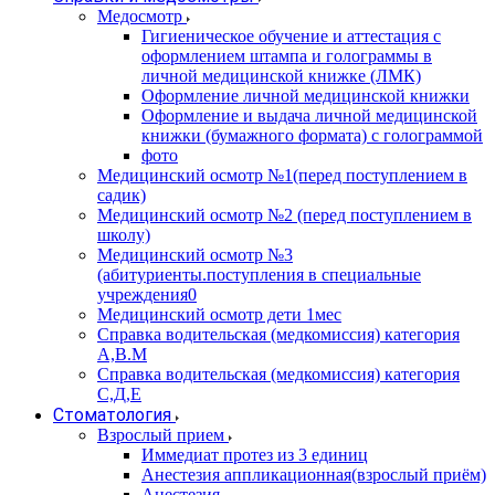
Медосмотр
Гигиеническое обучение и аттестация с
оформлением штампа и голограммы в
личной медицинской книжке (ЛМК)
Оформление личной медицинской книжки
Оформление и выдача личной медицинской
книжки (бумажного формата) с голограммой
фото
Медицинский осмотр №1(перед поступлением в
садик)
Медицинский осмотр №2 (перед поступлением в
школу)
Медицинский осмотр №3
(абитуриенты.поступления в специальные
учреждения0
Медицинский осмотр дети 1мес
Справка водительская (медкомиссия) категория
А,В.М
Справка водительская (медкомиссия) категория
С,Д,Е
Стоматология
Взрослый прием
Иммедиат протез из 3 единиц
Анестезия аппликационная(взрослый приём)
Анестезия