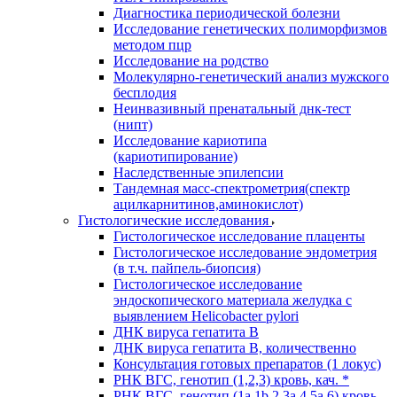
Диагностика периодической болезни
Исследование генетических полиморфизмов
методом пцр
Исследование на родство
Молекулярно-генетический анализ мужского
бесплодия
Неинвазивный пренатальный днк-тест
(нипт)
Исследование кариотипа
(кариотипирование)
Наследственные эпилепсии
Тандемная масс-спектрометрия(спектр
ацилкарнитинов,аминокислот)
Гистологические исследования
Гистологическое исследование плаценты
Гистологическое исследование эндометрия
(в т.ч. пайпель-биопсия)
Гистологическое исследование
эндоскопического материала желудка с
выявлением Helicobacter pylori
ДНК вируса гепатита B
ДНК вируса гепатита B, количественно
Консультация готовых препаратов (1 локус)
РНК ВГC, генотип (1,2,3) кровь, кач. *
РНК ВГC, генотип (1a,1b,2,3a,4,5a,6) кровь,