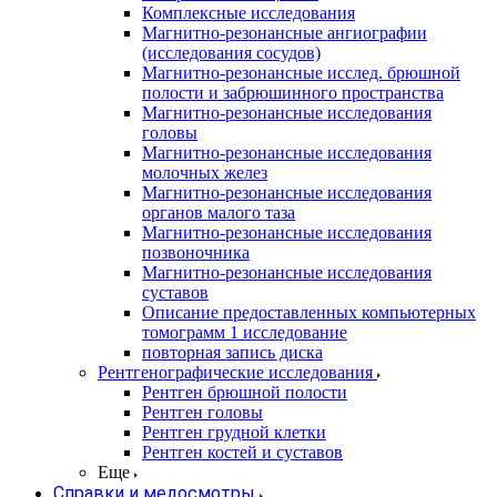
Комплексные исследования
Магнитно-резонансные ангиографии
(исследования сосудов)
Магнитно-резонансные исслед. брюшной
полости и забрюшинного пространства
Магнитно-резонансные исследования
головы
Магнитно-резонансные исследования
молочных желез
Магнитно-резонансные исследования
органов малого таза
Магнитно-резонансные исследования
позвоночника
Магнитно-резонансные исследования
суставов
Описание предоставленных компьютерных
томограмм 1 исследование
повторная запись диска
Рентгенографические исследования
Рентген брюшной полости
Рентген головы
Рентген грудной клетки
Рентген костей и суставов
Еще
Справки и медосмотры