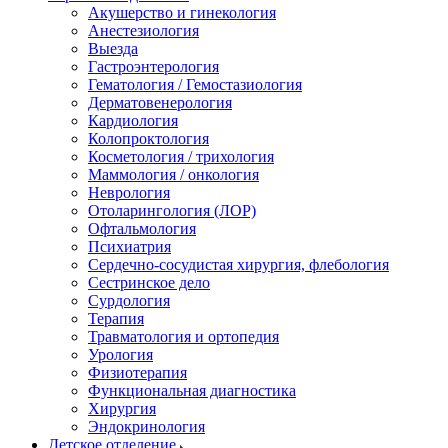
Акушерство и гинекология
Анестезиология
Выезда
Гастроэнтерология
Гематология / Гемостазиология
Дерматовенерология
Кардиология
Колопроктология
Косметология / трихология
Маммология / онкология
Неврология
Отоларингология (ЛОР)
Офтальмология
Психиатрия
Сердечно-сосудистая хирургия, флебология
Сестринское дело
Сурдология
Терапия
Травматология и ортопедия
Урология
Физиотерапия
Функциональная диагностика
Хирургия
Эндокринология
Детское отделение