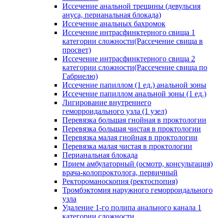
Иссечение анальной трещины (девульсия
ануса, перианальная блокада)
Иссечение анальных бахромок
Иссечение интрасфинктерного свища 1
категории сложности(Рассечение свища в
просвет)
Иссечение интрасфинктерного свища 2
категории сложности(Рассечение свища по
Габриелю)
Иссечение папиллом (1 ед.) анальной зоны
Иссечение папиллом анальной зоны (1 ед.)
Лигирование внутреннего
геморроидального узла (1 узел)
Перевязка большая гнойная в проктологии
Перевязка большая чистая в проктологии
Перевязка малая гнойная в проктологии
Перевязка малая чистая в проктологии
Перианальная блокада
Прием амбулаторный (осмотр, консультация)
врача-колопроктолога, первичный
Ректороманоскопия (ректоспопия)
Тромбэктомия наружного геморроидального
узла
Удаление 1-го полипа анального канала 1
категории сложности