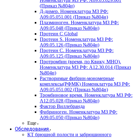
Номенклатура МЗ РФ: A09.05.029.001
(Приказ №804н)
Д-димер. Номенклатура МЗ РФ:
A09.05.051.001 (Приказ №804н)
Плазминоген. Номенклатура МЗ РФ:
A09.05.048 (Приказ №804н)
Протеин C Global
Протеин S. Номенклатура МЗ РФ:
A09.05.126 (Приказ №804н)
Протеин С. Номенклатура МЗ РФ:
A09.05.125 (Приказ №804н)
Протромбин (время, по Квику, МНО).
Номенклатура МЗ РФ: A12.30.014 (Приказ
№804н)
Растворимые фибрин-мономерные
комплексы(РФМК) Номенклатура МЗ РФ:
A09.05.051.002 (Приказ №804н)
Тромбиновое время. Номенклатура МЗ РФ:
A12.05.028 (Приказ №804н)
Фактор Виллебранда
Фибриноген. Номенклатура МЗ РФ:
A09.05.050 (Приказ №804н)
Еще
Обследования
КТ брюшной полости и забрюшинного