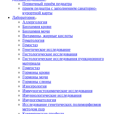
Первичный приём педиатра
прием педиатра с заполнением санаторно-
курортной карты
Лаборатория
Аллергология
Биохимия крови
Биохимия мочи
Витамины, жирные кислоты
Гематология
Гемостаз
Генетическое исследование
Гистологические исследования
Гистологические исследования пункционного
материала
Гомеостаз
Гормоны крови
Гормоны мочи
Гормоны слюны
Изосерология
Иммуногистохимические исследования
Имуннологические исследования
Имуногематология
Исследование генетических полиморфизмов
методом пцр
Коммерческие профили