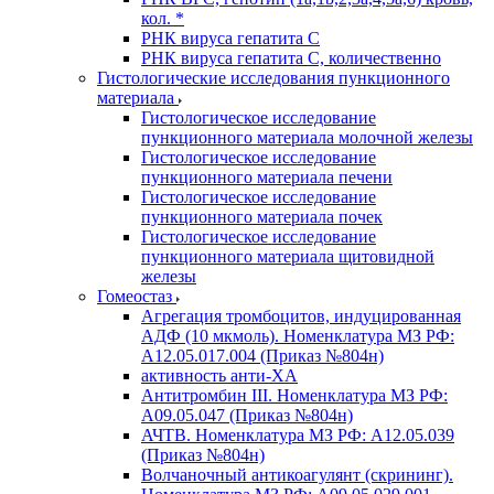
кол. *
РНК вируса гепатита C
РНК вируса гепатита C, количественно
Гистологические исследования пункционного
материала
Гистологическое исследование
пункционного материала молочной железы
Гистологическое исследование
пункционного материала печени
Гистологическое исследование
пункционного материала почек
Гистологическое исследование
пункционного материала щитовидной
железы
Гомеостаз
Агрегация тромбоцитов, индуцированная
АДФ (10 мкмоль). Номенклатура МЗ РФ:
A12.05.017.004 (Приказ №804н)
активность анти-ХА
Антитромбин III. Номенклатура МЗ РФ:
A09.05.047 (Приказ №804н)
АЧТВ. Номенклатура МЗ РФ: A12.05.039
(Приказ №804н)
Волчаночный антикоагулянт (скрининг).