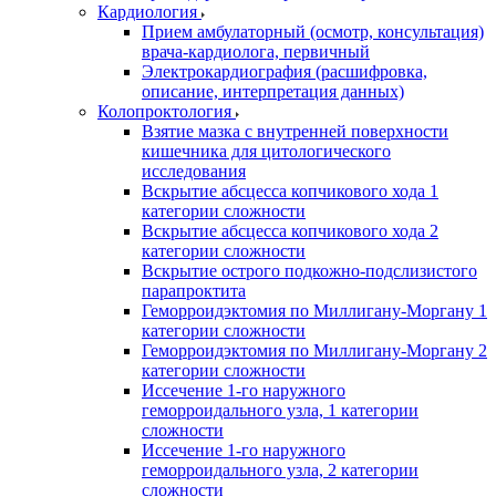
Кардиология
Прием амбулаторный (осмотр, консультация)
врача-кардиолога, первичный
Электрокардиография (расшифровка,
описание, интерпретация данных)
Колопроктология
Взятие мазка с внутренней поверхности
кишечника для цитологического
исследования
Вскрытие абсцесса копчикового хода 1
категории сложности
Вскрытие абсцесса копчикового хода 2
категории сложности
Вскрытие острого подкожно-подслизистого
парапроктита
Геморроидэктомия по Миллигану-Моргану 1
категории сложности
Геморроидэктомия по Миллигану-Моргану 2
категории сложности
Иссечение 1-го наружного
геморроидального узла, 1 категории
сложности
Иссечение 1-го наружного
геморроидального узла, 2 категории
сложности