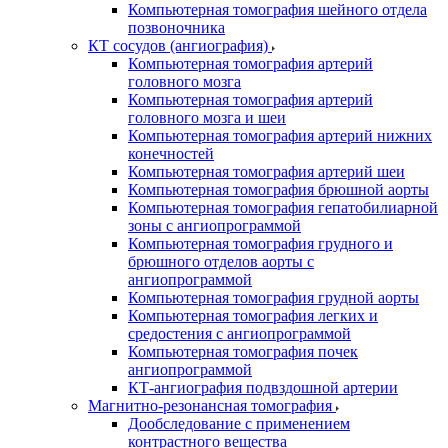
Компьютерная томография шейного отдела
позвоночника
КТ сосудов (ангиография)
Компьютерная томография артерий
головного мозга
Компьютерная томография артерий
головного мозга и шеи
Компьютерная томография артерий нижних
конечностей
Компьютерная томография артерий шеи
Компьютерная томография брюшной аорты
Компьютерная томография гепатобилиарной
зоны с ангиопрограммой
Компьютерная томография грудного и
брюшного отделов аорты с
ангиопрограммой
Компьютерная томография грудной аорты
Компьютерная томография легких и
средостения с ангиопрограммой
Компьютерная томография почек
ангиопрограммой
КТ-ангиография подвздошной артерии
Магнитно-резонансная томография
Дообследование с применением
контрастного вещества