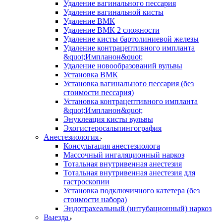
Удаление вагинального пессария
Удаление вагинальной кисты
Удаление ВМК
Удаление ВМК 2 сложности
Удаление кисты бартолиниевой железы
Удаление контрацептивного импланта
&quot;Импланон&quot;
Удаление новообразований вульвы
Установка ВМК
Установка вагинального пессария (без
стоимости пессария)
Установка контрацептивного импланта
&quot;Импланон&quot;
Энуклеация кисты вульвы
Эхогистеросальпингография
Анестезиология
Консультация анестезиолога
Массочный ингаляционный наркоз
Тотальная внутривенная анестезия
Тотальная внутривенная анестезия для
гастроскопии
Установка подключичного катетера (без
стоимости набора)
Эндотрахеальный (интубационный) наркоз
Выезда