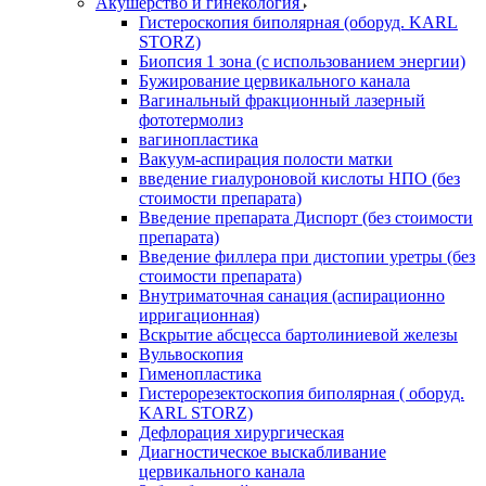
Акушерство и гинекология
Гистероскопия биполярная (оборуд. KARL
STORZ)
Биопсия 1 зона (с использованием энергии)
Бужирование цервикального канала
Вагинальный фракционный лазерный
фототермолиз
вагинопластика
Вакуум-аспирация полости матки
введение гиалуроновой кислоты НПО (без
стоимости препарата)
Введение препарата Диспорт (без стоимости
препарата)
Введение филлера при дистопии уретры (без
стоимости препарата)
Внутриматочная санация (аспирационно
ирригационная)
Вскрытие абсцесса бартолиниевой железы
Вульвоскопия
Гименопластика
Гистерорезектоскопия биполярная ( оборуд.
KARL STORZ)
Дефлорация хирургическая
Диагностическое выскабливание
цервикального канала