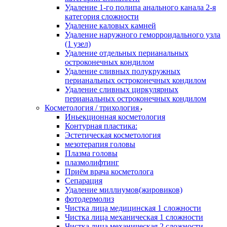
Удаление 1-го полипа анального канала 2-я
категория сложности
Удаление каловых камней
Удаление наружного геморроидального узла
(1 узел)
Удаление отдельных перианальных
остроконечных кондилом
Удаление сливных полукружных
перианальных остроконечных кондилом
Удаление сливных циркулярных
перианальных остроконечных кондилом
Косметология / трихология
Иньекционная косметология
Контурная пластика:
Эстетическая косметология
мезотерапия головы
Плазма головы
плазмолифтинг
Приём врача косметолога
Сепарация
Удаление миллиумов(жировиков)
фотодермолиз
Чистка лица медицинская 1 сложности
Чистка лица механическая 1 сложности
Чистка лица механическая 2 сложности