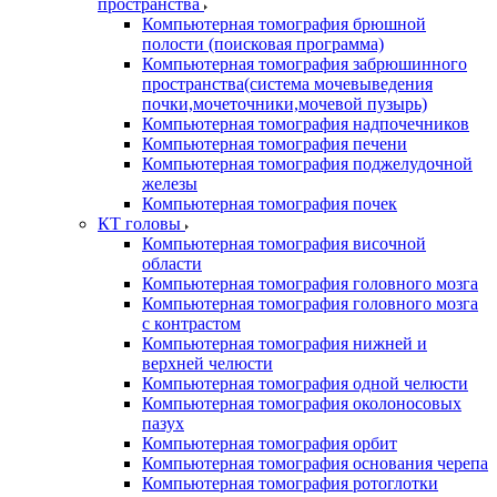
пространства
Компьютерная томография брюшной
полости (поисковая программа)
Компьютерная томография забрюшинного
пространства(система мочевыведения
почки,мочеточники,мочевой пузырь)
Компьютерная томография надпочечников
Компьютерная томография печени
Компьютерная томография поджелудочной
железы
Компьютерная томография почек
КТ головы
Компьютерная томография височной
области
Компьютерная томография головного мозга
Компьютерная томография головного мозга
с контрастом
Компьютерная томография нижней и
верхней челюсти
Компьютерная томография одной челюсти
Компьютерная томография околоносовых
пазух
Компьютерная томография орбит
Компьютерная томография основания черепа
Компьютерная томография ротоглотки