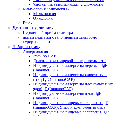
Чистка лица медицинская 2 сложности
Маммология / онкология
Маммология
Онкология
Еще
Детское отделение
Первичный приём педиатра
прием педиатра с заполнением санаторно-
курортной карты
Лаборатория
Аллергология
Immuno CAP
Диагностика пищевой непереносимости
Индивидуальные аллергены деревьев IgE
(ImmunoCAP)
Индивидуальные аллергены животных и
птиц IgE (ImmunoCAP)
Индивидуальные аллергены насекомых и их
ядовIgE (ImmunoCAP)
Индивидуальные аллергены пыли IgE
(ImmunoCAP)
Индивидуальные пищевые аллергены IgE
(ImmunoCAP): Яйцо и компоненты яйца
Индивидуальные пищевые аллергены IgE: