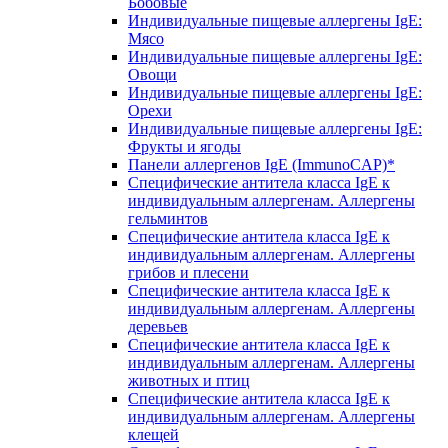
Бобовые
Индивидуальные пищевые аллергены IgE:
Мясо
Индивидуальные пищевые аллергены IgE:
Овощи
Индивидуальные пищевые аллергены IgE:
Орехи
Индивидуальные пищевые аллергены IgE:
Фрукты и ягоды
Панели аллергенов IgE (ImmunoCAP)*
Специфические антитела класса IgE к
индивидуальным аллергенам. Аллергены
гельминтов
Специфические антитела класса IgE к
индивидуальным аллергенам. Аллергены
грибов и плесени
Специфические антитела класса IgE к
индивидуальным аллергенам. Аллергены
деревьев
Специфические антитела класса IgE к
индивидуальным аллергенам. Аллергены
животных и птиц
Специфические антитела класса IgE к
индивидуальным аллергенам. Аллергены
клещей