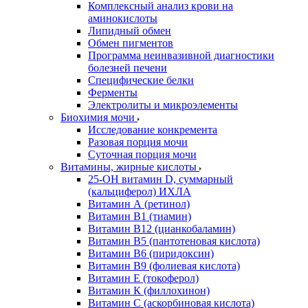
Комплексный анализ крови на
аминокислоты
Липидный обмен
Обмен пигментов
Программа неинвазивной диагностики
болезней печени
Специфические белки
Ферменты
Электролиты и микроэлементы
Биохимия мочи
Исследование конкремента
Разовая порция мочи
Суточная порция мочи
Витамины, жирные кислоты
25-OH витамин D, суммарный
(кальциферол) ИХЛА
Витамин А (ретинол)
Витамин В1 (тиамин)
Витамин В12 (цианкобаламин)
Витамин В5 (пантотеновая кислота)
Витамин В6 (пиридоксин)
Витамин В9 (фолиевая кислота)
Витамин Е (токоферол)
Витамин К (филлохинон)
Витамин С (аскорбиновая кислота)