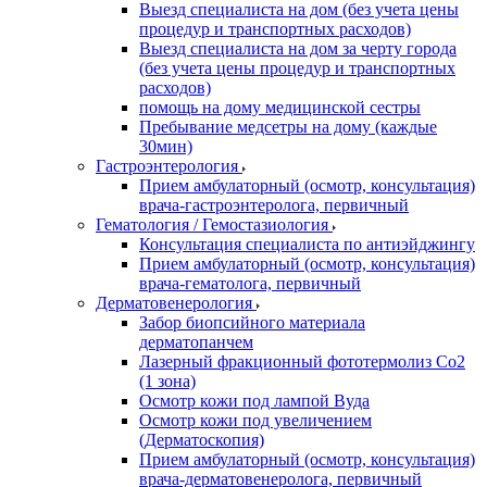
Выезд специалиста на дом (без учета цены
процедур и транспортных расходов)
Выезд специалиста на дом за черту города
(без учета цены процедур и транспортных
расходов)
помощь на дому медицинской сестры
Пребывание медсетры на дому (каждые
30мин)
Гастроэнтерология
Прием амбулаторный (осмотр, консультация)
врача-гастроэнтеролога, первичный
Гематология / Гемостазиология
Консультация специалиста по антиэйджингу
Прием амбулаторный (осмотр, консультация)
врача-гематолога, первичный
Дерматовенерология
Забор биопсийного материала
дерматопанчем
Лазерный фракционный фототермолиз Со2
(1 зона)
Осмотр кожи под лампой Вуда
Осмотр кожи под увеличением
(Дерматоскопия)
Прием амбулаторный (осмотр, консультация)
врача-дерматовенеролога, первичный