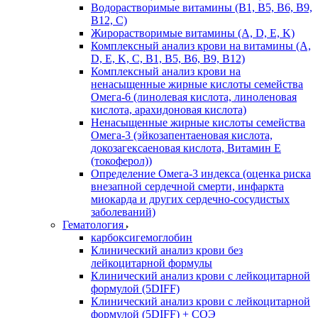
Водорастворимые витамины (B1, B5, B6, В9,
В12, С)
Жирорастворимые витамины (A, D, E, K)
Комплексный анализ крови на витамины (A,
D, E, K, C, B1, B5, B6, В9, B12)
Комплексный анализ крови на
ненасыщенные жирные кислоты семейства
Омега-6 (линолевая кислота, линоленовая
кислота, арахидоновая кислота)
Ненасыщенные жирные кислоты семейства
Омега-3 (эйкозапентаеновая кислота,
докозагексаеновая кислота, Витамин E
(токоферол))
Определение Омега-3 индекса (оценка риска
внезапной сердечной смерти, инфаркта
миокарда и других сердечно-сосудистых
заболеваний)
Гематология
карбоксигемоглобин
Клинический анализ крови без
лейкоцитарной формулы
Клинический анализ крови с лейкоцитарной
формулой (5DIFF)
Клинический анализ крови с лейкоцитарной
формулой (5DIFF) + СОЭ