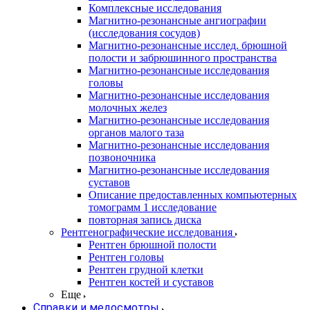
Комплексные исследования
Магнитно-резонансные ангиографии
(исследования сосудов)
Магнитно-резонансные исслед. брюшной
полости и забрюшинного пространства
Магнитно-резонансные исследования
головы
Магнитно-резонансные исследования
молочных желез
Магнитно-резонансные исследования
органов малого таза
Магнитно-резонансные исследования
позвоночника
Магнитно-резонансные исследования
суставов
Описание предоставленных компьютерных
томограмм 1 исследование
повторная запись диска
Рентгенографические исследования
Рентген брюшной полости
Рентген головы
Рентген грудной клетки
Рентген костей и суставов
Еще
Справки и медосмотры