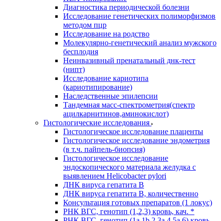
Диагностика периодической болезни
Исследование генетических полиморфизмов
методом пцр
Исследование на родство
Молекулярно-генетический анализ мужского
бесплодия
Неинвазивный пренатальный днк-тест
(нипт)
Исследование кариотипа
(кариотипирование)
Наследственные эпилепсии
Тандемная масс-спектрометрия(спектр
ацилкарнитинов,аминокислот)
Гистологические исследования
Гистологическое исследование плаценты
Гистологическое исследование эндометрия
(в т.ч. пайпель-биопсия)
Гистологическое исследование
эндоскопического материала желудка с
выявлением Helicobacter pylori
ДНК вируса гепатита B
ДНК вируса гепатита B, количественно
Консультация готовых препаратов (1 локус)
РНК ВГC, генотип (1,2,3) кровь, кач. *
РНК ВГC, генотип (1a,1b,2,3a,4,5a,6) кровь,