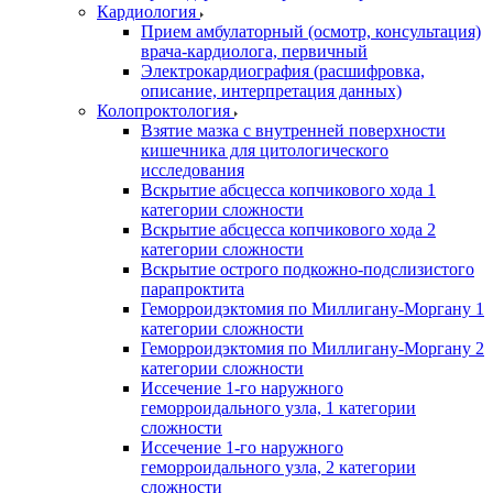
Кардиология
Прием амбулаторный (осмотр, консультация)
врача-кардиолога, первичный
Электрокардиография (расшифровка,
описание, интерпретация данных)
Колопроктология
Взятие мазка с внутренней поверхности
кишечника для цитологического
исследования
Вскрытие абсцесса копчикового хода 1
категории сложности
Вскрытие абсцесса копчикового хода 2
категории сложности
Вскрытие острого подкожно-подслизистого
парапроктита
Геморроидэктомия по Миллигану-Моргану 1
категории сложности
Геморроидэктомия по Миллигану-Моргану 2
категории сложности
Иссечение 1-го наружного
геморроидального узла, 1 категории
сложности
Иссечение 1-го наружного
геморроидального узла, 2 категории
сложности