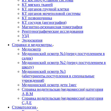
КТ костно-суставной системы
КТ мягких тканей
КТ органов грудной клетки
КТ органов мочеполовой системы
КТ позвоночника
КТ сосудов (ангиография)
Магнитно-резонансная томография
Рентгенографические исследования
УЗД
Эндоскопия
Справки и медосмотры
Медосмотр
Медицинский осмотр №1(перед поступлением в
садик)
Медицинский осмотр №2 (перед поступлением в
школу)
Медицинский осмотр №3
(абитуриенты.поступления в специальные
учреждения0
Медицинский осмотр дети 1мес
Справка водительская (медкомиссия) категория
А,В.М
Справка водительская (медкомиссия) категория
С,Д,Е
Стоматология