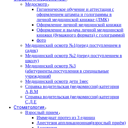
Медосмотр
Гигиеническое обучение и аттестация с
оформлением штампа и голограммы в
личной медицинской книжке (ЛМК)
Оформление личной медицинской книжки
Оформление и выдача личной медицинской
книжки (бумажного формата) с голограммой
фото
Медицинский осмотр №1(перед поступлением в
садик)
Медицинский осмотр №2 (перед поступлением в
школу)
Медицинский осмотр №3
(абитуриенты.поступления в специальные
учреждения0
Медицинский осмотр дети 1мес
Справка водительская (медкомиссия) категория
А,В.М
Справка водительская (медкомиссия) категория
С,Д,Е
Стоматология
Взрослый прием
Иммедиат протез из 3 единиц
Анестезия аппликационная(взрослый приём)
Анестезия