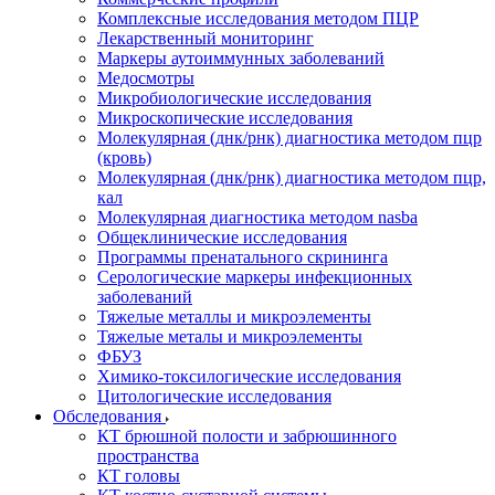
Комплексные исследования методом ПЦР
Лекарственный мониторинг
Маркеры аутоиммунных заболеваний
Медосмотры
Микробиологические исследования
Микроскопические исследования
Молекулярная (днк/рнк) диагностика методом пцр
(кровь)
Молекулярная (днк/рнк) диагностика методом пцр,
кал
Молекулярная диагностика методом nasba
Общеклинические исследования
Программы пренатального скрининга
Серологические маркеры инфекционных
заболеваний
Тяжелые металлы и микроэлементы
Тяжелые металы и микроэлементы
ФБУЗ
Химико-токсилогические исследования
Цитологические исследования
Обследования
КТ брюшной полости и забрюшинного
пространства
КТ головы