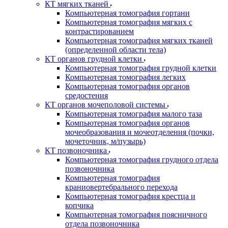
КТ мягких тканей
Компьютерная томография гортани
Компьютерная томография мягких с
контрастированием
Компьютерная томография мягких тканей
(определенной области тела)
КТ органов грудной клетки
Компьютерная томография грудной клетки
Компьютерная томография легких
Компьютерная томография органов
средостения
КТ органов мочеполовой системы
Компьютерная томография малого таза
Компьютерная томография органов
мочеобразования и мочеотделения (почки,
мочеточник, м/пузырь)
КТ позвоночника
Компьютерная томография грудного отдела
позвоночника
Компьютерная томография
краниовертебрального перехода
Компьютерная томография крестца и
копчика
Компьютерная томография поясничного
отдела позвоночника