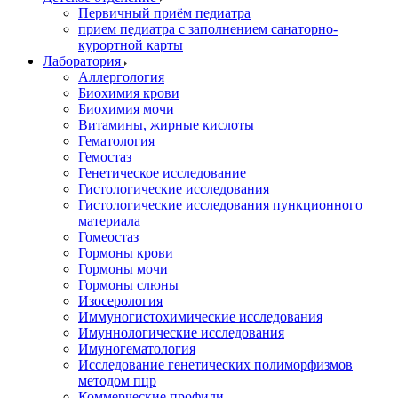
Первичный приём педиатра
прием педиатра с заполнением санаторно-
курортной карты
Лаборатория
Аллергология
Биохимия крови
Биохимия мочи
Витамины, жирные кислоты
Гематология
Гемостаз
Генетическое исследование
Гистологические исследования
Гистологические исследования пункционного
материала
Гомеостаз
Гормоны крови
Гормоны мочи
Гормоны слюны
Изосерология
Иммуногистохимические исследования
Имуннологические исследования
Имуногематология
Исследование генетических полиморфизмов
методом пцр
Коммерческие профили