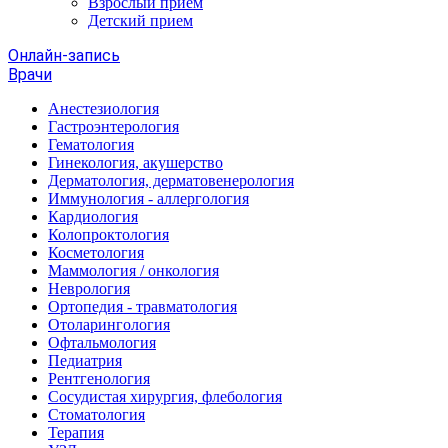
Взрослый прием
Детский прием
Онлайн-запись
Врачи
Анестезиология
Гастроэнтерология
Гематология
Гинекология, акушерство
Дерматология, дерматовенерология
Иммунология - аллергология
Кардиология
Колопроктология
Косметология
Маммология / онкология
Неврология
Ортопедия - травматология
Отоларингология
Офтальмология
Педиатрия
Рентгенология
Сосудистая хирургия, флебология
Стоматология
Терапия