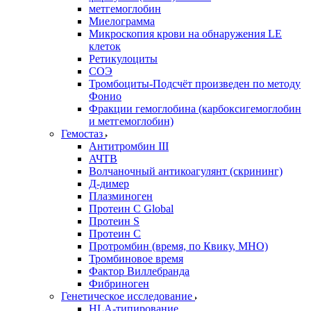
метгемоглобин
Миелограмма
Микроскопия крови на обнаружения LE
клеток
Ретикулоциты
СОЭ
Тромбоциты-Подсчёт произведен по методу
Фонио
Фракции гемоглобина (карбоксигемоглобин
и метгемоглобин)
Гемостаз
Антитромбин III
АЧТВ
Волчаночный антикоагулянт (скрининг)
Д-димер
Плазминоген
Протеин C Global
Протеин S
Протеин С
Протромбин (время, по Квику, МНО)
Тромбиновое время
Фактор Виллебранда
Фибриноген
Генетическое исследование
HLA-типирование