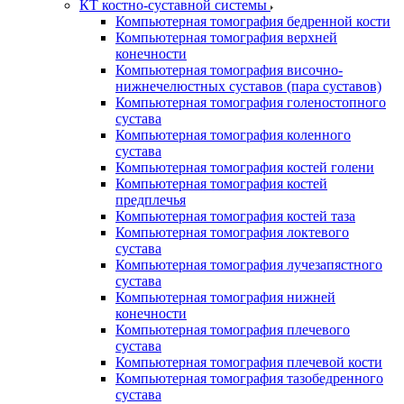
КТ костно-суставной системы
Компьютерная томография бедренной кости
Компьютерная томография верхней
конечности
Компьютерная томография височно-
нижнечелюстных суставов (пара суставов)
Компьютерная томография голеностопного
сустава
Компьютерная томография коленного
сустава
Компьютерная томография костей голени
Компьютерная томография костей
предплечья
Компьютерная томография костей таза
Компьютерная томография локтевого
сустава
Компьютерная томография лучезапястного
сустава
Компьютерная томография нижней
конечности
Компьютерная томография плечевого
сустава
Компьютерная томография плечевой кости
Компьютерная томография тазобедренного
сустава