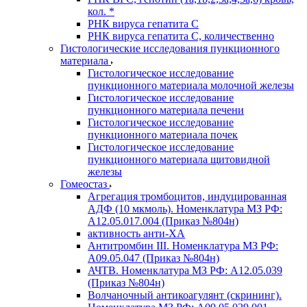
кол. *
РНК вируса гепатита C
РНК вируса гепатита C, количественно
Гистологические исследования пункционного
материала
Гистологическое исследование
пункционного материала молочной железы
Гистологическое исследование
пункционного материала печени
Гистологическое исследование
пункционного материала почек
Гистологическое исследование
пункционного материала щитовидной
железы
Гомеостаз
Агрегация тромбоцитов, индуцированная
АДФ (10 мкмоль). Номенклатура МЗ РФ:
A12.05.017.004 (Приказ №804н)
активность анти-ХА
Антитромбин III. Номенклатура МЗ РФ:
A09.05.047 (Приказ №804н)
АЧТВ. Номенклатура МЗ РФ: A12.05.039
(Приказ №804н)
Волчаночный антикоагулянт (скрининг).