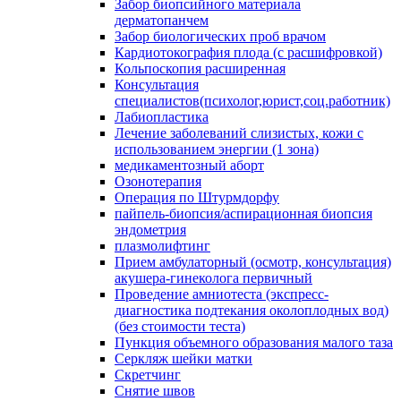
Забор биопсийного материала
дерматопанчем
Забор биологических проб врачом
Кардиотокография плода (с расшифровкой)
Кольпоскопия расширенная
Консультация
специалистов(психолог,юрист,соц.работник)
Лабиопластика
Лечение заболеваний слизистых, кожи с
использованием энергии (1 зона)
медикаментозный аборт
Озонотерапия
Операция по Штурмдорфу
пайпель-биопсия/аспирационная биопсия
эндометрия
плазмолифтинг
Прием амбулаторный (осмотр, консультация)
акушера-гинеколога первичный
Проведение амниотеста (экспресс-
диагностика подтекания околоплодных вод)
(без стоимости теста)
Пункция объемного образования малого таза
Серкляж шейки матки
Скретчинг
Снятие швов