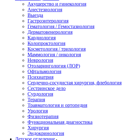
Акушерство и гинекология
Анестезиология
Выезда
Гастроэнтерология
Гематология / Гемостазиология
Дерматовенерология
Кардиология
Колопроктология
Косметология / трихология
Маммология / онкология
Неврология
Отоларингология (ЛОР)
Офтальмология
Психиатрия
Сердечно-сосудистая хирургия, флебология
Сестринское дело
Сурдология
Терапия
Травматология и ортопедия
Урология
Физиотерапия
Функциональная диагностика
Хирургия
Эндокринология
Детское отделение