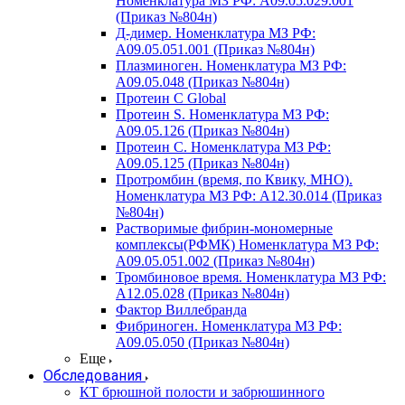
Номенклатура МЗ РФ: A09.05.029.001
(Приказ №804н)
Д-димер. Номенклатура МЗ РФ:
A09.05.051.001 (Приказ №804н)
Плазминоген. Номенклатура МЗ РФ:
A09.05.048 (Приказ №804н)
Протеин C Global
Протеин S. Номенклатура МЗ РФ:
A09.05.126 (Приказ №804н)
Протеин С. Номенклатура МЗ РФ:
A09.05.125 (Приказ №804н)
Протромбин (время, по Квику, МНО).
Номенклатура МЗ РФ: A12.30.014 (Приказ
№804н)
Растворимые фибрин-мономерные
комплексы(РФМК) Номенклатура МЗ РФ:
A09.05.051.002 (Приказ №804н)
Тромбиновое время. Номенклатура МЗ РФ:
A12.05.028 (Приказ №804н)
Фактор Виллебранда
Фибриноген. Номенклатура МЗ РФ:
A09.05.050 (Приказ №804н)
Еще
Обследования
КТ брюшной полости и забрюшинного