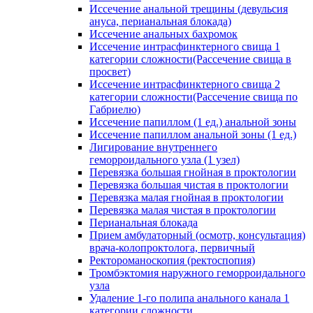
Иссечение анальной трещины (девульсия
ануса, перианальная блокада)
Иссечение анальных бахромок
Иссечение интрасфинктерного свища 1
категории сложности(Рассечение свища в
просвет)
Иссечение интрасфинктерного свища 2
категории сложности(Рассечение свища по
Габриелю)
Иссечение папиллом (1 ед.) анальной зоны
Иссечение папиллом анальной зоны (1 ед.)
Лигирование внутреннего
геморроидального узла (1 узел)
Перевязка большая гнойная в проктологии
Перевязка большая чистая в проктологии
Перевязка малая гнойная в проктологии
Перевязка малая чистая в проктологии
Перианальная блокада
Прием амбулаторный (осмотр, консультация)
врача-колопроктолога, первичный
Ректороманоскопия (ректоспопия)
Тромбэктомия наружного геморроидального
узла
Удаление 1-го полипа анального канала 1
категории сложности