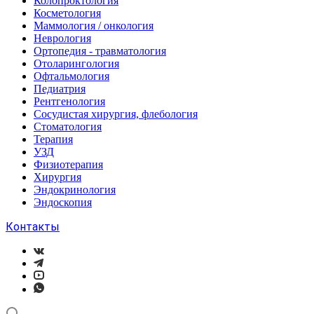
Колопроктология
Косметология
Маммология / онкология
Неврология
Ортопедия - травматология
Отоларингология
Офтальмология
Педиатрия
Рентгенология
Сосудистая хирургия, флебология
Стоматология
Терапия
УЗД
Физиотерапия
Хирургия
Эндокринология
Эндоскопия
Контакты