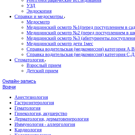
Рентгенографические исследования
УЗД
Эндоскопия
Справки и медосмотры
Медосмотр
Медицинский осмотр №1(перед поступлением в сад
Медицинский осмотр №2 (перед поступлением в шк
Медицинский осмотр №3 (абитуриенты.поступлени
Медицинский осмотр дети 1мес
Справка водительская (медкомиссия) категория А,
Справка водительская (медкомиссия) категория С,Д
Стоматология
Взрослый прием
Детский прием
Онлайн-запись
Врачи
Анестезиология
Гастроэнтерология
Гематология
Гинекология, акушерство
Дерматология, дерматовенерология
Иммунология - аллергология
Кардиология