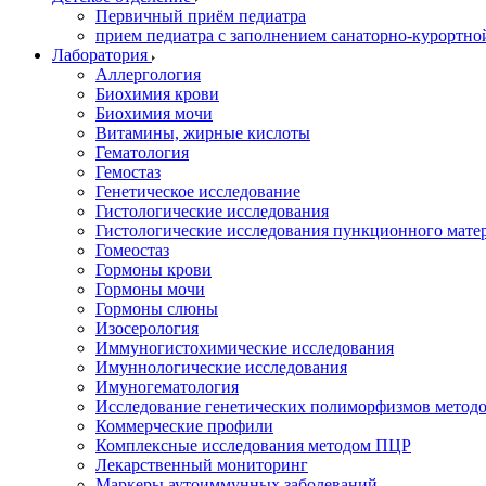
Первичный приём педиатра
прием педиатра с заполнением санаторно-курортно
Лаборатория
Аллергология
Биохимия крови
Биохимия мочи
Витамины, жирные кислоты
Гематология
Гемостаз
Генетическое исследование
Гистологические исследования
Гистологические исследования пункционного мате
Гомеостаз
Гормоны крови
Гормоны мочи
Гормоны слюны
Изосерология
Иммуногистохимические исследования
Имуннологические исследования
Имуногематология
Исследование генетических полиморфизмов метод
Коммерческие профили
Комплексные исследования методом ПЦР
Лекарственный мониторинг
Маркеры аутоиммунных заболеваний