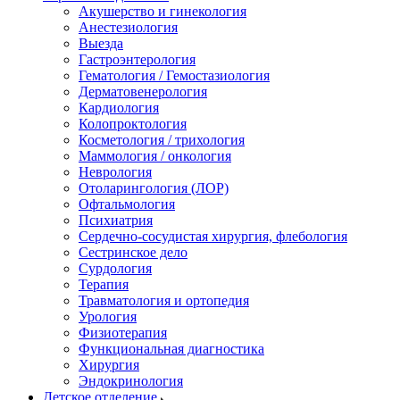
Акушерство и гинекология
Анестезиология
Выезда
Гастроэнтерология
Гематология / Гемостазиология
Дерматовенерология
Кардиология
Колопроктология
Косметология / трихология
Маммология / онкология
Неврология
Отоларингология (ЛОР)
Офтальмология
Психиатрия
Сердечно-сосудистая хирургия, флебология
Сестринское дело
Сурдология
Терапия
Травматология и ортопедия
Урология
Физиотерапия
Функциональная диагностика
Хирургия
Эндокринология
Детское отделение