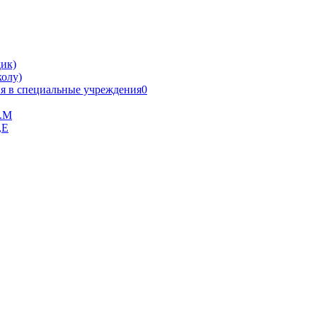
ик)
олу)
я в специальные учреждения0
В.М
,Е