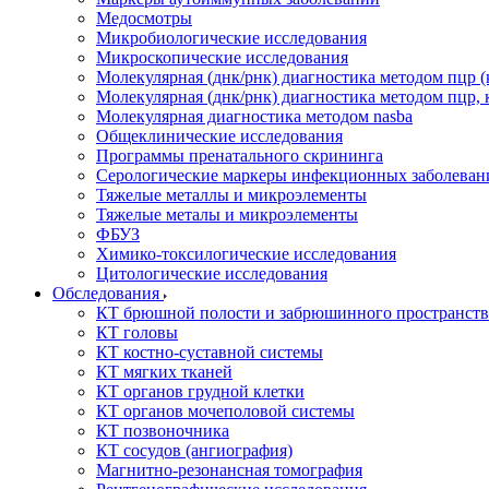
Медосмотры
Микробиологические исследования
Микроскопические исследования
Молекулярная (днк/рнк) диагностика методом пцр (
Молекулярная (днк/рнк) диагностика методом пцр, 
Молекулярная диагностика методом nasba
Общеклинические исследования
Программы пренатального скрининга
Серологические маркеры инфекционных заболеван
Тяжелые металлы и микроэлементы
Тяжелые металы и микроэлементы
ФБУЗ
Химико-токсилогические исследования
Цитологические исследования
Обследования
КТ брюшной полости и забрюшинного пространств
КТ головы
КТ костно-суставной системы
КТ мягких тканей
КТ органов грудной клетки
КТ органов мочеполовой системы
КТ позвоночника
КТ сосудов (ангиография)
Магнитно-резонансная томография