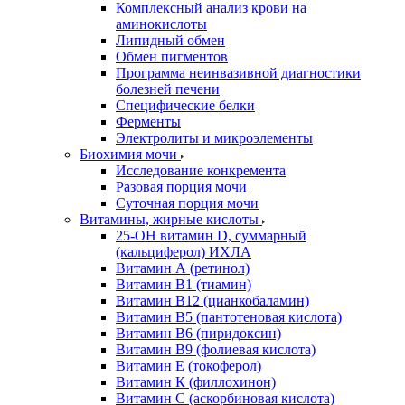
Комплексный анализ крови на
аминокислоты
Липидный обмен
Обмен пигментов
Программа неинвазивной диагностики
болезней печени
Специфические белки
Ферменты
Электролиты и микроэлементы
Биохимия мочи
Исследование конкремента
Разовая порция мочи
Суточная порция мочи
Витамины, жирные кислоты
25-OH витамин D, суммарный
(кальциферол) ИХЛА
Витамин А (ретинол)
Витамин В1 (тиамин)
Витамин В12 (цианкобаламин)
Витамин В5 (пантотеновая кислота)
Витамин В6 (пиридоксин)
Витамин В9 (фолиевая кислота)
Витамин Е (токоферол)
Витамин К (филлохинон)
Витамин С (аскорбиновая кислота)