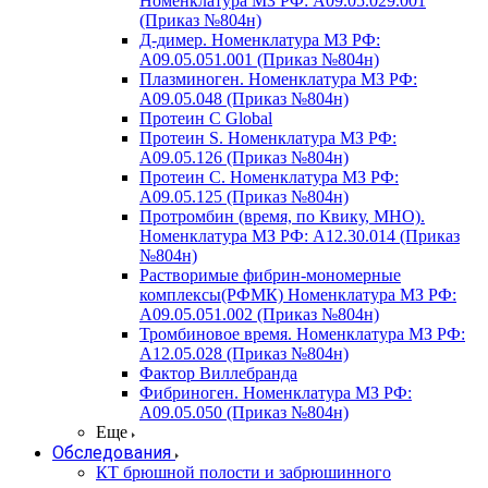
Номенклатура МЗ РФ: A09.05.029.001
(Приказ №804н)
Д-димер. Номенклатура МЗ РФ:
A09.05.051.001 (Приказ №804н)
Плазминоген. Номенклатура МЗ РФ:
A09.05.048 (Приказ №804н)
Протеин C Global
Протеин S. Номенклатура МЗ РФ:
A09.05.126 (Приказ №804н)
Протеин С. Номенклатура МЗ РФ:
A09.05.125 (Приказ №804н)
Протромбин (время, по Квику, МНО).
Номенклатура МЗ РФ: A12.30.014 (Приказ
№804н)
Растворимые фибрин-мономерные
комплексы(РФМК) Номенклатура МЗ РФ:
A09.05.051.002 (Приказ №804н)
Тромбиновое время. Номенклатура МЗ РФ:
A12.05.028 (Приказ №804н)
Фактор Виллебранда
Фибриноген. Номенклатура МЗ РФ:
A09.05.050 (Приказ №804н)
Еще
Обследования
КТ брюшной полости и забрюшинного