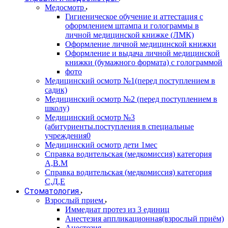
Медосмотр
Гигиеническое обучение и аттестация с
оформлением штампа и голограммы в
личной медицинской книжке (ЛМК)
Оформление личной медицинской книжки
Оформление и выдача личной медицинской
книжки (бумажного формата) с голограммой
фото
Медицинский осмотр №1(перед поступлением в
садик)
Медицинский осмотр №2 (перед поступлением в
школу)
Медицинский осмотр №3
(абитуриенты.поступления в специальные
учреждения0
Медицинский осмотр дети 1мес
Справка водительская (медкомиссия) категория
А,В.М
Справка водительская (медкомиссия) категория
С,Д,Е
Стоматология
Взрослый прием
Иммедиат протез из 3 единиц
Анестезия аппликационная(взрослый приём)
Анестезия