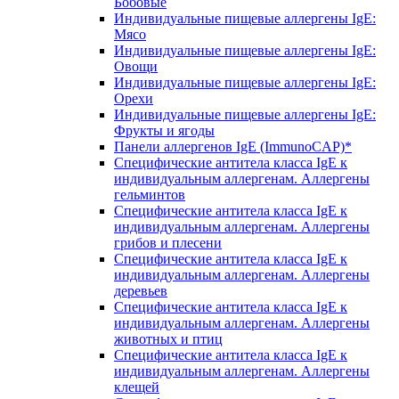
Бобовые
Индивидуальные пищевые аллергены IgE:
Мясо
Индивидуальные пищевые аллергены IgE:
Овощи
Индивидуальные пищевые аллергены IgE:
Орехи
Индивидуальные пищевые аллергены IgE:
Фрукты и ягоды
Панели аллергенов IgE (ImmunoCAP)*
Специфические антитела класса IgE к
индивидуальным аллергенам. Аллергены
гельминтов
Специфические антитела класса IgE к
индивидуальным аллергенам. Аллергены
грибов и плесени
Специфические антитела класса IgE к
индивидуальным аллергенам. Аллергены
деревьев
Специфические антитела класса IgE к
индивидуальным аллергенам. Аллергены
животных и птиц
Специфические антитела класса IgE к
индивидуальным аллергенам. Аллергены
клещей