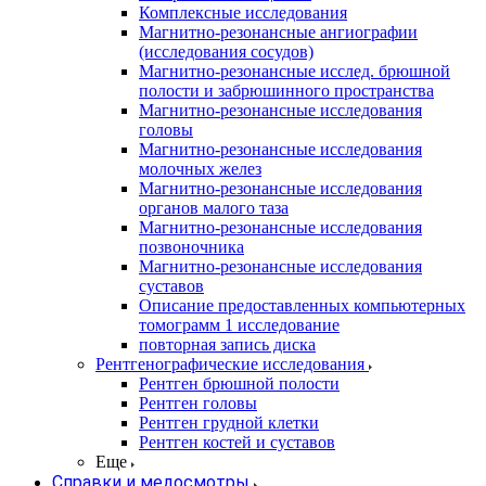
Комплексные исследования
Магнитно-резонансные ангиографии
(исследования сосудов)
Магнитно-резонансные исслед. брюшной
полости и забрюшинного пространства
Магнитно-резонансные исследования
головы
Магнитно-резонансные исследования
молочных желез
Магнитно-резонансные исследования
органов малого таза
Магнитно-резонансные исследования
позвоночника
Магнитно-резонансные исследования
суставов
Описание предоставленных компьютерных
томограмм 1 исследование
повторная запись диска
Рентгенографические исследования
Рентген брюшной полости
Рентген головы
Рентген грудной клетки
Рентген костей и суставов
Еще
Справки и медосмотры