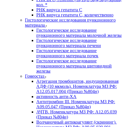
кол. *
РНК вируса гепатита C
РНК вируса гепатита C, количественно
Гистологические исследования пункционного
материала
Гистологическое исследование
пункционного материала молочной железы
Гистологическое исследование
пункционного материала печени
Гистологическое исследование
пункционного материала почек
Гистологическое исследование
пункционного материала щитовидной
железы
Гомеостаз
Агрегация тромбоцитов, индуцированная
АДФ (10 мкмоль). Номенклатура МЗ РФ:
A12.05.017.004 (Приказ №804н)
активность анти-ХА
Антитромбин III. Номенклатура МЗ РФ:
A09.05.047 (Приказ №804н)
АЧТВ. Номенклатура МЗ РФ: A12.05.039
(Приказ №804н)
Волчаночный антикоагулянт (скрининг).