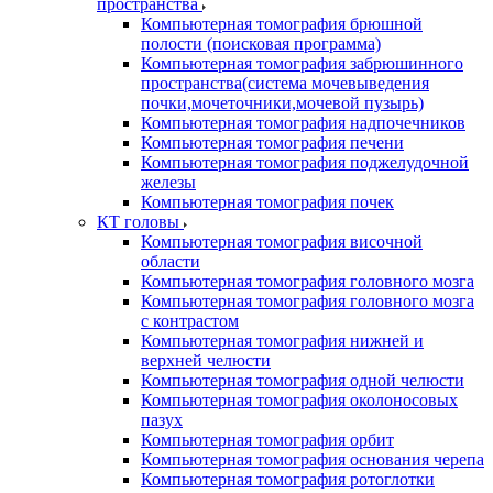
пространства
Компьютерная томография брюшной
полости (поисковая программа)
Компьютерная томография забрюшинного
пространства(система мочевыведения
почки,мочеточники,мочевой пузырь)
Компьютерная томография надпочечников
Компьютерная томография печени
Компьютерная томография поджелудочной
железы
Компьютерная томография почек
КТ головы
Компьютерная томография височной
области
Компьютерная томография головного мозга
Компьютерная томография головного мозга
с контрастом
Компьютерная томография нижней и
верхней челюсти
Компьютерная томография одной челюсти
Компьютерная томография околоносовых
пазух
Компьютерная томография орбит
Компьютерная томография основания черепа
Компьютерная томография ротоглотки