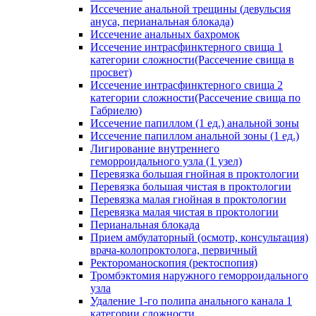
Иссечение анальной трещины (девульсия
ануса, перианальная блокада)
Иссечение анальных бахромок
Иссечение интрасфинктерного свища 1
категории сложности(Рассечение свища в
просвет)
Иссечение интрасфинктерного свища 2
категории сложности(Рассечение свища по
Габриелю)
Иссечение папиллом (1 ед.) анальной зоны
Иссечение папиллом анальной зоны (1 ед.)
Лигирование внутреннего
геморроидального узла (1 узел)
Перевязка большая гнойная в проктологии
Перевязка большая чистая в проктологии
Перевязка малая гнойная в проктологии
Перевязка малая чистая в проктологии
Перианальная блокада
Прием амбулаторный (осмотр, консультация)
врача-колопроктолога, первичный
Ректороманоскопия (ректоспопия)
Тромбэктомия наружного геморроидального
узла
Удаление 1-го полипа анального канала 1
категории сложности