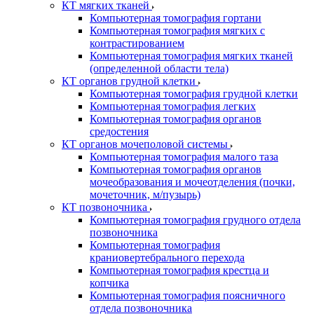
КТ мягких тканей
Компьютерная томография гортани
Компьютерная томография мягких с
контрастированием
Компьютерная томография мягких тканей
(определенной области тела)
КТ органов грудной клетки
Компьютерная томография грудной клетки
Компьютерная томография легких
Компьютерная томография органов
средостения
КТ органов мочеполовой системы
Компьютерная томография малого таза
Компьютерная томография органов
мочеобразования и мочеотделения (почки,
мочеточник, м/пузырь)
КТ позвоночника
Компьютерная томография грудного отдела
позвоночника
Компьютерная томография
краниовертебрального перехода
Компьютерная томография крестца и
копчика
Компьютерная томография поясничного
отдела позвоночника