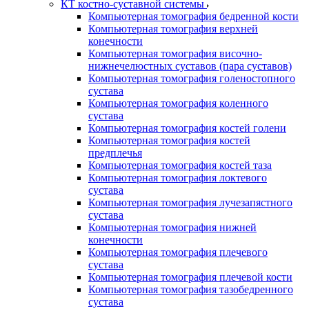
КТ костно-суставной системы
Компьютерная томография бедренной кости
Компьютерная томография верхней
конечности
Компьютерная томография височно-
нижнечелюстных суставов (пара суставов)
Компьютерная томография голеностопного
сустава
Компьютерная томография коленного
сустава
Компьютерная томография костей голени
Компьютерная томография костей
предплечья
Компьютерная томография костей таза
Компьютерная томография локтевого
сустава
Компьютерная томография лучезапястного
сустава
Компьютерная томография нижней
конечности
Компьютерная томография плечевого
сустава
Компьютерная томография плечевой кости
Компьютерная томография тазобедренного
сустава