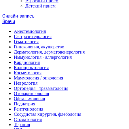
Взрослый прием
Детский прием
Онлайн-запись
Врачи
Анестезиология
Гастроэнтерология
Гематология
Гинекология, акушерство
Дерматология, дерматовенерология
Иммунология - аллергология
Кардиология
Колопроктология
Косметология
Маммология / онкология
Неврология
Ортопедия - травматология
Отоларингология
Офтальмология
Педиатрия
Рентгенология
Сосудистая хирургия, флебология
Стоматология
Терапия