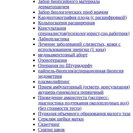
Забор биопсийного материала
дерматопанчем
Забор биологических проб врачом
Кардиотокография плода (с расшифровкой)
Кольпоскопия расширенная
Консультация
специалистов(психолог,юрист,соц.работник)
Лабиопластика
Лечение заболеваний слизистых, кожи с
использованием энергии (1 зона)
медикаментозный аборт
Озонотерапия
Операция по Штурмдорфу
пайпель-биопсия/аспирационная биопсия
эндометрия
плазмолифтинг
Прием амбулаторный (осмотр, консультация)
акушера-гинеколога первичный
Проведение амниотеста (экспресс-
диагностика подтекания околоплодных вод)
(без стоимости теста)
Пункция объемного образования малого таза
Серкляж шейки матки
Скретчинг
Снятие швов