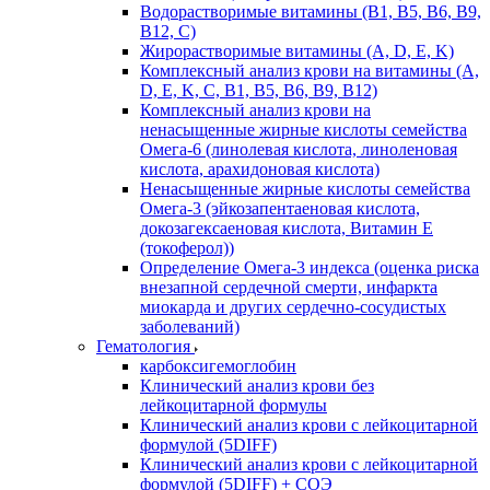
Водорастворимые витамины (B1, B5, B6, В9,
В12, С)
Жирорастворимые витамины (A, D, E, K)
Комплексный анализ крови на витамины (A,
D, E, K, C, B1, B5, B6, В9, B12)
Комплексный анализ крови на
ненасыщенные жирные кислоты семейства
Омега-6 (линолевая кислота, линоленовая
кислота, арахидоновая кислота)
Ненасыщенные жирные кислоты семейства
Омега-3 (эйкозапентаеновая кислота,
докозагексаеновая кислота, Витамин E
(токоферол))
Определение Омега-3 индекса (оценка риска
внезапной сердечной смерти, инфаркта
миокарда и других сердечно-сосудистых
заболеваний)
Гематология
карбоксигемоглобин
Клинический анализ крови без
лейкоцитарной формулы
Клинический анализ крови с лейкоцитарной
формулой (5DIFF)
Клинический анализ крови с лейкоцитарной
формулой (5DIFF) + СОЭ