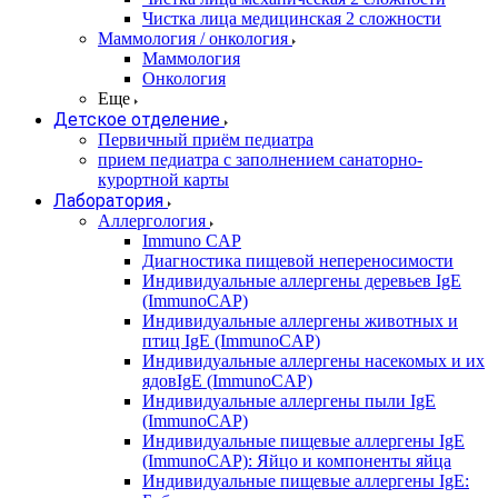
Чистка лица медицинская 2 сложности
Маммология / онкология
Маммология
Онкология
Еще
Детское отделение
Первичный приём педиатра
прием педиатра с заполнением санаторно-
курортной карты
Лаборатория
Аллергология
Immuno CAP
Диагностика пищевой непереносимости
Индивидуальные аллергены деревьев IgE
(ImmunoCAP)
Индивидуальные аллергены животных и
птиц IgE (ImmunoCAP)
Индивидуальные аллергены насекомых и их
ядовIgE (ImmunoCAP)
Индивидуальные аллергены пыли IgE
(ImmunoCAP)
Индивидуальные пищевые аллергены IgE
(ImmunoCAP): Яйцо и компоненты яйца
Индивидуальные пищевые аллергены IgE: