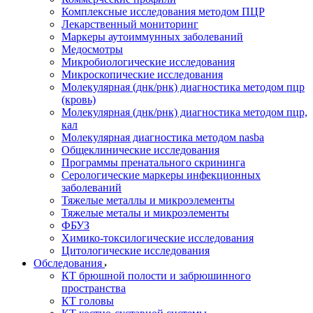
Комплексные исследования методом ПЦР
Лекарственный мониторинг
Маркеры аутоиммунных заболеваний
Медосмотры
Микробиологические исследования
Микроскопические исследования
Молекулярная (днк/рнк) диагностика методом пцр
(кровь)
Молекулярная (днк/рнк) диагностика методом пцр,
кал
Молекулярная диагностика методом nasba
Общеклинические исследования
Программы пренатального скрининга
Серологические маркеры инфекционных
заболеваний
Тяжелые металлы и микроэлементы
Тяжелые металы и микроэлементы
ФБУЗ
Химико-токсилогические исследования
Цитологические исследования
Обследования
КТ брюшной полости и забрюшинного
пространства
КТ головы