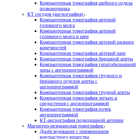
Компьютерная томография шейного отдела
позвоночника
КТ сосудов (ангиография)
Компьютерная томография артерий
головного мозга
Компьютерная томография артерий
головного мозга и шеи
Компьютерная томография артерий нижних
конечностей
Компьютерная томография артерий шеи
Компьютерная томография брюшной аорты
Компьютерная томография гепатобилиарной
зоны с ангиопрограммой
Компьютерная томография грудного и
брюшного отделов аорты с
ангиопрограммой
Компьютерная томография грудной аорты
Компьютерная томография легких и
средостения с ангиопрограммой
Компьютерная томография почек
ангиопрограммой
КТ-ангиография подвздошной артерии
Магнитно-резонансная томография
Дообследование с применением
контрастного вещества