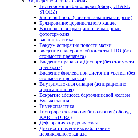
Акушерство и гинекология
Гистероскопия биполярная (оборуд. KARL
STORZ)
Биопсия 1 зона (с использованием энергии)
Бужирование цервикального канала
Вагинальный фракционный лазерный
фототермолиз
вагинопластика
Вакуум-аспирация полости матки
введение гиалуроновой кислоты НПО (без
стоимости препарата)
Введение препарата Диспорт (без стоимости
препарата)
Введение филлера при дистопии уретры (без
стоимости препарата)
Внутриматочная санация (аспирационно
ирригационная)
Вскрытие абсцесса бартолиниевой железы
Вульвоскопия
Гименопластика
Гистерорезектоскопия биполярная ( оборуд.
KARL STORZ)
Дефлорация хирургическая
Диагностическое выскабливание
цервикального канала