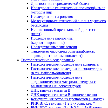
Диагностика периодической болезни
Исследование генетических полиморфизмов
методом пцр
Исследование на родство
Молекулярно-генетический анализ мужского
бесплодия
Неинвазивный пренатальный днк-тест
(нипт)
Исследование кариотипа
(кариотипирование)
Наследственные эпилепсии
Тандемная масс-спектрометрия(спектр
ацилкарнитинов,аминокислот)
Гистологические исследования
Гистологическое исследование плаценты
Гистологическое исследование эндометрия
(в т.ч. пайпель-биопсия)
Гистологическое исследование
эндоскопического материала желудка с
выявлением Helicobacter pylori
ДНК вируса гепатита B
ДНК вируса гепатита B, количественно
Консультация готовых препаратов (1 локус)
РНК ВГC, генотип (1,2,3) кровь, кач. *
РНК ВГC, генотип (1a,1b,2,3a,4,5a,6) кровь,