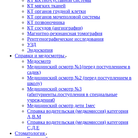
КТ костно-суставной системы
КТ мягких тканей
КТ органов грудной клетки
КТ органов мочеполовой системы
КТ позвоночника
КТ сосудов (ангиография)
Магнитно-резонансная томография
Рентгенографические исследования
УЗД
Эндоскопия
Справки и медосмотры
Медосмотр
Медицинский осмотр №1(перед поступлением в
садик)
Медицинский осмотр №2 (перед поступлением в
школу)
Медицинский осмотр №3
(абитуриенты.поступления в специальные
учреждения0
Медицинский осмотр дети 1мес
Справка водительская (медкомиссия) категория
А,В.М
Справка водительская (медкомиссия) категория
С,Д,Е
Стоматология