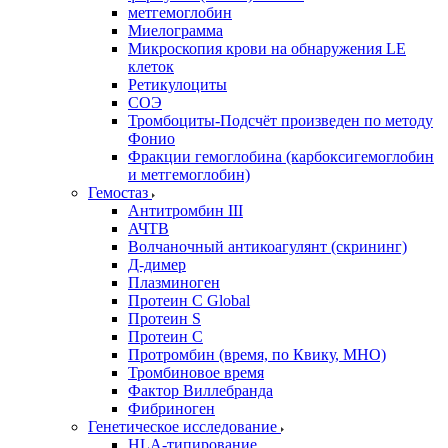
метгемоглобин
Миелограмма
Микроскопия крови на обнаружения LE
клеток
Ретикулоциты
СОЭ
Тромбоциты-Подсчёт произведен по методу
Фонио
Фракции гемоглобина (карбоксигемоглобин
и метгемоглобин)
Гемостаз
Антитромбин III
АЧТВ
Волчаночный антикоагулянт (скрининг)
Д-димер
Плазминоген
Протеин C Global
Протеин S
Протеин С
Протромбин (время, по Квику, МНО)
Тромбиновое время
Фактор Виллебранда
Фибриноген
Генетическое исследование
HLA-типирование