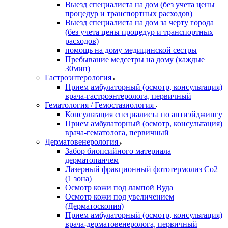
Выезд специалиста на дом (без учета цены
процедур и транспортных расходов)
Выезд специалиста на дом за черту города
(без учета цены процедур и транспортных
расходов)
помощь на дому медицинской сестры
Пребывание медсетры на дому (каждые
30мин)
Гастроэнтерология
Прием амбулаторный (осмотр, консультация)
врача-гастроэнтеролога, первичный
Гематология / Гемостазиология
Консультация специалиста по антиэйджингу
Прием амбулаторный (осмотр, консультация)
врача-гематолога, первичный
Дерматовенерология
Забор биопсийного материала
дерматопанчем
Лазерный фракционный фототермолиз Со2
(1 зона)
Осмотр кожи под лампой Вуда
Осмотр кожи под увеличением
(Дерматоскопия)
Прием амбулаторный (осмотр, консультация)
врача-дерматовенеролога, первичный