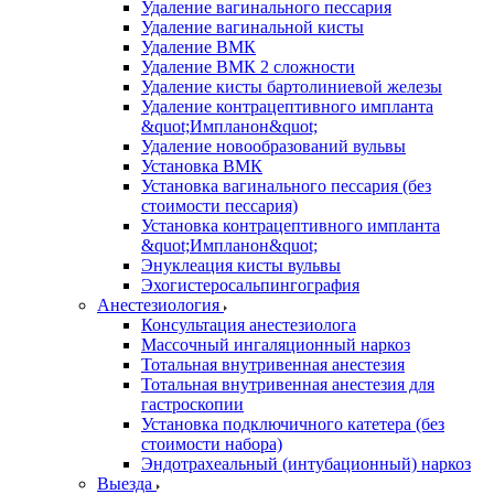
Удаление вагинального пессария
Удаление вагинальной кисты
Удаление ВМК
Удаление ВМК 2 сложности
Удаление кисты бартолиниевой железы
Удаление контрацептивного импланта
&quot;Импланон&quot;
Удаление новообразований вульвы
Установка ВМК
Установка вагинального пессария (без
стоимости пессария)
Установка контрацептивного импланта
&quot;Импланон&quot;
Энуклеация кисты вульвы
Эхогистеросальпингография
Анестезиология
Консультация анестезиолога
Массочный ингаляционный наркоз
Тотальная внутривенная анестезия
Тотальная внутривенная анестезия для
гастроскопии
Установка подключичного катетера (без
стоимости набора)
Эндотрахеальный (интубационный) наркоз
Выезда