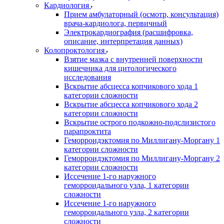
Кардиология
Прием амбулаторный (осмотр, консультация)
врача-кардиолога, первичный
Электрокардиография (расшифровка,
описание, интерпретация данных)
Колопроктология
Взятие мазка с внутренней поверхности
кишечника для цитологического
исследования
Вскрытие абсцесса копчикового хода 1
категории сложности
Вскрытие абсцесса копчикового хода 2
категории сложности
Вскрытие острого подкожно-подслизистого
парапроктита
Геморроидэктомия по Миллигану-Моргану 1
категории сложности
Геморроидэктомия по Миллигану-Моргану 2
категории сложности
Иссечение 1-го наружного
геморроидального узла, 1 категории
сложности
Иссечение 1-го наружного
геморроидального узла, 2 категории
сложности