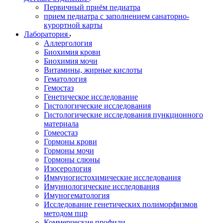
Первичный приём педиатра
прием педиатра с заполнением санаторно-
курортной карты
Лаборатория
Аллергология
Биохимия крови
Биохимия мочи
Витамины, жирные кислоты
Гематология
Гемостаз
Генетическое исследование
Гистологические исследования
Гистологические исследования пункционного
материала
Гомеостаз
Гормоны крови
Гормоны мочи
Гормоны слюны
Изосерология
Иммуногистохимические исследования
Имуннологические исследования
Имуногематология
Исследование генетических полиморфизмов
методом пцр
Коммерческие профили