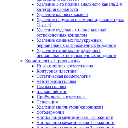
Удаление 1-го полипа анального канала 2-я
категория сложности
Удаление каловых камней
Удаление наружного геморроидального узла
(1 узел)
Удаление отдельных перианальных
остроконечных кондилом
Удаление сливных полукружных
перианальных остроконечных кондилом
Удаление сливных циркулярных
перианальных остроконечных кондилом
Косметология / трихология
Иньекционная косметология
Контурная пластика:
Эстетическая косметология
мезотерапия головы
Плазма головы
плазмолифтинг
Приём врача косметолога
Сепарация
Удаление миллиумов(жировиков)
фотодермолиз
Чистка лица медицинская 1 сложности
Чистка лица механическая 1 сложности
Чистка лица механическая 2 сложности