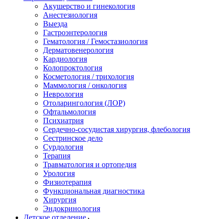
Акушерство и гинекология
Анестезиология
Выезда
Гастроэнтерология
Гематология / Гемостазиология
Дерматовенерология
Кардиология
Колопроктология
Косметология / трихология
Маммология / онкология
Неврология
Отоларингология (ЛОР)
Офтальмология
Психиатрия
Сердечно-сосудистая хирургия, флебология
Сестринское дело
Сурдология
Терапия
Травматология и ортопедия
Урология
Физиотерапия
Функциональная диагностика
Хирургия
Эндокринология
Детское отделение