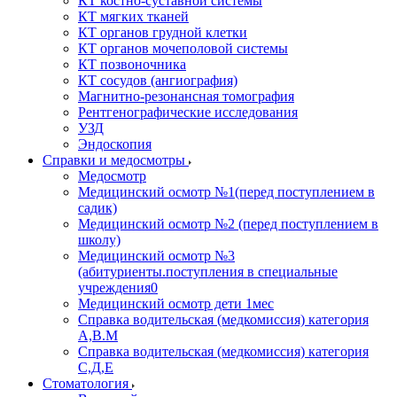
КТ костно-суставной системы
КТ мягких тканей
КТ органов грудной клетки
КТ органов мочеполовой системы
КТ позвоночника
КТ сосудов (ангиография)
Магнитно-резонансная томография
Рентгенографические исследования
УЗД
Эндоскопия
Справки и медосмотры
Медосмотр
Медицинский осмотр №1(перед поступлением в
садик)
Медицинский осмотр №2 (перед поступлением в
школу)
Медицинский осмотр №3
(абитуриенты.поступления в специальные
учреждения0
Медицинский осмотр дети 1мес
Справка водительская (медкомиссия) категория
А,В.М
Справка водительская (медкомиссия) категория
С,Д,Е
Стоматология