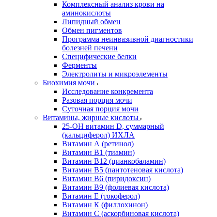
Комплексный анализ крови на
аминокислоты
Липидный обмен
Обмен пигментов
Программа неинвазивной диагностики
болезней печени
Специфические белки
Ферменты
Электролиты и микроэлементы
Биохимия мочи
Исследование конкремента
Разовая порция мочи
Суточная порция мочи
Витамины, жирные кислоты
25-OH витамин D, суммарный
(кальциферол) ИХЛА
Витамин А (ретинол)
Витамин В1 (тиамин)
Витамин В12 (цианкобаламин)
Витамин В5 (пантотеновая кислота)
Витамин В6 (пиридоксин)
Витамин В9 (фолиевая кислота)
Витамин Е (токоферол)
Витамин К (филлохинон)
Витамин С (аскорбиновая кислота)