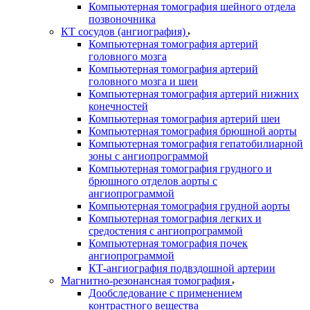
Компьютерная томография шейного отдела
позвоночника
КТ сосудов (ангиография)
Компьютерная томография артерий
головного мозга
Компьютерная томография артерий
головного мозга и шеи
Компьютерная томография артерий нижних
конечностей
Компьютерная томография артерий шеи
Компьютерная томография брюшной аорты
Компьютерная томография гепатобилиарной
зоны с ангиопрограммой
Компьютерная томография грудного и
брюшного отделов аорты с
ангиопрограммой
Компьютерная томография грудной аорты
Компьютерная томография легких и
средостения с ангиопрограммой
Компьютерная томография почек
ангиопрограммой
КТ-ангиография подвздошной артерии
Магнитно-резонансная томография
Дообследование с применением
контрастного вещества