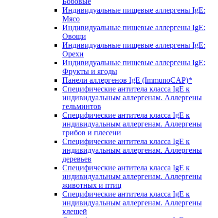
Бобовые
Индивидуальные пищевые аллергены IgE:
Мясо
Индивидуальные пищевые аллергены IgE:
Овощи
Индивидуальные пищевые аллергены IgE:
Орехи
Индивидуальные пищевые аллергены IgE:
Фрукты и ягоды
Панели аллергенов IgE (ImmunoCAP)*
Специфические антитела класса IgE к
индивидуальным аллергенам. Аллергены
гельминтов
Специфические антитела класса IgE к
индивидуальным аллергенам. Аллергены
грибов и плесени
Специфические антитела класса IgE к
индивидуальным аллергенам. Аллергены
деревьев
Специфические антитела класса IgE к
индивидуальным аллергенам. Аллергены
животных и птиц
Специфические антитела класса IgE к
индивидуальным аллергенам. Аллергены
клещей