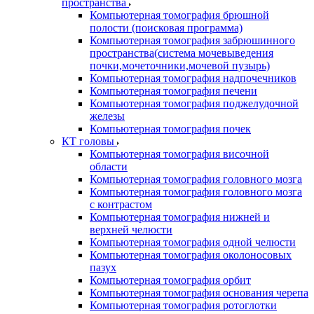
пространства
Компьютерная томография брюшной
полости (поисковая программа)
Компьютерная томография забрюшинного
пространства(система мочевыведения
почки,мочеточники,мочевой пузырь)
Компьютерная томография надпочечников
Компьютерная томография печени
Компьютерная томография поджелудочной
железы
Компьютерная томография почек
КТ головы
Компьютерная томография височной
области
Компьютерная томография головного мозга
Компьютерная томография головного мозга
с контрастом
Компьютерная томография нижней и
верхней челюсти
Компьютерная томография одной челюсти
Компьютерная томография околоносовых
пазух
Компьютерная томография орбит
Компьютерная томография основания черепа
Компьютерная томография ротоглотки