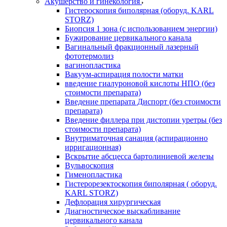
Акушерство и гинекология
Гистероскопия биполярная (оборуд. KARL
STORZ)
Биопсия 1 зона (с использованием энергии)
Бужирование цервикального канала
Вагинальный фракционный лазерный
фототермолиз
вагинопластика
Вакуум-аспирация полости матки
введение гиалуроновой кислоты НПО (без
стоимости препарата)
Введение препарата Диспорт (без стоимости
препарата)
Введение филлера при дистопии уретры (без
стоимости препарата)
Внутриматочная санация (аспирационно
ирригационная)
Вскрытие абсцесса бартолиниевой железы
Вульвоскопия
Гименопластика
Гистерорезектоскопия биполярная ( оборуд.
KARL STORZ)
Дефлорация хирургическая
Диагностическое выскабливание
цервикального канала