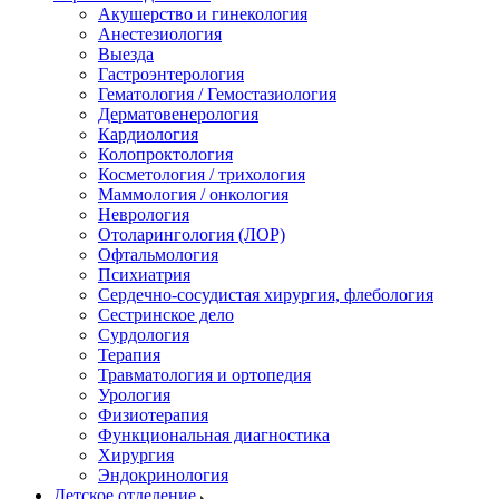
Акушерство и гинекология
Анестезиология
Выезда
Гастроэнтерология
Гематология / Гемостазиология
Дерматовенерология
Кардиология
Колопроктология
Косметология / трихология
Маммология / онкология
Неврология
Отоларингология (ЛОР)
Офтальмология
Психиатрия
Сердечно-сосудистая хирургия, флебология
Сестринское дело
Сурдология
Терапия
Травматология и ортопедия
Урология
Физиотерапия
Функциональная диагностика
Хирургия
Эндокринология
Детское отделение