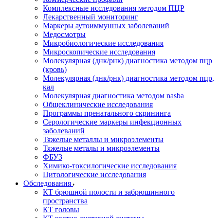
Комплексные исследования методом ПЦР
Лекарственный мониторинг
Маркеры аутоиммунных заболеваний
Медосмотры
Микробиологические исследования
Микроскопические исследования
Молекулярная (днк/рнк) диагностика методом пцр
(кровь)
Молекулярная (днк/рнк) диагностика методом пцр,
кал
Молекулярная диагностика методом nasba
Общеклинические исследования
Программы пренатального скрининга
Серологические маркеры инфекционных
заболеваний
Тяжелые металлы и микроэлементы
Тяжелые металы и микроэлементы
ФБУЗ
Химико-токсилогические исследования
Цитологические исследования
Обследования
КТ брюшной полости и забрюшинного
пространства
КТ головы