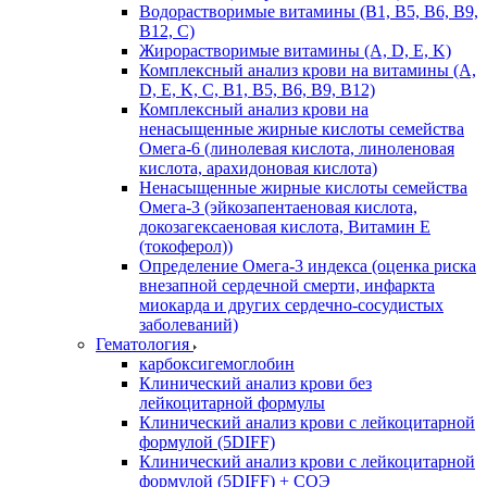
Водорастворимые витамины (B1, B5, B6, В9,
В12, С)
Жирорастворимые витамины (A, D, E, K)
Комплексный анализ крови на витамины (A,
D, E, K, C, B1, B5, B6, В9, B12)
Комплексный анализ крови на
ненасыщенные жирные кислоты семейства
Омега-6 (линолевая кислота, линоленовая
кислота, арахидоновая кислота)
Ненасыщенные жирные кислоты семейства
Омега-3 (эйкозапентаеновая кислота,
докозагексаеновая кислота, Витамин E
(токоферол))
Определение Омега-3 индекса (оценка риска
внезапной сердечной смерти, инфаркта
миокарда и других сердечно-сосудистых
заболеваний)
Гематология
карбоксигемоглобин
Клинический анализ крови без
лейкоцитарной формулы
Клинический анализ крови с лейкоцитарной
формулой (5DIFF)
Клинический анализ крови с лейкоцитарной
формулой (5DIFF) + СОЭ