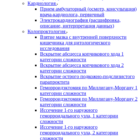
Кардиология
Прием амбулаторный (осмотр, консультация)
врача-кардиолога, первичный
Электрокардиография (расшифровка,
описание, интерпретация данных)
Колопроктология
Взятие мазка с внутренней поверхности
кишечника для цитологического
исследования
Вскрытие абсцесса копчикового хода 1
категории сложности
Вскрытие абсцесса копчикового хода 2
категории сложности
Вскрытие острого подкожно-подслизистого
парапроктита
Геморроидэктомия по Миллигану-Моргану 1
категории сложности
Геморроидэктомия по Миллигану-Моргану 2
категории сложности
Иссечение 1-го наружного
геморроидального узла, 1 категории
сложности
Иссечение 1-го наружного
геморроидального узла, 2 категории
сложности