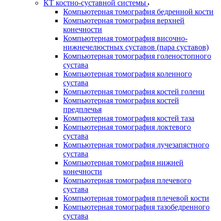
КТ костно-суставной системы
Компьютерная томография бедренной кости
Компьютерная томография верхней
конечности
Компьютерная томография височно-
нижнечелюстных суставов (пара суставов)
Компьютерная томография голеностопного
сустава
Компьютерная томография коленного
сустава
Компьютерная томография костей голени
Компьютерная томография костей
предплечья
Компьютерная томография костей таза
Компьютерная томография локтевого
сустава
Компьютерная томография лучезапястного
сустава
Компьютерная томография нижней
конечности
Компьютерная томография плечевого
сустава
Компьютерная томография плечевой кости
Компьютерная томография тазобедренного
сустава