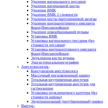
Удаление вагинального пессария
Удаление вагинальной кисты
Удаление ВМК
Удаление ВМК 2 сложности
Удаление кисты бартолиниевой железы
Удаление контрацептивного импланта
&quot;Импланон&quot;
Удаление новообразований вульвы
Установка ВМК
Установка вагинального пессария (без
стоимости пессария)
Установка контрацептивного импланта
&quot;Импланон&quot;
Энуклеация кисты вульвы
Эхогистеросальпингография
Анестезиология
Консультация анестезиолога
Массочный ингаляционный наркоз
Тотальная внутривенная анестезия
Тотальная внутривенная анестезия для
гастроскопии
Установка подключичного катетера (без
стоимости набора)
Эндотрахеальный (интубационный) наркоз
Выезда