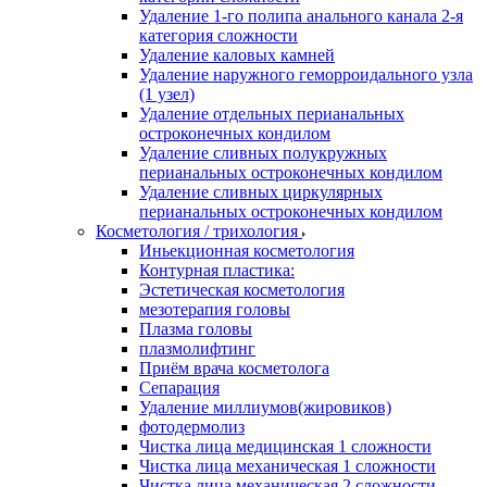
Удаление 1-го полипа анального канала 2-я
категория сложности
Удаление каловых камней
Удаление наружного геморроидального узла
(1 узел)
Удаление отдельных перианальных
остроконечных кондилом
Удаление сливных полукружных
перианальных остроконечных кондилом
Удаление сливных циркулярных
перианальных остроконечных кондилом
Косметология / трихология
Иньекционная косметология
Контурная пластика:
Эстетическая косметология
мезотерапия головы
Плазма головы
плазмолифтинг
Приём врача косметолога
Сепарация
Удаление миллиумов(жировиков)
фотодермолиз
Чистка лица медицинская 1 сложности
Чистка лица механическая 1 сложности
Чистка лица механическая 2 сложности