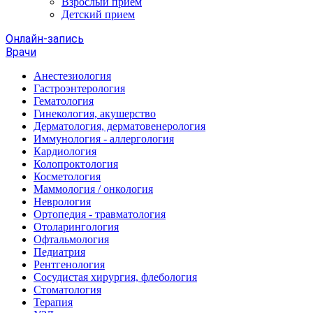
Взрослый прием
Детский прием
Онлайн-запись
Врачи
Анестезиология
Гастроэнтерология
Гематология
Гинекология, акушерство
Дерматология, дерматовенерология
Иммунология - аллергология
Кардиология
Колопроктология
Косметология
Маммология / онкология
Неврология
Ортопедия - травматология
Отоларингология
Офтальмология
Педиатрия
Рентгенология
Сосудистая хирургия, флебология
Стоматология
Терапия