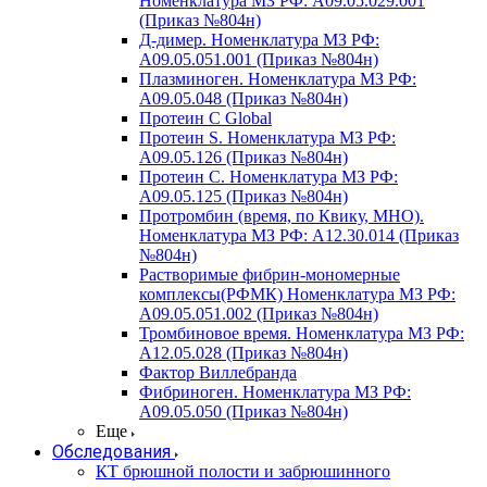
Номенклатура МЗ РФ: A09.05.029.001
(Приказ №804н)
Д-димер. Номенклатура МЗ РФ:
A09.05.051.001 (Приказ №804н)
Плазминоген. Номенклатура МЗ РФ:
A09.05.048 (Приказ №804н)
Протеин C Global
Протеин S. Номенклатура МЗ РФ:
A09.05.126 (Приказ №804н)
Протеин С. Номенклатура МЗ РФ:
A09.05.125 (Приказ №804н)
Протромбин (время, по Квику, МНО).
Номенклатура МЗ РФ: A12.30.014 (Приказ
№804н)
Растворимые фибрин-мономерные
комплексы(РФМК) Номенклатура МЗ РФ:
A09.05.051.002 (Приказ №804н)
Тромбиновое время. Номенклатура МЗ РФ:
A12.05.028 (Приказ №804н)
Фактор Виллебранда
Фибриноген. Номенклатура МЗ РФ:
A09.05.050 (Приказ №804н)
Еще
Обследования
КТ брюшной полости и забрюшинного