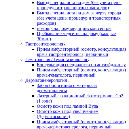
Выезд специалиста на дом (без учета цены
процедур и транспортных расходов)
Выезд специалиста на дом за черту города
(без учета цены процедур и транспортных
расходов)
помощь на дому медицинской сестры
Пребывание медсетры на дому (каждые
30мин)
Гастроэнтерология
Прием амбулаторный (осмотр, консультация)
врача-гастроэнтеролога, первичный
Гематология / Гемостазиология
Консультация специалиста по антиэйджингу
Прием амбулаторный (осмотр, консультация)
врача-гематолога, первичный
Дерматовенерология
Забор биопсийного материала
дерматопанчем
Лазерный фракционный фототермолиз Со2
(1 зона)
Осмотр кожи под лампой Вуда
Осмотр кожи под увеличением
(Дерматоскопия)
Прием амбулаторный (осмотр, консультация)
врача-дерматовенеролога, первичный