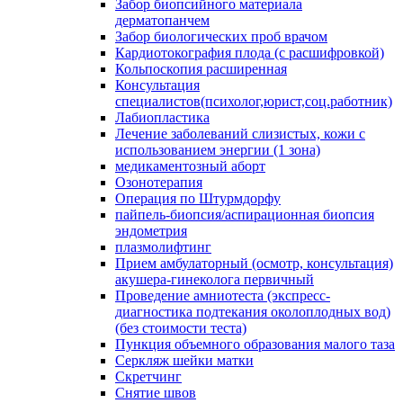
Забор биопсийного материала
дерматопанчем
Забор биологических проб врачом
Кардиотокография плода (с расшифровкой)
Кольпоскопия расширенная
Консультация
специалистов(психолог,юрист,соц.работник)
Лабиопластика
Лечение заболеваний слизистых, кожи с
использованием энергии (1 зона)
медикаментозный аборт
Озонотерапия
Операция по Штурмдорфу
пайпель-биопсия/аспирационная биопсия
эндометрия
плазмолифтинг
Прием амбулаторный (осмотр, консультация)
акушера-гинеколога первичный
Проведение амниотеста (экспресс-
диагностика подтекания околоплодных вод)
(без стоимости теста)
Пункция объемного образования малого таза
Серкляж шейки матки
Скретчинг
Снятие швов