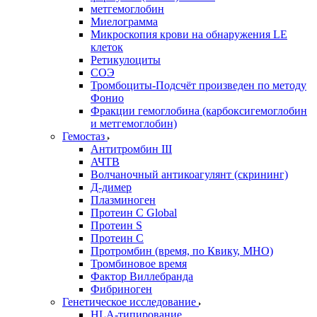
метгемоглобин
Миелограмма
Микроскопия крови на обнаружения LE
клеток
Ретикулоциты
СОЭ
Тромбоциты-Подсчёт произведен по методу
Фонио
Фракции гемоглобина (карбоксигемоглобин
и метгемоглобин)
Гемостаз
Антитромбин III
АЧТВ
Волчаночный антикоагулянт (скрининг)
Д-димер
Плазминоген
Протеин C Global
Протеин S
Протеин С
Протромбин (время, по Квику, МНО)
Тромбиновое время
Фактор Виллебранда
Фибриноген
Генетическое исследование
HLA-типирование