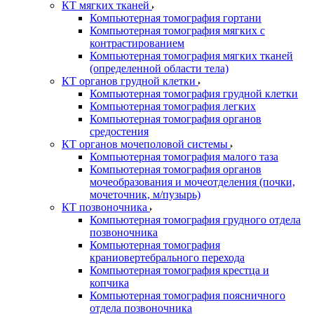
КТ мягких тканей
Компьютерная томография гортани
Компьютерная томография мягких с
контрастированием
Компьютерная томография мягких тканей
(определенной области тела)
КТ органов грудной клетки
Компьютерная томография грудной клетки
Компьютерная томография легких
Компьютерная томография органов
средостения
КТ органов мочеполовой системы
Компьютерная томография малого таза
Компьютерная томография органов
мочеобразования и мочеотделения (почки,
мочеточник, м/пузырь)
КТ позвоночника
Компьютерная томография грудного отдела
позвоночника
Компьютерная томография
краниовертебрального перехода
Компьютерная томография крестца и
копчика
Компьютерная томография поясничного
отдела позвоночника