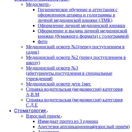
Медосмотр
Гигиеническое обучение и аттестация с
оформлением штампа и голограммы в
личной медицинской книжке (ЛМК)
Оформление личной медицинской книжки
Оформление и выдача личной медицинской
книжки (бумажного формата) с голограммой
фото
Медицинский осмотр №1(перед поступлением в
садик)
Медицинский осмотр №2 (перед поступлением в
школу)
Медицинский осмотр №3
(абитуриенты.поступления в специальные
учреждения0
Медицинский осмотр дети 1мес
Справка водительская (медкомиссия) категория
А,В.М
Справка водительская (медкомиссия) категория
С,Д,Е
Стоматология
Взрослый прием
Иммедиат протез из 3 единиц
Анестезия аппликационная(взрослый приём)
Анестезия