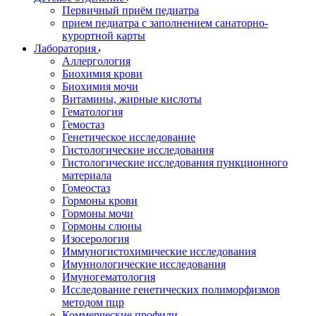
Первичный приём педиатра
прием педиатра с заполнением санаторно-
курортной карты
Лаборатория
Аллергология
Биохимия крови
Биохимия мочи
Витамины, жирные кислоты
Гематология
Гемостаз
Генетическое исследование
Гистологические исследования
Гистологические исследования пункционного
материала
Гомеостаз
Гормоны крови
Гормоны мочи
Гормоны слюны
Изосерология
Иммуногистохимические исследования
Имуннологические исследования
Имуногематология
Исследование генетических полиморфизмов
методом пцр
Коммерческие профили