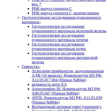
кол. *
РНК вируса гепатита C
РНК вируса гепатита C, количественно
Гистологические исследования пункционного
материала
Гистологическое исследование
пункционного материала молочной железы
Гистологическое исследование
пункционного материала печени
Гистологическое исследование
пункционного материала почек
Гистологическое исследование
пункционного материала щитовидной
железы
Гомеостаз
Агрегация тромбоцитов, индуцированная
АДФ (10 мкмоль). Номенклатура МЗ РФ:
A12.05.017.004 (Приказ №804н)
активность анти-ХА
Антитромбин III. Номенклатура МЗ РФ:
A09.05.047 (Приказ №804н)
АЧТВ. Номенклатура МЗ РФ: A12.05.039
(Приказ №804н)
Волчаночный антикоагулянт (скрининг).