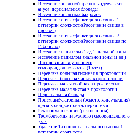
Иссечение анальной трещины (девульсия
ануса, перианальная блокада)
Иссечение анальных бахромок
Иссечение интрасфинктерного свища 1
категории сложности(Рассечение свища в
просвет)
Иссечение интрасфинктерного свища 2
категории сложности(Рассечение свища по
Габриелю)
Иссечение папиллом (1 ед.) анальной зоны
Иссечение папиллом анальной зоны (1 ед.)
Лигирование внутреннего
геморроидального узла (1 узел)
Перевязка большая гнойная в проктологии
Перевязка большая чистая в проктологии
Перевязка малая гнойная в проктологии
Перевязка малая чистая в проктологии
Перианальная блокада
Прием амбулаторный (осмотр, консультация)
врача-колопроктолога, первичный
Ректороманоскопия (ректоспопия)
Тромбэктомия наружного геморроидального
узла
Удаление 1-го полипа анального канала 1
категории сложности