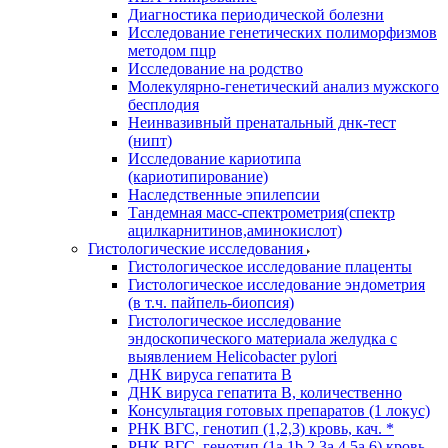
Диагностика периодической болезни
Исследование генетических полиморфизмов
методом пцр
Исследование на родство
Молекулярно-генетический анализ мужского
бесплодия
Неинвазивный пренатальный днк-тест
(нипт)
Исследование кариотипа
(кариотипирование)
Наследственные эпилепсии
Тандемная масс-спектрометрия(спектр
ацилкарнитинов,аминокислот)
Гистологические исследования
Гистологическое исследование плаценты
Гистологическое исследование эндометрия
(в т.ч. пайпель-биопсия)
Гистологическое исследование
эндоскопического материала желудка с
выявлением Helicobacter pylori
ДНК вируса гепатита B
ДНК вируса гепатита B, количественно
Консультация готовых препаратов (1 локус)
РНК ВГC, генотип (1,2,3) кровь, кач. *
РНК ВГC, генотип (1a,1b,2,3a,4,5a,6) кровь,