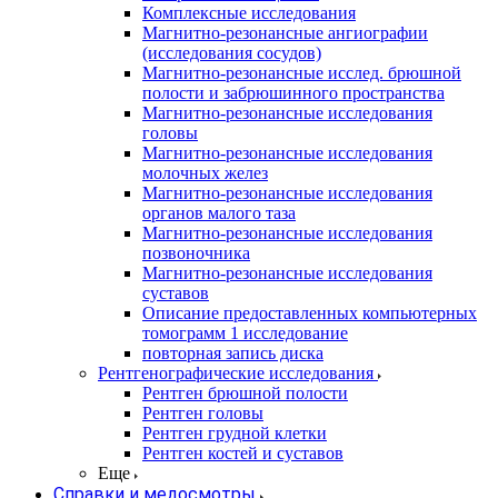
Комплексные исследования
Магнитно-резонансные ангиографии
(исследования сосудов)
Магнитно-резонансные исслед. брюшной
полости и забрюшинного пространства
Магнитно-резонансные исследования
головы
Магнитно-резонансные исследования
молочных желез
Магнитно-резонансные исследования
органов малого таза
Магнитно-резонансные исследования
позвоночника
Магнитно-резонансные исследования
суставов
Описание предоставленных компьютерных
томограмм 1 исследование
повторная запись диска
Рентгенографические исследования
Рентген брюшной полости
Рентген головы
Рентген грудной клетки
Рентген костей и суставов
Еще
Справки и медосмотры