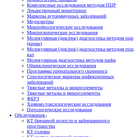
Комплексные исследования методом ПЦР
Лекарственный мониторинг
Маркеры аутоиммунных заболеваний
Медосмотры
Микробиологические исследования
Микроскопические исследования
Молекулярная (днк/рнк) диагностика методом пцр
(кровь)
Молекулярная (днк/рнк) диагностика методом пцр,
кал
Молекулярная диагностика методом nasba
Общеклинические исследования
Программы пренатального скрининга
Серологические маркеры инфекционных
заболеваний
Тяжелые металлы и микроэлементы
Тяжелые металы и микроэлементы
ФБУЗ
Химико-токсилогические исследования
Цитологические исследования
Обследования
КТ брюшной полости и забрюшинного
пространства
КТ головы