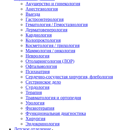
Акушерство и гинекология
Анестезиология
Выезда
Гастроэнтерология
Гематология / Гемостазиология
Дерматовенерология
Кардиология
Колопроктология
Косметология / трихология
Маммология / онкология
Неврология
Отоларингология (ЛОР)
Офтальмология
Психиатрия
Сердечно-сосудистая хирургия, флебология
Сестринское дело
Сурдология
Терапия
Травматология и ортопедия
Урология
Физиотерапия
Функциональная диагностика
Хирургия
Эндокринология
Детское отделение