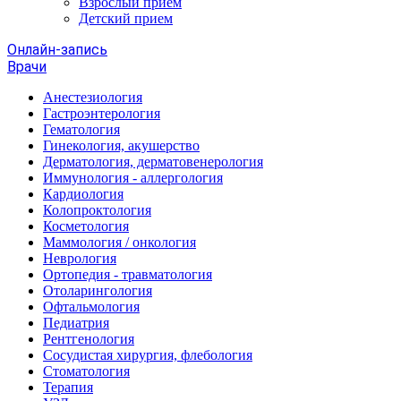
Взрослый прием
Детский прием
Онлайн-запись
Врачи
Анестезиология
Гастроэнтерология
Гематология
Гинекология, акушерство
Дерматология, дерматовенерология
Иммунология - аллергология
Кардиология
Колопроктология
Косметология
Маммология / онкология
Неврология
Ортопедия - травматология
Отоларингология
Офтальмология
Педиатрия
Рентгенология
Сосудистая хирургия, флебология
Стоматология
Терапия