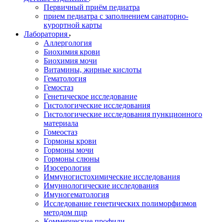
Первичный приём педиатра
прием педиатра с заполнением санаторно-
курортной карты
Лаборатория
Аллергология
Биохимия крови
Биохимия мочи
Витамины, жирные кислоты
Гематология
Гемостаз
Генетическое исследование
Гистологические исследования
Гистологические исследования пункционного
материала
Гомеостаз
Гормоны крови
Гормоны мочи
Гормоны слюны
Изосерология
Иммуногистохимические исследования
Имуннологические исследования
Имуногематология
Исследование генетических полиморфизмов
методом пцр
Коммерческие профили