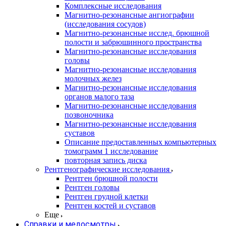
Комплексные исследования
Магнитно-резонансные ангиографии
(исследования сосудов)
Магнитно-резонансные исслед. брюшной
полости и забрюшинного пространства
Магнитно-резонансные исследования
головы
Магнитно-резонансные исследования
молочных желез
Магнитно-резонансные исследования
органов малого таза
Магнитно-резонансные исследования
позвоночника
Магнитно-резонансные исследования
суставов
Описание предоставленных компьютерных
томограмм 1 исследование
повторная запись диска
Рентгенографические исследования
Рентген брюшной полости
Рентген головы
Рентген грудной клетки
Рентген костей и суставов
Еще
Справки и медосмотры