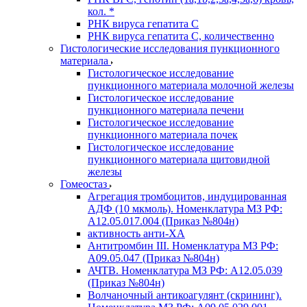
кол. *
РНК вируса гепатита C
РНК вируса гепатита C, количественно
Гистологические исследования пункционного
материала
Гистологическое исследование
пункционного материала молочной железы
Гистологическое исследование
пункционного материала печени
Гистологическое исследование
пункционного материала почек
Гистологическое исследование
пункционного материала щитовидной
железы
Гомеостаз
Агрегация тромбоцитов, индуцированная
АДФ (10 мкмоль). Номенклатура МЗ РФ:
A12.05.017.004 (Приказ №804н)
активность анти-ХА
Антитромбин III. Номенклатура МЗ РФ:
A09.05.047 (Приказ №804н)
АЧТВ. Номенклатура МЗ РФ: A12.05.039
(Приказ №804н)
Волчаночный антикоагулянт (скрининг).