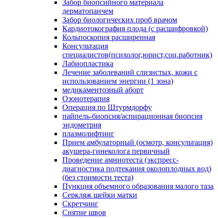
Забор биопсийного материала
дерматопанчем
Забор биологических проб врачом
Кардиотокография плода (с расшифровкой)
Кольпоскопия расширенная
Консультация
специалистов(психолог,юрист,соц.работник)
Лабиопластика
Лечение заболеваний слизистых, кожи с
использованием энергии (1 зона)
медикаментозный аборт
Озонотерапия
Операция по Штурмдорфу
пайпель-биопсия/аспирационная биопсия
эндометрия
плазмолифтинг
Прием амбулаторный (осмотр, консультация)
акушера-гинеколога первичный
Проведение амниотеста (экспресс-
диагностика подтекания околоплодных вод)
(без стоимости теста)
Пункция объемного образования малого таза
Серкляж шейки матки
Скретчинг
Снятие швов