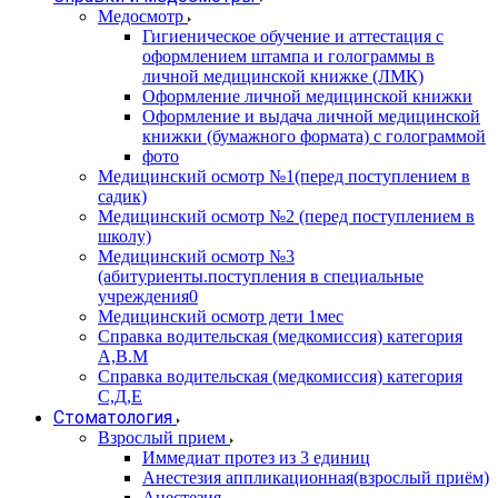
Медосмотр
Гигиеническое обучение и аттестация с
оформлением штампа и голограммы в
личной медицинской книжке (ЛМК)
Оформление личной медицинской книжки
Оформление и выдача личной медицинской
книжки (бумажного формата) с голограммой
фото
Медицинский осмотр №1(перед поступлением в
садик)
Медицинский осмотр №2 (перед поступлением в
школу)
Медицинский осмотр №3
(абитуриенты.поступления в специальные
учреждения0
Медицинский осмотр дети 1мес
Справка водительская (медкомиссия) категория
А,В.М
Справка водительская (медкомиссия) категория
С,Д,Е
Стоматология
Взрослый прием
Иммедиат протез из 3 единиц
Анестезия аппликационная(взрослый приём)
Анестезия