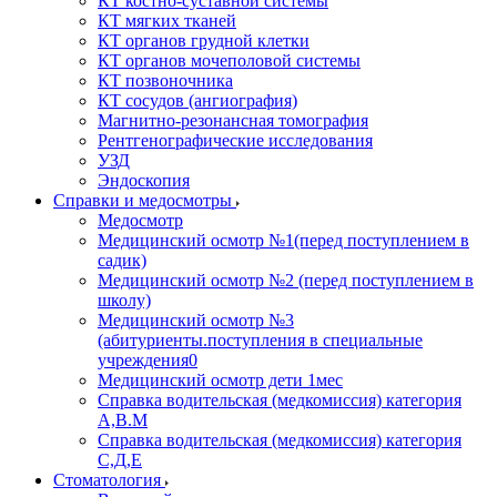
КТ костно-суставной системы
КТ мягких тканей
КТ органов грудной клетки
КТ органов мочеполовой системы
КТ позвоночника
КТ сосудов (ангиография)
Магнитно-резонансная томография
Рентгенографические исследования
УЗД
Эндоскопия
Справки и медосмотры
Медосмотр
Медицинский осмотр №1(перед поступлением в
садик)
Медицинский осмотр №2 (перед поступлением в
школу)
Медицинский осмотр №3
(абитуриенты.поступления в специальные
учреждения0
Медицинский осмотр дети 1мес
Справка водительская (медкомиссия) категория
А,В.М
Справка водительская (медкомиссия) категория
С,Д,Е
Стоматология