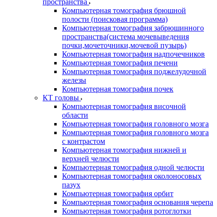
пространства
Компьютерная томография брюшной
полости (поисковая программа)
Компьютерная томография забрюшинного
пространства(система мочевыведения
почки,мочеточники,мочевой пузырь)
Компьютерная томография надпочечников
Компьютерная томография печени
Компьютерная томография поджелудочной
железы
Компьютерная томография почек
КТ головы
Компьютерная томография височной
области
Компьютерная томография головного мозга
Компьютерная томография головного мозга
с контрастом
Компьютерная томография нижней и
верхней челюсти
Компьютерная томография одной челюсти
Компьютерная томография околоносовых
пазух
Компьютерная томография орбит
Компьютерная томография основания черепа
Компьютерная томография ротоглотки