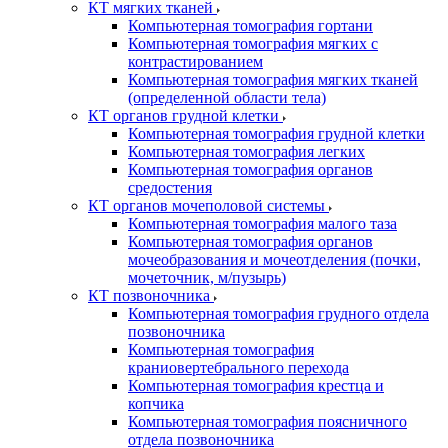
КТ мягких тканей
Компьютерная томография гортани
Компьютерная томография мягких с
контрастированием
Компьютерная томография мягких тканей
(определенной области тела)
КТ органов грудной клетки
Компьютерная томография грудной клетки
Компьютерная томография легких
Компьютерная томография органов
средостения
КТ органов мочеполовой системы
Компьютерная томография малого таза
Компьютерная томография органов
мочеобразования и мочеотделения (почки,
мочеточник, м/пузырь)
КТ позвоночника
Компьютерная томография грудного отдела
позвоночника
Компьютерная томография
краниовертебрального перехода
Компьютерная томография крестца и
копчика
Компьютерная томография поясничного
отдела позвоночника