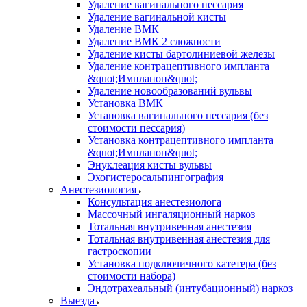
Удаление вагинального пессария
Удаление вагинальной кисты
Удаление ВМК
Удаление ВМК 2 сложности
Удаление кисты бартолиниевой железы
Удаление контрацептивного импланта
&quot;Импланон&quot;
Удаление новообразований вульвы
Установка ВМК
Установка вагинального пессария (без
стоимости пессария)
Установка контрацептивного импланта
&quot;Импланон&quot;
Энуклеация кисты вульвы
Эхогистеросальпингография
Анестезиология
Консультация анестезиолога
Массочный ингаляционный наркоз
Тотальная внутривенная анестезия
Тотальная внутривенная анестезия для
гастроскопии
Установка подключичного катетера (без
стоимости набора)
Эндотрахеальный (интубационный) наркоз
Выезда