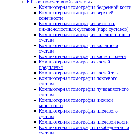
КТ костно-суставной системы
Компьютерная томография бедренной кости
Компьютерная томография верхней
конечности
Компьютерная томография височно-
нижнечелюстных суставов (пара суставов)
Компьютерная томография голеностопного
сустава
Компьютерная томография коленного
сустава
Компьютерная томография костей голени
Компьютерная томография костей
предплечья
Компьютерная томография костей таза
Компьютерная томография локтевого
сустава
Компьютерная томография лучезапястного
сустава
Компьютерная томография нижней
конечности
Компьютерная томография плечевого
сустава
Компьютерная томография плечевой кости
Компьютерная томография тазобедренного
сустава