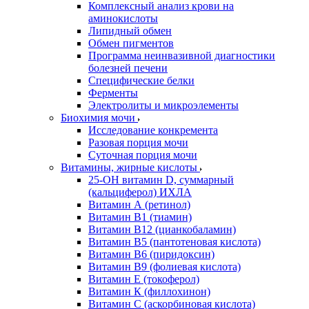
Комплексный анализ крови на
аминокислоты
Липидный обмен
Обмен пигментов
Программа неинвазивной диагностики
болезней печени
Специфические белки
Ферменты
Электролиты и микроэлементы
Биохимия мочи
Исследование конкремента
Разовая порция мочи
Суточная порция мочи
Витамины, жирные кислоты
25-OH витамин D, суммарный
(кальциферол) ИХЛА
Витамин А (ретинол)
Витамин В1 (тиамин)
Витамин В12 (цианкобаламин)
Витамин В5 (пантотеновая кислота)
Витамин В6 (пиридоксин)
Витамин В9 (фолиевая кислота)
Витамин Е (токоферол)
Витамин К (филлохинон)
Витамин С (аскорбиновая кислота)