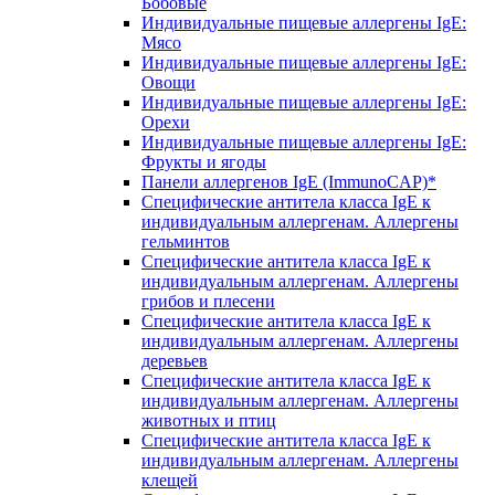
Бобовые
Индивидуальные пищевые аллергены IgE:
Мясо
Индивидуальные пищевые аллергены IgE:
Овощи
Индивидуальные пищевые аллергены IgE:
Орехи
Индивидуальные пищевые аллергены IgE:
Фрукты и ягоды
Панели аллергенов IgE (ImmunoCAP)*
Специфические антитела класса IgE к
индивидуальным аллергенам. Аллергены
гельминтов
Специфические антитела класса IgE к
индивидуальным аллергенам. Аллергены
грибов и плесени
Специфические антитела класса IgE к
индивидуальным аллергенам. Аллергены
деревьев
Специфические антитела класса IgE к
индивидуальным аллергенам. Аллергены
животных и птиц
Специфические антитела класса IgE к
индивидуальным аллергенам. Аллергены
клещей