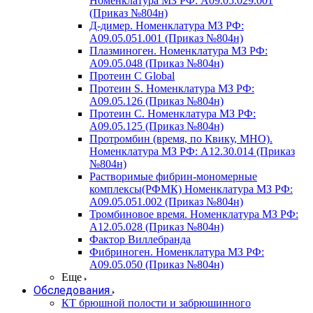
Номенклатура МЗ РФ: A09.05.029.001
(Приказ №804н)
Д-димер. Номенклатура МЗ РФ:
A09.05.051.001 (Приказ №804н)
Плазминоген. Номенклатура МЗ РФ:
A09.05.048 (Приказ №804н)
Протеин C Global
Протеин S. Номенклатура МЗ РФ:
A09.05.126 (Приказ №804н)
Протеин С. Номенклатура МЗ РФ:
A09.05.125 (Приказ №804н)
Протромбин (время, по Квику, МНО).
Номенклатура МЗ РФ: A12.30.014 (Приказ
№804н)
Растворимые фибрин-мономерные
комплексы(РФМК) Номенклатура МЗ РФ:
A09.05.051.002 (Приказ №804н)
Тромбиновое время. Номенклатура МЗ РФ:
A12.05.028 (Приказ №804н)
Фактор Виллебранда
Фибриноген. Номенклатура МЗ РФ:
A09.05.050 (Приказ №804н)
Еще
Обследования
КТ брюшной полости и забрюшинного