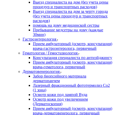
Выезд специалиста на дом (без учета цены
процедур и транспортных расходов)
Выезд специалиста на дом за черту города
(без учета цены процедур и транспортных
расходов)
помощь на дому медицинской сестры
Пребывание медсетры на дому (каждые
30мин)
Гастроэнтерология
Прием амбулаторный (осмотр, консультация)
врача-гастроэнтеролога, первичный
Гематология / Гемостазиология
Консультация специалиста по антиэйджингу
Прием амбулаторный (осмотр, консультация)
врача-гематолога, первичный
Дерматовенерология
Забор биопсийного материала
дерматопанчем
Лазерный фракционный фототермолиз Со2
(1 зона)
Осмотр кожи под лампой Вуда
Осмотр кожи под увеличением
(Дерматоскопия)
Прием амбулаторный (осмотр, консультация)
врача-дерматовенеролога, первичный