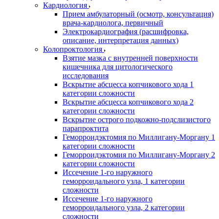
Кардиология
Прием амбулаторный (осмотр, консультация)
врача-кардиолога, первичный
Электрокардиография (расшифровка,
описание, интерпретация данных)
Колопроктология
Взятие мазка с внутренней поверхности
кишечника для цитологического
исследования
Вскрытие абсцесса копчикового хода 1
категории сложности
Вскрытие абсцесса копчикового хода 2
категории сложности
Вскрытие острого подкожно-подслизистого
парапроктита
Геморроидэктомия по Миллигану-Моргану 1
категории сложности
Геморроидэктомия по Миллигану-Моргану 2
категории сложности
Иссечение 1-го наружного
геморроидального узла, 1 категории
сложности
Иссечение 1-го наружного
геморроидального узла, 2 категории
сложности