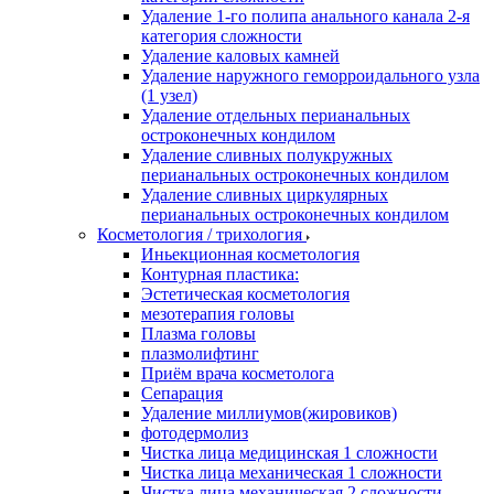
Удаление 1-го полипа анального канала 2-я
категория сложности
Удаление каловых камней
Удаление наружного геморроидального узла
(1 узел)
Удаление отдельных перианальных
остроконечных кондилом
Удаление сливных полукружных
перианальных остроконечных кондилом
Удаление сливных циркулярных
перианальных остроконечных кондилом
Косметология / трихология
Иньекционная косметология
Контурная пластика:
Эстетическая косметология
мезотерапия головы
Плазма головы
плазмолифтинг
Приём врача косметолога
Сепарация
Удаление миллиумов(жировиков)
фотодермолиз
Чистка лица медицинская 1 сложности
Чистка лица механическая 1 сложности
Чистка лица механическая 2 сложности