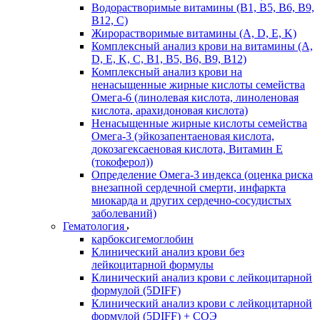
Водорастворимые витамины (B1, B5, B6, В9,
В12, С)
Жирорастворимые витамины (A, D, E, K)
Комплексный анализ крови на витамины (A,
D, E, K, C, B1, B5, B6, В9, B12)
Комплексный анализ крови на
ненасыщенные жирные кислоты семейства
Омега-6 (линолевая кислота, линоленовая
кислота, арахидоновая кислота)
Ненасыщенные жирные кислоты семейства
Омега-3 (эйкозапентаеновая кислота,
докозагексаеновая кислота, Витамин E
(токоферол))
Определение Омега-3 индекса (оценка риска
внезапной сердечной смерти, инфаркта
миокарда и других сердечно-сосудистых
заболеваний)
Гематология
карбоксигемоглобин
Клинический анализ крови без
лейкоцитарной формулы
Клинический анализ крови с лейкоцитарной
формулой (5DIFF)
Клинический анализ крови с лейкоцитарной
формулой (5DIFF) + СОЭ