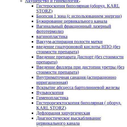
Акушерство и гинекология
Гистероскопия биполярная (оборуд. KARL
STORZ)
Биопсия 1 зона (с использованием энергии)
Бужирование цервикального канала
Вагинальный фракционный лазерный
фототермолиз
вагинопластика
Вакуум-аспирация полости матки
введение гиалуроновой кислоты НПО (без
стоимости препарата)
Введение препарата Диспорт (без стоимости
препарата)
Введение филлера при дистопии уретры (без
стоимости препарата)
Внутриматочная санация (аспирационно
ирригационная)
Вскрытие абсцесса бартолиниевой железы
Вульвоскопия
Гименопластика
Гистерорезектоскопия биполярная ( оборуд.
KARL STORZ)
Дефлорация хирургическая
Диагностическое выскабливание
цервикального канала