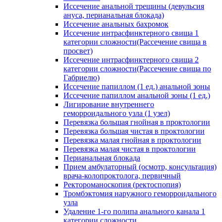
Иссечение анальной трещины (девульсия
ануса, перианальная блокада)
Иссечение анальных бахромок
Иссечение интрасфинктерного свища 1
категории сложности(Рассечение свища в
просвет)
Иссечение интрасфинктерного свища 2
категории сложности(Рассечение свища по
Габриелю)
Иссечение папиллом (1 ед.) анальной зоны
Иссечение папиллом анальной зоны (1 ед.)
Лигирование внутреннего
геморроидального узла (1 узел)
Перевязка большая гнойная в проктологии
Перевязка большая чистая в проктологии
Перевязка малая гнойная в проктологии
Перевязка малая чистая в проктологии
Перианальная блокада
Прием амбулаторный (осмотр, консультация)
врача-колопроктолога, первичный
Ректороманоскопия (ректоспопия)
Тромбэктомия наружного геморроидального
узла
Удаление 1-го полипа анального канала 1
категории сложности