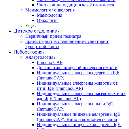
Чистка лица медицинская 2 сложности
Маммология / онкология
Маммология
Онкология
Еще
Детское отделение
Первичный приём педиатра
прием педиатра с заполнением санаторно-
курортной карты
Лаборатория
Аллергология
Immuno CAP
Диагностика пищевой непереносимости
Индивидуальные аллергены деревьев IgE
(ImmunoCAP)
Индивидуальные аллергены животных и
птиц IgE (ImmunoCAP)
Индивидуальные аллергены насекомых и их
ядовIgE (ImmunoCAP)
Индивидуальные аллергены пыли IgE
(ImmunoCAP)
Индивидуальные пищевые аллергены IgE
(ImmunoCAP): Яйцо и компоненты яйца
Индивидуальные пищевые аллергены IgE: