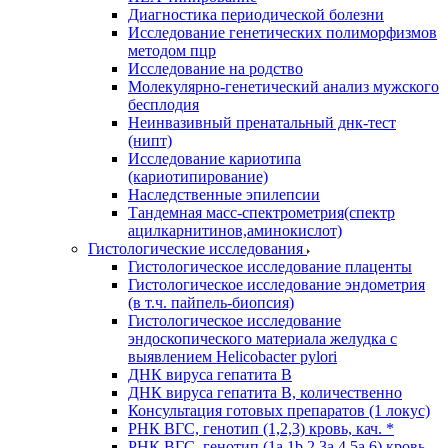
Диагностика периодической болезни
Исследование генетических полиморфизмов
методом пцр
Исследование на родство
Молекулярно-генетический анализ мужского
бесплодия
Неинвазивный пренатальный днк-тест
(нипт)
Исследование кариотипа
(кариотипирование)
Наследственные эпилепсии
Тандемная масс-спектрометрия(спектр
ацилкарнитинов,аминокислот)
Гистологические исследования
Гистологическое исследование плаценты
Гистологическое исследование эндометрия
(в т.ч. пайпель-биопсия)
Гистологическое исследование
эндоскопического материала желудка с
выявлением Helicobacter pylori
ДНК вируса гепатита B
ДНК вируса гепатита B, количественно
Консультация готовых препаратов (1 локус)
РНК ВГC, генотип (1,2,3) кровь, кач. *
РНК ВГC, генотип (1a,1b,2,3a,4,5a,6) кровь,