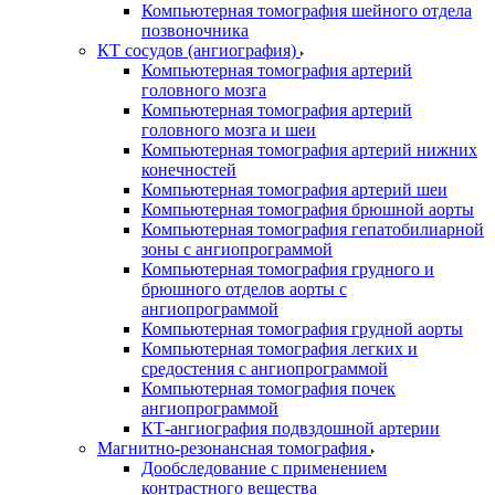
Компьютерная томография шейного отдела
позвоночника
КТ сосудов (ангиография)
Компьютерная томография артерий
головного мозга
Компьютерная томография артерий
головного мозга и шеи
Компьютерная томография артерий нижних
конечностей
Компьютерная томография артерий шеи
Компьютерная томография брюшной аорты
Компьютерная томография гепатобилиарной
зоны с ангиопрограммой
Компьютерная томография грудного и
брюшного отделов аорты с
ангиопрограммой
Компьютерная томография грудной аорты
Компьютерная томография легких и
средостения с ангиопрограммой
Компьютерная томография почек
ангиопрограммой
КТ-ангиография подвздошной артерии
Магнитно-резонансная томография
Дообследование с применением
контрастного вещества