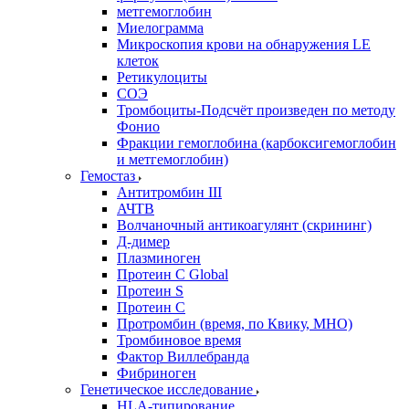
метгемоглобин
Миелограмма
Микроскопия крови на обнаружения LE
клеток
Ретикулоциты
СОЭ
Тромбоциты-Подсчёт произведен по методу
Фонио
Фракции гемоглобина (карбоксигемоглобин
и метгемоглобин)
Гемостаз
Антитромбин III
АЧТВ
Волчаночный антикоагулянт (скрининг)
Д-димер
Плазминоген
Протеин C Global
Протеин S
Протеин С
Протромбин (время, по Квику, МНО)
Тромбиновое время
Фактор Виллебранда
Фибриноген
Генетическое исследование
HLA-типирование