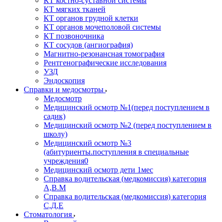
КТ костно-суставной системы
КТ мягких тканей
КТ органов грудной клетки
КТ органов мочеполовой системы
КТ позвоночника
КТ сосудов (ангиография)
Магнитно-резонансная томография
Рентгенографические исследования
УЗД
Эндоскопия
Справки и медосмотры
Медосмотр
Медицинский осмотр №1(перед поступлением в
садик)
Медицинский осмотр №2 (перед поступлением в
школу)
Медицинский осмотр №3
(абитуриенты.поступления в специальные
учреждения0
Медицинский осмотр дети 1мес
Справка водительская (медкомиссия) категория
А,В.М
Справка водительская (медкомиссия) категория
С,Д,Е
Стоматология