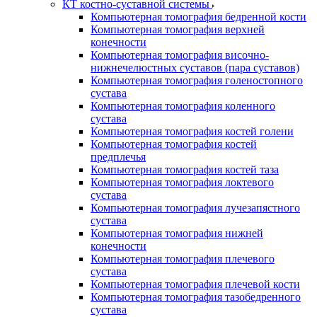
КТ костно-суставной системы
Компьютерная томография бедренной кости
Компьютерная томография верхней
конечности
Компьютерная томография височно-
нижнечелюстных суставов (пара суставов)
Компьютерная томография голеностопного
сустава
Компьютерная томография коленного
сустава
Компьютерная томография костей голени
Компьютерная томография костей
предплечья
Компьютерная томография костей таза
Компьютерная томография локтевого
сустава
Компьютерная томография лучезапястного
сустава
Компьютерная томография нижней
конечности
Компьютерная томография плечевого
сустава
Компьютерная томография плечевой кости
Компьютерная томография тазобедренного
сустава