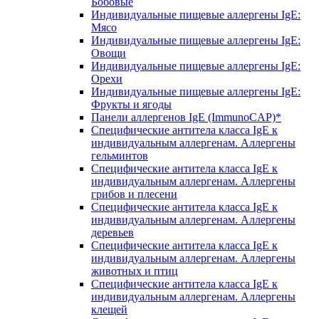
Бобовые
Индивидуальные пищевые аллергены IgE:
Мясо
Индивидуальные пищевые аллергены IgE:
Овощи
Индивидуальные пищевые аллергены IgE:
Орехи
Индивидуальные пищевые аллергены IgE:
Фрукты и ягоды
Панели аллергенов IgE (ImmunoCAP)*
Специфические антитела класса IgE к
индивидуальным аллергенам. Аллергены
гельминтов
Специфические антитела класса IgE к
индивидуальным аллергенам. Аллергены
грибов и плесени
Специфические антитела класса IgE к
индивидуальным аллергенам. Аллергены
деревьев
Специфические антитела класса IgE к
индивидуальным аллергенам. Аллергены
животных и птиц
Специфические антитела класса IgE к
индивидуальным аллергенам. Аллергены
клещей