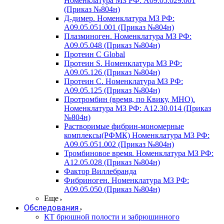
Номенклатура МЗ РФ: A09.05.029.001
(Приказ №804н)
Д-димер. Номенклатура МЗ РФ:
A09.05.051.001 (Приказ №804н)
Плазминоген. Номенклатура МЗ РФ:
A09.05.048 (Приказ №804н)
Протеин C Global
Протеин S. Номенклатура МЗ РФ:
A09.05.126 (Приказ №804н)
Протеин С. Номенклатура МЗ РФ:
A09.05.125 (Приказ №804н)
Протромбин (время, по Квику, МНО).
Номенклатура МЗ РФ: A12.30.014 (Приказ
№804н)
Растворимые фибрин-мономерные
комплексы(РФМК) Номенклатура МЗ РФ:
A09.05.051.002 (Приказ №804н)
Тромбиновое время. Номенклатура МЗ РФ:
A12.05.028 (Приказ №804н)
Фактор Виллебранда
Фибриноген. Номенклатура МЗ РФ:
A09.05.050 (Приказ №804н)
Еще
Обследования
КТ брюшной полости и забрюшинного