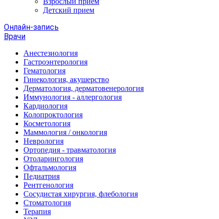
Взрослый прием
Детский прием
Онлайн-запись
Врачи
Анестезиология
Гастроэнтерология
Гематология
Гинекология, акушерство
Дерматология, дерматовенерология
Иммунология - аллергология
Кардиология
Колопроктология
Косметология
Маммология / онкология
Неврология
Ортопедия - травматология
Отоларингология
Офтальмология
Педиатрия
Рентгенология
Сосудистая хирургия, флебология
Стоматология
Терапия