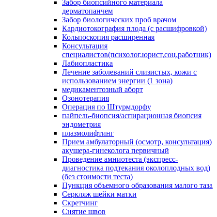
Забор биопсийного материала
дерматопанчем
Забор биологических проб врачом
Кардиотокография плода (с расшифровкой)
Кольпоскопия расширенная
Консультация
специалистов(психолог,юрист,соц.работник)
Лабиопластика
Лечение заболеваний слизистых, кожи с
использованием энергии (1 зона)
медикаментозный аборт
Озонотерапия
Операция по Штурмдорфу
пайпель-биопсия/аспирационная биопсия
эндометрия
плазмолифтинг
Прием амбулаторный (осмотр, консультация)
акушера-гинеколога первичный
Проведение амниотеста (экспресс-
диагностика подтекания околоплодных вод)
(без стоимости теста)
Пункция объемного образования малого таза
Серкляж шейки матки
Скретчинг
Снятие швов