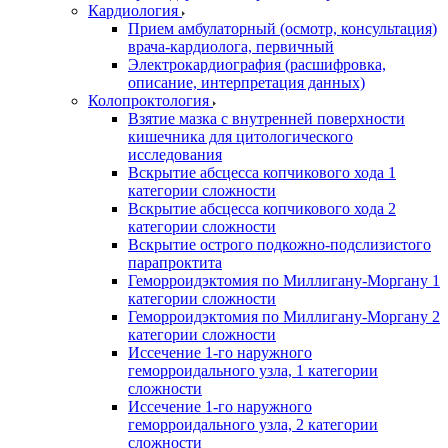
Кардиология
Прием амбулаторный (осмотр, консультация)
врача-кардиолога, первичный
Электрокардиография (расшифровка,
описание, интерпретация данных)
Колопроктология
Взятие мазка с внутренней поверхности
кишечника для цитологического
исследования
Вскрытие абсцесса копчикового хода 1
категории сложности
Вскрытие абсцесса копчикового хода 2
категории сложности
Вскрытие острого подкожно-подслизистого
парапроктита
Геморроидэктомия по Миллигану-Моргану 1
категории сложности
Геморроидэктомия по Миллигану-Моргану 2
категории сложности
Иссечение 1-го наружного
геморроидального узла, 1 категории
сложности
Иссечение 1-го наружного
геморроидального узла, 2 категории
сложности