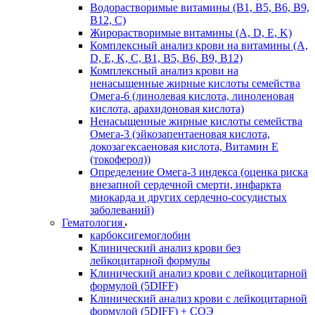
Водорастворимые витамины (B1, B5, B6, В9,
В12, С)
Жирорастворимые витамины (A, D, E, K)
Комплексный анализ крови на витамины (A,
D, E, K, C, B1, B5, B6, В9, B12)
Комплексный анализ крови на
ненасыщенные жирные кислоты семейства
Омега-6 (линолевая кислота, линоленовая
кислота, арахидоновая кислота)
Ненасыщенные жирные кислоты семейства
Омега-3 (эйкозапентаеновая кислота,
докозагексаеновая кислота, Витамин E
(токоферол))
Определение Омега-3 индекса (оценка риска
внезапной сердечной смерти, инфаркта
миокарда и других сердечно-сосудистых
заболеваний)
Гематология
карбоксигемоглобин
Клинический анализ крови без
лейкоцитарной формулы
Клинический анализ крови с лейкоцитарной
формулой (5DIFF)
Клинический анализ крови с лейкоцитарной
формулой (5DIFF) + СОЭ