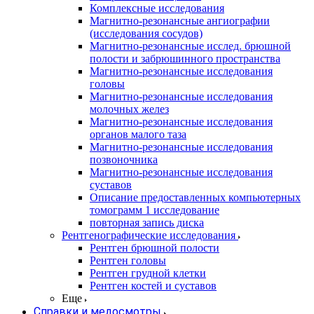
Комплексные исследования
Магнитно-резонансные ангиографии
(исследования сосудов)
Магнитно-резонансные исслед. брюшной
полости и забрюшинного пространства
Магнитно-резонансные исследования
головы
Магнитно-резонансные исследования
молочных желез
Магнитно-резонансные исследования
органов малого таза
Магнитно-резонансные исследования
позвоночника
Магнитно-резонансные исследования
суставов
Описание предоставленных компьютерных
томограмм 1 исследование
повторная запись диска
Рентгенографические исследования
Рентген брюшной полости
Рентген головы
Рентген грудной клетки
Рентген костей и суставов
Еще
Справки и медосмотры