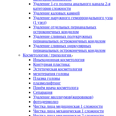
Удаление 1-го полипа анального канала 2-я
категория сложности
Удаление каловых камней
Удаление наружного геморроидального узла
(1 узел)
Удаление отдельных перианальных
остроконечных кондилом
Удаление сливных полукружных
перианальных остроконечных кондилом
Удаление сливных циркулярных
перианальных остроконечных кондилом
Косметология / трихология
Иньекционная косметология
Контурная пластика:
Эстетическая косметология
мезотерапия головы
Плазма головы
плазмолифтинг
Приём врача косметолога
Сепарация
Удаление миллиумов(жировиков)
фотодермолиз
Чистка лица медицинская 1 сложности
Чистка лица механическая 1 сложности
Чистка лица механическая 2 сложности