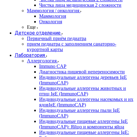
Чистка лица медицинская 2 сложности
Маммология / онкология
Маммология
Онкология
Еще
Детское отделение
Первичный приём педиатра
прием педиатра с заполнением санаторно-
курортной карты
Лаборатория
Аллергология
Immuno CAP
Диагностика пищевой непереносимости
Индивидуальные аллергены деревьев IgE
(ImmunoCAP)
Индивидуальные аллергены животных и
птиц IgE (ImmunoCAP)
Индивидуальные аллергены насекомых и их
ядовIgE (ImmunoCAP)
Индивидуальные аллергены пыли IgE
(ImmunoCAP)
Индивидуальные пищевые аллергены IgE
(ImmunoCAP): Яйцо и компоненты яйца
Индивидуальные пищевые аллергены IgE: