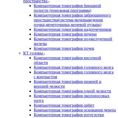
пространства
Компьютерная томография брюшной
полости (поисковая программа)
Компьютерная томография забрюшинного
пространства(система мочевыведения
почки,мочеточники,мочевой пузырь)
Компьютерная томография надпочечников
Компьютерная томография печени
Компьютерная томография поджелудочной
железы
Компьютерная томография почек
КТ головы
Компьютерная томография височной
области
Компьютерная томография головного мозга
Компьютерная томография головного мозга
с контрастом
Компьютерная томография нижней и
верхней челюсти
Компьютерная томография одной челюсти
Компьютерная томография околоносовых
пазух
Компьютерная томография орбит
Компьютерная томография основания черепа
Компьютерная томография ротоглотки