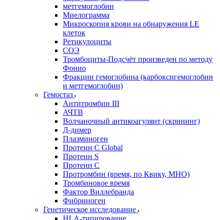
метгемоглобин
Миелограмма
Микроскопия крови на обнаружения LE
клеток
Ретикулоциты
СОЭ
Тромбоциты-Подсчёт произведен по методу
Фонио
Фракции гемоглобина (карбоксигемоглобин
и метгемоглобин)
Гемостаз
Антитромбин III
АЧТВ
Волчаночный антикоагулянт (скрининг)
Д-димер
Плазминоген
Протеин C Global
Протеин S
Протеин С
Протромбин (время, по Квику, МНО)
Тромбиновое время
Фактор Виллебранда
Фибриноген
Генетическое исследование
HLA-типирование