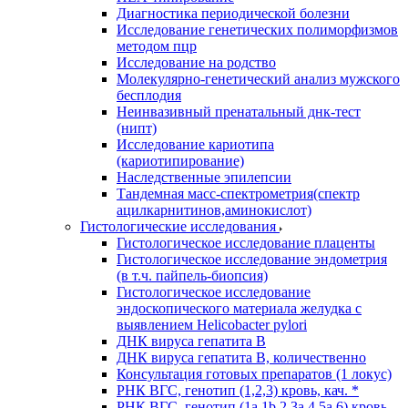
Диагностика периодической болезни
Исследование генетических полиморфизмов
методом пцр
Исследование на родство
Молекулярно-генетический анализ мужского
бесплодия
Неинвазивный пренатальный днк-тест
(нипт)
Исследование кариотипа
(кариотипирование)
Наследственные эпилепсии
Тандемная масс-спектрометрия(спектр
ацилкарнитинов,аминокислот)
Гистологические исследования
Гистологическое исследование плаценты
Гистологическое исследование эндометрия
(в т.ч. пайпель-биопсия)
Гистологическое исследование
эндоскопического материала желудка с
выявлением Helicobacter pylori
ДНК вируса гепатита B
ДНК вируса гепатита B, количественно
Консультация готовых препаратов (1 локус)
РНК ВГC, генотип (1,2,3) кровь, кач. *
РНК ВГC, генотип (1a,1b,2,3a,4,5a,6) кровь,