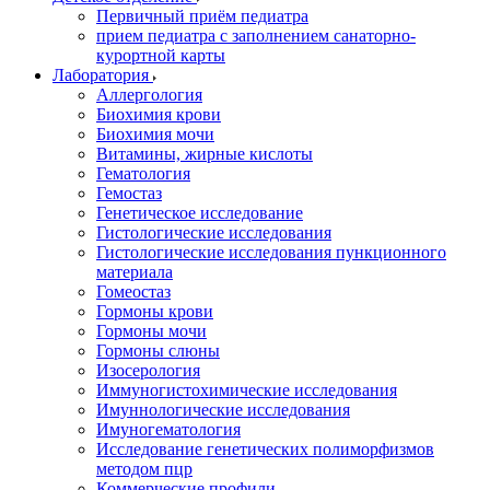
Первичный приём педиатра
прием педиатра с заполнением санаторно-
курортной карты
Лаборатория
Аллергология
Биохимия крови
Биохимия мочи
Витамины, жирные кислоты
Гематология
Гемостаз
Генетическое исследование
Гистологические исследования
Гистологические исследования пункционного
материала
Гомеостаз
Гормоны крови
Гормоны мочи
Гормоны слюны
Изосерология
Иммуногистохимические исследования
Имуннологические исследования
Имуногематология
Исследование генетических полиморфизмов
методом пцр
Коммерческие профили