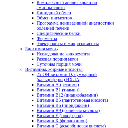
Комплексный анализ крови на
аминокислоты
Липидный обмен
Обмен пигментов
Программа неинвазивной диагностики
болезней печени
Специфические белки
Ферменты
Электролиты и микроэлементы
Биохимия мочи
Исследование конкремента
Разовая порция мочи
Суточная порция мочи
Витамины, жирные кислоты
25-OH витамин D, суммарный
(кальциферол) ИХЛА
Витамин А (ретинол)
Витамин В1 (тиамин)
Витамин В12 (цианкобаламин)
Витамин В5 (пантотеновая кислота)
Витамин В6 (пиридоксин)
Витамин В9 (фолиевая кислота)
Витамин Е (токоферол)
Витамин К (филлохинон)
Витамин С (аскорбиновая кислота)