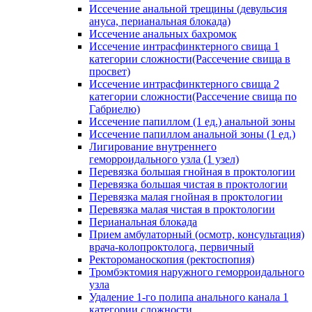
Иссечение анальной трещины (девульсия
ануса, перианальная блокада)
Иссечение анальных бахромок
Иссечение интрасфинктерного свища 1
категории сложности(Рассечение свища в
просвет)
Иссечение интрасфинктерного свища 2
категории сложности(Рассечение свища по
Габриелю)
Иссечение папиллом (1 ед.) анальной зоны
Иссечение папиллом анальной зоны (1 ед.)
Лигирование внутреннего
геморроидального узла (1 узел)
Перевязка большая гнойная в проктологии
Перевязка большая чистая в проктологии
Перевязка малая гнойная в проктологии
Перевязка малая чистая в проктологии
Перианальная блокада
Прием амбулаторный (осмотр, консультация)
врача-колопроктолога, первичный
Ректороманоскопия (ректоспопия)
Тромбэктомия наружного геморроидального
узла
Удаление 1-го полипа анального канала 1
категории сложности