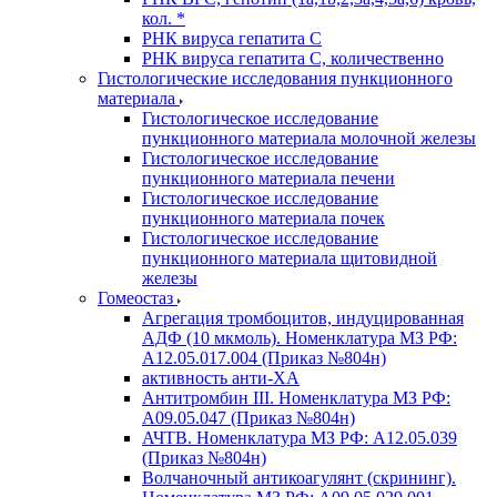
кол. *
РНК вируса гепатита C
РНК вируса гепатита C, количественно
Гистологические исследования пункционного
материала
Гистологическое исследование
пункционного материала молочной железы
Гистологическое исследование
пункционного материала печени
Гистологическое исследование
пункционного материала почек
Гистологическое исследование
пункционного материала щитовидной
железы
Гомеостаз
Агрегация тромбоцитов, индуцированная
АДФ (10 мкмоль). Номенклатура МЗ РФ:
A12.05.017.004 (Приказ №804н)
активность анти-ХА
Антитромбин III. Номенклатура МЗ РФ:
A09.05.047 (Приказ №804н)
АЧТВ. Номенклатура МЗ РФ: A12.05.039
(Приказ №804н)
Волчаночный антикоагулянт (скрининг).