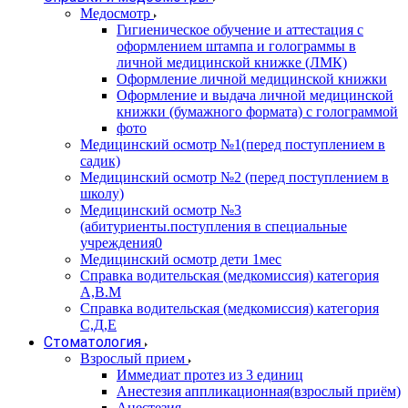
Медосмотр
Гигиеническое обучение и аттестация с
оформлением штампа и голограммы в
личной медицинской книжке (ЛМК)
Оформление личной медицинской книжки
Оформление и выдача личной медицинской
книжки (бумажного формата) с голограммой
фото
Медицинский осмотр №1(перед поступлением в
садик)
Медицинский осмотр №2 (перед поступлением в
школу)
Медицинский осмотр №3
(абитуриенты.поступления в специальные
учреждения0
Медицинский осмотр дети 1мес
Справка водительская (медкомиссия) категория
А,В.М
Справка водительская (медкомиссия) категория
С,Д,Е
Стоматология
Взрослый прием
Иммедиат протез из 3 единиц
Анестезия аппликационная(взрослый приём)
Анестезия