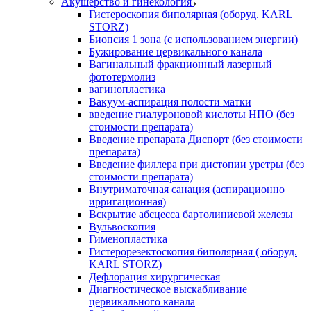
Акушерство и гинекология
Гистероскопия биполярная (оборуд. KARL
STORZ)
Биопсия 1 зона (с использованием энергии)
Бужирование цервикального канала
Вагинальный фракционный лазерный
фототермолиз
вагинопластика
Вакуум-аспирация полости матки
введение гиалуроновой кислоты НПО (без
стоимости препарата)
Введение препарата Диспорт (без стоимости
препарата)
Введение филлера при дистопии уретры (без
стоимости препарата)
Внутриматочная санация (аспирационно
ирригационная)
Вскрытие абсцесса бартолиниевой железы
Вульвоскопия
Гименопластика
Гистерорезектоскопия биполярная ( оборуд.
KARL STORZ)
Дефлорация хирургическая
Диагностическое выскабливание
цервикального канала