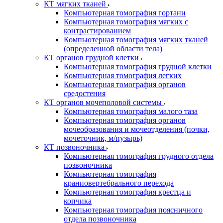
КТ мягких тканей
Компьютерная томография гортани
Компьютерная томография мягких с
контрастированием
Компьютерная томография мягких тканей
(определенной области тела)
КТ органов грудной клетки
Компьютерная томография грудной клетки
Компьютерная томография легких
Компьютерная томография органов
средостения
КТ органов мочеполовой системы
Компьютерная томография малого таза
Компьютерная томография органов
мочеобразования и мочеотделения (почки,
мочеточник, м/пузырь)
КТ позвоночника
Компьютерная томография грудного отдела
позвоночника
Компьютерная томография
краниовертебрального перехода
Компьютерная томография крестца и
копчика
Компьютерная томография поясничного
отдела позвоночника