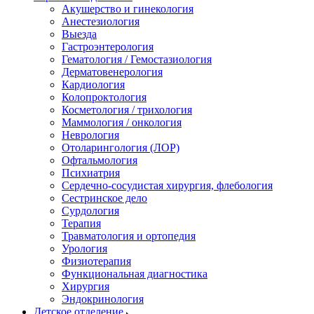
Акушерство и гинекология
Анестезиология
Выезда
Гастроэнтерология
Гематология / Гемостазиология
Дерматовенерология
Кардиология
Колопроктология
Косметология / трихология
Маммология / онкология
Неврология
Отоларингология (ЛОР)
Офтальмология
Психиатрия
Сердечно-сосудистая хирургия, флебология
Сестринское дело
Сурдология
Терапия
Травматология и ортопедия
Урология
Физиотерапия
Функциональная диагностика
Хирургия
Эндокринология
Детское отделение