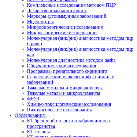
Комплексные исследования методом ПЦР
Лекарственный мониторинг
Маркеры аутоиммунных заболеваний
Медосмотры
Микробиологические исследования
Микроскопические исследования
Молекулярная (днк/рнк) диагностика методом пцр
(кровь)
Молекулярная (днк/рнк) диагностика методом пцр,
кал
Молекулярная диагностика методом nasba
Общеклинические исследования
Программы пренатального скрининга
Серологические маркеры инфекционных
заболеваний
Тяжелые металлы и микроэлементы
Тяжелые металы и микроэлементы
ФБУЗ
Химико-токсилогические исследования
Цитологические исследования
Обследования
КТ брюшной полости и забрюшинного
пространства
КТ головы