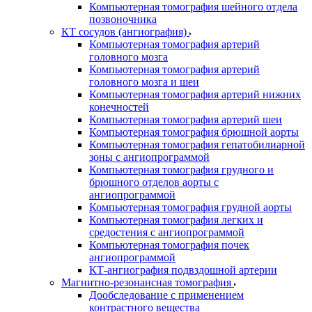
Компьютерная томография шейного отдела
позвоночника
КТ сосудов (ангиография)
Компьютерная томография артерий
головного мозга
Компьютерная томография артерий
головного мозга и шеи
Компьютерная томография артерий нижних
конечностей
Компьютерная томография артерий шеи
Компьютерная томография брюшной аорты
Компьютерная томография гепатобилиарной
зоны с ангиопрограммой
Компьютерная томография грудного и
брюшного отделов аорты с
ангиопрограммой
Компьютерная томография грудной аорты
Компьютерная томография легких и
средостения с ангиопрограммой
Компьютерная томография почек
ангиопрограммой
КТ-ангиография подвздошной артерии
Магнитно-резонансная томография
Дообследование с применением
контрастного вещества