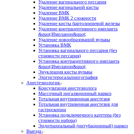
Удаление вагинального пессария
Удаление вагинальной кисты
Удаление ВМК
Удаление ВМК 2 сложности
Удаление кисты бартолиниевой железы
Удаление контрацептивного импланта
&quot;Импланон&quot;
Удаление новообразований вульвы
Установка ВМК
Установка вагинального пессария (без
стоимости пессария)
Установка контрацептивного импланта
&quot;Импланон&quot;
Энуклеация кисты вульвы
Эхогистеросальпингография
Анестезиология
Консультация анестезиолога
Массочный ингаляционный наркоз
Тотальная внутривенная анестезия
Тотальная внутривенная анестезия для
гастроскопии
Установка подключичного катетера (без
стоимости набора)
Эндотрахеальный (интубационный) наркоз
Выезда