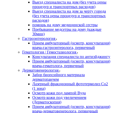
Выезд специалиста на дом (без учета цены
процедур и транспортных расходов)
Выезд специалиста на дом за черту города
(без учета цены процедур и транспортных
расходов)
помощь на дому медицинской сестры
Пребывание медсетры на дому (каждые
30мин)
Гастроэнтерология
Прием амбулаторный (осмотр, консультация)
врача-гастроэнтеролога, первичный
Гематология / Гемостазиология
Консультация специалиста по антиэйджингу
Прием амбулаторный (осмотр, консультация)
врача-гематолога, первичный
Дерматовенерология
Забор биопсийного материала
дерматопанчем
Лазерный фракционный фототермолиз Со2
(1 зона)
Осмотр кожи под лампой Вуда
Осмотр кожи под увеличением
(Дерматоскопия)
Прием амбулаторный (осмотр, консультация)
врача-дерматовенеролога, первичный