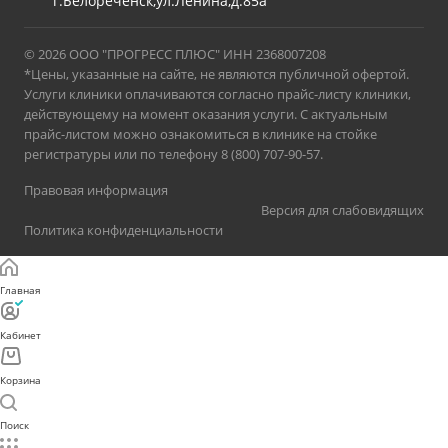
г.Белореченск,ул.Ленина,д.85а
© 2026 ООО "ПРОГРЕСС ПЛЮС" ИНН 2368007208
*Цены, указанные на сайте, не являются публичной офертой.
Услуги клиники оплачиваются согласно прайс-листу клиники,
действующему на момент оказания услуги. С актуальным
прайс-листом можно ознакомиться в клинике на стойке
регистратуры или по телефону 8 (800) 707-90-57.
Правовая информация
Версия для слабовидящих
Политика конфиденциальности
Главная
Кабинет
Корзина
Поиск