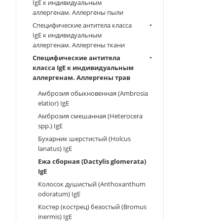
IgE к индивидуальным
аллергенам. Аллергены пыли
Специфические антитела класса
IgE к индивидуальным
аллергенам. Аллергены ткани
Специфические антитела
класса IgE к индивидуальным
аллергенам. Аллергены трав
Амброзия обыкновенная (Ambrosia
elatior) IgE
Амброзия смешанная (Heterocera
spp.) IgE
Бухарник шерстистый (Holcus
lanatus) IgE
Ежа сборная (Dactylis glomerata)
IgE
Колосок душистый (Anthoxanthum
odoratum) IgE
Костер (кострец) безостый (Bromus
inermis) IgE