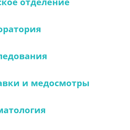
ское отделение
оратория
ледования
авки и медосмотры
матология