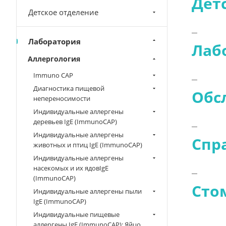
Дет
Детское отделение
Лаборатория
Лаб
Аллергология
Immuno CAP
Диагностика пищевой
Обс
непереносимости
Индивидуальные аллергены
деревьев IgE (ImmunoCAP)
Индивидуальные аллергены
Спр
животных и птиц IgE (ImmunoCAP)
Индивидуальные аллергены
насекомых и их ядовIgE
(ImmunoCAP)
Сто
Индивидуальные аллергены пыли
IgE (ImmunoCAP)
Индивидуальные пищевые
аллергены IgE (ImmunoCAP): Яйцо