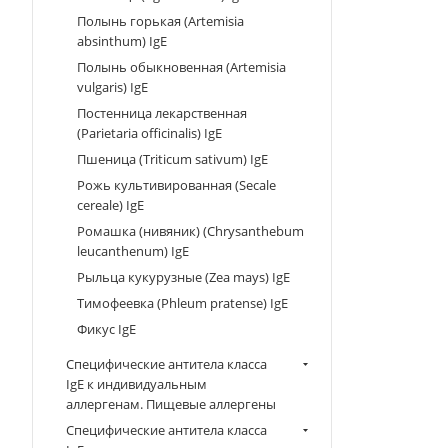
Полынь горькая (Artemisia
absinthum) IgE
Полынь обыкновенная (Artemisia
vulgaris) IgE
Постенница лекарственная
(Parietaria officinalis) IgE
Пшеница (Triticum sativum) IgE
Рожь культивированная (Secale
cereale) IgE
Ромашка (нивяник) (Chrysanthebum
leucanthenum) IgE
Рыльца кукурузные (Zea mays) IgE
Тимофеевка (Phleum pratense) IgE
Фикус IgE
Специфические антитела класса
IgE к индивидуальным
аллергенам. Пищевые аллергены
Специфические антитела класса