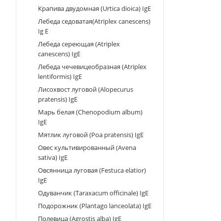
Крапива двудомная (Urtica dioica) IgE
Лебеда седоватая(Atriplex canescens)
Ig E
Лебеда сереющая (Atriplex
canescens) IgE
Лебеда чечевицеобразная (Atriplex
lentiformis) IgE
Лисохвост луговой (Alopecurus
pratensis) IgE
Марь белая (Chenopodium album)
IgE
Мятлик луговой (Poa pratensis) IgE
Овес культивированный (Avena
sativa) IgE
Овсянница луговая (Festuca elatior)
IgE
Одуванчик (Taraxacum officinale) IgE
Подорожник (Plantago lanceolata) IgE
Полевица (Agrostis alba) IgE