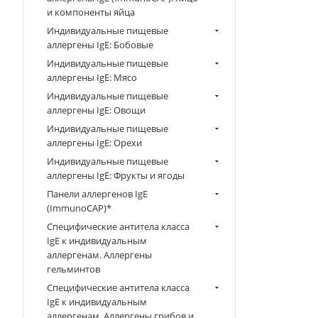
и компоненты яйца
Индивидуальные пищевые
аллергены IgE: Бобовые
Индивидуальные пищевые
аллергены IgE: Мясо
Индивидуальные пищевые
аллергены IgE: Овощи
Индивидуальные пищевые
аллергены IgE: Орехи
Индивидуальные пищевые
аллергены IgE: Фрукты и ягоды
Панели аллергенов IgE
(ImmunoCAP)*
Специфические антитела класса
IgE к индивидуальным
аллергенам. Аллергены
гельминтов
Специфические антитела класса
IgE к индивидуальным
аллергенам. Аллергены грибов и