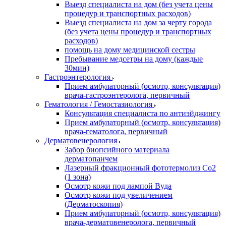
Выезд специалиста на дом (без учета цены
процедур и транспортных расходов)
Выезд специалиста на дом за черту города
(без учета цены процедур и транспортных
расходов)
помощь на дому медицинской сестры
Пребывание медсетры на дому (каждые
30мин)
Гастроэнтерология
Прием амбулаторный (осмотр, консультация)
врача-гастроэнтеролога, первичный
Гематология / Гемостазиология
Консультация специалиста по антиэйджингу
Прием амбулаторный (осмотр, консультация)
врача-гематолога, первичный
Дерматовенерология
Забор биопсийного материала
дерматопанчем
Лазерный фракционный фототермолиз Со2
(1 зона)
Осмотр кожи под лампой Вуда
Осмотр кожи под увеличением
(Дерматоскопия)
Прием амбулаторный (осмотр, консультация)
врача-дерматовенеролога, первичный