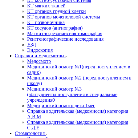
КТ костно-суставной системы
КТ мягких тканей
КТ органов грудной клетки
КТ органов мочеполовой системы
КТ позвоночника
КТ сосудов (ангиография)
Магнитно-резонансная томография
Рентгенографические исследования
УЗД
Эндоскопия
Справки и медосмотры
Медосмотр
Медицинский осмотр №1(перед поступлением в
садик)
Медицинский осмотр №2 (перед поступлением в
школу)
Медицинский осмотр №3
(абитуриенты.поступления в специальные
учреждения0
Медицинский осмотр дети 1мес
Справка водительская (медкомиссия) категория
А,В.М
Справка водительская (медкомиссия) категория
С,Д,Е
Стоматология