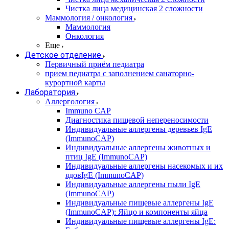
Чистка лица медицинская 2 сложности
Маммология / онкология
Маммология
Онкология
Еще
Детское отделение
Первичный приём педиатра
прием педиатра с заполнением санаторно-
курортной карты
Лаборатория
Аллергология
Immuno CAP
Диагностика пищевой непереносимости
Индивидуальные аллергены деревьев IgE
(ImmunoCAP)
Индивидуальные аллергены животных и
птиц IgE (ImmunoCAP)
Индивидуальные аллергены насекомых и их
ядовIgE (ImmunoCAP)
Индивидуальные аллергены пыли IgE
(ImmunoCAP)
Индивидуальные пищевые аллергены IgE
(ImmunoCAP): Яйцо и компоненты яйца
Индивидуальные пищевые аллергены IgE: