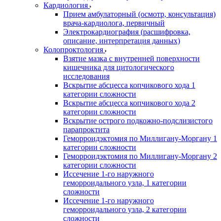
Кардиология
Прием амбулаторный (осмотр, консультация)
врача-кардиолога, первичный
Электрокардиография (расшифровка,
описание, интерпретация данных)
Колопроктология
Взятие мазка с внутренней поверхности
кишечника для цитологического
исследования
Вскрытие абсцесса копчикового хода 1
категории сложности
Вскрытие абсцесса копчикового хода 2
категории сложности
Вскрытие острого подкожно-подслизистого
парапроктита
Геморроидэктомия по Миллигану-Моргану 1
категории сложности
Геморроидэктомия по Миллигану-Моргану 2
категории сложности
Иссечение 1-го наружного
геморроидального узла, 1 категории
сложности
Иссечение 1-го наружного
геморроидального узла, 2 категории
сложности