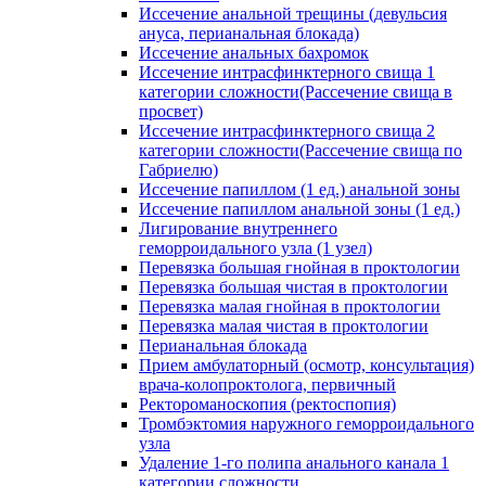
Иссечение анальной трещины (девульсия
ануса, перианальная блокада)
Иссечение анальных бахромок
Иссечение интрасфинктерного свища 1
категории сложности(Рассечение свища в
просвет)
Иссечение интрасфинктерного свища 2
категории сложности(Рассечение свища по
Габриелю)
Иссечение папиллом (1 ед.) анальной зоны
Иссечение папиллом анальной зоны (1 ед.)
Лигирование внутреннего
геморроидального узла (1 узел)
Перевязка большая гнойная в проктологии
Перевязка большая чистая в проктологии
Перевязка малая гнойная в проктологии
Перевязка малая чистая в проктологии
Перианальная блокада
Прием амбулаторный (осмотр, консультация)
врача-колопроктолога, первичный
Ректороманоскопия (ректоспопия)
Тромбэктомия наружного геморроидального
узла
Удаление 1-го полипа анального канала 1
категории сложности