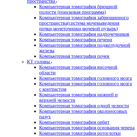
пространства
Компьютерная томография брюшной
полости (поисковая программа)
Компьютерная томография забрюшинного
пространства(система мочевыведения
почки,мочеточники,мочевой пузырь)
Компьютерная томография надпочечников
Компьютерная томография печени
Компьютерная томография поджелудочной
железы
Компьютерная томография почек
КТ головы
Компьютерная томография височной
области
Компьютерная томография головного мозга
Компьютерная томография головного мозга
с контрастом
Компьютерная томография нижней и
верхней челюсти
Компьютерная томография одной челюсти
Компьютерная томография околоносовых
пазух
Компьютерная томография орбит
Компьютерная томография основания черепа
Компьютерная томография ротоглотки