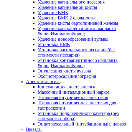
Удаление вагинального пессария
Удаление вагинальной кисты
Удаление ВМК
Удаление ВМК 2 сложности
Удаление кисты бартолиниевой железы
Удаление контрацептивного импланта
&quot;Импланон&quot;
Удаление новообразований вульвы
Установка ВМК
Установка вагинального пессария (без
стоимости пессария)
Установка контрацептивного импланта
&quot;Импланон&quot;
Энуклеация кисты вульвы
Эхогистеросальпингография
Анестезиология
Консультация анестезиолога
Массочный ингаляционный наркоз
Тотальная внутривенная анестезия
Тотальная внутривенная анестезия для
гастроскопии
Установка подключичного катетера (без
стоимости набора)
Эндотрахеальный (интубационный) наркоз
Выезда