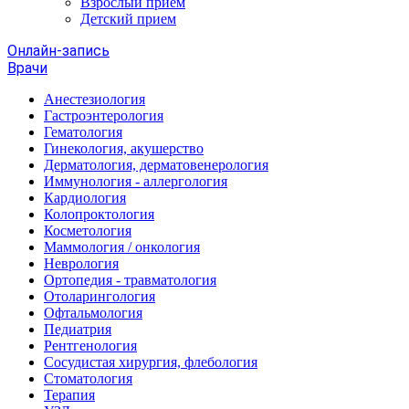
Взрослый прием
Детский прием
Онлайн-запись
Врачи
Анестезиология
Гастроэнтерология
Гематология
Гинекология, акушерство
Дерматология, дерматовенерология
Иммунология - аллергология
Кардиология
Колопроктология
Косметология
Маммология / онкология
Неврология
Ортопедия - травматология
Отоларингология
Офтальмология
Педиатрия
Рентгенология
Сосудистая хирургия, флебология
Стоматология
Терапия