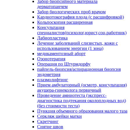
Забор биопсийного материала
дерматопанчем
Забор биологических проб врачом
Кардиотокография плода (с расшифровкой)
Кольпоскопия расширенная
Консультация
специалистов(психолог,юрист,соц.работник)
Лабиопластика
Лечение заболеваний слизистых, кожи с
использованием энергии (1 зона)
медикаментозный аборт
Озонотерапия
Операция по Штурмдорфу
пайпель-биопсия/аспирационная биопсия
эндометрия
плазмолифтинг
Прием амбулаторный (осмотр, консультация)
акушера-гинеколога первичный
Проведение амниотеста (экспресс-
диагностика подтекания околоплодных вод)
(без стоимости теста)
Пункция объемного образования малого таза
Серкляж шейки матки
Скретчинг
Снятие швов