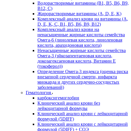
Водорастворимые витамины (B1, B5, B6, В9,
В12, С)
Жирорастворимые витамины (A, D, E, K)
Комплексный анализ крови на витамины (A,
D, E, K, C, B1, B5, B6, В9, B12)
Комплексный анализ крови на
ненасыщенные жирные кислоты семейства
Омега-6 (линолевая кислота, линоленовая
кислота, арахидоновая кислота)
Ненасыщенные жирные кислоты семейства
Омега-3 (эйкозапентаеновая кислота,
докозагексаеновая кислота, Витамин E
(токоферол))
Определение Омега-3 индекса (оценка риска
внезапной сердечной смерти, инфаркта
миокарда и других сердечно-сосудистых
заболеваний)
Гематология
карбоксигемоглобин
Клинический анализ крови без
лейкоцитарной формулы
Клинический анализ крови с лейкоцитарной
формулой (5DIFF)
Клинический анализ крови с лейкоцитарной
формулой (5DIFF) + СОЭ