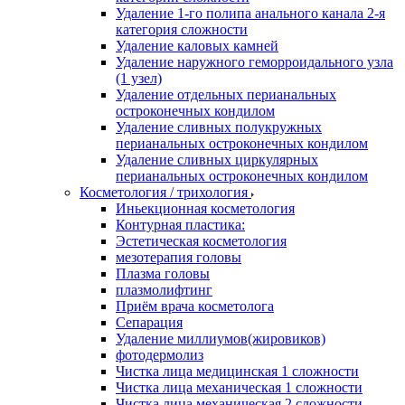
Удаление 1-го полипа анального канала 2-я
категория сложности
Удаление каловых камней
Удаление наружного геморроидального узла
(1 узел)
Удаление отдельных перианальных
остроконечных кондилом
Удаление сливных полукружных
перианальных остроконечных кондилом
Удаление сливных циркулярных
перианальных остроконечных кондилом
Косметология / трихология
Иньекционная косметология
Контурная пластика:
Эстетическая косметология
мезотерапия головы
Плазма головы
плазмолифтинг
Приём врача косметолога
Сепарация
Удаление миллиумов(жировиков)
фотодермолиз
Чистка лица медицинская 1 сложности
Чистка лица механическая 1 сложности
Чистка лица механическая 2 сложности