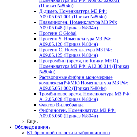
Номенклатура МЗ РФ: A09.05.029.001
(Приказ №804н)
Д-димер. Номенклатура МЗ РФ:
A09.05.051.001 (Приказ №804н)
Плазминоген. Номенклатура МЗ РФ:
A09.05.048 (Приказ №804н)
Протеин C Global
Протеин S. Номенклатура МЗ РФ:
A09.05.126 (Приказ №804н)
Протеин С. Номенклатура МЗ РФ:
A09.05.125 (Приказ №804н)
Протромбин (время, по Квику, МНО).
Номенклатура МЗ РФ: A12.30.014 (Приказ
№804н)
Растворимые фибрин-мономерные
комплексы(РФМК) Номенклатура МЗ РФ:
A09.05.051.002 (Приказ №804н)
Тромбиновое время. Номенклатура МЗ РФ:
A12.05.028 (Приказ №804н)
Фактор Виллебранда
Фибриноген. Номенклатура МЗ РФ:
A09.05.050 (Приказ №804н)
Еще
Обследования
КТ брюшной полости и забрюшинного