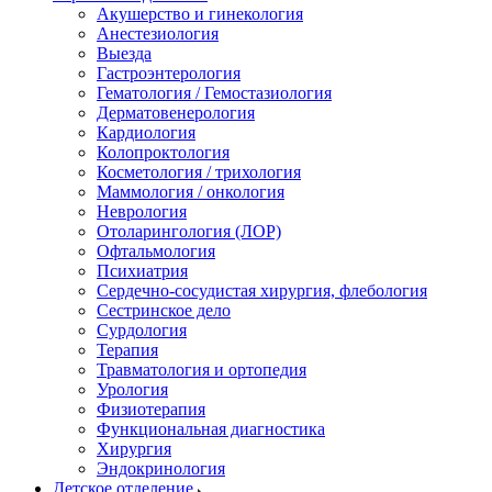
Акушерство и гинекология
Анестезиология
Выезда
Гастроэнтерология
Гематология / Гемостазиология
Дерматовенерология
Кардиология
Колопроктология
Косметология / трихология
Маммология / онкология
Неврология
Отоларингология (ЛОР)
Офтальмология
Психиатрия
Сердечно-сосудистая хирургия, флебология
Сестринское дело
Сурдология
Терапия
Травматология и ортопедия
Урология
Физиотерапия
Функциональная диагностика
Хирургия
Эндокринология
Детское отделение