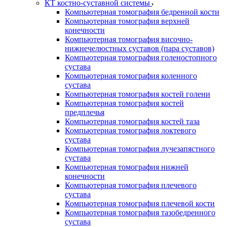
КТ костно-суставной системы
Компьютерная томография бедренной кости
Компьютерная томография верхней
конечности
Компьютерная томография височно-
нижнечелюстных суставов (пара суставов)
Компьютерная томография голеностопного
сустава
Компьютерная томография коленного
сустава
Компьютерная томография костей голени
Компьютерная томография костей
предплечья
Компьютерная томография костей таза
Компьютерная томография локтевого
сустава
Компьютерная томография лучезапястного
сустава
Компьютерная томография нижней
конечности
Компьютерная томография плечевого
сустава
Компьютерная томография плечевой кости
Компьютерная томография тазобедренного
сустава