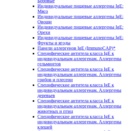
Бобовые
Индивидуальные пищевые аллергены IgE:
Мясо
Индивидуальные пищевые аллергены IgE:
Овощи
Индивидуальные пищевые аллергены IgE:
Орехи
Индивидуальные пищевые аллергены IgE:
Фрукты и ягоды
Панели аллергенов IgE (ImmunoCAP)*
Специфические антитела класса IgE к
индивидуальным аллергенам. Аллергены
гельминтов
Специфические антитела класса IgE к
индивидуальным аллергенам. Аллергены
грибов и плесени
Специфические антитела класса IgE к
индивидуальным аллергенам. Аллергены
деревьев
Специфические антитела класса IgE к
индивидуальным аллергенам. Аллергены
животных и птиц
Специфические антитела класса IgE к
индивидуальным аллергенам. Аллергены
клещей