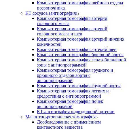
Компьютерная томография шейного отдела
позвоночника
КТ сосудов (ангиография)
Компьютерная томография артерий
головного мозга
Компьютерная томография артерий
головного мозга и шеи
Компьютерная томография артерий нижних
конечностей
Компьютерная томография артерий шеи
Компьютерная томография брюшной аорты
Компьютерная томография гепатобилиарной
зоны с ангиопрограммой
Компьютерная томография грудного и
брюшного отделов аорты с
ангиопрограммой
Компьютерная томография грудной аорты
Компьютерная томография легких и
средостения с ангиопрограммой
Компьютерная томография почек
ангиопрограммой
КТ-ангиография подвздошной артерии
Магнитно-резонансная томография
Дообследование с применением
контрастного вещества