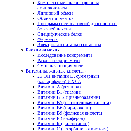
Комплексный анализ крови на
аминокислоты
Липидный обмен
Обмен пигментов
Программа неинвазивной диагностики
болезней печени
Специфические белки
Ферменты
Электролиты и микроэлементы
Биохимия мочи
Исследование конкремента
Разовая порция мочи
Суточная порция мочи
Витамины, жирные кислоты
25-OH витамин D, суммарный
(кальциферол) ИХЛА
Витамин А (ретинол)
Витамин В1 (тиамин)
Витамин В12 (цианкобаламин)
Витамин В5 (пантотеновая кислота)
Витамин В6 (пиридоксин)
Витамин В9 (фолиевая кислота)
Витамин Е (токоферол)
Витамин К (филлохинон)
Витамин С (аскорбиновая кислота)