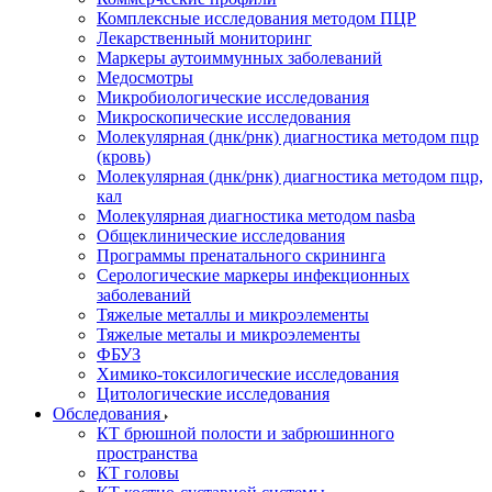
Комплексные исследования методом ПЦР
Лекарственный мониторинг
Маркеры аутоиммунных заболеваний
Медосмотры
Микробиологические исследования
Микроскопические исследования
Молекулярная (днк/рнк) диагностика методом пцр
(кровь)
Молекулярная (днк/рнк) диагностика методом пцр,
кал
Молекулярная диагностика методом nasba
Общеклинические исследования
Программы пренатального скрининга
Серологические маркеры инфекционных
заболеваний
Тяжелые металлы и микроэлементы
Тяжелые металы и микроэлементы
ФБУЗ
Химико-токсилогические исследования
Цитологические исследования
Обследования
КТ брюшной полости и забрюшинного
пространства
КТ головы