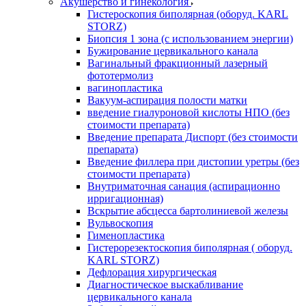
Акушерство и гинекология
Гистероскопия биполярная (оборуд. KARL
STORZ)
Биопсия 1 зона (с использованием энергии)
Бужирование цервикального канала
Вагинальный фракционный лазерный
фототермолиз
вагинопластика
Вакуум-аспирация полости матки
введение гиалуроновой кислоты НПО (без
стоимости препарата)
Введение препарата Диспорт (без стоимости
препарата)
Введение филлера при дистопии уретры (без
стоимости препарата)
Внутриматочная санация (аспирационно
ирригационная)
Вскрытие абсцесса бартолиниевой железы
Вульвоскопия
Гименопластика
Гистерорезектоскопия биполярная ( оборуд.
KARL STORZ)
Дефлорация хирургическая
Диагностическое выскабливание
цервикального канала