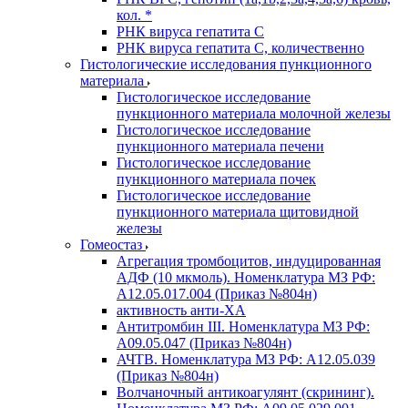
кол. *
РНК вируса гепатита C
РНК вируса гепатита C, количественно
Гистологические исследования пункционного
материала
Гистологическое исследование
пункционного материала молочной железы
Гистологическое исследование
пункционного материала печени
Гистологическое исследование
пункционного материала почек
Гистологическое исследование
пункционного материала щитовидной
железы
Гомеостаз
Агрегация тромбоцитов, индуцированная
АДФ (10 мкмоль). Номенклатура МЗ РФ:
A12.05.017.004 (Приказ №804н)
активность анти-ХА
Антитромбин III. Номенклатура МЗ РФ:
A09.05.047 (Приказ №804н)
АЧТВ. Номенклатура МЗ РФ: A12.05.039
(Приказ №804н)
Волчаночный антикоагулянт (скрининг).