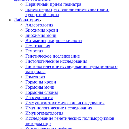
Первичный приём педиатра
прием педиатра с заполнением санаторно-
курортной карты
Лаборатория
Аллергология
Биохимия крови
Биохимия мочи
Витамины, жирные кислоты
Гематология
Гемостаз
Генетическое исследование
Гистологические исследования
Гистологические исследования пункционного
материала
Гомеостаз
Гормоны крови
Гормоны мочи
Гормоны слюны
Изосерология
Иммуногистохимические исследования
Имуннологические исследования
Имуногематология
Исследование генетических полиморфизмов
методом пцр
Коммерческие профили