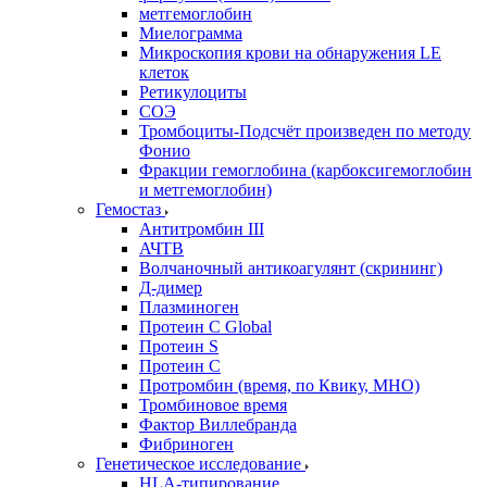
метгемоглобин
Миелограмма
Микроскопия крови на обнаружения LE
клеток
Ретикулоциты
СОЭ
Тромбоциты-Подсчёт произведен по методу
Фонио
Фракции гемоглобина (карбоксигемоглобин
и метгемоглобин)
Гемостаз
Антитромбин III
АЧТВ
Волчаночный антикоагулянт (скрининг)
Д-димер
Плазминоген
Протеин C Global
Протеин S
Протеин С
Протромбин (время, по Квику, МНО)
Тромбиновое время
Фактор Виллебранда
Фибриноген
Генетическое исследование
HLA-типирование