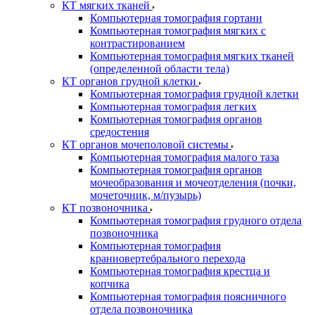
КТ мягких тканей
Компьютерная томография гортани
Компьютерная томография мягких с
контрастированием
Компьютерная томография мягких тканей
(определенной области тела)
КТ органов грудной клетки
Компьютерная томография грудной клетки
Компьютерная томография легких
Компьютерная томография органов
средостения
КТ органов мочеполовой системы
Компьютерная томография малого таза
Компьютерная томография органов
мочеобразования и мочеотделения (почки,
мочеточник, м/пузырь)
КТ позвоночника
Компьютерная томография грудного отдела
позвоночника
Компьютерная томография
краниовертебрального перехода
Компьютерная томография крестца и
копчика
Компьютерная томография поясничного
отдела позвоночника