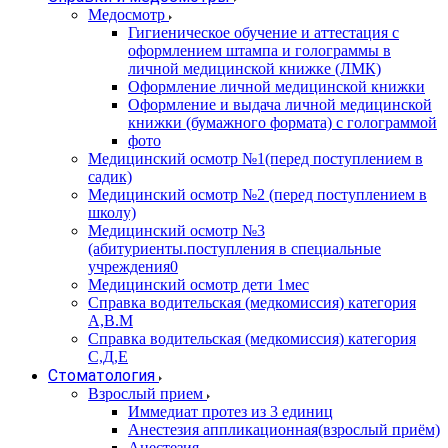
Медосмотр
Гигиеническое обучение и аттестация с
оформлением штампа и голограммы в
личной медицинской книжке (ЛМК)
Оформление личной медицинской книжки
Оформление и выдача личной медицинской
книжки (бумажного формата) с голограммой
фото
Медицинский осмотр №1(перед поступлением в
садик)
Медицинский осмотр №2 (перед поступлением в
школу)
Медицинский осмотр №3
(абитуриенты.поступления в специальные
учреждения0
Медицинский осмотр дети 1мес
Справка водительская (медкомиссия) категория
А,В.М
Справка водительская (медкомиссия) категория
С,Д,Е
Стоматология
Взрослый прием
Иммедиат протез из 3 единиц
Анестезия аппликационная(взрослый приём)
Анестезия