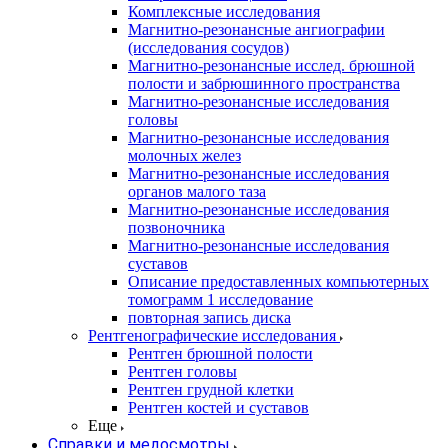
Комплексные исследования
Магнитно-резонансные ангиографии
(исследования сосудов)
Магнитно-резонансные исслед. брюшной
полости и забрюшинного пространства
Магнитно-резонансные исследования
головы
Магнитно-резонансные исследования
молочных желез
Магнитно-резонансные исследования
органов малого таза
Магнитно-резонансные исследования
позвоночника
Магнитно-резонансные исследования
суставов
Описание предоставленных компьютерных
томограмм 1 исследование
повторная запись диска
Рентгенографические исследования
Рентген брюшной полости
Рентген головы
Рентген грудной клетки
Рентген костей и суставов
Еще
Справки и медосмотры