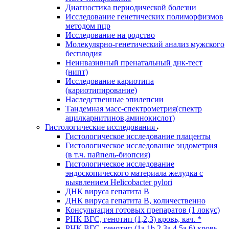
Диагностика периодической болезни
Исследование генетических полиморфизмов
методом пцр
Исследование на родство
Молекулярно-генетический анализ мужского
бесплодия
Неинвазивный пренатальный днк-тест
(нипт)
Исследование кариотипа
(кариотипирование)
Наследственные эпилепсии
Тандемная масс-спектрометрия(спектр
ацилкарнитинов,аминокислот)
Гистологические исследования
Гистологическое исследование плаценты
Гистологическое исследование эндометрия
(в т.ч. пайпель-биопсия)
Гистологическое исследование
эндоскопического материала желудка с
выявлением Helicobacter pylori
ДНК вируса гепатита B
ДНК вируса гепатита B, количественно
Консультация готовых препаратов (1 локус)
РНК ВГC, генотип (1,2,3) кровь, кач. *
РНК ВГC, генотип (1a,1b,2,3a,4,5a,6) кровь,