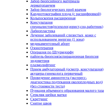
Забор биопсийного материала
дерматопанчем
Забор биологических проб врачом
Кардиотокография плода (с расшифровкой)
Кольпоскопия расширенная
Консультация
специалистов(психолог,юрист,соц.работник)
Лабиопластика
Лечение заболеваний слизистых, кожи с
использованием энергии (1 зона)
медикаментозный аборт
Озонотерапия
Операция по Штурмдорфу
пайпель-биопсия/аспирационная биопсия
эндометрия
плазмолифтинг
Прием амбулаторный (осмотр, консультация)
акушера-гинеколога первичный
Проведение амниотеста (экспресс-
диагностика подтекания околоплодных вод)
(без стоимости теста)
Пункция объемного образования малого таза
Серкляж шейки матки
Скретчинг
Снятие швов