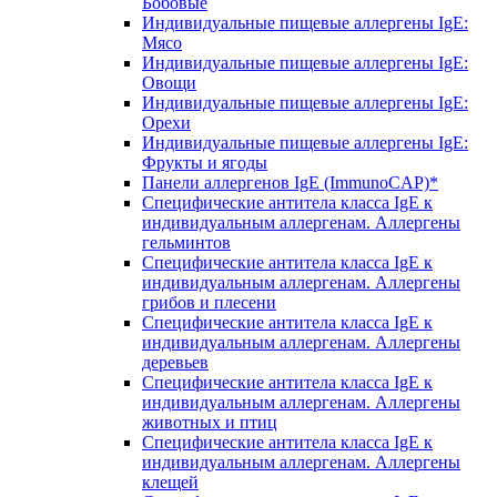
Бобовые
Индивидуальные пищевые аллергены IgE:
Мясо
Индивидуальные пищевые аллергены IgE:
Овощи
Индивидуальные пищевые аллергены IgE:
Орехи
Индивидуальные пищевые аллергены IgE:
Фрукты и ягоды
Панели аллергенов IgE (ImmunoCAP)*
Специфические антитела класса IgE к
индивидуальным аллергенам. Аллергены
гельминтов
Специфические антитела класса IgE к
индивидуальным аллергенам. Аллергены
грибов и плесени
Специфические антитела класса IgE к
индивидуальным аллергенам. Аллергены
деревьев
Специфические антитела класса IgE к
индивидуальным аллергенам. Аллергены
животных и птиц
Специфические антитела класса IgE к
индивидуальным аллергенам. Аллергены
клещей