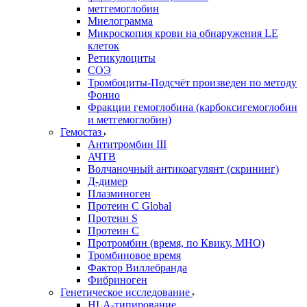
метгемоглобин
Миелограмма
Микроскопия крови на обнаружения LE
клеток
Ретикулоциты
СОЭ
Тромбоциты-Подсчёт произведен по методу
Фонио
Фракции гемоглобина (карбоксигемоглобин
и метгемоглобин)
Гемостаз
Антитромбин III
АЧТВ
Волчаночный антикоагулянт (скрининг)
Д-димер
Плазминоген
Протеин C Global
Протеин S
Протеин С
Протромбин (время, по Квику, МНО)
Тромбиновое время
Фактор Виллебранда
Фибриноген
Генетическое исследование
HLA-типирование