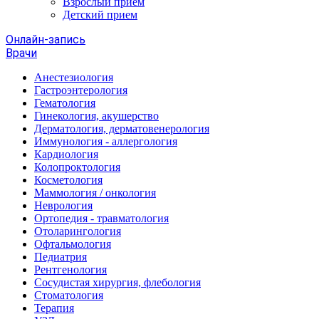
Взрослый прием
Детский прием
Онлайн-запись
Врачи
Анестезиология
Гастроэнтерология
Гематология
Гинекология, акушерство
Дерматология, дерматовенерология
Иммунология - аллергология
Кардиология
Колопроктология
Косметология
Маммология / онкология
Неврология
Ортопедия - травматология
Отоларингология
Офтальмология
Педиатрия
Рентгенология
Сосудистая хирургия, флебология
Стоматология
Терапия