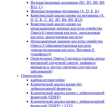
Водорастворимые витамины (B1, B5, B6, В9,
В12, С)
Жирорастворимые витамины (A, D, E, K)
Комплексный анализ крови на витамины (A,
D, E, K, C, B1, B5, B6, В9, B12)
Комплексный анализ крови на
ненасыщенные жирные кислоты семейства
Омега-6 (линолевая кислота, линоленовая
кислота, арахидоновая кислота)
Ненасыщенные жирные кислоты семейства
Омега-3 (эйкозапентаеновая кислота,
докозагексаеновая кислота, Витамин E
(токоферол))
Определение Омега-3 индекса (оценка риска
внезапной сердечной смерти, инфаркта
миокарда и других сердечно-сосудистых
заболеваний)
Гематология
карбоксигемоглобин
Клинический анализ крови без
лейкоцитарной формулы
Клинический анализ крови с лейкоцитарной
формулой (5DIFF)
Клинический анализ крови с лейкоцитарной
формулой (5DIFF) + СОЭ