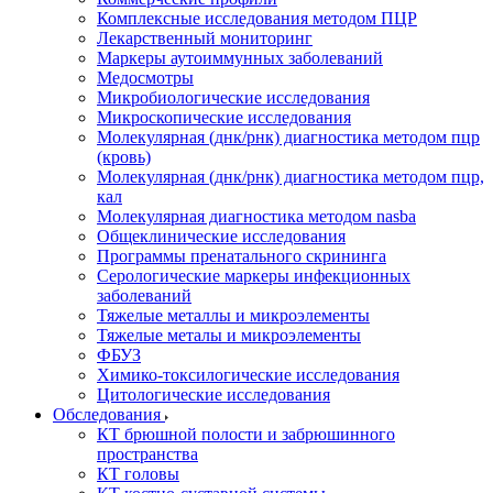
Комплексные исследования методом ПЦР
Лекарственный мониторинг
Маркеры аутоиммунных заболеваний
Медосмотры
Микробиологические исследования
Микроскопические исследования
Молекулярная (днк/рнк) диагностика методом пцр
(кровь)
Молекулярная (днк/рнк) диагностика методом пцр,
кал
Молекулярная диагностика методом nasba
Общеклинические исследования
Программы пренатального скрининга
Серологические маркеры инфекционных
заболеваний
Тяжелые металлы и микроэлементы
Тяжелые металы и микроэлементы
ФБУЗ
Химико-токсилогические исследования
Цитологические исследования
Обследования
КТ брюшной полости и забрюшинного
пространства
КТ головы