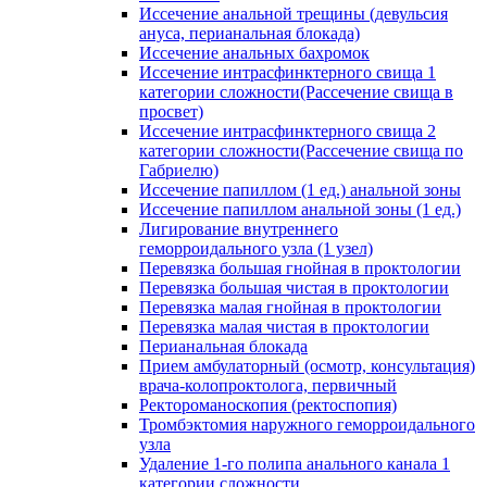
Иссечение анальной трещины (девульсия
ануса, перианальная блокада)
Иссечение анальных бахромок
Иссечение интрасфинктерного свища 1
категории сложности(Рассечение свища в
просвет)
Иссечение интрасфинктерного свища 2
категории сложности(Рассечение свища по
Габриелю)
Иссечение папиллом (1 ед.) анальной зоны
Иссечение папиллом анальной зоны (1 ед.)
Лигирование внутреннего
геморроидального узла (1 узел)
Перевязка большая гнойная в проктологии
Перевязка большая чистая в проктологии
Перевязка малая гнойная в проктологии
Перевязка малая чистая в проктологии
Перианальная блокада
Прием амбулаторный (осмотр, консультация)
врача-колопроктолога, первичный
Ректороманоскопия (ректоспопия)
Тромбэктомия наружного геморроидального
узла
Удаление 1-го полипа анального канала 1
категории сложности