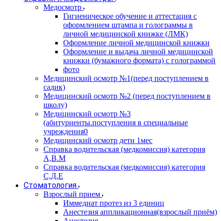
Медосмотр
Гигиеническое обучение и аттестация с
оформлением штампа и голограммы в
личной медицинской книжке (ЛМК)
Оформление личной медицинской книжки
Оформление и выдача личной медицинской
книжки (бумажного формата) с голограммой
фото
Медицинский осмотр №1(перед поступлением в
садик)
Медицинский осмотр №2 (перед поступлением в
школу)
Медицинский осмотр №3
(абитуриенты.поступления в специальные
учреждения0
Медицинский осмотр дети 1мес
Справка водительская (медкомиссия) категория
А,В.М
Справка водительская (медкомиссия) категория
С,Д,Е
Стоматология
Взрослый прием
Иммедиат протез из 3 единиц
Анестезия аппликационная(взрослый приём)
Анестезия