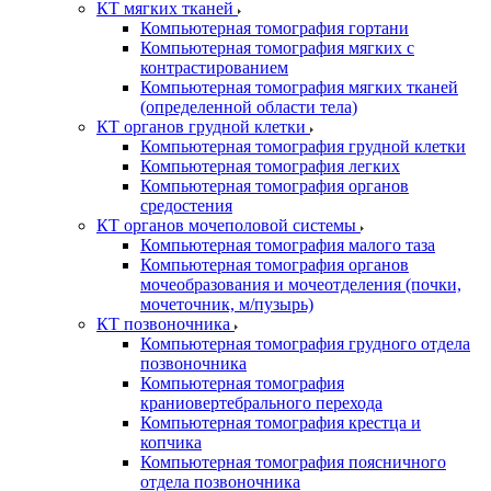
КТ мягких тканей
Компьютерная томография гортани
Компьютерная томография мягких с
контрастированием
Компьютерная томография мягких тканей
(определенной области тела)
КТ органов грудной клетки
Компьютерная томография грудной клетки
Компьютерная томография легких
Компьютерная томография органов
средостения
КТ органов мочеполовой системы
Компьютерная томография малого таза
Компьютерная томография органов
мочеобразования и мочеотделения (почки,
мочеточник, м/пузырь)
КТ позвоночника
Компьютерная томография грудного отдела
позвоночника
Компьютерная томография
краниовертебрального перехода
Компьютерная томография крестца и
копчика
Компьютерная томография поясничного
отдела позвоночника