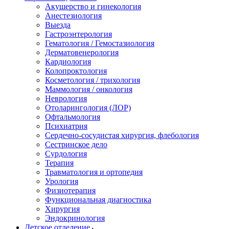
Акушерство и гинекология
Анестезиология
Выезда
Гастроэнтерология
Гематология / Гемостазиология
Дерматовенерология
Кардиология
Колопроктология
Косметология / трихология
Маммология / онкология
Неврология
Отоларингология (ЛОР)
Офтальмология
Психиатрия
Сердечно-сосудистая хирургия, флебология
Сестринское дело
Сурдология
Терапия
Травматология и ортопедия
Урология
Физиотерапия
Функциональная диагностика
Хирургия
Эндокринология
Детское отделение