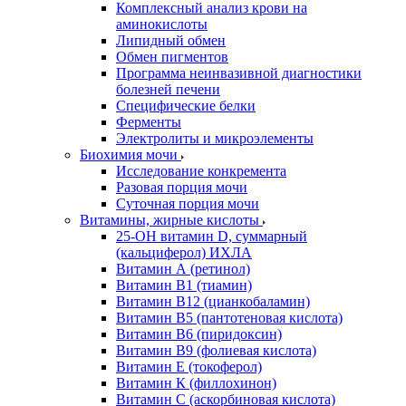
Комплексный анализ крови на
аминокислоты
Липидный обмен
Обмен пигментов
Программа неинвазивной диагностики
болезней печени
Специфические белки
Ферменты
Электролиты и микроэлементы
Биохимия мочи
Исследование конкремента
Разовая порция мочи
Суточная порция мочи
Витамины, жирные кислоты
25-OH витамин D, суммарный
(кальциферол) ИХЛА
Витамин А (ретинол)
Витамин В1 (тиамин)
Витамин В12 (цианкобаламин)
Витамин В5 (пантотеновая кислота)
Витамин В6 (пиридоксин)
Витамин В9 (фолиевая кислота)
Витамин Е (токоферол)
Витамин К (филлохинон)
Витамин С (аскорбиновая кислота)