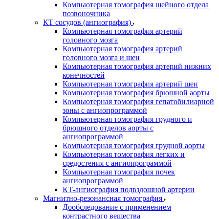
Компьютерная томография шейного отдела
позвоночника
КТ сосудов (ангиография)
Компьютерная томография артерий
головного мозга
Компьютерная томография артерий
головного мозга и шеи
Компьютерная томография артерий нижних
конечностей
Компьютерная томография артерий шеи
Компьютерная томография брюшной аорты
Компьютерная томография гепатобилиарной
зоны с ангиопрограммой
Компьютерная томография грудного и
брюшного отделов аорты с
ангиопрограммой
Компьютерная томография грудной аорты
Компьютерная томография легких и
средостения с ангиопрограммой
Компьютерная томография почек
ангиопрограммой
КТ-ангиография подвздошной артерии
Магнитно-резонансная томография
Дообследование с применением
контрастного вещества