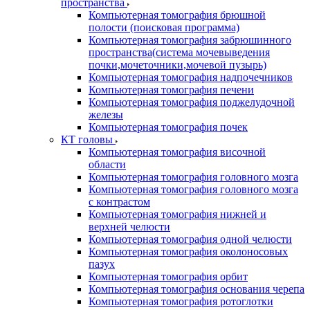
пространства
Компьютерная томография брюшной
полости (поисковая программа)
Компьютерная томография забрюшинного
пространства(система мочевыведения
почки,мочеточники,мочевой пузырь)
Компьютерная томография надпочечников
Компьютерная томография печени
Компьютерная томография поджелудочной
железы
Компьютерная томография почек
КТ головы
Компьютерная томография височной
области
Компьютерная томография головного мозга
Компьютерная томография головного мозга
с контрастом
Компьютерная томография нижней и
верхней челюсти
Компьютерная томография одной челюсти
Компьютерная томография околоносовых
пазух
Компьютерная томография орбит
Компьютерная томография основания черепа
Компьютерная томография ротоглотки