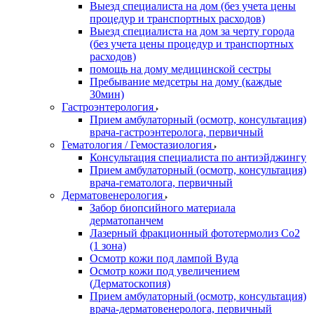
Выезд специалиста на дом (без учета цены
процедур и транспортных расходов)
Выезд специалиста на дом за черту города
(без учета цены процедур и транспортных
расходов)
помощь на дому медицинской сестры
Пребывание медсетры на дому (каждые
30мин)
Гастроэнтерология
Прием амбулаторный (осмотр, консультация)
врача-гастроэнтеролога, первичный
Гематология / Гемостазиология
Консультация специалиста по антиэйджингу
Прием амбулаторный (осмотр, консультация)
врача-гематолога, первичный
Дерматовенерология
Забор биопсийного материала
дерматопанчем
Лазерный фракционный фототермолиз Со2
(1 зона)
Осмотр кожи под лампой Вуда
Осмотр кожи под увеличением
(Дерматоскопия)
Прием амбулаторный (осмотр, консультация)
врача-дерматовенеролога, первичный