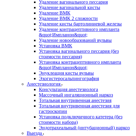
Удаление вагинального пессария
Удаление вагинальной кисты
Удаление ВМК
Удаление ВМК 2 сложности
Удаление кисты бартолиниевой железы
Удаление контрацептивного импланта
&quot;Импланон&quot;
Удаление новообразований вульвы
Установка ВМК
Установка вагинального пессария (без
стоимости пессария)
Установка контрацептивного импланта
&quot;Импланон&quot;
Энуклеация кисты вульвы
Эхогистеросальпингография
Анестезиология
Консультация анестезиолога
Массочный ингаляционный наркоз
Тотальная внутривенная анестезия
Тотальная внутривенная анестезия для
гастроскопии
Установка подключичного катетера (без
стоимости набора)
Эндотрахеальный (интубационный) наркоз
Выезда