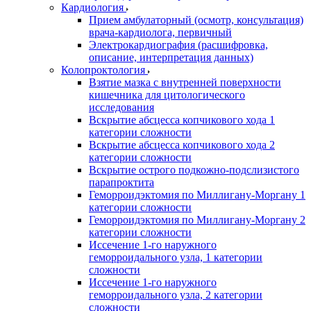
Кардиология
Прием амбулаторный (осмотр, консультация)
врача-кардиолога, первичный
Электрокардиография (расшифровка,
описание, интерпретация данных)
Колопроктология
Взятие мазка с внутренней поверхности
кишечника для цитологического
исследования
Вскрытие абсцесса копчикового хода 1
категории сложности
Вскрытие абсцесса копчикового хода 2
категории сложности
Вскрытие острого подкожно-подслизистого
парапроктита
Геморроидэктомия по Миллигану-Моргану 1
категории сложности
Геморроидэктомия по Миллигану-Моргану 2
категории сложности
Иссечение 1-го наружного
геморроидального узла, 1 категории
сложности
Иссечение 1-го наружного
геморроидального узла, 2 категории
сложности