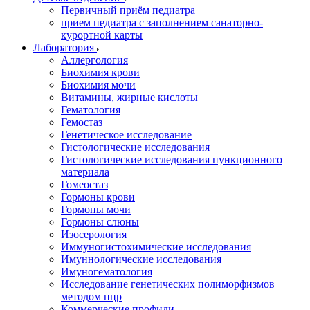
Первичный приём педиатра
прием педиатра с заполнением санаторно-
курортной карты
Лаборатория
Аллергология
Биохимия крови
Биохимия мочи
Витамины, жирные кислоты
Гематология
Гемостаз
Генетическое исследование
Гистологические исследования
Гистологические исследования пункционного
материала
Гомеостаз
Гормоны крови
Гормоны мочи
Гормоны слюны
Изосерология
Иммуногистохимические исследования
Имуннологические исследования
Имуногематология
Исследование генетических полиморфизмов
методом пцр
Коммерческие профили