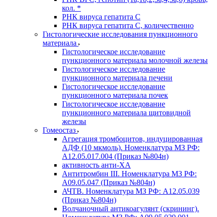
кол. *
РНК вируса гепатита C
РНК вируса гепатита C, количественно
Гистологические исследования пункционного
материала
Гистологическое исследование
пункционного материала молочной железы
Гистологическое исследование
пункционного материала печени
Гистологическое исследование
пункционного материала почек
Гистологическое исследование
пункционного материала щитовидной
железы
Гомеостаз
Агрегация тромбоцитов, индуцированная
АДФ (10 мкмоль). Номенклатура МЗ РФ:
A12.05.017.004 (Приказ №804н)
активность анти-ХА
Антитромбин III. Номенклатура МЗ РФ:
A09.05.047 (Приказ №804н)
АЧТВ. Номенклатура МЗ РФ: A12.05.039
(Приказ №804н)
Волчаночный антикоагулянт (скрининг).