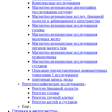
Комплексные исследования
Магнитно-резонансные ангиографии
(исследования сосудов)
Магнитно-резонансные исслед. брюшной
полости и забрюшинного пространства
Магнитно-резонансные исследования
головы
Магнитно-резонансные исследования
молочных желез
Магнитно-резонансные исследования
органов малого таза
Магнитно-резонансные исследования
позвоночника
Магнитно-резонансные исследования
суставов
Описание предоставленных компьютерных
томограмм 1 исследование
повторная запись диска
Рентгенографические исследования
Рентген брюшной полости
Рентген головы
Рентген грудной клетки
Рентген костей и суставов
Еще
Справки и медосмотры