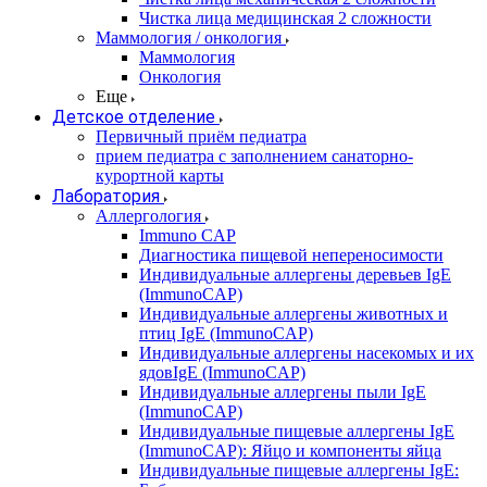
Чистка лица медицинская 2 сложности
Маммология / онкология
Маммология
Онкология
Еще
Детское отделение
Первичный приём педиатра
прием педиатра с заполнением санаторно-
курортной карты
Лаборатория
Аллергология
Immuno CAP
Диагностика пищевой непереносимости
Индивидуальные аллергены деревьев IgE
(ImmunoCAP)
Индивидуальные аллергены животных и
птиц IgE (ImmunoCAP)
Индивидуальные аллергены насекомых и их
ядовIgE (ImmunoCAP)
Индивидуальные аллергены пыли IgE
(ImmunoCAP)
Индивидуальные пищевые аллергены IgE
(ImmunoCAP): Яйцо и компоненты яйца
Индивидуальные пищевые аллергены IgE: