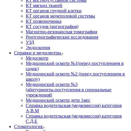
КТ костно-суставной системы
КТ мягких тканей
КТ органов грудной клетки
КТ органов мочеполовой системы
КТ позвоночника
КТ сосудов (ангиография)
Магнитно-резонансная томография
Рентгенографические исследования
УЗД
Эндоскопия
Справки и медосмотры
Медосмотр
Медицинский осмотр №1(перед поступлением в
садик)
Медицинский осмотр №2 (перед поступлением в
школу)
Медицинский осмотр №3
(абитуриенты.поступления в специальные
учреждения0
Медицинский осмотр дети 1мес
Справка водительская (медкомиссия) категория
А,В.М
Справка водительская (медкомиссия) категория
С,Д,Е
Стоматология