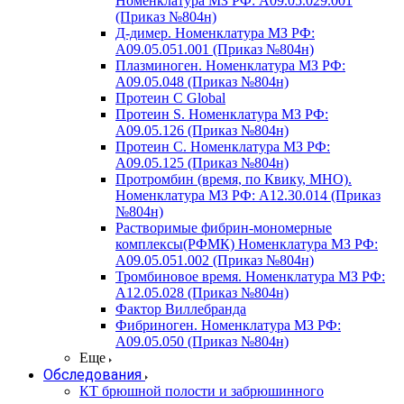
Номенклатура МЗ РФ: A09.05.029.001
(Приказ №804н)
Д-димер. Номенклатура МЗ РФ:
A09.05.051.001 (Приказ №804н)
Плазминоген. Номенклатура МЗ РФ:
A09.05.048 (Приказ №804н)
Протеин C Global
Протеин S. Номенклатура МЗ РФ:
A09.05.126 (Приказ №804н)
Протеин С. Номенклатура МЗ РФ:
A09.05.125 (Приказ №804н)
Протромбин (время, по Квику, МНО).
Номенклатура МЗ РФ: A12.30.014 (Приказ
№804н)
Растворимые фибрин-мономерные
комплексы(РФМК) Номенклатура МЗ РФ:
A09.05.051.002 (Приказ №804н)
Тромбиновое время. Номенклатура МЗ РФ:
A12.05.028 (Приказ №804н)
Фактор Виллебранда
Фибриноген. Номенклатура МЗ РФ:
A09.05.050 (Приказ №804н)
Еще
Обследования
КТ брюшной полости и забрюшинного