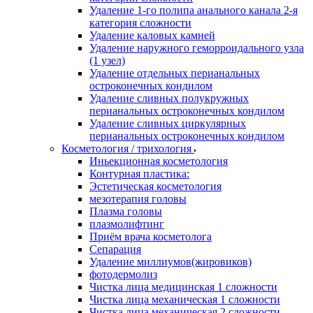
Удаление 1-го полипа анального канала 2-я
категория сложности
Удаление каловых камней
Удаление наружного геморроидального узла
(1 узел)
Удаление отдельных перианальных
остроконечных кондилом
Удаление сливных полукружных
перианальных остроконечных кондилом
Удаление сливных циркулярных
перианальных остроконечных кондилом
Косметология / трихология
Иньекционная косметология
Контурная пластика:
Эстетическая косметология
мезотерапия головы
Плазма головы
плазмолифтинг
Приём врача косметолога
Сепарация
Удаление миллиумов(жировиков)
фотодермолиз
Чистка лица медицинская 1 сложности
Чистка лица механическая 1 сложности
Чистка лица механическая 2 сложности