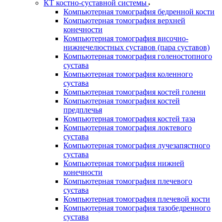
КТ костно-суставной системы
Компьютерная томография бедренной кости
Компьютерная томография верхней
конечности
Компьютерная томография височно-
нижнечелюстных суставов (пара суставов)
Компьютерная томография голеностопного
сустава
Компьютерная томография коленного
сустава
Компьютерная томография костей голени
Компьютерная томография костей
предплечья
Компьютерная томография костей таза
Компьютерная томография локтевого
сустава
Компьютерная томография лучезапястного
сустава
Компьютерная томография нижней
конечности
Компьютерная томография плечевого
сустава
Компьютерная томография плечевой кости
Компьютерная томография тазобедренного
сустава