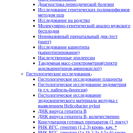
Диагностика периодической болезни
Исследование генетических полиморфизмов
методом пцр
Исследование на родство
Молекулярно-генетический анализ мужского
бесплодия
Неинвазивный пренатальный днк-тест
(нипт)
Исследование кариотипа
(кариотипирование)
Наследственные эпилепсии
Тандемная масс-спектрометрия(спектр
ацилкарнитинов,аминокислот)
Гистологические исследования
Гистологическое исследование плаценты
Гистологическое исследование эндометрия
(в т.ч. пайпель-биопсия)
Гистологическое исследование
эндоскопического материала желудка с
выявлением Helicobacter pylori
ДНК вируса гепатита B
ДНК вируса гепатита B, количественно
Консультация готовых препаратов (1 локус)
РНК ВГC, генотип (1,2,3) кровь, кач. *
РНК ВГC, генотип (1a,1b,2,3a,4,5a,6) кровь,