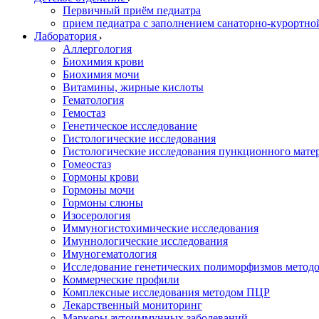
Первичный приём педиатра
прием педиатра с заполнением санаторно-курортно
Лаборатория
Аллергология
Биохимия крови
Биохимия мочи
Витамины, жирные кислоты
Гематология
Гемостаз
Генетическое исследование
Гистологические исследования
Гистологические исследования пункционного мате
Гомеостаз
Гормоны крови
Гормоны мочи
Гормоны слюны
Изосерология
Иммуногистохимические исследования
Имуннологические исследования
Имуногематология
Исследование генетических полиморфизмов метод
Коммерческие профили
Комплексные исследования методом ПЦР
Лекарственный мониторинг
Маркеры аутоиммунных заболеваний