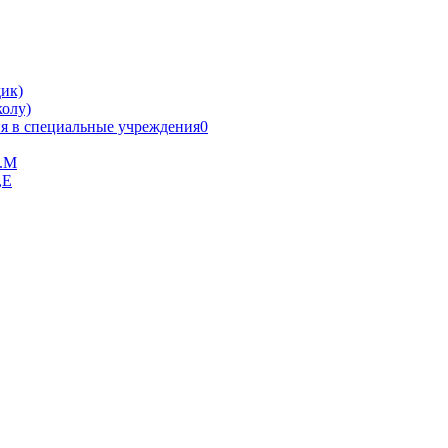
ик)
олу)
я в специальные учреждения0
В.М
,Е