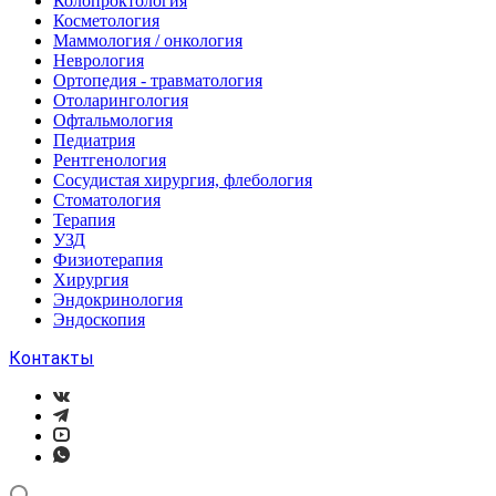
Колопроктология
Косметология
Маммология / онкология
Неврология
Ортопедия - травматология
Отоларингология
Офтальмология
Педиатрия
Рентгенология
Сосудистая хирургия, флебология
Стоматология
Терапия
УЗД
Физиотерапия
Хирургия
Эндокринология
Эндоскопия
Контакты