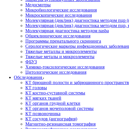
Медосмотры
Микробиологические исследования
Микроскопические исследования
Молекулярная (днк/рнк) диагностика методом пцр (
Молекулярная (днк/рнк) диагностика методом пцр, 
Молекулярная диагностика методом nasba
Общеклинические исследования
Программы пренатального скрининга
Серологические маркеры инфекционных заболеван
Тяжелые металлы и микроэлементы
Тяжелые металы и микроэлементы
ФБУЗ
Химико-токсилогические исследования
Цитологические исследования
Обследования
КТ брюшной полости и забрюшинного пространств
КТ головы
КТ костно-суставной системы
КТ мягких тканей
КТ органов грудной клетки
КТ органов мочеполовой системы
КТ позвоночника
КТ сосудов (ангиография)
Магнитно-резонансная томография