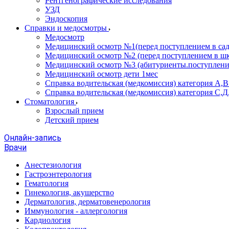
Рентгенографические исследования
УЗД
Эндоскопия
Справки и медосмотры
Медосмотр
Медицинский осмотр №1(перед поступлением в сад
Медицинский осмотр №2 (перед поступлением в шк
Медицинский осмотр №3 (абитуриенты.поступлени
Медицинский осмотр дети 1мес
Справка водительская (медкомиссия) категория А,
Справка водительская (медкомиссия) категория С,Д
Стоматология
Взрослый прием
Детский прием
Онлайн-запись
Врачи
Анестезиология
Гастроэнтерология
Гематология
Гинекология, акушерство
Дерматология, дерматовенерология
Иммунология - аллергология
Кардиология