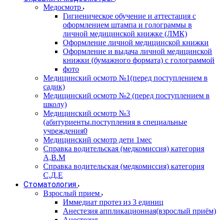
Медосмотр
Гигиеническое обучение и аттестация с
оформлением штампа и голограммы в
личной медицинской книжке (ЛМК)
Оформление личной медицинской книжки
Оформление и выдача личной медицинской
книжки (бумажного формата) с голограммой
фото
Медицинский осмотр №1(перед поступлением в
садик)
Медицинский осмотр №2 (перед поступлением в
школу)
Медицинский осмотр №3
(абитуриенты.поступления в специальные
учреждения0
Медицинский осмотр дети 1мес
Справка водительская (медкомиссия) категория
А,В.М
Справка водительская (медкомиссия) категория
С,Д,Е
Стоматология
Взрослый прием
Иммедиат протез из 3 единиц
Анестезия аппликационная(взрослый приём)
Анестезия