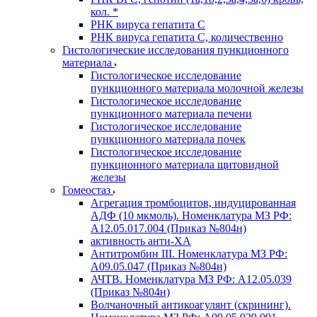
кол. *
РНК вируса гепатита C
РНК вируса гепатита C, количественно
Гистологические исследования пункционного
материала
Гистологическое исследование
пункционного материала молочной железы
Гистологическое исследование
пункционного материала печени
Гистологическое исследование
пункционного материала почек
Гистологическое исследование
пункционного материала щитовидной
железы
Гомеостаз
Агрегация тромбоцитов, индуцированная
АДФ (10 мкмоль). Номенклатура МЗ РФ:
A12.05.017.004 (Приказ №804н)
активность анти-ХА
Антитромбин III. Номенклатура МЗ РФ:
A09.05.047 (Приказ №804н)
АЧТВ. Номенклатура МЗ РФ: A12.05.039
(Приказ №804н)
Волчаночный антикоагулянт (скрининг).