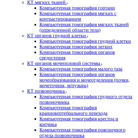
КТ мягких тканей
Компьютерная томография гортани
Компьютерная томография мягких с
контрастированием
Компьютерная томография мягких тканей
(определенной области тела)
КТ органов грудной клетки
Компьютерная томография грудной клетки
Компьютерная томография легких
Компьютерная томография органов
средостения
КТ органов мочеполовой системы
Компьютерная томография малого таза
Компьютерная томография органов
мочеобразования и мочеотделения (почки,
мочеточник, м/пузырь)
КТ позвоночника
Компьютерная томография грудного отдела
позвоночника
Компьютерная томография
краниовертебрального перехода
Компьютерная томография крестца и
копчика
Компьютерная томография поясничного
отдела позвоночника