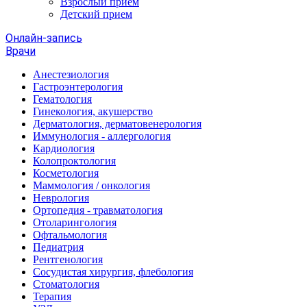
Взрослый прием
Детский прием
Онлайн-запись
Врачи
Анестезиология
Гастроэнтерология
Гематология
Гинекология, акушерство
Дерматология, дерматовенерология
Иммунология - аллергология
Кардиология
Колопроктология
Косметология
Маммология / онкология
Неврология
Ортопедия - травматология
Отоларингология
Офтальмология
Педиатрия
Рентгенология
Сосудистая хирургия, флебология
Стоматология
Терапия