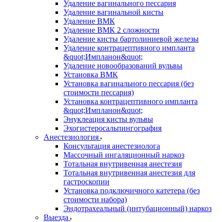
Удаление вагинального пессария
Удаление вагинальной кисты
Удаление ВМК
Удаление ВМК 2 сложности
Удаление кисты бартолиниевой железы
Удаление контрацептивного импланта
&quot;Импланон&quot;
Удаление новообразований вульвы
Установка ВМК
Установка вагинального пессария (без
стоимости пессария)
Установка контрацептивного импланта
&quot;Импланон&quot;
Энуклеация кисты вульвы
Эхогистеросальпингография
Анестезиология
Консультация анестезиолога
Массочный ингаляционный наркоз
Тотальная внутривенная анестезия
Тотальная внутривенная анестезия для
гастроскопии
Установка подключичного катетера (без
стоимости набора)
Эндотрахеальный (интубационный) наркоз
Выезда