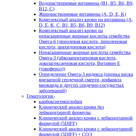
Водорастворимые витамины (B1, B5, B6, В9,
В12, С)
Жирорастворимые витамины (A, D, E, K)
Комплексный анализ крови на витамины (A,
D, E, K, C, B1, B5, B6, В9, B12)
Комплексный анализ крови на
ненасыщенные жирные кислоты семейства
Омега-6 (линолевая кислота, линоленовая
кислота, арахидоновая кислота)
Ненасыщенные жирные кислоты семейства
Омега-3 (эйкозапентаеновая кислота,
докозагексаеновая кислота, Витамин E
(токоферол))
Определение Омега-3 индекса (оценка риска
внезапной сердечной смерти, инфаркта
миокарда и других сердечно-сосудистых
заболеваний)
Гематология
карбоксигемоглобин
Клинический анализ крови без
лейкоцитарной формулы
Клинический анализ крови с лейкоцитарной
формулой (5DIFF)
Клинический анализ крови с лейкоцитарной
формулой (5DIFF) + СОЭ