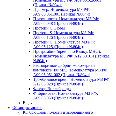
Номенклатура МЗ РФ: A09.05.029.001
(Приказ №804н)
Д-димер. Номенклатура МЗ РФ:
A09.05.051.001 (Приказ №804н)
Плазминоген. Номенклатура МЗ РФ:
A09.05.048 (Приказ №804н)
Протеин C Global
Протеин S. Номенклатура МЗ РФ:
A09.05.126 (Приказ №804н)
Протеин С. Номенклатура МЗ РФ:
A09.05.125 (Приказ №804н)
Протромбин (время, по Квику, МНО).
Номенклатура МЗ РФ: A12.30.014 (Приказ
№804н)
Растворимые фибрин-мономерные
комплексы(РФМК) Номенклатура МЗ РФ:
A09.05.051.002 (Приказ №804н)
Тромбиновое время. Номенклатура МЗ РФ:
A12.05.028 (Приказ №804н)
Фактор Виллебранда
Фибриноген. Номенклатура МЗ РФ:
A09.05.050 (Приказ №804н)
Еще
Обследования
КТ брюшной полости и забрюшинного