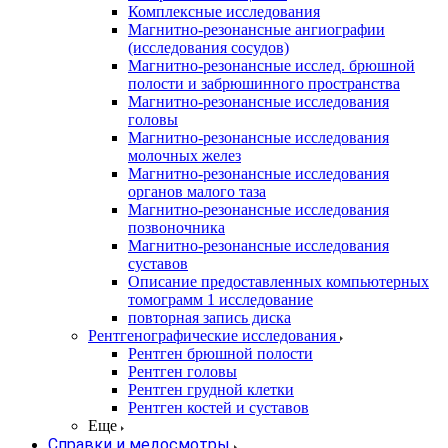
Комплексные исследования
Магнитно-резонансные ангиографии
(исследования сосудов)
Магнитно-резонансные исслед. брюшной
полости и забрюшинного пространства
Магнитно-резонансные исследования
головы
Магнитно-резонансные исследования
молочных желез
Магнитно-резонансные исследования
органов малого таза
Магнитно-резонансные исследования
позвоночника
Магнитно-резонансные исследования
суставов
Описание предоставленных компьютерных
томограмм 1 исследование
повторная запись диска
Рентгенографические исследования
Рентген брюшной полости
Рентген головы
Рентген грудной клетки
Рентген костей и суставов
Еще
Справки и медосмотры