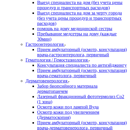
Выезд специалиста на дом (без учета цены
процедур и транспортных расходов)
Выезд специалиста на дом за черту города
(без учета цены процедур и транспортных
расходов)
помощь на дому медицинской сестры
Пребывание медсетры на дому (каждые
30мин)
Гастроэнтерология
Прием амбулаторный (осмотр, консультация)
врача-гастроэнтеролога, первичный
Гематология / Гемостазиология
Консультация специалиста по антиэйджингу
Прием амбулаторный (осмотр, консультация)
врача-гематолога, первичный
Дерматовенерология
Забор биопсийного материала
дерматопанчем
Лазерный фракционный фототермолиз Со2
(1 зона)
Осмотр кожи под лампой Вуда
Осмотр кожи под увеличением
(Дерматоскопия)
Прием амбулаторный (осмотр, консультация)
врача-дерматовенеролога, первичный