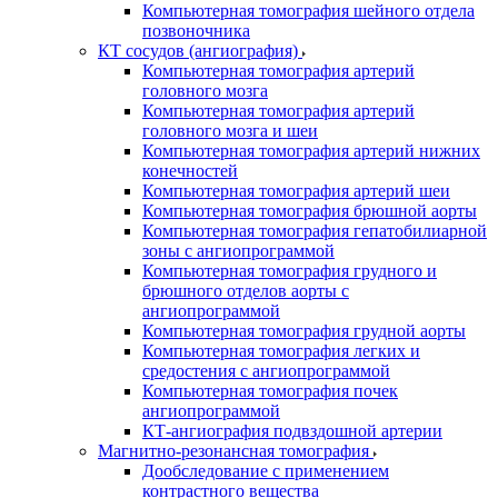
Компьютерная томография шейного отдела
позвоночника
КТ сосудов (ангиография)
Компьютерная томография артерий
головного мозга
Компьютерная томография артерий
головного мозга и шеи
Компьютерная томография артерий нижних
конечностей
Компьютерная томография артерий шеи
Компьютерная томография брюшной аорты
Компьютерная томография гепатобилиарной
зоны с ангиопрограммой
Компьютерная томография грудного и
брюшного отделов аорты с
ангиопрограммой
Компьютерная томография грудной аорты
Компьютерная томография легких и
средостения с ангиопрограммой
Компьютерная томография почек
ангиопрограммой
КТ-ангиография подвздошной артерии
Магнитно-резонансная томография
Дообследование с применением
контрастного вещества