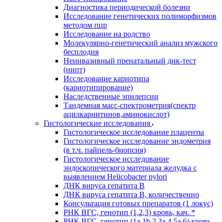
Диагностика периодической болезни
Исследование генетических полиморфизмов
методом пцр
Исследование на родство
Молекулярно-генетический анализ мужского
бесплодия
Неинвазивный пренатальный днк-тест
(нипт)
Исследование кариотипа
(кариотипирование)
Наследственные эпилепсии
Тандемная масс-спектрометрия(спектр
ацилкарнитинов,аминокислот)
Гистологические исследования
Гистологическое исследование плаценты
Гистологическое исследование эндометрия
(в т.ч. пайпель-биопсия)
Гистологическое исследование
эндоскопического материала желудка с
выявлением Helicobacter pylori
ДНК вируса гепатита B
ДНК вируса гепатита B, количественно
Консультация готовых препаратов (1 локус)
РНК ВГC, генотип (1,2,3) кровь, кач. *
РНК ВГC, генотип (1a,1b,2,3a,4,5a,6) кровь,