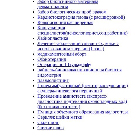
Забор биопсийного материала
дерматопанчем
Забор биологических проб врачом
Кардиотокография плода (с расшифровкой)
Кольпоскопия расширенная
Консультация
специалистов(психолог,юрист,соц.работник)
Лабиопластика
Лечение заболеваний слизистых, кожи с
использованием энергии (1 зона)
медикаментозный аборт
Озонотерапия
Операция по Штурмдорфу
пайпель-биопсия/аспирационная биопсия
эндометрия
плазмолифтинг
Прием амбулаторный (осмотр, консультация)
акушера-гинеколога первичный
Проведение амниотеста (экспресс-
диагностика подтекания околоплодных вод)
(без стоимости теста)
Пункция объемного образования малого таза
Серкляж шейки матки
Скретчинг
Снятие швов