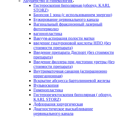
Акушерство и гинекология
Гистероскопия биполярная (оборуд. KARL
STORZ)
Биопсия 1 зона (с использованием энергии)
Бужирование цервикального канала
Вагинальный фракционный лазерный
фототермолиз
вагинопластика
Вакуум-аспирация полости матки
введение гиалуроновой кислоты НПО (без
стоимости препарата)
Введение препарата Диспорт (без стоимости
препарата)
Введение филлера при дистопии уретры (без
стоимости препарата)
Внутриматочная санация (аспирационно
ирригационная)
Вскрытие абсцесса бартолиниевой железы
Вульвоскопия
Гименопластика
Гистерорезектоскопия биполярная ( оборуд.
KARL STORZ)
Дефлорация хирургическая
Диагностическое выскабливание
цервикального канала