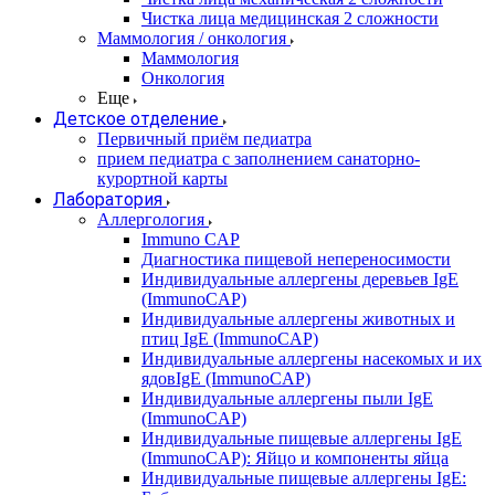
Чистка лица медицинская 2 сложности
Маммология / онкология
Маммология
Онкология
Еще
Детское отделение
Первичный приём педиатра
прием педиатра с заполнением санаторно-
курортной карты
Лаборатория
Аллергология
Immuno CAP
Диагностика пищевой непереносимости
Индивидуальные аллергены деревьев IgE
(ImmunoCAP)
Индивидуальные аллергены животных и
птиц IgE (ImmunoCAP)
Индивидуальные аллергены насекомых и их
ядовIgE (ImmunoCAP)
Индивидуальные аллергены пыли IgE
(ImmunoCAP)
Индивидуальные пищевые аллергены IgE
(ImmunoCAP): Яйцо и компоненты яйца
Индивидуальные пищевые аллергены IgE: