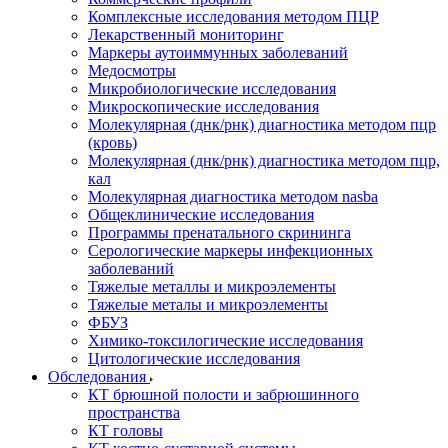
Комплексные исследования методом ПЦР
Лекарственный мониторинг
Маркеры аутоиммунных заболеваний
Медосмотры
Микробиологические исследования
Микроскопические исследования
Молекулярная (днк/рнк) диагностика методом пцр
(кровь)
Молекулярная (днк/рнк) диагностика методом пцр,
кал
Молекулярная диагностика методом nasba
Общеклинические исследования
Программы пренатального скрининга
Серологические маркеры инфекционных
заболеваний
Тяжелые металлы и микроэлементы
Тяжелые металы и микроэлементы
ФБУЗ
Химико-токсилогические исследования
Цитологические исследования
Обследования
КТ брюшной полости и забрюшинного
пространства
КТ головы