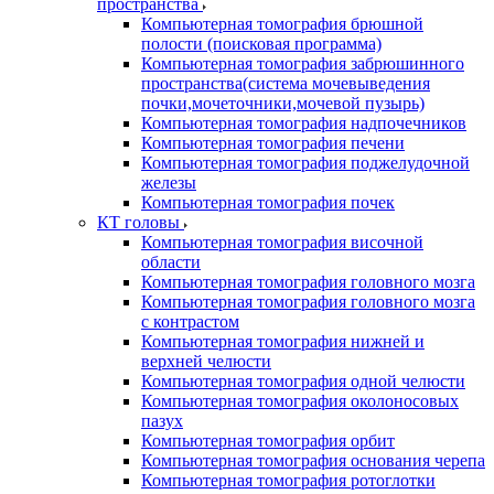
пространства
Компьютерная томография брюшной
полости (поисковая программа)
Компьютерная томография забрюшинного
пространства(система мочевыведения
почки,мочеточники,мочевой пузырь)
Компьютерная томография надпочечников
Компьютерная томография печени
Компьютерная томография поджелудочной
железы
Компьютерная томография почек
КТ головы
Компьютерная томография височной
области
Компьютерная томография головного мозга
Компьютерная томография головного мозга
с контрастом
Компьютерная томография нижней и
верхней челюсти
Компьютерная томография одной челюсти
Компьютерная томография околоносовых
пазух
Компьютерная томография орбит
Компьютерная томография основания черепа
Компьютерная томография ротоглотки