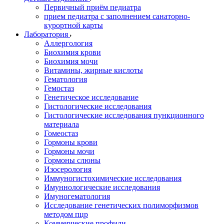
Первичный приём педиатра
прием педиатра с заполнением санаторно-
курортной карты
Лаборатория
Аллергология
Биохимия крови
Биохимия мочи
Витамины, жирные кислоты
Гематология
Гемостаз
Генетическое исследование
Гистологические исследования
Гистологические исследования пункционного
материала
Гомеостаз
Гормоны крови
Гормоны мочи
Гормоны слюны
Изосерология
Иммуногистохимические исследования
Имуннологические исследования
Имуногематология
Исследование генетических полиморфизмов
методом пцр
Коммерческие профили