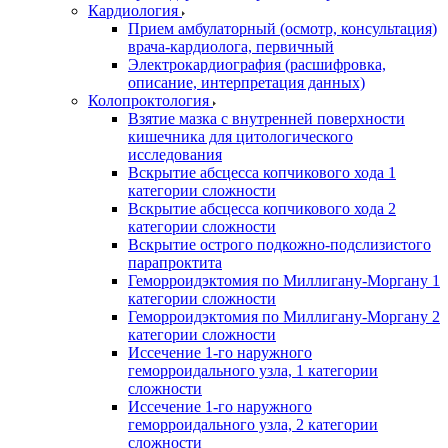
Кардиология
Прием амбулаторный (осмотр, консультация)
врача-кардиолога, первичный
Электрокардиография (расшифровка,
описание, интерпретация данных)
Колопроктология
Взятие мазка с внутренней поверхности
кишечника для цитологического
исследования
Вскрытие абсцесса копчикового хода 1
категории сложности
Вскрытие абсцесса копчикового хода 2
категории сложности
Вскрытие острого подкожно-подслизистого
парапроктита
Геморроидэктомия по Миллигану-Моргану 1
категории сложности
Геморроидэктомия по Миллигану-Моргану 2
категории сложности
Иссечение 1-го наружного
геморроидального узла, 1 категории
сложности
Иссечение 1-го наружного
геморроидального узла, 2 категории
сложности