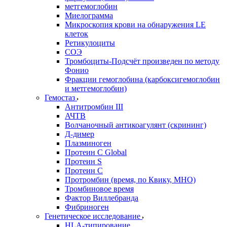
метгемоглобин
Миелограмма
Микроскопия крови на обнаружения LE
клеток
Ретикулоциты
СОЭ
Тромбоциты-Подсчёт произведен по методу
Фонио
Фракции гемоглобина (карбоксигемоглобин
и метгемоглобин)
Гемостаз
Антитромбин III
АЧТВ
Волчаночный антикоагулянт (скрининг)
Д-димер
Плазминоген
Протеин C Global
Протеин S
Протеин С
Протромбин (время, по Квику, МНО)
Тромбиновое время
Фактор Виллебранда
Фибриноген
Генетическое исследование
HLA-типирование