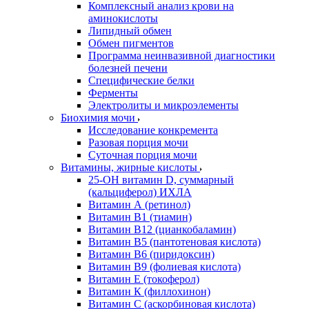
Комплексный анализ крови на
аминокислоты
Липидный обмен
Обмен пигментов
Программа неинвазивной диагностики
болезней печени
Специфические белки
Ферменты
Электролиты и микроэлементы
Биохимия мочи
Исследование конкремента
Разовая порция мочи
Суточная порция мочи
Витамины, жирные кислоты
25-OH витамин D, суммарный
(кальциферол) ИХЛА
Витамин А (ретинол)
Витамин В1 (тиамин)
Витамин В12 (цианкобаламин)
Витамин В5 (пантотеновая кислота)
Витамин В6 (пиридоксин)
Витамин В9 (фолиевая кислота)
Витамин Е (токоферол)
Витамин К (филлохинон)
Витамин С (аскорбиновая кислота)