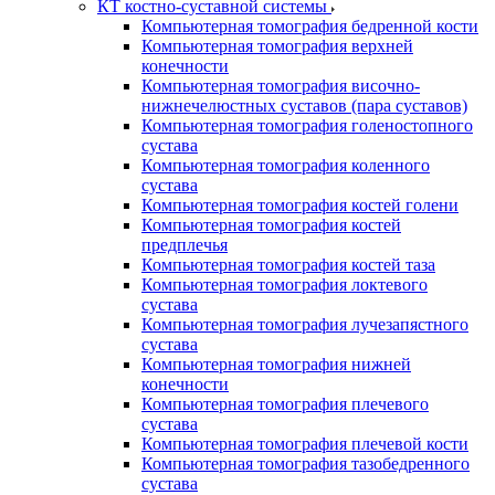
КТ костно-суставной системы
Компьютерная томография бедренной кости
Компьютерная томография верхней
конечности
Компьютерная томография височно-
нижнечелюстных суставов (пара суставов)
Компьютерная томография голеностопного
сустава
Компьютерная томография коленного
сустава
Компьютерная томография костей голени
Компьютерная томография костей
предплечья
Компьютерная томография костей таза
Компьютерная томография локтевого
сустава
Компьютерная томография лучезапястного
сустава
Компьютерная томография нижней
конечности
Компьютерная томография плечевого
сустава
Компьютерная томография плечевой кости
Компьютерная томография тазобедренного
сустава