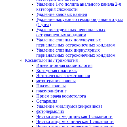
Удаление 1-го полипа анального канала 2-я
категория сложности
Удаление каловых камней
Удаление наружного геморроидального узла
(1 узел)
Удаление отдельных перианальных
остроконечных кондилом
Удаление сливных полукружных
перианальных остроконечных кондилом
Удаление сливных циркулярных
перианальных остроконечных кондилом
Косметология / трихология
Иньекционная косметология
Контурная пластика:
Эстетическая косметология
мезотерапия головы
Плазма головы
плазмолифтинг
Приём врача косметолога
Сепарация
Удаление миллиумов(жировиков)
фотодермолиз
Чистка лица медицинская 1 сложности
Чистка лица механическая 1 сложности
Чистка лица механическая 2 сложности