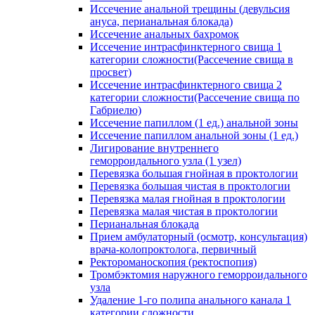
Иссечение анальной трещины (девульсия
ануса, перианальная блокада)
Иссечение анальных бахромок
Иссечение интрасфинктерного свища 1
категории сложности(Рассечение свища в
просвет)
Иссечение интрасфинктерного свища 2
категории сложности(Рассечение свища по
Габриелю)
Иссечение папиллом (1 ед.) анальной зоны
Иссечение папиллом анальной зоны (1 ед.)
Лигирование внутреннего
геморроидального узла (1 узел)
Перевязка большая гнойная в проктологии
Перевязка большая чистая в проктологии
Перевязка малая гнойная в проктологии
Перевязка малая чистая в проктологии
Перианальная блокада
Прием амбулаторный (осмотр, консультация)
врача-колопроктолога, первичный
Ректороманоскопия (ректоспопия)
Тромбэктомия наружного геморроидального
узла
Удаление 1-го полипа анального канала 1
категории сложности