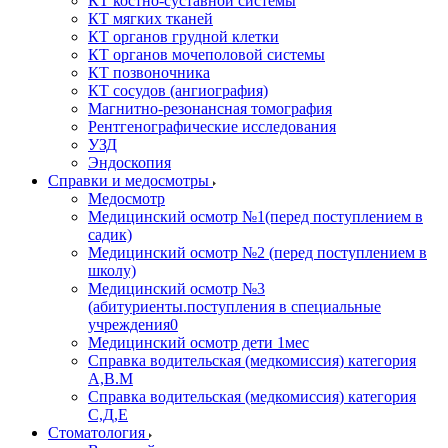
КТ костно-суставной системы
КТ мягких тканей
КТ органов грудной клетки
КТ органов мочеполовой системы
КТ позвоночника
КТ сосудов (ангиография)
Магнитно-резонансная томография
Рентгенографические исследования
УЗД
Эндоскопия
Справки и медосмотры
Медосмотр
Медицинский осмотр №1(перед поступлением в
садик)
Медицинский осмотр №2 (перед поступлением в
школу)
Медицинский осмотр №3
(абитуриенты.поступления в специальные
учреждения0
Медицинский осмотр дети 1мес
Справка водительская (медкомиссия) категория
А,В.М
Справка водительская (медкомиссия) категория
С,Д,Е
Стоматология