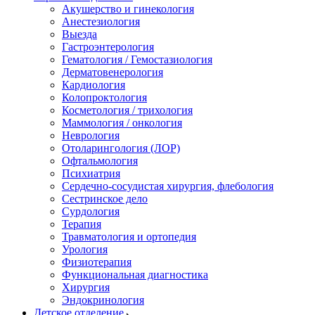
Акушерство и гинекология
Анестезиология
Выезда
Гастроэнтерология
Гематология / Гемостазиология
Дерматовенерология
Кардиология
Колопроктология
Косметология / трихология
Маммология / онкология
Неврология
Отоларингология (ЛОР)
Офтальмология
Психиатрия
Сердечно-сосудистая хирургия, флебология
Сестринское дело
Сурдология
Терапия
Травматология и ортопедия
Урология
Физиотерапия
Функциональная диагностика
Хирургия
Эндокринология
Детское отделение