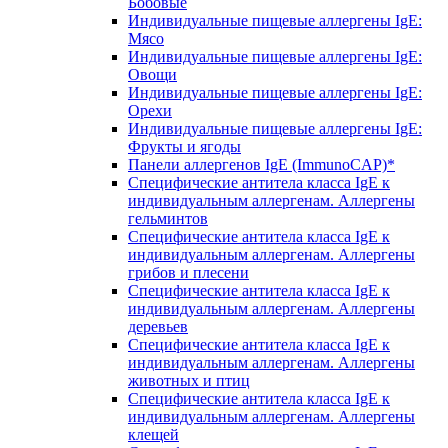
Бобовые
Индивидуальные пищевые аллергены IgE:
Мясо
Индивидуальные пищевые аллергены IgE:
Овощи
Индивидуальные пищевые аллергены IgE:
Орехи
Индивидуальные пищевые аллергены IgE:
Фрукты и ягоды
Панели аллергенов IgE (ImmunoCAP)*
Специфические антитела класса IgE к
индивидуальным аллергенам. Аллергены
гельминтов
Специфические антитела класса IgE к
индивидуальным аллергенам. Аллергены
грибов и плесени
Специфические антитела класса IgE к
индивидуальным аллергенам. Аллергены
деревьев
Специфические антитела класса IgE к
индивидуальным аллергенам. Аллергены
животных и птиц
Специфические антитела класса IgE к
индивидуальным аллергенам. Аллергены
клещей