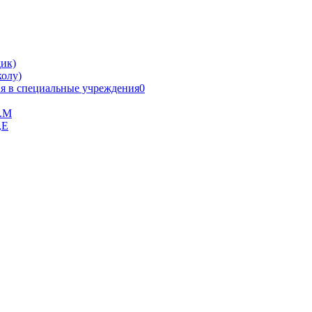
ик)
олу)
я в специальные учреждения0
В.М
,Е