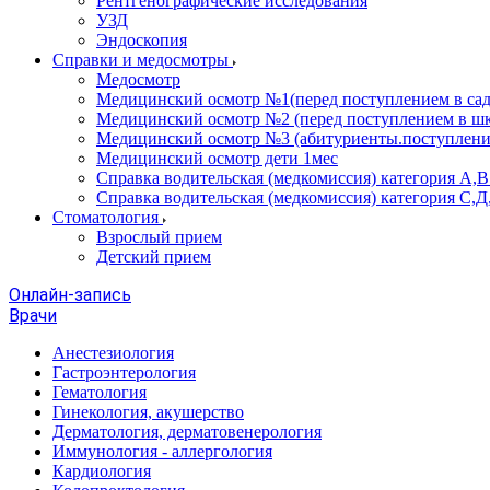
Рентгенографические исследования
УЗД
Эндоскопия
Справки и медосмотры
Медосмотр
Медицинский осмотр №1(перед поступлением в сад
Медицинский осмотр №2 (перед поступлением в шк
Медицинский осмотр №3 (абитуриенты.поступлени
Медицинский осмотр дети 1мес
Справка водительская (медкомиссия) категория А,
Справка водительская (медкомиссия) категория С,Д
Стоматология
Взрослый прием
Детский прием
Онлайн-запись
Врачи
Анестезиология
Гастроэнтерология
Гематология
Гинекология, акушерство
Дерматология, дерматовенерология
Иммунология - аллергология
Кардиология