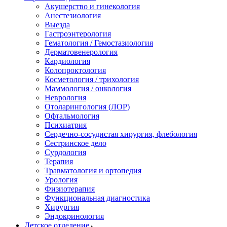
Акушерство и гинекология
Анестезиология
Выезда
Гастроэнтерология
Гематология / Гемостазиология
Дерматовенерология
Кардиология
Колопроктология
Косметология / трихология
Маммология / онкология
Неврология
Отоларингология (ЛОР)
Офтальмология
Психиатрия
Сердечно-сосудистая хирургия, флебология
Сестринское дело
Сурдология
Терапия
Травматология и ортопедия
Урология
Физиотерапия
Функциональная диагностика
Хирургия
Эндокринология
Детское отделение