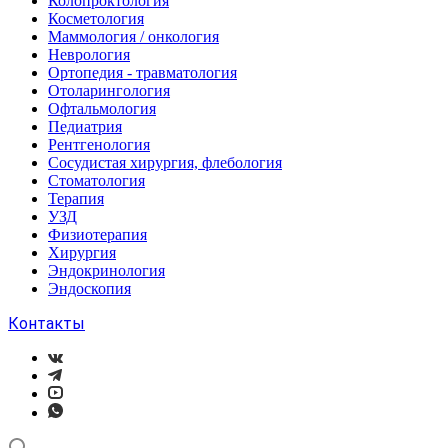
Колопроктология
Косметология
Маммология / онкология
Неврология
Ортопедия - травматология
Отоларингология
Офтальмология
Педиатрия
Рентгенология
Сосудистая хирургия, флебология
Стоматология
Терапия
УЗД
Физиотерапия
Хирургия
Эндокринология
Эндоскопия
Контакты