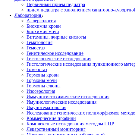
Первичный приём педиатра
прием педиатра с заполнением санаторно-курортно
Лаборатория
Аллергология
Биохимия крови
Биохимия мочи
Витамины, жирные кислоты
Гематология
Гемостаз
Генетическое исследование
Гистологические исследования
Гистологические исследования пункционного мате
Гомеостаз
Гормоны крови
Гормоны мочи
Гормоны слюны
Изосерология
Иммуногистохимические исследования
Имуннологические исследования
Имуногематология
Исследование генетических полиморфизмов метод
Коммерческие профили
Комплексные исследования методом ПЦР
Лекарственный мониторинг
Маркеры аутоиммунных заболеваний