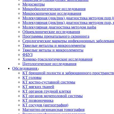
Медосмотры
Микробиологические исследования
Микроскопические исследования
Молекулярная (днк/рнк) диагностика методом пцр (
Молекулярная (днк/рнк) диагностика методом пцр, 
Молекулярная диагностика методом nasba
Общеклинические исследования
Программы пренатального скрининга
Серологические маркеры инфекционных заболеван
Тяжелые металлы и микроэлементы
Тяжелые металы и микроэлементы
ФБУЗ
Химико-токсилогические исследования
Цитологические исследования
Обследования
КТ брюшной полости и забрюшинного пространств
КТ головы
КТ костно-суставной системы
КТ мягких тканей
КТ органов грудной клетки
КТ органов мочеполовой системы
КТ позвоночника
КТ сосудов (ангиография)
Магнитно-резонансная томография