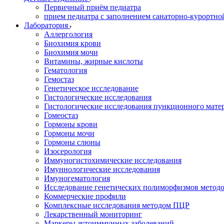
Первичный приём педиатра
прием педиатра с заполнением санаторно-курортно
Лаборатория
Аллергология
Биохимия крови
Биохимия мочи
Витамины, жирные кислоты
Гематология
Гемостаз
Генетическое исследование
Гистологические исследования
Гистологические исследования пункционного мате
Гомеостаз
Гормоны крови
Гормоны мочи
Гормоны слюны
Изосерология
Иммуногистохимические исследования
Имуннологические исследования
Имуногематология
Исследование генетических полиморфизмов метод
Коммерческие профили
Комплексные исследования методом ПЦР
Лекарственный мониторинг
Маркеры аутоиммунных заболеваний