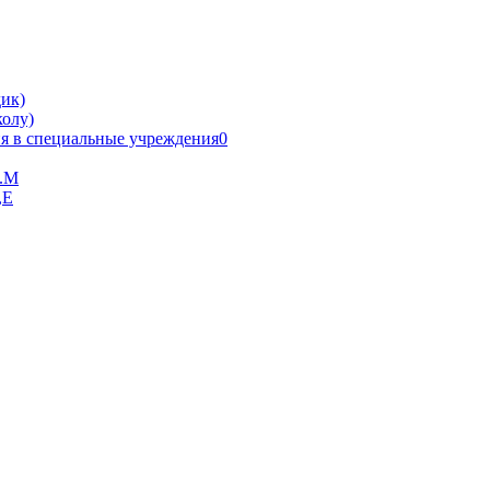
ик)
олу)
я в специальные учреждения0
В.М
,Е