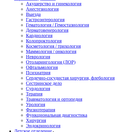
Акушерство и гинекология
Анестезиология
Выезда
Гастроэнтерология
Гематология / Гемостазиология
Дерматовенерология
Кардиология
Колопроктология
Косметология / трихология
Маммология / онкология
Неврология
Отоларингология (ЛОР)
Офтальмология
Психиатрия
Сердечно-сосудистая хирургия, флебология
Сестринское дело
Сурдология
Терапия
Травматология и ортопедия
Урология
Физиотерапия
Функциональная диагностика
Хирургия
Эндокринология
Детское отделение