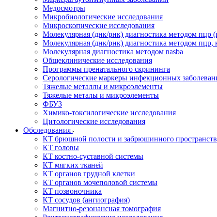
Медосмотры
Микробиологические исследования
Микроскопические исследования
Молекулярная (днк/рнк) диагностика методом пцр (
Молекулярная (днк/рнк) диагностика методом пцр, 
Молекулярная диагностика методом nasba
Общеклинические исследования
Программы пренатального скрининга
Серологические маркеры инфекционных заболеван
Тяжелые металлы и микроэлементы
Тяжелые металы и микроэлементы
ФБУЗ
Химико-токсилогические исследования
Цитологические исследования
Обследования
КТ брюшной полости и забрюшинного пространств
КТ головы
КТ костно-суставной системы
КТ мягких тканей
КТ органов грудной клетки
КТ органов мочеполовой системы
КТ позвоночника
КТ сосудов (ангиография)
Магнитно-резонансная томография