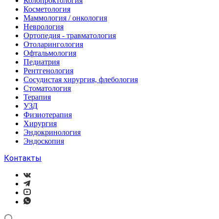
Колопроктология
Косметология
Маммология / онкология
Неврология
Ортопедия - травматология
Отоларингология
Офтальмология
Педиатрия
Рентгенология
Сосудистая хирургия, флебология
Стоматология
Терапия
УЗД
Физиотерапия
Хирургия
Эндокринология
Эндоскопия
Контакты