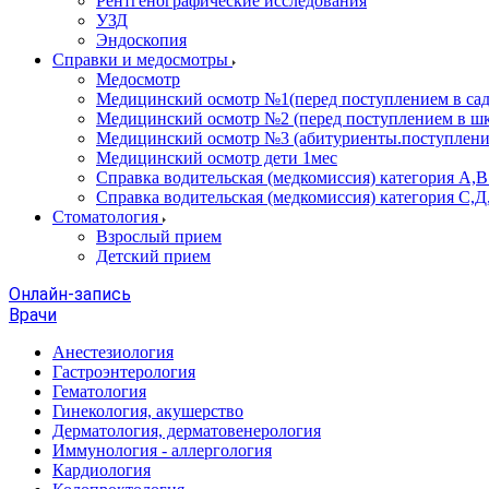
Рентгенографические исследования
УЗД
Эндоскопия
Справки и медосмотры
Медосмотр
Медицинский осмотр №1(перед поступлением в сад
Медицинский осмотр №2 (перед поступлением в шк
Медицинский осмотр №3 (абитуриенты.поступлени
Медицинский осмотр дети 1мес
Справка водительская (медкомиссия) категория А,
Справка водительская (медкомиссия) категория С,Д
Стоматология
Взрослый прием
Детский прием
Онлайн-запись
Врачи
Анестезиология
Гастроэнтерология
Гематология
Гинекология, акушерство
Дерматология, дерматовенерология
Иммунология - аллергология
Кардиология