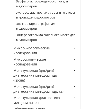
Эзофагогастродуоденоскопия для
медосмотров
экспресс-диагностика уровня глюкозы
в крови для медосмотров
Электрокардиография для
медосмотров
Энцефалограмма головного мозга для
медосмотров
Микробиологические
исследования
Микроскопические
исследования
Молекулярная (днк/рнк)
диагностика методом пцр
(кровь)
Молекулярная (днк/рнк)
диагностика методом пцр, кал
Молекулярная диагностика
методом nasba
Общеклинические