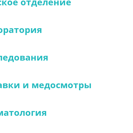
ское отделение
оратория
ледования
авки и медосмотры
матология