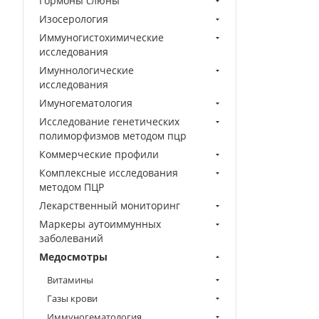
Гормоны слюны
Изосерология
Иммуногистохимические
исследования
Имуннологические
исследования
Имуногематология
Исследование генетических
полиморфизмов методом пцр
Коммерческие профили
Комплексные исследования
методом ПЦР
Лекарственный мониторинг
Маркеры аутоиммунных
заболеваний
Медосмотры
Витамины
Газы крови
Иммуногематология