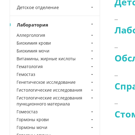
Дет
Детское отделение
Лаборатория
Лаб
Аллергология
Биохимия крови
Биохимия мочи
Обс
Витамины, жирные кислоты
Гематология
Гемостаз
Генетическое исследование
Спр
Гистологические исследования
Гистологические исследования
пункционного материала
Сто
Гомеостаз
Гормоны крови
Гормоны мочи