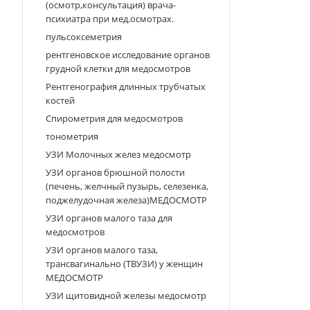
(осмотр,консультация) врача-
психиатра при мед.осмотрах.
пульсоксеметрия
рентгеновское исследование органов
грудной клетки для медосмотров
Рентгенография длинных трубчатых
костей
Спирометрия для медосмотров
тонометрия
УЗИ Молочных желез медосмотр
УЗИ органов брюшной полости
(печень, желчный пузырь, селезенка,
поджелудочная железа)МЕДОСМОТР
УЗИ органов малого таза для
медосмотров
УЗИ органов малого таза,
трансвагинально (ТВУЗИ) у женщин
МЕДОСМОТР
УЗИ щитовидной железы медосмотр