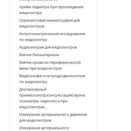
приём педиатра при прохождении
медосмотра
Скрининговая маммография для
медосмотров
Антропометрические исследования
по медосмотру
Аудиометрия для медосмотров
Взятие биоматериала
Взятие крови из периферической
вены при медосмотрах
Видеоэзофагогастродуоденоскопия
по медосмотру
Диспансерный
прием(осмотр,консультация) врача
психиатра- нарколога при
мед.осмотрах.
Измерение артериального давления
для медосмотров
Измерение артериального