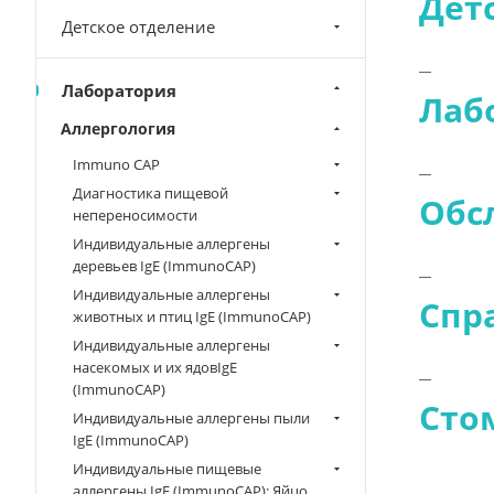
Дет
Детское отделение
Лаборатория
Лаб
Аллергология
Immuno CAP
Диагностика пищевой
Обс
непереносимости
Индивидуальные аллергены
деревьев IgE (ImmunoCAP)
Индивидуальные аллергены
Спр
животных и птиц IgE (ImmunoCAP)
Индивидуальные аллергены
насекомых и их ядовIgE
(ImmunoCAP)
Сто
Индивидуальные аллергены пыли
IgE (ImmunoCAP)
Индивидуальные пищевые
аллергены IgE (ImmunoCAP): Яйцо