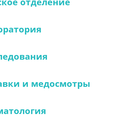
ское отделение
оратория
ледования
авки и медосмотры
матология