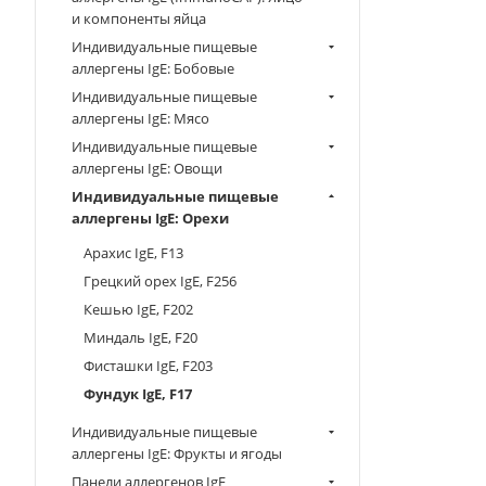
и компоненты яйца
Индивидуальные пищевые
аллергены IgE: Бобовые
Индивидуальные пищевые
аллергены IgE: Мясо
Индивидуальные пищевые
аллергены IgE: Овощи
Индивидуальные пищевые
аллергены IgE: Орехи
Арахис IgE, F13
Грецкий орех IgE, F256
Кешью IgE, F202
Миндаль IgE, F20
Фисташки IgE, F203
Фундук IgE, F17
Индивидуальные пищевые
аллергены IgE: Фрукты и ягоды
Панели аллергенов IgE