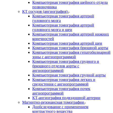
Компьютерная томография шейного отдела
позвоночника
КТ сосудов (ангиография)
Компьютерная томография артерий
головного мозга
Компьютерная томография артерий
головного мозга и шеи
Компьютерная томография артерий нижних
конечностей
Компьютерная томография артерий шеи
Компьютерная томография брюшной аорты
Компьютерная томография гепатобилиарной
зоны с ангиопрограммой
Компьютерная томография грудного и
брюшного отделов аорты с
ангиопрограммой
Компьютерная томография грудной аорты
Компьютерная томография легких и
средостения с ангиопрограммой
Компьютерная томография почек
ангиопрограммой
КТ-ангиография подвздошной артерии
Магнитно-резонансная томография
Дообследование с применением
контрастного вещества