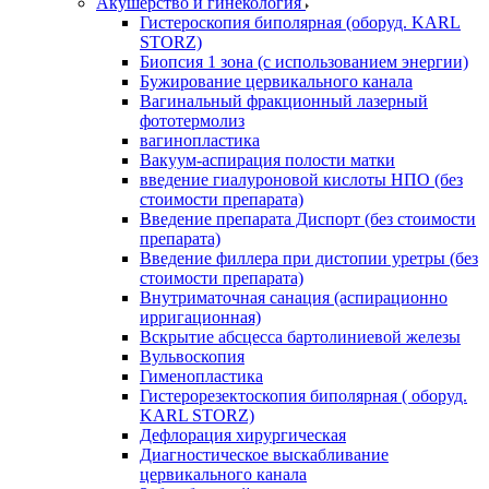
Акушерство и гинекология
Гистероскопия биполярная (оборуд. KARL
STORZ)
Биопсия 1 зона (с использованием энергии)
Бужирование цервикального канала
Вагинальный фракционный лазерный
фототермолиз
вагинопластика
Вакуум-аспирация полости матки
введение гиалуроновой кислоты НПО (без
стоимости препарата)
Введение препарата Диспорт (без стоимости
препарата)
Введение филлера при дистопии уретры (без
стоимости препарата)
Внутриматочная санация (аспирационно
ирригационная)
Вскрытие абсцесса бартолиниевой железы
Вульвоскопия
Гименопластика
Гистерорезектоскопия биполярная ( оборуд.
KARL STORZ)
Дефлорация хирургическая
Диагностическое выскабливание
цервикального канала