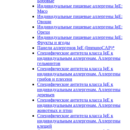
Бобовые
Индивидуальные пищевые аллергены IgE:
Мясо
Индивидуальные пищевые аллергены IgE:
Овощи
Индивидуальные пищевые аллергены IgE:
Орехи
Индивидуальные пищевые аллергены IgE:
Фрукты и ягоды
Панели аллергенов IgE (ImmunoCAP)*
Специфические антитела класса IgE к
индивидуальным аллергенам. Аллергены
гельминтов
Специфические антитела класса IgE к
индивидуальным аллергенам. Аллергены
грибов и плесени
Специфические антитела класса IgE к
индивидуальным аллергенам. Аллергены
деревьев
Специфические антитела класса IgE к
индивидуальным аллергенам. Аллергены
животных и птиц
Специфические антитела класса IgE к
индивидуальным аллергенам. Аллергены
клещей