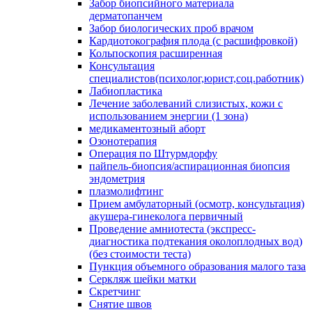
Забор биопсийного материала
дерматопанчем
Забор биологических проб врачом
Кардиотокография плода (с расшифровкой)
Кольпоскопия расширенная
Консультация
специалистов(психолог,юрист,соц.работник)
Лабиопластика
Лечение заболеваний слизистых, кожи с
использованием энергии (1 зона)
медикаментозный аборт
Озонотерапия
Операция по Штурмдорфу
пайпель-биопсия/аспирационная биопсия
эндометрия
плазмолифтинг
Прием амбулаторный (осмотр, консультация)
акушера-гинеколога первичный
Проведение амниотеста (экспресс-
диагностика подтекания околоплодных вод)
(без стоимости теста)
Пункция объемного образования малого таза
Серкляж шейки матки
Скретчинг
Снятие швов