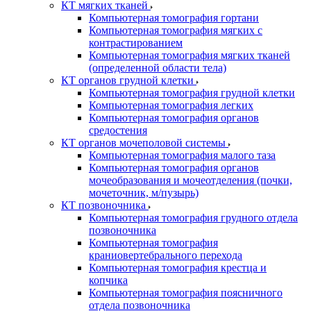
КТ мягких тканей
Компьютерная томография гортани
Компьютерная томография мягких с
контрастированием
Компьютерная томография мягких тканей
(определенной области тела)
КТ органов грудной клетки
Компьютерная томография грудной клетки
Компьютерная томография легких
Компьютерная томография органов
средостения
КТ органов мочеполовой системы
Компьютерная томография малого таза
Компьютерная томография органов
мочеобразования и мочеотделения (почки,
мочеточник, м/пузырь)
КТ позвоночника
Компьютерная томография грудного отдела
позвоночника
Компьютерная томография
краниовертебрального перехода
Компьютерная томография крестца и
копчика
Компьютерная томография поясничного
отдела позвоночника