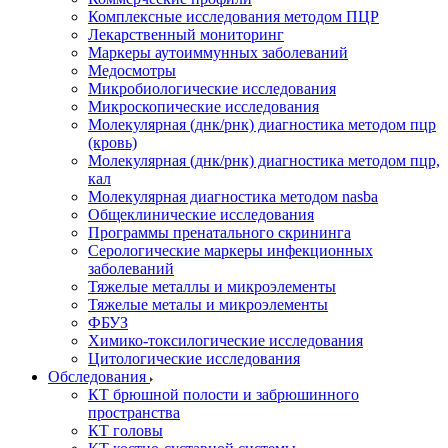
Комплексные исследования методом ПЦР
Лекарственный мониторинг
Маркеры аутоиммунных заболеваний
Медосмотры
Микробиологические исследования
Микроскопические исследования
Молекулярная (днк/рнк) диагностика методом пцр
(кровь)
Молекулярная (днк/рнк) диагностика методом пцр,
кал
Молекулярная диагностика методом nasba
Общеклинические исследования
Программы пренатального скрининга
Серологические маркеры инфекционных
заболеваний
Тяжелые металлы и микроэлементы
Тяжелые металы и микроэлементы
ФБУЗ
Химико-токсилогические исследования
Цитологические исследования
Обследования
КТ брюшной полости и забрюшинного
пространства
КТ головы