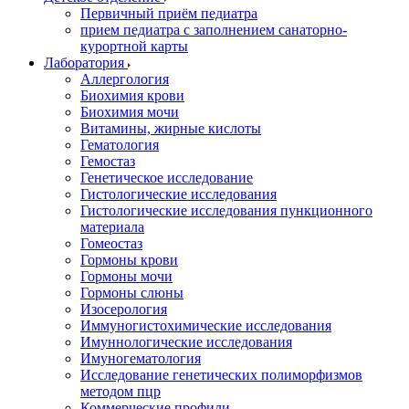
Первичный приём педиатра
прием педиатра с заполнением санаторно-
курортной карты
Лаборатория
Аллергология
Биохимия крови
Биохимия мочи
Витамины, жирные кислоты
Гематология
Гемостаз
Генетическое исследование
Гистологические исследования
Гистологические исследования пункционного
материала
Гомеостаз
Гормоны крови
Гормоны мочи
Гормоны слюны
Изосерология
Иммуногистохимические исследования
Имуннологические исследования
Имуногематология
Исследование генетических полиморфизмов
методом пцр
Коммерческие профили