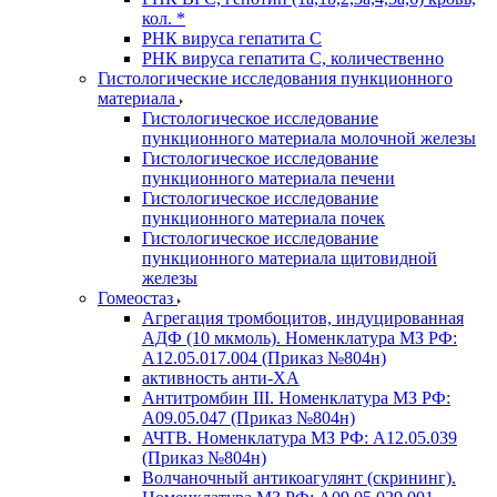
кол. *
РНК вируса гепатита C
РНК вируса гепатита C, количественно
Гистологические исследования пункционного
материала
Гистологическое исследование
пункционного материала молочной железы
Гистологическое исследование
пункционного материала печени
Гистологическое исследование
пункционного материала почек
Гистологическое исследование
пункционного материала щитовидной
железы
Гомеостаз
Агрегация тромбоцитов, индуцированная
АДФ (10 мкмоль). Номенклатура МЗ РФ:
A12.05.017.004 (Приказ №804н)
активность анти-ХА
Антитромбин III. Номенклатура МЗ РФ:
A09.05.047 (Приказ №804н)
АЧТВ. Номенклатура МЗ РФ: A12.05.039
(Приказ №804н)
Волчаночный антикоагулянт (скрининг).