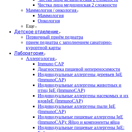
Чистка лица медицинская 2 сложности
Маммология / онкология
Маммология
Онкология
Еще
Детское отделение
Первичный приём педиатра
прием педиатра с заполнением санаторно-
курортной карты
Лаборатория
Аллергология
Immuno CAP
Диагностика пищевой непереносимости
Индивидуальные аллергены деревьев IgE
(ImmunoCAP)
Индивидуальные аллергены животных и
птиц IgE (ImmunoCAP)
Индивидуальные аллергены насекомых и их
ядовIgE (ImmunoCAP)
Индивидуальные аллергены пыли IgE
(ImmunoCAP)
Индивидуальные пищевые аллергены IgE
(ImmunoCAP): Яйцо и компоненты яйца
Индивидуальные пищевые аллергены IgE: