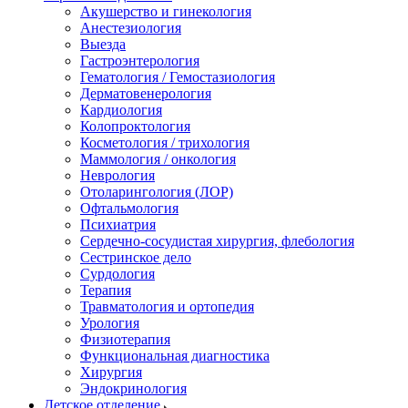
Акушерство и гинекология
Анестезиология
Выезда
Гастроэнтерология
Гематология / Гемостазиология
Дерматовенерология
Кардиология
Колопроктология
Косметология / трихология
Маммология / онкология
Неврология
Отоларингология (ЛОР)
Офтальмология
Психиатрия
Сердечно-сосудистая хирургия, флебология
Сестринское дело
Сурдология
Терапия
Травматология и ортопедия
Урология
Физиотерапия
Функциональная диагностика
Хирургия
Эндокринология
Детское отделение