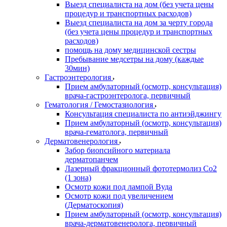
Выезд специалиста на дом (без учета цены
процедур и транспортных расходов)
Выезд специалиста на дом за черту города
(без учета цены процедур и транспортных
расходов)
помощь на дому медицинской сестры
Пребывание медсетры на дому (каждые
30мин)
Гастроэнтерология
Прием амбулаторный (осмотр, консультация)
врача-гастроэнтеролога, первичный
Гематология / Гемостазиология
Консультация специалиста по антиэйджингу
Прием амбулаторный (осмотр, консультация)
врача-гематолога, первичный
Дерматовенерология
Забор биопсийного материала
дерматопанчем
Лазерный фракционный фототермолиз Со2
(1 зона)
Осмотр кожи под лампой Вуда
Осмотр кожи под увеличением
(Дерматоскопия)
Прием амбулаторный (осмотр, консультация)
врача-дерматовенеролога, первичный