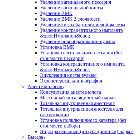
Удаление вагинального пессария
Удаление вагинальной кисты
Удаление ВМК
Удаление ВМК 2 сложности
Удаление кисты бартолиниевой железы
Удаление контрацептивного импланта
&quot;Импланон&quot;
Удаление новообразований вульвы
Установка ВМК
Установка вагинального пессария (без
стоимости пессария)
Установка контрацептивного импланта
&quot;Импланон&quot;
Энуклеация кисты вульвы
Эхогистеросальпингография
Анестезиология
Консультация анестезиолога
Массочный ингаляционный наркоз
Тотальная внутривенная анестезия
Тотальная внутривенная анестезия для
гастроскопии
Установка подключичного катетера (без
стоимости набора)
Эндотрахеальный (интубационный) наркоз
Выезда