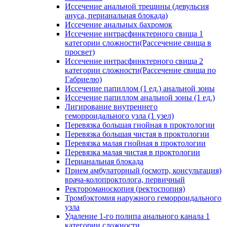
Иссечение анальной трещины (девульсия
ануса, перианальная блокада)
Иссечение анальных бахромок
Иссечение интрасфинктерного свища 1
категории сложности(Рассечение свища в
просвет)
Иссечение интрасфинктерного свища 2
категории сложности(Рассечение свища по
Габриелю)
Иссечение папиллом (1 ед.) анальной зоны
Иссечение папиллом анальной зоны (1 ед.)
Лигирование внутреннего
геморроидального узла (1 узел)
Перевязка большая гнойная в проктологии
Перевязка большая чистая в проктологии
Перевязка малая гнойная в проктологии
Перевязка малая чистая в проктологии
Перианальная блокада
Прием амбулаторный (осмотр, консультация)
врача-колопроктолога, первичный
Ректороманоскопия (ректоспопия)
Тромбэктомия наружного геморроидального
узла
Удаление 1-го полипа анального канала 1
категории сложности