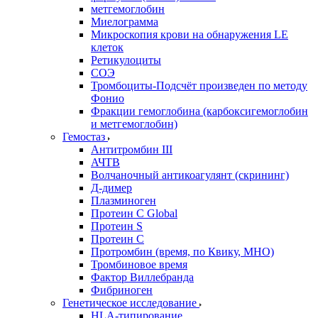
метгемоглобин
Миелограмма
Микроскопия крови на обнаружения LE
клеток
Ретикулоциты
СОЭ
Тромбоциты-Подсчёт произведен по методу
Фонио
Фракции гемоглобина (карбоксигемоглобин
и метгемоглобин)
Гемостаз
Антитромбин III
АЧТВ
Волчаночный антикоагулянт (скрининг)
Д-димер
Плазминоген
Протеин C Global
Протеин S
Протеин С
Протромбин (время, по Квику, МНО)
Тромбиновое время
Фактор Виллебранда
Фибриноген
Генетическое исследование
HLA-типирование