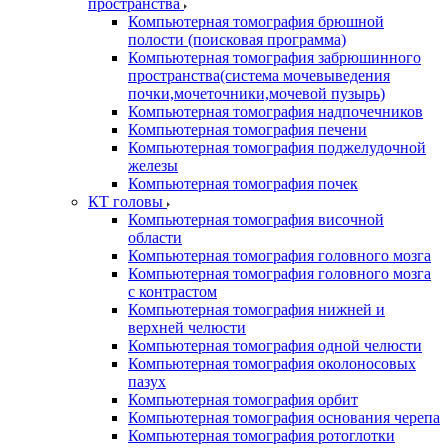
пространства
Компьютерная томография брюшной
полости (поисковая программа)
Компьютерная томография забрюшинного
пространства(система мочевыведения
почки,мочеточники,мочевой пузырь)
Компьютерная томография надпочечников
Компьютерная томография печени
Компьютерная томография поджелудочной
железы
Компьютерная томография почек
КТ головы
Компьютерная томография височной
области
Компьютерная томография головного мозга
Компьютерная томография головного мозга
с контрастом
Компьютерная томография нижней и
верхней челюсти
Компьютерная томография одной челюсти
Компьютерная томография околоносовых
пазух
Компьютерная томография орбит
Компьютерная томография основания черепа
Компьютерная томография ротоглотки