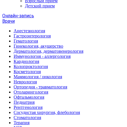
Взрослый прием
Детский прием
Онлайн-запись
Врачи
Анестезиология
Гастроэнтерология
Гематология
Гинекология, акушерство
Дерматология, дерматовенерология
Иммунология - аллергология
Кардиология
Колопроктология
Косметология
Маммология / онкология
Неврология
Ортопедия - травматология
Отоларингология
Офтальмология
Педиатрия
Рентгенология
Сосудистая хирургия, флебология
Стоматология
Терапия