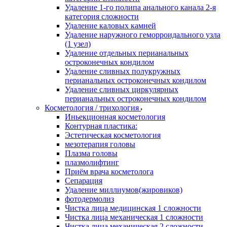
Удаление 1-го полипа анального канала 2-я
категория сложности
Удаление каловых камней
Удаление наружного геморроидального узла
(1 узел)
Удаление отдельных перианальных
остроконечных кондилом
Удаление сливных полукружных
перианальных остроконечных кондилом
Удаление сливных циркулярных
перианальных остроконечных кондилом
Косметология / трихология
Иньекционная косметология
Контурная пластика:
Эстетическая косметология
мезотерапия головы
Плазма головы
плазмолифтинг
Приём врача косметолога
Сепарация
Удаление миллиумов(жировиков)
фотодермолиз
Чистка лица медицинская 1 сложности
Чистка лица механическая 1 сложности
Чистка лица механическая 2 сложности