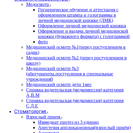
Медосмотр
Гигиеническое обучение и аттестация с
оформлением штампа и голограммы в
личной медицинской книжке (ЛМК)
Оформление личной медицинской книжки
Оформление и выдача личной медицинской
книжки (бумажного формата) с голограммой
фото
Медицинский осмотр №1(перед поступлением в
садик)
Медицинский осмотр №2 (перед поступлением в
школу)
Медицинский осмотр №3
(абитуриенты.поступления в специальные
учреждения0
Медицинский осмотр дети 1мес
Справка водительская (медкомиссия) категория
А,В.М
Справка водительская (медкомиссия) категория
С,Д,Е
Стоматология
Взрослый прием
Иммедиат протез из 3 единиц
Анестезия аппликационная(взрослый приём)
Анестезия