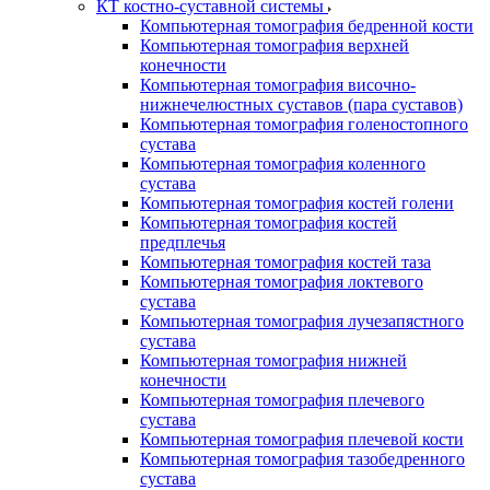
КТ костно-суставной системы
Компьютерная томография бедренной кости
Компьютерная томография верхней
конечности
Компьютерная томография височно-
нижнечелюстных суставов (пара суставов)
Компьютерная томография голеностопного
сустава
Компьютерная томография коленного
сустава
Компьютерная томография костей голени
Компьютерная томография костей
предплечья
Компьютерная томография костей таза
Компьютерная томография локтевого
сустава
Компьютерная томография лучезапястного
сустава
Компьютерная томография нижней
конечности
Компьютерная томография плечевого
сустава
Компьютерная томография плечевой кости
Компьютерная томография тазобедренного
сустава