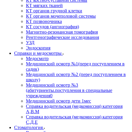
КТ костно-суставной системы
КТ мягких тканей
КТ органов грудной клетки
КТ органов мочеполовой системы
КТ позвоночника
КТ сосудов (ангиография)
Магнитно-резонансная томография
Рентгенографические исследования
УЗД
Эндоскопия
Справки и медосмотры
Медосмотр
Медицинский осмотр №1(перед поступлением в
садик)
Медицинский осмотр №2 (перед поступлением в
школу)
Медицинский осмотр №3
(абитуриенты.поступления в специальные
учреждения0
Медицинский осмотр дети 1мес
Справка водительская (медкомиссия) категория
А,В.М
Справка водительская (медкомиссия) категория
С,Д,Е
Стоматология