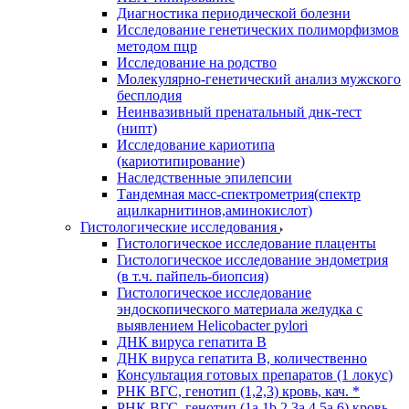
Диагностика периодической болезни
Исследование генетических полиморфизмов
методом пцр
Исследование на родство
Молекулярно-генетический анализ мужского
бесплодия
Неинвазивный пренатальный днк-тест
(нипт)
Исследование кариотипа
(кариотипирование)
Наследственные эпилепсии
Тандемная масс-спектрометрия(спектр
ацилкарнитинов,аминокислот)
Гистологические исследования
Гистологическое исследование плаценты
Гистологическое исследование эндометрия
(в т.ч. пайпель-биопсия)
Гистологическое исследование
эндоскопического материала желудка с
выявлением Helicobacter pylori
ДНК вируса гепатита B
ДНК вируса гепатита B, количественно
Консультация готовых препаратов (1 локус)
РНК ВГC, генотип (1,2,3) кровь, кач. *
РНК ВГC, генотип (1a,1b,2,3a,4,5a,6) кровь,