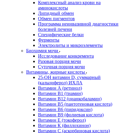
Комплексный анализ крови на
аминокислоты
Липидный обмен
Обмен пигментов
Программа неинвазивной диагностики
болезней печени
Специфические белки
Ферменты
Электролиты и микроэлементы
Биохимия мочи
Исследование конкремента
Разовая порция мочи
Суточная порция мочи
Витамины, жирные кислоты
25-OH витамин D, суммарный
(кальциферол) ИХЛА
Витамин А (ретинол)
Витамин В1 (тиамин)
Витамин В12 (цианкобаламин)
Витамин В5 (пантотеновая кислота)
Витамин В6 (пиридоксин)
Витамин В9 (фолиевая кислота)
Витамин Е (токоферол)
Витамин К (филлохинон)
Витамин С (аскорбиновая кислота)