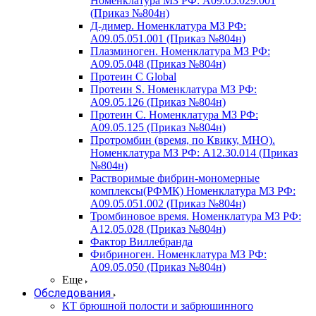
Номенклатура МЗ РФ: A09.05.029.001
(Приказ №804н)
Д-димер. Номенклатура МЗ РФ:
A09.05.051.001 (Приказ №804н)
Плазминоген. Номенклатура МЗ РФ:
A09.05.048 (Приказ №804н)
Протеин C Global
Протеин S. Номенклатура МЗ РФ:
A09.05.126 (Приказ №804н)
Протеин С. Номенклатура МЗ РФ:
A09.05.125 (Приказ №804н)
Протромбин (время, по Квику, МНО).
Номенклатура МЗ РФ: A12.30.014 (Приказ
№804н)
Растворимые фибрин-мономерные
комплексы(РФМК) Номенклатура МЗ РФ:
A09.05.051.002 (Приказ №804н)
Тромбиновое время. Номенклатура МЗ РФ:
A12.05.028 (Приказ №804н)
Фактор Виллебранда
Фибриноген. Номенклатура МЗ РФ:
A09.05.050 (Приказ №804н)
Еще
Обследования
КТ брюшной полости и забрюшинного