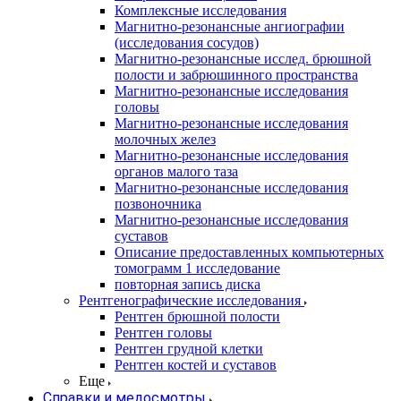
Комплексные исследования
Магнитно-резонансные ангиографии
(исследования сосудов)
Магнитно-резонансные исслед. брюшной
полости и забрюшинного пространства
Магнитно-резонансные исследования
головы
Магнитно-резонансные исследования
молочных желез
Магнитно-резонансные исследования
органов малого таза
Магнитно-резонансные исследования
позвоночника
Магнитно-резонансные исследования
суставов
Описание предоставленных компьютерных
томограмм 1 исследование
повторная запись диска
Рентгенографические исследования
Рентген брюшной полости
Рентген головы
Рентген грудной клетки
Рентген костей и суставов
Еще
Справки и медосмотры