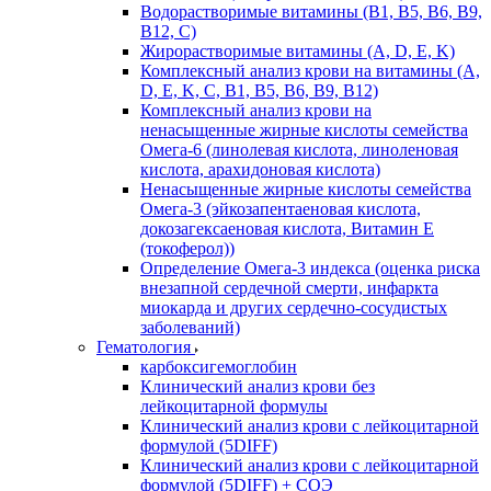
Водорастворимые витамины (B1, B5, B6, В9,
В12, С)
Жирорастворимые витамины (A, D, E, K)
Комплексный анализ крови на витамины (A,
D, E, K, C, B1, B5, B6, В9, B12)
Комплексный анализ крови на
ненасыщенные жирные кислоты семейства
Омега-6 (линолевая кислота, линоленовая
кислота, арахидоновая кислота)
Ненасыщенные жирные кислоты семейства
Омега-3 (эйкозапентаеновая кислота,
докозагексаеновая кислота, Витамин E
(токоферол))
Определение Омега-3 индекса (оценка риска
внезапной сердечной смерти, инфаркта
миокарда и других сердечно-сосудистых
заболеваний)
Гематология
карбоксигемоглобин
Клинический анализ крови без
лейкоцитарной формулы
Клинический анализ крови с лейкоцитарной
формулой (5DIFF)
Клинический анализ крови с лейкоцитарной
формулой (5DIFF) + СОЭ