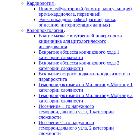
Кардиология
Прием амбулаторный (осмотр, консультация)
врача-кардиолога, первичный
Электрокардиография (расшифровка,
описание, интерпретация данных)
Колопроктология
Взятие мазка с внутренней поверхности
кишечника для цитологического
исследования
Вскрытие абсцесса копчикового хода 1
категории сложности
Вскрытие абсцесса копчикового хода 2
категории сложности
Вскрытие острого подкожно-подслизистого
парапроктита
Геморроидэктомия по Миллигану-Моргану 1
категории сложности
Геморроидэктомия по Миллигану-Моргану 2
категории сложности
Иссечение 1-го наружного
геморроидального узла, 1 категории
сложности
Иссечение 1-го наружного
геморроидального узла, 2 категории
сложности