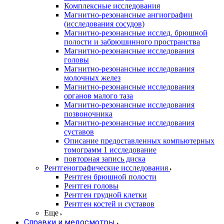
Комплексные исследования
Магнитно-резонансные ангиографии
(исследования сосудов)
Магнитно-резонансные исслед. брюшной
полости и забрюшинного пространства
Магнитно-резонансные исследования
головы
Магнитно-резонансные исследования
молочных желез
Магнитно-резонансные исследования
органов малого таза
Магнитно-резонансные исследования
позвоночника
Магнитно-резонансные исследования
суставов
Описание предоставленных компьютерных
томограмм 1 исследование
повторная запись диска
Рентгенографические исследования
Рентген брюшной полости
Рентген головы
Рентген грудной клетки
Рентген костей и суставов
Еще
Справки и медосмотры