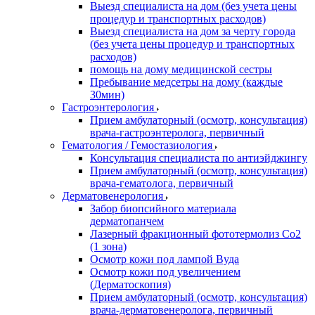
Выезд специалиста на дом (без учета цены
процедур и транспортных расходов)
Выезд специалиста на дом за черту города
(без учета цены процедур и транспортных
расходов)
помощь на дому медицинской сестры
Пребывание медсетры на дому (каждые
30мин)
Гастроэнтерология
Прием амбулаторный (осмотр, консультация)
врача-гастроэнтеролога, первичный
Гематология / Гемостазиология
Консультация специалиста по антиэйджингу
Прием амбулаторный (осмотр, консультация)
врача-гематолога, первичный
Дерматовенерология
Забор биопсийного материала
дерматопанчем
Лазерный фракционный фототермолиз Со2
(1 зона)
Осмотр кожи под лампой Вуда
Осмотр кожи под увеличением
(Дерматоскопия)
Прием амбулаторный (осмотр, консультация)
врача-дерматовенеролога, первичный