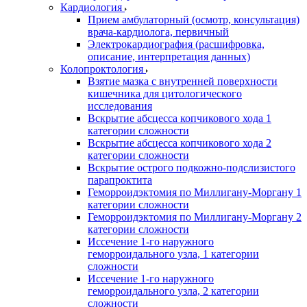
Кардиология
Прием амбулаторный (осмотр, консультация)
врача-кардиолога, первичный
Электрокардиография (расшифровка,
описание, интерпретация данных)
Колопроктология
Взятие мазка с внутренней поверхности
кишечника для цитологического
исследования
Вскрытие абсцесса копчикового хода 1
категории сложности
Вскрытие абсцесса копчикового хода 2
категории сложности
Вскрытие острого подкожно-подслизистого
парапроктита
Геморроидэктомия по Миллигану-Моргану 1
категории сложности
Геморроидэктомия по Миллигану-Моргану 2
категории сложности
Иссечение 1-го наружного
геморроидального узла, 1 категории
сложности
Иссечение 1-го наружного
геморроидального узла, 2 категории
сложности