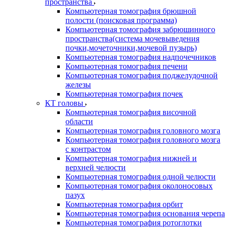
пространства
Компьютерная томография брюшной
полости (поисковая программа)
Компьютерная томография забрюшинного
пространства(система мочевыведения
почки,мочеточники,мочевой пузырь)
Компьютерная томография надпочечников
Компьютерная томография печени
Компьютерная томография поджелудочной
железы
Компьютерная томография почек
КТ головы
Компьютерная томография височной
области
Компьютерная томография головного мозга
Компьютерная томография головного мозга
с контрастом
Компьютерная томография нижней и
верхней челюсти
Компьютерная томография одной челюсти
Компьютерная томография околоносовых
пазух
Компьютерная томография орбит
Компьютерная томография основания черепа
Компьютерная томография ротоглотки