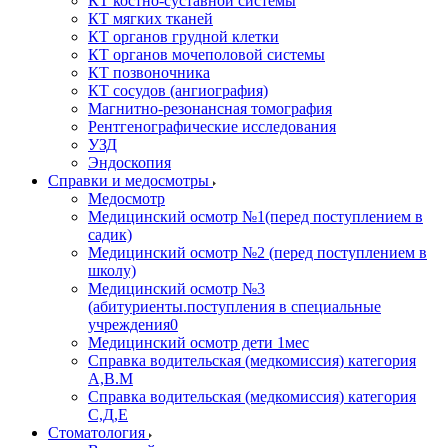
КТ костно-суставной системы
КТ мягких тканей
КТ органов грудной клетки
КТ органов мочеполовой системы
КТ позвоночника
КТ сосудов (ангиография)
Магнитно-резонансная томография
Рентгенографические исследования
УЗД
Эндоскопия
Справки и медосмотры
Медосмотр
Медицинский осмотр №1(перед поступлением в
садик)
Медицинский осмотр №2 (перед поступлением в
школу)
Медицинский осмотр №3
(абитуриенты.поступления в специальные
учреждения0
Медицинский осмотр дети 1мес
Справка водительская (медкомиссия) категория
А,В.М
Справка водительская (медкомиссия) категория
С,Д,Е
Стоматология