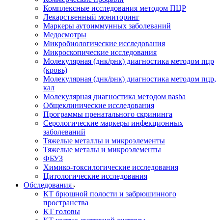
Комплексные исследования методом ПЦР
Лекарственный мониторинг
Маркеры аутоиммунных заболеваний
Медосмотры
Микробиологические исследования
Микроскопические исследования
Молекулярная (днк/рнк) диагностика методом пцр
(кровь)
Молекулярная (днк/рнк) диагностика методом пцр,
кал
Молекулярная диагностика методом nasba
Общеклинические исследования
Программы пренатального скрининга
Серологические маркеры инфекционных
заболеваний
Тяжелые металлы и микроэлементы
Тяжелые металы и микроэлементы
ФБУЗ
Химико-токсилогические исследования
Цитологические исследования
Обследования
КТ брюшной полости и забрюшинного
пространства
КТ головы