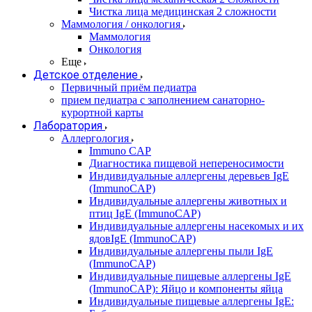
Чистка лица медицинская 2 сложности
Маммология / онкология
Маммология
Онкология
Еще
Детское отделение
Первичный приём педиатра
прием педиатра с заполнением санаторно-
курортной карты
Лаборатория
Аллергология
Immuno CAP
Диагностика пищевой непереносимости
Индивидуальные аллергены деревьев IgE
(ImmunoCAP)
Индивидуальные аллергены животных и
птиц IgE (ImmunoCAP)
Индивидуальные аллергены насекомых и их
ядовIgE (ImmunoCAP)
Индивидуальные аллергены пыли IgE
(ImmunoCAP)
Индивидуальные пищевые аллергены IgE
(ImmunoCAP): Яйцо и компоненты яйца
Индивидуальные пищевые аллергены IgE: