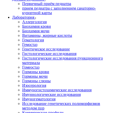
Первичный приём педиатра
прием педиатра с заполнением санаторно-
курортной карты
Лаборатория
Аллергология
Биохимия крови
Биохимия мочи
Витамины, жирные кислоты
Гематология
Гемостаз
Генетическое исследование
Гистологические исследования
Гистологические исследования пункционного
материала
Гомеостаз
Гормоны крови
Гормоны мочи
Гормоны слюны
Изосерология
Иммуногистохимические исследования
Имуннологические исследования
Имуногематология
Исследование генетических полиморфизмов
методом пцр
Коммерческие профили