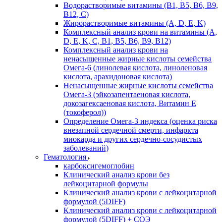
Водорастворимые витамины (B1, B5, B6, В9,
В12, С)
Жирорастворимые витамины (A, D, E, K)
Комплексный анализ крови на витамины (A,
D, E, K, C, B1, B5, B6, В9, B12)
Комплексный анализ крови на
ненасыщенные жирные кислоты семейства
Омега-6 (линолевая кислота, линоленовая
кислота, арахидоновая кислота)
Ненасыщенные жирные кислоты семейства
Омега-3 (эйкозапентаеновая кислота,
докозагексаеновая кислота, Витамин E
(токоферол))
Определение Омега-3 индекса (оценка риска
внезапной сердечной смерти, инфаркта
миокарда и других сердечно-сосудистых
заболеваний)
Гематология
карбоксигемоглобин
Клинический анализ крови без
лейкоцитарной формулы
Клинический анализ крови с лейкоцитарной
формулой (5DIFF)
Клинический анализ крови с лейкоцитарной
формулой (5DIFF) + СОЭ