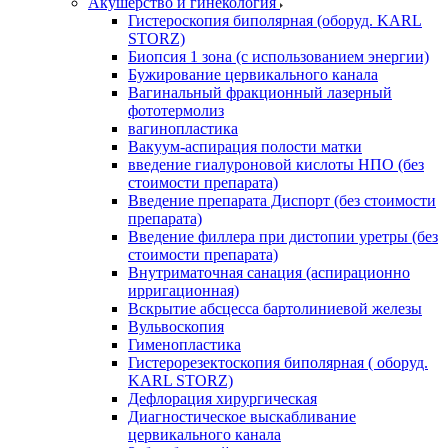
Акушерство и гинекология
Гистероскопия биполярная (оборуд. KARL
STORZ)
Биопсия 1 зона (с использованием энергии)
Бужирование цервикального канала
Вагинальный фракционный лазерный
фототермолиз
вагинопластика
Вакуум-аспирация полости матки
введение гиалуроновой кислоты НПО (без
стоимости препарата)
Введение препарата Диспорт (без стоимости
препарата)
Введение филлера при дистопии уретры (без
стоимости препарата)
Внутриматочная санация (аспирационно
ирригационная)
Вскрытие абсцесса бартолиниевой железы
Вульвоскопия
Гименопластика
Гистерорезектоскопия биполярная ( оборуд.
KARL STORZ)
Дефлорация хирургическая
Диагностическое выскабливание
цервикального канала