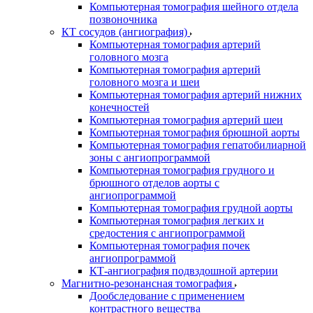
Компьютерная томография шейного отдела
позвоночника
КТ сосудов (ангиография)
Компьютерная томография артерий
головного мозга
Компьютерная томография артерий
головного мозга и шеи
Компьютерная томография артерий нижних
конечностей
Компьютерная томография артерий шеи
Компьютерная томография брюшной аорты
Компьютерная томография гепатобилиарной
зоны с ангиопрограммой
Компьютерная томография грудного и
брюшного отделов аорты с
ангиопрограммой
Компьютерная томография грудной аорты
Компьютерная томография легких и
средостения с ангиопрограммой
Компьютерная томография почек
ангиопрограммой
КТ-ангиография подвздошной артерии
Магнитно-резонансная томография
Дообследование с применением
контрастного вещества