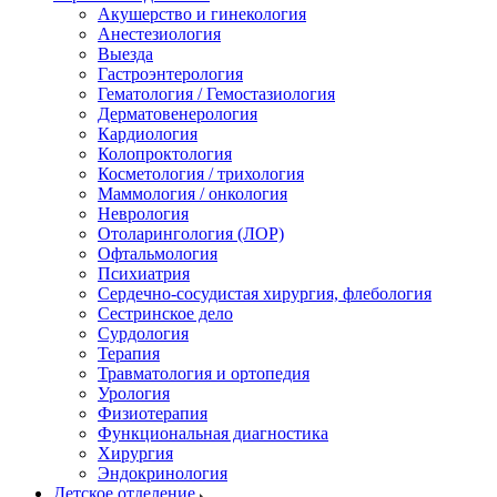
Акушерство и гинекология
Анестезиология
Выезда
Гастроэнтерология
Гематология / Гемостазиология
Дерматовенерология
Кардиология
Колопроктология
Косметология / трихология
Маммология / онкология
Неврология
Отоларингология (ЛОР)
Офтальмология
Психиатрия
Сердечно-сосудистая хирургия, флебология
Сестринское дело
Сурдология
Терапия
Травматология и ортопедия
Урология
Физиотерапия
Функциональная диагностика
Хирургия
Эндокринология
Детское отделение