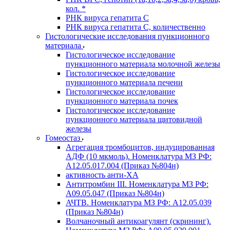
кол. *
РНК вируса гепатита C
РНК вируса гепатита C, количественно
Гистологические исследования пункционного
материала
Гистологическое исследование
пункционного материала молочной железы
Гистологическое исследование
пункционного материала печени
Гистологическое исследование
пункционного материала почек
Гистологическое исследование
пункционного материала щитовидной
железы
Гомеостаз
Агрегация тромбоцитов, индуцированная
АДФ (10 мкмоль). Номенклатура МЗ РФ:
A12.05.017.004 (Приказ №804н)
активность анти-ХА
Антитромбин III. Номенклатура МЗ РФ:
A09.05.047 (Приказ №804н)
АЧТВ. Номенклатура МЗ РФ: A12.05.039
(Приказ №804н)
Волчаночный антикоагулянт (скрининг).