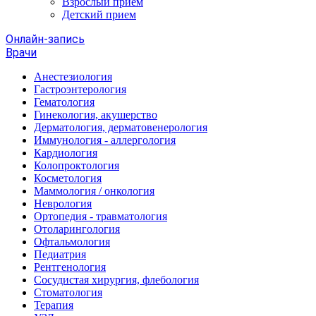
Взрослый прием
Детский прием
Онлайн-запись
Врачи
Анестезиология
Гастроэнтерология
Гематология
Гинекология, акушерство
Дерматология, дерматовенерология
Иммунология - аллергология
Кардиология
Колопроктология
Косметология
Маммология / онкология
Неврология
Ортопедия - травматология
Отоларингология
Офтальмология
Педиатрия
Рентгенология
Сосудистая хирургия, флебология
Стоматология
Терапия