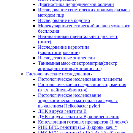
Диагностика периодической болезни
Исследование генетических полиморфизмов
методом пцр
Исследование на родство
Молекулярно-генетический анализ мужского
бесплодия
Неинвазивный пренатальный днк-тест
(нипт)
Исследование кариотипа
(кариотипирование)
Наследственные эпилепсии
Тандемная масс-спектрометрия(спектр
ацилкарнитинов,аминокислот)
Гистологические исследования
Гистологическое исследование плаценты
Гистологическое исследование эндометрия
(в т.ч. пайпель-биопсия)
Гистологическое исследование
эндоскопического материала желудка с
выявлением Helicobacter pylori
ДНК вируса гепатита B
ДНК вируса гепатита B, количественно
Консультация готовых препаратов (1 локус)
РНК ВГC, генотип (1,2,3) кровь, кач. *
РНК ВГC, генотип (1a,1b,2,3a,4,5a,6) кровь,