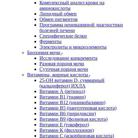
Комплексный анализ крови на
аминокислоты
Липидный обмен
Обмен пигментов
Программа неинвазивной диагностики
болезней печени
Специфические белки
Ферменты
Электролиты и микроэлементы
Биохимия мочи
Исследование конкремента
Разовая порция мочи
Суточная порция мочи
Витамины, жирные кислоты
25-OH витамин D, суммарный
(кальциферол) ИХЛА
Витамин А (ретинол)
Витамин В1 (тиамин)
Витамин В12 (цианкобаламин)
Витамин В5 (пантотеновая кислота)
Витамин В6 (пиридоксин)
Витамин В9 (фолиевая кислота)
Витамин Е (токоферол)
Витамин К (филлохинон)
Витамин С (аскорбиновая кислота)