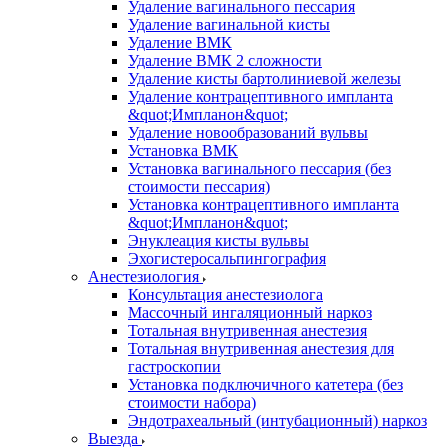
Удаление вагинального пессария
Удаление вагинальной кисты
Удаление ВМК
Удаление ВМК 2 сложности
Удаление кисты бартолиниевой железы
Удаление контрацептивного импланта
&quot;Импланон&quot;
Удаление новообразований вульвы
Установка ВМК
Установка вагинального пессария (без
стоимости пессария)
Установка контрацептивного импланта
&quot;Импланон&quot;
Энуклеация кисты вульвы
Эхогистеросальпингография
Анестезиология
Консультация анестезиолога
Массочный ингаляционный наркоз
Тотальная внутривенная анестезия
Тотальная внутривенная анестезия для
гастроскопии
Установка подключичного катетера (без
стоимости набора)
Эндотрахеальный (интубационный) наркоз
Выезда