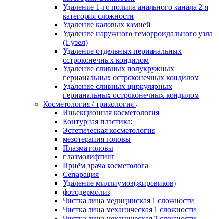
Удаление 1-го полипа анального канала 2-я
категория сложности
Удаление каловых камней
Удаление наружного геморроидального узла
(1 узел)
Удаление отдельных перианальных
остроконечных кондилом
Удаление сливных полукружных
перианальных остроконечных кондилом
Удаление сливных циркулярных
перианальных остроконечных кондилом
Косметология / трихология
Иньекционная косметология
Контурная пластика:
Эстетическая косметология
мезотерапия головы
Плазма головы
плазмолифтинг
Приём врача косметолога
Сепарация
Удаление миллиумов(жировиков)
фотодермолиз
Чистка лица медицинская 1 сложности
Чистка лица механическая 1 сложности
Чистка лица механическая 2 сложности