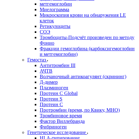
метгемоглобин
Миелограмма
Микроскопия крови на обнаружения LE
клеток
Ретикулоциты
СОЭ
Тромбоциты-Подсчёт произведен по методу
Фонио
Фракции гемоглобина (карбоксигемоглобин
и метгемоглобин)
Гемостаз
Антитромбин III
АЧТВ
Волчаночный антикоагулянт (скрининг)
Д-димер
Плазминоген
Протеин C Global
Протеин S
Протеин С
Протромбин (время, по Квику, МНО)
Тромбиновое время
Фактор Виллебранда
Фибриноген
Генетическое исследование
HLA-типирование