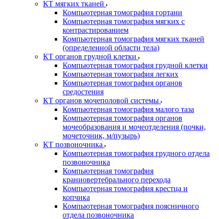
КТ мягких тканей
Компьютерная томография гортани
Компьютерная томография мягких с
контрастированием
Компьютерная томография мягких тканей
(определенной области тела)
КТ органов грудной клетки
Компьютерная томография грудной клетки
Компьютерная томография легких
Компьютерная томография органов
средостения
КТ органов мочеполовой системы
Компьютерная томография малого таза
Компьютерная томография органов
мочеобразования и мочеотделения (почки,
мочеточник, м/пузырь)
КТ позвоночника
Компьютерная томография грудного отдела
позвоночника
Компьютерная томография
краниовертебрального перехода
Компьютерная томография крестца и
копчика
Компьютерная томография поясничного
отдела позвоночника