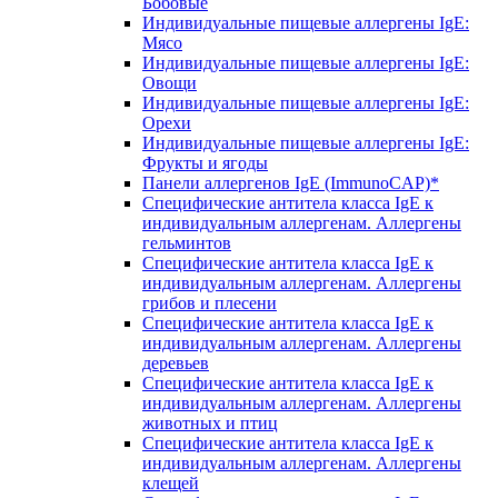
Бобовые
Индивидуальные пищевые аллергены IgE:
Мясо
Индивидуальные пищевые аллергены IgE:
Овощи
Индивидуальные пищевые аллергены IgE:
Орехи
Индивидуальные пищевые аллергены IgE:
Фрукты и ягоды
Панели аллергенов IgE (ImmunoCAP)*
Специфические антитела класса IgE к
индивидуальным аллергенам. Аллергены
гельминтов
Специфические антитела класса IgE к
индивидуальным аллергенам. Аллергены
грибов и плесени
Специфические антитела класса IgE к
индивидуальным аллергенам. Аллергены
деревьев
Специфические антитела класса IgE к
индивидуальным аллергенам. Аллергены
животных и птиц
Специфические антитела класса IgE к
индивидуальным аллергенам. Аллергены
клещей