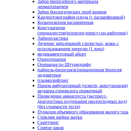
Забор биопсийного материала
дерматопанчем
Забор биологических проб врачом
Кардиотокография плода (с расшифровкой)
Кольпоскопия расширенная
Консультация
специалистов(психолог,юрист,соц.работник)
Лабиопластика
Лечение заболеваний слизистых, кожи с
использованием энергии (1 зона)
медикаментозный аборт
Озонотерапия
Операция по Штурмдорфу
пайпель-биопсия/аспирационная биопсия
эндометрия
плазмолифтинг
Прием амбулаторный (осмотр, консультация)
акушера-гинеколога первичный
Проведение амниотеста (экспресс-
диагностика подтекания околоплодных вод)
(без стоимости теста)
Пункция объемного образования малого таза
Серкляж шейки матки
Скретчинг
Снятие швов