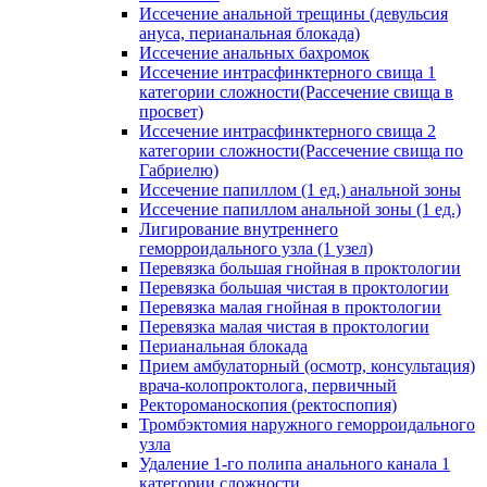
Иссечение анальной трещины (девульсия
ануса, перианальная блокада)
Иссечение анальных бахромок
Иссечение интрасфинктерного свища 1
категории сложности(Рассечение свища в
просвет)
Иссечение интрасфинктерного свища 2
категории сложности(Рассечение свища по
Габриелю)
Иссечение папиллом (1 ед.) анальной зоны
Иссечение папиллом анальной зоны (1 ед.)
Лигирование внутреннего
геморроидального узла (1 узел)
Перевязка большая гнойная в проктологии
Перевязка большая чистая в проктологии
Перевязка малая гнойная в проктологии
Перевязка малая чистая в проктологии
Перианальная блокада
Прием амбулаторный (осмотр, консультация)
врача-колопроктолога, первичный
Ректороманоскопия (ректоспопия)
Тромбэктомия наружного геморроидального
узла
Удаление 1-го полипа анального канала 1
категории сложности