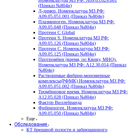
Номенклатура МЗ РФ: A09.05.029.001
(Приказ №804н)
Д-димер. Номенклатура МЗ РФ:
A09.05.051.001 (Приказ №804н)
Плазминоген. Номенклатура МЗ РФ:
A09.05.048 (Приказ №804н)
Протеин C Global
Протеин S. Номенклатура МЗ РФ:
A09.05.126 (Приказ №804н)
Протеин С. Номенклатура МЗ РФ:
A09.05.125 (Приказ №804н)
Протромбин (время, по Квику, МНО).
Номенклатура МЗ РФ: A12.30.014 (Приказ
№804н)
Растворимые фибрин-мономерные
комплексы(РФМК) Номенклатура МЗ РФ:
A09.05.051.002 (Приказ №804н)
Тромбиновое время. Номенклатура МЗ РФ:
A12.05.028 (Приказ №804н)
Фактор Виллебранда
Фибриноген. Номенклатура МЗ РФ:
A09.05.050 (Приказ №804н)
Еще
Обследования
КТ брюшной полости и забрюшинного