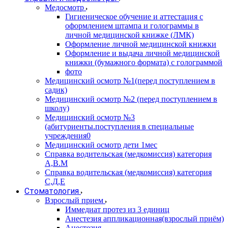
Медосмотр
Гигиеническое обучение и аттестация с
оформлением штампа и голограммы в
личной медицинской книжке (ЛМК)
Оформление личной медицинской книжки
Оформление и выдача личной медицинской
книжки (бумажного формата) с голограммой
фото
Медицинский осмотр №1(перед поступлением в
садик)
Медицинский осмотр №2 (перед поступлением в
школу)
Медицинский осмотр №3
(абитуриенты.поступления в специальные
учреждения0
Медицинский осмотр дети 1мес
Справка водительская (медкомиссия) категория
А,В.М
Справка водительская (медкомиссия) категория
С,Д,Е
Стоматология
Взрослый прием
Иммедиат протез из 3 единиц
Анестезия аппликационная(взрослый приём)
Анестезия