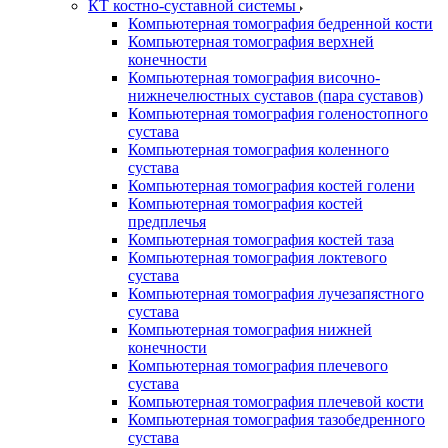
КТ костно-суставной системы
Компьютерная томография бедренной кости
Компьютерная томография верхней
конечности
Компьютерная томография височно-
нижнечелюстных суставов (пара суставов)
Компьютерная томография голеностопного
сустава
Компьютерная томография коленного
сустава
Компьютерная томография костей голени
Компьютерная томография костей
предплечья
Компьютерная томография костей таза
Компьютерная томография локтевого
сустава
Компьютерная томография лучезапястного
сустава
Компьютерная томография нижней
конечности
Компьютерная томография плечевого
сустава
Компьютерная томография плечевой кости
Компьютерная томография тазобедренного
сустава