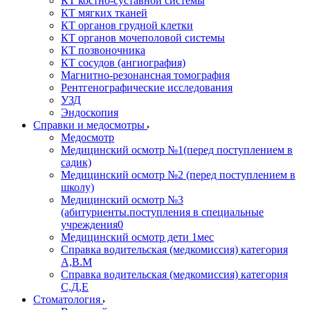
КТ костно-суставной системы
КТ мягких тканей
КТ органов грудной клетки
КТ органов мочеполовой системы
КТ позвоночника
КТ сосудов (ангиография)
Магнитно-резонансная томография
Рентгенографические исследования
УЗД
Эндоскопия
Справки и медосмотры
Медосмотр
Медицинский осмотр №1(перед поступлением в
садик)
Медицинский осмотр №2 (перед поступлением в
школу)
Медицинский осмотр №3
(абитуриенты.поступления в специальные
учреждения0
Медицинский осмотр дети 1мес
Справка водительская (медкомиссия) категория
А,В.М
Справка водительская (медкомиссия) категория
С,Д,Е
Стоматология