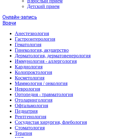
Взрослый прием
Детский прием
Онлайн-запись
Врачи
Анестезиология
Гастроэнтерология
Гематология
Гинекология, акушерство
Дерматология, дерматовенерология
Иммунология - аллергология
Кардиология
Колопроктология
Косметология
Маммология / онкология
Неврология
Ортопедия - травматология
Отоларингология
Офтальмология
Педиатрия
Рентгенология
Сосудистая хирургия, флебология
Стоматология
Терапия