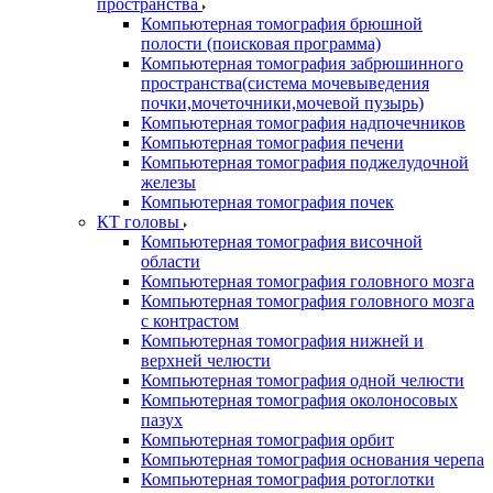
пространства
Компьютерная томография брюшной
полости (поисковая программа)
Компьютерная томография забрюшинного
пространства(система мочевыведения
почки,мочеточники,мочевой пузырь)
Компьютерная томография надпочечников
Компьютерная томография печени
Компьютерная томография поджелудочной
железы
Компьютерная томография почек
КТ головы
Компьютерная томография височной
области
Компьютерная томография головного мозга
Компьютерная томография головного мозга
с контрастом
Компьютерная томография нижней и
верхней челюсти
Компьютерная томография одной челюсти
Компьютерная томография околоносовых
пазух
Компьютерная томография орбит
Компьютерная томография основания черепа
Компьютерная томография ротоглотки