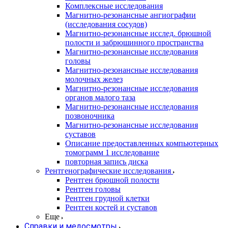
Комплексные исследования
Магнитно-резонансные ангиографии
(исследования сосудов)
Магнитно-резонансные исслед. брюшной
полости и забрюшинного пространства
Магнитно-резонансные исследования
головы
Магнитно-резонансные исследования
молочных желез
Магнитно-резонансные исследования
органов малого таза
Магнитно-резонансные исследования
позвоночника
Магнитно-резонансные исследования
суставов
Описание предоставленных компьютерных
томограмм 1 исследование
повторная запись диска
Рентгенографические исследования
Рентген брюшной полости
Рентген головы
Рентген грудной клетки
Рентген костей и суставов
Еще
Справки и медосмотры