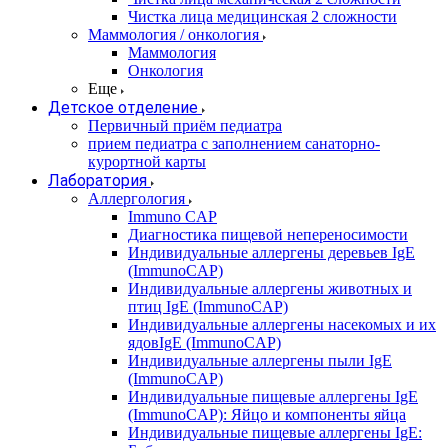
Чистка лица медицинская 2 сложности
Маммология / онкология
Маммология
Онкология
Еще
Детское отделение
Первичный приём педиатра
прием педиатра с заполнением санаторно-
курортной карты
Лаборатория
Аллергология
Immuno CAP
Диагностика пищевой непереносимости
Индивидуальные аллергены деревьев IgE
(ImmunoCAP)
Индивидуальные аллергены животных и
птиц IgE (ImmunoCAP)
Индивидуальные аллергены насекомых и их
ядовIgE (ImmunoCAP)
Индивидуальные аллергены пыли IgE
(ImmunoCAP)
Индивидуальные пищевые аллергены IgE
(ImmunoCAP): Яйцо и компоненты яйца
Индивидуальные пищевые аллергены IgE: