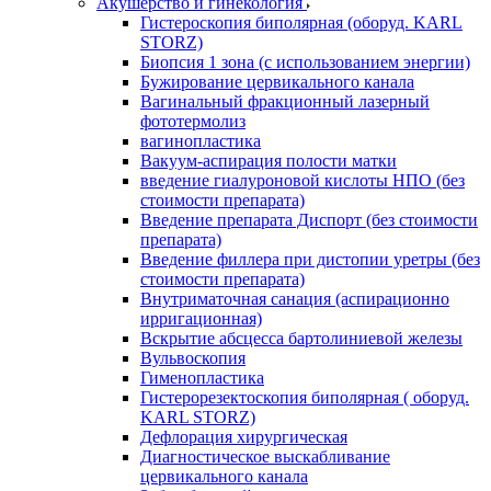
Акушерство и гинекология
Гистероскопия биполярная (оборуд. KARL
STORZ)
Биопсия 1 зона (с использованием энергии)
Бужирование цервикального канала
Вагинальный фракционный лазерный
фототермолиз
вагинопластика
Вакуум-аспирация полости матки
введение гиалуроновой кислоты НПО (без
стоимости препарата)
Введение препарата Диспорт (без стоимости
препарата)
Введение филлера при дистопии уретры (без
стоимости препарата)
Внутриматочная санация (аспирационно
ирригационная)
Вскрытие абсцесса бартолиниевой железы
Вульвоскопия
Гименопластика
Гистерорезектоскопия биполярная ( оборуд.
KARL STORZ)
Дефлорация хирургическая
Диагностическое выскабливание
цервикального канала