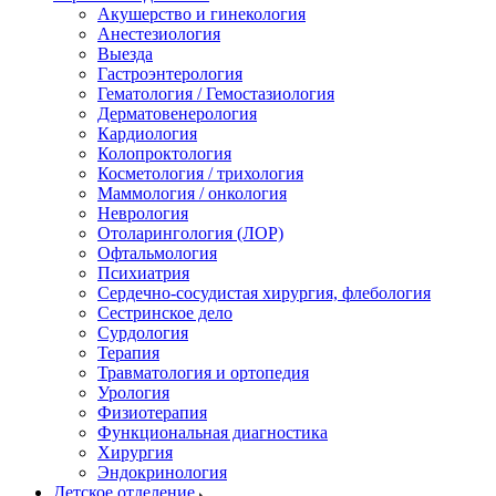
Акушерство и гинекология
Анестезиология
Выезда
Гастроэнтерология
Гематология / Гемостазиология
Дерматовенерология
Кардиология
Колопроктология
Косметология / трихология
Маммология / онкология
Неврология
Отоларингология (ЛОР)
Офтальмология
Психиатрия
Сердечно-сосудистая хирургия, флебология
Сестринское дело
Сурдология
Терапия
Травматология и ортопедия
Урология
Физиотерапия
Функциональная диагностика
Хирургия
Эндокринология
Детское отделение