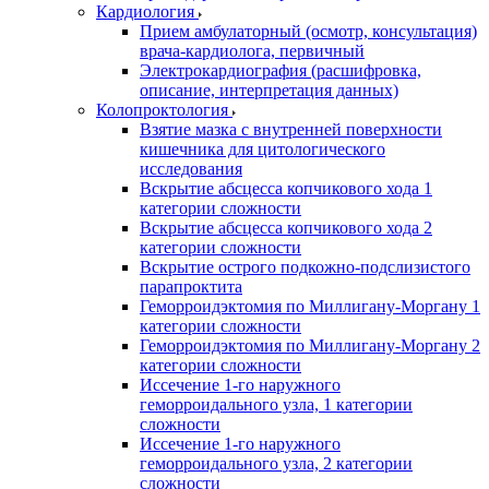
Кардиология
Прием амбулаторный (осмотр, консультация)
врача-кардиолога, первичный
Электрокардиография (расшифровка,
описание, интерпретация данных)
Колопроктология
Взятие мазка с внутренней поверхности
кишечника для цитологического
исследования
Вскрытие абсцесса копчикового хода 1
категории сложности
Вскрытие абсцесса копчикового хода 2
категории сложности
Вскрытие острого подкожно-подслизистого
парапроктита
Геморроидэктомия по Миллигану-Моргану 1
категории сложности
Геморроидэктомия по Миллигану-Моргану 2
категории сложности
Иссечение 1-го наружного
геморроидального узла, 1 категории
сложности
Иссечение 1-го наружного
геморроидального узла, 2 категории
сложности