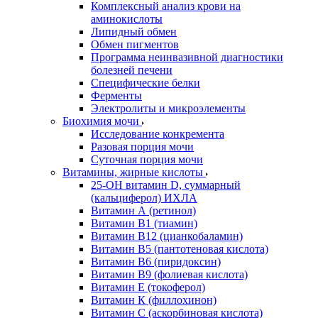
Комплексный анализ крови на
аминокислоты
Липидный обмен
Обмен пигментов
Программа неинвазивной диагностики
болезней печени
Специфические белки
Ферменты
Электролиты и микроэлементы
Биохимия мочи
Исследование конкремента
Разовая порция мочи
Суточная порция мочи
Витамины, жирные кислоты
25-OH витамин D, суммарный
(кальциферол) ИХЛА
Витамин А (ретинол)
Витамин В1 (тиамин)
Витамин В12 (цианкобаламин)
Витамин В5 (пантотеновая кислота)
Витамин В6 (пиридоксин)
Витамин В9 (фолиевая кислота)
Витамин Е (токоферол)
Витамин К (филлохинон)
Витамин С (аскорбиновая кислота)