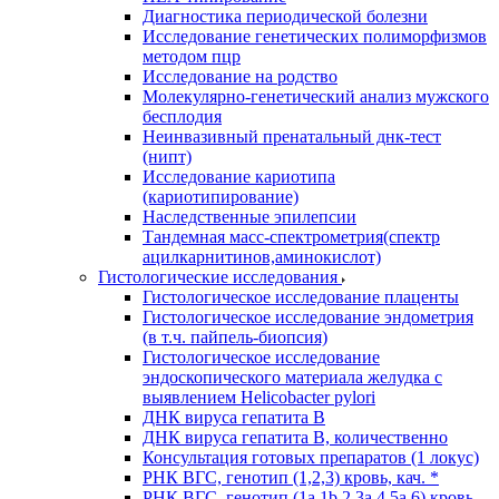
Диагностика периодической болезни
Исследование генетических полиморфизмов
методом пцр
Исследование на родство
Молекулярно-генетический анализ мужского
бесплодия
Неинвазивный пренатальный днк-тест
(нипт)
Исследование кариотипа
(кариотипирование)
Наследственные эпилепсии
Тандемная масс-спектрометрия(спектр
ацилкарнитинов,аминокислот)
Гистологические исследования
Гистологическое исследование плаценты
Гистологическое исследование эндометрия
(в т.ч. пайпель-биопсия)
Гистологическое исследование
эндоскопического материала желудка с
выявлением Helicobacter pylori
ДНК вируса гепатита B
ДНК вируса гепатита B, количественно
Консультация готовых препаратов (1 локус)
РНК ВГC, генотип (1,2,3) кровь, кач. *
РНК ВГC, генотип (1a,1b,2,3a,4,5a,6) кровь,