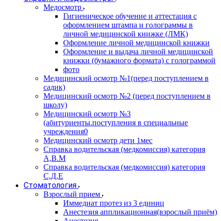
Медосмотр
Гигиеническое обучение и аттестация с
оформлением штампа и голограммы в
личной медицинской книжке (ЛМК)
Оформление личной медицинской книжки
Оформление и выдача личной медицинской
книжки (бумажного формата) с голограммой
фото
Медицинский осмотр №1(перед поступлением в
садик)
Медицинский осмотр №2 (перед поступлением в
школу)
Медицинский осмотр №3
(абитуриенты.поступления в специальные
учреждения0
Медицинский осмотр дети 1мес
Справка водительская (медкомиссия) категория
А,В.М
Справка водительская (медкомиссия) категория
С,Д,Е
Стоматология
Взрослый прием
Иммедиат протез из 3 единиц
Анестезия аппликационная(взрослый приём)
Анестезия