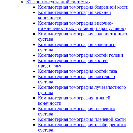
КТ костно-суставной системы
Компьютерная томография бедренной кости
Компьютерная томография верхней
конечности
Компьютерная томография височно-
нижнечелюстных суставов (пара суставов)
Компьютерная томография голеностопного
сустава
Компьютерная томография коленного
сустава
Компьютерная томография костей голени
Компьютерная томография костей
предплечья
Компьютерная томография костей таза
Компьютерная томография локтевого
сустава
Компьютерная томография лучезапястного
сустава
Компьютерная томография нижней
конечности
Компьютерная томография плечевого
сустава
Компьютерная томография плечевой кости
Компьютерная томография тазобедренного
сустава