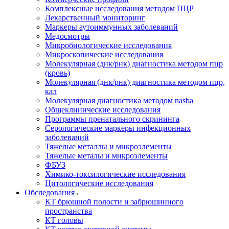
Комплексные исследования методом ПЦР
Лекарственный мониторинг
Маркеры аутоиммунных заболеваний
Медосмотры
Микробиологические исследования
Микроскопические исследования
Молекулярная (днк/рнк) диагностика методом пцр
(кровь)
Молекулярная (днк/рнк) диагностика методом пцр,
кал
Молекулярная диагностика методом nasba
Общеклинические исследования
Программы пренатального скрининга
Серологические маркеры инфекционных
заболеваний
Тяжелые металлы и микроэлементы
Тяжелые металы и микроэлементы
ФБУЗ
Химико-токсилогические исследования
Цитологические исследования
Обследования
КТ брюшной полости и забрюшинного
пространства
КТ головы