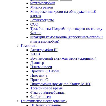
метгемоглобин
Миелограмма
Микроскопия крови на обнаружения LE
клеток
Ретикулоциты
СОЭ
Тромбоциты-Подсчёт произведен по методу
Фонио
Фракции гемоглобина (карбоксигемоглобин
и метгемоглобин)
Гемостаз
Антитромбин III
АЧТВ
Волчаночный антикоагулянт (скрининг)
Д-димер
Плазминоген
Протеин C Global
Протеин S
Протеин С
Протромбин (время, по Квику, МНО)
Тромбиновое время
Фактор Виллебранда
Фибриноген
Генетическое исследование
HLA-типирование