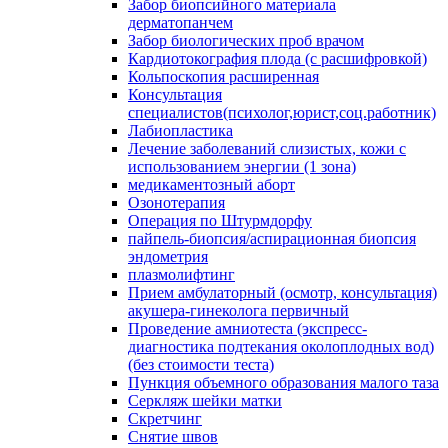
Забор биопсийного материала
дерматопанчем
Забор биологических проб врачом
Кардиотокография плода (с расшифровкой)
Кольпоскопия расширенная
Консультация
специалистов(психолог,юрист,соц.работник)
Лабиопластика
Лечение заболеваний слизистых, кожи с
использованием энергии (1 зона)
медикаментозный аборт
Озонотерапия
Операция по Штурмдорфу
пайпель-биопсия/аспирационная биопсия
эндометрия
плазмолифтинг
Прием амбулаторный (осмотр, консультация)
акушера-гинеколога первичный
Проведение амниотеста (экспресс-
диагностика подтекания околоплодных вод)
(без стоимости теста)
Пункция объемного образования малого таза
Серкляж шейки матки
Скретчинг
Снятие швов