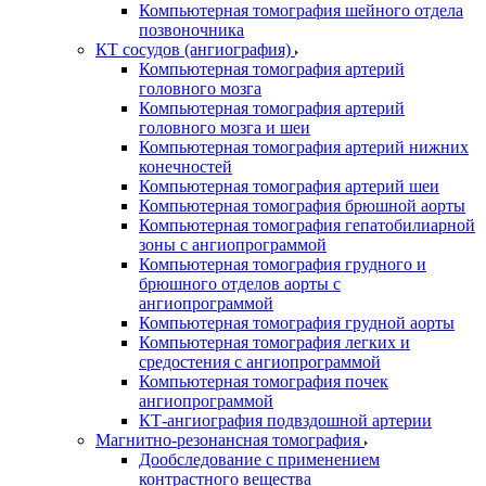
Компьютерная томография шейного отдела
позвоночника
КТ сосудов (ангиография)
Компьютерная томография артерий
головного мозга
Компьютерная томография артерий
головного мозга и шеи
Компьютерная томография артерий нижних
конечностей
Компьютерная томография артерий шеи
Компьютерная томография брюшной аорты
Компьютерная томография гепатобилиарной
зоны с ангиопрограммой
Компьютерная томография грудного и
брюшного отделов аорты с
ангиопрограммой
Компьютерная томография грудной аорты
Компьютерная томография легких и
средостения с ангиопрограммой
Компьютерная томография почек
ангиопрограммой
КТ-ангиография подвздошной артерии
Магнитно-резонансная томография
Дообследование с применением
контрастного вещества