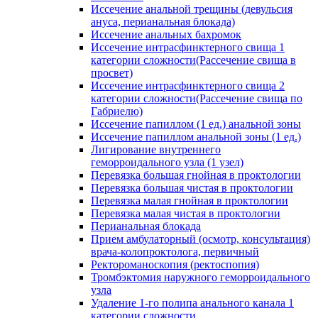
Иссечение анальной трещины (девульсия
ануса, перианальная блокада)
Иссечение анальных бахромок
Иссечение интрасфинктерного свища 1
категории сложности(Рассечение свища в
просвет)
Иссечение интрасфинктерного свища 2
категории сложности(Рассечение свища по
Габриелю)
Иссечение папиллом (1 ед.) анальной зоны
Иссечение папиллом анальной зоны (1 ед.)
Лигирование внутреннего
геморроидального узла (1 узел)
Перевязка большая гнойная в проктологии
Перевязка большая чистая в проктологии
Перевязка малая гнойная в проктологии
Перевязка малая чистая в проктологии
Перианальная блокада
Прием амбулаторный (осмотр, консультация)
врача-колопроктолога, первичный
Ректороманоскопия (ректоспопия)
Тромбэктомия наружного геморроидального
узла
Удаление 1-го полипа анального канала 1
категории сложности