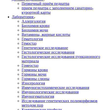
Первичный приём педиатра
прием педиатра с заполнением санаторно-
курортной карты
Лаборатория
Аллергология
Биохимия крови
Биохимия мочи
Витамины, жирные кислоты
Гематология
Гемостаз
Генетическое исследование
Гистологические исследования
Гистологические исследования пункционного
материала
Гомеостаз
Гормоны крови
Гормоны мочи
Гормоны слюны
Изосерология
Иммуногистохимические исследования
Имуннологические исследования
Имуногематология
Исследование генетических полиморфизмов
методом пцр
Коммерческие профили