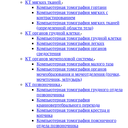
КТ мягких тканей
Компьютерная томография гортани
Компьютерная томография мягких с
контрастированием
Компьютерная томография мягких тканей
(определенной области тела)
КТ органов грудной клетки
Компьютерная томография грудной клетки
Компьютерная томография легких
Компьютерная томография органов
средостения
КТ органов мочеполовой системы
Компьютерная томография малого таза
Компьютерная томография органов
мочеобразования и мочеотделения (почки,
мочеточник, м/пузырь)
КТ позвоночника
Компьютерная томография грудного отдела
позвоночника
Компьютерная томография
краниовертебрального перехода
Компьютерная томография крестца и
копчика
Компьютерная томография поясничного
отдела позвоночника