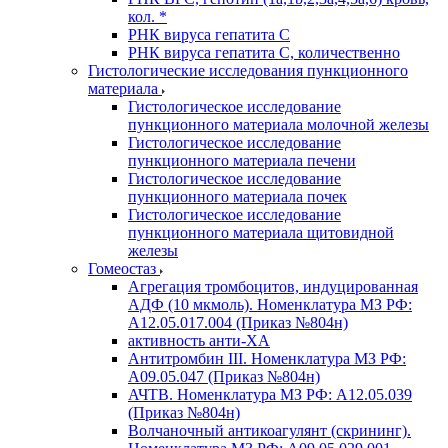
кол. *
РНК вируса гепатита C
РНК вируса гепатита C, количественно
Гистологические исследования пункционного
материала
Гистологическое исследование
пункционного материала молочной железы
Гистологическое исследование
пункционного материала печени
Гистологическое исследование
пункционного материала почек
Гистологическое исследование
пункционного материала щитовидной
железы
Гомеостаз
Агрегация тромбоцитов, индуцированная
АДФ (10 мкмоль). Номенклатура МЗ РФ:
A12.05.017.004 (Приказ №804н)
активность анти-ХА
Антитромбин III. Номенклатура МЗ РФ:
A09.05.047 (Приказ №804н)
АЧТВ. Номенклатура МЗ РФ: A12.05.039
(Приказ №804н)
Волчаночный антикоагулянт (скрининг).