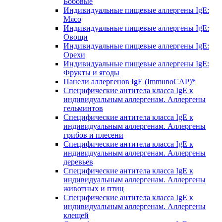
Бобовые
Индивидуальные пищевые аллергены IgE:
Мясо
Индивидуальные пищевые аллергены IgE:
Овощи
Индивидуальные пищевые аллергены IgE:
Орехи
Индивидуальные пищевые аллергены IgE:
Фрукты и ягоды
Панели аллергенов IgE (ImmunoCAP)*
Специфические антитела класса IgE к
индивидуальным аллергенам. Аллергены
гельминтов
Специфические антитела класса IgE к
индивидуальным аллергенам. Аллергены
грибов и плесени
Специфические антитела класса IgE к
индивидуальным аллергенам. Аллергены
деревьев
Специфические антитела класса IgE к
индивидуальным аллергенам. Аллергены
животных и птиц
Специфические антитела класса IgE к
индивидуальным аллергенам. Аллергены
клещей