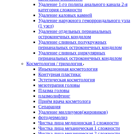
Удаление 1-го полипа анального канала 2-я
категория сложности
Удаление каловых камней
Удаление наружного геморроидального узла
(1 узел)
Удаление отдельных перианальных
остроконечных кондилом
Удаление сливных полукружных
перианальных остроконечных кондилом
Удаление сливных циркулярных
перианальных остроконечных кондилом
Косметология / трихология
Иньекционная косметология
Контурная пластика:
Эстетическая косметология
мезотерапия головы
Плазма головы
плазмолифтинг
Приём врача косметолога
Сепарация
Удаление миллиумов(жировиков)
фотодермолиз
Чистка лица медицинская 1 сложности
Чистка лица механическая 1 сложности
Чистка лица механическая 2 сложности