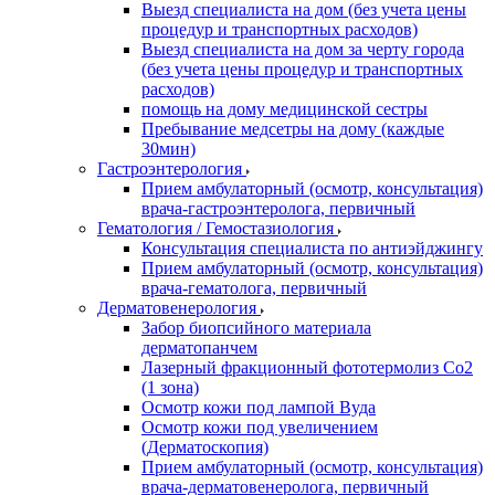
Выезд специалиста на дом (без учета цены
процедур и транспортных расходов)
Выезд специалиста на дом за черту города
(без учета цены процедур и транспортных
расходов)
помощь на дому медицинской сестры
Пребывание медсетры на дому (каждые
30мин)
Гастроэнтерология
Прием амбулаторный (осмотр, консультация)
врача-гастроэнтеролога, первичный
Гематология / Гемостазиология
Консультация специалиста по антиэйджингу
Прием амбулаторный (осмотр, консультация)
врача-гематолога, первичный
Дерматовенерология
Забор биопсийного материала
дерматопанчем
Лазерный фракционный фототермолиз Со2
(1 зона)
Осмотр кожи под лампой Вуда
Осмотр кожи под увеличением
(Дерматоскопия)
Прием амбулаторный (осмотр, консультация)
врача-дерматовенеролога, первичный