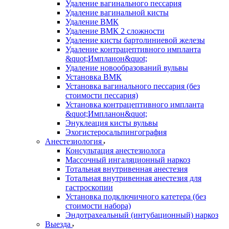
Удаление вагинального пессария
Удаление вагинальной кисты
Удаление ВМК
Удаление ВМК 2 сложности
Удаление кисты бартолиниевой железы
Удаление контрацептивного импланта
&quot;Импланон&quot;
Удаление новообразований вульвы
Установка ВМК
Установка вагинального пессария (без
стоимости пессария)
Установка контрацептивного импланта
&quot;Импланон&quot;
Энуклеация кисты вульвы
Эхогистеросальпингография
Анестезиология
Консультация анестезиолога
Массочный ингаляционный наркоз
Тотальная внутривенная анестезия
Тотальная внутривенная анестезия для
гастроскопии
Установка подключичного катетера (без
стоимости набора)
Эндотрахеальный (интубационный) наркоз
Выезда