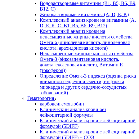
Водорастворимые витамины (B1, B5, B6, В9,
В12, С)
Жирорастворимые витамины (A, D, E, K)
Комплексный анализ крови на витамины (A,
D, E, K, C, B1, B5, B6, В9, B12)
Комплексный анализ крови на
ненасыщенные жирные кислоты семейства
Омега-6 (линолевая кислота, линоленовая
кислота, арахидоновая кислота)
Ненасыщенные жирные кислоты семейства
Омега-3 (эйкозапентаеновая кислота,
докозагексаеновая кислота, Витамин E
(токоферол))
Определение Омега-3 индекса (оценка риска
внезапной сердечной смерти, инфаркта
миокарда и других сердечно-сосудистых
заболеваний)
Гематология
карбоксигемоглобин
Клинический анализ крови без
лейкоцитарной формулы
Клинический анализ крови с лейкоцитарной
формулой (5DIFF)
Клинический анализ крови с лейкоцитарной
формулой (5DIFF) + СОЭ