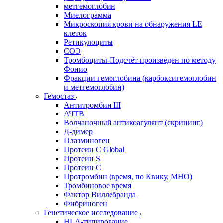
метгемоглобин
Миелограмма
Микроскопия крови на обнаружения LE
клеток
Ретикулоциты
СОЭ
Тромбоциты-Подсчёт произведен по методу
Фонио
Фракции гемоглобина (карбоксигемоглобин
и метгемоглобин)
Гемостаз
Антитромбин III
АЧТВ
Волчаночный антикоагулянт (скрининг)
Д-димер
Плазминоген
Протеин C Global
Протеин S
Протеин С
Протромбин (время, по Квику, МНО)
Тромбиновое время
Фактор Виллебранда
Фибриноген
Генетическое исследование
HLA-типирование