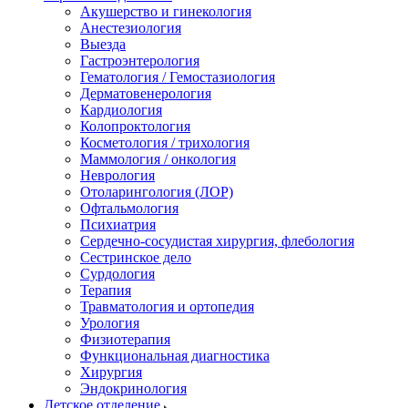
Акушерство и гинекология
Анестезиология
Выезда
Гастроэнтерология
Гематология / Гемостазиология
Дерматовенерология
Кардиология
Колопроктология
Косметология / трихология
Маммология / онкология
Неврология
Отоларингология (ЛОР)
Офтальмология
Психиатрия
Сердечно-сосудистая хирургия, флебология
Сестринское дело
Сурдология
Терапия
Травматология и ортопедия
Урология
Физиотерапия
Функциональная диагностика
Хирургия
Эндокринология
Детское отделение