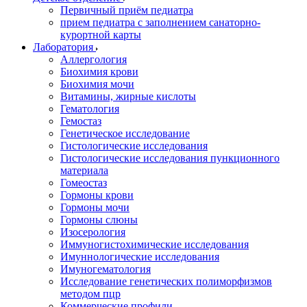
Первичный приём педиатра
прием педиатра с заполнением санаторно-
курортной карты
Лаборатория
Аллергология
Биохимия крови
Биохимия мочи
Витамины, жирные кислоты
Гематология
Гемостаз
Генетическое исследование
Гистологические исследования
Гистологические исследования пункционного
материала
Гомеостаз
Гормоны крови
Гормоны мочи
Гормоны слюны
Изосерология
Иммуногистохимические исследования
Имуннологические исследования
Имуногематология
Исследование генетических полиморфизмов
методом пцр
Коммерческие профили