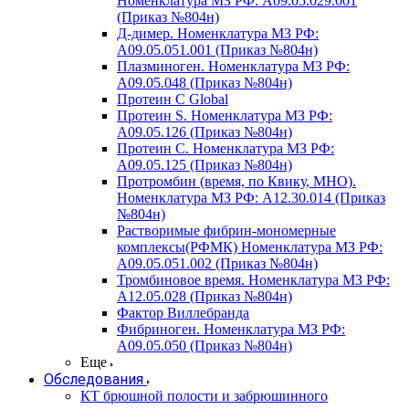
Номенклатура МЗ РФ: A09.05.029.001
(Приказ №804н)
Д-димер. Номенклатура МЗ РФ:
A09.05.051.001 (Приказ №804н)
Плазминоген. Номенклатура МЗ РФ:
A09.05.048 (Приказ №804н)
Протеин C Global
Протеин S. Номенклатура МЗ РФ:
A09.05.126 (Приказ №804н)
Протеин С. Номенклатура МЗ РФ:
A09.05.125 (Приказ №804н)
Протромбин (время, по Квику, МНО).
Номенклатура МЗ РФ: A12.30.014 (Приказ
№804н)
Растворимые фибрин-мономерные
комплексы(РФМК) Номенклатура МЗ РФ:
A09.05.051.002 (Приказ №804н)
Тромбиновое время. Номенклатура МЗ РФ:
A12.05.028 (Приказ №804н)
Фактор Виллебранда
Фибриноген. Номенклатура МЗ РФ:
A09.05.050 (Приказ №804н)
Еще
Обследования
КТ брюшной полости и забрюшинного