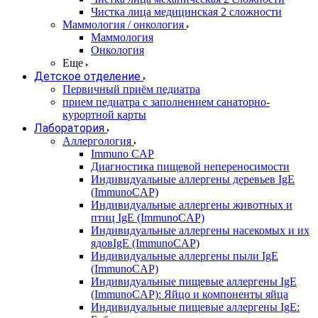
Чистка лица медицинская 2 сложности
Маммология / онкология
Маммология
Онкология
Еще
Детское отделение
Первичный приём педиатра
прием педиатра с заполнением санаторно-
курортной карты
Лаборатория
Аллергология
Immuno CAP
Диагностика пищевой непереносимости
Индивидуальные аллергены деревьев IgE
(ImmunoCAP)
Индивидуальные аллергены животных и
птиц IgE (ImmunoCAP)
Индивидуальные аллергены насекомых и их
ядовIgE (ImmunoCAP)
Индивидуальные аллергены пыли IgE
(ImmunoCAP)
Индивидуальные пищевые аллергены IgE
(ImmunoCAP): Яйцо и компоненты яйца
Индивидуальные пищевые аллергены IgE: