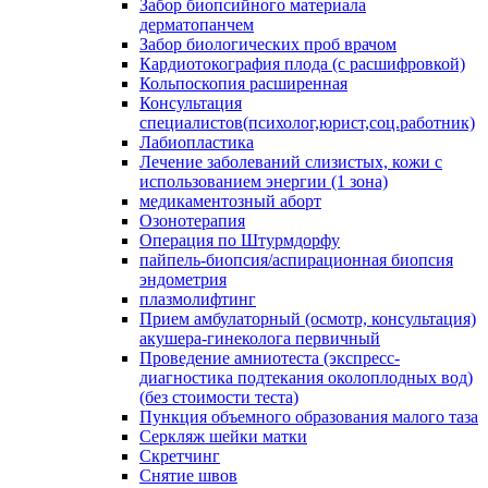
Забор биопсийного материала
дерматопанчем
Забор биологических проб врачом
Кардиотокография плода (с расшифровкой)
Кольпоскопия расширенная
Консультация
специалистов(психолог,юрист,соц.работник)
Лабиопластика
Лечение заболеваний слизистых, кожи с
использованием энергии (1 зона)
медикаментозный аборт
Озонотерапия
Операция по Штурмдорфу
пайпель-биопсия/аспирационная биопсия
эндометрия
плазмолифтинг
Прием амбулаторный (осмотр, консультация)
акушера-гинеколога первичный
Проведение амниотеста (экспресс-
диагностика подтекания околоплодных вод)
(без стоимости теста)
Пункция объемного образования малого таза
Серкляж шейки матки
Скретчинг
Снятие швов