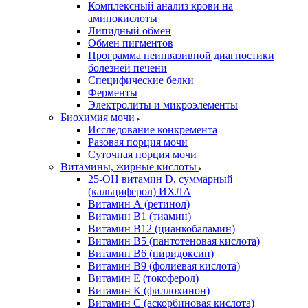
Комплексный анализ крови на
аминокислоты
Липидный обмен
Обмен пигментов
Программа неинвазивной диагностики
болезней печени
Специфические белки
Ферменты
Электролиты и микроэлементы
Биохимия мочи
Исследование конкремента
Разовая порция мочи
Суточная порция мочи
Витамины, жирные кислоты
25-OH витамин D, суммарный
(кальциферол) ИХЛА
Витамин А (ретинол)
Витамин В1 (тиамин)
Витамин В12 (цианкобаламин)
Витамин В5 (пантотеновая кислота)
Витамин В6 (пиридоксин)
Витамин В9 (фолиевая кислота)
Витамин Е (токоферол)
Витамин К (филлохинон)
Витамин С (аскорбиновая кислота)