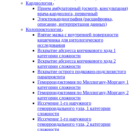
Кардиология
Прием амбулаторный (осмотр, консультация)
врача-кардиолога, первичный
Электрокардиография (расшифровка,
описание, интерпретация данных)
Колопроктология
Взятие мазка с внутренней поверхности
кишечника для цитологического
исследования
Вскрытие абсцесса копчикового хода 1
категории сложности
Вскрытие абсцесса копчикового хода 2
категории сложности
Вскрытие острого подкожно-подслизистого
парапроктита
Геморроидэктомия по Миллигану-Моргану 1
категории сложности
Геморроидэктомия по Миллигану-Моргану 2
категории сложности
Иссечение 1-го наружного
геморроидального узла, 1 категории
сложности
Иссечение 1-го наружного
геморроидального узла, 2 категории
сложности