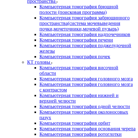
пространства
Компьютерная томография брюшной
полости (поисковая программа)
Компьютерная томография забрюшинного
пространства(система мочевыведения
почки,мочеточники,мочевой пузырь)
Компьютерная томография надпочечников
Компьютерная томография печени
Компьютерная томография поджелудочной
железы
Компьютерная томография почек
КТ головы
Компьютерная томография височной
области
Компьютерная томография головного мозга
Компьютерная томография головного мозга
с контрастом
Компьютерная томография нижней и
верхней челюсти
Компьютерная томография одной челюсти
Компьютерная томография околоносовых
пазух
Компьютерная томография орбит
Компьютерная томография основания черепа
Компьютерная томография ротоглотки