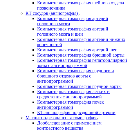
Компьютерная томография шейного отдела
позвоночника
КТ сосудов (ангиография)
Компьютерная томография артерий
головного мозга
Компьютерная томография артерий
головного мозга и шеи
Компьютерная томография артерий нижних
конечностей
Компьютерная томография артерий шеи
Компьютерная томография брюшной аорты
Компьютерная томография гепатобилиарной
зоны с ангиопрограммой
Компьютерная томография грудного и
брюшного отделов аорты с
ангиопрограммой
Компьютерная томография грудной аорты
Компьютерная томография легких и
средостения с ангиопрограммой
Компьютерная томография почек
ангиопрограммой
КТ-ангиография подвздошной артерии
Магнитно-резонансная томография
Дообследование с применением
контрастного вещества