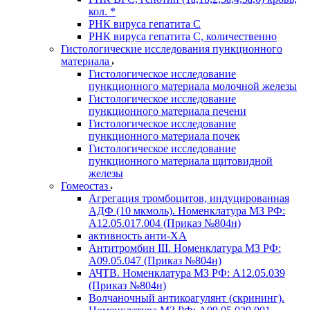
кол. *
РНК вируса гепатита C
РНК вируса гепатита C, количественно
Гистологические исследования пункционного
материала
Гистологическое исследование
пункционного материала молочной железы
Гистологическое исследование
пункционного материала печени
Гистологическое исследование
пункционного материала почек
Гистологическое исследование
пункционного материала щитовидной
железы
Гомеостаз
Агрегация тромбоцитов, индуцированная
АДФ (10 мкмоль). Номенклатура МЗ РФ:
A12.05.017.004 (Приказ №804н)
активность анти-ХА
Антитромбин III. Номенклатура МЗ РФ:
A09.05.047 (Приказ №804н)
АЧТВ. Номенклатура МЗ РФ: A12.05.039
(Приказ №804н)
Волчаночный антикоагулянт (скрининг).