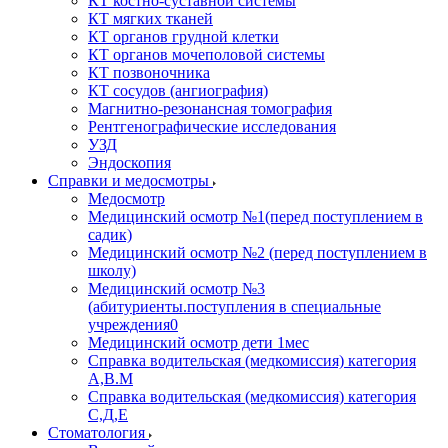
КТ костно-суставной системы
КТ мягких тканей
КТ органов грудной клетки
КТ органов мочеполовой системы
КТ позвоночника
КТ сосудов (ангиография)
Магнитно-резонансная томография
Рентгенографические исследования
УЗД
Эндоскопия
Справки и медосмотры
Медосмотр
Медицинский осмотр №1(перед поступлением в
садик)
Медицинский осмотр №2 (перед поступлением в
школу)
Медицинский осмотр №3
(абитуриенты.поступления в специальные
учреждения0
Медицинский осмотр дети 1мес
Справка водительская (медкомиссия) категория
А,В.М
Справка водительская (медкомиссия) категория
С,Д,Е
Стоматология