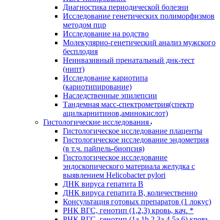
Диагностика периодической болезни
Исследование генетических полиморфизмов
методом пцр
Исследование на родство
Молекулярно-генетический анализ мужского
бесплодия
Неинвазивный пренатальный днк-тест
(нипт)
Исследование кариотипа
(кариотипирование)
Наследственные эпилепсии
Тандемная масс-спектрометрия(спектр
ацилкарнитинов,аминокислот)
Гистологические исследования
Гистологическое исследование плаценты
Гистологическое исследование эндометрия
(в т.ч. пайпель-биопсия)
Гистологическое исследование
эндоскопического материала желудка с
выявлением Helicobacter pylori
ДНК вируса гепатита B
ДНК вируса гепатита B, количественно
Консультация готовых препаратов (1 локус)
РНК ВГC, генотип (1,2,3) кровь, кач. *
РНК ВГC, генотип (1a,1b,2,3a,4,5a,6) кровь,