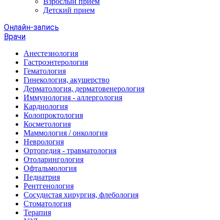
Взрослый прием
Детский прием
Онлайн-запись
Врачи
Анестезиология
Гастроэнтерология
Гематология
Гинекология, акушерство
Дерматология, дерматовенерология
Иммунология - аллергология
Кардиология
Колопроктология
Косметология
Маммология / онкология
Неврология
Ортопедия - травматология
Отоларингология
Офтальмология
Педиатрия
Рентгенология
Сосудистая хирургия, флебология
Стоматология
Терапия