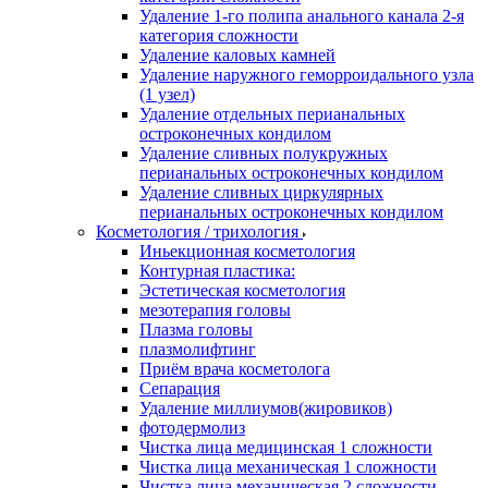
Удаление 1-го полипа анального канала 2-я
категория сложности
Удаление каловых камней
Удаление наружного геморроидального узла
(1 узел)
Удаление отдельных перианальных
остроконечных кондилом
Удаление сливных полукружных
перианальных остроконечных кондилом
Удаление сливных циркулярных
перианальных остроконечных кондилом
Косметология / трихология
Иньекционная косметология
Контурная пластика:
Эстетическая косметология
мезотерапия головы
Плазма головы
плазмолифтинг
Приём врача косметолога
Сепарация
Удаление миллиумов(жировиков)
фотодермолиз
Чистка лица медицинская 1 сложности
Чистка лица механическая 1 сложности
Чистка лица механическая 2 сложности