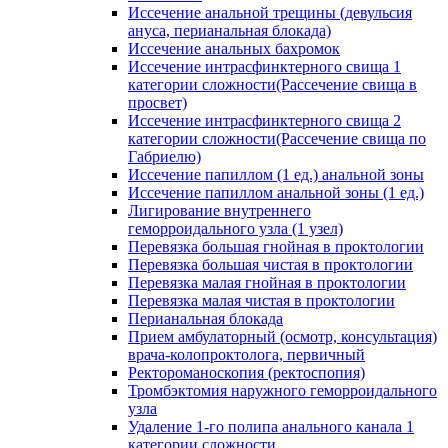
Иссечение анальной трещины (девульсия
ануса, перианальная блокада)
Иссечение анальных бахромок
Иссечение интрасфинктерного свища 1
категории сложности(Рассечение свища в
просвет)
Иссечение интрасфинктерного свища 2
категории сложности(Рассечение свища по
Габриелю)
Иссечение папиллом (1 ед.) анальной зоны
Иссечение папиллом анальной зоны (1 ед.)
Лигирование внутреннего
геморроидального узла (1 узел)
Перевязка большая гнойная в проктологии
Перевязка большая чистая в проктологии
Перевязка малая гнойная в проктологии
Перевязка малая чистая в проктологии
Перианальная блокада
Прием амбулаторный (осмотр, консультация)
врача-колопроктолога, первичный
Ректороманоскопия (ректоспопия)
Тромбэктомия наружного геморроидального
узла
Удаление 1-го полипа анального канала 1
категории сложности