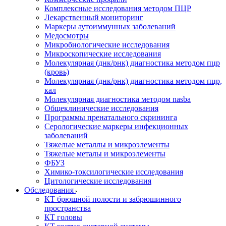
Комплексные исследования методом ПЦР
Лекарственный мониторинг
Маркеры аутоиммунных заболеваний
Медосмотры
Микробиологические исследования
Микроскопические исследования
Молекулярная (днк/рнк) диагностика методом пцр
(кровь)
Молекулярная (днк/рнк) диагностика методом пцр,
кал
Молекулярная диагностика методом nasba
Общеклинические исследования
Программы пренатального скрининга
Серологические маркеры инфекционных
заболеваний
Тяжелые металлы и микроэлементы
Тяжелые металы и микроэлементы
ФБУЗ
Химико-токсилогические исследования
Цитологические исследования
Обследования
КТ брюшной полости и забрюшинного
пространства
КТ головы