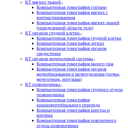
КТ мягких тканей
Компьютерная томография гортани
Компьютерная томография мягких с
контрастированием
Компьютерная томография мягких тканей
(определенной области тела)
КТ органов грудной клетки
Компьютерная томография грудной клетки
Компьютерная томография легких
Компьютерная томография органов
средостения
КТ органов мочеполовой системы
Компьютерная томография малого таза
Компьютерная томография органов
мочеобразования и мочеотделения (почки,
мочеточник, м/пузырь)
КТ позвоночника
Компьютерная томография грудного отдела
позвоночника
Компьютерная томография
краниовертебрального перехода
Компьютерная томография крестца и
копчика
Компьютерная томография поясничного
отдела позвоночника