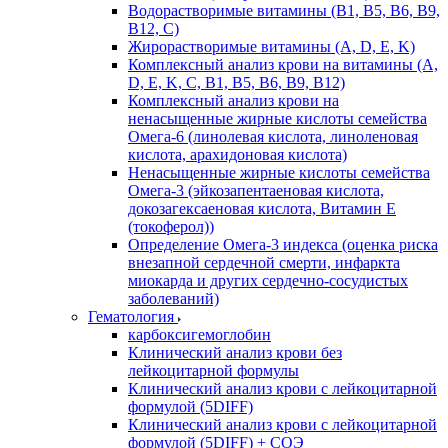
Водорастворимые витамины (B1, B5, B6, В9,
В12, С)
Жирорастворимые витамины (A, D, E, K)
Комплексный анализ крови на витамины (A,
D, E, K, C, B1, B5, B6, В9, B12)
Комплексный анализ крови на
ненасыщенные жирные кислоты семейства
Омега-6 (линолевая кислота, линоленовая
кислота, арахидоновая кислота)
Ненасыщенные жирные кислоты семейства
Омега-3 (эйкозапентаеновая кислота,
докозагексаеновая кислота, Витамин E
(токоферол))
Определение Омега-3 индекса (оценка риска
внезапной сердечной смерти, инфаркта
миокарда и других сердечно-сосудистых
заболеваний)
Гематология
карбоксигемоглобин
Клинический анализ крови без
лейкоцитарной формулы
Клинический анализ крови с лейкоцитарной
формулой (5DIFF)
Клинический анализ крови с лейкоцитарной
формулой (5DIFF) + СОЭ