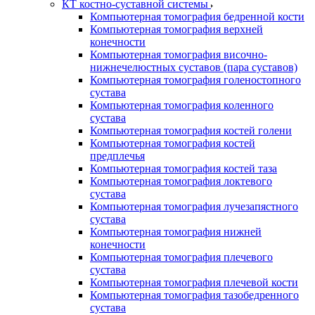
КТ костно-суставной системы
Компьютерная томография бедренной кости
Компьютерная томография верхней
конечности
Компьютерная томография височно-
нижнечелюстных суставов (пара суставов)
Компьютерная томография голеностопного
сустава
Компьютерная томография коленного
сустава
Компьютерная томография костей голени
Компьютерная томография костей
предплечья
Компьютерная томография костей таза
Компьютерная томография локтевого
сустава
Компьютерная томография лучезапястного
сустава
Компьютерная томография нижней
конечности
Компьютерная томография плечевого
сустава
Компьютерная томография плечевой кости
Компьютерная томография тазобедренного
сустава