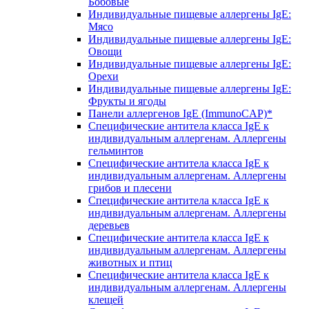
Бобовые
Индивидуальные пищевые аллергены IgE:
Мясо
Индивидуальные пищевые аллергены IgE:
Овощи
Индивидуальные пищевые аллергены IgE:
Орехи
Индивидуальные пищевые аллергены IgE:
Фрукты и ягоды
Панели аллергенов IgE (ImmunoCAP)*
Специфические антитела класса IgE к
индивидуальным аллергенам. Аллергены
гельминтов
Специфические антитела класса IgE к
индивидуальным аллергенам. Аллергены
грибов и плесени
Специфические антитела класса IgE к
индивидуальным аллергенам. Аллергены
деревьев
Специфические антитела класса IgE к
индивидуальным аллергенам. Аллергены
животных и птиц
Специфические антитела класса IgE к
индивидуальным аллергенам. Аллергены
клещей