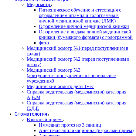
Медосмотр
Гигиеническое обучение и аттестация с
оформлением штампа и голограммы в
личной медицинской книжке (ЛМК)
Оформление личной медицинской книжки
Оформление и выдача личной медицинской
книжки (бумажного формата) с голограммой
фото
Медицинский осмотр №1(перед поступлением в
садик)
Медицинский осмотр №2 (перед поступлением в
школу)
Медицинский осмотр №3
(абитуриенты.поступления в специальные
учреждения0
Медицинский осмотр дети 1мес
Справка водительская (медкомиссия) категория
А,В.М
Справка водительская (медкомиссия) категория
С,Д,Е
Стоматология
Взрослый прием
Иммедиат протез из 3 единиц
Анестезия аппликационная(взрослый приём)
Анестезия