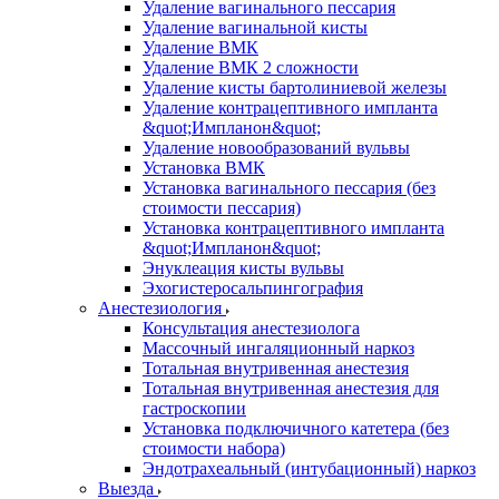
Удаление вагинального пессария
Удаление вагинальной кисты
Удаление ВМК
Удаление ВМК 2 сложности
Удаление кисты бартолиниевой железы
Удаление контрацептивного импланта
&quot;Импланон&quot;
Удаление новообразований вульвы
Установка ВМК
Установка вагинального пессария (без
стоимости пессария)
Установка контрацептивного импланта
&quot;Импланон&quot;
Энуклеация кисты вульвы
Эхогистеросальпингография
Анестезиология
Консультация анестезиолога
Массочный ингаляционный наркоз
Тотальная внутривенная анестезия
Тотальная внутривенная анестезия для
гастроскопии
Установка подключичного катетера (без
стоимости набора)
Эндотрахеальный (интубационный) наркоз
Выезда