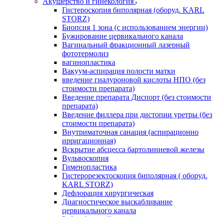
Акушерство и гинекология
Гистероскопия биполярная (оборуд. KARL
STORZ)
Биопсия 1 зона (с использованием энергии)
Бужирование цервикального канала
Вагинальный фракционный лазерный
фототермолиз
вагинопластика
Вакуум-аспирация полости матки
введение гиалуроновой кислоты НПО (без
стоимости препарата)
Введение препарата Диспорт (без стоимости
препарата)
Введение филлера при дистопии уретры (без
стоимости препарата)
Внутриматочная санация (аспирационно
ирригационная)
Вскрытие абсцесса бартолиниевой железы
Вульвоскопия
Гименопластика
Гистерорезектоскопия биполярная ( оборуд.
KARL STORZ)
Дефлорация хирургическая
Диагностическое выскабливание
цервикального канала