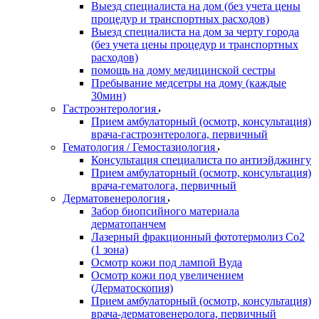
Выезд специалиста на дом (без учета цены
процедур и транспортных расходов)
Выезд специалиста на дом за черту города
(без учета цены процедур и транспортных
расходов)
помощь на дому медицинской сестры
Пребывание медсетры на дому (каждые
30мин)
Гастроэнтерология
Прием амбулаторный (осмотр, консультация)
врача-гастроэнтеролога, первичный
Гематология / Гемостазиология
Консультация специалиста по антиэйджингу
Прием амбулаторный (осмотр, консультация)
врача-гематолога, первичный
Дерматовенерология
Забор биопсийного материала
дерматопанчем
Лазерный фракционный фототермолиз Со2
(1 зона)
Осмотр кожи под лампой Вуда
Осмотр кожи под увеличением
(Дерматоскопия)
Прием амбулаторный (осмотр, консультация)
врача-дерматовенеролога, первичный