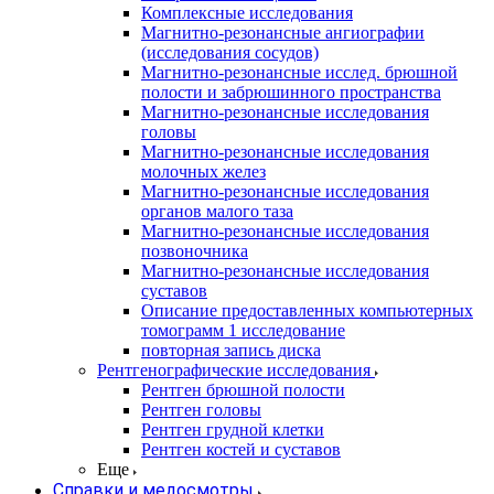
Комплексные исследования
Магнитно-резонансные ангиографии
(исследования сосудов)
Магнитно-резонансные исслед. брюшной
полости и забрюшинного пространства
Магнитно-резонансные исследования
головы
Магнитно-резонансные исследования
молочных желез
Магнитно-резонансные исследования
органов малого таза
Магнитно-резонансные исследования
позвоночника
Магнитно-резонансные исследования
суставов
Описание предоставленных компьютерных
томограмм 1 исследование
повторная запись диска
Рентгенографические исследования
Рентген брюшной полости
Рентген головы
Рентген грудной клетки
Рентген костей и суставов
Еще
Справки и медосмотры