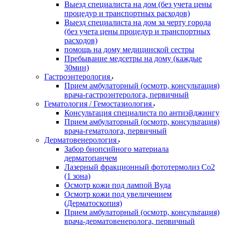
Выезд специалиста на дом (без учета цены
процедур и транспортных расходов)
Выезд специалиста на дом за черту города
(без учета цены процедур и транспортных
расходов)
помощь на дому медицинской сестры
Пребывание медсетры на дому (каждые
30мин)
Гастроэнтерология
Прием амбулаторный (осмотр, консультация)
врача-гастроэнтеролога, первичный
Гематология / Гемостазиология
Консультация специалиста по антиэйджингу
Прием амбулаторный (осмотр, консультация)
врача-гематолога, первичный
Дерматовенерология
Забор биопсийного материала
дерматопанчем
Лазерный фракционный фототермолиз Со2
(1 зона)
Осмотр кожи под лампой Вуда
Осмотр кожи под увеличением
(Дерматоскопия)
Прием амбулаторный (осмотр, консультация)
врача-дерматовенеролога, первичный