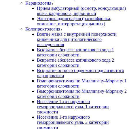
Кардиология
Прием амбулаторный (осмотр, консультация)
врача-кардиолога, первичный
Электрокардиография (расшифровка,
описание, интерпретация данных)
Колопроктология
Взятие мазка с внутренней поверхности
кишечника для цитологического
исследования
Вскрытие абсцесса копчикового хода 1
категории сложности
Вскрытие абсцесса копчикового хода 2
категории сложности
Вскрытие острого подкожно-подслизистого
парапроктита
Геморроидэктомия по Миллигану-Моргану 1
категории сложности
Геморроидэктомия по Миллигану-Моргану 2
категории сложности
Иссечение 1-го наружного
геморроидального узла, 1 категории
сложности
Иссечение 1-го наружного
геморроидального узла, 2 категории
сложности