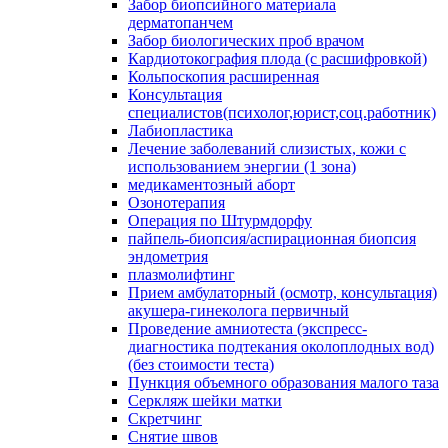
Забор биопсийного материала
дерматопанчем
Забор биологических проб врачом
Кардиотокография плода (с расшифровкой)
Кольпоскопия расширенная
Консультация
специалистов(психолог,юрист,соц.работник)
Лабиопластика
Лечение заболеваний слизистых, кожи с
использованием энергии (1 зона)
медикаментозный аборт
Озонотерапия
Операция по Штурмдорфу
пайпель-биопсия/аспирационная биопсия
эндометрия
плазмолифтинг
Прием амбулаторный (осмотр, консультация)
акушера-гинеколога первичный
Проведение амниотеста (экспресс-
диагностика подтекания околоплодных вод)
(без стоимости теста)
Пункция объемного образования малого таза
Серкляж шейки матки
Скретчинг
Снятие швов