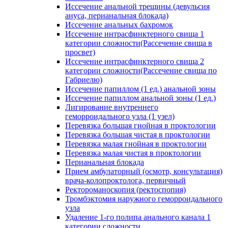
Иссечение анальной трещины (девульсия
ануса, перианальная блокада)
Иссечение анальных бахромок
Иссечение интрасфинктерного свища 1
категории сложности(Рассечение свища в
просвет)
Иссечение интрасфинктерного свища 2
категории сложности(Рассечение свища по
Габриелю)
Иссечение папиллом (1 ед.) анальной зоны
Иссечение папиллом анальной зоны (1 ед.)
Лигирование внутреннего
геморроидального узла (1 узел)
Перевязка большая гнойная в проктологии
Перевязка большая чистая в проктологии
Перевязка малая гнойная в проктологии
Перевязка малая чистая в проктологии
Перианальная блокада
Прием амбулаторный (осмотр, консультация)
врача-колопроктолога, первичный
Ректороманоскопия (ректоспопия)
Тромбэктомия наружного геморроидального
узла
Удаление 1-го полипа анального канала 1
категории сложности