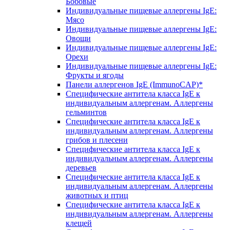
Бобовые
Индивидуальные пищевые аллергены IgE:
Мясо
Индивидуальные пищевые аллергены IgE:
Овощи
Индивидуальные пищевые аллергены IgE:
Орехи
Индивидуальные пищевые аллергены IgE:
Фрукты и ягоды
Панели аллергенов IgE (ImmunoCAP)*
Специфические антитела класса IgE к
индивидуальным аллергенам. Аллергены
гельминтов
Специфические антитела класса IgE к
индивидуальным аллергенам. Аллергены
грибов и плесени
Специфические антитела класса IgE к
индивидуальным аллергенам. Аллергены
деревьев
Специфические антитела класса IgE к
индивидуальным аллергенам. Аллергены
животных и птиц
Специфические антитела класса IgE к
индивидуальным аллергенам. Аллергены
клещей