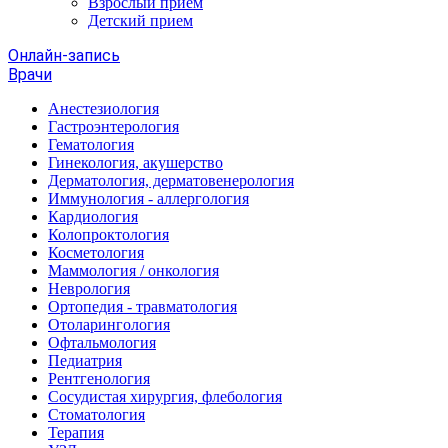
Взрослый прием
Детский прием
Онлайн-запись
Врачи
Анестезиология
Гастроэнтерология
Гематология
Гинекология, акушерство
Дерматология, дерматовенерология
Иммунология - аллергология
Кардиология
Колопроктология
Косметология
Маммология / онкология
Неврология
Ортопедия - травматология
Отоларингология
Офтальмология
Педиатрия
Рентгенология
Сосудистая хирургия, флебология
Стоматология
Терапия