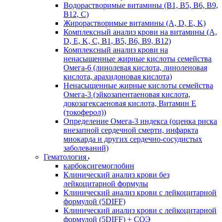
Водорастворимые витамины (B1, B5, B6, В9,
В12, С)
Жирорастворимые витамины (A, D, E, K)
Комплексный анализ крови на витамины (A,
D, E, K, C, B1, B5, B6, В9, B12)
Комплексный анализ крови на
ненасыщенные жирные кислоты семейства
Омега-6 (линолевая кислота, линоленовая
кислота, арахидоновая кислота)
Ненасыщенные жирные кислоты семейства
Омега-3 (эйкозапентаеновая кислота,
докозагексаеновая кислота, Витамин E
(токоферол))
Определение Омега-3 индекса (оценка риска
внезапной сердечной смерти, инфаркта
миокарда и других сердечно-сосудистых
заболеваний)
Гематология
карбоксигемоглобин
Клинический анализ крови без
лейкоцитарной формулы
Клинический анализ крови с лейкоцитарной
формулой (5DIFF)
Клинический анализ крови с лейкоцитарной
формулой (5DIFF) + СОЭ