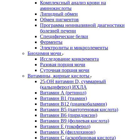
Комплексный анализ крови на
аминокислоты
Липидный обмен
Обмен пигментов
Программа неинвазивной диагностики
болезней печени
Специфические белки
Ферменты
Электролиты и микроэлементы
Биохимия мочи
Исследование конкремента
Разовая порция мочи
Суточная порция мочи
Витамины, жирные кислоты
25-OH витамин D, суммарный
(кальциферол) ИХЛА
Витамин А (ретинол)
Витамин В1 (тиамин)
Витамин В12 (цианкобаламин)
Витамин В5 (пантотеновая кислота)
Витамин В6 (пиридоксин)
Витамин В9 (фолиевая кислота)
Витамин Е (токоферол)
Витамин К (филлохинон)
Витамин С (аскорбиновая кислота)