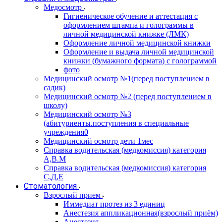
Медосмотр
Гигиеническое обучение и аттестация с
оформлением штампа и голограммы в
личной медицинской книжке (ЛМК)
Оформление личной медицинской книжки
Оформление и выдача личной медицинской
книжки (бумажного формата) с голограммой
фото
Медицинский осмотр №1(перед поступлением в
садик)
Медицинский осмотр №2 (перед поступлением в
школу)
Медицинский осмотр №3
(абитуриенты.поступления в специальные
учреждения0
Медицинский осмотр дети 1мес
Справка водительская (медкомиссия) категория
А,В.М
Справка водительская (медкомиссия) категория
С,Д,Е
Стоматология
Взрослый прием
Иммедиат протез из 3 единиц
Анестезия аппликационная(взрослый приём)
Анестезия