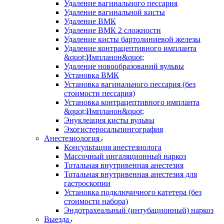
Удаление вагинального пессария
Удаление вагинальной кисты
Удаление ВМК
Удаление ВМК 2 сложности
Удаление кисты бартолиниевой железы
Удаление контрацептивного импланта
&quot;Импланон&quot;
Удаление новообразований вульвы
Установка ВМК
Установка вагинального пессария (без
стоимости пессария)
Установка контрацептивного импланта
&quot;Импланон&quot;
Энуклеация кисты вульвы
Эхогистеросальпингография
Анестезиология
Консультация анестезиолога
Массочный ингаляционный наркоз
Тотальная внутривенная анестезия
Тотальная внутривенная анестезия для
гастроскопии
Установка подключичного катетера (без
стоимости набора)
Эндотрахеальный (интубационный) наркоз
Выезда