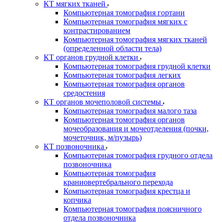
КТ мягких тканей
Компьютерная томография гортани
Компьютерная томография мягких с
контрастированием
Компьютерная томография мягких тканей
(определенной области тела)
КТ органов грудной клетки
Компьютерная томография грудной клетки
Компьютерная томография легких
Компьютерная томография органов
средостения
КТ органов мочеполовой системы
Компьютерная томография малого таза
Компьютерная томография органов
мочеобразования и мочеотделения (почки,
мочеточник, м/пузырь)
КТ позвоночника
Компьютерная томография грудного отдела
позвоночника
Компьютерная томография
краниовертебрального перехода
Компьютерная томография крестца и
копчика
Компьютерная томография поясничного
отдела позвоночника