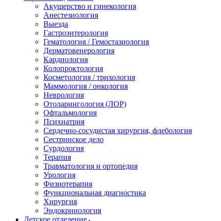
Акушерство и гинекология
Анестезиология
Выезда
Гастроэнтерология
Гематология / Гемостазиология
Дерматовенерология
Кардиология
Колопроктология
Косметология / трихология
Маммология / онкология
Неврология
Отоларингология (ЛОР)
Офтальмология
Психиатрия
Сердечно-сосудистая хирургия, флебология
Сестринское дело
Сурдология
Терапия
Травматология и ортопедия
Урология
Физиотерапия
Функциональная диагностика
Хирургия
Эндокринология
Детское отделение