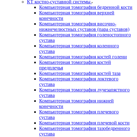
КТ костно-суставной системы
Компьютерная томография бедренной кости
Компьютерная томография верхней
конечности
Компьютерная томография височно-
нижнечелюстных суставов (пара суставов)
Компьютерная томография голеностопного
сустава
Компьютерная томография коленного
сустава
Компьютерная томография костей голени
Компьютерная томография костей
предплечья
Компьютерная томография костей таза
Компьютерная томография локтевого
сустава
Компьютерная томография лучезапястного
сустава
Компьютерная томография нижней
конечности
Компьютерная томография плечевого
сустава
Компьютерная томография плечевой кости
Компьютерная томография тазобедренного
сустава