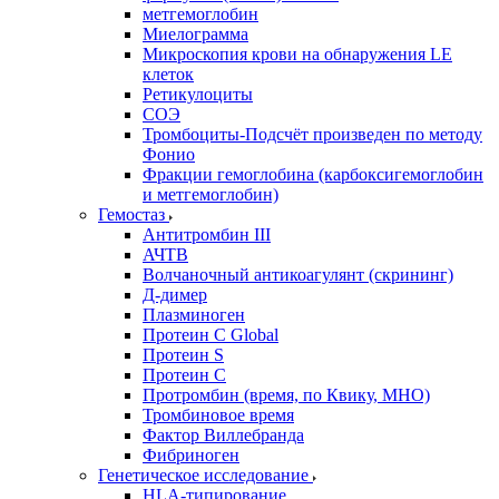
метгемоглобин
Миелограмма
Микроскопия крови на обнаружения LE
клеток
Ретикулоциты
СОЭ
Тромбоциты-Подсчёт произведен по методу
Фонио
Фракции гемоглобина (карбоксигемоглобин
и метгемоглобин)
Гемостаз
Антитромбин III
АЧТВ
Волчаночный антикоагулянт (скрининг)
Д-димер
Плазминоген
Протеин C Global
Протеин S
Протеин С
Протромбин (время, по Квику, МНО)
Тромбиновое время
Фактор Виллебранда
Фибриноген
Генетическое исследование
HLA-типирование