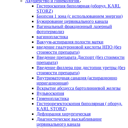
Акушерство и гинекология
Гистероскопия биполярная (оборуд. KARL
STORZ)
Биопсия 1 зона (с использованием энергии)
Бужирование цервикального канала
Вагинальный фракционный лазерный
фототермолиз
вагинопластика
Вакуум-аспирация полости матки
введение гиалуроновой кислоты НПО (без
стоимости препарата)
Введение препарата Диспорт (без стоимости
препарата)
Введение филлера при дистопии уретры (без
стоимости препарата)
Внутриматочная санация (аспирационно
ирригационная)
Вскрытие абсцесса бартолиниевой железы
Вульвоскопия
Гименопластика
Гистерорезектоскопия биполярная ( оборуд.
KARL STORZ)
Дефлорация хирургическая
Диагностическое выскабливание
цервикального канала