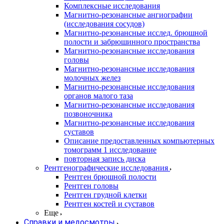
Комплексные исследования
Магнитно-резонансные ангиографии
(исследования сосудов)
Магнитно-резонансные исслед. брюшной
полости и забрюшинного пространства
Магнитно-резонансные исследования
головы
Магнитно-резонансные исследования
молочных желез
Магнитно-резонансные исследования
органов малого таза
Магнитно-резонансные исследования
позвоночника
Магнитно-резонансные исследования
суставов
Описание предоставленных компьютерных
томограмм 1 исследование
повторная запись диска
Рентгенографические исследования
Рентген брюшной полости
Рентген головы
Рентген грудной клетки
Рентген костей и суставов
Еще
Справки и медосмотры