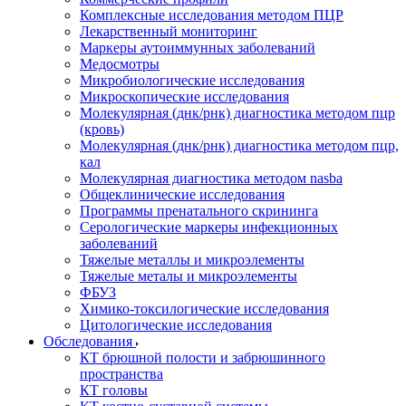
Комплексные исследования методом ПЦР
Лекарственный мониторинг
Маркеры аутоиммунных заболеваний
Медосмотры
Микробиологические исследования
Микроскопические исследования
Молекулярная (днк/рнк) диагностика методом пцр
(кровь)
Молекулярная (днк/рнк) диагностика методом пцр,
кал
Молекулярная диагностика методом nasba
Общеклинические исследования
Программы пренатального скрининга
Серологические маркеры инфекционных
заболеваний
Тяжелые металлы и микроэлементы
Тяжелые металы и микроэлементы
ФБУЗ
Химико-токсилогические исследования
Цитологические исследования
Обследования
КТ брюшной полости и забрюшинного
пространства
КТ головы