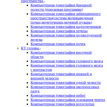
пространства
Компьютерная томография брюшной
полости (поисковая программа)
Компьютерная томография забрюшинного
пространства(система мочевыведения
почки,мочеточники,мочевой пузырь)
Компьютерная томография надпочечников
Компьютерная томография печени
Компьютерная томография поджелудочной
железы
Компьютерная томография почек
КТ головы
Компьютерная томография височной
области
Компьютерная томография головного мозга
Компьютерная томография головного мозга
с контрастом
Компьютерная томография нижней и
верхней челюсти
Компьютерная томография одной челюсти
Компьютерная томография околоносовых
пазух
Компьютерная томография орбит
Компьютерная томография основания черепа
Компьютерная томография ротоглотки