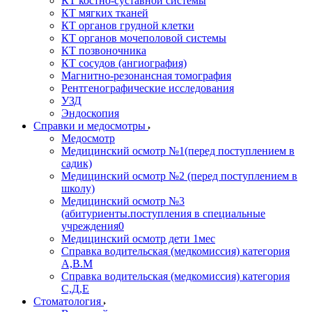
КТ костно-суставной системы
КТ мягких тканей
КТ органов грудной клетки
КТ органов мочеполовой системы
КТ позвоночника
КТ сосудов (ангиография)
Магнитно-резонансная томография
Рентгенографические исследования
УЗД
Эндоскопия
Справки и медосмотры
Медосмотр
Медицинский осмотр №1(перед поступлением в
садик)
Медицинский осмотр №2 (перед поступлением в
школу)
Медицинский осмотр №3
(абитуриенты.поступления в специальные
учреждения0
Медицинский осмотр дети 1мес
Справка водительская (медкомиссия) категория
А,В.М
Справка водительская (медкомиссия) категория
С,Д,Е
Стоматология