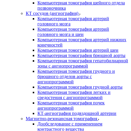
Компьютерная томография шейного отдела
позвоночника
КТ сосудов (ангиография)
Компьютерная томография артерий
головного мозга
Компьютерная томография артерий
головного мозга и шеи
Компьютерная томография артерий нижних
конечностей
Компьютерная томография артерий шеи
Компьютерная томография брюшной аорты
Компьютерная томография гепатобилиарной
зоны с ангиопрограммой
Компьютерная томография грудного и
брюшного отделов аорты с
ангиопрограммой
Компьютерная томография грудной аорты
Компьютерная томография легких и
средостения с ангиопрограммой
Компьютерная томография почек
ангиопрограммой
КТ-ангиография подвздошной артерии
Магнитно-резонансная томография
Дообследование с применением
контрастного вещества