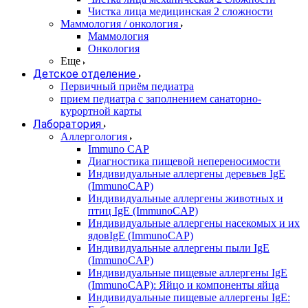
Чистка лица медицинская 2 сложности
Маммология / онкология
Маммология
Онкология
Еще
Детское отделение
Первичный приём педиатра
прием педиатра с заполнением санаторно-
курортной карты
Лаборатория
Аллергология
Immuno CAP
Диагностика пищевой непереносимости
Индивидуальные аллергены деревьев IgE
(ImmunoCAP)
Индивидуальные аллергены животных и
птиц IgE (ImmunoCAP)
Индивидуальные аллергены насекомых и их
ядовIgE (ImmunoCAP)
Индивидуальные аллергены пыли IgE
(ImmunoCAP)
Индивидуальные пищевые аллергены IgE
(ImmunoCAP): Яйцо и компоненты яйца
Индивидуальные пищевые аллергены IgE: