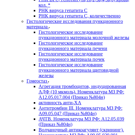
кол. *
РНК вируса гепатита C
РНК вируса гепатита C, количественно
Гистологические исследования пункционного
материала
Гистологическое исследование
пункционного материала молочной железы
Гистологическое исследование
пункционного материала печени
Гистологическое исследование
пункционного материала почек
Гистологическое исследование
пункционного материала щитовидной
железы
Гомеостаз
Агрегация тромбоцитов, индуцированная
АДФ (10 мкмоль). Номенклатура МЗ РФ:
A12.05.017.004 (Приказ №804н)
активность анти-ХА
Антитромбин III. Номенклатура МЗ РФ:
A09.05.047 (Приказ №804н)
АЧТВ. Номенклатура МЗ РФ: A12.05.039
(Приказ №804н)
Волчаночный антикоагулянт (скрининг).