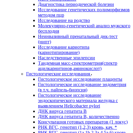
Диагностика периодической болезни
Исследование генетических полиморфизмов
методом пцр
Исследование на родство
Молекулярно-генетический анализ мужского
бесплодия
Неинвазивный пренатальный днк-тест
(нипт)
Исследование кариотипа
(кариотипирование)
Наследственные эпилепсии
Тандемная масс-спектрометрия(спектр
ацилкарнитинов,аминокислот)
Гистологические исследования
Гистологическое исследование плаценты
Гистологическое исследование эндометрия
(в т.ч. пайпель-биопсия)
Гистологическое исследование
эндоскопического материала желудка с
выявлением Helicobacter pylori
ДНК вируса гепатита B
ДНК вируса гепатита B, количественно
Консультация готовых препаратов (1 локус)
РНК ВГC, генотип (1,2,3) кровь, кач. *
РНК ВГC, генотип (1a,1b,2,3a,4,5a,6) кровь,