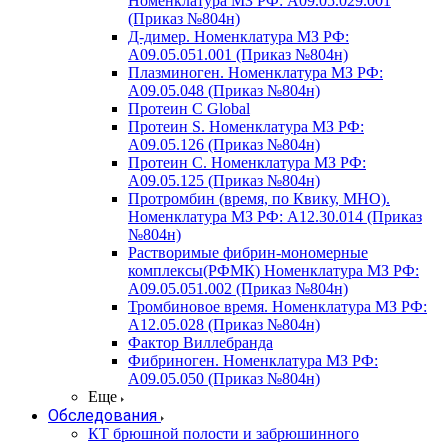
Номенклатура МЗ РФ: A09.05.029.001
(Приказ №804н)
Д-димер. Номенклатура МЗ РФ:
A09.05.051.001 (Приказ №804н)
Плазминоген. Номенклатура МЗ РФ:
A09.05.048 (Приказ №804н)
Протеин C Global
Протеин S. Номенклатура МЗ РФ:
A09.05.126 (Приказ №804н)
Протеин С. Номенклатура МЗ РФ:
A09.05.125 (Приказ №804н)
Протромбин (время, по Квику, МНО).
Номенклатура МЗ РФ: A12.30.014 (Приказ
№804н)
Растворимые фибрин-мономерные
комплексы(РФМК) Номенклатура МЗ РФ:
A09.05.051.002 (Приказ №804н)
Тромбиновое время. Номенклатура МЗ РФ:
A12.05.028 (Приказ №804н)
Фактор Виллебранда
Фибриноген. Номенклатура МЗ РФ:
A09.05.050 (Приказ №804н)
Еще
Обследования
КТ брюшной полости и забрюшинного