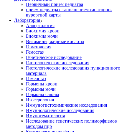
Первичный приём педиатра
прием педиатра с заполнением санаторно-
курортной карты
Лаборатория
Аллергология
Биохимия крови
Биохимия мочи
Витамины, жирные кислоты
Гематология
Гемостаз
Генетическое исследование
Гистологические исследования
Гистологические исследования пункционного
материала
Гомеостаз
Гормоны крови
Гормоны мочи
Гормоны слюны
Изосерология
Иммуногистохимические исследования
Имуннологические исследования
Имуногематология
Исследование генетических полиморфизмов
методом пцр
Коммерческие профили