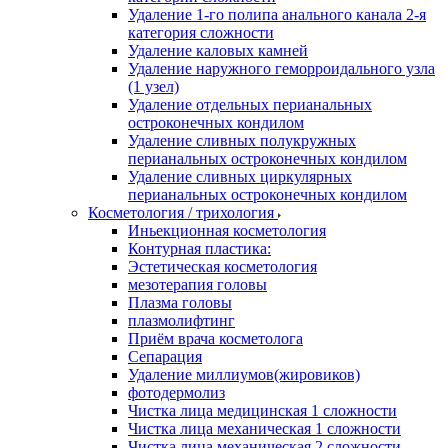
Удаление 1-го полипа анального канала 2-я
категория сложности
Удаление каловых камней
Удаление наружного геморроидального узла
(1 узел)
Удаление отдельных перианальных
остроконечных кондилом
Удаление сливных полукружных
перианальных остроконечных кондилом
Удаление сливных циркулярных
перианальных остроконечных кондилом
Косметология / трихология
Иньекционная косметология
Контурная пластика:
Эстетическая косметология
мезотерапия головы
Плазма головы
плазмолифтинг
Приём врача косметолога
Сепарация
Удаление миллиумов(жировиков)
фотодермолиз
Чистка лица медицинская 1 сложности
Чистка лица механическая 1 сложности
Чистка лица механическая 2 сложности