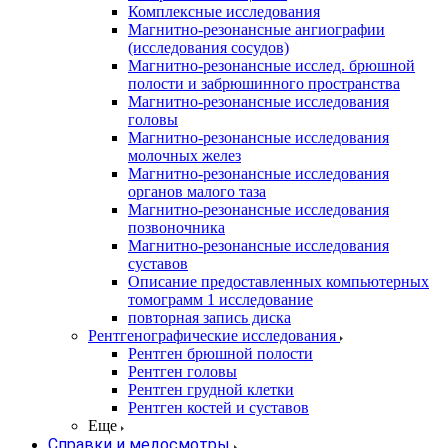
Комплексные исследования
Магнитно-резонансные ангиографии
(исследования сосудов)
Магнитно-резонансные исслед. брюшной
полости и забрюшинного пространства
Магнитно-резонансные исследования
головы
Магнитно-резонансные исследования
молочных желез
Магнитно-резонансные исследования
органов малого таза
Магнитно-резонансные исследования
позвоночника
Магнитно-резонансные исследования
суставов
Описание предоставленных компьютерных
томограмм 1 исследование
повторная запись диска
Рентгенографические исследования
Рентген брюшной полости
Рентген головы
Рентген грудной клетки
Рентген костей и суставов
Еще
Справки и медосмотры