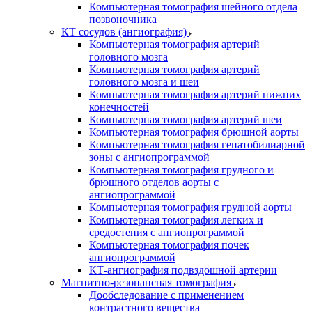
Компьютерная томография шейного отдела
позвоночника
КТ сосудов (ангиография)
Компьютерная томография артерий
головного мозга
Компьютерная томография артерий
головного мозга и шеи
Компьютерная томография артерий нижних
конечностей
Компьютерная томография артерий шеи
Компьютерная томография брюшной аорты
Компьютерная томография гепатобилиарной
зоны с ангиопрограммой
Компьютерная томография грудного и
брюшного отделов аорты с
ангиопрограммой
Компьютерная томография грудной аорты
Компьютерная томография легких и
средостения с ангиопрограммой
Компьютерная томография почек
ангиопрограммой
КТ-ангиография подвздошной артерии
Магнитно-резонансная томография
Дообследование с применением
контрастного вещества