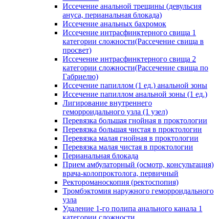
Иссечение анальной трещины (девульсия
ануса, перианальная блокада)
Иссечение анальных бахромок
Иссечение интрасфинктерного свища 1
категории сложности(Рассечение свища в
просвет)
Иссечение интрасфинктерного свища 2
категории сложности(Рассечение свища по
Габриелю)
Иссечение папиллом (1 ед.) анальной зоны
Иссечение папиллом анальной зоны (1 ед.)
Лигирование внутреннего
геморроидального узла (1 узел)
Перевязка большая гнойная в проктологии
Перевязка большая чистая в проктологии
Перевязка малая гнойная в проктологии
Перевязка малая чистая в проктологии
Перианальная блокада
Прием амбулаторный (осмотр, консультация)
врача-колопроктолога, первичный
Ректороманоскопия (ректоспопия)
Тромбэктомия наружного геморроидального
узла
Удаление 1-го полипа анального канала 1
категории сложности