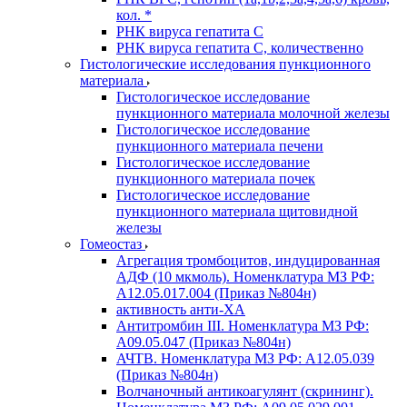
кол. *
РНК вируса гепатита C
РНК вируса гепатита C, количественно
Гистологические исследования пункционного
материала
Гистологическое исследование
пункционного материала молочной железы
Гистологическое исследование
пункционного материала печени
Гистологическое исследование
пункционного материала почек
Гистологическое исследование
пункционного материала щитовидной
железы
Гомеостаз
Агрегация тромбоцитов, индуцированная
АДФ (10 мкмоль). Номенклатура МЗ РФ:
A12.05.017.004 (Приказ №804н)
активность анти-ХА
Антитромбин III. Номенклатура МЗ РФ:
A09.05.047 (Приказ №804н)
АЧТВ. Номенклатура МЗ РФ: A12.05.039
(Приказ №804н)
Волчаночный антикоагулянт (скрининг).