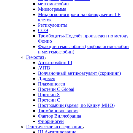
метгемоглобин
Миелограмма
Микроскопия крови на обнаружения LE
клеток
Ретикулоциты
СОЭ
Тромбоциты-Подсчёт произведен по методу
Фонио
Фракции гемоглобина (карбоксигемоглобин
и метгемоглобин)
Гемостаз
Антитромбин III
АЧТВ
Волчаночный антикоагулянт (скрининг)
Д-димер
Плазминоген
Протеин C Global
Протеин S
Протеин С
Протромбин (время, по Квику, МНО)
Тромбиновое время
Фактор Виллебранда
Фибриноген
Генетическое исследование
HLA-типирование