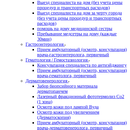
Выезд специалиста на дом (без учета цены
процедур и транспортных расходов)
Выезд специалиста на дом за черту города
(без учета цены процедур и транспортных
расходов)
помощь на дому медицинской сестры
Пребывание медсетры на дому (каждые
30мин)
Гастроэнтерология
Прием амбулаторный (осмотр, консультация)
врача-гастроэнтеролога, первичный
Гематология / Гемостазиология
Консультация специалиста по антиэйджингу
Прием амбулаторный (осмотр, консультация)
врача-гематолога, первичный
Дерматовенерология
Забор биопсийного материала
дерматопанчем
Лазерный фракционный фототермолиз Со2
(1 зона)
Осмотр кожи под лампой Вуда
Осмотр кожи под увеличением
(Дерматоскопия)
Прием амбулаторный (осмотр, консультация)
врача-дерматовенеролога, первичный