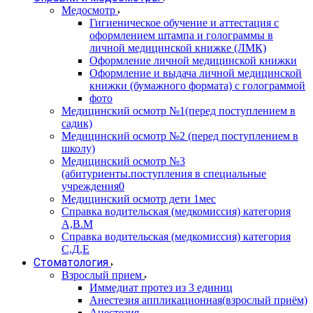
Медосмотр
Гигиеническое обучение и аттестация с
оформлением штампа и голограммы в
личной медицинской книжке (ЛМК)
Оформление личной медицинской книжки
Оформление и выдача личной медицинской
книжки (бумажного формата) с голограммой
фото
Медицинский осмотр №1(перед поступлением в
садик)
Медицинский осмотр №2 (перед поступлением в
школу)
Медицинский осмотр №3
(абитуриенты.поступления в специальные
учреждения0
Медицинский осмотр дети 1мес
Справка водительская (медкомиссия) категория
А,В.М
Справка водительская (медкомиссия) категория
С,Д,Е
Стоматология
Взрослый прием
Иммедиат протез из 3 единиц
Анестезия аппликационная(взрослый приём)
Анестезия