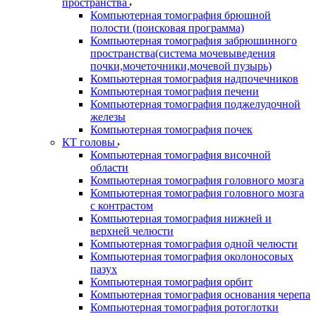
пространства
Компьютерная томография брюшной
полости (поисковая программа)
Компьютерная томография забрюшинного
пространства(система мочевыведения
почки,мочеточники,мочевой пузырь)
Компьютерная томография надпочечников
Компьютерная томография печени
Компьютерная томография поджелудочной
железы
Компьютерная томография почек
КТ головы
Компьютерная томография височной
области
Компьютерная томография головного мозга
Компьютерная томография головного мозга
с контрастом
Компьютерная томография нижней и
верхней челюсти
Компьютерная томография одной челюсти
Компьютерная томография околоносовых
пазух
Компьютерная томография орбит
Компьютерная томография основания черепа
Компьютерная томография ротоглотки