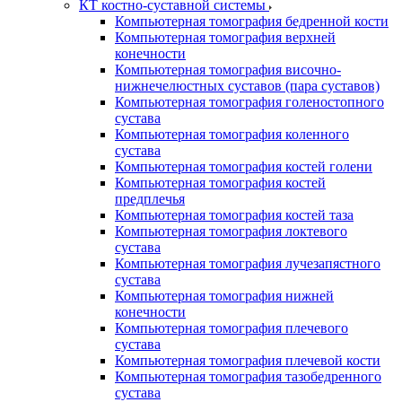
КТ костно-суставной системы
Компьютерная томография бедренной кости
Компьютерная томография верхней
конечности
Компьютерная томография височно-
нижнечелюстных суставов (пара суставов)
Компьютерная томография голеностопного
сустава
Компьютерная томография коленного
сустава
Компьютерная томография костей голени
Компьютерная томография костей
предплечья
Компьютерная томография костей таза
Компьютерная томография локтевого
сустава
Компьютерная томография лучезапястного
сустава
Компьютерная томография нижней
конечности
Компьютерная томография плечевого
сустава
Компьютерная томография плечевой кости
Компьютерная томография тазобедренного
сустава