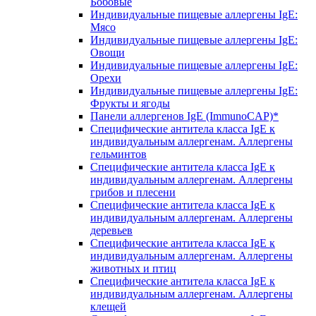
Бобовые
Индивидуальные пищевые аллергены IgE:
Мясо
Индивидуальные пищевые аллергены IgE:
Овощи
Индивидуальные пищевые аллергены IgE:
Орехи
Индивидуальные пищевые аллергены IgE:
Фрукты и ягоды
Панели аллергенов IgE (ImmunoCAP)*
Специфические антитела класса IgE к
индивидуальным аллергенам. Аллергены
гельминтов
Специфические антитела класса IgE к
индивидуальным аллергенам. Аллергены
грибов и плесени
Специфические антитела класса IgE к
индивидуальным аллергенам. Аллергены
деревьев
Специфические антитела класса IgE к
индивидуальным аллергенам. Аллергены
животных и птиц
Специфические антитела класса IgE к
индивидуальным аллергенам. Аллергены
клещей