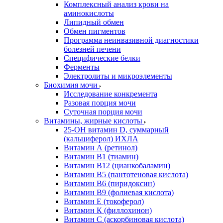
Комплексный анализ крови на
аминокислоты
Липидный обмен
Обмен пигментов
Программа неинвазивной диагностики
болезней печени
Специфические белки
Ферменты
Электролиты и микроэлементы
Биохимия мочи
Исследование конкремента
Разовая порция мочи
Суточная порция мочи
Витамины, жирные кислоты
25-OH витамин D, суммарный
(кальциферол) ИХЛА
Витамин А (ретинол)
Витамин В1 (тиамин)
Витамин В12 (цианкобаламин)
Витамин В5 (пантотеновая кислота)
Витамин В6 (пиридоксин)
Витамин В9 (фолиевая кислота)
Витамин Е (токоферол)
Витамин К (филлохинон)
Витамин С (аскорбиновая кислота)