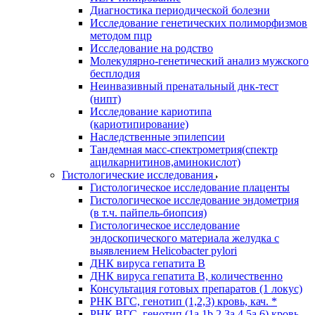
Диагностика периодической болезни
Исследование генетических полиморфизмов
методом пцр
Исследование на родство
Молекулярно-генетический анализ мужского
бесплодия
Неинвазивный пренатальный днк-тест
(нипт)
Исследование кариотипа
(кариотипирование)
Наследственные эпилепсии
Тандемная масс-спектрометрия(спектр
ацилкарнитинов,аминокислот)
Гистологические исследования
Гистологическое исследование плаценты
Гистологическое исследование эндометрия
(в т.ч. пайпель-биопсия)
Гистологическое исследование
эндоскопического материала желудка с
выявлением Helicobacter pylori
ДНК вируса гепатита B
ДНК вируса гепатита B, количественно
Консультация готовых препаратов (1 локус)
РНК ВГC, генотип (1,2,3) кровь, кач. *
РНК ВГC, генотип (1a,1b,2,3a,4,5a,6) кровь,