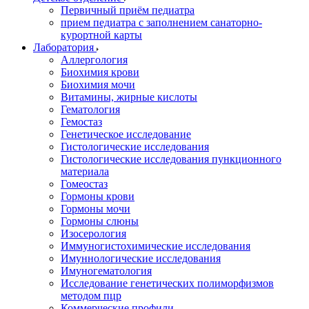
Первичный приём педиатра
прием педиатра с заполнением санаторно-
курортной карты
Лаборатория
Аллергология
Биохимия крови
Биохимия мочи
Витамины, жирные кислоты
Гематология
Гемостаз
Генетическое исследование
Гистологические исследования
Гистологические исследования пункционного
материала
Гомеостаз
Гормоны крови
Гормоны мочи
Гормоны слюны
Изосерология
Иммуногистохимические исследования
Имуннологические исследования
Имуногематология
Исследование генетических полиморфизмов
методом пцр
Коммерческие профили