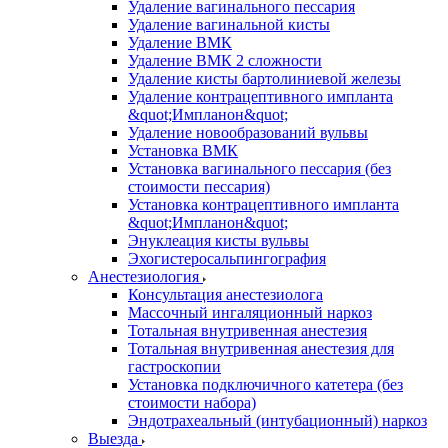
Удаление вагинального пессария
Удаление вагинальной кисты
Удаление ВМК
Удаление ВМК 2 сложности
Удаление кисты бартолиниевой железы
Удаление контрацептивного импланта
&quot;Импланон&quot;
Удаление новообразований вульвы
Установка ВМК
Установка вагинального пессария (без
стоимости пессария)
Установка контрацептивного импланта
&quot;Импланон&quot;
Энуклеация кисты вульвы
Эхогистеросальпингография
Анестезиология
Консультация анестезиолога
Массочный ингаляционный наркоз
Тотальная внутривенная анестезия
Тотальная внутривенная анестезия для
гастроскопии
Установка подключичного катетера (без
стоимости набора)
Эндотрахеальный (интубационный) наркоз
Выезда