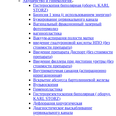
Акушерство и гинекология
Гистероскопия биполярная (оборуд. KARL
STORZ)
Биопсия 1 зона (с использованием энергии)
Бужирование цервикального канала
Вагинальный фракционный лазерный
фототермолиз
вагинопластика
Вакуум-аспирация полости матки
введение гиалуроновой кислоты НПО (без
стоимости препарата)
Введение препарата Диспорт (без стоимости
препарата)
Введение филлера при дистопии уретры (без
стоимости препарата)
Внутриматочная санация (аспирационно
ирригационная)
Вскрытие абсцесса бартолиниевой железы
Вульвоскопия
Гименопластика
Гистерорезектоскопия биполярная ( оборуд.
KARL STORZ)
Дефлорация хирургическая
Диагностическое выскабливание
цервикального канала