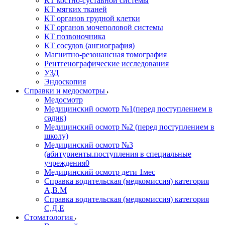
КТ костно-суставной системы
КТ мягких тканей
КТ органов грудной клетки
КТ органов мочеполовой системы
КТ позвоночника
КТ сосудов (ангиография)
Магнитно-резонансная томография
Рентгенографические исследования
УЗД
Эндоскопия
Справки и медосмотры
Медосмотр
Медицинский осмотр №1(перед поступлением в
садик)
Медицинский осмотр №2 (перед поступлением в
школу)
Медицинский осмотр №3
(абитуриенты.поступления в специальные
учреждения0
Медицинский осмотр дети 1мес
Справка водительская (медкомиссия) категория
А,В.М
Справка водительская (медкомиссия) категория
С,Д,Е
Стоматология