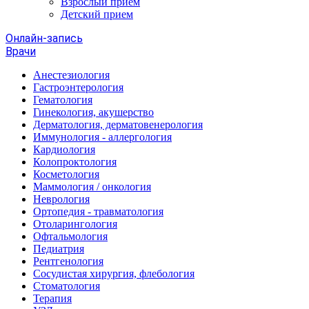
Взрослый прием
Детский прием
Онлайн-запись
Врачи
Анестезиология
Гастроэнтерология
Гематология
Гинекология, акушерство
Дерматология, дерматовенерология
Иммунология - аллергология
Кардиология
Колопроктология
Косметология
Маммология / онкология
Неврология
Ортопедия - травматология
Отоларингология
Офтальмология
Педиатрия
Рентгенология
Сосудистая хирургия, флебология
Стоматология
Терапия