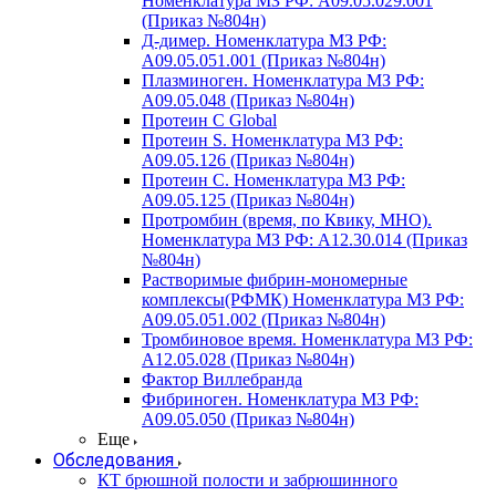
Номенклатура МЗ РФ: A09.05.029.001
(Приказ №804н)
Д-димер. Номенклатура МЗ РФ:
A09.05.051.001 (Приказ №804н)
Плазминоген. Номенклатура МЗ РФ:
A09.05.048 (Приказ №804н)
Протеин C Global
Протеин S. Номенклатура МЗ РФ:
A09.05.126 (Приказ №804н)
Протеин С. Номенклатура МЗ РФ:
A09.05.125 (Приказ №804н)
Протромбин (время, по Квику, МНО).
Номенклатура МЗ РФ: A12.30.014 (Приказ
№804н)
Растворимые фибрин-мономерные
комплексы(РФМК) Номенклатура МЗ РФ:
A09.05.051.002 (Приказ №804н)
Тромбиновое время. Номенклатура МЗ РФ:
A12.05.028 (Приказ №804н)
Фактор Виллебранда
Фибриноген. Номенклатура МЗ РФ:
A09.05.050 (Приказ №804н)
Еще
Обследования
КТ брюшной полости и забрюшинного