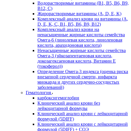
Водорастворимые витамины (B1, B5, B6, В9,
В12, С)
Жирорастворимые витамины (A, D, E, K)
Комплексный анализ крови на витамины (A,
D, E, K, C, B1, B5, B6, В9, B12)
Комплексный анализ крови на
ненасыщенные жирные кислоты семейства
Омега-6 (линолевая кислота, линоленовая
кислота, арахидоновая кислота)
Ненасыщенные жирные кислоты семейства
Омега-3 (эйкозапентаеновая кислота,
докозагексаеновая кислота, Витамин E
(токоферол))
Определение Омега-3 индекса (оценка риска
внезапной сердечной смерти, инфаркта
миокарда и других сердечно-сосудистых
заболеваний)
Гематология
карбоксигемоглобин
Клинический анализ крови без
лейкоцитарной формулы
Клинический анализ крови с лейкоцитарной
формулой (5DIFF)
Клинический анализ крови с лейкоцитарной
формулой (5DIFF) + СОЭ