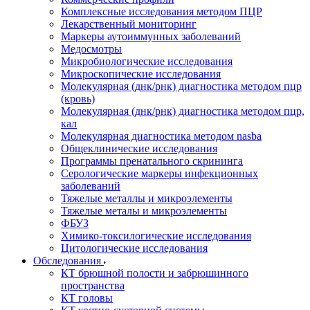
Комплексные исследования методом ПЦР
Лекарственный мониторинг
Маркеры аутоиммунных заболеваний
Медосмотры
Микробиологические исследования
Микроскопические исследования
Молекулярная (днк/рнк) диагностика методом пцр
(кровь)
Молекулярная (днк/рнк) диагностика методом пцр,
кал
Молекулярная диагностика методом nasba
Общеклинические исследования
Программы пренатального скрининга
Серологические маркеры инфекционных
заболеваний
Тяжелые металлы и микроэлементы
Тяжелые металы и микроэлементы
ФБУЗ
Химико-токсилогические исследования
Цитологические исследования
Обследования
КТ брюшной полости и забрюшинного
пространства
КТ головы