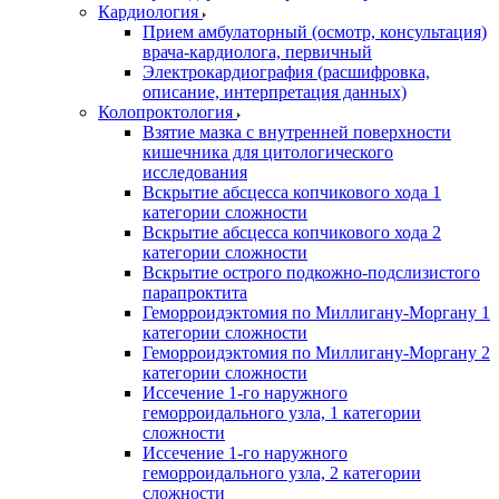
Кардиология
Прием амбулаторный (осмотр, консультация)
врача-кардиолога, первичный
Электрокардиография (расшифровка,
описание, интерпретация данных)
Колопроктология
Взятие мазка с внутренней поверхности
кишечника для цитологического
исследования
Вскрытие абсцесса копчикового хода 1
категории сложности
Вскрытие абсцесса копчикового хода 2
категории сложности
Вскрытие острого подкожно-подслизистого
парапроктита
Геморроидэктомия по Миллигану-Моргану 1
категории сложности
Геморроидэктомия по Миллигану-Моргану 2
категории сложности
Иссечение 1-го наружного
геморроидального узла, 1 категории
сложности
Иссечение 1-го наружного
геморроидального узла, 2 категории
сложности