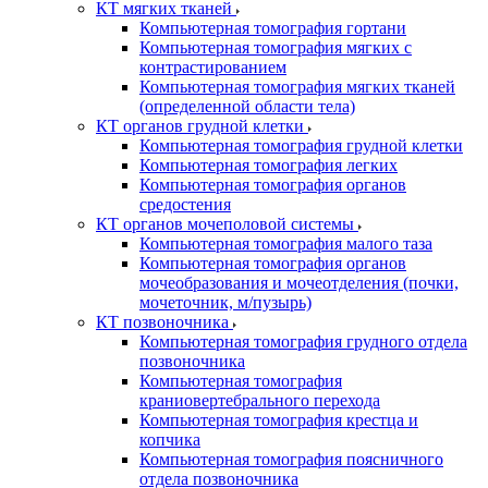
КТ мягких тканей
Компьютерная томография гортани
Компьютерная томография мягких с
контрастированием
Компьютерная томография мягких тканей
(определенной области тела)
КТ органов грудной клетки
Компьютерная томография грудной клетки
Компьютерная томография легких
Компьютерная томография органов
средостения
КТ органов мочеполовой системы
Компьютерная томография малого таза
Компьютерная томография органов
мочеобразования и мочеотделения (почки,
мочеточник, м/пузырь)
КТ позвоночника
Компьютерная томография грудного отдела
позвоночника
Компьютерная томография
краниовертебрального перехода
Компьютерная томография крестца и
копчика
Компьютерная томография поясничного
отдела позвоночника