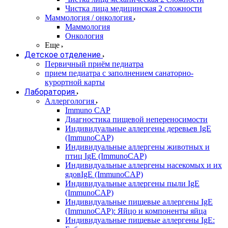
Чистка лица медицинская 2 сложности
Маммология / онкология
Маммология
Онкология
Еще
Детское отделение
Первичный приём педиатра
прием педиатра с заполнением санаторно-
курортной карты
Лаборатория
Аллергология
Immuno CAP
Диагностика пищевой непереносимости
Индивидуальные аллергены деревьев IgE
(ImmunoCAP)
Индивидуальные аллергены животных и
птиц IgE (ImmunoCAP)
Индивидуальные аллергены насекомых и их
ядовIgE (ImmunoCAP)
Индивидуальные аллергены пыли IgE
(ImmunoCAP)
Индивидуальные пищевые аллергены IgE
(ImmunoCAP): Яйцо и компоненты яйца
Индивидуальные пищевые аллергены IgE: