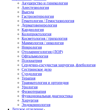
Акушерство и гинекология
Анестезиология
Выезда
Гастроэнтерология
Гематология / Гемостазиология
Дерматовенерология
Кардиология
Колопроктология
Косметология / трихология
Маммология / онкология
Неврология
Отоларингология (ЛОР)
Офтальмология
Психиатрия
Сердечно-сосудистая хирургия, флебология
Сестринское дело
Сурдология
Терапия
Травматология и ортопедия
Урология
Физиотерапия
Функциональная диагностика
Хирургия
Эндокринология
Детское отделение