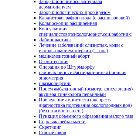
Забор биопсийного материала
дерматопанчем
Забор биологических проб врачом
Кардиотокография плода (с расшифровкой)
Кольпоскопия расширенная
Консультация
специалистов(психолог,юрист,соц.работник)
Лабиопластика
Лечение заболеваний слизистых, кожи с
использованием энергии (1 зона)
медикаментозный аборт
Озонотерапия
Операция по Штурмдорфу
пайпель-биопсия/аспирационная биопсия
эндометрия
плазмолифтинг
Прием амбулаторный (осмотр, консультация)
акушера-гинеколога первичный
Проведение амниотеста (экспресс-
диагностика подтекания околоплодных вод)
(без стоимости теста)
Пункция объемного образования малого таза
Серкляж шейки матки
Скретчинг
Снятие швов