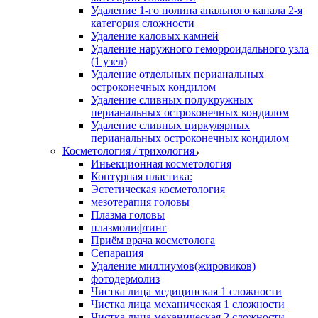
Удаление 1-го полипа анального канала 2-я
категория сложности
Удаление каловых камней
Удаление наружного геморроидального узла
(1 узел)
Удаление отдельных перианальных
остроконечных кондилом
Удаление сливных полукружных
перианальных остроконечных кондилом
Удаление сливных циркулярных
перианальных остроконечных кондилом
Косметология / трихология
Иньекционная косметология
Контурная пластика:
Эстетическая косметология
мезотерапия головы
Плазма головы
плазмолифтинг
Приём врача косметолога
Сепарация
Удаление миллиумов(жировиков)
фотодермолиз
Чистка лица медицинская 1 сложности
Чистка лица механическая 1 сложности
Чистка лица механическая 2 сложности