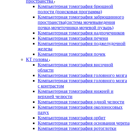
пространства
Компьютерная томография брюшной
полости (поисковая программа)
Компьютерная томография забрюшинного
пространства(система мочевыведения
почки,мочеточники,мочевой пузырь)
Компьютерная томография надпочечников
Компьютерная томография печени
Компьютерная томография поджелудочной
железы
Компьютерная томография почек
КТ головы
Компьютерная томография височной
области
Компьютерная томография головного мозга
Компьютерная томография головного мозга
с контрастом
Компьютерная томография нижней и
верхней челюсти
Компьютерная томография одной челюсти
Компьютерная томография околоносовых
пазух
Компьютерная томография орбит
Компьютерная томография основания черепа
Компьютерная томография ротоглотки