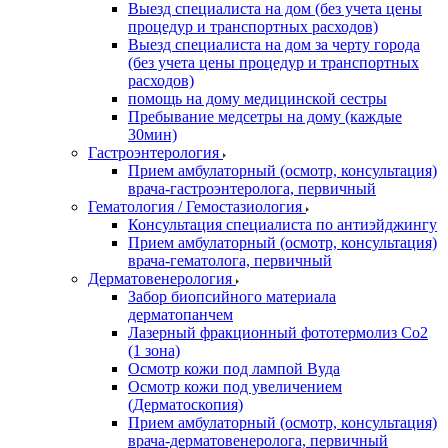
Выезд специалиста на дом (без учета цены
процедур и транспортных расходов)
Выезд специалиста на дом за черту города
(без учета цены процедур и транспортных
расходов)
помощь на дому медицинской сестры
Пребывание медсетры на дому (каждые
30мин)
Гастроэнтерология
Прием амбулаторный (осмотр, консультация)
врача-гастроэнтеролога, первичный
Гематология / Гемостазиология
Консультация специалиста по антиэйджингу
Прием амбулаторный (осмотр, консультация)
врача-гематолога, первичный
Дерматовенерология
Забор биопсийного материала
дерматопанчем
Лазерный фракционный фототермолиз Со2
(1 зона)
Осмотр кожи под лампой Вуда
Осмотр кожи под увеличением
(Дерматоскопия)
Прием амбулаторный (осмотр, консультация)
врача-дерматовенеролога, первичный