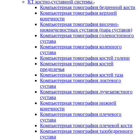
КТ костно-суставной системы
Компьютерная томография бедренной кости
Компьютерная томография верхней
конечности
Компьютерная томография височно-
нижнечелюстных суставов (пара суставов)
Компьютерная томография голеностопного
сустава
Компьютерная томография коленного
сустава
Компьютерная томография костей голени
Компьютерная томография костей
предплечья
Компьютерная томография костей таза
Компьютерная томография локтевого
сустава
Компьютерная томография лучезапястного
сустава
Компьютерная томография нижней
конечности
Компьютерная томография плечевого
сустава
Компьютерная томография плечевой кости
Компьютерная томография тазобедренного
сустава