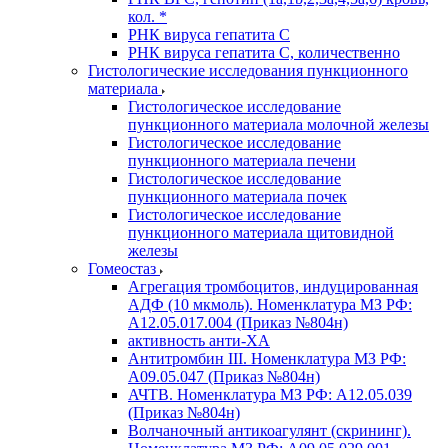
кол. *
РНК вируса гепатита C
РНК вируса гепатита C, количественно
Гистологические исследования пункционного
материала
Гистологическое исследование
пункционного материала молочной железы
Гистологическое исследование
пункционного материала печени
Гистологическое исследование
пункционного материала почек
Гистологическое исследование
пункционного материала щитовидной
железы
Гомеостаз
Агрегация тромбоцитов, индуцированная
АДФ (10 мкмоль). Номенклатура МЗ РФ:
A12.05.017.004 (Приказ №804н)
активность анти-ХА
Антитромбин III. Номенклатура МЗ РФ:
A09.05.047 (Приказ №804н)
АЧТВ. Номенклатура МЗ РФ: A12.05.039
(Приказ №804н)
Волчаночный антикоагулянт (скрининг).