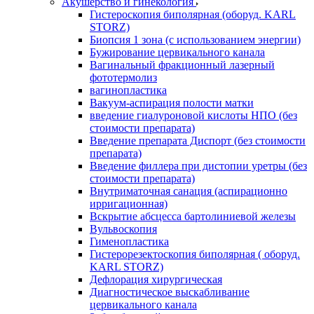
Акушерство и гинекология
Гистероскопия биполярная (оборуд. KARL
STORZ)
Биопсия 1 зона (с использованием энергии)
Бужирование цервикального канала
Вагинальный фракционный лазерный
фототермолиз
вагинопластика
Вакуум-аспирация полости матки
введение гиалуроновой кислоты НПО (без
стоимости препарата)
Введение препарата Диспорт (без стоимости
препарата)
Введение филлера при дистопии уретры (без
стоимости препарата)
Внутриматочная санация (аспирационно
ирригационная)
Вскрытие абсцесса бартолиниевой железы
Вульвоскопия
Гименопластика
Гистерорезектоскопия биполярная ( оборуд.
KARL STORZ)
Дефлорация хирургическая
Диагностическое выскабливание
цервикального канала