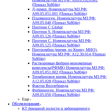
Номенклатура МЗ РФ: A09.05.029.001
(Приказ №804н)
Д-димер. Номенклатура МЗ РФ:
A09.05.051.001 (Приказ №804н)
Плазминоген. Номенклатура МЗ РФ:
A09.05.048 (Приказ №804н)
Протеин C Global
Протеин S. Номенклатура МЗ РФ:
A09.05.126 (Приказ №804н)
Протеин С. Номенклатура МЗ РФ:
A09.05.125 (Приказ №804н)
Протромбин (время, по Квику, МНО).
Номенклатура МЗ РФ: A12.30.014 (Приказ
№804н)
Растворимые фибрин-мономерные
комплексы(РФМК) Номенклатура МЗ РФ:
A09.05.051.002 (Приказ №804н)
Тромбиновое время. Номенклатура МЗ РФ:
A12.05.028 (Приказ №804н)
Фактор Виллебранда
Фибриноген. Номенклатура МЗ РФ:
A09.05.050 (Приказ №804н)
Еще
Обследования
КТ брюшной полости и забрюшинного