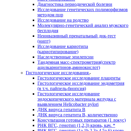
Диагностика периодической болезни
Исследование генетических полиморфизмов
методом пцр
Исследование на родство
Молекулярно-генетический анализ мужского
бесплодия
Неинвазивный пренатальный днк-тест
(нипт)
Исследование кариотипа
(кариотипирование)
Наследственные эпилепсии
Тандемная масс-спектрометрия(спектр
ацилкарнитинов,аминокислот)
Гистологические исследования
Гистологическое исследование плаценты
Гистологическое исследование эндометрия
(в т.ч. пайпель-биопсия)
Гистологическое исследование
эндоскопического материала желудка с
выявлением Helicobacter pylori
ДНК вируса гепатита B
ДНК вируса гепатита B, количественно
Консультация готовых препаратов (1 локус)
РНК ВГC, генотип (1,2,3) кровь, кач. *
РНК ВГC, генотип (1a,1b,2,3a,4,5a,6) кровь,