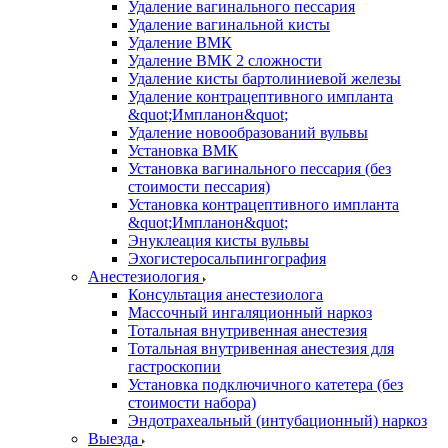
Удаление вагинального пессария
Удаление вагинальной кисты
Удаление ВМК
Удаление ВМК 2 сложности
Удаление кисты бартолиниевой железы
Удаление контрацептивного импланта
&quot;Импланон&quot;
Удаление новообразований вульвы
Установка ВМК
Установка вагинального пессария (без
стоимости пессария)
Установка контрацептивного импланта
&quot;Импланон&quot;
Энуклеация кисты вульвы
Эхогистеросальпингография
Анестезиология
Консультация анестезиолога
Массочный ингаляционный наркоз
Тотальная внутривенная анестезия
Тотальная внутривенная анестезия для
гастроскопии
Установка подключичного катетера (без
стоимости набора)
Эндотрахеальный (интубационный) наркоз
Выезда