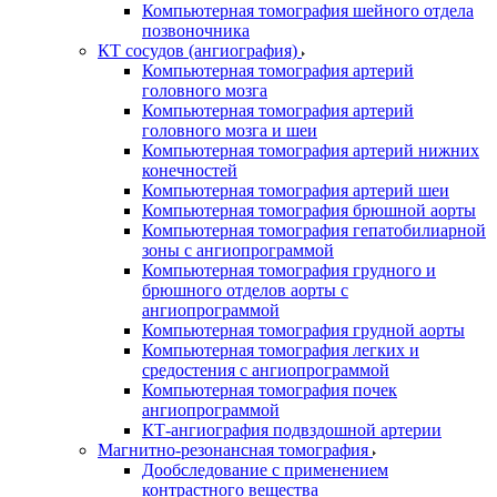
Компьютерная томография шейного отдела
позвоночника
КТ сосудов (ангиография)
Компьютерная томография артерий
головного мозга
Компьютерная томография артерий
головного мозга и шеи
Компьютерная томография артерий нижних
конечностей
Компьютерная томография артерий шеи
Компьютерная томография брюшной аорты
Компьютерная томография гепатобилиарной
зоны с ангиопрограммой
Компьютерная томография грудного и
брюшного отделов аорты с
ангиопрограммой
Компьютерная томография грудной аорты
Компьютерная томография легких и
средостения с ангиопрограммой
Компьютерная томография почек
ангиопрограммой
КТ-ангиография подвздошной артерии
Магнитно-резонансная томография
Дообследование с применением
контрастного вещества