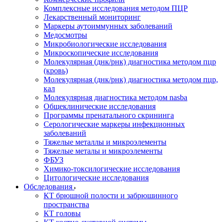
Комплексные исследования методом ПЦР
Лекарственный мониторинг
Маркеры аутоиммунных заболеваний
Медосмотры
Микробиологические исследования
Микроскопические исследования
Молекулярная (днк/рнк) диагностика методом пцр
(кровь)
Молекулярная (днк/рнк) диагностика методом пцр,
кал
Молекулярная диагностика методом nasba
Общеклинические исследования
Программы пренатального скрининга
Серологические маркеры инфекционных
заболеваний
Тяжелые металлы и микроэлементы
Тяжелые металы и микроэлементы
ФБУЗ
Химико-токсилогические исследования
Цитологические исследования
Обследования
КТ брюшной полости и забрюшинного
пространства
КТ головы