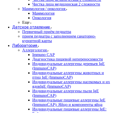
Чистка лица медицинская 2 сложности
Маммология / онкология
Маммология
Онкология
Еще
Детское отделение
Первичный приём педиатра
прием педиатра с заполнением санаторно-
курортной карты
Лаборатория
Аллергология
Immuno CAP
Диагностика пищевой непереносимости
Индивидуальные аллергены деревьев IgE
(ImmunoCAP)
Индивидуальные аллергены животных и
птиц IgE (ImmunoCAP)
Индивидуальные аллергены насекомых и их
ядовIgE (ImmunoCAP)
Индивидуальные аллергены пыли IgE
(ImmunoCAP)
Индивидуальные пищевые аллергены IgE
(ImmunoCAP): Яйцо и компоненты яйца
Индивидуальные пищевые аллергены IgE: