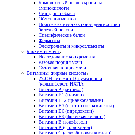
Комплексный анализ крови на
аминокислоты
Липидный обмен
Обмен пигментов
Программа неинвазивной диагностики
болезней печени
Специфические белки
Ферменты
Электролиты и микроэлементы
Биохимия мочи
Исследование конкремента
Разовая порция мочи
Суточная порция мочи
Витамины, жирные кислоты
25-OH витамин D, суммарный
(кальциферол) ИХЛА
Витамин А (ретинол)
Витамин В1 (тиамин)
Витамин В12 (цианкобаламин)
Витамин В5 (пантотеновая кислота)
Витамин В6 (пиридоксин)
Витамин В9 (фолиевая кислота)
Витамин Е (токоферол)
Витамин К (филлохинон)
Витамин С (аскорбиновая кислота)