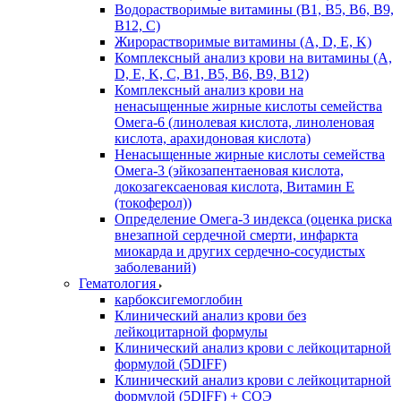
Водорастворимые витамины (B1, B5, B6, В9,
В12, С)
Жирорастворимые витамины (A, D, E, K)
Комплексный анализ крови на витамины (A,
D, E, K, C, B1, B5, B6, В9, B12)
Комплексный анализ крови на
ненасыщенные жирные кислоты семейства
Омега-6 (линолевая кислота, линоленовая
кислота, арахидоновая кислота)
Ненасыщенные жирные кислоты семейства
Омега-3 (эйкозапентаеновая кислота,
докозагексаеновая кислота, Витамин E
(токоферол))
Определение Омега-3 индекса (оценка риска
внезапной сердечной смерти, инфаркта
миокарда и других сердечно-сосудистых
заболеваний)
Гематология
карбоксигемоглобин
Клинический анализ крови без
лейкоцитарной формулы
Клинический анализ крови с лейкоцитарной
формулой (5DIFF)
Клинический анализ крови с лейкоцитарной
формулой (5DIFF) + СОЭ