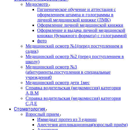
Медосмотр
Гигиеническое обучение и аттестация с
оформлением штампа и голограммы в
личной медицинской книжке (ЛМК)
Оформление личной медицинской книжки
Оформление и выдача личной медицинской
книжки (бумажного формата) с голограммой
фото
Медицинский осмотр №1(перед поступлением в
садик)
Медицинский осмотр №2 (перед поступлением в
школу)
Медицинский осмотр №3
(абитуриенты.поступления в специальные
учреждения0
Медицинский осмотр дети 1мес
Справка водительская (медкомиссия) категория
А,В.М
Справка водительская (медкомиссия) категория
С,Д,Е
Стоматология
Взрослый прием
Иммедиат протез из 3 единиц
Анестезия аппликационная(взрослый приём)
Анестезия