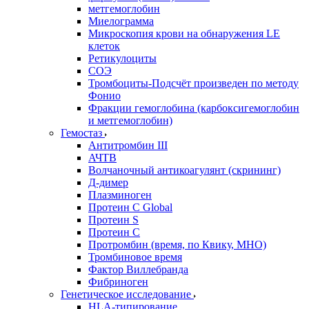
метгемоглобин
Миелограмма
Микроскопия крови на обнаружения LE
клеток
Ретикулоциты
СОЭ
Тромбоциты-Подсчёт произведен по методу
Фонио
Фракции гемоглобина (карбоксигемоглобин
и метгемоглобин)
Гемостаз
Антитромбин III
АЧТВ
Волчаночный антикоагулянт (скрининг)
Д-димер
Плазминоген
Протеин C Global
Протеин S
Протеин С
Протромбин (время, по Квику, МНО)
Тромбиновое время
Фактор Виллебранда
Фибриноген
Генетическое исследование
HLA-типирование