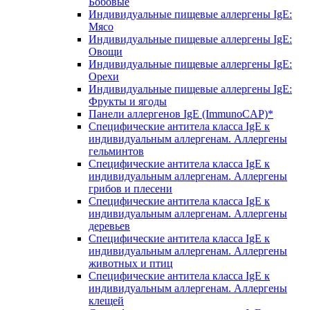
Бобовые
Индивидуальные пищевые аллергены IgE:
Мясо
Индивидуальные пищевые аллергены IgE:
Овощи
Индивидуальные пищевые аллергены IgE:
Орехи
Индивидуальные пищевые аллергены IgE:
Фрукты и ягоды
Панели аллергенов IgE (ImmunoCAP)*
Специфические антитела класса IgE к
индивидуальным аллергенам. Аллергены
гельминтов
Специфические антитела класса IgE к
индивидуальным аллергенам. Аллергены
грибов и плесени
Специфические антитела класса IgE к
индивидуальным аллергенам. Аллергены
деревьев
Специфические антитела класса IgE к
индивидуальным аллергенам. Аллергены
животных и птиц
Специфические антитела класса IgE к
индивидуальным аллергенам. Аллергены
клещей