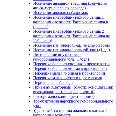
Иссечение анальной трещины (девульсия
ануса, перианальная блокада)
Иссечение анальных бахромок
Иссечение интрасфинктерного свища 1
категории сложности(Рассечение свища в
просвет)
Иссечение интрасфинктерного свища 2
категории сложности(Рассечение свища по
Габриелю)
Иссечение папиллом (1 ед.) анальной зоны
Иссечение папиллом анальной зоны (1 ед.)
Лигирование внутреннего
геморроидального узла (1 узел)
Перевязка большая гнойная в проктологии
Перевязка большая чистая в проктологии
Перевязка малая гнойная в проктологии
Перевязка малая чистая в проктологии
Перианальная блокада
Прием амбулаторный (осмотр, консультация)
врача-колопроктолога, первичный
Ректороманоскопия (ректоспопия)
Тромбэктомия наружного геморроидального
узла
Удаление 1-го полипа анального канала 1
категории сложности