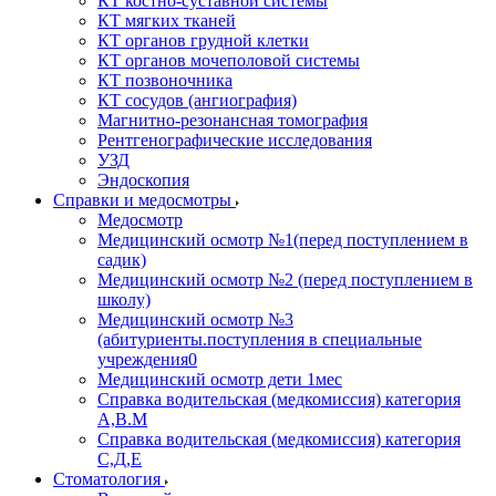
КТ костно-суставной системы
КТ мягких тканей
КТ органов грудной клетки
КТ органов мочеполовой системы
КТ позвоночника
КТ сосудов (ангиография)
Магнитно-резонансная томография
Рентгенографические исследования
УЗД
Эндоскопия
Справки и медосмотры
Медосмотр
Медицинский осмотр №1(перед поступлением в
садик)
Медицинский осмотр №2 (перед поступлением в
школу)
Медицинский осмотр №3
(абитуриенты.поступления в специальные
учреждения0
Медицинский осмотр дети 1мес
Справка водительская (медкомиссия) категория
А,В.М
Справка водительская (медкомиссия) категория
С,Д,Е
Стоматология