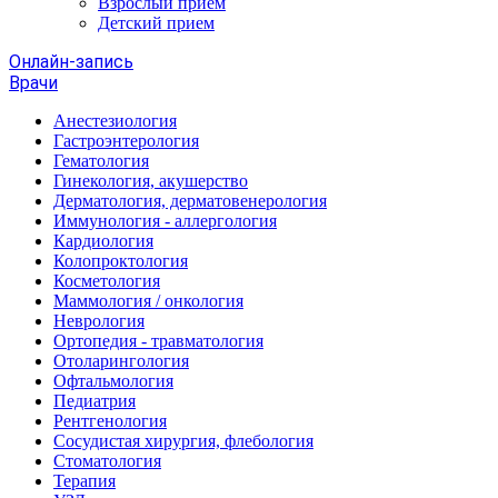
Взрослый прием
Детский прием
Онлайн-запись
Врачи
Анестезиология
Гастроэнтерология
Гематология
Гинекология, акушерство
Дерматология, дерматовенерология
Иммунология - аллергология
Кардиология
Колопроктология
Косметология
Маммология / онкология
Неврология
Ортопедия - травматология
Отоларингология
Офтальмология
Педиатрия
Рентгенология
Сосудистая хирургия, флебология
Стоматология
Терапия