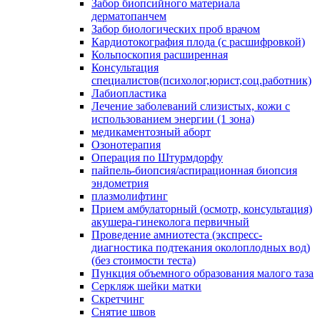
Забор биопсийного материала
дерматопанчем
Забор биологических проб врачом
Кардиотокография плода (с расшифровкой)
Кольпоскопия расширенная
Консультация
специалистов(психолог,юрист,соц.работник)
Лабиопластика
Лечение заболеваний слизистых, кожи с
использованием энергии (1 зона)
медикаментозный аборт
Озонотерапия
Операция по Штурмдорфу
пайпель-биопсия/аспирационная биопсия
эндометрия
плазмолифтинг
Прием амбулаторный (осмотр, консультация)
акушера-гинеколога первичный
Проведение амниотеста (экспресс-
диагностика подтекания околоплодных вод)
(без стоимости теста)
Пункция объемного образования малого таза
Серкляж шейки матки
Скретчинг
Снятие швов