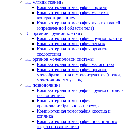
КТ мягких тканей
Компьютерная томография гортани
Компьютерная томография мягких с
контрастированием
Компьютерная томография мягких тканей
(определенной области тела)
КТ органов грудной клетки
Компьютерная томография грудной клетки
Компьютерная томография легких
Компьютерная томография органов
средостения
КТ органов мочеполовой системы
Компьютерная томография малого таза
Компьютерная томография органов
мочеобразования и мочеотделения (почки,
мочеточник, м/пузырь)
КТ позвоночника
Компьютерная томография грудного отдела
позвоночника
Компьютерная томография
краниовертебрального перехода
Компьютерная томография крестца и
копчика
Компьютерная томография поясничного
отдела позвоночника