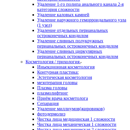
Удаление 1-го полипа анального канала 2-я
категория сложности
Удаление каловых камней
Удаление наружного геморроидального узла
(1 узел)
Удаление отдельных перианальных
остроконечных кондилом
Удаление сливных полукружных
перианальных остроконечных кондилом
Удаление сливных циркулярных
перианальных остроконечных кондилом
Косметология / трихология
Иньекционная косметология
Контурная пластика:
Эстетическая косметология
мезотерапия головы
Плазма головы
плазмолифтинг
Приём врача косметолога
Сепарация
Удаление миллиумов(жировиков)
фотодермолиз
Чистка лица медицинская 1 сложности
Чистка лица механическая 1 сложности
Чистка лица механическая 2 сложности