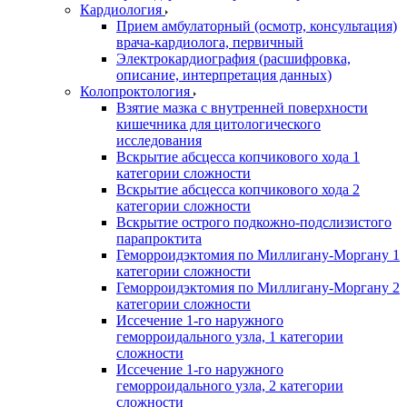
Кардиология
Прием амбулаторный (осмотр, консультация)
врача-кардиолога, первичный
Электрокардиография (расшифровка,
описание, интерпретация данных)
Колопроктология
Взятие мазка с внутренней поверхности
кишечника для цитологического
исследования
Вскрытие абсцесса копчикового хода 1
категории сложности
Вскрытие абсцесса копчикового хода 2
категории сложности
Вскрытие острого подкожно-подслизистого
парапроктита
Геморроидэктомия по Миллигану-Моргану 1
категории сложности
Геморроидэктомия по Миллигану-Моргану 2
категории сложности
Иссечение 1-го наружного
геморроидального узла, 1 категории
сложности
Иссечение 1-го наружного
геморроидального узла, 2 категории
сложности