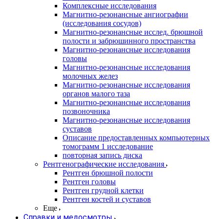
Комплексные исследования
Магнитно-резонансные ангиографии
(исследования сосудов)
Магнитно-резонансные исслед. брюшной
полости и забрюшинного пространства
Магнитно-резонансные исследования
головы
Магнитно-резонансные исследования
молочных желез
Магнитно-резонансные исследования
органов малого таза
Магнитно-резонансные исследования
позвоночника
Магнитно-резонансные исследования
суставов
Описание предоставленных компьютерных
томограмм 1 исследование
повторная запись диска
Рентгенографические исследования
Рентген брюшной полости
Рентген головы
Рентген грудной клетки
Рентген костей и суставов
Еще
Справки и медосмотры