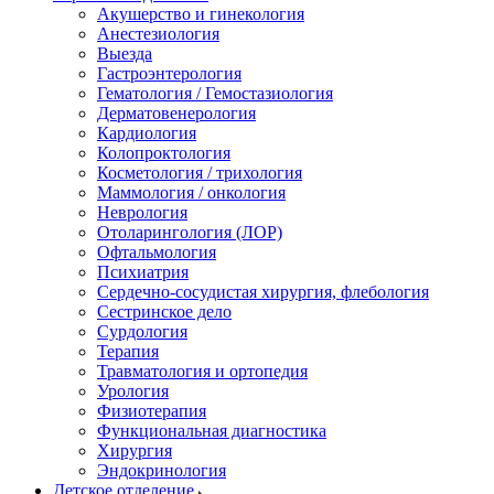
Акушерство и гинекология
Анестезиология
Выезда
Гастроэнтерология
Гематология / Гемостазиология
Дерматовенерология
Кардиология
Колопроктология
Косметология / трихология
Маммология / онкология
Неврология
Отоларингология (ЛОР)
Офтальмология
Психиатрия
Сердечно-сосудистая хирургия, флебология
Сестринское дело
Сурдология
Терапия
Травматология и ортопедия
Урология
Физиотерапия
Функциональная диагностика
Хирургия
Эндокринология
Детское отделение