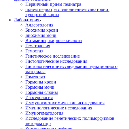
Первичный приём педиатра
прием педиатра с заполнением санаторно-
курортной карты
Лаборатория
Аллергология
Биохимия крови
Биохимия мочи
Витамины, жирные кислоты
Гематология
Гемостаз
Генетическое исследование
Гистологические исследования
Гистологические исследования пункционного
материала
Гомеостаз
Гормоны крови
Гормоны мочи
Гормоны слюны
Изосерология
Иммуногистохимические исследования
Имуннологические исследования
Имуногематология
Исследование генетических полиморфизмов
методом пцр
Коммерческие профили