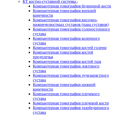
КТ костно-суставной системы
Компьютерная томография бедренной кости
Компьютерная томография верхней
конечности
Компьютерная томография височно-
нижнечелюстных суставов (пара суставов)
Компьютерная томография голеностопного
сустава
Компьютерная томография коленного
сустава
Компьютерная томография костей голени
Компьютерная томография костей
предплечья
Компьютерная томография костей таза
Компьютерная томография локтевого
сустава
Компьютерная томография лучезапястного
сустава
Компьютерная томография нижней
конечности
Компьютерная томография плечевого
сустава
Компьютерная томография плечевой кости
Компьютерная томография тазобедренного
сустава