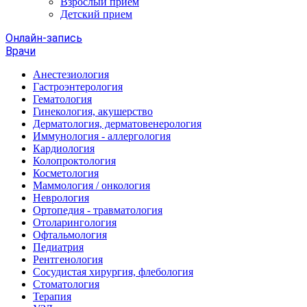
Взрослый прием
Детский прием
Онлайн-запись
Врачи
Анестезиология
Гастроэнтерология
Гематология
Гинекология, акушерство
Дерматология, дерматовенерология
Иммунология - аллергология
Кардиология
Колопроктология
Косметология
Маммология / онкология
Неврология
Ортопедия - травматология
Отоларингология
Офтальмология
Педиатрия
Рентгенология
Сосудистая хирургия, флебология
Стоматология
Терапия