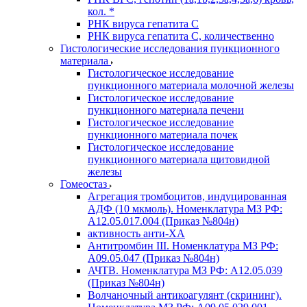
кол. *
РНК вируса гепатита C
РНК вируса гепатита C, количественно
Гистологические исследования пункционного
материала
Гистологическое исследование
пункционного материала молочной железы
Гистологическое исследование
пункционного материала печени
Гистологическое исследование
пункционного материала почек
Гистологическое исследование
пункционного материала щитовидной
железы
Гомеостаз
Агрегация тромбоцитов, индуцированная
АДФ (10 мкмоль). Номенклатура МЗ РФ:
A12.05.017.004 (Приказ №804н)
активность анти-ХА
Антитромбин III. Номенклатура МЗ РФ:
A09.05.047 (Приказ №804н)
АЧТВ. Номенклатура МЗ РФ: A12.05.039
(Приказ №804н)
Волчаночный антикоагулянт (скрининг).