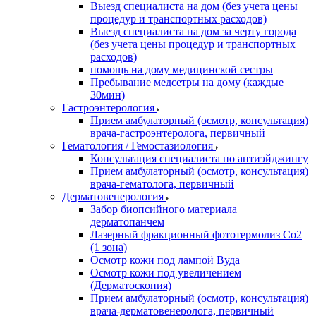
Выезд специалиста на дом (без учета цены
процедур и транспортных расходов)
Выезд специалиста на дом за черту города
(без учета цены процедур и транспортных
расходов)
помощь на дому медицинской сестры
Пребывание медсетры на дому (каждые
30мин)
Гастроэнтерология
Прием амбулаторный (осмотр, консультация)
врача-гастроэнтеролога, первичный
Гематология / Гемостазиология
Консультация специалиста по антиэйджингу
Прием амбулаторный (осмотр, консультация)
врача-гематолога, первичный
Дерматовенерология
Забор биопсийного материала
дерматопанчем
Лазерный фракционный фототермолиз Со2
(1 зона)
Осмотр кожи под лампой Вуда
Осмотр кожи под увеличением
(Дерматоскопия)
Прием амбулаторный (осмотр, консультация)
врача-дерматовенеролога, первичный