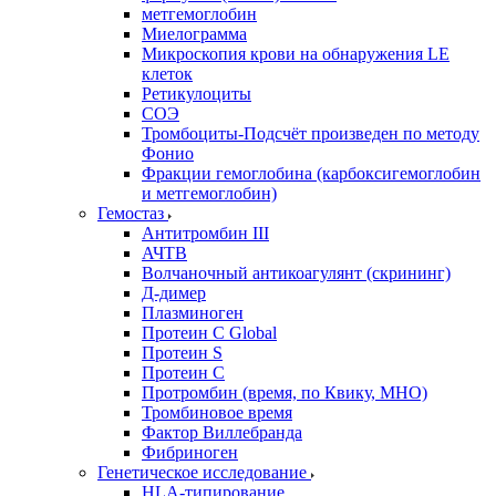
метгемоглобин
Миелограмма
Микроскопия крови на обнаружения LE
клеток
Ретикулоциты
СОЭ
Тромбоциты-Подсчёт произведен по методу
Фонио
Фракции гемоглобина (карбоксигемоглобин
и метгемоглобин)
Гемостаз
Антитромбин III
АЧТВ
Волчаночный антикоагулянт (скрининг)
Д-димер
Плазминоген
Протеин C Global
Протеин S
Протеин С
Протромбин (время, по Квику, МНО)
Тромбиновое время
Фактор Виллебранда
Фибриноген
Генетическое исследование
HLA-типирование