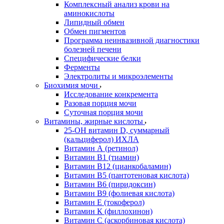
Комплексный анализ крови на
аминокислоты
Липидный обмен
Обмен пигментов
Программа неинвазивной диагностики
болезней печени
Специфические белки
Ферменты
Электролиты и микроэлементы
Биохимия мочи
Исследование конкремента
Разовая порция мочи
Суточная порция мочи
Витамины, жирные кислоты
25-OH витамин D, суммарный
(кальциферол) ИХЛА
Витамин А (ретинол)
Витамин В1 (тиамин)
Витамин В12 (цианкобаламин)
Витамин В5 (пантотеновая кислота)
Витамин В6 (пиридоксин)
Витамин В9 (фолиевая кислота)
Витамин Е (токоферол)
Витамин К (филлохинон)
Витамин С (аскорбиновая кислота)