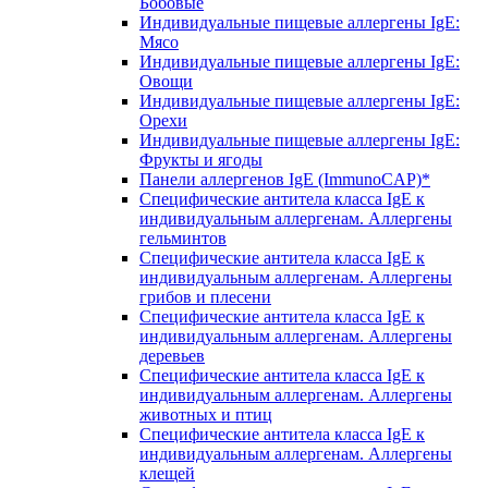
Бобовые
Индивидуальные пищевые аллергены IgE:
Мясо
Индивидуальные пищевые аллергены IgE:
Овощи
Индивидуальные пищевые аллергены IgE:
Орехи
Индивидуальные пищевые аллергены IgE:
Фрукты и ягоды
Панели аллергенов IgE (ImmunoCAP)*
Специфические антитела класса IgE к
индивидуальным аллергенам. Аллергены
гельминтов
Специфические антитела класса IgE к
индивидуальным аллергенам. Аллергены
грибов и плесени
Специфические антитела класса IgE к
индивидуальным аллергенам. Аллергены
деревьев
Специфические антитела класса IgE к
индивидуальным аллергенам. Аллергены
животных и птиц
Специфические антитела класса IgE к
индивидуальным аллергенам. Аллергены
клещей