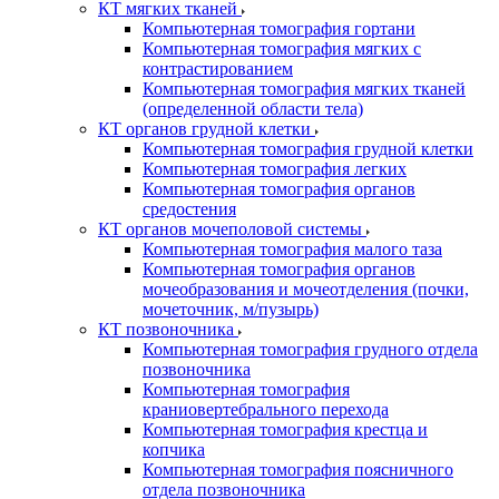
КТ мягких тканей
Компьютерная томография гортани
Компьютерная томография мягких с
контрастированием
Компьютерная томография мягких тканей
(определенной области тела)
КТ органов грудной клетки
Компьютерная томография грудной клетки
Компьютерная томография легких
Компьютерная томография органов
средостения
КТ органов мочеполовой системы
Компьютерная томография малого таза
Компьютерная томография органов
мочеобразования и мочеотделения (почки,
мочеточник, м/пузырь)
КТ позвоночника
Компьютерная томография грудного отдела
позвоночника
Компьютерная томография
краниовертебрального перехода
Компьютерная томография крестца и
копчика
Компьютерная томография поясничного
отдела позвоночника