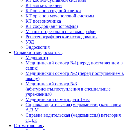
КТ костно-суставной системы
КТ мягких тканей
КТ органов грудной клетки
КТ органов мочеполовой системы
КТ позвоночника
КТ сосудов (ангиография)
Магнитно-резонансная томография
Рентгенографические исследования
УЗД
Эндоскопия
Справки и медосмотры
Медосмотр
Медицинский осмотр №1(перед поступлением в
садик)
Медицинский осмотр №2 (перед поступлением в
школу)
Медицинский осмотр №3
(абитуриенты.поступления в специальные
учреждения0
Медицинский осмотр дети 1мес
Справка водительская (медкомиссия) категория
А,В.М
Справка водительская (медкомиссия) категория
С,Д,Е
Стоматология