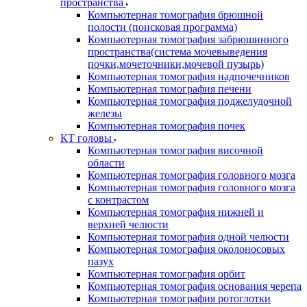
пространства
Компьютерная томография брюшной
полости (поисковая программа)
Компьютерная томография забрюшинного
пространства(система мочевыведения
почки,мочеточники,мочевой пузырь)
Компьютерная томография надпочечников
Компьютерная томография печени
Компьютерная томография поджелудочной
железы
Компьютерная томография почек
КТ головы
Компьютерная томография височной
области
Компьютерная томография головного мозга
Компьютерная томография головного мозга
с контрастом
Компьютерная томография нижней и
верхней челюсти
Компьютерная томография одной челюсти
Компьютерная томография околоносовых
пазух
Компьютерная томография орбит
Компьютерная томография основания черепа
Компьютерная томография ротоглотки