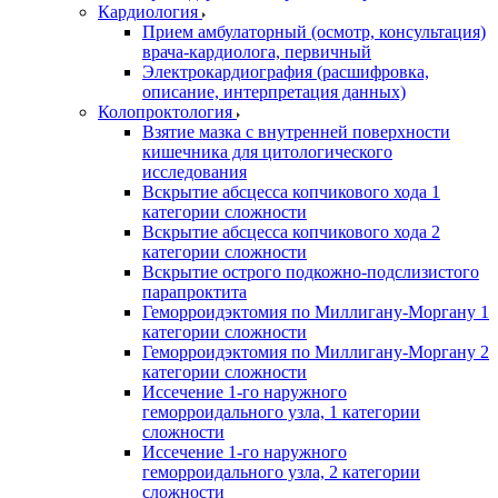
Кардиология
Прием амбулаторный (осмотр, консультация)
врача-кардиолога, первичный
Электрокардиография (расшифровка,
описание, интерпретация данных)
Колопроктология
Взятие мазка с внутренней поверхности
кишечника для цитологического
исследования
Вскрытие абсцесса копчикового хода 1
категории сложности
Вскрытие абсцесса копчикового хода 2
категории сложности
Вскрытие острого подкожно-подслизистого
парапроктита
Геморроидэктомия по Миллигану-Моргану 1
категории сложности
Геморроидэктомия по Миллигану-Моргану 2
категории сложности
Иссечение 1-го наружного
геморроидального узла, 1 категории
сложности
Иссечение 1-го наружного
геморроидального узла, 2 категории
сложности