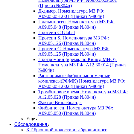
Номенклатура МЗ РФ: A09.05.029.001
(Приказ №804н)
Д-димер. Номенклатура МЗ РФ:
A09.05.051.001 (Приказ №804н)
Плазминоген. Номенклатура МЗ РФ:
A09.05.048 (Приказ №804н)
Протеин C Global
Протеин S. Номенклатура МЗ РФ:
A09.05.126 (Приказ №804н)
Протеин С. Номенклатура МЗ РФ:
A09.05.125 (Приказ №804н)
Протромбин (время, по Квику, МНО).
Номенклатура МЗ РФ: A12.30.014 (Приказ
№804н)
Растворимые фибрин-мономерные
комплексы(РФМК) Номенклатура МЗ РФ:
A09.05.051.002 (Приказ №804н)
Тромбиновое время. Номенклатура МЗ РФ:
A12.05.028 (Приказ №804н)
Фактор Виллебранда
Фибриноген. Номенклатура МЗ РФ:
A09.05.050 (Приказ №804н)
Еще
Обследования
КТ брюшной полости и забрюшинного