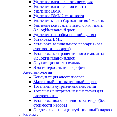
Удаление вагинального пессария
Удаление вагинальной кисты
Удаление ВМК
Удаление ВМК 2 сложности
Удаление кисты бартолиниевой железы
Удаление контрацептивного импланта
&quot;Импланон&quot;
Удаление новообразований вульвы
Установка ВМК
Установка вагинального пессария (без
стоимости пессария)
Установка контрацептивного импланта
&quot;Импланон&quot;
Энуклеация кисты вульвы
Эхогистеросальпингография
Анестезиология
Консультация анестезиолога
Массочный ингаляционный наркоз
Тотальная внутривенная анестезия
Тотальная внутривенная анестезия для
гастроскопии
Установка подключичного катетера (без
стоимости набора)
Эндотрахеальный (интубационный) наркоз
Выезда