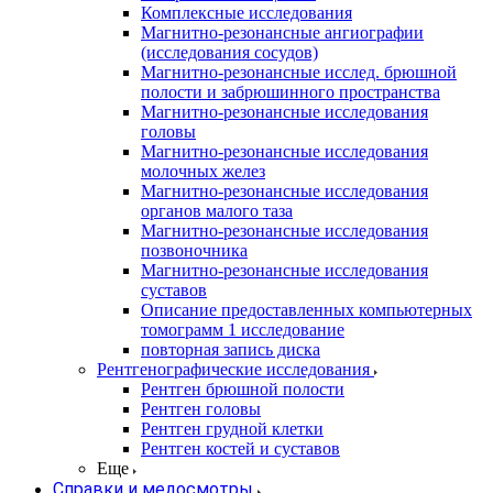
Комплексные исследования
Магнитно-резонансные ангиографии
(исследования сосудов)
Магнитно-резонансные исслед. брюшной
полости и забрюшинного пространства
Магнитно-резонансные исследования
головы
Магнитно-резонансные исследования
молочных желез
Магнитно-резонансные исследования
органов малого таза
Магнитно-резонансные исследования
позвоночника
Магнитно-резонансные исследования
суставов
Описание предоставленных компьютерных
томограмм 1 исследование
повторная запись диска
Рентгенографические исследования
Рентген брюшной полости
Рентген головы
Рентген грудной клетки
Рентген костей и суставов
Еще
Справки и медосмотры