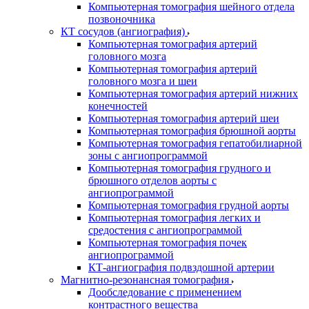
Компьютерная томография шейного отдела
позвоночника
КТ сосудов (ангиография)
Компьютерная томография артерий
головного мозга
Компьютерная томография артерий
головного мозга и шеи
Компьютерная томография артерий нижних
конечностей
Компьютерная томография артерий шеи
Компьютерная томография брюшной аорты
Компьютерная томография гепатобилиарной
зоны с ангиопрограммой
Компьютерная томография грудного и
брюшного отделов аорты с
ангиопрограммой
Компьютерная томография грудной аорты
Компьютерная томография легких и
средостения с ангиопрограммой
Компьютерная томография почек
ангиопрограммой
КТ-ангиография подвздошной артерии
Магнитно-резонансная томография
Дообследование с применением
контрастного вещества