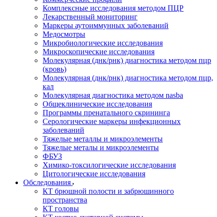
Комплексные исследования методом ПЦР
Лекарственный мониторинг
Маркеры аутоиммунных заболеваний
Медосмотры
Микробиологические исследования
Микроскопические исследования
Молекулярная (днк/рнк) диагностика методом пцр
(кровь)
Молекулярная (днк/рнк) диагностика методом пцр,
кал
Молекулярная диагностика методом nasba
Общеклинические исследования
Программы пренатального скрининга
Серологические маркеры инфекционных
заболеваний
Тяжелые металлы и микроэлементы
Тяжелые металы и микроэлементы
ФБУЗ
Химико-токсилогические исследования
Цитологические исследования
Обследования
КТ брюшной полости и забрюшинного
пространства
КТ головы