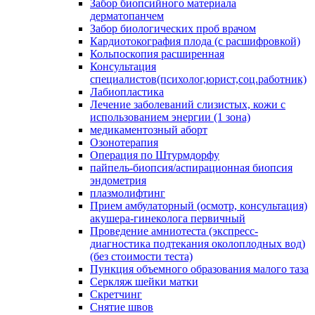
Забор биопсийного материала
дерматопанчем
Забор биологических проб врачом
Кардиотокография плода (с расшифровкой)
Кольпоскопия расширенная
Консультация
специалистов(психолог,юрист,соц.работник)
Лабиопластика
Лечение заболеваний слизистых, кожи с
использованием энергии (1 зона)
медикаментозный аборт
Озонотерапия
Операция по Штурмдорфу
пайпель-биопсия/аспирационная биопсия
эндометрия
плазмолифтинг
Прием амбулаторный (осмотр, консультация)
акушера-гинеколога первичный
Проведение амниотеста (экспресс-
диагностика подтекания околоплодных вод)
(без стоимости теста)
Пункция объемного образования малого таза
Серкляж шейки матки
Скретчинг
Снятие швов