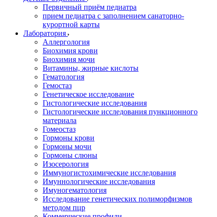
Первичный приём педиатра
прием педиатра с заполнением санаторно-
курортной карты
Лаборатория
Аллергология
Биохимия крови
Биохимия мочи
Витамины, жирные кислоты
Гематология
Гемостаз
Генетическое исследование
Гистологические исследования
Гистологические исследования пункционного
материала
Гомеостаз
Гормоны крови
Гормоны мочи
Гормоны слюны
Изосерология
Иммуногистохимические исследования
Имуннологические исследования
Имуногематология
Исследование генетических полиморфизмов
методом пцр
Коммерческие профили