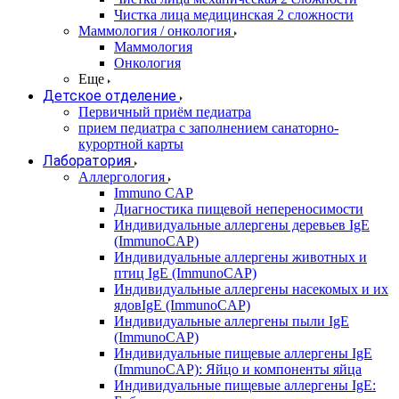
Чистка лица медицинская 2 сложности
Маммология / онкология
Маммология
Онкология
Еще
Детское отделение
Первичный приём педиатра
прием педиатра с заполнением санаторно-
курортной карты
Лаборатория
Аллергология
Immuno CAP
Диагностика пищевой непереносимости
Индивидуальные аллергены деревьев IgE
(ImmunoCAP)
Индивидуальные аллергены животных и
птиц IgE (ImmunoCAP)
Индивидуальные аллергены насекомых и их
ядовIgE (ImmunoCAP)
Индивидуальные аллергены пыли IgE
(ImmunoCAP)
Индивидуальные пищевые аллергены IgE
(ImmunoCAP): Яйцо и компоненты яйца
Индивидуальные пищевые аллергены IgE: