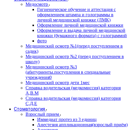
Медосмотр
Гигиеническое обучение и аттестация с
оформлением штампа и голограммы в
личной медицинской книжке (ЛМК)
Оформление личной медицинской книжки
Оформление и выдача личной медицинской
книжки (бумажного формата) с голограммой
фото
Медицинский осмотр №1(перед поступлением в
садик)
Медицинский осмотр №2 (перед поступлением в
школу)
Медицинский осмотр №3
(абитуриенты.поступления в специальные
учреждения0
Медицинский осмотр дети 1мес
Справка водительская (медкомиссия) категория
А,В.М
Справка водительская (медкомиссия) категория
С,Д,Е
Стоматология
Взрослый прием
Иммедиат протез из 3 единиц
Анестезия аппликационная(взрослый приём)
Анестезия