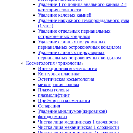
Удаление 1-го полипа анального канала 2-я
категория сложности
Удаление каловых камней
Удаление наружного геморроидального узла
(1 узел)
Удаление отдельных перианальных
остроконечных кондилом
Удаление сливных полукружных
перианальных остроконечных кондилом
Удаление сливных циркулярных
перианальных остроконечных кондилом
Косметология / трихология
Иньекционная косметология
Контурная пластика:
Эстетическая косметология
мезотерапия головы
Плазма головы
плазмолифтинг
Приём врача косметолога
Сепарация
Удаление миллиумов(жировиков)
фотодермолиз
Чистка лица медицинская 1 сложности
Чистка лица механическая 1 сложности
Чистка лица механическая 2 сложности