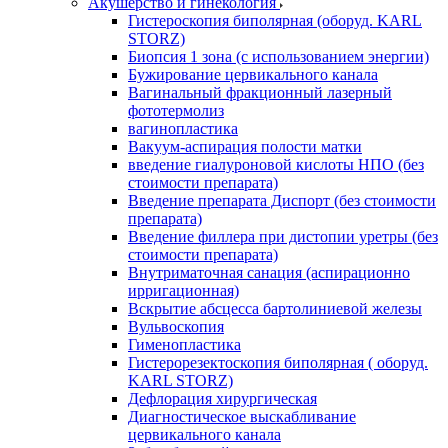
Акушерство и гинекология
Гистероскопия биполярная (оборуд. KARL
STORZ)
Биопсия 1 зона (с использованием энергии)
Бужирование цервикального канала
Вагинальный фракционный лазерный
фототермолиз
вагинопластика
Вакуум-аспирация полости матки
введение гиалуроновой кислоты НПО (без
стоимости препарата)
Введение препарата Диспорт (без стоимости
препарата)
Введение филлера при дистопии уретры (без
стоимости препарата)
Внутриматочная санация (аспирационно
ирригационная)
Вскрытие абсцесса бартолиниевой железы
Вульвоскопия
Гименопластика
Гистерорезектоскопия биполярная ( оборуд.
KARL STORZ)
Дефлорация хирургическая
Диагностическое выскабливание
цервикального канала