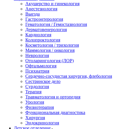
Акушерство и гинекология
Анестезиология
Выезда
Гастроэнтерология
Гематология / Гемостазиология
Дерматовенерология
Кардиология
Колопроктология
Косметология / трихология
Маммология / онкология
Неврология
Отоларингология (ЛОР)
Офтальмология
Психиатрия
Сердечно-сосудистая хирургия, флебология
Сестринское дело
Сурдология
Терапия
Травматология и ортопедия
Урология
Физиотерапия
Функциональная диагностика
Хирургия
Эндокринология
Детское отделение