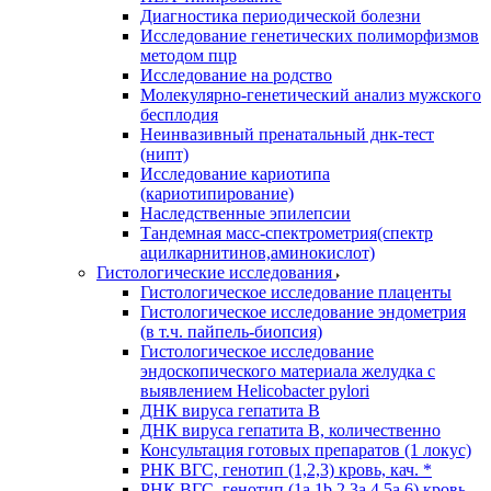
Диагностика периодической болезни
Исследование генетических полиморфизмов
методом пцр
Исследование на родство
Молекулярно-генетический анализ мужского
бесплодия
Неинвазивный пренатальный днк-тест
(нипт)
Исследование кариотипа
(кариотипирование)
Наследственные эпилепсии
Тандемная масс-спектрометрия(спектр
ацилкарнитинов,аминокислот)
Гистологические исследования
Гистологическое исследование плаценты
Гистологическое исследование эндометрия
(в т.ч. пайпель-биопсия)
Гистологическое исследование
эндоскопического материала желудка с
выявлением Helicobacter pylori
ДНК вируса гепатита B
ДНК вируса гепатита B, количественно
Консультация готовых препаратов (1 локус)
РНК ВГC, генотип (1,2,3) кровь, кач. *
РНК ВГC, генотип (1a,1b,2,3a,4,5a,6) кровь,