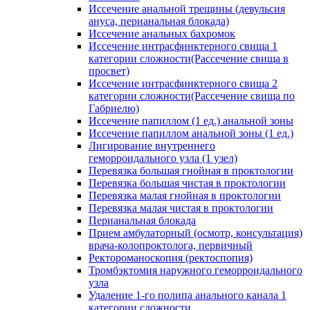
Иссечение анальной трещины (девульсия
ануса, перианальная блокада)
Иссечение анальных бахромок
Иссечение интрасфинктерного свища 1
категории сложности(Рассечение свища в
просвет)
Иссечение интрасфинктерного свища 2
категории сложности(Рассечение свища по
Габриелю)
Иссечение папиллом (1 ед.) анальной зоны
Иссечение папиллом анальной зоны (1 ед.)
Лигирование внутреннего
геморроидального узла (1 узел)
Перевязка большая гнойная в проктологии
Перевязка большая чистая в проктологии
Перевязка малая гнойная в проктологии
Перевязка малая чистая в проктологии
Перианальная блокада
Прием амбулаторный (осмотр, консультация)
врача-колопроктолога, первичный
Ректороманоскопия (ректоспопия)
Тромбэктомия наружного геморроидального
узла
Удаление 1-го полипа анального канала 1
категории сложности