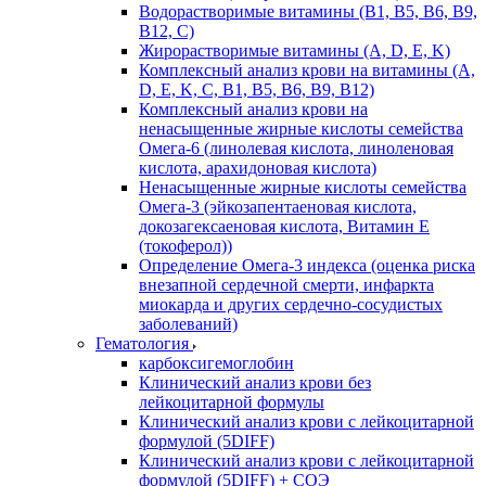
Водорастворимые витамины (B1, B5, B6, В9,
В12, С)
Жирорастворимые витамины (A, D, E, K)
Комплексный анализ крови на витамины (A,
D, E, K, C, B1, B5, B6, В9, B12)
Комплексный анализ крови на
ненасыщенные жирные кислоты семейства
Омега-6 (линолевая кислота, линоленовая
кислота, арахидоновая кислота)
Ненасыщенные жирные кислоты семейства
Омега-3 (эйкозапентаеновая кислота,
докозагексаеновая кислота, Витамин E
(токоферол))
Определение Омега-3 индекса (оценка риска
внезапной сердечной смерти, инфаркта
миокарда и других сердечно-сосудистых
заболеваний)
Гематология
карбоксигемоглобин
Клинический анализ крови без
лейкоцитарной формулы
Клинический анализ крови с лейкоцитарной
формулой (5DIFF)
Клинический анализ крови с лейкоцитарной
формулой (5DIFF) + СОЭ