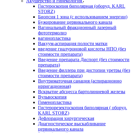
Акушерство и гинекология
Гистероскопия биполярная (оборуд. KARL
STORZ)
Биопсия 1 зона (с использованием энергии)
Бужирование цервикального канала
Вагинальный фракционный лазерный
фототермолиз
вагинопластика
Вакуум-аспирация полости матки
введение гиалуроновой кислоты НПО (без
стоимости препарата)
Введение препарата Диспорт (без стоимости
препарата)
Введение филлера при дистопии уретры (без
стоимости препарата)
Внутриматочная санация (аспирационно
ирригационная)
Вскрытие абсцесса бартолиниевой железы
Вульвоскопия
Гименопластика
Гистерорезектоскопия биполярная ( оборуд.
KARL STORZ)
Дефлорация хирургическая
Диагностическое выскабливание
цервикального канала