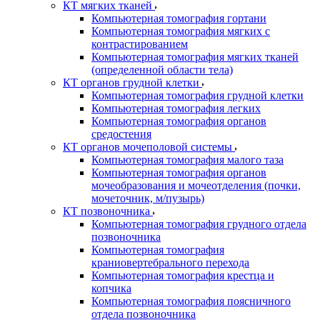
КТ мягких тканей
Компьютерная томография гортани
Компьютерная томография мягких с
контрастированием
Компьютерная томография мягких тканей
(определенной области тела)
КТ органов грудной клетки
Компьютерная томография грудной клетки
Компьютерная томография легких
Компьютерная томография органов
средостения
КТ органов мочеполовой системы
Компьютерная томография малого таза
Компьютерная томография органов
мочеобразования и мочеотделения (почки,
мочеточник, м/пузырь)
КТ позвоночника
Компьютерная томография грудного отдела
позвоночника
Компьютерная томография
краниовертебрального перехода
Компьютерная томография крестца и
копчика
Компьютерная томография поясничного
отдела позвоночника