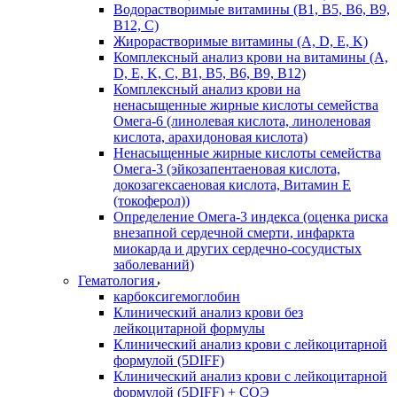
Водорастворимые витамины (B1, B5, B6, В9,
В12, С)
Жирорастворимые витамины (A, D, E, K)
Комплексный анализ крови на витамины (A,
D, E, K, C, B1, B5, B6, В9, B12)
Комплексный анализ крови на
ненасыщенные жирные кислоты семейства
Омега-6 (линолевая кислота, линоленовая
кислота, арахидоновая кислота)
Ненасыщенные жирные кислоты семейства
Омега-3 (эйкозапентаеновая кислота,
докозагексаеновая кислота, Витамин E
(токоферол))
Определение Омега-3 индекса (оценка риска
внезапной сердечной смерти, инфаркта
миокарда и других сердечно-сосудистых
заболеваний)
Гематология
карбоксигемоглобин
Клинический анализ крови без
лейкоцитарной формулы
Клинический анализ крови с лейкоцитарной
формулой (5DIFF)
Клинический анализ крови с лейкоцитарной
формулой (5DIFF) + СОЭ