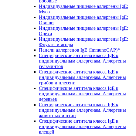
Бобовые
Индивидуальные пищевые аллергены IgE:
Мясо
Индивидуальные пищевые аллергены IgE:
Овощи
Индивидуальные пищевые аллергены IgE:
Орехи
Индивидуальные пищевые аллергены IgE:
Фрукты и ягоды
Панели аллергенов IgE (ImmunoCAP)*
Специфические антитела класса IgE к
индивидуальным аллергенам. Аллергены
гельминтов
Специфические антитела класса IgE к
индивидуальным аллергенам. Аллергены
грибов и плесени
Специфические антитела класса IgE к
индивидуальным аллергенам. Аллергены
деревьев
Специфические антитела класса IgE к
индивидуальным аллергенам. Аллергены
животных и птиц
Специфические антитела класса IgE к
индивидуальным аллергенам. Аллергены
клещей