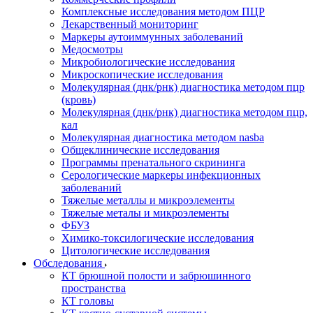
Комплексные исследования методом ПЦР
Лекарственный мониторинг
Маркеры аутоиммунных заболеваний
Медосмотры
Микробиологические исследования
Микроскопические исследования
Молекулярная (днк/рнк) диагностика методом пцр
(кровь)
Молекулярная (днк/рнк) диагностика методом пцр,
кал
Молекулярная диагностика методом nasba
Общеклинические исследования
Программы пренатального скрининга
Серологические маркеры инфекционных
заболеваний
Тяжелые металлы и микроэлементы
Тяжелые металы и микроэлементы
ФБУЗ
Химико-токсилогические исследования
Цитологические исследования
Обследования
КТ брюшной полости и забрюшинного
пространства
КТ головы