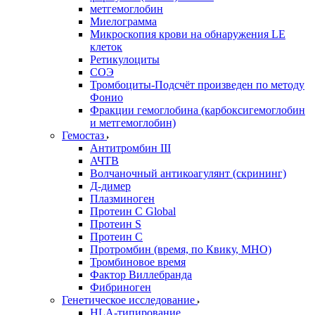
метгемоглобин
Миелограмма
Микроскопия крови на обнаружения LE
клеток
Ретикулоциты
СОЭ
Тромбоциты-Подсчёт произведен по методу
Фонио
Фракции гемоглобина (карбоксигемоглобин
и метгемоглобин)
Гемостаз
Антитромбин III
АЧТВ
Волчаночный антикоагулянт (скрининг)
Д-димер
Плазминоген
Протеин C Global
Протеин S
Протеин С
Протромбин (время, по Квику, МНО)
Тромбиновое время
Фактор Виллебранда
Фибриноген
Генетическое исследование
HLA-типирование