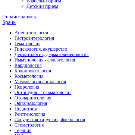
Взрослый прием
Детский прием
Онлайн-запись
Врачи
Анестезиология
Гастроэнтерология
Гематология
Гинекология, акушерство
Дерматология, дерматовенерология
Иммунология - аллергология
Кардиология
Колопроктология
Косметология
Маммология / онкология
Неврология
Ортопедия - травматология
Отоларингология
Офтальмология
Педиатрия
Рентгенология
Сосудистая хирургия, флебология
Стоматология
Терапия