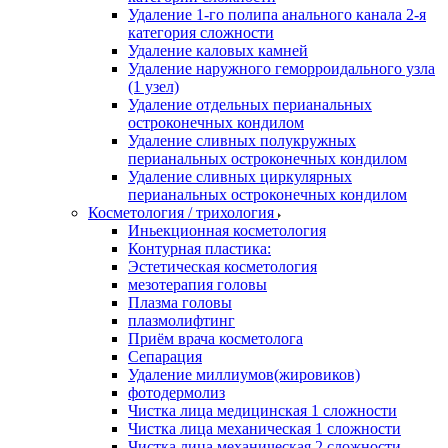
Удаление 1-го полипа анального канала 2-я
категория сложности
Удаление каловых камней
Удаление наружного геморроидального узла
(1 узел)
Удаление отдельных перианальных
остроконечных кондилом
Удаление сливных полукружных
перианальных остроконечных кондилом
Удаление сливных циркулярных
перианальных остроконечных кондилом
Косметология / трихология
Иньекционная косметология
Контурная пластика:
Эстетическая косметология
мезотерапия головы
Плазма головы
плазмолифтинг
Приём врача косметолога
Сепарация
Удаление миллиумов(жировиков)
фотодермолиз
Чистка лица медицинская 1 сложности
Чистка лица механическая 1 сложности
Чистка лица механическая 2 сложности