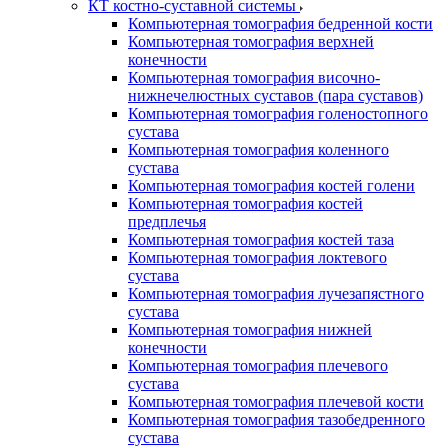
КТ костно-суставной системы
Компьютерная томография бедренной кости
Компьютерная томография верхней
конечности
Компьютерная томография височно-
нижнечелюстных суставов (пара суставов)
Компьютерная томография голеностопного
сустава
Компьютерная томография коленного
сустава
Компьютерная томография костей голени
Компьютерная томография костей
предплечья
Компьютерная томография костей таза
Компьютерная томография локтевого
сустава
Компьютерная томография лучезапястного
сустава
Компьютерная томография нижней
конечности
Компьютерная томография плечевого
сустава
Компьютерная томография плечевой кости
Компьютерная томография тазобедренного
сустава