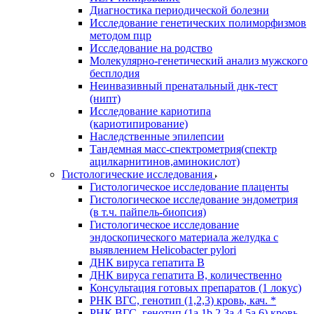
Диагностика периодической болезни
Исследование генетических полиморфизмов
методом пцр
Исследование на родство
Молекулярно-генетический анализ мужского
бесплодия
Неинвазивный пренатальный днк-тест
(нипт)
Исследование кариотипа
(кариотипирование)
Наследственные эпилепсии
Тандемная масс-спектрометрия(спектр
ацилкарнитинов,аминокислот)
Гистологические исследования
Гистологическое исследование плаценты
Гистологическое исследование эндометрия
(в т.ч. пайпель-биопсия)
Гистологическое исследование
эндоскопического материала желудка с
выявлением Helicobacter pylori
ДНК вируса гепатита B
ДНК вируса гепатита B, количественно
Консультация готовых препаратов (1 локус)
РНК ВГC, генотип (1,2,3) кровь, кач. *
РНК ВГC, генотип (1a,1b,2,3a,4,5a,6) кровь,