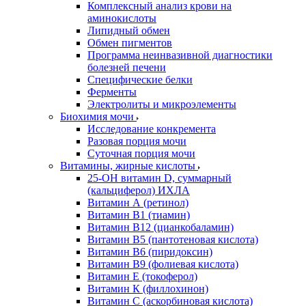
Комплексный анализ крови на
аминокислоты
Липидный обмен
Обмен пигментов
Программа неинвазивной диагностики
болезней печени
Специфические белки
Ферменты
Электролиты и микроэлементы
Биохимия мочи
Исследование конкремента
Разовая порция мочи
Суточная порция мочи
Витамины, жирные кислоты
25-OH витамин D, суммарный
(кальциферол) ИХЛА
Витамин А (ретинол)
Витамин В1 (тиамин)
Витамин В12 (цианкобаламин)
Витамин В5 (пантотеновая кислота)
Витамин В6 (пиридоксин)
Витамин В9 (фолиевая кислота)
Витамин Е (токоферол)
Витамин К (филлохинон)
Витамин С (аскорбиновая кислота)