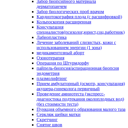
Забор биопсийного материала
дерматопанчем
Забор биологических проб врачом
Кардиотокография плода (с расшифровкой)
Кольпоскопия расширенная
Консультация
специалистов(психолог,юрист,соц.работник)
Лабиопластика
Лечение заболеваний слизистых, кожи с
использованием энергии (1 зона)
медикаментозный аборт
Озонотерапия
Операция по Штурмдорфу
пайпель-биопсия/аспирационная биопсия
эндометрия
плазмолифтинг
Прием амбулаторный (осмотр, консультация)
акушера-гинеколога первичный
Проведение амниотеста (экспресс-
диагностика подтекания околоплодных вод)
(без стоимости теста)
Пункция объемного образования малого таза
Серкляж шейки матки
Скретчинг
Снятие швов