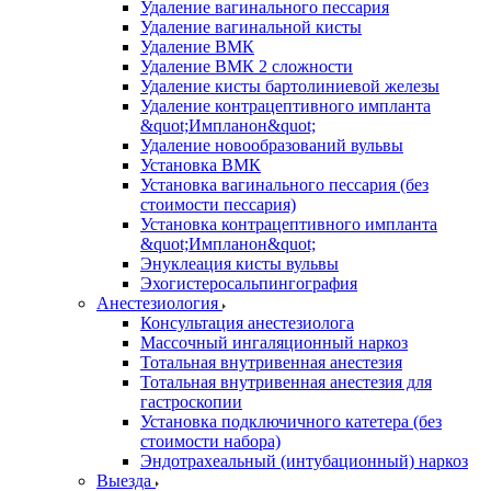
Удаление вагинального пессария
Удаление вагинальной кисты
Удаление ВМК
Удаление ВМК 2 сложности
Удаление кисты бартолиниевой железы
Удаление контрацептивного импланта
&quot;Импланон&quot;
Удаление новообразований вульвы
Установка ВМК
Установка вагинального пессария (без
стоимости пессария)
Установка контрацептивного импланта
&quot;Импланон&quot;
Энуклеация кисты вульвы
Эхогистеросальпингография
Анестезиология
Консультация анестезиолога
Массочный ингаляционный наркоз
Тотальная внутривенная анестезия
Тотальная внутривенная анестезия для
гастроскопии
Установка подключичного катетера (без
стоимости набора)
Эндотрахеальный (интубационный) наркоз
Выезда