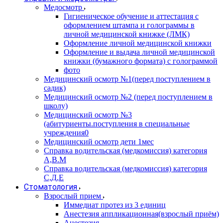
Медосмотр
Гигиеническое обучение и аттестация с
оформлением штампа и голограммы в
личной медицинской книжке (ЛМК)
Оформление личной медицинской книжки
Оформление и выдача личной медицинской
книжки (бумажного формата) с голограммой
фото
Медицинский осмотр №1(перед поступлением в
садик)
Медицинский осмотр №2 (перед поступлением в
школу)
Медицинский осмотр №3
(абитуриенты.поступления в специальные
учреждения0
Медицинский осмотр дети 1мес
Справка водительская (медкомиссия) категория
А,В.М
Справка водительская (медкомиссия) категория
С,Д,Е
Стоматология
Взрослый прием
Иммедиат протез из 3 единиц
Анестезия аппликационная(взрослый приём)
Анестезия