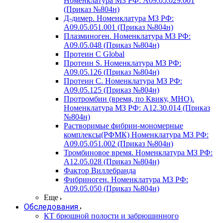
Номенклатура МЗ РФ: A09.05.029.001
(Приказ №804н)
Д-димер. Номенклатура МЗ РФ:
A09.05.051.001 (Приказ №804н)
Плазминоген. Номенклатура МЗ РФ:
A09.05.048 (Приказ №804н)
Протеин C Global
Протеин S. Номенклатура МЗ РФ:
A09.05.126 (Приказ №804н)
Протеин С. Номенклатура МЗ РФ:
A09.05.125 (Приказ №804н)
Протромбин (время, по Квику, МНО).
Номенклатура МЗ РФ: A12.30.014 (Приказ
№804н)
Растворимые фибрин-мономерные
комплексы(РФМК) Номенклатура МЗ РФ:
A09.05.051.002 (Приказ №804н)
Тромбиновое время. Номенклатура МЗ РФ:
A12.05.028 (Приказ №804н)
Фактор Виллебранда
Фибриноген. Номенклатура МЗ РФ:
A09.05.050 (Приказ №804н)
Еще
Обследования
КТ брюшной полости и забрюшинного