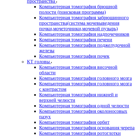
пространства
Компьютерная томография брюшной
полости (поисковая программа)
Компьютерная томография забрюшинного
пространства(система мочевыведения
почки,мочеточники,мочевой пузырь)
Компьютерная томография надпочечников
Компьютерная томография печени
Компьютерная томография поджелудочной
железы
Компьютерная томография почек
КТ головы
Компьютерная томография височной
области
Компьютерная томография головного мозга
Компьютерная томография головного мозга
с контрастом
Компьютерная томография нижней и
верхней челюсти
Компьютерная томография одной челюсти
Компьютерная томография околоносовых
пазух
Компьютерная томография орбит
Компьютерная томография основания черепа
Компьютерная томография ротоглотки