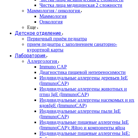
Чистка лица медицинская 2 сложности
Маммология / онкология
Маммология
Онкология
Еще
Детское отделение
Первичный приём педиатра
прием педиатра с заполнением санаторно-
курортной карты
Лаборатория
Аллергология
Immuno CAP
Диагностика пищевой непереносимости
Индивидуальные аллергены деревьев IgE
(ImmunoCAP)
Индивидуальные аллергены животных и
птиц IgE (ImmunoCAP)
Индивидуальные аллергены насекомых и их
ядовIgE (ImmunoCAP)
Индивидуальные аллергены пыли IgE
(ImmunoCAP)
Индивидуальные пищевые аллергены IgE
(ImmunoCAP): Яйцо и компоненты яйца
Индивидуальные пищевые аллергены IgE: