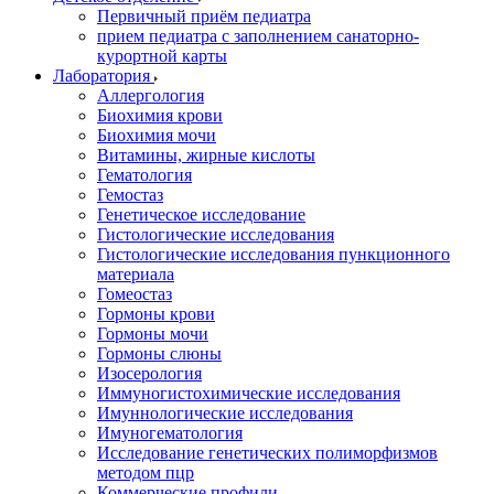
Первичный приём педиатра
прием педиатра с заполнением санаторно-
курортной карты
Лаборатория
Аллергология
Биохимия крови
Биохимия мочи
Витамины, жирные кислоты
Гематология
Гемостаз
Генетическое исследование
Гистологические исследования
Гистологические исследования пункционного
материала
Гомеостаз
Гормоны крови
Гормоны мочи
Гормоны слюны
Изосерология
Иммуногистохимические исследования
Имуннологические исследования
Имуногематология
Исследование генетических полиморфизмов
методом пцр
Коммерческие профили