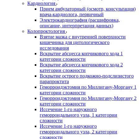
Кардиология
Прием амбулаторный (осмотр, консультация)
врача-кардиолога, первичный
Электрокардиография (расшифровка,
описание, интерпретация данных)
Колопроктология
Взятие мазка с внутренней поверхности
кишечника для цитологического
исследования
Вскрытие абсцесса копчикового хода 1
категории сложности
Вскрытие абсцесса копчикового хода 2
категории сложности
Вскрытие острого подкожно-подслизистого
парапроктита
Геморроидэктомия по Миллигану-Моргану 1
категории сложности
Геморроидэктомия по Миллигану-Моргану 2
категории сложности
Иссечение 1-го наружного
геморроидального узла, 1 категории
сложности
Иссечение 1-го наружного
геморроидального узла, 2 категории
сложности