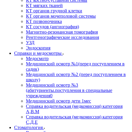
КТ костно-суставной системы
КТ мягких тканей
КТ органов грудной клетки
КТ органов мочеполовой системы
КТ позвоночника
КТ сосудов (ангиография)
Магнитно-резонансная томография
Рентгенографические исследования
УЗД
Эндоскопия
Справки и медосмотры
Медосмотр
Медицинский осмотр №1(перед поступлением в
садик)
Медицинский осмотр №2 (перед поступлением в
школу)
Медицинский осмотр №3
(абитуриенты.поступления в специальные
учреждения0
Медицинский осмотр дети 1мес
Справка водительская (медкомиссия) категория
А,В.М
Справка водительская (медкомиссия) категория
С,Д,Е
Стоматология