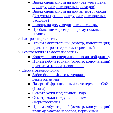
Выезд специалиста на дом (без учета цены
процедур и транспортных расходов)
Выезд специалиста на дом за черту города
(без учета цены процедур и транспортных
расходов)
помощь на дому медицинской сестры
Пребывание медсетры на дому (каждые
30мин)
Гастроэнтерология
Прием амбулаторный (осмотр, консультация)
врача-гастроэнтеролога, первичный
Гематология / Гемостазиология
Консультация специалиста по антиэйджингу
Прием амбулаторный (осмотр, консультация)
врача-гематолога, первичный
Дерматовенерология
Забор биопсийного материала
дерматопанчем
Лазерный фракционный фототермолиз Со2
(1 зона)
Осмотр кожи под лампой Вуда
Осмотр кожи под увеличением
(Дерматоскопия)
Прием амбулаторный (осмотр, консультация)
врача-дерматовенеролога, первичный