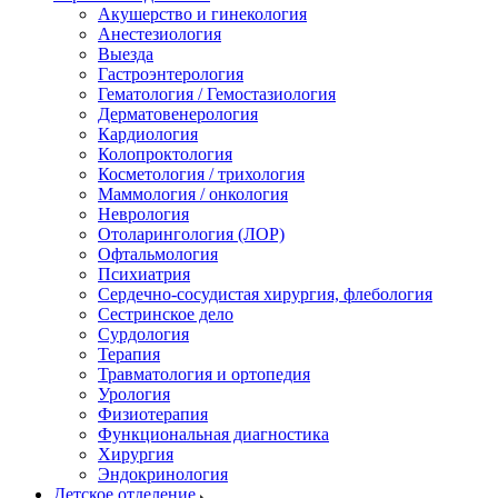
Акушерство и гинекология
Анестезиология
Выезда
Гастроэнтерология
Гематология / Гемостазиология
Дерматовенерология
Кардиология
Колопроктология
Косметология / трихология
Маммология / онкология
Неврология
Отоларингология (ЛОР)
Офтальмология
Психиатрия
Сердечно-сосудистая хирургия, флебология
Сестринское дело
Сурдология
Терапия
Травматология и ортопедия
Урология
Физиотерапия
Функциональная диагностика
Хирургия
Эндокринология
Детское отделение