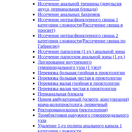
Иссечение анальной трещины (девульсия
ануса, перианальная блокада)
Иссечение анальных бахромок
Иссечение интрасфинктерного свища 1
категории сложности(Рассечение свища в
просвет)
Иссечение интрасфинктерного свища 2
категории сложности(Рассечение свища по
Габриелю)
Иссечение папиллом (1 ед.) анальной зоны
Иссечение папиллом анальной зоны (1 ед.)
Лигирование внутреннего
геморроидального узла (1 узел)
Перевязка большая гнойная в проктологии
Перевязка большая чистая в проктологии
Перевязка малая гнойная в проктологии
Перевязка малая чистая в проктологии
Перианальная блокада
Прием амбулаторный (осмотр, консультация)
врача-колопроктолога, первичный
Ректороманоскопия (ректоспопия)
Тромбэктомия наружного геморроидального
узла
Удаление 1-го полипа анального канала 1
категории сложности