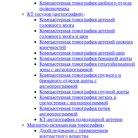
Компьютерная томография шейного отдела
позвоночника
КТ сосудов (ангиография)
Компьютерная томография артерий
головного мозга
Компьютерная томография артерий
головного мозга и шеи
Компьютерная томография артерий нижних
конечностей
Компьютерная томография артерий шеи
Компьютерная томография брюшной аорты
Компьютерная томография гепатобилиарной
зоны с ангиопрограммой
Компьютерная томография грудного и
брюшного отделов аорты с
ангиопрограммой
Компьютерная томография грудной аорты
Компьютерная томография легких и
средостения с ангиопрограммой
Компьютерная томография почек
ангиопрограммой
КТ-ангиография подвздошной артерии
Магнитно-резонансная томография
Дообследование с применением
контрастного вещества