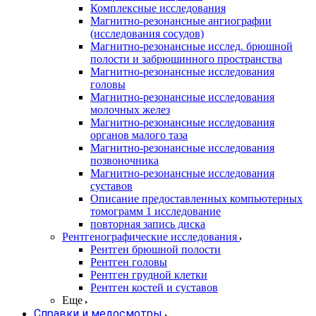
Комплексные исследования
Магнитно-резонансные ангиографии
(исследования сосудов)
Магнитно-резонансные исслед. брюшной
полости и забрюшинного пространства
Магнитно-резонансные исследования
головы
Магнитно-резонансные исследования
молочных желез
Магнитно-резонансные исследования
органов малого таза
Магнитно-резонансные исследования
позвоночника
Магнитно-резонансные исследования
суставов
Описание предоставленных компьютерных
томограмм 1 исследование
повторная запись диска
Рентгенографические исследования
Рентген брюшной полости
Рентген головы
Рентген грудной клетки
Рентген костей и суставов
Еще
Справки и медосмотры