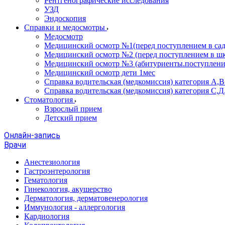
Рентгенографические исследования
УЗД
Эндоскопия
Справки и медосмотры
Медосмотр
Медицинский осмотр №1(перед поступлением в сад
Медицинский осмотр №2 (перед поступлением в шк
Медицинский осмотр №3 (абитуриенты.поступлени
Медицинский осмотр дети 1мес
Справка водительская (медкомиссия) категория А,
Справка водительская (медкомиссия) категория С,Д
Стоматология
Взрослый прием
Детский прием
Онлайн-запись
Врачи
Анестезиология
Гастроэнтерология
Гематология
Гинекология, акушерство
Дерматология, дерматовенерология
Иммунология - аллергология
Кардиология