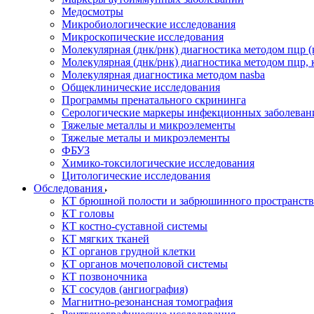
Медосмотры
Микробиологические исследования
Микроскопические исследования
Молекулярная (днк/рнк) диагностика методом пцр (
Молекулярная (днк/рнк) диагностика методом пцр, 
Молекулярная диагностика методом nasba
Общеклинические исследования
Программы пренатального скрининга
Серологические маркеры инфекционных заболеван
Тяжелые металлы и микроэлементы
Тяжелые металы и микроэлементы
ФБУЗ
Химико-токсилогические исследования
Цитологические исследования
Обследования
КТ брюшной полости и забрюшинного пространств
КТ головы
КТ костно-суставной системы
КТ мягких тканей
КТ органов грудной клетки
КТ органов мочеполовой системы
КТ позвоночника
КТ сосудов (ангиография)
Магнитно-резонансная томография