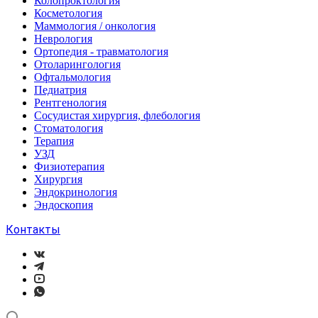
Колопроктология
Косметология
Маммология / онкология
Неврология
Ортопедия - травматология
Отоларингология
Офтальмология
Педиатрия
Рентгенология
Сосудистая хирургия, флебология
Стоматология
Терапия
УЗД
Физиотерапия
Хирургия
Эндокринология
Эндоскопия
Контакты