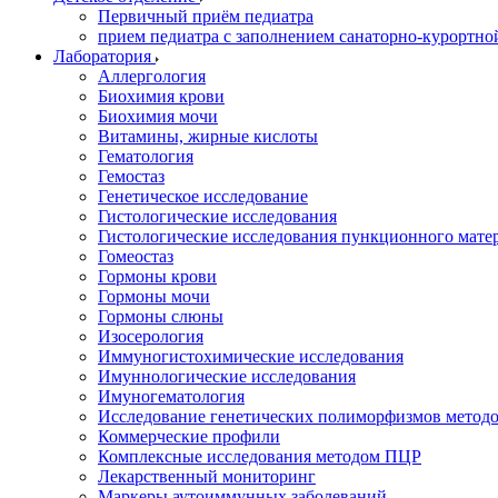
Первичный приём педиатра
прием педиатра с заполнением санаторно-курортно
Лаборатория
Аллергология
Биохимия крови
Биохимия мочи
Витамины, жирные кислоты
Гематология
Гемостаз
Генетическое исследование
Гистологические исследования
Гистологические исследования пункционного мате
Гомеостаз
Гормоны крови
Гормоны мочи
Гормоны слюны
Изосерология
Иммуногистохимические исследования
Имуннологические исследования
Имуногематология
Исследование генетических полиморфизмов метод
Коммерческие профили
Комплексные исследования методом ПЦР
Лекарственный мониторинг
Маркеры аутоиммунных заболеваний