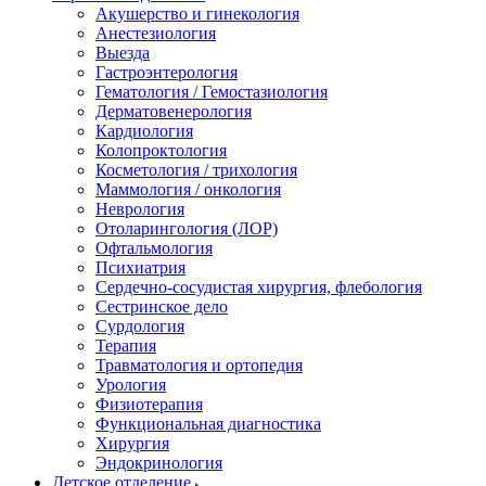
Акушерство и гинекология
Анестезиология
Выезда
Гастроэнтерология
Гематология / Гемостазиология
Дерматовенерология
Кардиология
Колопроктология
Косметология / трихология
Маммология / онкология
Неврология
Отоларингология (ЛОР)
Офтальмология
Психиатрия
Сердечно-сосудистая хирургия, флебология
Сестринское дело
Сурдология
Терапия
Травматология и ортопедия
Урология
Физиотерапия
Функциональная диагностика
Хирургия
Эндокринология
Детское отделение