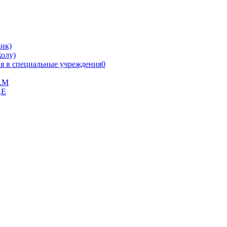
ик)
олу)
я в специальные учреждения0
В.М
,Е