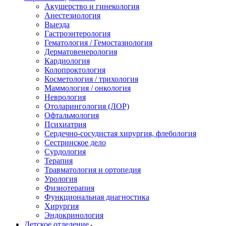
Акушерство и гинекология
Анестезиология
Выезда
Гастроэнтерология
Гематология / Гемостазиология
Дерматовенерология
Кардиология
Колопроктология
Косметология / трихология
Маммология / онкология
Неврология
Отоларингология (ЛОР)
Офтальмология
Психиатрия
Сердечно-сосудистая хирургия, флебология
Сестринское дело
Сурдология
Терапия
Травматология и ортопедия
Урология
Физиотерапия
Функциональная диагностика
Хирургия
Эндокринология
Детское отделение