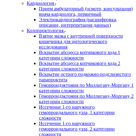
Кардиология
Прием амбулаторный (осмотр, консультация)
врача-кардиолога, первичный
Электрокардиография (расшифровка,
описание, интерпретация данных)
Колопроктология
Взятие мазка с внутренней поверхности
кишечника для цитологического
исследования
Вскрытие абсцесса копчикового хода 1
категории сложности
Вскрытие абсцесса копчикового хода 2
категории сложности
Вскрытие острого подкожно-подслизистого
парапроктита
Геморроидэктомия по Миллигану-Моргану 1
категории сложности
Геморроидэктомия по Миллигану-Моргану 2
категории сложности
Иссечение 1-го наружного
геморроидального узла, 1 категории
сложности
Иссечение 1-го наружного
геморроидального узла, 2 категории
сложности