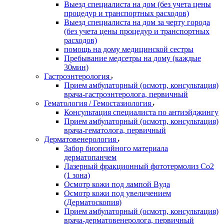
Выезд специалиста на дом (без учета цены
процедур и транспортных расходов)
Выезд специалиста на дом за черту города
(без учета цены процедур и транспортных
расходов)
помощь на дому медицинской сестры
Пребывание медсетры на дому (каждые
30мин)
Гастроэнтерология
Прием амбулаторный (осмотр, консультация)
врача-гастроэнтеролога, первичный
Гематология / Гемостазиология
Консультация специалиста по антиэйджингу
Прием амбулаторный (осмотр, консультация)
врача-гематолога, первичный
Дерматовенерология
Забор биопсийного материала
дерматопанчем
Лазерный фракционный фототермолиз Со2
(1 зона)
Осмотр кожи под лампой Вуда
Осмотр кожи под увеличением
(Дерматоскопия)
Прием амбулаторный (осмотр, консультация)
врача-дерматовенеролога, первичный