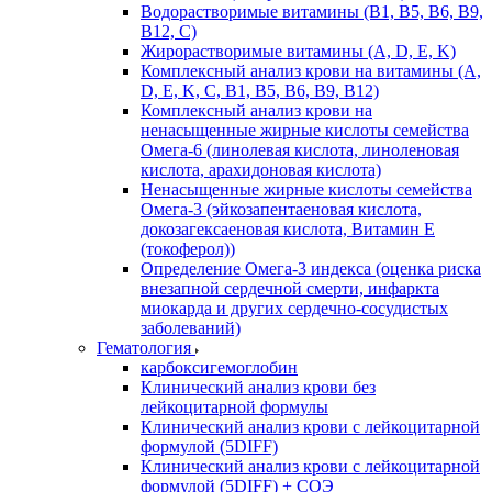
Водорастворимые витамины (B1, B5, B6, В9,
В12, С)
Жирорастворимые витамины (A, D, E, K)
Комплексный анализ крови на витамины (A,
D, E, K, C, B1, B5, B6, В9, B12)
Комплексный анализ крови на
ненасыщенные жирные кислоты семейства
Омега-6 (линолевая кислота, линоленовая
кислота, арахидоновая кислота)
Ненасыщенные жирные кислоты семейства
Омега-3 (эйкозапентаеновая кислота,
докозагексаеновая кислота, Витамин E
(токоферол))
Определение Омега-3 индекса (оценка риска
внезапной сердечной смерти, инфаркта
миокарда и других сердечно-сосудистых
заболеваний)
Гематология
карбоксигемоглобин
Клинический анализ крови без
лейкоцитарной формулы
Клинический анализ крови с лейкоцитарной
формулой (5DIFF)
Клинический анализ крови с лейкоцитарной
формулой (5DIFF) + СОЭ