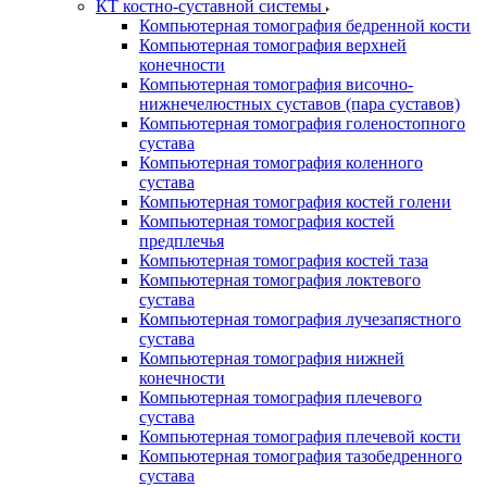
КТ костно-суставной системы
Компьютерная томография бедренной кости
Компьютерная томография верхней
конечности
Компьютерная томография височно-
нижнечелюстных суставов (пара суставов)
Компьютерная томография голеностопного
сустава
Компьютерная томография коленного
сустава
Компьютерная томография костей голени
Компьютерная томография костей
предплечья
Компьютерная томография костей таза
Компьютерная томография локтевого
сустава
Компьютерная томография лучезапястного
сустава
Компьютерная томография нижней
конечности
Компьютерная томография плечевого
сустава
Компьютерная томография плечевой кости
Компьютерная томография тазобедренного
сустава