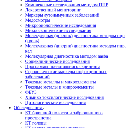
Комплексные исследования методом ПЦР
Лекарственный мониторинг
Маркеры аутоиммунных заболеваний
Медосмотры
Микробиологические исследования
Микроскопические исследования
Молекулярная (днк/рнк) диагностика методом пцр
(кровь)
Молекулярная (днк/рнк) диагностика методом пцр,
кал
Молекулярная диагностика методом nasba
Общеклинические исследования
Программы пренатального скрининга
Серологические маркеры инфекционных
заболеваний
Тяжелые металлы и микроэлементы
Тяжелые металы и микроэлементы
ФБУЗ
Химико-токсилогические исследования
Цитологические исследования
Обследования
КТ брюшной полости и забрюшинного
пространства
КТ головы