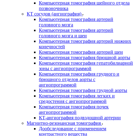
Компьютерная томография шейного отдела
позвоночника
КТ сосудов (ангиография)
Компьютерная томография артерий
головного мозга
Компьютерная томография артерий
головного мозга и шеи
Компьютерная томография артерий нижних
конечностей
Компьютерная томография артерий шеи
Компьютерная томография брюшной аорты
Компьютерная томография гепатобилиарной
зоны с ангиопрограммой
Компьютерная томография грудного и
брюшного отделов аорты с
ангиопрограммой
Компьютерная томография грудной аорты
Компьютерная томография легких и
средостения с ангиопрограммой
Компьютерная томография почек
ангиопрограммой
КТ-ангиография подвздошной артерии
Магнитно-резонансная томография
Дообследование с применением
контрастного вещества