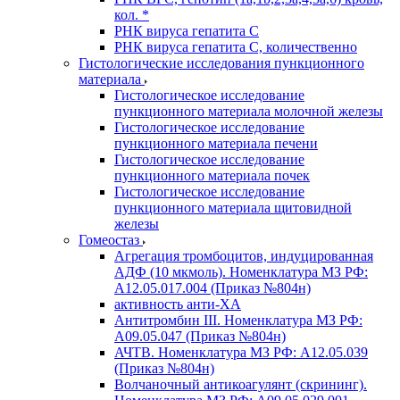
кол. *
РНК вируса гепатита C
РНК вируса гепатита C, количественно
Гистологические исследования пункционного
материала
Гистологическое исследование
пункционного материала молочной железы
Гистологическое исследование
пункционного материала печени
Гистологическое исследование
пункционного материала почек
Гистологическое исследование
пункционного материала щитовидной
железы
Гомеостаз
Агрегация тромбоцитов, индуцированная
АДФ (10 мкмоль). Номенклатура МЗ РФ:
A12.05.017.004 (Приказ №804н)
активность анти-ХА
Антитромбин III. Номенклатура МЗ РФ:
A09.05.047 (Приказ №804н)
АЧТВ. Номенклатура МЗ РФ: A12.05.039
(Приказ №804н)
Волчаночный антикоагулянт (скрининг).