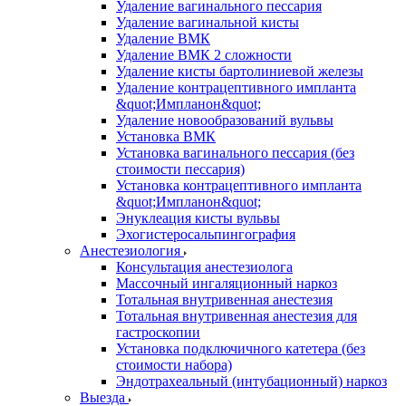
Удаление вагинального пессария
Удаление вагинальной кисты
Удаление ВМК
Удаление ВМК 2 сложности
Удаление кисты бартолиниевой железы
Удаление контрацептивного импланта
&quot;Импланон&quot;
Удаление новообразований вульвы
Установка ВМК
Установка вагинального пессария (без
стоимости пессария)
Установка контрацептивного импланта
&quot;Импланон&quot;
Энуклеация кисты вульвы
Эхогистеросальпингография
Анестезиология
Консультация анестезиолога
Массочный ингаляционный наркоз
Тотальная внутривенная анестезия
Тотальная внутривенная анестезия для
гастроскопии
Установка подключичного катетера (без
стоимости набора)
Эндотрахеальный (интубационный) наркоз
Выезда