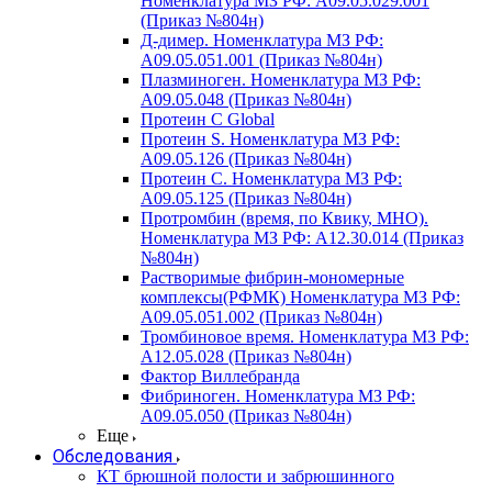
Номенклатура МЗ РФ: A09.05.029.001
(Приказ №804н)
Д-димер. Номенклатура МЗ РФ:
A09.05.051.001 (Приказ №804н)
Плазминоген. Номенклатура МЗ РФ:
A09.05.048 (Приказ №804н)
Протеин C Global
Протеин S. Номенклатура МЗ РФ:
A09.05.126 (Приказ №804н)
Протеин С. Номенклатура МЗ РФ:
A09.05.125 (Приказ №804н)
Протромбин (время, по Квику, МНО).
Номенклатура МЗ РФ: A12.30.014 (Приказ
№804н)
Растворимые фибрин-мономерные
комплексы(РФМК) Номенклатура МЗ РФ:
A09.05.051.002 (Приказ №804н)
Тромбиновое время. Номенклатура МЗ РФ:
A12.05.028 (Приказ №804н)
Фактор Виллебранда
Фибриноген. Номенклатура МЗ РФ:
A09.05.050 (Приказ №804н)
Еще
Обследования
КТ брюшной полости и забрюшинного