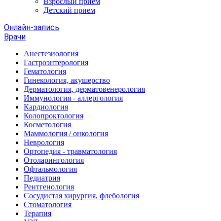
Взрослый прием
Детский прием
Онлайн-запись
Врачи
Анестезиология
Гастроэнтерология
Гематология
Гинекология, акушерство
Дерматология, дерматовенерология
Иммунология - аллергология
Кардиология
Колопроктология
Косметология
Маммология / онкология
Неврология
Ортопедия - травматология
Отоларингология
Офтальмология
Педиатрия
Рентгенология
Сосудистая хирургия, флебология
Стоматология
Терапия