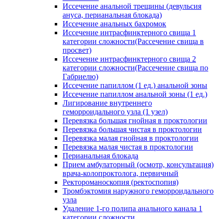
Иссечение анальной трещины (девульсия
ануса, перианальная блокада)
Иссечение анальных бахромок
Иссечение интрасфинктерного свища 1
категории сложности(Рассечение свища в
просвет)
Иссечение интрасфинктерного свища 2
категории сложности(Рассечение свища по
Габриелю)
Иссечение папиллом (1 ед.) анальной зоны
Иссечение папиллом анальной зоны (1 ед.)
Лигирование внутреннего
геморроидального узла (1 узел)
Перевязка большая гнойная в проктологии
Перевязка большая чистая в проктологии
Перевязка малая гнойная в проктологии
Перевязка малая чистая в проктологии
Перианальная блокада
Прием амбулаторный (осмотр, консультация)
врача-колопроктолога, первичный
Ректороманоскопия (ректоспопия)
Тромбэктомия наружного геморроидального
узла
Удаление 1-го полипа анального канала 1
категории сложности