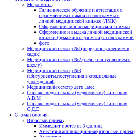
Медосмотр
Гигиеническое обучение и аттестация с
оформлением штампа и голограммы в
личной медицинской книжке (ЛМК)
Оформление личной медицинской книжки
Оформление и выдача личной медицинской
книжки (бумажного формата) с голограммой
фото
Медицинский осмотр №1(перед поступлением в
садик)
Медицинский осмотр №2 (перед поступлением в
школу)
Медицинский осмотр №3
(абитуриенты.поступления в специальные
учреждения0
Медицинский осмотр дети 1мес
Справка водительская (медкомиссия) категория
А,В.М
Справка водительская (медкомиссия) категория
С,Д,Е
Стоматология
Взрослый прием
Иммедиат протез из 3 единиц
Анестезия аппликационная(взрослый приём)
Анестезия