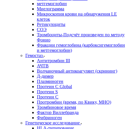
метгемоглобин
Миелограмма
Микроскопия крови на обнаружения LE
клеток
Ретикулоциты
СОЭ
Тромбоциты-Подсчёт произведен по методу
Фонио
Фракции гемоглобина (карбоксигемоглобин
и метгемоглобин)
Гемостаз
Антитромбин III
АЧТВ
Волчаночный антикоагулянт (скрининг)
Д-димер
Плазминоген
Протеин C Global
Протеин S
Протеин С
Протромбин (время, по Квику, МНО)
Тромбиновое время
Фактор Виллебранда
Фибриноген
Генетическое исследование
HLA-типирование