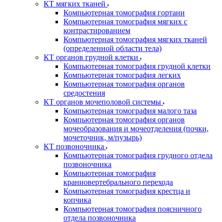
КТ мягких тканей
Компьютерная томография гортани
Компьютерная томография мягких с
контрастированием
Компьютерная томография мягких тканей
(определенной области тела)
КТ органов грудной клетки
Компьютерная томография грудной клетки
Компьютерная томография легких
Компьютерная томография органов
средостения
КТ органов мочеполовой системы
Компьютерная томография малого таза
Компьютерная томография органов
мочеобразования и мочеотделения (почки,
мочеточник, м/пузырь)
КТ позвоночника
Компьютерная томография грудного отдела
позвоночника
Компьютерная томография
краниовертебрального перехода
Компьютерная томография крестца и
копчика
Компьютерная томография поясничного
отдела позвоночника