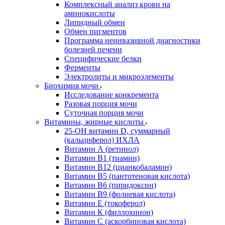
Комплексный анализ крови на
аминокислоты
Липидный обмен
Обмен пигментов
Программа неинвазивной диагностики
болезней печени
Специфические белки
Ферменты
Электролиты и микроэлементы
Биохимия мочи
Исследование конкремента
Разовая порция мочи
Суточная порция мочи
Витамины, жирные кислоты
25-OH витамин D, суммарный
(кальциферол) ИХЛА
Витамин А (ретинол)
Витамин В1 (тиамин)
Витамин В12 (цианкобаламин)
Витамин В5 (пантотеновая кислота)
Витамин В6 (пиридоксин)
Витамин В9 (фолиевая кислота)
Витамин Е (токоферол)
Витамин К (филлохинон)
Витамин С (аскорбиновая кислота)