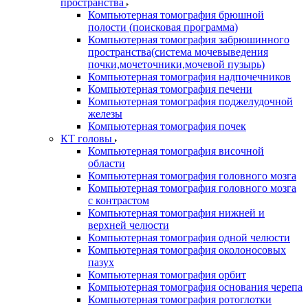
пространства
Компьютерная томография брюшной
полости (поисковая программа)
Компьютерная томография забрюшинного
пространства(система мочевыведения
почки,мочеточники,мочевой пузырь)
Компьютерная томография надпочечников
Компьютерная томография печени
Компьютерная томография поджелудочной
железы
Компьютерная томография почек
КТ головы
Компьютерная томография височной
области
Компьютерная томография головного мозга
Компьютерная томография головного мозга
с контрастом
Компьютерная томография нижней и
верхней челюсти
Компьютерная томография одной челюсти
Компьютерная томография околоносовых
пазух
Компьютерная томография орбит
Компьютерная томография основания черепа
Компьютерная томография ротоглотки