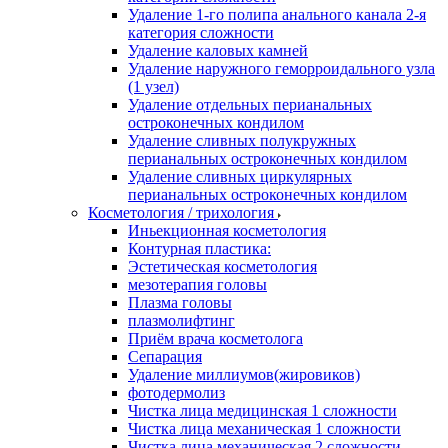
Удаление 1-го полипа анального канала 2-я
категория сложности
Удаление каловых камней
Удаление наружного геморроидального узла
(1 узел)
Удаление отдельных перианальных
остроконечных кондилом
Удаление сливных полукружных
перианальных остроконечных кондилом
Удаление сливных циркулярных
перианальных остроконечных кондилом
Косметология / трихология
Иньекционная косметология
Контурная пластика:
Эстетическая косметология
мезотерапия головы
Плазма головы
плазмолифтинг
Приём врача косметолога
Сепарация
Удаление миллиумов(жировиков)
фотодермолиз
Чистка лица медицинская 1 сложности
Чистка лица механическая 1 сложности
Чистка лица механическая 2 сложности