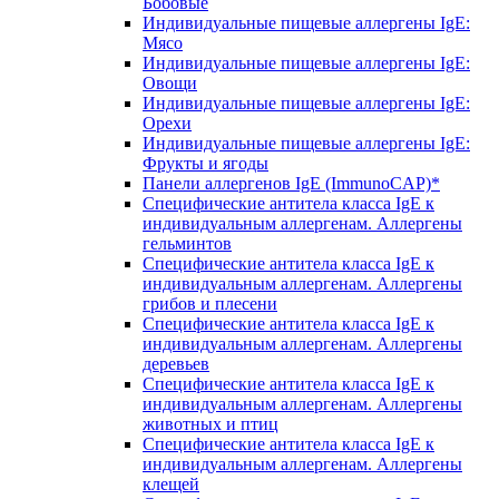
Бобовые
Индивидуальные пищевые аллергены IgE:
Мясо
Индивидуальные пищевые аллергены IgE:
Овощи
Индивидуальные пищевые аллергены IgE:
Орехи
Индивидуальные пищевые аллергены IgE:
Фрукты и ягоды
Панели аллергенов IgE (ImmunoCAP)*
Специфические антитела класса IgE к
индивидуальным аллергенам. Аллергены
гельминтов
Специфические антитела класса IgE к
индивидуальным аллергенам. Аллергены
грибов и плесени
Специфические антитела класса IgE к
индивидуальным аллергенам. Аллергены
деревьев
Специфические антитела класса IgE к
индивидуальным аллергенам. Аллергены
животных и птиц
Специфические антитела класса IgE к
индивидуальным аллергенам. Аллергены
клещей