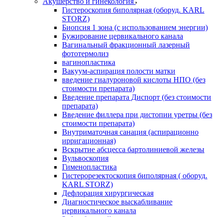
Акушерство и гинекология
Гистероскопия биполярная (оборуд. KARL
STORZ)
Биопсия 1 зона (с использованием энергии)
Бужирование цервикального канала
Вагинальный фракционный лазерный
фототермолиз
вагинопластика
Вакуум-аспирация полости матки
введение гиалуроновой кислоты НПО (без
стоимости препарата)
Введение препарата Диспорт (без стоимости
препарата)
Введение филлера при дистопии уретры (без
стоимости препарата)
Внутриматочная санация (аспирационно
ирригационная)
Вскрытие абсцесса бартолиниевой железы
Вульвоскопия
Гименопластика
Гистерорезектоскопия биполярная ( оборуд.
KARL STORZ)
Дефлорация хирургическая
Диагностическое выскабливание
цервикального канала