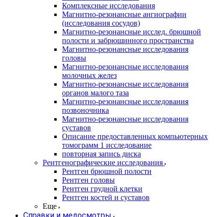
Комплексные исследования
Магнитно-резонансные ангиографии
(исследования сосудов)
Магнитно-резонансные исслед. брюшной
полости и забрюшинного пространства
Магнитно-резонансные исследования
головы
Магнитно-резонансные исследования
молочных желез
Магнитно-резонансные исследования
органов малого таза
Магнитно-резонансные исследования
позвоночника
Магнитно-резонансные исследования
суставов
Описание предоставленных компьютерных
томограмм 1 исследование
повторная запись диска
Рентгенографические исследования
Рентген брюшной полости
Рентген головы
Рентген грудной клетки
Рентген костей и суставов
Еще
Справки и медосмотры