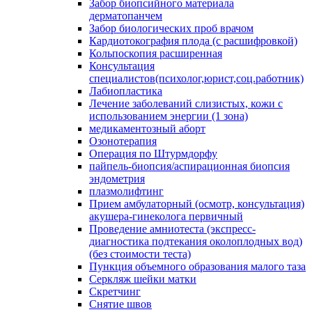
Забор биопсийного материала
дерматопанчем
Забор биологических проб врачом
Кардиотокография плода (с расшифровкой)
Кольпоскопия расширенная
Консультация
специалистов(психолог,юрист,соц.работник)
Лабиопластика
Лечение заболеваний слизистых, кожи с
использованием энергии (1 зона)
медикаментозный аборт
Озонотерапия
Операция по Штурмдорфу
пайпель-биопсия/аспирационная биопсия
эндометрия
плазмолифтинг
Прием амбулаторный (осмотр, консультация)
акушера-гинеколога первичный
Проведение амниотеста (экспресс-
диагностика подтекания околоплодных вод)
(без стоимости теста)
Пункция объемного образования малого таза
Серкляж шейки матки
Скретчинг
Снятие швов