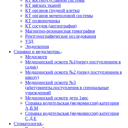
КТ костно-суставной системы
КТ мягких тканей
КТ органов грудной клетки
КТ органов мочеполовой системы
КТ позвоночника
КТ сосудов (ангиография)
Магнитно-резонансная томография
Рентгенографические исследования
УЗД
Эндоскопия
Справки и медосмотры
Медосмотр
Медицинский осмотр №1(перед поступлением в
садик)
Медицинский осмотр №2 (перед поступлением в
школу)
Медицинский осмотр №3
(абитуриенты.поступления в специальные
учреждения0
Медицинский осмотр дети 1мес
Справка водительская (медкомиссия) категория
А,В.М
Справка водительская (медкомиссия) категория
С,Д,Е
Стоматология