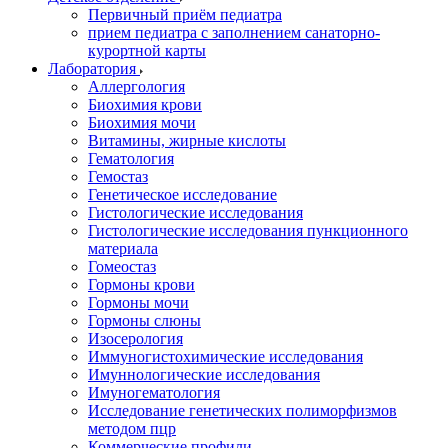
Первичный приём педиатра
прием педиатра с заполнением санаторно-
курортной карты
Лаборатория
Аллергология
Биохимия крови
Биохимия мочи
Витамины, жирные кислоты
Гематология
Гемостаз
Генетическое исследование
Гистологические исследования
Гистологические исследования пункционного
материала
Гомеостаз
Гормоны крови
Гормоны мочи
Гормоны слюны
Изосерология
Иммуногистохимические исследования
Имуннологические исследования
Имуногематология
Исследование генетических полиморфизмов
методом пцр
Коммерческие профили