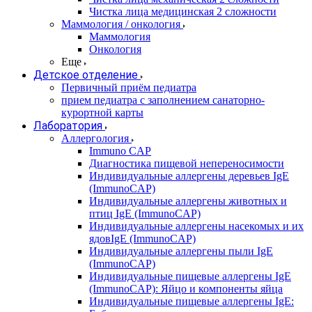
Чистка лица медицинская 2 сложности
Маммология / онкология
Маммология
Онкология
Еще
Детское отделение
Первичный приём педиатра
прием педиатра с заполнением санаторно-
курортной карты
Лаборатория
Аллергология
Immuno CAP
Диагностика пищевой непереносимости
Индивидуальные аллергены деревьев IgE
(ImmunoCAP)
Индивидуальные аллергены животных и
птиц IgE (ImmunoCAP)
Индивидуальные аллергены насекомых и их
ядовIgE (ImmunoCAP)
Индивидуальные аллергены пыли IgE
(ImmunoCAP)
Индивидуальные пищевые аллергены IgE
(ImmunoCAP): Яйцо и компоненты яйца
Индивидуальные пищевые аллергены IgE: