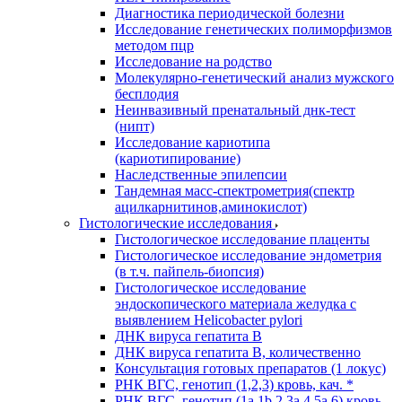
Диагностика периодической болезни
Исследование генетических полиморфизмов
методом пцр
Исследование на родство
Молекулярно-генетический анализ мужского
бесплодия
Неинвазивный пренатальный днк-тест
(нипт)
Исследование кариотипа
(кариотипирование)
Наследственные эпилепсии
Тандемная масс-спектрометрия(спектр
ацилкарнитинов,аминокислот)
Гистологические исследования
Гистологическое исследование плаценты
Гистологическое исследование эндометрия
(в т.ч. пайпель-биопсия)
Гистологическое исследование
эндоскопического материала желудка с
выявлением Helicobacter pylori
ДНК вируса гепатита B
ДНК вируса гепатита B, количественно
Консультация готовых препаратов (1 локус)
РНК ВГC, генотип (1,2,3) кровь, кач. *
РНК ВГC, генотип (1a,1b,2,3a,4,5a,6) кровь,